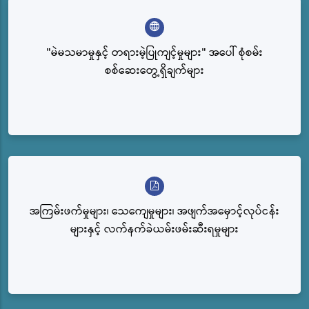
"မဲမသမာမှုနှင့် တရားမဲ့ပြုကျင့်မှုများ" အပေါ် စုံစမ်း
စစ်ဆေးတွေ့ရှိချက်များ
အကြမ်းဖက်မှုများ၊ သေကျေမှုများ၊ အဖျက်အမှောင့်လုပ်ငန်း
များနှင့် လက်နက်ခဲယမ်းဖမ်းဆီးရမှုများ