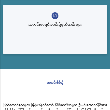
သတင်းစာရှင်းလင်းပွဲမှတ်တမ်းများ
သတင်းဗီဒီယို
ပြည်ထောင်စုသမ္မတ မြန်မာနိုင်ငံတော် နိုင်ငံတော်သမ္မတ ဦးမင်းအောင်လှိုင်အား