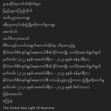
ဌာနဆိုင်ရာဝက်ဘ်ဆိုက်များ
ပြည်သူ့စာကြည့်တိုက်
အသိပညာပေးကဏ္ဍ
ခရီးသွားလုပ်ငန်းဖွံ့ဖြိုးတိုးတက်မှုကဏ္ဍ
ဆောင်းပါး
အယ်ဒီတာ့အာဘော်
မီဒီယာနှင့်သတင်းအချက်အလက်ဆိုင်ရာ သိနားလည်မှု
နိုင်ငံတော်စီမံအုပ်ချုပ်ရေးကောင်စီ၏ နိုင်ငံအကျိုး သယ်ပိုးဆောင်ရွက်ချက်
မှတ်တမ်း (၂၀၂၂ ခုနှစ်၊ ဖေဖော်ဝါရီလ - ၂၀၂၃ ခုနှစ်၊ ဇန်နဝါရီလ)
နိုင်ငံတော်စီမံအုပ်ချုပ်ရေးကောင်စီ၏ နိုင်ငံအကျိုး သယ်ပိုးဆောင်ရွက်ချက်
မှတ်တမ်း (၂၀၂၃ ခုနှစ်၊ ဖေဖော်ဝါရီလ - ၂၀၂၄ ခုနှစ်၊ ဇန်နဝါရီလ)
နိုင်ငံတော်စီမံအုပ်ချုပ်ရေးကောင်စီ တာဝန်ယူခဲ့သည့်ကာလ ဖွံ့ဖြိုးတိုးတက်မှု
မှတ်တမ်း (၂၀၂၁ ခုနှစ်၊ ဖေဖော်ဝါရီလ - ၂၀၂၃ ခုနှစ်၊ ဒီဇင်ဘာလ)
မြန်မာ့အလင်း
ကြေးမုံ
The Global New Light Of Myanmar