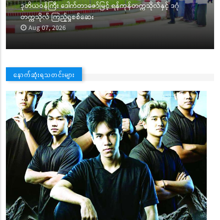
သိုလ်နှင့် ဒဂုံ
မန္တလေးတိုင်းဒေသကြီးလွှတ်တော် တတိယပုံမှ
တတိယနေ့ ကျင်းပ
Aug 07, 2026
နောက်ဆုံးရသတင်းများ