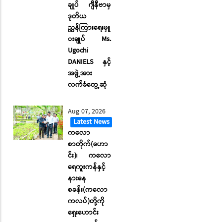
ချုပ် ဂျီနီဗာမှ
ဒုတိယ
ညွှန်ကြားရေးမှူ
းချုပ် Ms.
Ugochi
DANIELS နှင့်
အဖွဲ့အား
လက်ခံတွေ့ဆုံ
Aug 07, 2026
Latest News
ကလော
စာတိုက်(ဟော
င်း)၊ ကလော
ရေကူးကန်နှင့်
နားနေ
စခန်း(ကလော
ကလပ်)တို့ကို
ရှေးဟောင်း