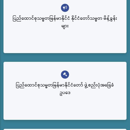
ပြည်ထောင်စုသမ္မတမြန်မာနိုင်ငံ နိုင်ငံတော်သမ္မတ မိန့်ခွန်း
များ
ပြည်‌ထောင်စုသမ္မတမြန်မာနိုင်ငံတော် ဖွဲ့စည်းပုံအခြေခံ
ဥပဒေ