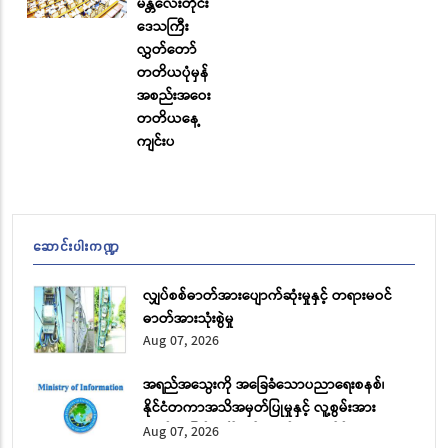
မန္တလေးတိုင်း
ဒေသကြီး
လွှတ်တော်
တတိယပုံမှန်
အစည်းအဝေး
တတိယနေ့
ကျင်းပ
ဆောင်းပါးကဏ္ဍ
လျှပ်စစ်ဓာတ်အားပျောက်ဆုံးမှုနှင့် တရားမဝင်
ဓာတ်အားသုံးစွဲမှု
Aug 07, 2026
အရည်အသွေးကို အခြေခံသောပညာရေးစနစ်၊
နိုင်ငံတကာအသိအမှတ်ပြုမှုနှင့် လူ့စွမ်းအား
အရင်းအမြစ် ဖွံ့ဖြိုးတိုးတက်ရေး အပိုင်း (၂)
Aug 07, 2026