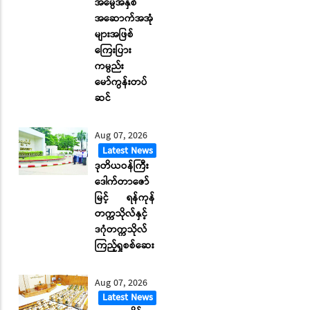
အမွေအနှစ်
အဆောက်အအုံ
များအဖြစ်
ကြေးပြား
ကမ္ပည်း
မော်ကွန်းတပ်
ဆင်
Aug 07, 2026
Latest News
ဒုတိယဝန်ကြီး
ဒေါက်တာဇော်
မြင့် ရန်ကုန်
တက္ကသိုလ်နှင့်
ဒဂုံတက္ကသိုလ်
ကြည့်ရှုစစ်ဆေး
Aug 07, 2026
Latest News