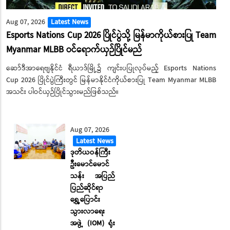
Aug 07, 2026
Latest News
Esports Nations Cup 2026 ပြိုင်ပွဲသို့ မြန်မာကိုယ်စားပြု Team
Myanmar MLBB ဝင်ရောက်ယှဉ်ပြိုင်မည်
ဆော်ဒီအာရေဗျနိုင်ငံ ရီယာဒ်မြို့၌ ကျင်းပပြုလုပ်မည့် Esports Nations
Cup 2026 ပြိုင်ပွဲကြီးတွင် မြန်မာနိုင်ငံကိုယ်စားပြု Team Myanmar MLBB
အသင်း ပါဝင်ယှဉ်ပြိုင်သွားမည်ဖြစ်သည်။
Aug 07, 2026
Latest News
ဒုတိယဝန်ကြီး
ဦးမောင်မောင်
သန်း အပြည်
ပြည်ဆိုင်ရာ
ရွှေ့ပြောင်း
သွားလာရေး
အဖွဲ့ (IOM) ရုံး