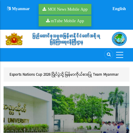
Skip
Myanmar
English
to
MOI News Mobile App
main
mTube Mobile App
content
ုယ်စားပြု Team Myanmar
ဒုတိယဝန်ကြီး ဦးမောင်မောင်သန်း အပြည်ပြည်ဆိုင်ရာရွှေ့ပ
အဖွဲ့ (IOM) ရုံးချုပ် ဂျီနီဗာမှ ဒုတိယညွှန်ကြားရေးမှူးချုပ်
နှင့် အဖွဲ့အား လက်ခံတွေ့ဆုံ