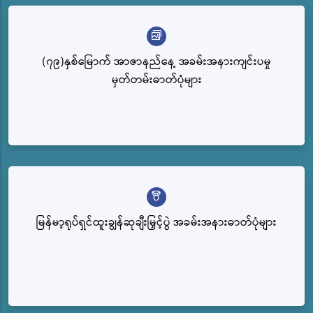
(၇၉)နှစ်မြောက် အာဇာနည်နေ့ အခမ်းအနားကျင်းပမှု
မှတ်တမ်းဓာတ်ပုံများ
မြန်မာ့ရုပ်ရှင်ထူးချွန်ဆုချီးမြှင့်ပွဲ အခမ်းအနားဓာတ်ပုံများ