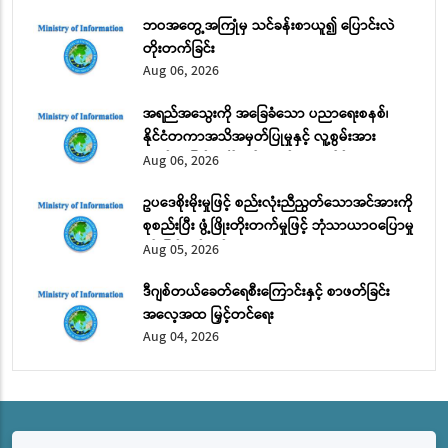
ဘဝအတွေ့အကြုံမှ သင်ခန်းစာယူ၍ ပြောင်းလဲ
တိုးတက်ခြင်း
Aug 06, 2026
အရည်အသွေးကို အခြေခံသော ပညာရေးစနစ်၊
နိုင်ငံတကာအသိအမှတ်ပြုမှုနှင့် လူ့စွမ်းအား
အရင်းအမြစ် ဖွံ့ဖြိုးတိုးတက်ရေး အပိုင်း (၁)
Aug 06, 2026
ဥပဒေစိုးမိုးမှုဖြင့် စည်းလုံးညီညွတ်သောအင်အားကို
စုစည်းပြီး ဖွံ့ဖြိုးတိုးတက်မှုဖြင့် ဘုံသာယာဝပြောမှု
ကို မြှင့်တင်မည်
Aug 05, 2026
ဒီဂျစ်တယ်ခေတ်ရေစီးကြောင်းနှင့် စာဖတ်ခြင်း
အလေ့အထ မြှင့်တင်ရေး
Aug 04, 2026