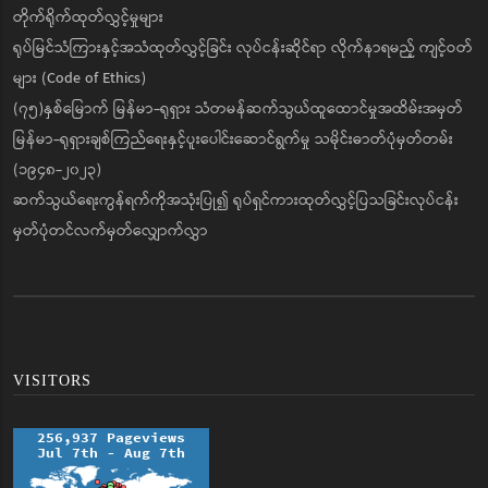
တိုက်ရိုက်ထုတ်လွှင့်မှုများ
ရုပ်မြင်သံကြားနှင့်အသံထုတ်လွှင့်ခြင်း လုပ်ငန်းဆိုင်ရာ လိုက်နာရမည့် ကျင့်ဝတ်
များ (Code of Ethics)
(၇၅)နှစ်မြောက် မြန်မာ-ရုရှား သံတမန်ဆက်သွယ်ထူထောင်မှုအထိမ်းအမှတ်
မြန်မာ-ရုရှားချစ်ကြည်ရေးနှင့်ပူးပေါင်းဆောင်ရွက်မှု သမိုင်းဓာတ်ပုံမှတ်တမ်း
(၁၉၄၈-၂၀၂၃)
ဆက်သွယ်ရေးကွန်ရက်ကိုအသုံးပြု၍ ရုပ်ရှင်ကားထုတ်လွှင့်ပြသခြင်းလုပ်ငန်း
မှတ်ပုံတင်လက်မှတ်လျှောက်လွှာ
VISITORS