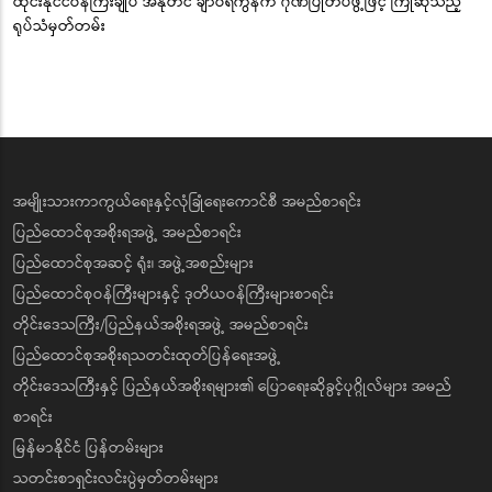
ထိုင်းနိုင်ငံဝန်ကြီးချုပ် အနုတင် ချာဝီရကွန်က ဂုဏ်ပြုတပ်ဖွဲ့ဖြင့် ကြိုဆိုသည့်
ရုပ်သံမှတ်တမ်း
အမျိုးသားကာကွယ်ရေးနှင့်လုံခြုံရေးကောင်စီ အမည်စာရင်း
ပြည်ထောင်စုအစိုးရအဖွဲ့ အမည်စာရင်း
ပြည်ထောင်စုအဆင့် ရုံး၊ အဖွဲ့အစည်းများ
ပြည်ထောင်စုဝန်ကြီးများနှင့် ဒုတိယဝန်ကြီးများစာရင်း
တိုင်းဒေသကြီး/ပြည်နယ်အစိုးရအဖွဲ့ အမည်စာရင်း
ပြည်ထောင်စုအစိုးရသတင်းထုတ်ပြန်ရေးအဖွဲ့
တိုင်းဒေသကြီးနှင့် ပြည်နယ်အစိုးရများ၏ ပြောရေးဆိုခွင့်ပုဂ္ဂိုလ်များ အမည်
စာရင်း
မြန်မာနိုင်ငံ ပြန်တမ်းများ
သတင်းစာရှင်းလင်းပွဲမှတ်တမ်းများ