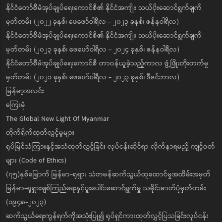
နိုင်ငံတော်စီမံအုပ်ချုပ်ရေးကောင်စီ၏ နိုင်ငံအကျိုး သယ်ပိုးဆောင်ရွက်ချက်
မှတ်တမ်း (၂၀၂၂ ခုနှစ်၊ ဖေဖော်ဝါရီလ - ၂၀၂၃ ခုနှစ်၊ ဇန်နဝါရီလ)
နိုင်ငံတော်စီမံအုပ်ချုပ်ရေးကောင်စီ၏ နိုင်ငံအကျိုး သယ်ပိုးဆောင်ရွက်ချက်
မှတ်တမ်း (၂၀၂၃ ခုနှစ်၊ ဖေဖော်ဝါရီလ - ၂၀၂၄ ခုနှစ်၊ ဇန်နဝါရီလ)
နိုင်ငံတော်စီမံအုပ်ချုပ်ရေးကောင်စီ တာဝန်ယူခဲ့သည့်ကာလ ဖွံ့ဖြိုးတိုးတက်မှု
မှတ်တမ်း (၂၀၂၁ ခုနှစ်၊ ဖေဖော်ဝါရီလ - ၂၀၂၃ ခုနှစ်၊ ဒီဇင်ဘာလ)
မြန်မာ့အလင်း
ကြေးမုံ
The Global New Light Of Myanmar
တိုက်ရိုက်ထုတ်လွှင့်မှုများ
ရုပ်မြင်သံကြားနှင့်အသံထုတ်လွှင့်ခြင်း လုပ်ငန်းဆိုင်ရာ လိုက်နာရမည့် ကျင့်ဝတ်
များ (Code of Ethics)
(၇၅)နှစ်မြောက် မြန်မာ-ရုရှား သံတမန်ဆက်သွယ်ထူထောင်မှုအထိမ်းအမှတ်
မြန်မာ-ရုရှားချစ်ကြည်ရေးနှင့်ပူးပေါင်းဆောင်ရွက်မှု သမိုင်းဓာတ်ပုံမှတ်တမ်း
(၁၉၄၈-၂၀၂၃)
ဆက်သွယ်ရေးကွန်ရက်ကိုအသုံးပြု၍ ရုပ်ရှင်ကားထုတ်လွှင့်ပြသခြင်းလုပ်ငန်း