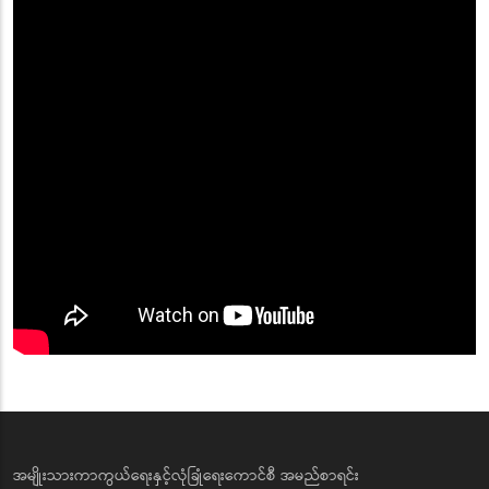
အမျိုးသားကာကွယ်ရေးနှင့်လုံခြုံရေးကောင်စီ အမည်စာရင်း