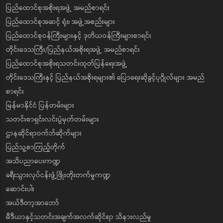
ပြည်ထောင်စုအစိုးရအဖွဲ့ အမည်စာရင်း
ပြည်ထောင်စုအဆင့် ရုံး၊ အဖွဲ့အစည်းများ
ပြည်ထောင်စုဝန်ကြီးများနှင့် ဒုတိယဝန်ကြီးများစာရင်း
တိုင်းဒေသကြီး/ပြည်နယ်အစိုးရအဖွဲ့ အမည်စာရင်း
ပြည်ထောင်စုအစိုးရသတင်းထုတ်ပြန်ရေးအဖွဲ့
တိုင်းဒေသကြီးနှင့် ပြည်နယ်အစိုးရများ၏ ပြောရေးဆိုခွင့်ပုဂ္ဂိုလ်များ အမည်
စာရင်း
မြန်မာနိုင်ငံ ပြန်တမ်းများ
သတင်းစာရှင်းလင်းပွဲမှတ်တမ်းများ
ဌာနဆိုင်ရာဝက်ဘ်ဆိုက်များ
ပြည်သူ့စာကြည့်တိုက်
အသိပညာပေးကဏ္ဍ
ခရီးသွားလုပ်ငန်းဖွံ့ဖြိုးတိုးတက်မှုကဏ္ဍ
ဆောင်းပါး
အယ်ဒီတာ့အာဘော်
မီဒီယာနှင့်သတင်းအချက်အလက်ဆိုင်ရာ သိနားလည်မှု