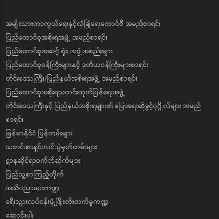
အမျိုးသားကာကွယ်ရေးနှင့်လုံခြုံရေးကောင်စီ အမည်စာရင်း
ပြည်ထောင်စုအစိုးရအဖွဲ့ အမည်စာရင်း
ပြည်ထောင်စုအဆင့် ရုံး၊ အဖွဲ့အစည်းများ
ပြည်ထောင်စုဝန်ကြီးများနှင့် ဒုတိယဝန်ကြီးများစာရင်း
တိုင်းဒေသကြီး/ပြည်နယ်အစိုးရအဖွဲ့ အမည်စာရင်း
ပြည်ထောင်စုအစိုးရသတင်းထုတ်ပြန်ရေးအဖွဲ့
တိုင်းဒေသကြီးနှင့် ပြည်နယ်အစိုးရများ၏ ပြောရေးဆိုခွင့်ပုဂ္ဂိုလ်များ အမည်
စာရင်း
မြန်မာနိုင်ငံ ပြန်တမ်းများ
သတင်းစာရှင်းလင်းပွဲမှတ်တမ်းများ
ဌာနဆိုင်ရာဝက်ဘ်ဆိုက်များ
ပြည်သူ့စာကြည့်တိုက်
အသိပညာပေးကဏ္ဍ
ခရီးသွားလုပ်ငန်းဖွံ့ဖြိုးတိုးတက်မှုကဏ္ဍ
ဆောင်းပါး