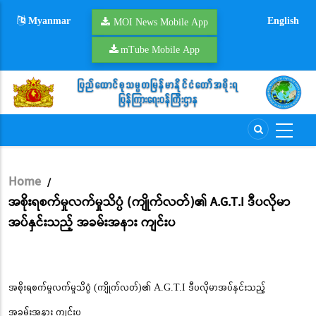
Skip
Myanmar
English
to
MOI News Mobile App
main
mTube Mobile App
content
Home
/
Breadcrumb
အစိုးရစက်မှုလက်မှုသိပ္ပံ (ကျိုက်လတ်)၏ A.G.T.I ဒီပလိုမာ
အပ်နှင်းသည့် အခမ်းအနား ကျင်းပ
အစိုးရစက်မှုလက်မှုသိပ္ပံ (ကျိုက်လတ်)၏ A.G.T.I ဒီပလိုမာအပ်နှင်းသည့်
အခမ်းအနား ကျင်းပ