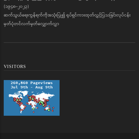
(၁၉၄၈-၂၀၂၃)
ဆက်သွယ်ရေးကွန်ရက်ကိုအသုံးပြု၍ ရုပ်ရှင်ကားထုတ်လွှင့်ပြသခြင်းလုပ်ငန်း
မှတ်ပုံတင်လက်မှတ်လျှောက်လွှာ
VISITORS