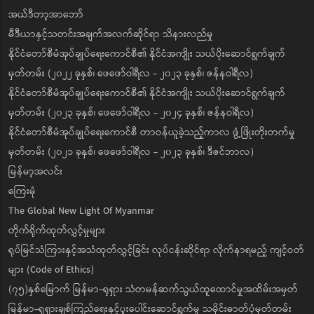
အယ်ဒီတာ့အာဘော်
မီဒီယာနှင့်သတင်းအချက်အလက်ဆိုင်ရာ သိနားလည်မှု
နိုင်ငံတော်စီမံအုပ်ချုပ်ရေးကောင်စီ၏ နိုင်ငံအကျိုး သယ်ပိုးဆောင်ရွက်ချက်
မှတ်တမ်း (၂၀၂၂ ခုနှစ်၊ ဖေဖော်ဝါရီလ - ၂၀၂၃ ခုနှစ်၊ ဇန်နဝါရီလ)
နိုင်ငံတော်စီမံအုပ်ချုပ်ရေးကောင်စီ၏ နိုင်ငံအကျိုး သယ်ပိုးဆောင်ရွက်ချက်
မှတ်တမ်း (၂၀၂၃ ခုနှစ်၊ ဖေဖော်ဝါရီလ - ၂၀၂၄ ခုနှစ်၊ ဇန်နဝါရီလ)
နိုင်ငံတော်စီမံအုပ်ချုပ်ရေးကောင်စီ တာဝန်ယူခဲ့သည့်ကာလ ဖွံ့ဖြိုးတိုးတက်မှု
မှတ်တမ်း (၂၀၂၁ ခုနှစ်၊ ဖေဖော်ဝါရီလ - ၂၀၂၃ ခုနှစ်၊ ဒီဇင်ဘာလ)
မြန်မာ့အလင်း
ကြေးမုံ
The Global New Light Of Myanmar
တိုက်ရိုက်ထုတ်လွှင့်မှုများ
ရုပ်မြင်သံကြားနှင့်အသံထုတ်လွှင့်ခြင်း လုပ်ငန်းဆိုင်ရာ လိုက်နာရမည့် ကျင့်ဝတ်
များ (Code of Ethics)
(၇၅)နှစ်မြောက် မြန်မာ-ရုရှား သံတမန်ဆက်သွယ်ထူထောင်မှုအထိမ်းအမှတ်
မြန်မာ-ရုရှားချစ်ကြည်ရေးနှင့်ပူးပေါင်းဆောင်ရွက်မှု သမိုင်းဓာတ်ပုံမှတ်တမ်း