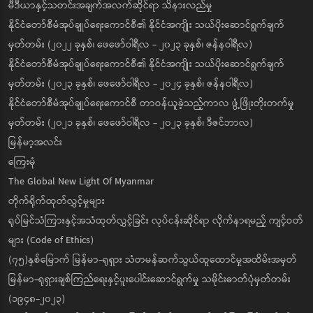
မီဒီယာနှင့်သတင်းအချက်အလက်ဆိုင်ရာ သိနားလည်မှု
နိုင်ငံတော်စီမံအုပ်ချုပ်ရေးကောင်စီ၏ နိုင်ငံအကျိုး သယ်ပိုးဆောင်ရွက်ချက်
မှတ်တမ်း (၂၀၂၂ ခုနှစ်၊ ဖေဖော်ဝါရီလ - ၂၀၂၃ ခုနှစ်၊ ဇန်နဝါရီလ)
နိုင်ငံတော်စီမံအုပ်ချုပ်ရေးကောင်စီ၏ နိုင်ငံအကျိုး သယ်ပိုးဆောင်ရွက်ချက်
မှတ်တမ်း (၂၀၂၃ ခုနှစ်၊ ဖေဖော်ဝါရီလ - ၂၀၂၄ ခုနှစ်၊ ဇန်နဝါရီလ)
နိုင်ငံတော်စီမံအုပ်ချုပ်ရေးကောင်စီ တာဝန်ယူခဲ့သည့်ကာလ ဖွံ့ဖြိုးတိုးတက်မှု
မှတ်တမ်း (၂၀၂၁ ခုနှစ်၊ ဖေဖော်ဝါရီလ - ၂၀၂၃ ခုနှစ်၊ ဒီဇင်ဘာလ)
မြန်မာ့အလင်း
ကြေးမုံ
The Global New Light Of Myanmar
တိုက်ရိုက်ထုတ်လွှင့်မှုများ
ရုပ်မြင်သံကြားနှင့်အသံထုတ်လွှင့်ခြင်း လုပ်ငန်းဆိုင်ရာ လိုက်နာရမည့် ကျင့်ဝတ်
များ (Code of Ethics)
(၇၅)နှစ်မြောက် မြန်မာ-ရုရှား သံတမန်ဆက်သွယ်ထူထောင်မှုအထိမ်းအမှတ်
မြန်မာ-ရုရှားချစ်ကြည်ရေးနှင့်ပူးပေါင်းဆောင်ရွက်မှု သမိုင်းဓာတ်ပုံမှတ်တမ်း
(၁၉၄၈-၂၀၂၃)