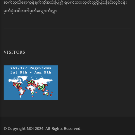
ဆက်သွယ်ရေးကွန်ရက်ကိုအသုံးပြု၍ ရုပ်ရှင်ကားထုတ်လွှင့်ပြသခြင်းလုပ်ငန်း
မှတ်ပုံတင်လက်မှတ်လျှောက်လွှာ
VISITORS
© Copyright
MOI
2024. All Rights Reserved.