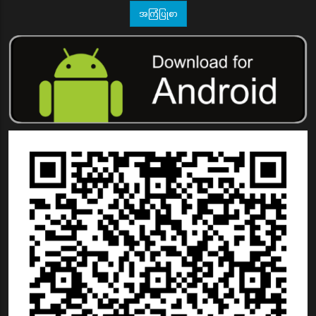
အကြံပြုစာ