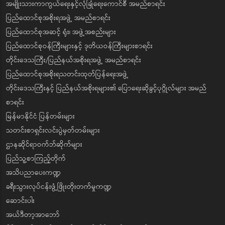
အမျိုးသားကာကွယ်ရေးနှင့်လုံခြုံရေးကောင်စီ အမည်စာရင်း
ပြည်ထောင်စုအစိုးရအဖွဲ့ အမည်စာရင်း
ပြည်ထောင်စုအဆင့် ရုံး၊ အဖွဲ့အစည်းများ
ပြည်ထောင်စုဝန်ကြီးများနှင့် ဒုတိယဝန်ကြီးများစာရင်း
တိုင်းဒေသကြီး/ပြည်နယ်အစိုးရအဖွဲ့ အမည်စာရင်း
ပြည်ထောင်စုအစိုးရသတင်းထုတ်ပြန်ရေးအဖွဲ့
တိုင်းဒေသကြီးနှင့် ပြည်နယ်အစိုးရများ၏ ပြောရေးဆိုခွင့်ပုဂ္ဂိုလ်များ အမည်
စာရင်း
မြန်မာနိုင်ငံ ပြန်တမ်းများ
သတင်းစာရှင်းလင်းပွဲမှတ်တမ်းများ
ဌာနဆိုင်ရာဝက်ဘ်ဆိုက်များ
ပြည်သူ့စာကြည့်တိုက်
အသိပညာပေးကဏ္ဍ
ခရီးသွားလုပ်ငန်းဖွံ့ဖြိုးတိုးတက်မှုကဏ္ဍ
ဆောင်းပါး
အယ်ဒီတာ့အာဘော်