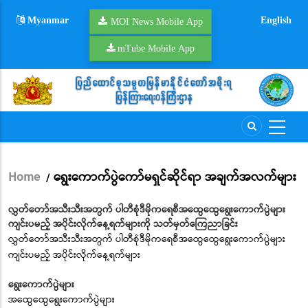
Skip
Myanmar
English
to
MOI News Mobile App
main
mTube Mobile App
content
Home
ရွေးကောက်ပွဲကော်မရှင်ဆိုင်ရာ အချက်အလက်များ
/
Breadcrumb
လွှတ်တော်အသီးသီးအတွက် ပါတီစုံဒီမိုကရေစီအထွေထွေရွေးကောက်ပွဲများ
ကျင်းပမည့် အပိုင်းလိုက်နေ့ရက်များကို သတ်မှတ်ကြေညာခြင်း
လွှတ်တော်အသီးသီးအတွက် ပါတီစုံဒီမိုကရေစီအထွေထွေရွေးကောက်ပွဲများ
ကျင်းပမည့် အပိုင်းလိုက်နေ့ရက်များ
ရွေးကောက်ပွဲများ
အထွေထွေရွေးကောက်ပွဲများ