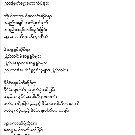
ကြားဖြတ်ရွေးကောက်ပွဲများ
ကိုယ်စားလှယ်လောင်းဆိုင်ရာ
အရည်အချင်းသတ်မှတ်ချက်
အမည်စာရင်းတင်သွင်းခြင်း
ရွေးကောက်ပွဲကုန်ကျစရိတ်
မဲဆန္ဒရှင်ဆိုင်ရာ
ပြည်တွင်းမဲဆန္ဒရှင်များ
ပြည်ပရောက်မဲဆန္ဒရှင်များ
ကြိုတင်မဲပေးပိုင်ခွင့်ရှိသူများ(ပြည်တွင်း)
နိုင်ငံရေးပါတီဆိုင်ရာ
နိုင်ငံရေးပါတီများမှတ်ပုံတင်ခြင်း
တည်ဆဲ နိုင်ငံရေးပါတီများစာရင်း
မှတ်ပုံတင်ခွင့်ပြုခဲ့သည့် နိုင်ငံရေးပါတီများစာရင်း
ပယ်ဖျက်ခဲ့သည့် နိုင်ငံရေးပါတီများစာရင်း
ရွေးကောက်ပွဲဆိုင်ရာ
မဲဆန္ဒနယ်သတ်မှတ်ခြင်း