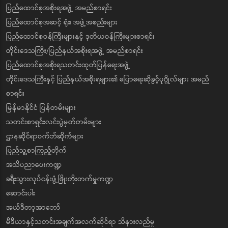
ပြည်ထောင်စုအစိုးရအဖွဲ့ အမည်စာရင်း
ပြည်ထောင်စုအဆင့် ရုံး၊ အဖွဲ့အစည်းများ
ပြည်ထောင်စုဝန်ကြီးများနှင့် ဒုတိယဝန်ကြီးများစာရင်း
တိုင်းဒေသကြီး/ပြည်နယ်အစိုးရအဖွဲ့ အမည်စာရင်း
ပြည်ထောင်စုအစိုးရသတင်းထုတ်ပြန်ရေးအဖွဲ့
တိုင်းဒေသကြီးနှင့် ပြည်နယ်အစိုးရများ၏ ပြောရေးဆိုခွင့်ပုဂ္ဂိုလ်များ အမည်
စာရင်း
မြန်မာနိုင်ငံ ပြန်တမ်းများ
သတင်းစာရှင်းလင်းပွဲမှတ်တမ်းများ
ဌာနဆိုင်ရာဝက်ဘ်ဆိုက်များ
ပြည်သူ့စာကြည့်တိုက်
အသိပညာပေးကဏ္ဍ
ခရီးသွားလုပ်ငန်းဖွံ့ဖြိုးတိုးတက်မှုကဏ္ဍ
ဆောင်းပါး
အယ်ဒီတာ့အာဘော်
မီဒီယာနှင့်သတင်းအချက်အလက်ဆိုင်ရာ သိနားလည်မှု