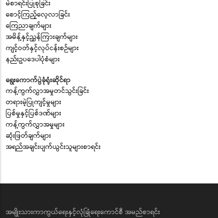
မဲစာရင်းပြုစုခြင်း
စောင့်ကြည့်လေ့လာခြင်း
ကြေညာချက်များ
အမိန့်နှင့်ညွှန်ကြားချက်များ
ကျင့်ဝတ်နှင့်လုပ်ငန်းစဉ်များ
နည်းဥပဒေပါပုံစံများ
ရွေးကောက်ပွဲခုံရုံးဆိုင်ရာ
ကန့်ကွက်လွှာအမှုတင်သွင်းခြင်း
တရားမဲ့ပြုကျင့်မှုများ
ပြစ်မှုနှင့်ပြစ်ဒဏ်များ
ကန့်ကွက်လွှာအမှုများ
ဆုံးဖြတ်ချက်များ
အရည်အချင်းပျက်ယွင်းသူများစာရင်း
အမျိုးသားကာကွယ်ရေးနှင့်လုံခြုံရေးကောင်စီ အမည်စာရင်း