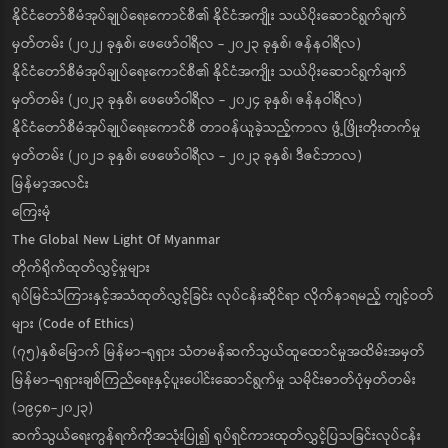
နိုင်ငံတော်စီမံအုပ်ချုပ်ရေးကောင်စီ၏ နိုင်ငံအကျိုး သယ်ပိုးဆောင်ရွက်ချက်
မှတ်တမ်း (၂၀၂၂ ခုနှစ်၊ ဖေဖော်ဝါရီလ - ၂၀၂၃ ခုနှစ်၊ ဇန်နဝါရီလ)
နိုင်ငံတော်စီမံအုပ်ချုပ်ရေးကောင်စီ၏ နိုင်ငံအကျိုး သယ်ပိုးဆောင်ရွက်ချက်
မှတ်တမ်း (၂၀၂၃ ခုနှစ်၊ ဖေဖော်ဝါရီလ - ၂၀၂၄ ခုနှစ်၊ ဇန်နဝါရီလ)
နိုင်ငံတော်စီမံအုပ်ချုပ်ရေးကောင်စီ တာဝန်ယူခဲ့သည့်ကာလ ဖွံ့ဖြိုးတိုးတက်မှု
မှတ်တမ်း (၂၀၂၁ ခုနှစ်၊ ဖေဖော်ဝါရီလ - ၂၀၂၃ ခုနှစ်၊ ဒီဇင်ဘာလ)
မြန်မာ့အလင်း
ကြေးမုံ
The Global New Light Of Myanmar
တိုက်ရိုက်ထုတ်လွှင့်မှုများ
ရုပ်မြင်သံကြားနှင့်အသံထုတ်လွှင့်ခြင်း လုပ်ငန်းဆိုင်ရာ လိုက်နာရမည့် ကျင့်ဝတ်
များ (Code of Ethics)
(၇၅)နှစ်မြောက် မြန်မာ-ရုရှား သံတမန်ဆက်သွယ်ထူထောင်မှုအထိမ်းအမှတ်
မြန်မာ-ရုရှားချစ်ကြည်ရေးနှင့်ပူးပေါင်းဆောင်ရွက်မှု သမိုင်းဓာတ်ပုံမှတ်တမ်း
(၁၉၄၈-၂၀၂၃)
ဆက်သွယ်ရေးကွန်ရက်ကိုအသုံးပြု၍ ရုပ်ရှင်ကားထုတ်လွှင့်ပြသခြင်းလုပ်ငန်း