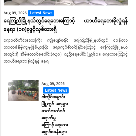
Aug 09, 2026
Latest News
ရေကြည်မြို့နယ်တွင်ရေဘေးကြောင့် ယာယီရေဘေးခိုလှုံရန်
နေရာ (၁၈)ခုဖွင့်လှစ်ထားရှိ
ဧရာဝတီတိုင်းဒေသကြီး ကျုံပျော်ခရိုင် ရေကြည်မြို့နယ်တွင် ငဝန်တာ
တာတမံနိမ့်ကျမှုဖြစ်ပွားပြီး ရေကျော်စီးဝင်ခြင်းကြောင့် ရေကြည်မြို့နယ်
အတွင်းရှိ အိမ်ထောင်စုပေါင်း(၈၃၀)၊ လူဦးရေပေါင်း(၂၉၆၀)၊ ရေဘေးကြောင့်
ယာယီရေဘေးခိုလှုံရန် နေရ
Aug 09, 2026
Latest News
ငါးသိုင်းချောင်း
မြို့တွင် ရေများ
ဆက်လက်ဝင်
ရောက်မှု
ကြောင့် ရေဘေး
ရှောင်စခန်းများ