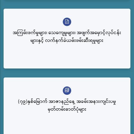
အကြမ်းဖက်မှုများ၊ သေကျေမှုများ၊ အဖျက်အမှောင့်လုပ်ငန်း
များနှင့် လက်နက်ခဲယမ်းဖမ်းဆီးရမှုများ
(၇၉)နှစ်မြောက် အာဇာနည်နေ့ အခမ်းအနားကျင်းပမှု
မှတ်တမ်းဓာတ်ပုံများ