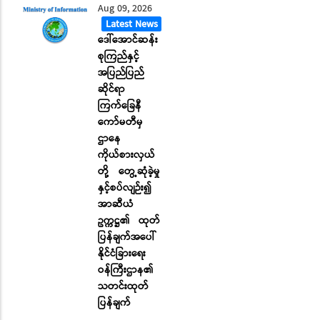
Aug 09, 2026
Latest News
ဒေါ်အောင်ဆန်း
စုကြည်နှင့်
အပြည်ပြည်
ဆိုင်ရာ
ကြက်ခြေနီ
ကော်မတီမှ
ဌာနေ
ကိုယ်စားလှယ်
တို့ တွေ့ဆုံခဲ့မှု
နှင့်စပ်လျဉ်း၍
အာဆီယံ
ဥက္ကဋ္ဌ၏ ထုတ်
ပြန်ချက်အပေါ်
နိုင်ငံခြားရေး
ဝန်ကြီးဌာန၏
သတင်းထုတ်
ပြန်ချက်