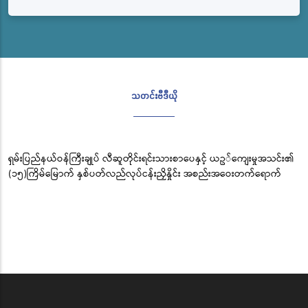
သတင်းဗီဒီယို
ရှမ်းပြည်နယ်ဝန်ကြီးချုပ် လီဆူတိုင်းရင်းသားစာပေနှင့် ယဥ်ကျေးမှုအသင်း၏
(၁၅)ကြိမ်မြောက် နှစ်ပတ်လည်လုပ်ငန်းညှိနှိုင်း အစည်းအဝေးတက်ရောက်