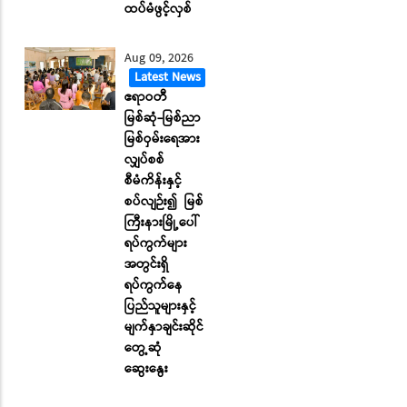
ထပ်မံဖွင့်လှစ်
Aug 09, 2026
Latest News
ဧရာဝတီ
မြစ်ဆုံ-မြစ်ညာ
မြစ်ဝှမ်းရေအား
လျှပ်စစ်
စီမံကိန်းနှင့်
စပ်လျဉ်း၍ မြစ်
ကြီးနားမြို့ပေါ်
ရပ်ကွက်များ
အတွင်းရှိ
ရပ်ကွက်နေ
ပြည်သူများနှင့်
မျက်နှာချင်းဆိုင်
တွေ့ဆုံ
ဆွေးနွေး