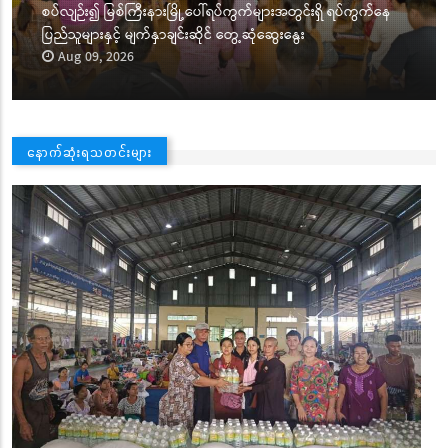
စပ်လျဉ်း၍ မြစ်ကြီးနားမြို့ပေါ်ရပ်ကွက်များအတွင်းရှိ ရပ်ကွက်နေ
ပြည်သူများနှင့် မျက်နှာချင်းဆိုင် တွေ့ဆုံဆွေးနွေး
Aug 09, 2026
နောက်ဆုံးရသတင်းများ