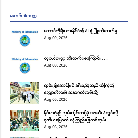
ဆောင်းပါးကဏ္ဍ
တောင်ကိုရီးယားနိုင်ငံ​၏ AI ဖွံ့ဖြိုးတိုးတက်မှု
Aug 09, 2026
လူငယ်ကဏ္ဍ တိုးတက်စေကြောင်း . . .
Aug 09, 2026
လွှမ်းခြုံအောင်မြင် ခရီးစဉ်မှသည် ယုံကြည်
လျှောက်လှမ်း အနာဂတ်လမ်းသို့
Aug 09, 2026
ခိုင်မာရဲရင့် လှမ်းတိုင်းတင့်ခဲ့ အာဆီယံတွင်းသို့
ဒုတိယမြောက် ယုံကြည်ခြေတစ်လှမ်း
Aug 08, 2026