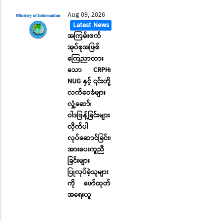
Aug 09, 2026
Latest News
အကြမ်းဖက်
အုပ်စုအဖြစ်
ကြေညာထား
သော CRPH၊
NUG နှင့် ၎င်းတို့
လက်ဝေခံများ
လှုံ့ဆော်၊
ဝါဒဖြန့်ခြင်းများ
လိုက်ပါ
လုပ်ဆောင်ခြင်း၊
အားပေးကူညီ
ခြင်းများ
ပြုလုပ်ခဲ့သူများ
ကို ဖော်ထုတ်
အရေးယူ