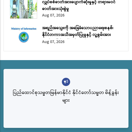
လျှပ်စစ်ဓာတ်အားပျောက်ဆုံးမှုနှင့် တရားမဝင်
ဓာတ်အားသုံးစွဲမှု
Aug 07, 2026
အရည်အသွေးကို အခြေခံသောပညာရေးစနစ်၊
နိုင်ငံတကာအသိအမှတ်ပြုမှုနှင့် လူ့စွမ်းအား
အရင်းအမြစ် ဖွံ့ဖြိုးတိုးတက်ရေး အပိုင်း (၂)
Aug 07, 2026
ပြည်ထောင်စုသမ္မတမြန်မာနိုင်ငံ နိုင်ငံတော်သမ္မတ မိန့်ခွန်း
များ