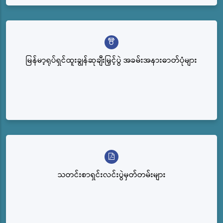
မြန်မာ့ရုပ်ရှင်ထူးချွန်ဆုချီးမြှင့်ပွဲ အခမ်းအနားဓာတ်ပုံများ
သတင်းစာရှင်းလင်းပွဲမှတ်တမ်းများ