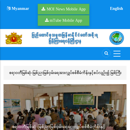
Skip
Myanmar
English
to
MOI News Mobile App
main
mTube Mobile App
content
ဧရာဝတီမြစ်ဆုံ-မြစ်ညာမြစ်ဝှမ်းရေအားလျှပ်စစ်စီမံကိန်းနှင့်စပ်လျဉ်း၍ မြစ်ကြီး
ရေ
နားမြို့ပေါ်ရပ်ကွက်များအတွင်းရှိ ရပ်ကွက်နေပြည်သူများနှင့် မျက်နှာချင်းဆိုင်
လှ
တွေ့ဆုံဆွေးနွေး
ဧရာဝတီမြစ်ဆုံ-မြစ်ညာမြစ်ဝှမ်းရေအားလျှပ်စစ်စီမံကိန်းနှင့်