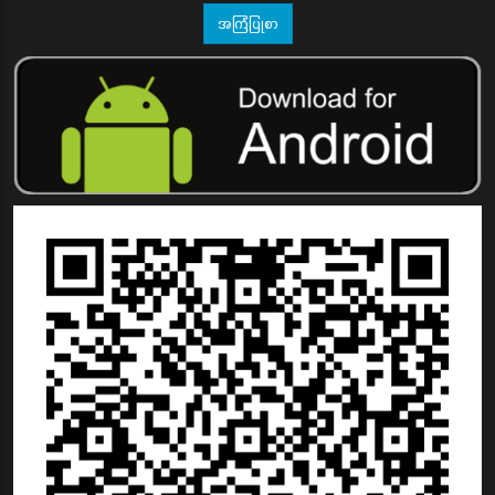
အကြံပြုစာ