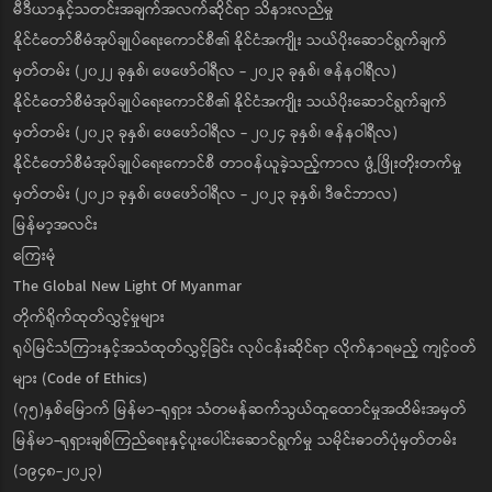
မီဒီယာနှင့်သတင်းအချက်အလက်ဆိုင်ရာ သိနားလည်မှု
နိုင်ငံတော်စီမံအုပ်ချုပ်ရေးကောင်စီ၏ နိုင်ငံအကျိုး သယ်ပိုးဆောင်ရွက်ချက်
မှတ်တမ်း (၂၀၂၂ ခုနှစ်၊ ဖေဖော်ဝါရီလ - ၂၀၂၃ ခုနှစ်၊ ဇန်နဝါရီလ)
နိုင်ငံတော်စီမံအုပ်ချုပ်ရေးကောင်စီ၏ နိုင်ငံအကျိုး သယ်ပိုးဆောင်ရွက်ချက်
မှတ်တမ်း (၂၀၂၃ ခုနှစ်၊ ဖေဖော်ဝါရီလ - ၂၀၂၄ ခုနှစ်၊ ဇန်နဝါရီလ)
နိုင်ငံတော်စီမံအုပ်ချုပ်ရေးကောင်စီ တာဝန်ယူခဲ့သည့်ကာလ ဖွံ့ဖြိုးတိုးတက်မှု
မှတ်တမ်း (၂၀၂၁ ခုနှစ်၊ ဖေဖော်ဝါရီလ - ၂၀၂၃ ခုနှစ်၊ ဒီဇင်ဘာလ)
မြန်မာ့အလင်း
ကြေးမုံ
The Global New Light Of Myanmar
တိုက်ရိုက်ထုတ်လွှင့်မှုများ
ရုပ်မြင်သံကြားနှင့်အသံထုတ်လွှင့်ခြင်း လုပ်ငန်းဆိုင်ရာ လိုက်နာရမည့် ကျင့်ဝတ်
များ (Code of Ethics)
(၇၅)နှစ်မြောက် မြန်မာ-ရုရှား သံတမန်ဆက်သွယ်ထူထောင်မှုအထိမ်းအမှတ်
မြန်မာ-ရုရှားချစ်ကြည်ရေးနှင့်ပူးပေါင်းဆောင်ရွက်မှု သမိုင်းဓာတ်ပုံမှတ်တမ်း
(၁၉၄၈-၂၀၂၃)