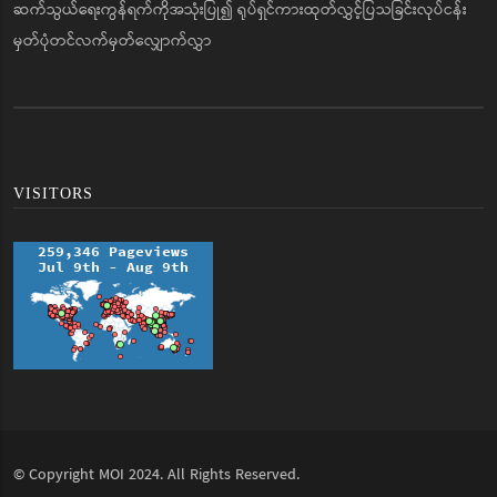
ဆက်သွယ်ရေးကွန်ရက်ကိုအသုံးပြု၍ ရုပ်ရှင်ကားထုတ်လွှင့်ပြသခြင်းလုပ်ငန်း
မှတ်ပုံတင်လက်မှတ်လျှောက်လွှာ
VISITORS
© Copyright
MOI
2024. All Rights Reserved.