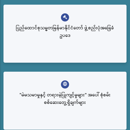
ပြည်‌ထောင်စုသမ္မတမြန်မာနိုင်ငံတော် ဖွဲ့စည်းပုံအခြေခံ
ဥပဒေ
"မဲမသမာမှုနှင့် တရားမဲ့ပြုကျင့်မှုများ" အပေါ် စုံစမ်း
စစ်ဆေးတွေ့ရှိချက်များ