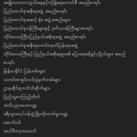
အမျိုးသားကာကွယ်ရေးနှင့်လုံခြုံရေးကောင်စီ အမည်စာရင်း
ပြည်ထောင်စုအစိုးရအဖွဲ့ အမည်စာရင်း
ပြည်ထောင်စုအဆင့် ရုံး၊ အဖွဲ့အစည်းများ
ပြည်ထောင်စုဝန်ကြီးများနှင့် ဒုတိယဝန်ကြီးများစာရင်း
တိုင်းဒေသကြီး/ပြည်နယ်အစိုးရအဖွဲ့ အမည်စာရင်း
ပြည်ထောင်စုအစိုးရသတင်းထုတ်ပြန်ရေးအဖွဲ့
တိုင်းဒေသကြီးနှင့် ပြည်နယ်အစိုးရများ၏ ပြောရေးဆိုခွင့်ပုဂ္ဂိုလ်များ အမည်
စာရင်း
မြန်မာနိုင်ငံ ပြန်တမ်းများ
သတင်းစာရှင်းလင်းပွဲမှတ်တမ်းများ
ဌာနဆိုင်ရာဝက်ဘ်ဆိုက်များ
ပြည်သူ့စာကြည့်တိုက်
အသိပညာပေးကဏ္ဍ
ခရီးသွားလုပ်ငန်းဖွံ့ဖြိုးတိုးတက်မှုကဏ္ဍ
ဆောင်းပါး
အယ်ဒီတာ့အာဘော်