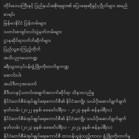
တိုင်းဒေသကြီးနှင့် ပြည်နယ်အစိုးရများ၏ ပြောရေးဆိုခွင့်ပုဂ္ဂိုလ်များ အမည်
စာရင်း
မြန်မာနိုင်ငံ ပြန်တမ်းများ
သတင်းစာရှင်းလင်းပွဲမှတ်တမ်းများ
ဌာနဆိုင်ရာဝက်ဘ်ဆိုက်များ
ပြည်သူ့စာကြည့်တိုက်
အသိပညာပေးကဏ္ဍ
ခရီးသွားလုပ်ငန်းဖွံ့ဖြိုးတိုးတက်မှုကဏ္ဍ
ဆောင်းပါး
အယ်ဒီတာ့အာဘော်
မီဒီယာနှင့်သတင်းအချက်အလက်ဆိုင်ရာ သိနားလည်မှု
နိုင်ငံတော်စီမံအုပ်ချုပ်ရေးကောင်စီ၏ နိုင်ငံအကျိုး သယ်ပိုးဆောင်ရွက်ချက်
မှတ်တမ်း (၂၀၂၂ ခုနှစ်၊ ဖေဖော်ဝါရီလ - ၂၀၂၃ ခုနှစ်၊ ဇန်နဝါရီလ)
နိုင်ငံတော်စီမံအုပ်ချုပ်ရေးကောင်စီ၏ နိုင်ငံအကျိုး သယ်ပိုးဆောင်ရွက်ချက်
မှတ်တမ်း (၂၀၂၃ ခုနှစ်၊ ဖေဖော်ဝါရီလ - ၂၀၂၄ ခုနှစ်၊ ဇန်နဝါရီလ)
နိုင်ငံတော်စီမံအုပ်ချုပ်ရေးကောင်စီ တာဝန်ယူခဲ့သည့်ကာလ ဖွံ့ဖြိုးတိုးတက်မှု