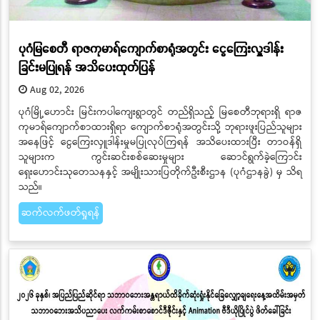
ပုဂံမြစေတီ ရာဇကုမာရ်ကျောက်စာရုံအတွင်း ငွေကြေးလှူဒါန်း
ခြင်းမပြုရန် အသိပေးထုတ်ပြန်
Aug 02, 2026
ပုဂံမြို့ဟောင်း မြင်းကပါကျေးရွာတွင် တည်ရှိသည့် မြစေတီဘုရားရှိ ရာဇ
ကုမာရ်ကျောက်စာထားရှိရာ ကျောက်စာရုံအတွင်းသို့ ဘုရားဖူးပြည်သူများ
အနေဖြင့် ငွေကြေးလှူဒါန်းမှုမပြုလုပ်ကြရန် အသိပေးထားပြီး တာဝန်ရှိ
သူများက ကွင်းဆင်းစစ်ဆေးမှုများ ဆောင်ရွက်ခဲ့ကြောင်း
ရှေးဟောင်းသုတေသနနှင့် အမျိုးသားပြတိုက်ဦးစီးဌာန (ပုဂံဌာနခွဲ) မှ သိရ
သည်။
ဆက်လက်ဖတ်ရှုရန်