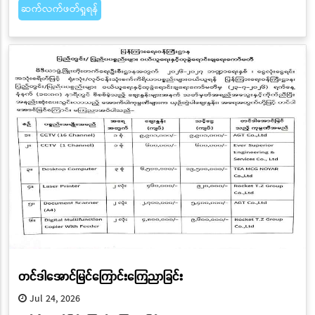
ဆက်လက်ဖတ်ရှုရန်
တင်ဒါအောင်မြင်ကြောင်းကြေညာခြင်း
Jul 24, 2026