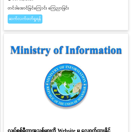
တင်ဒါအောင်မြင်ကြောင်း ကြေညာခြင်း
ဆက်လက်ဖတ်ရှုရန်
လျှပ်စစ်မီတာအသစ်များကို Website မှ လျှောက်ထားနိုင်