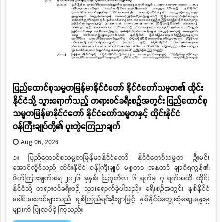
ပြည်ထောင်စုသမ္မတမြန်မာနိုင်ငံတော် နိုင်ငံတော်သမ္မတ၏ ထိုင်း
နိုင်ငံသို့ သွားရောက်သည့် တရားဝင်ခရီးစဉ်အတွင်း ပြည်ထောင်စု
သမ္မတမြန်မာနိုင်ငံတော် နိုင်ငံတော်သမ္မတနှင့် ထိုင်းနိုင်ငံ
ဝန်ကြီးချုပ်တို့၏ ပူးတွဲကြေညာချက်
Aug 06, 2026
၁။ ပြည်ထောင်စုသမ္မတမြန်မာနိုင်ငံတော် နိုင်ငံတော်သမ္မတ ဦးမင်း
အောင်လှိုင်သည် ထိုင်းနိုင်ငံ ဝန်ကြီးချုပ် မစ္စတာ အနုထင် ချာဝီရကွန်၏
ဖိတ်ကြားချက်အရ ၂၀၂၆ ခုနှစ်၊ ဩဂုတ်လ ၆ ရက်မှ ၇ ရက်အထိ ထိုင်း
နိုင်ငံသို့ တရားဝင်ခရီးစဉ် သွားရောက်ခဲ့ပါသည်။ ခရီးစဉ်အတွင်း နှစ်နိုင်ငံ
ခေါင်းဆောင်များသည် ချစ်ကြည်ရင်းနှီးစွာဖြင့် နှစ်နိုင်ငံတွေ့ဆုံဆွေးနွေးမှု
များကို ပြုလုပ်ခဲ့ ကြသည်။