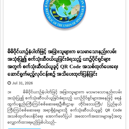
မိမိပိုင်ယာဉ်နံပါတ်ဖြင့် အခြားသူများက မသမာသောနည်းလမ်း
အသုံးပြု၍ စက်သုံးဆီဝယ်ယူခြင်းခံရသည့် ယာဉ်ပိုင်ရှင်များ
အတွက် စက်သုံးဆီဝယ်ယူခွင့် QR Code အသစ်ထုတ်ပေးရေး
ဆောင်ရွက်မည့်လုပ်ငန်းစဉ် အသိပေးထုတ်ပြန်ခြင်း
Jul 31, 2026
၁။ မိမိပိုင်ယာဉ်နံပါတ်ဖြင့် အခြားသူများက မသမာသောနည်းလမ်း
အသုံးပြု၍ စက်သုံးဆီဝယ်ယူခြင်းခံရသည့် ယာဉ်ပိုင်ရှင်များအနေဖြင့် ရေနံ
ထွက်ပစ္စည်းကြီးကြပ်စစ်ဆေးရေးဦးစီးဌာန၊ တိုင်းဒေသကြီး/ ပြည်နယ်
ကြီးကြပ်စစ်ဆေးရေး အရာရှိရုံးများသို့ စက်သုံးဆီဝယ်ယူခွင့် QR Code
အသစ်ထုတ်ပေးနိုင်ရေး အောက်ဖော်ပြပါ အထောက်အထားများနှင့်အတူ
လျှောက်ထားရမည်ဖြစ်ပါသည်-