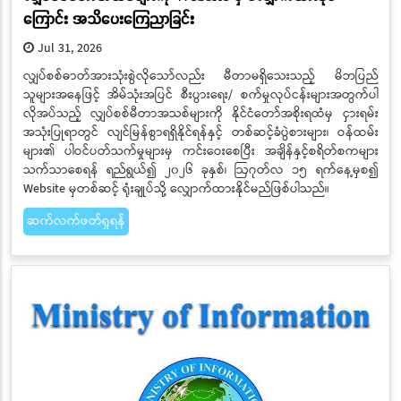
ကြောင်း အသိပေးကြေညာခြင်း
Jul 31, 2026
​​​​​​​လျှပ်စစ်ဓာတ်အားသုံးစွဲလိုသော်လည်း မီတာမရှိသေးသည့် မိဘပြည်
သူများအနေဖြင့် အိမ်သုံးအပြင် စီးပွားရေး/ စက်မှုလုပ်ငန်းများအတွက်ပါ
လိုအပ်သည့် လျှပ်စစ်မီတာအသစ်များကို နိုင်ငံတော်အစိုးရထံမှ ငှားရမ်း
အသုံးပြုရာတွင် လျင်မြန်စွာရရှိနိုင်ရန်နှင့် တစ်ဆင့်ခံပွဲစားများ၊ ဝန်ထမ်း
များ၏ ပါဝင်ပတ်သက်မှုများမှ ကင်းဝေးစေပြီး အချိန်နှင့်စရိတ်စကများ
သက်သာစေရန် ရည်ရွယ်၍ ၂၀၂၆ ခုနှစ်၊ ဩဂုတ်လ ၁၅ ရက်နေ့မှစ၍
Website မှတစ်ဆင့် ရုံးချုပ်သို့ လျှောက်ထားနိုင်မည်ဖြစ်ပါသည်။
ဆက်လက်ဖတ်ရှုရန်