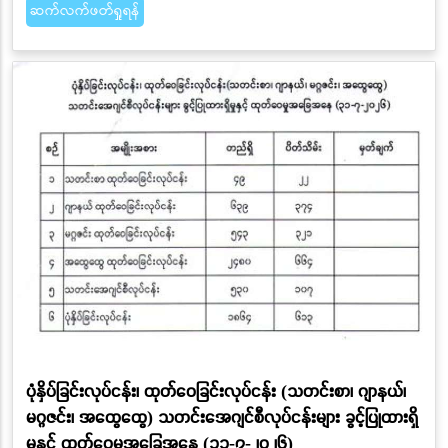
ဆက်လက်ဖတ်ရှုရန်
ပုံနှိပ်ခြင်းလုပ်ငန်း၊ ထုတ်ဝေခြင်းလုပ်ငန်း (သတင်းစာ၊ ဂျာနယ်၊
မဂ္ဂဇင်း၊ အထွေထွေ) သတင်းအေဂျင်စီလုပ်ငန်းများ ခွင့်ပြုထားရှိ
မှုနှင့် ထုတ်ဝေမှုအခြေအနေ (၃၁-၇-၂ဝ၂၆)