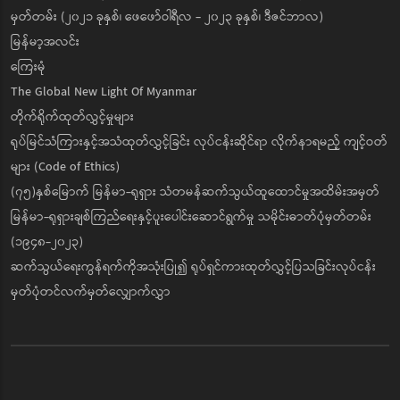
မှတ်တမ်း (၂၀၂၁ ခုနှစ်၊ ဖေဖော်ဝါရီလ - ၂၀၂၃ ခုနှစ်၊ ဒီဇင်ဘာလ)
မြန်မာ့အလင်း
ကြေးမုံ
The Global New Light Of Myanmar
တိုက်ရိုက်ထုတ်လွှင့်မှုများ
ရုပ်မြင်သံကြားနှင့်အသံထုတ်လွှင့်ခြင်း လုပ်ငန်းဆိုင်ရာ လိုက်နာရမည့် ကျင့်ဝတ်
များ (Code of Ethics)
(၇၅)နှစ်မြောက် မြန်မာ-ရုရှား သံတမန်ဆက်သွယ်ထူထောင်မှုအထိမ်းအမှတ်
မြန်မာ-ရုရှားချစ်ကြည်ရေးနှင့်ပူးပေါင်းဆောင်ရွက်မှု သမိုင်းဓာတ်ပုံမှတ်တမ်း
(၁၉၄၈-၂၀၂၃)
ဆက်သွယ်ရေးကွန်ရက်ကိုအသုံးပြု၍ ရုပ်ရှင်ကားထုတ်လွှင့်ပြသခြင်းလုပ်ငန်း
မှတ်ပုံတင်လက်မှတ်လျှောက်လွှာ