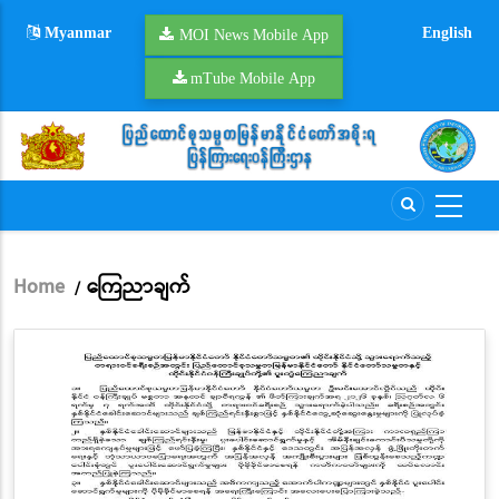
Skip
Myanmar
English
to
MOI News Mobile App
main
mTube Mobile App
content
Home
ကြေညာချက်
/
Breadcrumb