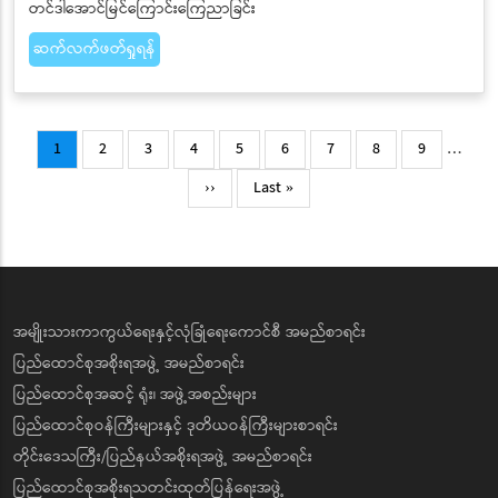
တင်ဒါအောင်မြင်ကြောင်းကြေညာခြင်း
ဆက်လက်ဖတ်ရှုရန်
Pagination
Current
Page
Page
Page
Page
Page
Page
Page
Page
1
2
3
4
5
6
7
8
9
…
page
Next
Last
››
Last »
page
page
အမျိုးသားကာကွယ်ရေးနှင့်လုံခြုံရေးကောင်စီ အမည်စာရင်း
ပြည်ထောင်စုအစိုးရအဖွဲ့ အမည်စာရင်း
ပြည်ထောင်စုအဆင့် ရုံး၊ အဖွဲ့အစည်းများ
ပြည်ထောင်စုဝန်ကြီးများနှင့် ဒုတိယဝန်ကြီးများစာရင်း
တိုင်းဒေသကြီး/ပြည်နယ်အစိုးရအဖွဲ့ အမည်စာရင်း
ပြည်ထောင်စုအစိုးရသတင်းထုတ်ပြန်ရေးအဖွဲ့