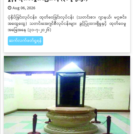
Aug 06, 2026
ပုံနှိပ်ခြင်းလုပ်ငန်း၊ ထုတ်ဝေခြင်းလုပ်ငန်း (သတင်းစာ၊ ဂျာနယ်၊ မဂ္ဂဇင်း၊
အထွေထွေ) သတင်းအေဂျင်စီလုပ်ငန်းများ ခွင့်ပြုထားရှိမှုနှင့် ထုတ်ဝေမှု
အခြေအနေ (၃၁-၇-၂ဝ၂၆)
ဆက်လက်ဖတ်ရှုရန်