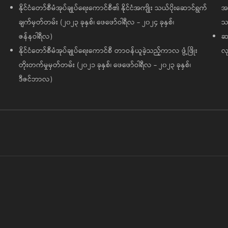
နိုင်ငံတော်စီမံအုပ်ချုပ်ရေးကောင်စီ၏ နိုင်ငံအကျိုး သယ်ပိုးဆောင်ရွက်
အထ
ချက်မှတ်တမ်း (၂၀၂၃ ခုနှစ်၊ ဖေဖော်ဝါရီလ - ၂၀၂၄ ခုနှစ်၊
သမ
ဇန်နဝါရီလ)
ဆက
နိုင်ငံတော်စီမံအုပ်ချုပ်ရေးကောင်စီ တာဝန်ယူခဲ့သည့်ကာလ ဖွံ့ဖြိုး
လု
တိုးတက်မှုမှတ်တမ်း (၂၀၂၁ ခုနှစ်၊ ဖေဖော်ဝါရီလ - ၂၀၂၃ ခုနှစ်၊
ဒီဇင်ဘာလ)