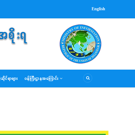
English
ဆိုင်ရာများ
ဝန်ကြီးဌာနအကြောင်း