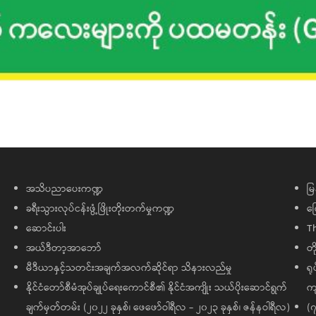
အသိပညာပေးကဏ္ဍ
မြ
ခရီးသွားလုပ်ငန်းဖွံ့ဖြိုးတိုးတက်မှုကဏ္ဍ
ကြ
ဆောင်းပါး
T
အယ်ဒီတာ့အာဘော်
တိ
မီဒီယာနှင့်သတင်းအချက်အလက်ဆိုင်ရာ သိနားလည်မှု
ရု
နိုင်ငံတော်စီမံအုပ်ချုပ်ရေးကောင်စီ၏ နိုင်ငံအကျိုး သယ်ပိုးဆောင်ရွက်
ကျ
ချက်မှတ်တမ်း (၂၀၂၂ ခုနှစ်၊ ဖေဖော်ဝါရီလ - ၂၀၂၃ ခုနှစ်၊ ဇန်နဝါရီလ)
(၇