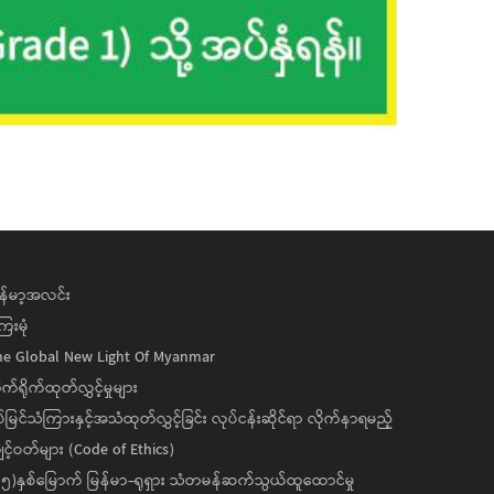
န်မာ့အလင်း
ေးမုံ
he Global New Light Of Myanmar
ုက်ရိုက်ထုတ်လွှင့်မှုများ
ပ်မြင်သံကြားနှင့်အသံထုတ်လွှင့်ခြင်း လုပ်ငန်းဆိုင်ရာ လိုက်နာရမည့်
င့်ဝတ်များ (Code of Ethics)
၅)နှစ်မြောက် မြန်မာ-ရုရှား သံတမန်ဆက်သွယ်ထူထောင်မှု