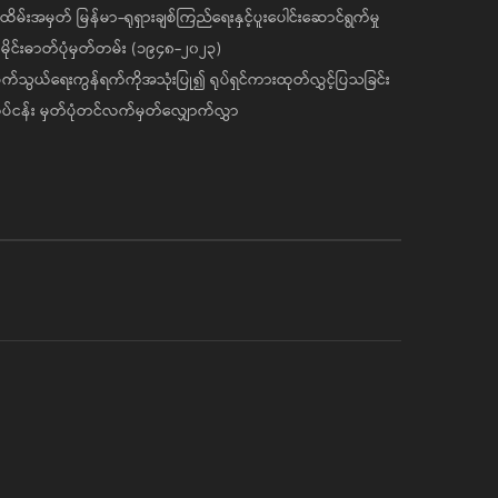
ိမ်းအမှတ် မြန်မာ-ရုရှားချစ်ကြည်ရေးနှင့်ပူးပေါင်းဆောင်ရွက်မှု
ိုင်းဓာတ်ပုံမှတ်တမ်း (၁၉၄၈-၂၀၂၃)
်သွယ်ရေးကွန်ရက်ကိုအသုံးပြု၍ ရုပ်ရှင်ကားထုတ်လွှင့်ပြသခြင်း
ပ်ငန်း မှတ်ပုံတင်လက်မှတ်လျှောက်လွှာ