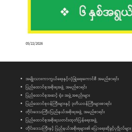
05/22/2026
အမျိုးသားကာကွယ်ရေးနှင့်လုံခြုံရေးကောင်စီ အမည်စာရင်း
ပြည်ထောင်စုအစိုးရအဖွဲ့ အမည်စာရင်း
ပြည်ထောင်စုအဆင့် ရုံး၊ အဖွဲ့အစည်းများ
ပြည်ထောင်စုဝန်ကြီးများနှင့် ဒုတိယဝန်ကြီးများစာရင်း
တိုင်းဒေသကြီး/ပြည်နယ်အစိုးရအဖွဲ့ အမည်စာရင်း
ပြည်ထောင်စုအစိုးရသတင်းထုတ်ပြန်ရေးအဖွဲ့
တိုင်းဒေသကြီးနှင့် ပြည်နယ်အစိုးရများ၏ ပြောရေးဆိုခွင့်ပုဂ္ဂိုလ်များ