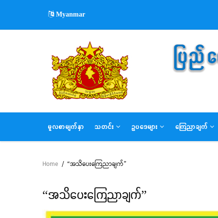
Skip
Myanmar
to
main
content
MAIN
မူလစာမျက်နှာ
သတင်း
ဥပဒေများ
ကြေညာချက်
NAVIGATION
Home
/
“အသိပေးကြေညာချက်”
Breadcrumb
“အသိပေးကြေညာချက်”