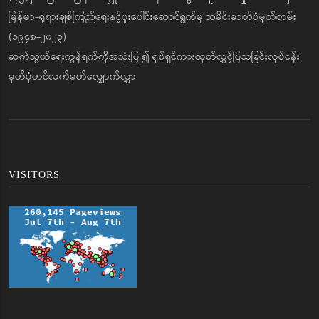
မြန်မာ-ရုရှားချစ်ကြည်ရေးနှင့်ပူးပေါင်းဆောင်ရွက်မှု သမိုင်းဓာတ်ပုံမှတ်တမ်း
(၁၉၄၈-၂၀၂၃)
ဆက်သွယ်ရေးကွန်ရက်ကိုအသုံးပြု၍ ရုပ်ရှင်ကားထုတ်လွှင့်ပြသခြင်းလုပ်ငန်း
မှတ်ပုံတင်လက်မှတ်လျှောက်လွှာ
VISITORS