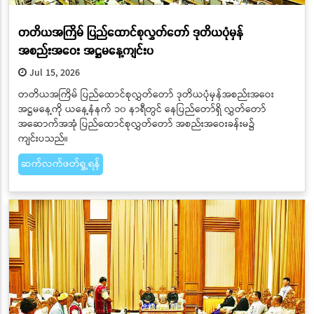
တတိယအကြိမ် ပြည်ထောင်စုလွှတ်တော် ဒုတိယပုံမှန်
အစည်းအဝေး အဋ္ဌမနေ့ကျင်းပ
Jul 15, 2026
တတိယအကြိမ် ပြည်ထောင်စုလွှတ်တော် ဒုတိယပုံမှန်အစည်းအဝေး
အဋ္ဌမနေ့ကို ယနေ့နံနက် ၁၀ နာရီတွင် နေပြည်တော်ရှိ လွှတ်တော်
အဆောက်အအုံ ပြည်ထောင်စုလွှတ်တော် အစည်းအဝေးခန်းမ၌
ကျင်းပသည်။
ဆက်လက်ဖတ်ရှု့ရန်