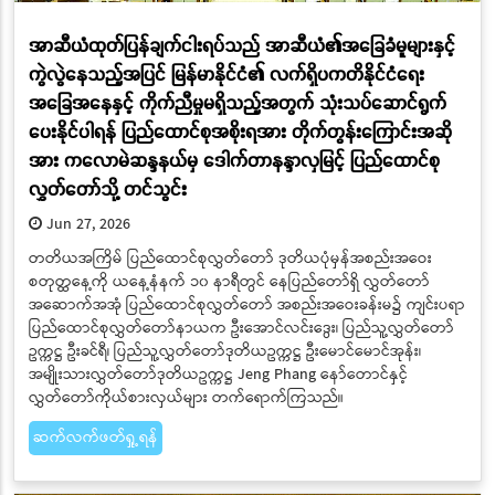
အာဆီယံထုတ်ပြန်ချက်ငါးရပ်သည် အာဆီယံ၏အခြေခံမူများနှင့်
ကွဲလွဲနေသည့်အပြင် မြန်မာနိုင်ငံ၏ လက်ရှိပကတိနိုင်ငံရေး
အခြေအနေနှင့် ကိုက်ညီမှုမရှိသည့်အတွက် သုံးသပ်ဆောင်ရွက်
ပေးနိုင်ပါရန် ပြည်ထောင်စုအစိုးရအား တိုက်တွန်းကြောင်းအဆို
အား ကလောမဲဆန္ဒနယ်မှ ဒေါက်တာနန္ဒာလှမြင့် ပြည်ထောင်စု
လွှတ်တော်သို့ တင်သွင်း
Jun 27, 2026
တတိယအကြိမ် ပြည်ထောင်စုလွှတ်တော် ဒုတိယပုံမှန်အစည်းအဝေး
စတုတ္ထနေ့ကို ယနေ့နံနက် ၁၀ နာရီတွင် နေပြည်တော်ရှိ လွှတ်တော်
အဆောက်အအုံ ပြည်ထောင်စုလွှတ်တော် အစည်းအဝေးခန်းမ၌ ကျင်းပရာ
ပြည်ထောင်စုလွှတ်တော်နာယက ဦးအောင်လင်းဒွေး၊ ပြည်သူ့လွှတ်တော်
ဥက္ကဋ္ဌ ဦးခင်ရီ၊ ပြည်သူ့လွှတ်တော်ဒုတိယဥက္ကဋ္ဌ ဦးမောင်မောင်အုန်း၊
အမျိုးသားလွှတ်တော်ဒုတိယဥက္ကဋ္ဌ Jeng Phang နော်တောင်နှင့်
လွှတ်တော်ကိုယ်စားလှယ်များ တက်ရောက်ကြသည်။
ဆက်လက်ဖတ်ရှု့ရန်