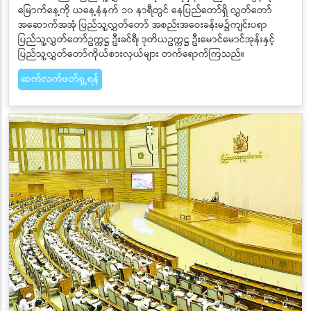
မြောက်နေ့ကို ယနေ့နံနက် ၁၀ နာရီတွင် နေပြည်တော်ရှိ လွှတ်တော်
အဆောက်အအုံ ပြည်သူ့လွှတ်တော် အစည်းအဝေးခန်းမ၌ကျင်းပရာ
ပြည်သူ့လွှတ်တော်ဥက္ကဋ္ဌ ဦးခင်ရီ၊ ဒုတိယဥက္ကဋ္ဌ ဦးမောင်မောင်အုန်းနှင့်
ပြည်သူ့လွှတ်တော်ကိုယ်စားလှယ်များ တက်ရောက်ကြသည်။
ဆက်လက်ဖတ်ရှု့ရန်