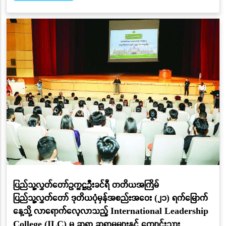
ပြည်သူ့လွှတ်တော်ဥက္ကဋ္ဌဦးခင်ရီ တတိယအကြိမ်
ပြည်သူ့လွှတ်တော် ဒုတိယပုံမှန်အစည်းအဝေး (၂၁) ရက်မြောက်
နေ့သို့ လာရောက်လေ့လာသည့် International Leadership
College (ILC) မှ ဆရာ ဆရာမများနှင့် ကျောင်းသား