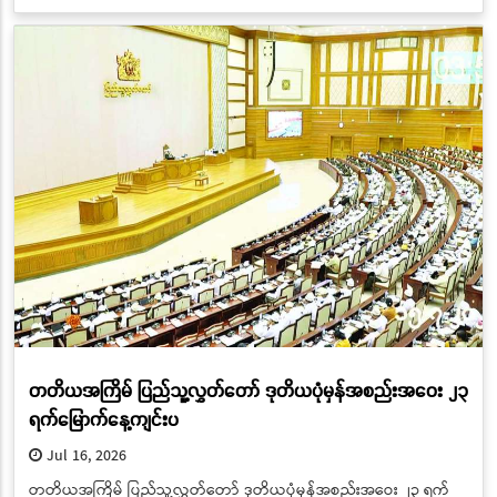
တတိယအကြိမ် ပြည်သူ့လွှတ်တော် ဒုတိယပုံမှန်အစည်းအဝေး ၂၃
ရက်မြောက်နေ့ကျင်းပ
Jul 16, 2026
တတိယအကြိမ် ပြည်သူ့လွှတ်တော် ဒုတိယပုံမှန်အစည်းအဝေး ၂၃ ရက်