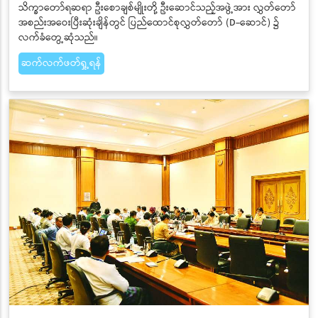
သိက္ခာတော်ရဆရာ ဦးစောချစ်မျိုးတို့ ဦးဆောင်သည့်အဖွဲ့အား လွှတ်တော်
အစည်းအဝေးပြီးဆုံးချိန်တွင် ပြည်ထောင်စုလွှတ်တော် (D-ဆောင်) ၌
လက်ခံတွေ့ဆုံသည်။
ဆက်လက်ဖတ်ရှု့ရန်