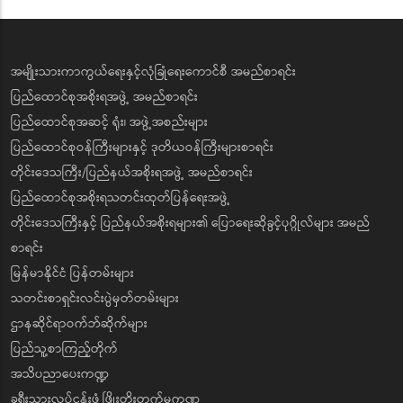
အမျိုးသားကာကွယ်ရေးနှင့်လုံခြုံရေးကောင်စီ အမည်စာရင်း
ပြည်ထောင်စုအစိုးရအဖွဲ့ အမည်စာရင်း
ပြည်ထောင်စုအဆင့် ရုံး၊ အဖွဲ့အစည်းများ
ပြည်ထောင်စုဝန်ကြီးများနှင့် ဒုတိယဝန်ကြီးများစာရင်း
တိုင်းဒေသကြီး/ပြည်နယ်အစိုးရအဖွဲ့ အမည်စာရင်း
ပြည်ထောင်စုအစိုးရသတင်းထုတ်ပြန်ရေးအဖွဲ့
တိုင်းဒေသကြီးနှင့် ပြည်နယ်အစိုးရများ၏ ပြောရေးဆိုခွင့်ပုဂ္ဂိုလ်များ အမည်
စာရင်း
မြန်မာနိုင်ငံ ပြန်တမ်းများ
သတင်းစာရှင်းလင်းပွဲမှတ်တမ်းများ
ဌာနဆိုင်ရာဝက်ဘ်ဆိုက်များ
ပြည်သူ့စာကြည့်တိုက်
အသိပညာပေးကဏ္ဍ
ခရီးသွားလုပ်ငန်းဖွံ့ဖြိုးတိုးတက်မှုကဏ္ဍ