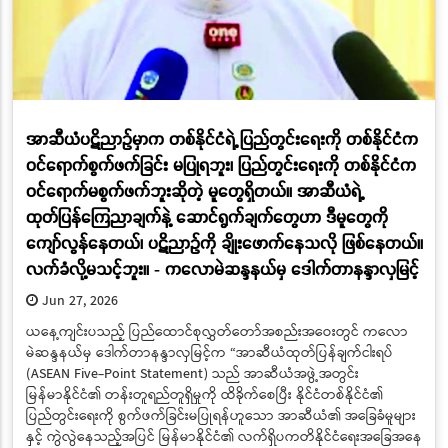
အာဆီယံပဋိညာဉ်မှာက တစ်နိုင်ငံရဲ့ ပြည်တွင်းရေးကို တစ်နိုင်ငံက
ဝင်ရောက်စွက်ဖက်ခြင်း မပြုရဘူး၊ ပြည်တွင်းရေးကို တစ်နိုင်ငံက
ဝင်ရောက်မစွက်ဖက်ဘူးဆိုတဲ့ မူတွေရှိတယ်။ အာဆီယံရဲ့
ထုတ်ပြန်ကြေညာချက်နဲ့ ဆောင်ရွက်ချက်တွေဟာ ဒီမူတွေကို
ကျော်လွန်နေတယ်၊ ပဋိညာဉ်ကို ချိုးဖောက်နေသလို ဖြစ်နေတယ်။
လက်ခံလို့မသင့်ဘူး။ - ကလောမဲဆန္ဒနယ်မှ ဒေါက်တာနန္ဒာလှမြင့်
Jun 27, 2026
ယနေ့ကျင်းပသည့် ပြည်ထောင်စုလွှတ်တော်အစည်းအဝေးတွင် ကလော
မဲဆန္ဒနယ်မှ ဒေါက်တာနန္ဒာလှမြင့်က “အာဆီယံထုတ်ပြန်ချက်ငါးရပ်
(ASEAN Five-Point Statement) သည် အာဆီယံအဖွဲ့အတွင်း
မြန်မာနိုင်ငံ၏ တန်းတူရည်တူရှိမှုကို ထိခိုက်စေပြီး နိုင်ငံတစ်နိုင်ငံ၏
ပြည်တွင်းရေးကို စွက်ဖက်ခြင်းမပြုရန်ဟူသော အာဆီယံ၏ အခြေခံမူများ
နှင့် ကွဲလွဲနေသည့်အပြင် မြန်မာနိုင်ငံ၏ လက်ရှိပကတိနိုင်ငံရေးအခြေအနေ