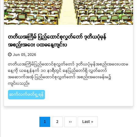
တတိယအကြိမ် ပြည်ထောင်စုလွှတ်တော် ဒုတိယပုံမှန်
အစည်းအဝေး ပထမနေ့ကျင်းပ
Jun 05, 2026
တတိယအကြိမ်ပြည်ထောင်စုလွှတ်တော် ဒုတိယပုံမှန်အစည်းအဝေးပထမ
နေ့ကို ယနေ့နံနက် ၁၀ နာရီတွင် နေပြည်တော်ရှိ လွှတ်တော်
အဆောက်အအုံ ပြည်ထောင်စုလွှတ်တော် အစည်းအဝေးခန်းမ၌
ကျင်းပသည်။
ဆက်လက်ဖတ်ရှု့ရန်
Pagination
Current
Page
Next
Last
1
2
››
Last »
page
page
page