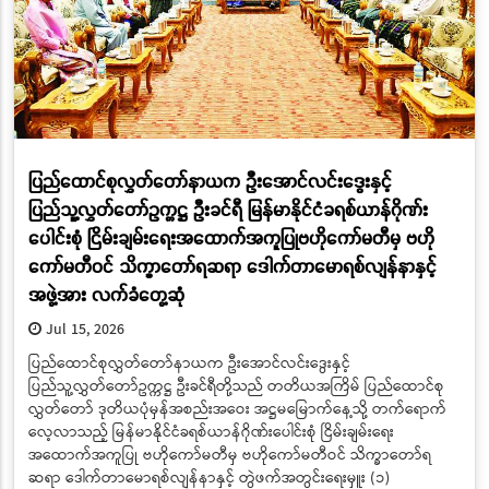
ပြည်ထောင်စုလွှတ်တော်နာယက ဦးအောင်လင်းဒွေးနှင့်
ပြည်သူ့လွှတ်တော်ဥက္ကဋ္ဌ ဦးခင်ရီ မြန်မာနိုင်ငံခရစ်ယာန်ဂိုဏ်း
ပေါင်းစုံ ငြိမ်းချမ်းရေးအထောက်အကူပြုဗဟိုကော်မတီမှ ဗဟို
ကော်မတီဝင် သိက္ခာတော်ရဆရာ ဒေါက်တာမောရစ်လျန်နာနှင့်
အဖွဲ့အား လက်ခံတွေ့ဆုံ
Jul 15, 2026
ပြည်ထောင်စုလွှတ်တော်နာယက ဦးအောင်လင်းဒွေးနှင့်
ပြည်သူ့လွှတ်တော်ဥက္ကဋ္ဌ ဦးခင်ရီတို့သည် တတိယအကြိမ် ပြည်ထောင်စု
လွှတ်တော် ဒုတိယပုံမှန်အစည်းအဝေး အဋ္ဌမမြောက်နေ့သို့ တက်ရောက်
လေ့လာသည့် မြန်မာနိုင်ငံခရစ်ယာန်ဂိုဏ်းပေါင်းစုံ ငြိမ်းချမ်းရေး
အထောက်အကူပြု ဗဟိုကော်မတီမှ ဗဟိုကော်မတီဝင် သိက္ခာတော်ရ
ဆရာ ဒေါက်တာမောရစ်လျန်နာနှင့် တွဲဖက်အတွင်းရေးမှူး (၁)