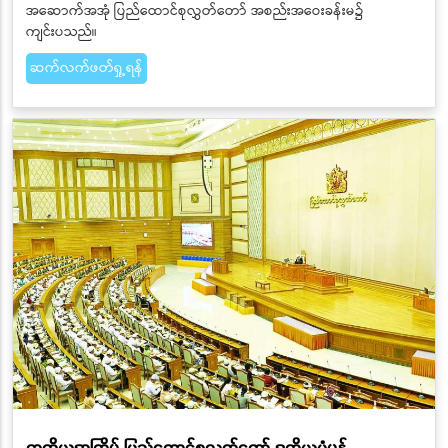
အဆောက်အအုံ ပြည်ထောင်စုလွှတ်တော် အစည်းအဝေးခန်းမ၌
ကျင်းပသည်။
ဆက်လက်ဖတ်ရှု့ရန်
တတိယအကြိမ် ပြည်ထောင်စုလွှတ်တော် ဒုတိယပုံမှန်