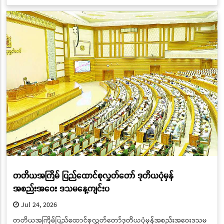
တတိယအကြိမ် ပြည်ထောင်စုလွှတ်တော် ဒုတိယပုံမှန်
အစည်းအဝေး ဒသမနေ့ကျင်းပ
Jul 24, 2026
တတိယအကြိမ်ပြည်ထောင်စုလွှတ်တော်ဒုတိယပုံမှန်အစည်းအဝေးဒသမ