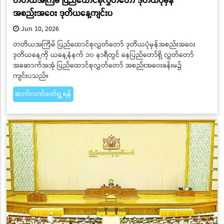
အစည်းအဝေး ဒုတိယနေ့ကျင်းပ
Jun 10, 2026
တတိယအကြိမ် ပြည်ထောင်စုလွှတ်တော် ဒုတိယပုံမှန်အစည်းအဝေး
ဒုတိယနေ့ကို ယနေ့နံနက် ၁၀ နာရီတွင် နေပြည်တော်ရှိ လွှတ်တော်
အဆောက်အအုံ ပြည်ထောင်စုလွှတ်တော် အစည်းအဝေးခန်းမ၌
ကျင်းပသည်။
ဆက်လက်ဖတ်ရှု့ရန်