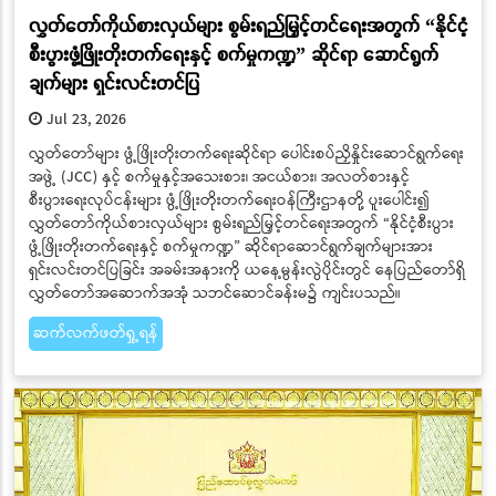
လွှတ်တော်ကိုယ်စားလှယ်များ စွမ်းရည်မြှင့်တင်ရေးအတွက် “နိုင်ငံ့
စီးပွားဖွံ့ဖြိုးတိုးတက်ရေးနှင့် စက်မှုကဏ္ဍ” ဆိုင်ရာ ဆောင်ရွက်
ချက်များ ရှင်းလင်းတင်ပြ
Jul 23, 2026
လွှတ်တော်များ ဖွံ့ဖြိုးတိုးတက်ရေးဆိုင်ရာ ပေါင်းစပ်ညှိနှိုင်းဆောင်ရွက်ရေး
အဖွဲ့ (JCC) နှင့် စက်မှုနှင့်အသေးစား၊ အငယ်စား၊ အလတ်စားနှင့်
စီးပွားရေးလုပ်ငန်းများ ဖွံ့ဖြိုးတိုးတက်ရေးဝန်ကြီးဌာနတို့ ပူးပေါင်း၍
လွှတ်တော်ကိုယ်စားလှယ်များ စွမ်းရည်မြှင့်တင်ရေးအတွက် “နိုင်ငံ့စီးပွား
ဖွံ့ဖြိုးတိုးတက်ရေးနှင့် စက်မှုကဏ္ဍ” ဆိုင်ရာဆောင်ရွက်ချက်များအား
ရှင်းလင်းတင်ပြခြင်း အခမ်းအနားကို ယနေ့မွန်းလွဲပိုင်းတွင် နေပြည်တော်ရှိ
လွှတ်တော်အဆောက်အအုံ သဘင်ဆောင်ခန်းမ၌ ကျင်းပသည်။
ဆက်လက်ဖတ်ရှု့ရန်