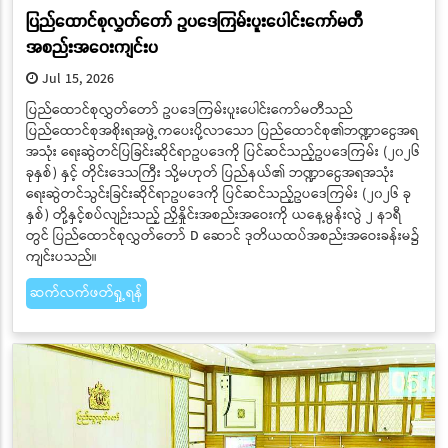
ပြည်ထောင်စုလွှတ်တော် ဥပဒေကြမ်းပူးပေါင်းကော်မတီ
အစည်းအဝေးကျင်းပ
Jul 15, 2026
ပြည်ထောင်စုလွှတ်တော် ဥပဒေကြမ်းပူးပေါင်းကော်မတီသည်
ပြည်ထောင်စုအစိုးရအဖွဲ့ကပေးပို့လာသော ပြည်ထောင်စု၏ဘဏ္ဍာငွေအရ
အသုံး ရေးဆွဲတင်ပြခြင်းဆိုင်ရာဥပဒေကို ပြင်ဆင်သည့်ဥပဒေကြမ်း (၂၀၂၆
ခုနှစ်) နှင့် တိုင်းဒေသကြီး သို့မဟုတ် ပြည်နယ်၏ ဘဏ္ဍာငွေအရအသုံး
ရေးဆွဲတင်သွင်းခြင်းဆိုင်ရာဥပဒေကို ပြင်ဆင်သည့်ဥပဒေကြမ်း (၂၀၂၆ ခု
နှစ်) တို့နှင့်စပ်လျဉ်းသည့် ညှိနှိုင်းအစည်းအဝေးကို ယနေ့မွန်းလွဲ ၂ နာရီ
တွင် ပြည်ထောင်စုလွှတ်တော် D ဆောင် ဒုတိယထပ်အစည်းအဝေးခန်းမ၌
ကျင်းပသည်။
ဆက်လက်ဖတ်ရှု့ရန်