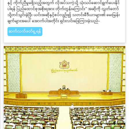
နှင့် ကိုက်ညီမှုမရှိသည့်အတွက် လိုအပ်သကဲ့သို့ သုံးသပ်ဆောင်ရွက်ပေးနိုင်
ပါရန် ပြည်ထောင်စုအစိုးရအား တိုက်တွန်းကြောင်း” အဆိုကို လွှတ်တော်
သို့တင်သွင်းခဲ့ပြီး ယင်းအဆိုနှင့်စပ်လျဉ်း၍ သတင်းမီဒီယာများ၏ မေးမြန်း
ချက်များအပေါ် အောက်ပါအတိုင်း ရှင်းလင်းဖြေကြားခဲ့သည်-
ဆက်လက်ဖတ်ရှု့ရန်