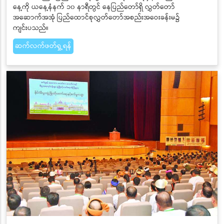
နေ့ကို ယနေ့နံနက် ၁၀ နာရီတွင် နေပြည်တော်ရှိ လွှတ်တော်
အဆောက်အအုံ ပြည်ထောင်စုလွှတ်တော်အစည်းအဝေးခန်းမ၌
ကျင်းပသည်။
ဆက်လက်ဖတ်ရှု့ရန်