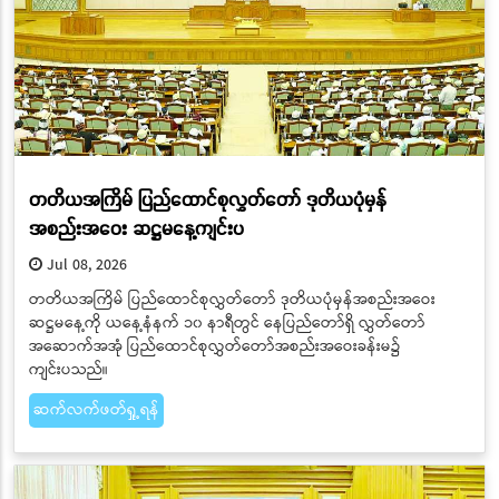
တတိယအကြိမ် ပြည်ထောင်စုလွှတ်တော် ဒုတိယပုံမှန်
အစည်းအဝေး ဆဋ္ဌမနေ့ကျင်းပ
Jul 08, 2026
တတိယအကြိမ် ပြည်ထောင်စုလွှတ်တော် ဒုတိယပုံမှန်အစည်းအဝေး
ဆဋ္ဌမနေ့ကို ယနေ့နံနက် ၁၀ နာရီတွင် နေပြည်တော်ရှိ လွှတ်တော်
အဆောက်အအုံ ပြည်ထောင်စုလွှတ်တော်အစည်းအဝေးခန်းမ၌
ကျင်းပသည်။
ဆက်လက်ဖတ်ရှု့ရန်