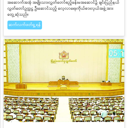
အဆောက်အအုံ အမျိုးသားလွှတ်တော်ဧည့်ခန်းမအဆောင်၌ ချင်းပြည်နယ်
လွှတ်တော်ဥက္ကဋ္ဌ ဦးဆောင်သည့် လေ့လာရေးကိုယ်စားလှယ်အဖွဲ့အား
တွေ့ဆုံသည်။
ဆက်လက်ဖတ်ရှု့ရန်