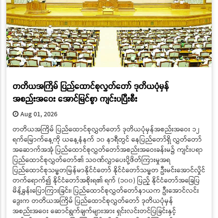
တတိယအကြိမ် ပြည်ထောင်စုလွှတ်တော် ဒုတိယပုံမှန်
အစည်းအဝေး အောင်မြင်စွာ ကျင်းပပြီးစီး
Aug 01, 2026
တတိယအကြိမ် ပြည်ထောင်စုလွှတ်တော် ဒုတိယပုံမှန်အစည်းအဝေး ၁၂
ရက်မြောက်နေ့ကို ယနေ့နံနက် ၁၀ နာရီတွင် နေပြည်တော်ရှိ လွှတ်တော်
အဆောက်အအုံ ပြည်ထောင်စုလွှတ်တော်အစည်းအဝေးခန်းမ၌ ကျင်းပရာ
ပြည်ထောင်စုလွှတ်တော်၏ သဝဏ်လွှာပေးပို့ဖိတ်ကြားမှုအရ
ပြည်ထောင်စုသမ္မတမြန်မာနိုင်ငံတော် နိုင်ငံတော်သမ္မတ ဦးမင်းအောင်လှိုင်
တက်ရောက်၍ နိုင်ငံတော်အစိုးရ၏ ရက် (၁၀၀) ပြည့် နိုင်ငံတော်အခြေပြ
မိန့်ခွန်းပြောကြားခြင်း၊ ပြည်ထောင်စုလွှတ်တော်နာယက ဦးအောင်လင်း
ဒွေးက တတိယအကြိမ် ပြည်ထောင်စုလွှတ်တော် ဒုတိယပုံမှန်
အစည်းအဝေး ဆောင်ရွက်ချက်များအား ရှင်းလင်းတင်ပြခြင်းနှင့်