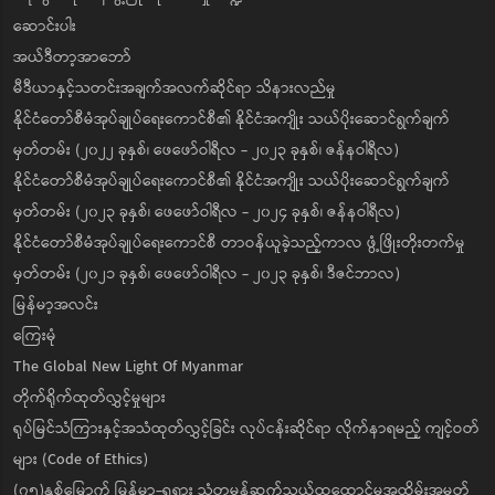
ဆောင်းပါး
အယ်ဒီတာ့အာဘော်
မီဒီယာနှင့်သတင်းအချက်အလက်ဆိုင်ရာ သိနားလည်မှု
နိုင်ငံတော်စီမံအုပ်ချုပ်ရေးကောင်စီ၏ နိုင်ငံအကျိုး သယ်ပိုးဆောင်ရွက်ချက်
မှတ်တမ်း (၂၀၂၂ ခုနှစ်၊ ဖေဖော်ဝါရီလ - ၂၀၂၃ ခုနှစ်၊ ဇန်နဝါရီလ)
နိုင်ငံတော်စီမံအုပ်ချုပ်ရေးကောင်စီ၏ နိုင်ငံအကျိုး သယ်ပိုးဆောင်ရွက်ချက်
မှတ်တမ်း (၂၀၂၃ ခုနှစ်၊ ဖေဖော်ဝါရီလ - ၂၀၂၄ ခုနှစ်၊ ဇန်နဝါရီလ)
နိုင်ငံတော်စီမံအုပ်ချုပ်ရေးကောင်စီ တာဝန်ယူခဲ့သည့်ကာလ ဖွံ့ဖြိုးတိုးတက်မှု
မှတ်တမ်း (၂၀၂၁ ခုနှစ်၊ ဖေဖော်ဝါရီလ - ၂၀၂၃ ခုနှစ်၊ ဒီဇင်ဘာလ)
မြန်မာ့အလင်း
ကြေးမုံ
The Global New Light Of Myanmar
တိုက်ရိုက်ထုတ်လွှင့်မှုများ
ရုပ်မြင်သံကြားနှင့်အသံထုတ်လွှင့်ခြင်း လုပ်ငန်းဆိုင်ရာ လိုက်နာရမည့် ကျင့်ဝတ်
များ (Code of Ethics)
(၇၅)နှစ်မြောက် မြန်မာ-ရုရှား သံတမန်ဆက်သွယ်ထူထောင်မှုအထိမ်းအမှတ်