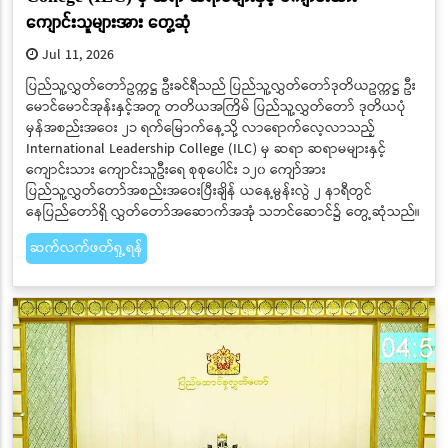
ကျောင်းသူများအား တွေ့ဆုံ
Jul 11, 2026
ပြည်သူ့လွှတ်တော်ဥက္ကဋ္ဌ ဦးခင်ရီသည် ပြည်သူ့လွှတ်တော်ဒုတိယဥက္ကဋ္ဌ ဦး
မောင်မောင်အုန်းနှင့်အတူ တတိယအကြိမ် ပြည်သူ့လွှတ်တော် ဒုတိယပုံ
မှန်အစည်းအဝေး ၂၁ ရက်မြောက်နေ့သို့ လာရောက်လေ့လာသည့်
International Leadership College (ILC) မှ ဆရာ ဆရာမများနှင့်
ကျောင်းသား ကျောင်းသူဦးရေ စုစုပေါင်း ၁၂၀ ကျော်အား
ပြည်သူ့လွှတ်တော်အစည်းအဝေးပြီးချိန် ယနေ့မွန်းလွဲ ၂ နာရီတွင်
နေပြည်တော်ရှိ လွှတ်တော်အဆောက်အအုံ သဘင်ဆောင်၌ တွေ့ဆုံသည်။
ဆက်လက်ဖတ်ရှု့ရန်