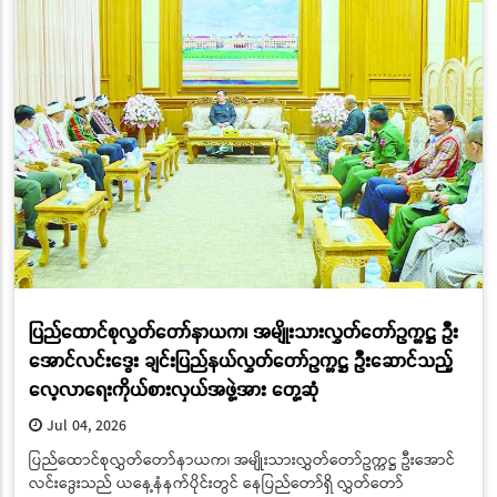
ပြည်ထောင်စုလွှတ်တော်နာယက၊ အမျိုးသားလွှတ်တော်ဥက္ကဋ္ဌ ဦး
အောင်လင်းဒွေး ချင်းပြည်နယ်လွှတ်တော်ဥက္ကဋ္ဌ ဦးဆောင်သည့်
လေ့လာရေးကိုယ်စားလှယ်အဖွဲ့အား တွေ့ဆုံ
Jul 04, 2026
ပြည်ထောင်စုလွှတ်တော်နာယက၊ အမျိုးသားလွှတ်တော်ဥက္ကဋ္ဌ ဦးအောင်
လင်းဒွေးသည် ယနေ့နံနက်ပိုင်းတွင် နေပြည်တော်ရှိ လွှတ်တော်