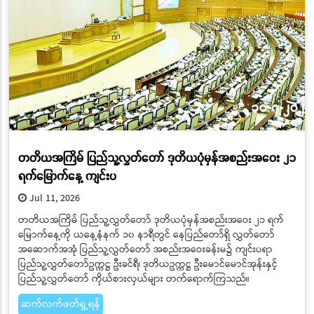
တတိယအကြိမ် ပြည်သူ့လွှတ်တော် ဒုတိယပုံမှန်အစည်းအဝေး ၂၁
ရက်မြောက်နေ့ ကျင်းပ
Jul 11, 2026
တတိယအကြိမ် ပြည်သူ့လွှတ်တော် ဒုတိယပုံမှန်အစည်းအဝေး ၂၁ ရက်
မြောက်နေ့ကို ယနေ့နံနက် ၁၀ နာရီတွင် နေပြည်တော်ရှိ လွှတ်တော်
အဆောက်အအုံ ပြည်သူ့လွှတ်တော် အစည်းအဝေးခန်းမ၌ ကျင်းပရာ
ပြည်သူ့လွှတ်တော်ဥက္ကဋ္ဌ ဦးခင်ရီ၊ ဒုတိယဥက္ကဋ္ဌ ဦးမောင်မောင်အုန်းနှင့်
ပြည်သူ့လွှတ်တော် ကိုယ်စားလှယ်များ တက်ရောက်ကြသည်။
ဆက်လက်ဖတ်ရှု့ရန်