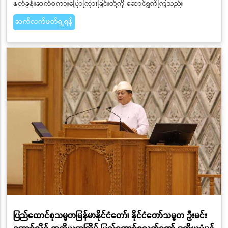
နှုတ်ခွန်းဆက်စကားပြောကြားခြင်းတို့ကို ဆောင်ရွက်ကြသည်။
ဆက်လက်ဖတ်ရှု့ရန်
ပြည်ထောင်စုသမ္မတမြန်မာနိုင်ငံတော်၊ နိုင်ငံတော်သမ္မတ ဦးမင်း