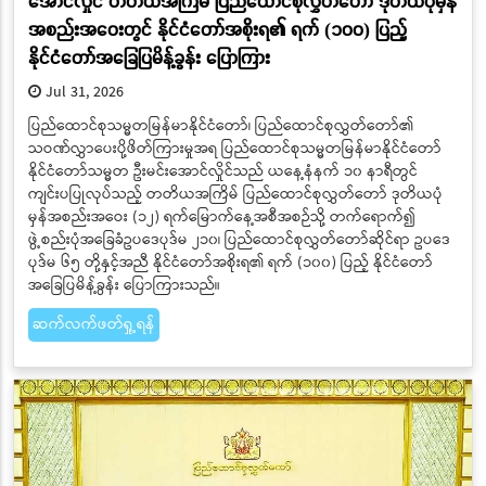
အောင်လှိုင် တတိယအကြိမ် ပြည်ထောင်စုလွှတ်တော် ဒုတိယပုံမှန်
အစည်းအဝေးတွင် နိုင်ငံတော်အစိုးရ၏ ရက် (၁၀၀) ပြည့်
နိုင်ငံတော်အခြေပြမိန့်ခွန်း ပြောကြား
Jul 31, 2026
ပြည်ထောင်စုသမ္မတမြန်မာနိုင်ငံတော်၊ ပြည်ထောင်စုလွှတ်တော်၏
သဝဏ်လွှာပေးပို့ဖိတ်ကြားမှုအရ ပြည်ထောင်စုသမ္မတမြန်မာနိုင်ငံတော်
နိုင်ငံတော်သမ္မတ ဦးမင်းအောင်လှိုင်သည် ယနေ့နံနက် ၁၀ နာရီတွင်
ကျင်းပပြုလုပ်သည့် တတိယအကြိမ် ပြည်ထောင်စုလွှတ်တော် ဒုတိယပုံ
မှန်အစည်းအဝေး (၁၂) ရက်မြောက်နေ့အစီအစဉ်သို့ တက်ရောက်၍
ဖွဲ့စည်းပုံအခြေခံဥပဒေပုဒ်မ ၂၁၀၊ ပြည်ထောင်စုလွှတ်တော်ဆိုင်ရာ ဥပဒေ
ပုဒ်မ ၆၅ တို့နှင့်အညီ နိုင်ငံတော်အစိုးရ၏ ရက် (၁၀၀) ပြည့် နိုင်ငံတော်
အခြေပြမိန့်ခွန်း ပြောကြားသည်။
ဆက်လက်ဖတ်ရှု့ရန်