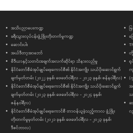
အသိပညာပေးကဏ္ဍ
မြ
ခရီးသွားလုပ်ငန်းဖွံ့ဖြိုးတိုးတက်မှုကဏ္ဍ
ကြ
ဆောင်းပါး
T
အယ်ဒီတာ့အာဘော်
တိ
မီဒီယာနှင့်သတင်းအချက်အလက်ဆိုင်ရာ သိနားလည်မှု
ရု
နိုင်ငံတော်စီမံအုပ်ချုပ်ရေးကောင်စီ၏ နိုင်ငံအကျိုး သယ်ပိုးဆောင်ရွက်
ကျ
ချက်မှတ်တမ်း (၂၀၂၂ ခုနှစ်၊ ဖေဖော်ဝါရီလ - ၂၀၂၃ ခုနှစ်၊ ဇန်နဝါရီလ)
(၇
နိုင်ငံတော်စီမံအုပ်ချုပ်ရေးကောင်စီ၏ နိုင်ငံအကျိုး သယ်ပိုးဆောင်ရွက်
အထ
ချက်မှတ်တမ်း (၂၀၂၃ ခုနှစ်၊ ဖေဖော်ဝါရီလ - ၂၀၂၄ ခုနှစ်၊
သမ
ဇန်နဝါရီလ)
ဆက
နိုင်ငံတော်စီမံအုပ်ချုပ်ရေးကောင်စီ တာဝန်ယူခဲ့သည့်ကာလ ဖွံ့ဖြိုး
လု
တိုးတက်မှုမှတ်တမ်း (၂၀၂၁ ခုနှစ်၊ ဖေဖော်ဝါရီလ - ၂၀၂၃ ခုနှစ်၊
ဒီဇင်ဘာလ)