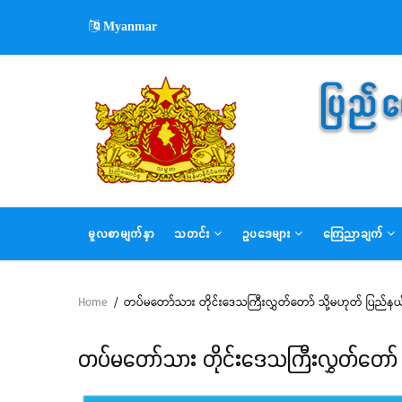
Skip
Myanmar
to
main
content
MAIN
မူလစာမျက်နှာ
သတင်း
ဥပဒေများ
ကြေညာချက်
NAVIGATION
Home
/
တပ်မတော်သား တိုင်းဒေသကြီးလွှတ်တော် သို့မဟုတ် ပြည်နယ
Breadcrumb
တပ်မတော်သား တိုင်းဒေသကြီးလွှတ်တော် သ