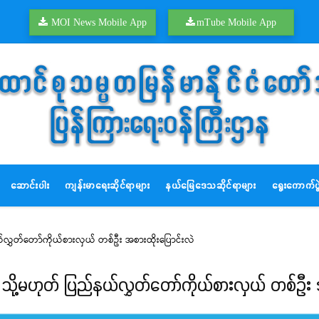
MOI News Mobile App
mTube Mobile App
ဆောင်းပါး
ကျန်းမာရေးဆိုင်ရာများ
နယ်မြေဒေသဆိုင်ရာများ
ရွေးကောက်ပွဲ
်လွှတ်တော်ကိုယ်စားလှယ် တစ်ဦး အစားထိုးပြောင်းလဲ
ို့မဟုတ် ပြည်နယ်လွှတ်တော်ကိုယ်စားလှယ် တစ်ဦး 