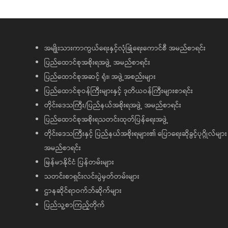
အမျိုးသားကာကွယ်ရေးနှင့်လုံခြုံရေးကောင်စီ အမည်စာရင်း
ပြည်ထောင်စုအစိုးရအဖွဲ့ အမည်စာရင်း
ပြည်ထောင်စုအဆင့် ရုံး၊ အဖွဲ့အစည်းများ
ပြည်ထောင်စုဝန်ကြီးများနှင့် ဒုတိယဝန်ကြီးများစာရင်း
တိုင်းဒေသကြီး/ပြည်နယ်အစိုးရအဖွဲ့ အမည်စာရင်း
ပြည်ထောင်စုအစိုးရသတင်းထုတ်ပြန်ရေးအဖွဲ့
တိုင်းဒေသကြီးနှင့် ပြည်နယ်အစိုးရများ၏ ပြောရေးဆိုခွင့်ပုဂ္ဂိုလ်များ
အမည်စာရင်း
မြန်မာနိုင်ငံ ပြန်တမ်းများ
သတင်းစာရှင်းလင်းပွဲမှတ်တမ်းများ
ဌာနဆိုင်ရာဝက်ဘ်ဆိုက်များ
ပြည်သူ့စာကြည့်တိုက်