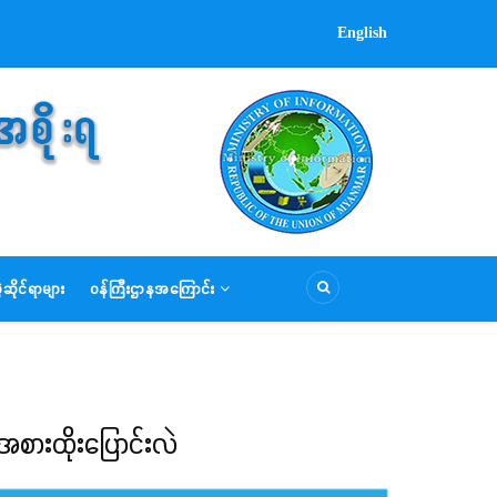
English
ဆိုင်ရာများ
ဝန်ကြီးဌာနအကြောင်း
အစားထိုးပြောင်းလဲ