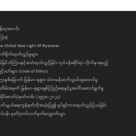
န်မာ့အလင်း
ေးမုံ
he Global New Light Of Myanmar
ုက်ရိုက်ထုတ်လွှင့်မှုများ
ပ်မြင်သံကြားနှင့်အသံထုတ်လွှင့်ခြင်း လုပ်ငန်းဆိုင်ရာ လိုက်နာရမည့်
င့်ဝတ်များ (Code of Ethics)
၅)နှစ်မြောက် မြန်မာ-ရုရှား သံတမန်ဆက်သွယ်ထူထောင်မှု
ိမ်းအမှတ် မြန်မာ-ရုရှားချစ်ကြည်ရေးနှင့်ပူးပေါင်းဆောင်ရွက်မှု
ိုင်းဓာတ်ပုံမှတ်တမ်း (၁၉၄၈-၂၀၂၃)
်သွယ်ရေးကွန်ရက်ကိုအသုံးပြု၍ ရုပ်ရှင်ကားထုတ်လွှင့်ပြသခြင်း
ပ်ငန်း မှတ်ပုံတင်လက်မှတ်လျှောက်လွှာ