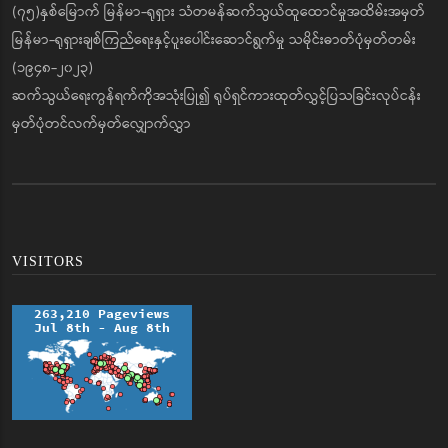
(၇၅)နှစ်မြောက် မြန်မာ-ရုရှား သံတမန်ဆက်သွယ်ထူထောင်မှုအထိမ်းအမှတ်
မြန်မာ-ရုရှားချစ်ကြည်ရေးနှင့်ပူးပေါင်းဆောင်ရွက်မှု သမိုင်းဓာတ်ပုံမှတ်တမ်း
(၁၉၄၈-၂၀၂၃)
ဆက်သွယ်ရေးကွန်ရက်ကိုအသုံးပြု၍ ရုပ်ရှင်ကားထုတ်လွှင့်ပြသခြင်းလုပ်ငန်း
မှတ်ပုံတင်လက်မှတ်လျှောက်လွှာ
VISITORS