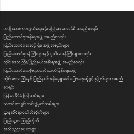
အမျိုးသားကာကွယ်ရေးနှင့်လုံခြုံရေးကောင်စီ အမည်စာရင်း
ပြည်ထောင်စုအစိုးရအဖွဲ့ အမည်စာရင်း
ပြည်ထောင်စုအဆင့် ရုံး၊ အဖွဲ့အစည်းများ
ပြည်ထောင်စုဝန်ကြီးများနှင့် ဒုတိယဝန်ကြီးများစာရင်း
တိုင်းဒေသကြီး/ပြည်နယ်အစိုးရအဖွဲ့ အမည်စာရင်း
ပြည်ထောင်စုအစိုးရသတင်းထုတ်ပြန်ရေးအဖွဲ့
တိုင်းဒေသကြီးနှင့် ပြည်နယ်အစိုးရများ၏ ပြောရေးဆိုခွင့်ပုဂ္ဂိုလ်များ အမည်
စာရင်း
မြန်မာနိုင်ငံ ပြန်တမ်းများ
သတင်းစာရှင်းလင်းပွဲမှတ်တမ်းများ
ဌာနဆိုင်ရာဝက်ဘ်ဆိုက်များ
ပြည်သူ့စာကြည့်တိုက်
အသိပညာပေးကဏ္ဍ