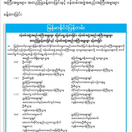
အကြီးအမှူးများ အတည်ပြုခန့်ထားခြင်းနှင့် ဝန်ထမ်းအဖွဲ့အစည်းအကြီးအမှူးများ
ခန့်ထားခြင်း