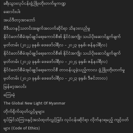
ခရီးသွားလုပ်ငန်းဖွံ့ဖြိုးတိုးတက်မှုကဏ္ဍ
ဆောင်းပါး
အယ်ဒီတာ့အာဘော်
မီဒီယာနှင့်သတင်းအချက်အလက်ဆိုင်ရာ သိနားလည်မှု
နိုင်ငံတော်စီမံအုပ်ချုပ်ရေးကောင်စီ၏ နိုင်ငံအကျိုး သယ်ပိုးဆောင်ရွက်ချက်
မှတ်တမ်း (၂၀၂၂ ခုနှစ်၊ ဖေဖော်ဝါရီလ - ၂၀၂၃ ခုနှစ်၊ ဇန်နဝါရီလ)
နိုင်ငံတော်စီမံအုပ်ချုပ်ရေးကောင်စီ၏ နိုင်ငံအကျိုး သယ်ပိုးဆောင်ရွက်ချက်
မှတ်တမ်း (၂၀၂၃ ခုနှစ်၊ ဖေဖော်ဝါရီလ - ၂၀၂၄ ခုနှစ်၊ ဇန်နဝါရီလ)
နိုင်ငံတော်စီမံအုပ်ချုပ်ရေးကောင်စီ တာဝန်ယူခဲ့သည့်ကာလ ဖွံ့ဖြိုးတိုးတက်မှု
မှတ်တမ်း (၂၀၂၁ ခုနှစ်၊ ဖေဖော်ဝါရီလ - ၂၀၂၃ ခုနှစ်၊ ဒီဇင်ဘာလ)
မြန်မာ့အလင်း
ကြေးမုံ
The Global New Light Of Myanmar
တိုက်ရိုက်ထုတ်လွှင့်မှုများ
ရုပ်မြင်သံကြားနှင့်အသံထုတ်လွှင့်ခြင်း လုပ်ငန်းဆိုင်ရာ လိုက်နာရမည့် ကျင့်ဝတ်
များ (Code of Ethics)