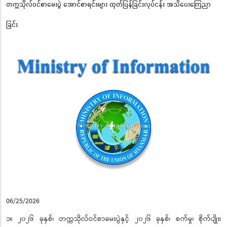
တက္ကသိုလ်ဝင်စာမေးပွဲ အောင်စာရင်းများ ထုတ်ပြန်ခြင်းလုပ်ငန်း အသိပေးကြေညာ
ခြင်း
06/25/2026
၁။ ၂၀၂၆ ခုနှစ်၊ တက္ကသိုလ်ဝင်စာမေးပွဲနှင့် ၂၀၂၆ ခုနှစ်၊ စက်မှု၊ စိုက်ပျိုး၊