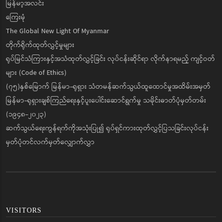
မြန်မာ့အလင်း
ကြေးမုံ
The Global New Light Of Myanmar
တိုက်ရိုက်ထုတ်လွှင့်မှုများ
ရုပ်မြင်သံကြားနှင့်အသံထုတ်လွှင့်ခြင်း လုပ်ငန်းဆိုင်ရာ လိုက်နာရမည့် ကျင့်ဝတ်
များ (Code of Ethics)
(၇၅)နှစ်မြောက် မြန်မာ-ရုရှား သံတမန်ဆက်သွယ်ထူထောင်မှုအထိမ်းအမှတ်
မြန်မာ-ရုရှားချစ်ကြည်ရေးနှင့်ပူးပေါင်းဆောင်ရွက်မှု သမိုင်းဓာတ်ပုံမှတ်တမ်း
(၁၉၄၈-၂၀၂၃)
ဆက်သွယ်ရေးကွန်ရက်ကိုအသုံးပြု၍ ရုပ်ရှင်ကားထုတ်လွှင့်ပြသခြင်းလုပ်ငန်း
မှတ်ပုံတင်လက်မှတ်လျှောက်လွှာ
VISITORS