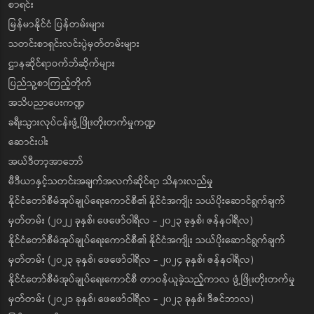
စာရင်း
မြန်မာနိုင်ငံ ပြန်တမ်းများ
သတင်းစာရှင်းလင်းပွဲမှတ်တမ်းများ
ဌာနဆိုင်ရာဝက်ဘ်ဆိုက်များ
ပြည်သူ့စာကြည့်တိုက်
အသိပညာပေးကဏ္ဍ
ခရီးသွားလုပ်ငန်းဖွံ့ဖြိုးတိုးတက်မှုကဏ္ဍ
ဆောင်းပါး
အယ်ဒီတာ့အာဘော်
မီဒီယာနှင့်သတင်းအချက်အလက်ဆိုင်ရာ သိနားလည်မှု
နိုင်ငံတော်စီမံအုပ်ချုပ်ရေးကောင်စီ၏ နိုင်ငံအကျိုး သယ်ပိုးဆောင်ရွက်ချက်
မှတ်တမ်း (၂၀၂၂ ခုနှစ်၊ ဖေဖော်ဝါရီလ - ၂၀၂၃ ခုနှစ်၊ ဇန်နဝါရီလ)
နိုင်ငံတော်စီမံအုပ်ချုပ်ရေးကောင်စီ၏ နိုင်ငံအကျိုး သယ်ပိုးဆောင်ရွက်ချက်
မှတ်တမ်း (၂၀၂၃ ခုနှစ်၊ ဖေဖော်ဝါရီလ - ၂၀၂၄ ခုနှစ်၊ ဇန်နဝါရီလ)
နိုင်ငံတော်စီမံအုပ်ချုပ်ရေးကောင်စီ တာဝန်ယူခဲ့သည့်ကာလ ဖွံ့ဖြိုးတိုးတက်မှု
မှတ်တမ်း (၂၀၂၁ ခုနှစ်၊ ဖေဖော်ဝါရီလ - ၂၀၂၃ ခုနှစ်၊ ဒီဇင်ဘာလ)