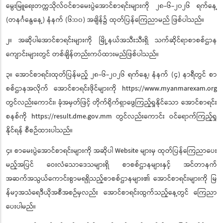
မွေးမြူရေးတက္ကသိုလ်ဝင်စာမေးပွဲအောင်စာရင်းများကို ၂၈-၆-၂၀၂၆ ရက်နေ့
(တနင်္ဂနွေနေ့) နံနက် (၆:၀၀) အချိန်၌ ထုတ်ပြန်ကြေညာမည် ဖြစ်ပါသည်။
၂။ အဆိုပါအောင်စာရင်းများကို မြို့နယ်အသီးသီးရှိ သက်ဆိုင်ရာစာစစ်ဌာန
ကျောင်းများတွင် တစ်ချိန်တည်းကပ်ထားမည်ဖြစ်ပါသည်။
၃။ အောင်စာရင်းထုတ်ပြန်မည့် ၂၈-၆-၂၀၂၆ ရက်နေ့၊ နံနက် (၄) နာရီတွင် စာ
စစ်ဌာနအလိုက် အောင်စာရင်းဖိုင်များကို https://www.myanmarexam.org
တွင်လည်းကောင်း၊ ခုံအမှတ်ဖြင့် တိုက်ရိုက်ရှာဖွေကြည့်ရှုနိုင်သော အောင်စာရင်း
စနစ်ကို https://result.dme.gov.mm တွင်လည်းကောင်း ဝင်ရောက်ကြည့်ရှု
နိုင်ရန် စီစဉ်ထားပါသည်။
၄။ စာမေးပွဲအောင်စာရင်းများကို အဆိုပါ Website များမှ ထုတ်ပြန်ကြေညာပေး
မည့်အပြင် ဝေးလံသောဒေသများရှိ စာစစ်ဌာနများနှင့် အင်တာနက်
အဆက်အသွယ်ကောင်းစွာမရရှိသည့်စာစစ်ဌာနများ၏ အောင်စာရင်းများကို မြ
န်မာ့အသံရေဒီယိုအစီအစဉ်မှလည်း အောင်စာရင်းထွက်သည့်နေ့တွင် ကြေညာ
ပေးပါမည်။