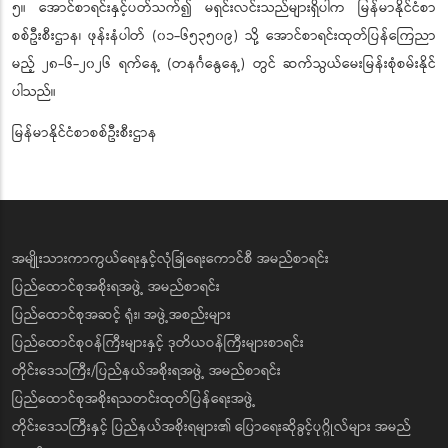
၅။ အောင်စာရင်းနှင့်ပတ်သက်၍ မရှင်းလင်းသည်များရှိပါက မြန်မာနိုင်ငံစာ
စစ်ဦးစီးဌာန၊ ဖုန်းနံပါတ် (၀၁-၆၅၃၅၀၉) သို့ အောင်စာရင်းထုတ်ပြန်ကြေညာ
မည့် ၂၈-၆-၂၀၂၆ ရက်နေ့ (တနင်္ဂနွေနေ့) တွင် ဆက်သွယ်မေးမြန်းစုံစမ်းနိုင်
ပါသည်။
မြန်မာနိုင်ငံစာစစ်ဦးစီးဌာန
အမျိုးသားကာကွယ်ရေးနှင့်လုံခြုံရေးကောင်စီ အမည်စာရင်း
ပြည်ထောင်စုအစိုးရအဖွဲ့ အမည်စာရင်း
ပြည်ထောင်စုအဆင့် ရုံး၊ အဖွဲ့အစည်းများ
ပြည်ထောင်စုဝန်ကြီးများနှင့် ဒုတိယဝန်ကြီးများစာရင်း
တိုင်းဒေသကြီး/ပြည်နယ်အစိုးရအဖွဲ့ အမည်စာရင်း
ပြည်ထောင်စုအစိုးရသတင်းထုတ်ပြန်ရေးအဖွဲ့
တိုင်းဒေသကြီးနှင့် ပြည်နယ်အစိုးရများ၏ ပြောရေးဆိုခွင့်ပုဂ္ဂိုလ်များ အမည်