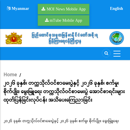
Skip
Myanmar
English
to
MOI News Mobile App
main
mTube Mobile App
content
Home
/
Breadcrumb
၂၀၂၆ ခုနှစ်၊ တက္ကသိုလ်ဝင်စာမေးပွဲနှင့် ၂၀၂၆ ခုနှစ်၊ စက်မှု၊
စိုက်ပျိုး၊ မွေးမြူရေး တက္ကသိုလ်ဝင်စာမေးပွဲ အောင်စာရင်းများ
ထုတ်ပြန်ခြင်းလုပ်ငန်း အသိပေးကြေညာခြင်း
၂၀၂၆ ခုနှစ်၊ တက္ကသိုလ်ဝင်စာမေးပွဲနှင့် ၂၀၂၆ ခုနှစ်၊ စက်မှု၊ စိုက်ပျိုး၊ မွေးမြူရေး