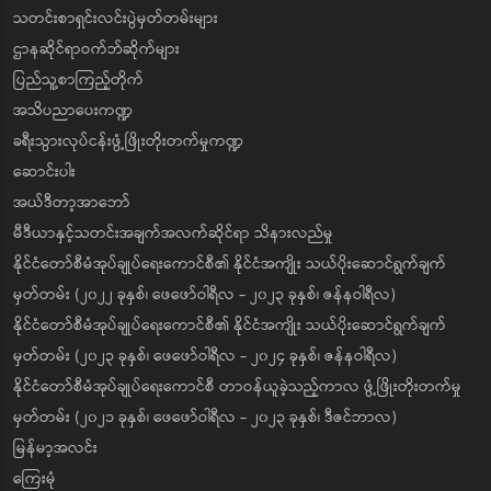
သတင်းစာရှင်းလင်းပွဲမှတ်တမ်းများ
ဌာနဆိုင်ရာဝက်ဘ်ဆိုက်များ
ပြည်သူ့စာကြည့်တိုက်
အသိပညာပေးကဏ္ဍ
ခရီးသွားလုပ်ငန်းဖွံ့ဖြိုးတိုးတက်မှုကဏ္ဍ
ဆောင်းပါး
အယ်ဒီတာ့အာဘော်
မီဒီယာနှင့်သတင်းအချက်အလက်ဆိုင်ရာ သိနားလည်မှု
နိုင်ငံတော်စီမံအုပ်ချုပ်ရေးကောင်စီ၏ နိုင်ငံအကျိုး သယ်ပိုးဆောင်ရွက်ချက်
မှတ်တမ်း (၂၀၂၂ ခုနှစ်၊ ဖေဖော်ဝါရီလ - ၂၀၂၃ ခုနှစ်၊ ဇန်နဝါရီလ)
နိုင်ငံတော်စီမံအုပ်ချုပ်ရေးကောင်စီ၏ နိုင်ငံအကျိုး သယ်ပိုးဆောင်ရွက်ချက်
မှတ်တမ်း (၂၀၂၃ ခုနှစ်၊ ဖေဖော်ဝါရီလ - ၂၀၂၄ ခုနှစ်၊ ဇန်နဝါရီလ)
နိုင်ငံတော်စီမံအုပ်ချုပ်ရေးကောင်စီ တာဝန်ယူခဲ့သည့်ကာလ ဖွံ့ဖြိုးတိုးတက်မှု
မှတ်တမ်း (၂၀၂၁ ခုနှစ်၊ ဖေဖော်ဝါရီလ - ၂၀၂၃ ခုနှစ်၊ ဒီဇင်ဘာလ)
မြန်မာ့အလင်း
ကြေးမုံ