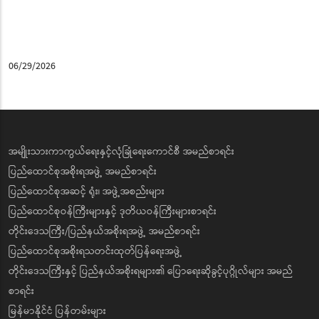
06/29/2026
အမျိုးသားကာကွယ်ရေးနှင့်လုံခြုံရေးကောင်စီ အမည်စာရင်း
ပြည်ထောင်စုအစိုးရအဖွဲ့ အမည်စာရင်း
ပြည်ထောင်စုအဆင့် ရုံး၊ အဖွဲ့အစည်းများ
ပြည်ထောင်စုဝန်ကြီးများနှင့် ဒုတိယဝန်ကြီးများစာရင်း
တိုင်းဒေသကြီး/ပြည်နယ်အစိုးရအဖွဲ့ အမည်စာရင်း
ပြည်ထောင်စုအစိုးရသတင်းထုတ်ပြန်ရေးအဖွဲ့
တိုင်းဒေသကြီးနှင့် ပြည်နယ်အစိုးရများ၏ ပြောရေးဆိုခွင့်ပုဂ္ဂိုလ်များ အမည်
စာရင်း
မြန်မာနိုင်ငံ ပြန်တမ်းများ