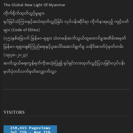
The Global New Light Of Myanmar
တိုက်ရိုက်ထုတ်လွှင့်မှုများ
ရုပ်မြင်သံကြားနှင့်အသံထုတ်လွှင့်ခြင်း လုပ်ငန်းဆိုင်ရာ လိုက်နာရမည့် ကျင့်ဝတ်
များ (Code of Ethics)
(၇၅)နှစ်မြောက် မြန်မာ-ရုရှား သံတမန်ဆက်သွယ်ထူထောင်မှုအထိမ်းအမှတ်
မြန်မာ-ရုရှားချစ်ကြည်ရေးနှင့်ပူးပေါင်းဆောင်ရွက်မှု သမိုင်းဓာတ်ပုံမှတ်တမ်း
(၁၉၄၈-၂၀၂၃)
ဆက်သွယ်ရေးကွန်ရက်ကိုအသုံးပြု၍ ရုပ်ရှင်ကားထုတ်လွှင့်ပြသခြင်းလုပ်ငန်း
မှတ်ပုံတင်လက်မှတ်လျှောက်လွှာ
VISITORS