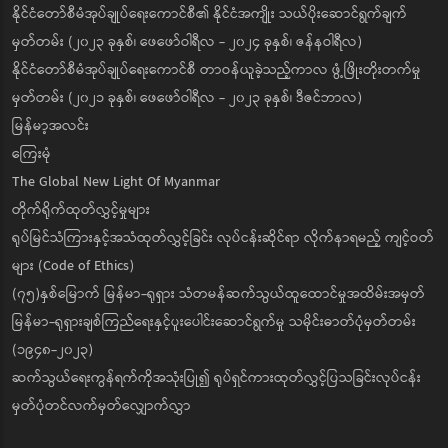
နိုင်ငံတော်စီမံအုပ်ချုပ်ရေးကောင်စီ၏ နိုင်ငံအကျိုး သယ်ပိုးဆောင်ရွက်ချက်
မှတ်တမ်း (၂၀၂၃ ခုနှစ်၊ ဖေဖော်ဝါရီလ - ၂၀၂၄ ခုနှစ်၊ ဇန်နဝါရီလ)
နိုင်ငံတော်စီမံအုပ်ချုပ်ရေးကောင်စီ တာဝန်ယူခဲ့သည့်ကာလ ဖွံ့ဖြိုးတိုးတက်မှု
မှတ်တမ်း (၂၀၂၁ ခုနှစ်၊ ဖေဖော်ဝါရီလ - ၂၀၂၃ ခုနှစ်၊ ဒီဇင်ဘာလ)
မြန်မာ့အလင်း
ကြေးမုံ
The Global New Light Of Myanmar
တိုက်ရိုက်ထုတ်လွှင့်မှုများ
ရုပ်မြင်သံကြားနှင့်အသံထုတ်လွှင့်ခြင်း လုပ်ငန်းဆိုင်ရာ လိုက်နာရမည့် ကျင့်ဝတ်
များ (Code of Ethics)
(၇၅)နှစ်မြောက် မြန်မာ-ရုရှား သံတမန်ဆက်သွယ်ထူထောင်မှုအထိမ်းအမှတ်
မြန်မာ-ရုရှားချစ်ကြည်ရေးနှင့်ပူးပေါင်းဆောင်ရွက်မှု သမိုင်းဓာတ်ပုံမှတ်တမ်း
(၁၉၄၈-၂၀၂၃)
ဆက်သွယ်ရေးကွန်ရက်ကိုအသုံးပြု၍ ရုပ်ရှင်ကားထုတ်လွှင့်ပြသခြင်းလုပ်ငန်း
မှတ်ပုံတင်လက်မှတ်လျှောက်လွှာ