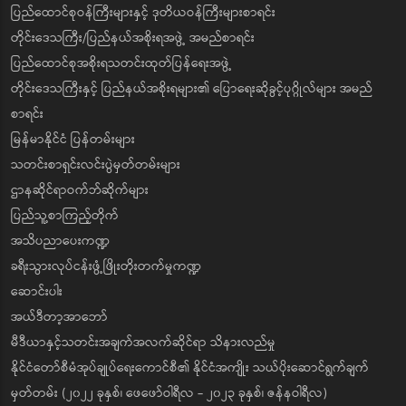
ပြည်ထောင်စုဝန်ကြီးများနှင့် ဒုတိယဝန်ကြီးများစာရင်း
တိုင်းဒေသကြီး/ပြည်နယ်အစိုးရအဖွဲ့ အမည်စာရင်း
ပြည်ထောင်စုအစိုးရသတင်းထုတ်ပြန်ရေးအဖွဲ့
တိုင်းဒေသကြီးနှင့် ပြည်နယ်အစိုးရများ၏ ပြောရေးဆိုခွင့်ပုဂ္ဂိုလ်များ အမည်
စာရင်း
မြန်မာနိုင်ငံ ပြန်တမ်းများ
သတင်းစာရှင်းလင်းပွဲမှတ်တမ်းများ
ဌာနဆိုင်ရာဝက်ဘ်ဆိုက်များ
ပြည်သူ့စာကြည့်တိုက်
အသိပညာပေးကဏ္ဍ
ခရီးသွားလုပ်ငန်းဖွံ့ဖြိုးတိုးတက်မှုကဏ္ဍ
ဆောင်းပါး
အယ်ဒီတာ့အာဘော်
မီဒီယာနှင့်သတင်းအချက်အလက်ဆိုင်ရာ သိနားလည်မှု
နိုင်ငံတော်စီမံအုပ်ချုပ်ရေးကောင်စီ၏ နိုင်ငံအကျိုး သယ်ပိုးဆောင်ရွက်ချက်
မှတ်တမ်း (၂၀၂၂ ခုနှစ်၊ ဖေဖော်ဝါရီလ - ၂၀၂၃ ခုနှစ်၊ ဇန်နဝါရီလ)