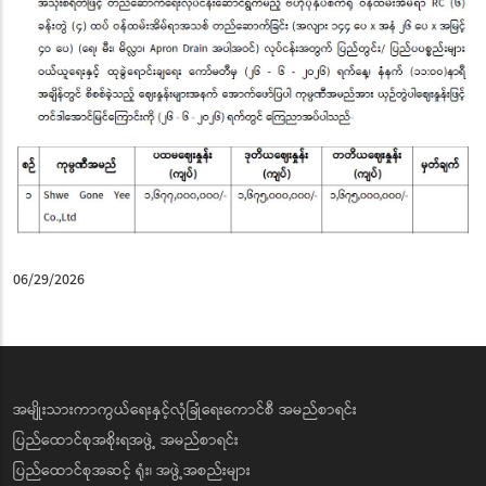
06/29/2026
အမျိုးသားကာကွယ်ရေးနှင့်လုံခြုံရေးကောင်စီ အမည်စာရင်း
ပြည်ထောင်စုအစိုးရအဖွဲ့ အမည်စာရင်း
ပြည်ထောင်စုအဆင့် ရုံး၊ အဖွဲ့အစည်းများ