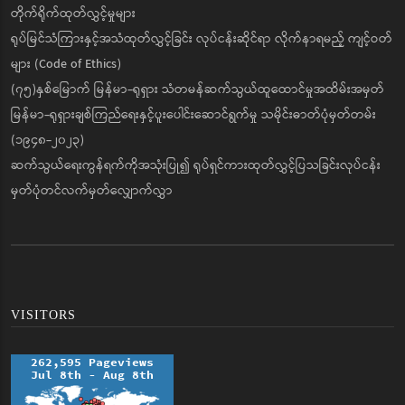
တိုက်ရိုက်ထုတ်လွှင့်မှုများ
ရုပ်မြင်သံကြားနှင့်အသံထုတ်လွှင့်ခြင်း လုပ်ငန်းဆိုင်ရာ လိုက်နာရမည့် ကျင့်ဝတ်
များ (Code of Ethics)
(၇၅)နှစ်မြောက် မြန်မာ-ရုရှား သံတမန်ဆက်သွယ်ထူထောင်မှုအထိမ်းအမှတ်
မြန်မာ-ရုရှားချစ်ကြည်ရေးနှင့်ပူးပေါင်းဆောင်ရွက်မှု သမိုင်းဓာတ်ပုံမှတ်တမ်း
(၁၉၄၈-၂၀၂၃)
ဆက်သွယ်ရေးကွန်ရက်ကိုအသုံးပြု၍ ရုပ်ရှင်ကားထုတ်လွှင့်ပြသခြင်းလုပ်ငန်း
မှတ်ပုံတင်လက်မှတ်လျှောက်လွှာ
VISITORS