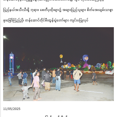
ပြည်နယ်အသီးသီးရှိ ဘုရား၊ စေတီပုထိုးများ၌ အများပြည်သူများ စိတ်အေးချမ်းသာစွာ
ဖူးမြော်ကြည်ညို၊ တန်ဆောင်တိုင်မီးထွန်းပွဲတော်များ ကျင်းပပြုလုပ်
11/05/2025