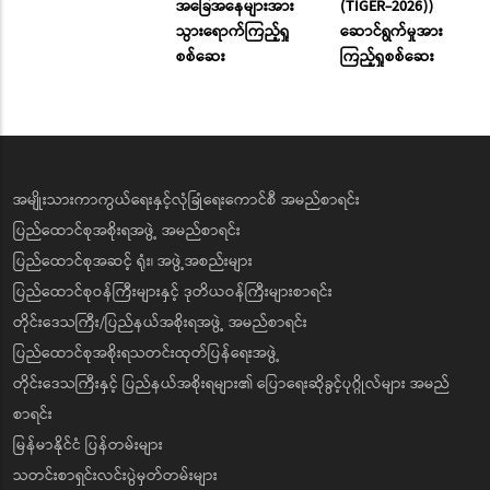
အခြေအနေများအား
(TIGER-2026))
သွားရောက်ကြည့်ရှု
ဆောင်ရွက်မှုအား
စစ်ဆေး
ကြည့်ရှုစစ်ဆေး
အမျိုးသားကာကွယ်ရေးနှင့်လုံခြုံရေးကောင်စီ အမည်စာရင်း
ပြည်ထောင်စုအစိုးရအဖွဲ့ အမည်စာရင်း
ပြည်ထောင်စုအဆင့် ရုံး၊ အဖွဲ့အစည်းများ
ပြည်ထောင်စုဝန်ကြီးများနှင့် ဒုတိယဝန်ကြီးများစာရင်း
တိုင်းဒေသကြီး/ပြည်နယ်အစိုးရအဖွဲ့ အမည်စာရင်း
ပြည်ထောင်စုအစိုးရသတင်းထုတ်ပြန်ရေးအဖွဲ့
တိုင်းဒေသကြီးနှင့် ပြည်နယ်အစိုးရများ၏ ပြောရေးဆိုခွင့်ပုဂ္ဂိုလ်များ အမည်
စာရင်း
မြန်မာနိုင်ငံ ပြန်တမ်းများ
သတင်းစာရှင်းလင်းပွဲမှတ်တမ်းများ