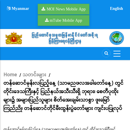
Skip
Myanmar
English
to
MOI News Mobile App
main
mTube Mobile App
content
Home
သတင်းများ
/
/
Breadcrumb
တန်ဆောင်မုန်းလပြည့်နေ့ (သာမညဖလအခါတော်နေ့) တွင်
တိုင်းဒေသကြီးနှင့် ပြည်နယ်အသီးသီးရှိ ဘုရား၊ စေတီပုထိုး
များ၌ အများပြည်သူများ စိတ်အေးချမ်းသာစွာ ဖူးမြော်
ကြည်ညို၊ တန်ဆောင်တိုင်မီးထွန်းပွဲတော်များ ကျင်းပပြုလုပ်
တန်ဆောင်မုန်းလပြည့်နေ့ (သာမညဖလအခါတော်နေ့) တွင် တိုင်းဒေသကြီးနှင့်