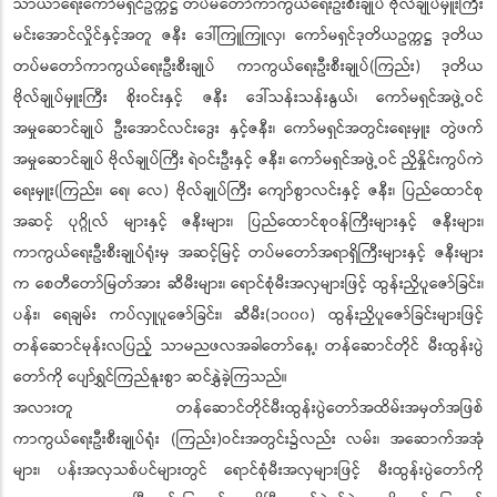
သာယာရေးကော်မရှင်ဥက္ကဋ္ဌ တပ်မတော်ကာကွယ်ရေးဦးစီးချုပ် ဗိုလ်ချုပ်မှူးကြီး
မင်းအောင်လှိုင်နှင့်အတူ ဇနီး ဒေါ်ကြူကြူလှ၊ ကော်မရှင်ဒုတိယဥက္ကဋ္ဌ ဒုတိယ
တပ်မတော်ကာကွယ်ရေးဦးစီးချုပ် ကာကွယ်ရေးဦးစီးချုပ်(ကြည်း) ဒုတိယ
ဗိုလ်ချုပ်မှူးကြီး စိုးဝင်းနှင့် ဇနီး ဒေါ်သန်းသန်းနွယ်၊ ကော်မရှင်အဖွဲ့ဝင်
အမှုဆောင်ချုပ် ဦးအောင်လင်းဒွေး နှင့်ဇနီး၊ ကော်မရှင်အတွင်းရေးမှူး တွဲဖက်
အမှုဆောင်ချုပ် ဗိုလ်ချုပ်ကြီး ရဲဝင်းဦးနှင့် ဇနီး၊ ကော်မရှင်အဖွဲ့ဝင် ညှိနှိုင်းကွပ်ကဲ
ရေးမှူး(ကြည်း၊ ရေ၊ လေ) ဗိုလ်ချုပ်ကြီး ကျော်စွာလင်းနှင့် ဇနီး၊ ပြည်ထောင်စု
အဆင့် ပုဂ္ဂိုလ် များနှင့် ဇနီးများ၊ ပြည်ထောင်စုဝန်ကြီးများနှင့် ဇနီးများ၊
ကာကွယ်ရေးဦးစီးချုပ်ရုံးမှ အဆင့်မြင့် တပ်မတော်အရာရှိကြီးများနှင့် ဇနီးများ
က စေတီတော်မြတ်အား ဆီမီးများ၊ ရောင်စုံမီးအလှများဖြင့် ထွန်းညှိပူဇော်ခြင်း၊
ပန်း၊ ရေချမ်း ကပ်လှူပူဇော်ခြင်း၊ ဆီမီး(၁၀၀၀) ထွန်းညှိပူဇော်ခြင်းများဖြင့်
တန်ဆောင်မုန်းလပြည့် သာမညဖလအခါတော်နေ့၊ တန်ဆောင်တိုင် မီးထွန်းပွဲ
တော်ကို ပျော်ရွှင်ကြည်နူးစွာ ဆင်နွှဲခဲ့ကြသည်။
အလားတူ တန်ဆောင်တိုင်မီးထွန်းပွဲတော်အထိမ်းအမှတ်အဖြစ်
ကာကွယ်ရေးဦးစီးချုပ်ရုံး (ကြည်း)ဝင်းအတွင်း၌လည်း လမ်း၊ အဆောက်အအုံ
များ၊ ပန်းအလှသစ်ပင်များတွင် ရောင်စုံမီးအလှများဖြင့် မီးထွန်းပွဲတော်ကို