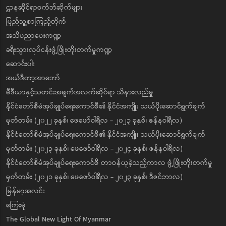
ဌာနဆိုင်ရာဝက်ဘ်ဆိုက်များ
ပြည်သူ့စာကြည့်တိုက်
အသိပညာပေးကဏ္ဍ
ခရီးသွားလုပ်ငန်းဖွံ့ဖြိုးတိုးတက်မှုကဏ္ဍ
ဆောင်းပါး
အယ်ဒီတာ့အာဘော်
မီဒီယာနှင့်သတင်းအချက်အလက်ဆိုင်ရာ သိနားလည်မှု
နိုင်ငံတော်စီမံအုပ်ချုပ်ရေးကောင်စီ၏ နိုင်ငံအကျိုး သယ်ပိုးဆောင်ရွက်ချက်
မှတ်တမ်း (၂၀၂၂ ခုနှစ်၊ ဖေဖော်ဝါရီလ - ၂၀၂၃ ခုနှစ်၊ ဇန်နဝါရီလ)
နိုင်ငံတော်စီမံအုပ်ချုပ်ရေးကောင်စီ၏ နိုင်ငံအကျိုး သယ်ပိုးဆောင်ရွက်ချက်
မှတ်တမ်း (၂၀၂၃ ခုနှစ်၊ ဖေဖော်ဝါရီလ - ၂၀၂၄ ခုနှစ်၊ ဇန်နဝါရီလ)
နိုင်ငံတော်စီမံအုပ်ချုပ်ရေးကောင်စီ တာဝန်ယူခဲ့သည့်ကာလ ဖွံ့ဖြိုးတိုးတက်မှု
မှတ်တမ်း (၂၀၂၁ ခုနှစ်၊ ဖေဖော်ဝါရီလ - ၂၀၂၃ ခုနှစ်၊ ဒီဇင်ဘာလ)
မြန်မာ့အလင်း
ကြေးမုံ
The Global New Light Of Myanmar