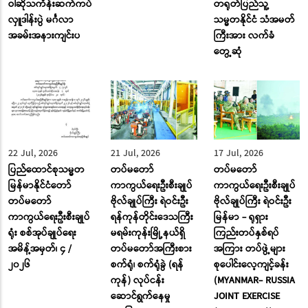
ဝါဆိုသင်္ကန်းဆက်ကပ်
တရုတ်ပြည်သူ့
လှူဒါန်းပွဲ မင်္ဂလာ
သမ္မတနိုင်ငံ သံအမတ်
အခမ်းအနားကျင်းပ
ကြီးအား လက်ခံ
တွေ့ဆုံ
22 Jul, 2026
21 Jul, 2026
17 Jul, 2026
ပြည်ထောင်စုသမ္မတ
တပ်မတော်
တပ်မတော်
မြန်မာနိုင်ငံတော်
ကာကွယ်ရေးဦးစီးချုပ်
ကာကွယ်ရေးဦးစီးချုပ်
တပ်မတော်
ဗိုလ်ချုပ်ကြီး ရဲဝင်းဦး
ဗိုလ်ချုပ်ကြီး ရဲဝင်းဦး
ကာကွယ်ရေးဦးစီးချုပ်
ရန်ကုန်တိုင်းဒေသကြီး
မြန်မာ - ရုရှား
ရုံး စစ်အုပ်ချုပ်ရေး
မရမ်းကုန်းမြို့နယ်ရှိ
ကြည်းတပ်နှစ်ရပ်
အမိန့်အမှတ်၊ ၄ /
တပ်မတော်အကြီးစား
အကြား တပ်ဖွဲ့များ
၂၀၂၆
စက်ရုံ၊ စက်ရုံခွဲ (ရန်
စုပေါင်းလေ့ကျင့်ခန်း
ကုန်) လုပ်ငန်း
(MYANMAR- RUSSIA
ဆောင်ရွက်နေမှု
JOINT EXERCISE