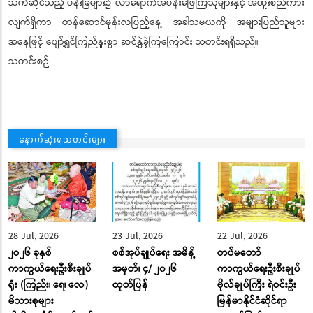
သက်ဆိုင်သည့် ပန်းခြံများ၌ လာရောက်အပန်းဖြေကြသူများနှင့် အထူးစည်ကား
လျက်ရှိကာ တန်ဆောင်မုန်းလပြည့်နေ့ အခါသမယကို အများပြည်သူများ
အနေဖြင့် ပျော်ရွှင်ကြည်နူးစွာ ဆင်နွှဲခဲ့ကြကြောင်း သတင်းရရှိသည်။
သတင်းစဉ်
နောက်ဆုံးရသတင်းများ
28 Jul, 2026
23 Jul, 2026
22 Jul, 2026
၂ဝ၂၆ ခုနှစ်
စစ်အုပ်ချုပ်ရေး အမိန့်
တပ်မတော်
ကာကွယ်ရေးဦးစီးချုပ်
အမှတ်၊ ၄/ ၂၀၂၆
ကာကွယ်ရေးဦးစီးချုပ်
ရုံး (ကြည်း၊ ရေ၊ လေ)
ထုတ်ပြန်
ဗိုလ်ချုပ်ကြီး ရဲဝင်းဦး
မိသားစုများ
မြန်မာနိုင်ငံဆိုင်ရာ