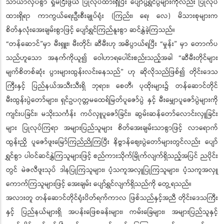
သာယာလှပစွာ ရှုမငြီးဖွယ် ပြုလုပ်ထားရှိပြီး ပျော်ပွဲရွှင်ပွဲများကိုလည်း ပြုလုပ်
ထားရှိရာ ကာကွယ်ရေးဦးစီးချုပ်ရုံး (ကြည်း၊ ရေ၊ လေ) မိသားစုများက
စိတ်နှလုံးအေးချမ်းစွာဖြင့် ပျော်ရွှင်ကြည်နူးစွာ ဆင်နွှဲခဲ့ကြသည်။
“တန်ဆောင်”မှာ မီးရှူး၊ မီးတိုင်၊ ဆီမီးဟု အဓိပ္ပာယ်ရပြီး “မှုန်း” မှာ တောက်ပ
သည်ဟူသော အနက်ကိုယူ၍ ဝေါဟာရပေါင်းစည်းသည့်အခါ “ဆီမီးတိုင်များ
မျက်စိတစ်ဆုံး ပွားများထွန်းလင်းနေသည်” ဟု ဆိုလိုသည်ဖြစ်၍ တိုင်းဒေသ
ကြီးနှင့် ပြည်နယ်အသီးသီးရှိ ဘုရား၊ စေတီ၊ ပုထိုးများ၌ တန်ဆောင်တိုင်
မီးထွန်းပွဲတော်များ၊ ရှင်ဥပဂုတ္တမထေရ်မြတ်ပူဇော်ပွဲ နှင့် မီးမျှောပူဇော်ပွဲများကို
ကျင်းပခြင်း၊ မသိုးသင်္ကန်း ကပ်လှူပူဇော်ခြင်း၊ ဆွမ်းဆန်တော်လောင်းလှူခြင်း
များ ပြုလုပ်ကြရာ အများပြည်သူများ စိတ်အေးချမ်းသာစွာဖြင့် လာရောက်
ထွန်းညှိ ပူဇော်ဖူးမြော်ကြည်ညိုကြပြီး နိဗ္ဗာန်ဈေးပွဲတော်များတွင်လည်း ပျော်
ရွှင်စွာ ပါဝင်ဆင်နွှဲကြသူများဖြင့် စည်ကားသိုက်မြိုက်လျက်ရှိသည့်အပြင် ညပိုင်း
တွင် မဲဇလီဖူးသုပ် ဒါနပြုကြသူများ၊ ပံ့သကူအလှူပြုကြသူများ၊ ပံ့သကူအလှူ
ကောက်ကြသူများဖြင့် အေးချမ်း ပျော်ရွှင်လျက်ရှိသည်ကို တွေ့ရသည်။
အလားတူ တန်ဆောင်တိုင်ရုံးပိတ်ရက်ကာလ ဖြစ်သည်နှင့်အညီ တိုင်းဒေသကြီး
နှင့် ပြည်နယ်များရှိ အပန်းဖြေစခန်းများ၊ ကမ်းခြေများ၊ အများပြည်သူနှင့်