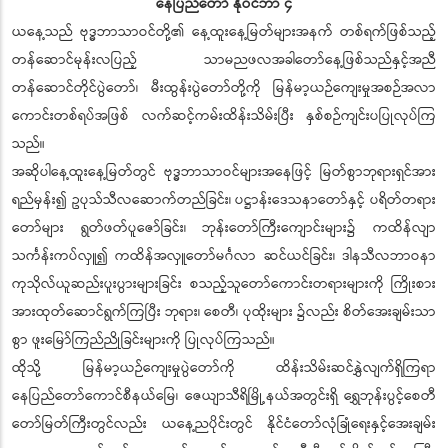
နေပြည်တော် နိုဝင်ဘာ ၄
ယနေ့သည် ဗုဒ္ဓဘာသာဝင်တို့၏ နေ့ထူးနေ့မြတ်များအနက် တစ်ရက်ဖြစ်သည့်
တန်ဆောင်မုန်းလပြည့် သာမညဖလအခါတော်နေ့ဖြစ်သည်နှင့်အညီ
တန်ဆောင်တိုင်ပွဲတော်၊ မီးထွန်းပွဲတော်တို့ကို မြန်မာ့ယဉ်ကျေးမှုအစဉ်အလာ
ကောင်းတစ်ရပ်အဖြစ် လက်ဆင့်ကမ်းထိန်းသိမ်းပြီး နှစ်စဉ်ကျင်းပပြုလုပ်ကြ
သည်။
အဆိုပါနေ့ထူးနေ့မြတ်တွင် ဗုဒ္ဓဘာသာဝင်များအနေဖြင့် မြတ်စွာဘုရားရှင်အား
ရည်မှန်း၍ ဥပုသ်သီလဆောက်တည်ခြင်း၊ ပဋ္ဌာန်းဒေသနာတော်နှင့် ပရိတ်တရား
တော်များ ရွတ်ဖတ်ပူဇော်ခြင်း၊ ဘုန်းတော်ကြီးကျောင်းများ၌ ကထိန်လျာ
သင်္ကန်းကပ်လှူ၍ ကထိန်အလှူတော်မင်္ဂလာ ဆင်ယင်ခြင်း၊ ဒါနသီလဘာဝနာ
ကုသိုလ်ယူဆည်းပူးပွားများခြင်း စသည့်သူတော်ကောင်းတရားများကို ကြိုးစား
အားထုတ်ဆောင်ရွက်ကြပြီး ဘုရား၊ စေတီ၊ ပုထိုးများ ၌လည်း စိတ်အေးချမ်းသာ
စွာ ဖူးမြော်ကြည်ညိုခြင်းများကို ပြုလုပ်ကြသည်။
ထိုသို့ မြန်မာ့ယဉ်ကျေးမှုပွဲတော်ကို ထိန်းသိမ်းဆင်နွှဲလျက်ရှိကြရာ
နေပြည်တော်ကောင်စီနယ်မြေ၊ ဇေယျာသီရိမြို့နယ်အတွင်းရှိ ရွှေဘုန်းပွင့်စေတီ
တော်မြတ်ကြီးတွင်လည်း ယနေ့ညပိုင်းတွင် နိုင်ငံတော်လုံခြုံရေးနှင့်အေးချမ်း