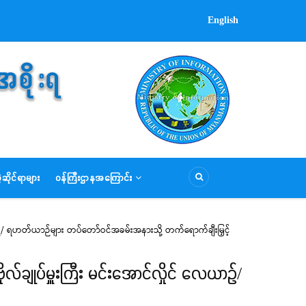
English
ဆိုင်ရာများ
ဝန်ကြီးဌာနအကြောင်း
ယာဉ်/ ရဟတ်ယာဉ်များ တပ်တော်ဝင်အခမ်းအနားသို့ တက်ရောက်ချီးမြှင့်
လ်ချုပ်မှူးကြီး မင်းအောင်လှိုင် လေယာဉ်/