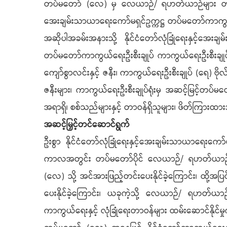
တပ်မတော် (လေ) မှ လေယာဉ်/ ရဟတ်ယာဉ်များ တပ်တော်ဝ
အေးချမ်းသာယာရေးကော်မရှင်ဥက္ကဋ္ဌ တပ်မတော်ကာကွယ်ရေးဦ
အဆိုပါအခမ်းအနားသို့ နိုင်ငံတော်လုံခြုံရေးနှင့်အေးခ
တပ်မတော်ကာကွယ်ရေးဦးစီးချုပ် ကာကွယ်ရေးဦးစီးချုပ် (ကြည
ကျော်စွာလင်းနှင့် ဇနီး၊ ကာကွယ်ရေးဦးစီးချုပ် (ရေ) ဗိုလ်ခ
ဇနီးများ၊ ကာကွယ်ရေးဦးစီးချုပ်ရုံးမှ အဆင့်မြင့်တပ်မတ
အရာရှိ၊ စစ်သည်များနှင့် တာဝန်ရှိသူများ၊ ဖိတ်ကြ
အဆင့်မြှင့်တင်ဆောင်ရွက်
ဦးစွာ နိုင်ငံတော်လုံခြုံရေးနှင့်အေးချမ်းသာယာရေး
ကာလအတွင်း တပ်မတော်ပိုင် လေယာဉ်/ ရဟတ်ယာဉ်များ 
(လေ) သို့ အင်အားဖြည့်တင်းပေးနိုင်ခဲ့ကြောင်း၊ ထို့အ
ပေးနိုင်ခဲ့ကြောင်း၊ ယခုကဲ့သို့ လေယာဉ်/ ရဟတ်ယာဉ်မ
ကာကွယ်ရေးနှင့် လုံခြုံရေးတာဝန်များ ထမ်းဆောင်နိုင်မှုက