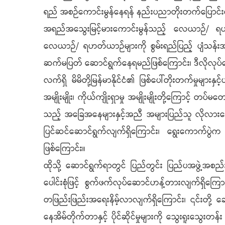
ရည် အစဉ်ကောင်းမွန်နေရန် နည်းပညာတိုးတက်ပြောင်
အရည်အသွေးမြင့်မားကောင်းမွန်သည့် လေယာဉ်/ ရဟတ်ယ
လေယာဉ်/ ရဟတ်ယာဉ်များကို စွမ်းရည်ပြည့် ပျံသန်းအသုံး
ဆက်မပြတ် ဆောင်ရွက်နေရမည်ဖြစ်ကြောင်း၊ ဒီလိုလုပ်ဆေ
လက်ရှိ မိမိတို့မြန်မာနိုင်ငံ၏ ဖြစ်ပေါ်တိုးတက်မှုများ
အမျိုးမျိုး၊ ကိုယ်ကျိုးရှာမှု အမျိုးမျိုးတို့ကြောင့်
သည့် အခြေအနေများနှင့်အညီ အများပြည်သူ လိုလားတေ
ပြင်ဆင်ဆောင်ရွက်လျက်ရှိကြောင်း၊ ရွေးကောက်ပွဲက ပ
ဖြစ်ကြောင်း။
ထိုသို့ ဆောင်ရွက်ရာတွင် ပြည်တွင်း ပြည်ပအဖွဲ့အစည
ပေါင်းစုံဖြင့် စွက်ဖက်လုပ်ဆောင်ဟန့်တားလျက်ရှိကြေ
တဖြည်းဖြည်းအရေးနိမ့်လာလျက်ရှိကြောင်း၊ ၎င်းတို့ ခ
နေအိမ်တိုက်တာနှင့် ပိုင်ဆိုင်မှုများကို သွေးရူးသွေးတ