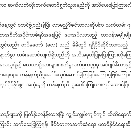
ာ ဆက်လက်တိုးတက်ဆောင်ရွက်သွားမည်ကို အသိပေးပြောကြားလို
ေ့တွင် စတင်ဖွဲ့စည်းခဲ့ပြီး လာမည့်ဒီဇင်ဘာလဆိုပါက သက်တမ်း ၇
ပိုင်းတစ်ရပ်အနေဖြင့် ပေးအပ်လာသည့် တာဝန်အမျိုးမျိုးကို အ
ိတွင်လည်း တပ်မတော် (လေ) သည် မိမိတွင် ရရှိပိုင်ဆိုင်ထားသည့် လ
ရောက်စွာ ထမ်းဆောင်လျက်ရှိသည်ကို အသိအမှတ်ပြုပြောကြားလိုကြောင
လေသူရဲနှင့် လေယာဉ်သားများ၊ စက်မှုလက်မှုကဏ္ဍမှ အင်ဂျင်နီယာနှင့်
ှင့် စာရေးများ ဟန်ချက်ညီပူးပေါင်းလုပ်ဆောင်ခဲ့ကြခြင်းကြောင့်ဖ
ိုင်နိုင်စွာ အသုံးချ၍ ဟန်ချက်ညီ ပူးပေါင်းကြိုးစားလုပ်ဆောင်ပြီ
ကို မြတ်နိုးတန်ဖိုးထားပြီး ကျွမ်းကျွမ်းကျင်ကျင် ထိထိရောက်ရောက
း သက်သေပြကြရန်၊ နိုင်ငံတကာဆက်ဆံရေး၊ ပထဝီနိုင်ငံရေးဆိုင်ရာ ဖြ