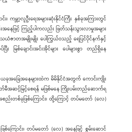
ကမ္ဘာ့လူဦးရေအများဆုံးနိုင်ငံကြီး နှစ်ခုအကြားတွင်
းအနေဖြင့် ကြည့်ပါကလည်း ဖြတ်သန်းသွားလာမှုအများ
ယံဇာတအမျိုးမျိုး ပေါကြွယ်ဝသည့် ရေပြင်ပိုင်နက်နှင့်
ီး မြစ်ချောင်းအင်းအိုင်များ ပေါများစွာ တည်ရှိနေ
့် ယခုအခြေအနေများထဲက မိမိနိုင်ငံအတွက် ကောင်းကျိုး
ခေတ်မီအဆင့်မြင့်စေရန် မဖြစ်မနေ ကြိုးပမ်းတည်ဆောက်ရ
စည်းတစ်ခုဖြစ်ကြောင်း၊ ထို့ကြောင့် တပ်မတော် (လေ)
ြစ်ကြောင်း၊ တပ်မတော် (လေ) အနေဖြင့် စွမ်းဆောင်