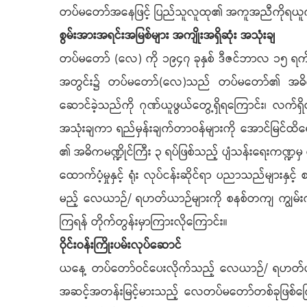
တပ်မတော်အနေဖြင့် ပြည်သူလူထု၏ အကူအညီကိုရယူက
စွမ်းအားအရင်းအမြစ်များ အကျိုးအရှိဆုံး အသုံးချ
တပ်မတော် (လေ) ကို ၁၉၄၇ ခုနှစ် ဒီဇင်ဘာလ ၁၅ ရက်န
အတွင်း၌ တပ်မတော်(လေ)သည် တပ်မတော်၏ အဓိကအစိတ်အ
ဆောင်ခဲ့သည်ကို ဂုဏ်ယူဖွယ်တွေ့ရှိရကြောင်း၊ လက်ရှ
အသုံးချကာ ရည်မှန်းချက်တာဝန်များကို အောင်မြင်ထိ
၏ အဓိကမဏ္ဍိုင်ကြီး ၃ ရပ်ဖြစ်သည့် ပျံသန်းရေးကဏ္ဍမှ 
ထောက်ပံ့မှုနှင့် ရုံး လုပ်ငန်းဆိုင်ရာ ပညာသည်များန
မည့် လေယာဉ်/ ရဟတ်ယာဉ်များကို စနစ်တကျ ကျွမ်းကျင်ပ
ကြရန် တိုက်တွန်းမှာကြားလိုကြောင်း။
ဝိုင်းဝန်းကြိုးပမ်းလုပ်ဆောင်
ယနေ့ တပ်တော်ဝင်ပေးလိုက်သည့် လေယာဉ်/ ရဟတ်ယာဉ်များ
အဆင့်အတန်းမြင့်မားသည့် လေတပ်မတော်တစ်ခုဖြစ်ကြောင်