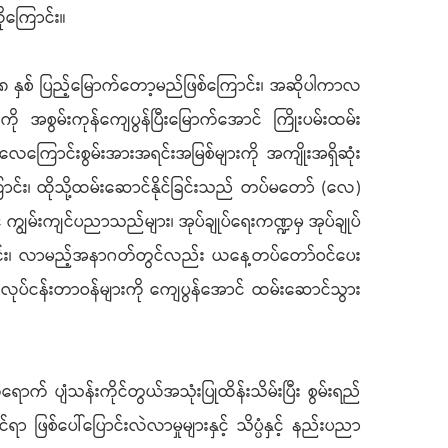
ကြောင်း။
၈ နှစ် ပြည့်မြောက်တော့မည်ဖြစ်ကြောင်း၊ အဆိုပါကာလ
စွမ်းကုန်ကျေပွန်ပြီးမြောက်အောင် ကြိုးပမ်းထမ်း
ေကြောင်းစွမ်းအားအရင်းအမြစ်များကို အကျိုးအရှိဆုံး
်း၊ ထိုသို့ထမ်းဆောင်နိုင်ခြင်းသည် တပ်မတော် (လေ)
 ကျွမ်းကျင်ပညာသည်များ၊ အုပ်ချုပ်ရေးကဏ္ဍမှ အုပ်ချုပ်
ြစ်ကြောင်း၊ လာမည့်အနာဂတ်တွင်လည်း ယနေ့တပ်တော်ဝင်ပေး
း လုပ်ငန်းတာဝန်များကို ကျေပွန်အောင် ထမ်းဆောင်သွား
် ပျံသန်းကိုင်တွယ်အသုံးပြုထိန်းသိမ်းပြီး စွမ်းရည်
စ်ပေါ်ပြောင်းလဲလာမှုများနှင့် သိပ္ပံနှင့် နည်းပညာ