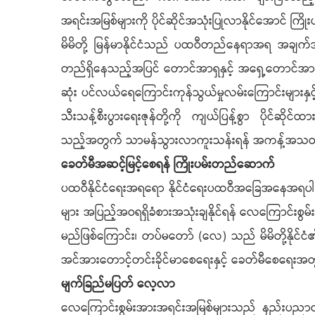
အရင်းအမြစ်များကို ပိုင်ဆိုင်အသုံးပြုလာနိုင်အောင် က
မိမိတို့ မြန်မာနိုင်ငံသည် ပထဝီတည်နေရာအရ အချက်အခ
တည်ရှိနေသည့်အပြင် တောင်အာရှနှင့် အရှေ့တောင်အ
ဆုံး ပင်လယ်ရေကြောင်းကုန်သွယ်မှုလမ်းကြောင်းများနှင
သီးသန့်စီးပွားရေးဇုန်တို့ကို ကျယ်ပြန့်စွာ ပိုင
သည့်အတွက် သာမန်သွားလာကူးသန်းရန် အကန့်အသတ်မျ
ခေတ်မီအဆင့်မြင့်စေရန် ကြိုးပမ်းတည်ဆောက်
ပထဝီနိုင်ငံရေးအရရော နိုင်ငံရေးပထဝီအခြေအနေအရပါ ထူ
များ အပြည့်အဝရရှိခံစားအသုံးချနိုင်ရန် လေကြောင်းစ
မည်ဖြစ်ကြောင်း၊ တပ်မတော် (လေ) သည် မိမိတို့နိုင
အင်အားတောင့်တင်းခိုင်မာစေရေးနှင့် ခေတ်မီစေရေးအ
မျက်ခြည်မပြတ် လေ့လာ
လေကြောင်းစွမ်းအားအရင်းအမြစ်များသည် နည်းပညာတိ