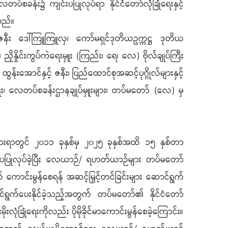
န်း၌ ကျင်းပပြုလုပ်ရာ နိုင်ငံတော်လုံခြုံရေးနှင့်
သည်။
ှင့် ဇနီး ဒေါ်ကြူကြူလှ၊ ကော်မရှင်ဒုတိယဥက္ကဋ္ဌ ဒုတိယ
ှိနှိုင်းကွပ်ကဲရေးမှူး (ကြည်း၊ ရေ၊ လေ) ဗိုလ်ချုပ်ကြီး
ထွန်းအောင်နှင့် ဇနီး၊ ပြည်ထောင်စုအဆင့်ပုဂ္ဂိုလ်များနှင့်
်းမှူး၊ လေတပ်စခန်းဌာနချုပ်မှူးများ၊ တပ်မတော် (လေ) မှ
ြားရာတွင် ၂၀၁၁ ခုနှစ်မှ ၂၀၂၅ ခုနှစ်အထိ ၁၅ နှစ်တာ
းပပြုလုပ်ခဲ့ပြီး လေယာဉ်/ ရဟတ်ယာဉ်များ တပ်မတော်
် ကောင်းမွန်စေရန် အဆင့်မြှင့်တင်ခြင်းများ ဆောင်ရွက်
ာင်ရွက်ပေးနိုင်ခဲ့သည့်အတွက် တပ်မတော်၏ နိုင်ငံတော်
လုံခြုံရေးကိုလည်း ပိုမိုခိုင်မာကောင်းမွန်စေခဲ့ကြောင်း။