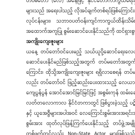
တပ်မတော် (လေ) အနေဖြင့် နိုင်ငံတော်ကာကွယ်ရေးနှ
များသည် အရေးပါသည့် လိုအပ်ချက်တစ်ရပ်ဖြစ်ကြောင်း
လုပ်ငန်းများ၊ သဘာဝပတ်ဝန်းကျင်ကာကွယ်ထိန်းသိမ်
အထောက်အကူပြု စွမ်းဆောင်ပေးနိုင်သည်ကို ထင်ရှားစွ
အကျိုးကျေးဇူးများ
ယနေ့ တပ်တော်ဝင်ပေးမည့် သယ်ယူပို့ဆောင်ရေးလေယာဉ်
ဆောင်ပေးနိုင်မည်ဖြစ်သည့်အတွက် တပ်မတော်အတွက်သ
ကြောင်း၊ ထိုသို့အကျိုးကျေးဇူးများ ရရှိလာစေရန် တပ်
လည်း တပ်တော်ဝင် ဖြည့်ဆည်းပေးထားသည့် လေယာဉ်/ ရ
ကျေပွန်ပွန် အောင်အောင်မြင်မြင်ဖြင့် အစွမ်းကုန် ထ
လတ်တလောကာလ နိုင်ငံတကာတွင် ဖြစ်ပွားခဲ့သည့် ပဋိပ
နှင့် ယူအေဗွီများအပါအဝင် လေကြောင်းစွမ်းအားအရင်း
စွမ်းအား ထုတ်လုပ်ဖြန့်ကြက်ပေးနိုင်သည့် တပ်ဖွဲ့အ
တစ်ဖက်တွင်လည်း Non-State Actor များဖြစ်သည့် 