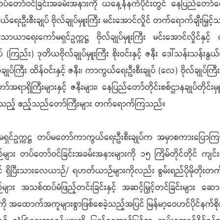
င်ခြင်းအခမ်းအနားကို ယနေ့နံနက်ပိုင်းတွင် နေပြည်တော်လေတပ်စခ
းစီးချုပ် ဗိုလ်ချုပ်မှူးကြီး မင်းအောင်လှိုင် တက်ရောက်ချီးမြှင့်
ျမ်းသာယာရေးကော်မရှင်ဥက္ကဋ္ဌ ဗိုလ်ချုပ်မှူးကြီး မင်းအောင်လှိုင်န
်း) ဒုတိယဗိုလ်ချုပ်မှူးကြီး စိုးဝင်းနှင့် ဇနီး ဒေါ်သန်းသန်းနွယ်၊ ည
ျုပ်ကြီး ထိန်ဝင်းနှင့် ဇနီး၊ ကာကွယ်ရေးဦးစီးချုပ် (လေ) ဗိုလ်ချုပ်ကြီး 
ော်အရာရှိကြီးများနှင့် ဇနီးများ၊ နေပြည်တော်တိုင်းစစ်ဌာနချုပ်တိုင
ားထားသည့် ဧည့်သည်တော်ကြီးများ တက်ရောက်ကြသည်။
ကော်မရှင်ဥက္ကဋ္ဌ တပ်မတော်ကာကွယ်ရေးဦးစီးချုပ်က အမှာစကားပြောက
တပ်တော်ဝင်ခြင်းအခမ်းအနားများကို ၁၅ ကြိမ်တိုင်တိုင် ကျင်
ပြင် ရှိပြီးသားလေယာဉ်/ ရဟတ်ယာဉ်များကိုလည်း စွမ်းရည်ပိုမိုတိုးတက
ျား အသစ်ထပ်မံဖြည့်တင်းခြင်းနှင့် အဆင့်မြှင့်တင်ခြင်းများ ဆေ
ို အထောက်အကူများစွာဖြစ်စေခဲ့သည့်အပြင် မြန်မာ့ဝေဟင်ပိုင်နက်စိုးမိုး