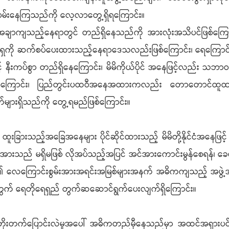
ြိုးပမ်းနေကြသည်ကို လေ့လာတွေ့ရှိရကြောင်း။
ျာကျသည့်နေရာတွင် တည်ရှိနေသည်ကို အားလုံးအသိပင်ဖြစ်ကြောင်း၊ 
ာရှကို ဆက်စပ်ပေးထားသည့်နေရာဒေသလည်းဖြစ်ကြောင်း၊ ရေကြောင်
့် နီးကပ်စွာ တည်ရှိနေကြောင်း၊ မိမိကိုယ်ပိုင် အနေဖြင့်လည်း သဘာဝသ
်ဆိုင်ထားကြောင်း၊ ပြည်တွင်းပထဝီအနေအထားကလည်း တောတောင်ထူထပ်ပြ
ားရှိသည်ကို တွေ့ရမည်ဖြစ်ကြောင်း။
းခြားသည့်အခြေအနေများ ပိုင်ဆိုင်ထားသည့် မိမိတို့နိုင်ငံအနေဖြင
ွမ်းအားသည် မရှိမဖြစ် လိုအပ်သည့်အပြင် အင်အားကောင်းမွန်စေရန်၊ 
်ငံ၏ လေကြောင်းစွမ်းအားအရင်းအမြစ်များအနက် အဓိကကျသည့် အဖွဲ့အ
တွက် ရေတိုရေရှည် တွက်ဆဆောင်ရွက်ပေးလျက်ရှိကြောင်း။
ုးတက်ပြောင်းလဲမှုအပေါ် အဓိကတည်မှီနေသည်မှာ အထင်အရှားပင်ဖ