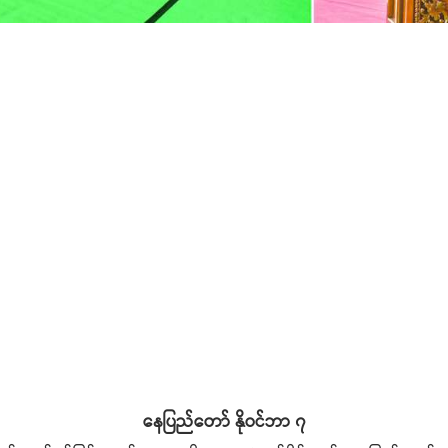
နေပြည်တော် နိုဝင်ဘာ ၇