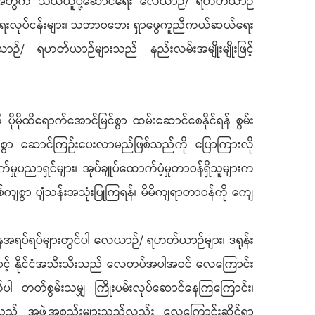
ုင်ရန်အတွက် သယ်ယူပို့ဆောင်ရေး လေယာဉ်/ ရဟတ်ယာဉ်
တက်ရေးလုပ်ငန်းများ၊ သဘာဝဘေး ရှာဖွေကူညီကယ်ဆယ်ရေး
ာဉ်/ ရဟတ်ယာဉ်များသည် နည်းလမ်းအမျိုးမျိုးဖြင့်
ိုထိရောက်အောင်မြင်စွာ ထမ်းဆောင်စေနိုင်ရန် စွမ်း
းစွာ ဆောင်ကြဉ်းပေးလာမည်ဖြစ်သည်ကို ပြောကြားလို
ှုပညာရှင်များ၊ အုပ်ချုပ်ထောက်ပံ့မှုတာဝန်ရှိသူများက
စွာ ပျံသန်းအသုံးပြုကြရန်၊ မိမိကျရာတာဝန်ကို ကျေ
ေအရပ်ရပ်များတွင်ပါ လေယာဉ်/ ရဟတ်ယာဉ်များ၊ ဒရုန်း
ကြောင့် နိုင်ငံအသီးသီးသည် လေတပ်အပါအဝင် လေကြောင်း
က်ပါ တတ်စွမ်းသမျှ ကြိုးပမ်းလုပ်ဆောင်နေကြကြောင်း၊
ိုသည့် အဖွဲ့အစည်းများသည်လည်း လေကြောင်းဆိုင်ရာ