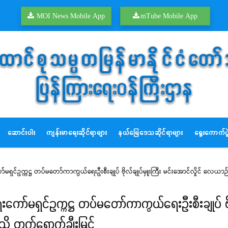
MOI News Mobile App
mTube Mobile App
ဆောင်းပါး
ကျန်းမာရေးဆိုင်ရာများ
နယ်မြေဒေသဆိုင်ရာများ
ရွေးကောက်ပွဲ
ကော်မရှင်ဥက္ကဋ္ဌ တပ်မတော်ကာကွယ်ရေးဦးစီးချုပ် ဗိုလ်ချုပ်မှူးကြီး မင်းအောင်လှိုင် လေ
ေးကော်မရှင်ဥက္ကဋ္ဌ တပ်မတော်ကာကွယ်ရေးဦးစီးချုပ် ဗို
 တက်ရောက်ချီးမြှင့်