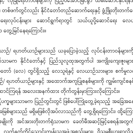
င့် လုံခြုံရေးတာဝန်များကို ပြည့်ဝအောင်မြင်စွာ ထမ်းဆောင်နိ
၊ တစ်ဖက်တွင်လည်း နိုင်ငံတော်တည်ဆောက်ရေးနှင့် ဖွံ့ဖြိုးတိုး
းရေးလုပ်ငန်းများ ဆောင်ရွက်ရာတွင် သယ်ယူပို့ဆောင်ရေး လေယ
ာ တွေ့မြင်နေရကြောင်း။
/ ရဟတ်ယာဉ်များသည် ယခုပြောခဲ့သည့် လုပ်ငန်းတာဝန်များကို ပိုမ
ာမက နိုင်ငံတော်နှင့် ပြည်သူလူထုအတွက်ပါ အကျိုးကျေးဇူးမျာ
မတော် (လေ) တွင်ရှိသည့် လေသူရဲနှင့် လေယာဉ်သားများ၊ စက်မှုလက်မ
ဟတ်ယာဉ်များနှင့် အထောက်အကူပြုစနစ်များကို ကျွမ်းကျင်စနစ်ကျ
မ်းဆောင်ကြရန် အလေးအနက်ထား တိုက်တွန်းမှာကြားလိုကြောင်း။
က္ခများသာမက ပြည်တွင်းတွင် ဖြစ်ပေါ်ကြုံတွေ့ခဲ့ရသည့် အခြေအန
အမြစ်များသည် မရှိမဖြစ်လိုအပ်လာသည်ကို တွေ့ရှိရကြောင်း၊ ထို့
မျိုးမျိုးကို အင်အားတိုးတက်ရုံသာမက ခေတ်မီအဆင့်မြင့်စေရန်အတွ
လက်နက်ကိုင်သောင်းကျန်းသူအဖွဲ့အစည်းများ၊ ဝိသမစီးပွားရှာလ