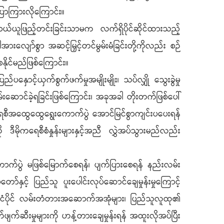
ာကြားလိုကြောင်း။
ယ်ယူဖြည့်တင်းခြင်းသာမက လက်ရှိပိုင်ဆိုင်ထားသည့်
းလျော်စွာ အဆင့်မြှင့်တင်မွမ်းမံခြင်းတို့ကိုလည်း စဉ်
ိုင်မည်ဖြစ်ကြောင်း။
နှောင့်ယှက်စွက်ဖက်မှုအမျိုးမျိုး၊ သပ်လျှို သွေးခွဲမှု
ထမ်းဆောင်ခဲ့ရခြင်းဖြစ်ကြောင်း၊ အခုအခါ တိုးတက်ဖြစ်ပေါ်
စီအထွေထွေရွေးကောက်ပွဲ အောင်မြင်စွာကျင်းပပေးရန်
ီမိုကရေစီစံနှုန်းများနှင့်အညီ လွှဲအပ်သွားမည်လည်း
ောက်ပွဲ မဖြစ်မြောက်စေရန်၊ ပျက်ပြားစေရန် နည်းလမ်း
ှင့် ပြည်သူ ပူးပေါင်းလုပ်ဆောင်ချေမှုန်းမှုကြောင့်
နိုင်ငံပိုင် လမ်းတံတားအဆောက်အအုံများ၊ ပြည်သူလူထု၏
်ဖျက်ဆီးမှုများကို ဟန့်တားချေမှုန်းရန် အထူးလိုအပ်ပြီး