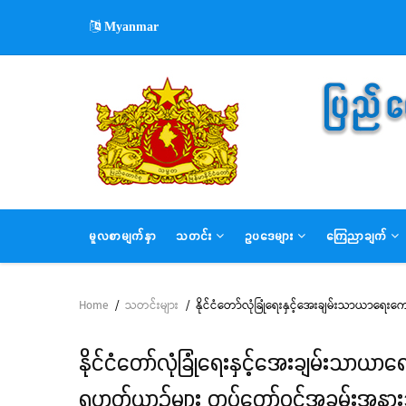
Skip
Myanmar
to
main
content
MAIN
မူလစာမျက်နှာ
သတင်း
ဥပဒေများ
ကြေညာချက်
NAVIGATION
Home
/
သတင်းများ
/
နိုင်ငံတော်လုံခြုံရေးနှင့်အေးချမ်းသာယာရေး
Breadcrumb
နိုင်ငံတော်လုံခြုံရေးနှင့်အေးချမ်းသာယာရ
ရဟတ်ယာဉ်များ တပ်တော်ဝင်အခမ်းအနားသို့