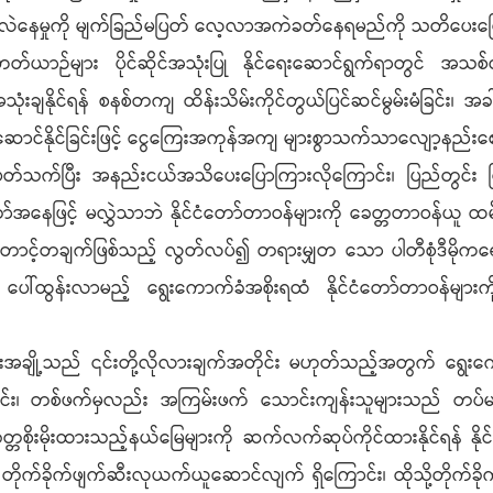
းလဲနေမှုကို မျက်ခြည်မပြတ် လေ့လာအကဲခတ်နေရမည်ကို သတိပေးပြေ
ာဉ်များ ပိုင်ဆိုင်အသုံးပြု နိုင်ရေးဆောင်ရွက်ရာတွင် အသစ်ဝ
ချနိုင်ရန် စနစ်တကျ ထိန်းသိမ်းကိုင်တွယ်ပြင်ဆင်မွမ်းမံခြင်း၊ အခါအာ
ာင်နိုင်ခြင်းဖြင့် ငွေကြေးအကုန်အကျ များစွာသက်သာလျော့နည်းစေန
နှင့်ပတ်သက်ပြီး အနည်းငယ်အသိပေးပြောကြားလိုကြောင်း၊ ပြည်တွင်း ပြည်ပ
 တပ်မတော်အနေဖြင့် မလွှဲသာဘဲ နိုင်ငံတော်တာဝန်များကို ခေတ္တတာဝန်ယူ 
ာင့်တချက်ဖြစ်သည့် လွတ်လပ်၍ တရားမျှတ သော ပါတီစုံဒီမိုကရေ
ေါ်ထွန်းလာမည့် ရွေးကောက်ခံအစိုးရထံ နိုင်ငံတော်တာဝန်များကို ဒ
်းအချို့သည် ၎င်းတို့လိုလားချက်အတိုင်း မဟုတ်သည့်အတွက် ရွေးက
ာင်း၊ တစ်ဖက်မှလည်း အကြမ်းဖက် သောင်းကျန်းသူများသည် တပ်မတော်န
ေတ္တစိုးမိုးထားသည့်နယ်မြေများကို ဆက်လက်ဆုပ်ကိုင်ထားနိုင်ရန် 
န်း တိုက်ခိုက်ဖျက်ဆီးလုယက်ယူဆောင်လျက် ရှိကြောင်း၊ ထိုသို့တိုက်ခိုက