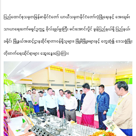
ပြည်ထောင်စုသမ္မတမြန်မာနိုင်ငံတော် ယာယီသမ္မတနိုင်ငံတော်လုံခြုံရေးနှင့် အေးချမ်း
သာယာရေးကော်မရှင်ဥက္ကဋ္ဌ ဗိုလ်ချုပ်မှူးကြီး မင်းအောင်လှိုင် မွန်ပြည်နယ်ရှိ ပြည်နယ်၊
ခရိုင်၊ မြို့နယ်အဆင့်ဌာနဆိုင်ရာတာဝန်ရှိသူများ၊ မြို့မိမြို့ဖများနှင့် တွေ့ဆုံ၍ ဒေသဖွံ့ဖြိုး
တိုးတက်ရေးဆိုင်ရာများ ဆွေးနွေးပြောကြား