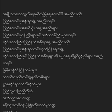
အမျိုးသားကာကွယ်ရေးနှင့်လုံခြုံရေးကောင်စီ အမည်စာရင်း
ပြည်ထောင်စုအစိုးရအဖွဲ့ အမည်စာရင်း
ပြည်ထောင်စုအဆင့် ရုံး၊ အဖွဲ့အစည်းများ
ပြည်ထောင်စုဝန်ကြီးများနှင့် ဒုတိယဝန်ကြီးများစာရင်း
တိုင်းဒေသကြီး/ပြည်နယ်အစိုးရအဖွဲ့ အမည်စာရင်း
ပြည်ထောင်စုအစိုးရသတင်းထုတ်ပြန်ရေးအဖွဲ့
တိုင်းဒေသကြီးနှင့် ပြည်နယ်အစိုးရများ၏ ပြောရေးဆိုခွင့်ပုဂ္ဂိုလ်များ အမည်
စာရင်း
မြန်မာနိုင်ငံ ပြန်တမ်းများ
သတင်းစာရှင်းလင်းပွဲမှတ်တမ်းများ
ဌာနဆိုင်ရာဝက်ဘ်ဆိုက်များ
ပြည်သူ့စာကြည့်တိုက်
အသိပညာပေးကဏ္ဍ
ခရီးသွားလုပ်ငန်းဖွံ့ဖြိုးတိုးတက်မှုကဏ္ဍ