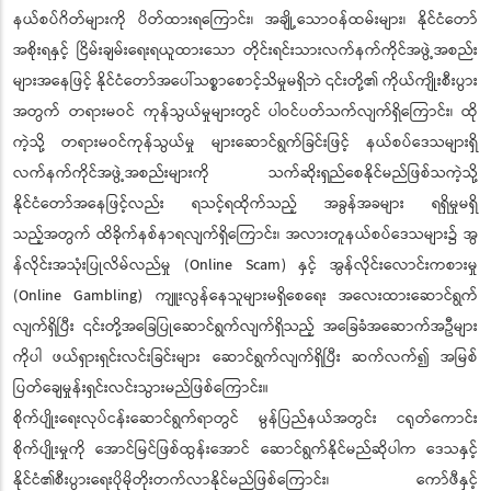
နယ်စပ်ဂိတ်များကို ပိတ်ထားရကြောင်း၊ အချို့သောဝန်ထမ်းများ၊ နိုင်ငံတော်
အစိုးရနှင့် ငြိမ်းချမ်းရေးရယူထားသော တိုင်းရင်းသားလက်နက်ကိုင်အဖွဲ့အစည်း
များအနေဖြင့် နိုင်ငံတော်အပေါ်သစ္စာစောင့်သိမှုမရှိဘဲ ၎င်းတို့၏ ကိုယ်ကျိုးစီးပွား
အတွက် တရားမဝင် ကုန်သွယ်မှုများတွင် ပါဝင်ပတ်သက်လျက်ရှိကြောင်း၊ ထို
ကဲ့သို့ တရားမဝင်ကုန်သွယ်မှု များဆောင်ရွက်ခြင်းဖြင့် နယ်စပ်ဒေသများရှိ
လက်နက်ကိုင်အဖွဲ့အစည်းများကို သက်ဆိုးရှည်စေနိုင်မည်ဖြစ်သကဲ့သို့
နိုင်ငံတော်အနေဖြင့်လည်း ရသင့်ရထိုက်သည့် အခွန်အခများ ရရှိမှုမရှိ
သည့်အတွက် ထိခိုက်နစ်နာရလျက်ရှိကြောင်း၊ အလားတူနယ်စပ်ဒေသများ၌ အွ
န်လိုင်းအသုံးပြုလိမ်လည်မှု (Online Scam) နှင့် အွန်လိုင်းလောင်းကစားမှု
(Online Gambling) ကျူးလွန်နေသူများမရှိစေရေး အလေးထားဆောင်ရွက်
လျက်ရှိပြီး ၎င်းတို့အခြေပြုဆောင်ရွက်လျက်ရှိသည့် အခြေခံအဆောက်အဦများ
ကိုပါ ဖယ်ရှားရှင်းလင်းခြင်းများ ဆောင်ရွက်လျက်ရှိပြီး ဆက်လက်၍ အမြစ်
ပြတ်ချေမှုန်းရှင်းလင်းသွားမည်ဖြစ်ကြောင်း။
စိုက်ပျိုးရေးလုပ်ငန်းဆောင်ရွက်ရာတွင် မွန်ပြည်နယ်အတွင်း ငရုတ်ကောင်း
စိုက်ပျိုးမှုကို အောင်မြင်ဖြစ်ထွန်းအောင် ဆောင်ရွက်နိုင်မည်ဆိုပါက ဒေသနှင့်
နိုင်ငံ၏စီးပွားရေးပိုမိုတိုးတက်လာနိုင်မည်ဖြစ်ကြောင်း၊ ကော်ဖီနှင့်