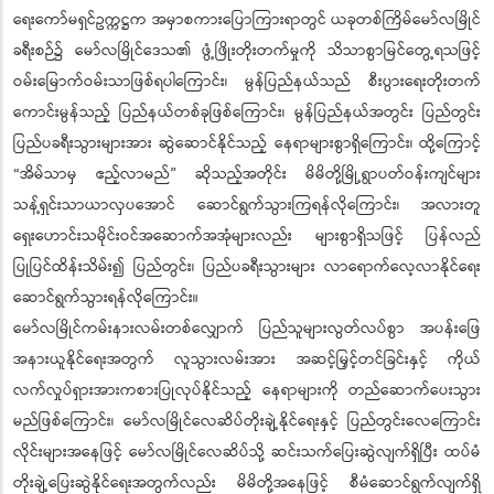
ရေးကော်မရှင်ဥက္ကဋ္ဌက အမှာစကားပြောကြားရာတွင် ယခုတစ်ကြိမ်မော်လမြိုင်
ခရီးစဉ်၌ မော်လမြိုင်ဒေသ၏ ဖွံ့ဖြိုးတိုးတက်မှုကို သိသာစွာမြင်တွေ့ရသဖြင့်
ဝမ်းမြောက်ဝမ်းသာဖြစ်ရပါကြောင်း၊ မွန်ပြည်နယ်သည် စီးပွားရေးတိုးတက်
ကောင်းမွန်သည့် ပြည်နယ်တစ်ခုဖြစ်ကြောင်း၊ မွန်ပြည်နယ်အတွင်း ပြည်တွင်း
ပြည်ပခရီးသွားများအား ဆွဲဆောင်နိုင်သည့် နေရာများစွာရှိကြောင်း၊ ထို့ကြောင့်
“အိမ်သာမှ ဧည့်လာမည်” ဆိုသည့်အတိုင်း မိမိတို့မြို့ရွာပတ်ဝန်းကျင်များ
သန့်ရှင်းသာယာလှပအောင် ဆောင်ရွက်သွားကြရန်လိုကြောင်း၊ အလားတူ
ရှေးဟောင်းသမိုင်းဝင်အဆောက်အအုံများလည်း များစွာရှိသဖြင့် ပြန်လည်
ပြုပြင်ထိန်းသိမ်း၍ ပြည်တွင်း၊ ပြည်ပခရီးသွားများ လာရောက်လေ့လာနိုင်ရေး
ဆောင်ရွက်သွားရန်လိုကြောင်း။
မော်လမြိုင်ကမ်းနားလမ်းတစ်လျှောက် ပြည်သူများလွတ်လပ်စွာ အပန်းဖြေ
အနားယူနိုင်ရေးအတွက် လူသွားလမ်းအား အဆင့်မြှင့်တင်ခြင်းနှင့် ကိုယ်
လက်လှုပ်ရှားအားကစားပြုလုပ်နိုင်သည့် နေရာများကို တည်ဆောက်ပေးသွား
မည်ဖြစ်ကြောင်း၊ မော်လမြိုင်လေဆိပ်တိုးချဲ့နိုင်ရေးနှင့် ပြည်တွင်းလေကြောင်း
လိုင်းများအနေဖြင့် မော်လမြိုင်လေဆိပ်သို့ ဆင်းသက်ပြေးဆွဲလျက်ရှိပြီး ထပ်မံ
တိုးချဲ့ပြေးဆွဲနိုင်ရေးအတွက်လည်း မိမိတို့အနေဖြင့် စီမံဆောင်ရွက်လျက်ရှိ