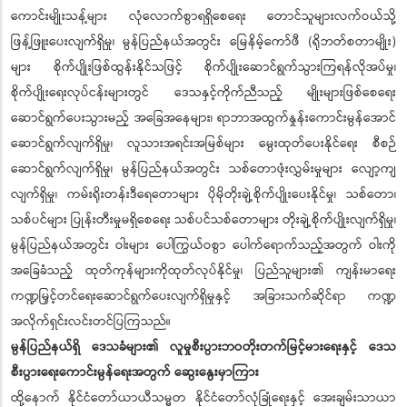
ကောင်းမျိုးသန့်များ လုံလောက်စွာရရှိစေရေး တောင်သူများလက်ဝယ်သို့
ဖြန့်ဖြူးပေးလျက်ရှိမှု၊ မွန်ပြည်နယ်အတွင်း မြေနိမ့်ကော်ဖီ (ရိုဘတ်စတာမျိုး)
များ စိုက်ပျိုးဖြစ်ထွန်းနိုင်သဖြင့် စိုက်ပျိုးဆောင်ရွက်သွားကြရန်လိုအပ်မှု၊
စိုက်ပျိုးရေးလုပ်ငန်းများတွင် ဒေသနှင့်ကိုက်ညီသည့် မျိုးများဖြစ်စေရေး
ဆောင်ရွက်ပေးသွားမည့် အခြေအနေများ၊ ရာဘာအထွက်နှုန်းကောင်းမွန်အောင်
ဆောင်ရွက်လျက်ရှိမှု၊ လူသားအရင်းအမြစ်များ မွေးထုတ်ပေးနိုင်ရေး စီစဉ်
ဆောင်ရွက်လျက်ရှိမှု၊ မွန်ပြည်နယ်အတွင်း သစ်တောဖုံးလွှမ်းမှုများ လျော့ကျ
လျက်ရှိမှု၊ ကမ်းရိုးတန်းဒီရေတောများ ပိုမိုတိုးချဲ့စိုက်ပျိုးပေးနိုင်မှု၊ သစ်တော၊
သစ်ပင်များ ပြုန်းတီးမှုမရှိစေရေး သစ်ပင်သစ်တောများ တိုးချဲ့စိုက်ပျိုးလျက်ရှိမှု၊
မွန်ပြည်နယ်အတွင်း ဝါးများ ပေါကြွယ်ဝစွာ ပေါက်ရောက်သည့်အတွက် ဝါးကို
အခြေခံသည့် ထုတ်ကုန်များကိုထုတ်လုပ်နိုင်မှု၊ ပြည်သူများ၏ ကျန်းမာရေး
ကဏ္ဍမြှင့်တင်ရေးဆောင်ရွက်ပေးလျက်ရှိမှုနှင့် အခြားသက်ဆိုင်ရာ ကဏ္ဍ
အလိုက်ရှင်းလင်းတင်ပြကြသည်။
မွန်ပြည်နယ်ရှိ ဒေသခံများ၏ လူမှုစီးပွားဘဝတိုးတက်မြင့်မားရေးနှင့် ဒေသ
စီးပွားရေးကောင်းမွန်ရေးအတွက် ဆွေးနွေးမှာကြား
ထို့နောက် နိုင်ငံတော်ယာယီသမ္မတ နိုင်ငံတော်လုံခြုံရေးနှင့် အေးချမ်းသာယာ