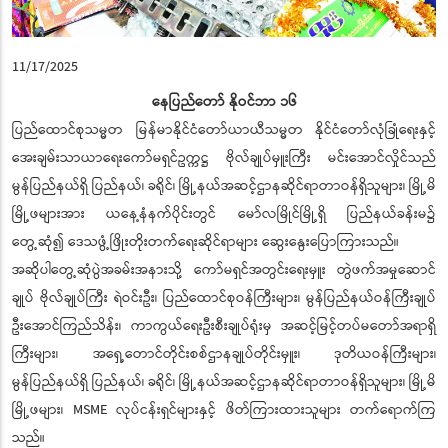
11/17/2025
နေပြည်တော် နိုဝင်ဘာ ၁၆
ပြည်ထောင်စုသမ္မတ မြန်မာနိုင်ငံတော်ယာယီသမ္မတ နိုင်ငံတော်လုံခြုံရေးနှင့်
အေးချမ်းသာယာရေးကော်မရှင်ဥက္ကဋ္ဌ ဗိုလ်ချုပ်မှူးကြီး မင်းအောင်လှိုင်သည်
မွန်ပြည်နယ်ရှိ ပြည်နယ်၊ ခရိုင်၊ မြို့နယ်အဆင့်ဌာနဆိုင်ရာတာဝန်ရှိသူများ၊ မြို့မိ
မြို့ဖများအား ယနေ့နံနက်ပိုင်းတွင် မော်လမြိုင်မြို့ရှိ ပြည်နယ်ခန်းမ၌
တွေ့ဆုံ၍ ဒေသဖွံ့ဖြိုးတိုးတက်ရေးဆိုင်ရာများ ဆွေးနွေးပြောကြားသည်။
အဆိုပါတွေ့ဆုံပွဲအခမ်းအနားသို့ ကော်မရှင်အတွင်းရေးမှူး တွဲဖက်အမှုဆောင်
ချုပ် ဗိုလ်ချုပ်ကြီး ရဲဝင်းဦး၊ ပြည်ထောင်စုဝန်ကြီးများ၊ မွန်ပြည်နယ်ဝန်ကြီးချုပ်
ဦးအောင်ကြည်သိန်း၊ ကာကွယ်ရေးဦးစီးချုပ်ရုံးမှ အဆင့်မြင့်တပ်မတော်အရာရှိ
ကြီးများ၊ အရှေ့တောင်တိုင်းစစ်ဌာနချုပ်တိုင်းမှူး၊ ဒုတိယဝန်ကြီးများ၊
မွန်ပြည်နယ်ရှိ ပြည်နယ်၊ ခရိုင်၊ မြို့နယ်အဆင့်ဌာနဆိုင်ရာတာဝန်ရှိသူများ၊ မြို့မိ
မြို့ဖများ၊ MSME လုပ်ငန်းရှင်များနှင့် ဖိတ်ကြားထားသူများ တက်ရောက်ကြ
သည်။