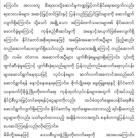
ကြောင်း၊ အလားတူ မီးရထားပို့ဆောင်မှုကဏ္ဍမြှင့်တင်နိုင်ရေးအတွက်လည်း
ရထားလမ်းများ အဆင့်မြှင့်တင်ခြင်းနှင့် ပြန်လည်ပြုပြင်ခြင်းများကို ဆောင်ရွက်
လျက်ရှိကြောင်း၊ သို့သော် အချို့သော
အကြမ်းဖက်သမားများ၏ မိုင်းထောင်
ဖောက်ခွဲမှုကြောင့် ကုန်စည်စီးဆင်းမှုကို အနှောင့်အယှက်ဖြစ်စေလျက်ရှိ
ကြောင်း၊ နိုင်ငံတော်အစိုးရအနေဖြင့် အခြေခံအဆောက်အဦများ ဖြည့်ဆည်း
တည်ဆောက်ပေးလျက်ရှိသော်လည်း အဖျက်သမားအချို့ကြောင့် တည်ဆောက်
ပြီး လမ်း၊ တံတား၊ အဆောက်အဦများ ပျက်စီးခဲ့ရမှုများရှိကြောင်း၊ ၎င်းတို့
ဖျက်ဆီးခဲ့မှုကြောင့် ပျက်စီးခဲ့ရသည်များကို ပြန်လည်တည်ဆောက်ရေးလုပ်ငန်း
များဆောင်ရွက်နေရသဖြင့် လုပ်ငန်းများ ဆက်လက်အကောင်အထည်ဖော်
ဆောင်ရွက်ရန် နှောင့်နှေးနေရကြောင်း။ စိုက်ပျိုးရေး၊ မွေးမြူရေးနှင့် နိုင်ငံတော်
ယခုထက်ပိုမိုဖွံ့ဖြိုးတိုးတက်ရေး ကုန်ထုတ်လုပ်ငန်းများအတွက် လိုအပ်သည့်
နိုင်ငံ့စီးပွားမြှင့်တင်ရေးရန်ပုံငွေများကိုလည်း ထပ်မံထုတ်ချေးပေးနိုင်ရေးစီမံ
ဆောင်ရွက်လျက်ရှိကြောင်း၊ နိုင်ငံတော်မှ ထုတ်ချေးပေးထားသည့် ရင်းနှီးမတည်
ငွေများကိုလည်း သတ်မှတ်ထားသည့် အချိန်ကာလအတွင်း စနစ်တကျပြန်လည်
ပေးဆပ်ကြရန်လည်းလိုကြောင်း။
မိမိတို့အနေဖြင့် ဒေသစီးပွားဖွံ့ဖြိုးတိုးတက်ရေးကို အားပေးကြောင်း၊