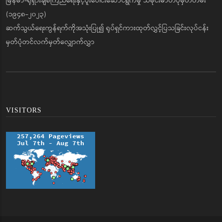
မြန်မာ-ရုရှားချစ်ကြည်ရေးနှင့်ပူးပေါင်းဆောင်ရွက်မှု သမိုင်းဓာတ်ပုံမှတ်တမ်း
(၁၉၄၈-၂၀၂၃)
ဆက်သွယ်ရေးကွန်ရက်ကိုအသုံးပြု၍ ရုပ်ရှင်ကားထုတ်လွှင့်ပြသခြင်းလုပ်ငန်း
မှတ်ပုံတင်လက်မှတ်လျှောက်လွှာ
VISITORS