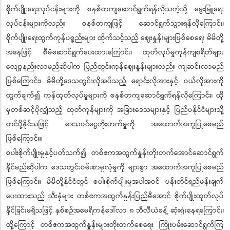
စိုက်ပျိုးရေးလုပ်ငန်းများကို စနစ်တကျဆောင်ရွက်ရန်လိုသကဲ့သို့ မွေးမြူရေး
လုပ်ငန်းများကိုလည်း စနစ်တကျဖြင့် ဆောင်ရွက်သွားရန်လိုကြောင်း၊
စိုက်ပျိုးရေးထွက်ကုန်ပစ္စည်းများ ထိုက်သင့်သည့် ဈေးနှုန်းများဖြစ်စေရေး မိမိတို့
အနေဖြင့် စီမံဆောင်ရွက်ပေးထားကြောင်း၊ ထုတ်လုပ်မှုကုန်ကျစရိတ်များ
လျော့နည်းလာမည်ဆိုပါက ပြည်တွင်းကုန်ဈေးနှုန်းများလည်း ကျဆင်းလာမည်
ဖြစ်ကြောင်း၊ မိမိတို့ဒေသတွင်းလိုအပ်သည့် ရောင်းလိုအားနှင့် ဝယ်လိုအားကို
တွက်ချက်၍ ကုန်ထုတ်လုပ်မှုများကို စနစ်တကျဆောင်ရွက်ရန်လိုကြောင်း၊ ထို
မှတစ်ဆင့်ပိုလျှံသည့် ထုတ်ကုန်များကို အခြားဒေသများနှင့် ပြည်ပနိုင်ငံများသို့
တင်ပို့နိုင်သဖြင့် ဒေသဝင်ငွေတိုးတက်မှုကို အထောက်အကူပြုစေမည်
ဖြစ်ကြောင်း။
စပါးစိုက်ပျိုးမှုနှင့်ပတ်သက်၍ တစ်ဧကအထွက်နှုန်းတိုးတက်အောင်ဆောင်ရွက်
နိုင်မည်ဆိုပါက ဒေသတွင်းဝမ်းစာမှုလုံမှုကို များစွာ အထောက်အကူပြုစေမည်
ဖြစ်ကြောင်း၊ မိမိတို့နိုင်ငံတွင် စပါးစိုက်ပျိုးမှုအပါအဝင် ပန်းတိုင်ရည်မှန်းချက်
ပေးထားသည့် သီးနှံများ တစ်ဧကအထွက်နှုန်းပြည့်မီအောင် စိုက်ပျိုးထုတ်လုပ်
နိုင်ခြင်းမရှိသဖြင့် နှစ်စဉ်အမေရိကန်ဒေါ်လာ ၈ ဘီလီယံခန့် ဆုံးရှုံးနေရကြောင်း၊
ထို့ကြောင့် တစ်ဧကအထွက်နှုန်းများတိုးတက်စေရေး ကြိုးပမ်းဆောင်ရွက်ကြ