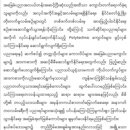
အခြေခံပညာအလယ်တန်းအဆင့်ပြီးဆုံးသည်အထိသာ ကျောင်းတက်ရောက်ခဲ့ရ
သူများကိုလည်း အလုပ်အကိုင်အခွင့်အလမ်းများရရှိနိုင်ရေး၊ နိုင်ငံတော်ဖွံ့ဖြိုး
တိုးတက်မှုလမ်းစဉ်များတွင် တစ်ဖက်တစ်လမ်းမှ အားဖြည့်ပါဝင်နိုင်ရေး
စဉ်းစားဆောင်ရွက်သွားရန်လိုကြောင်း၊ ထို့ကြောင့် သက်ဆိုင်ရာပညာရပ်များ
အလိုက် လုပ်ငန်းခွင်ဝင်ရောက်နိုင်သည့် Polytechnic ကျောင်းများ ဖွင့်လှစ်
သင်ကြားနိုင်ရေး ဆောင်ရွက်လျက်ရှိကြောင်း။
ပညာရေးနှင့် ဆက်စပ်၍ တက္ကသိုလ်များ၊ ကောလိပ်များ၊ အခြေခံပညာကျောင်း
များ၌ အားကစားကို အဆင့်မီမီဆောင်ရွက်နိုင်ရေးအတွက်လည်း ဖြည့်ဆည်း
ဆောင်ရွက်ပေးလျက်ရှိကြောင်း၊ ပညာသင်ယူရုံသာမကဘဲ ကိုယ်လက်လှုပ်ရှား
အားကစားကိုလည်းဆောင်ရွက်မှသာလျင် ကျန်းမာကြံ့ခိုင်သန်စွမ်းသည့်
ပညာတတ်လူသားအရင်းအမြစ်ကောင်းများ ထွက်ပေါ်လာမည်ဖြစ်ကြောင်း၊
သင်ကြားရေးတာဝန်ယူထားရသည့် ဆရာ၊ ဆရာမ များအနေဖြင့်လည်း မိမိ
တို့၏ တပည့်သားသမီးများ အမှန်တကယ်စာတတ်မြောက်စေရေး၊ အနာဂတ်
ဘဝလမ်းခရီးကို ပညာရပ်များအသုံးချ၍ ပင်ပန်းကြောင့်ကြမှုကင်းစွာ ဖြတ်သန်း
သွားနိုင်ရေး အခြေခံအုတ်မြစ်ကောင်းများ ချမှတ်ပေးနိုင်ရမည်ဖြစ်ကြောင်း။
နယ်စပ်ဒေသများ၌ တည်ငြိမ်အေးချမ်းမှုအားနည်းလာသဖြင့် အချို့သော