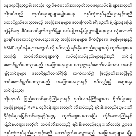
နေရောင်ခြည်စွမ်းအင်သုံး လျှပ်စစ်ဓာတ်အားထုတ်လုပ်ရေးလုပ်ငန်းများအတွက်
လိုအပ်သည့် ထုတ်ချေးငွေများရရှိစေရေး လုပ်ထုံးလုပ်နည်းများနှင့်အညီ
ဆောင်ရွက်ပေးသွားမည့် အခြေအနေများ၊ လေကြောင်းခရီးစဉ်တိုးချဲ့ပျံသန်းပြေး
ဆွဲနိုင်ရေး စီမံဆောင်ရွက်လျက်ရှိမှု၊ စပါးမျိုးသန့်မျိုးပွားမျိုးစေ့များ လုံလောက်
စွာရရှိရေးဆောင်ရွက်ပေးသွားမည့် အခြေအနေများ၊ စိုက်ပျိုးရေး၊ မွေးမြူရေးနှင့်
MSME လုပ်ငန်းများအတွက် လိုအပ်သည့် ရင်းနှီးမတည်ငွေများကို ထုတ်ချေးပေး
ထားပြီး ထပ်မံလိုအပ်မှုများကို လုပ်ထုံးလုပ်နည်းများနှင့်အညီ တင်ပြ
ဆောင်ရွက်ပေးသွားမည့် အခြေအနေများ၊ ကျေးရွာချင်းဆက်လမ်းအား အဆင့်
မြှင့်တင်မှုများ ဆောင်ရွက်လျက်ရှိပြီး ဆက်လက်၍ ဖြည့်စွက်အဆင့်မြှင့်
တင်ဆောင်ရွက်ပေးသွားမည့် အခြေအနေများနှင့် စပ်လျဉ်း၍ ဆွေးနွေး
တင်ပြသည်။
ထို့နောက် ပြည်ထောင်စုဝန်ကြီးများနှင့် ဒုတိယဝန်ကြီးများက စိုက်ပျိုးရေး၊
မွေးမြူရေးနှင့် MSME လုပ်ငန်းများအတွက် လိုအပ်သည့် ရင်းနှီးမတည်ငွေများကို
နိုင်ငံ့စီးပွားမြှင့်တင်ရေးရန်ပုံငွေမှ ထုတ်ချေးပေးထားပြီး တိုင်းဒေသကြီးနှင့်
ပြည်နယ်များအလိုက် ထပ်မံလိုအပ်သည့် ရင်းနှီးမတည်ငွေများကိုလည်း ဥပဒေ
လုပ်ထုံးလုပ်နည်းများနှင့်အညီ ဆောင်ရွက်ပေးသွားမည့် အခြေအနေများ၊ မျိုး