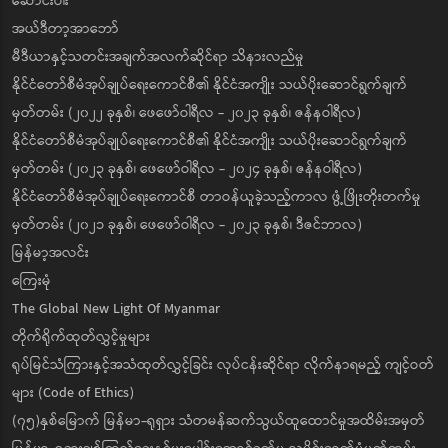
ဆောင်းပါး
အယ်ဒီတာ့အာဘော်
မီဒီယာနှင့်သတင်းအချက်အလက်ဆိုင်ရာ သိနားလည်မှု
နိုင်ငံတော်စီမံအုပ်ချုပ်ရေးကောင်စီ၏ နိုင်ငံအကျိုး သယ်ပိုးဆောင်ရွက်ချက်
မှတ်တမ်း (၂၀၂၂ ခုနှစ်၊ ဖေဖော်ဝါရီလ - ၂၀၂၃ ခုနှစ်၊ ဇန်နဝါရီလ)
နိုင်ငံတော်စီမံအုပ်ချုပ်ရေးကောင်စီ၏ နိုင်ငံအကျိုး သယ်ပိုးဆောင်ရွက်ချက်
မှတ်တမ်း (၂၀၂၃ ခုနှစ်၊ ဖေဖော်ဝါရီလ - ၂၀၂၄ ခုနှစ်၊ ဇန်နဝါရီလ)
နိုင်ငံတော်စီမံအုပ်ချုပ်ရေးကောင်စီ တာဝန်ယူခဲ့သည့်ကာလ ဖွံ့ဖြိုးတိုးတက်မှု
မှတ်တမ်း (၂၀၂၁ ခုနှစ်၊ ဖေဖော်ဝါရီလ - ၂၀၂၃ ခုနှစ်၊ ဒီဇင်ဘာလ)
မြန်မာ့အလင်း
ကြေးမုံ
The Global New Light Of Myanmar
တိုက်ရိုက်ထုတ်လွှင့်မှုများ
ရုပ်မြင်သံကြားနှင့်အသံထုတ်လွှင့်ခြင်း လုပ်ငန်းဆိုင်ရာ လိုက်နာရမည့် ကျင့်ဝတ်
များ (Code of Ethics)
(၇၅)နှစ်မြောက် မြန်မာ-ရုရှား သံတမန်ဆက်သွယ်ထူထောင်မှုအထိမ်းအမှတ်