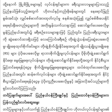
ထို့နောက် မြို့မိမြို့ဖများနှင့် လုပ်ငန်းရှင်များက ခရီးသွားလာမှုများပြားသည့်
ပြည်နယ်ဖြစ်သည့်အတွက် ဟိုတယ်နှင့်တည်းခိုခန်းများတွင် နေရောင်ခြည်
စွမ်းအင်သုံး လျှပ်စစ်ဓာတ်အားထုတ်လုပ်မှု စနစ်အသုံးပြု၍ လျှပ်စစ်မီးပေးနိုင်
ရေးရင်းနှီးမတည်ငွေများကို အတိုးနှုန်းသက်သာစွာဖြင့် ဆောင်ရွက်ပေးစေလိုမှု၊
မွန်ပြည်နယ်အတွင်း၌ ခရီးစဉ်ဒေသများစွာဖြင့် ပြည်တွင်း၊ ပြည်ပခရီးသွားများ
ကို ဆွဲဆောင်ထားရှိသဖြင့် လေကြောင်းခရီးစဉ် တိုးချဲ့ပျံသန်းပြေးဆွဲပေးစေလို
မှု၊ မျိုးစေ့ထုတ်စိုက်ခင်းများ တိုးချဲ့စိုက်ပျိုးနိုင်ရေးအတွက် မျိုးသန့်မျိုးပွားမျိုးစေ့
(RS) များ ပံ့ပိုးပေးစေလိုမှု၊ ရာဘာစိုက်ပျိုးမှုလုပ်ငန်းများ ပိုမိုတိုးချဲ့ဆောင်ရွက်
နိုင်ရေး၊ မွေးမြူရေးလုပ်ငန်းများ တိုးချဲ့ဆောင်ရွက်နိုင်ရေးတို့အတွက် နိုင်ငံ့စီးပွား
မြှင့်တင်ရေးရန်ပုံငွေမှ စိုက်ပျိုးမွေးမြူရေးချေးငွေများ ထပ်မံထုတ်ပေးစေလိုမှု၊
ပြည်နယ်အတွင်း ဆန်စက်လုပ်ငန်းများ တိုးချဲ့ဆောင်ရွက်နိုင်ရေးအတွက် နိုင်ငံ့
စီးပွားမြှင့်တင်ရေးရန်ပုံငွေမှ ပံ့ပိုးကူညီပေးစေလိုမှုနှင့် အခြားလိုအပ်သည်များကို
ရှင်းလင်းတင်ပြကြသည်။
တင်ပြချက်များအပေါ် ပြည်နယ်ဝန်ကြီးချုပ်နှင့် ပြည်ထောင်စုဝန်ကြီးများက
ပြန်လည်ရှင်းလင်းဆွေးနွေး
တင်ပြမှုများနှင့်ပတ်သက်၍ ပြည်နယ်ဝန်ကြီးချုပ်က ဟိုတယ်လုပ်ငန်းရှင်များ၏