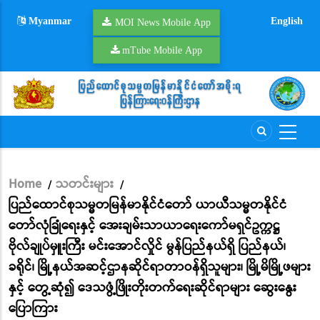
Skip
Myanmar
English
to
MOI News Mobile App
main
mTube Mobile App
content
Home
သတင်းများ
/
/
Breadcrumb
ပြည်ထောင်စုသမ္မတမြန်မာနိုင်ငံတော် ယာယီသမ္မတနိုင်ငံ
တော်လုံခြုံရေးနှင့် အေးချမ်းသာယာရေးကော်မရှင်ဥက္ကဋ္ဌ
ဗိုလ်ချုပ်မှူးကြီး မင်းအောင်လှိုင် မွန်ပြည်နယ်ရှိ ပြည်နယ်၊
ခရိုင်၊ မြို့နယ်အဆင့်ဌာနဆိုင်ရာတာဝန်ရှိသူများ၊ မြို့မိမြို့ဖများ
နှင့် တွေ့ဆုံ၍ ဒေသဖွံ့ဖြိုးတိုးတက်ရေးဆိုင်ရာများ ဆွေးနွေး
ပြောကြား