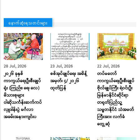
နောက်ဆုံးရသတင်းများ
28 Jul, 2026
23 Jul, 2026
22 Jul, 2026
၂ဝ၂၆ ခုနှစ်
စစ်အုပ်ချုပ်ရေး အမိန့်
တပ်မတော်
ကာကွယ်ရေးဦးစီးချုပ်
အမှတ်၊ ၄/ ၂၀၂၆
ကာကွယ်ရေးဦးစီးချုပ်
ရုံး (ကြည်း၊ ရေ၊ လေ)
ထုတ်ပြန်
ဗိုလ်ချုပ်ကြီး ရဲဝင်းဦး
မိသားစုများ
မြန်မာနိုင်ငံဆိုင်ရာ
ဝါဆိုသင်္ကန်းဆက်ကပ်
တရုတ်ပြည်သူ့
လှူဒါန်းပွဲ မင်္ဂလာ
သမ္မတနိုင်ငံ သံအမတ်
အခမ်းအနားကျင်းပ
ကြီးအား လက်ခံ
တွေ့ဆုံ