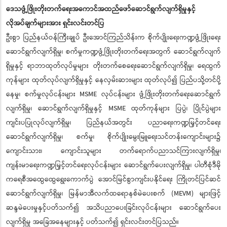
ဒေသဖွံ့ဖြိုးတိုးတက်ရေးအကောင်အထည်ဖော်ဆောင်ရွက်လျက်ရှိမှုနှင့်
လိုအပ်ချက်များအား ရှင်းလင်းတင်ပြ
ဦးစွာ ပြည်နယ်ဝန်ကြီးချုပ် ဦးအောင်ကြည်သိန်းက စိုက်ပျိုးရေးကဏ္ဍဖွံ့ဖြိုးရေး
ဆောင်ရွက်လျက်ရှိမှု၊ စက်မှုကဏ္ဍဖွံ့ဖြိုးတိုးတက်ရေးအတွက် ဆောင်ရွက်လျက်
ရှိမှုနှင့် ရာဘာထုတ်လုပ်မှုများ တိုးတက်စေရေးဆောင်ရွက်လျက်ရှိမှု၊ ရေထွက်
ကုန်များ ထုတ်လုပ်လျက်ရှိမှုနှင့် နေလှမ်းဆားများ ထုတ်လုပ်၍ ပြည်ပသို့တင်ပို့
နေမှု၊ စက်မှုလုပ်ငန်းများ MSME လုပ်ငန်းများ ဖွံ့ဖြိုးတိုးတက်ရေးဆောင်ရွက်
လျက်ရှိမှု၊ ဆောင်ရွက်လျက်ရှိမှုနှင့် MSME ထုတ်ကုန်များ ပြပွဲ၊ ပြိုင်ပွဲများ
ကျင်းပပြုလုပ်လျက်ရှိမှု၊ ပြည်နယ်အတွင်း ပညာရေးကဏ္ဍမြှင့်တင်ရေး
ဆောင်ရွက်လျက်ရှိမှု၊ စက်မှု၊ စိုက်ပျိုးမွေးမြူရေးသင်တန်းကျောင်းများ၌
ကျောင်းသား၊ ကျောင်းသူများ တက်ရောက်ပညာသင်ကြားလျက်ရှိမှု၊
ကျန်းမာရေးကဏ္ဍမြှင့်တင်ရေးလုပ်ငန်းများ ဆောင်ရွက်ပေးလျက်ရှိမှု၊ ပါတီစုံဒီမို
ကရေစီအထွေထွေရွေးကောက်ပွဲ အောင်မြင်စွာကျင်းပနိုင်ရေး ကြိုတင်ပြင်ဆင်
ဆောင်ရွက်လျက်ရှိမှု၊ မြန်မာအီလက်ထရောနစ်မဲပေးစက် (MEVM) များဖြင့်
ဆန္ဒမဲပေးမှုနှင့်ပတ်သက်၍ အသိပညာပေးခြင်းလုပ်ငန်းများ ဆောင်ရွက်ပေး
လျက်ရှိမှု အခြေအနေများနှင့် ပတ်သက်၍ ရှင်းလင်းတင်ပြသည်။