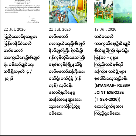
22 Jul, 2026
21 Jul, 2026
17 Jul, 2026
ပြည်ထောင်စုသမ္မတ
တပ်မတော်
တပ်မတော်
မြန်မာနိုင်ငံတော်
ကာကွယ်ရေးဦးစီးချုပ်
ကာကွယ်ရေးဦးစီးချုပ်
တပ်မတော်
ဗိုလ်ချုပ်ကြီး ရဲဝင်းဦး
ဗိုလ်ချုပ်ကြီး ရဲဝင်းဦး
ကာကွယ်ရေးဦးစီးချုပ်
ရန်ကုန်တိုင်းဒေသကြီး
မြန်မာ - ရုရှား
ရုံး စစ်အုပ်ချုပ်ရေး
မရမ်းကုန်းမြို့နယ်ရှိ
ကြည်းတပ်နှစ်ရပ်
အမိန့်အမှတ်၊ ၄ /
တပ်မတော်အကြီးစား
အကြား တပ်ဖွဲ့များ
၂၀၂၆
စက်ရုံ၊ စက်ရုံခွဲ (ရန်
စုပေါင်းလေ့ကျင့်ခန်း
ကုန်) လုပ်ငန်း
(MYANMAR- RUSSIA
ဆောင်ရွက်နေမှု
JOINT EXERCISE
အခြေအနေများအား
(TIGER-2026))
သွားရောက်ကြည့်ရှု
ဆောင်ရွက်မှုအား
စစ်ဆေး
ကြည့်ရှုစစ်ဆေး