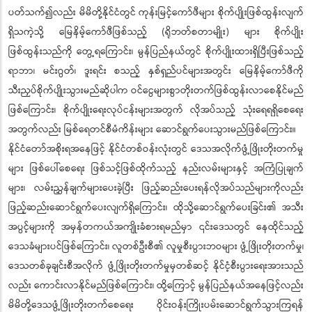
ပတ်သက်၍လည်း မိမိတို့နိုင်ငံတွင် ကုန်းမြင့်ကော်ဖီများ စိုက်ပျိုးဖြစ်ထွန်းလျက်
ရှိသကဲ့သို့ မြေနိမ့်ကော်ဖီဖြစ်သည့် (ရိုဘတ်စတာမျိုး) များ စိုက်ပျိုး
ဖြစ်ထွန်းသည်ကို တွေ့ရကြောင်း၊ မွန်ပြည်နယ်တွင် စိုက်ပျိုးထားရှိပြီးဖြစ်သည့်
ရာဘာ၊ မင်းဂွတ်၊ ဒူးရင်း စသည့် နှစ်ရှည်ပင်များအတွင်း မြေနိမ့်ကော်ဖီကို
သီးညှပ်စိုက်ပျိုးသွားမည်ဆိုပါက ဝင်ငွေများစွာတိုးတက်ဖြစ်ထွန်းလာစေနိုင်မည်
ဖြစ်ကြောင်း၊ စိုက်ပျိုးရေးလုပ်ငန်းများအတွက် လိုအပ်သည့် သုံးရေရရှိစေရေး
အတွက်လည်း မြစ်ရေတင်စီမံကိန်းများ ဆောင်ရွက်ပေးသွားမည်ဖြစ်ကြောင်း။
နိုင်ငံတော်အစိုးရအနေဖြင့် နိုင်ငံတစ်ဝန်းလုံးတွင် ဒေသအလိုက်ဖွံ့ဖြိုးတိုးတက်မှု
များ ဖြစ်ပေါ်စေရေး ဖြစ်သင့်ဖြစ်ထိုက်သည့် နည်းလမ်းများနှင့် အကြံပြုချက်
များ၊ လမ်းညွှန်ချက်များပေးခဲ့ပြီး ဖြည့်ဆည်းပေးရန်လိုအပ်သည်များကိုလည်း
ဖြည့်ဆည်းဆောင်ရွက်ပေးလျက်ရှိကြောင်း၊ ထိုသို့ဆောင်ရွက်ပေးခြင်း၏ အသီး
အပွင့်များကို အမှန်တကယ်အကျိုးခံစားရမည်မှာ ၎င်းဒေသတွင် နေထိုင်သည့်
ဒေသခံများပင်ဖြစ်ကြောင်း၊ လူတစ်ဦးစီ၏ လူမှုစီးပွားဘဝများ ဖွံ့ဖြိုးတိုးတက်မှု၊
ဒေသတစ်ခုချင်းစီအလိုက် ဖွံ့ဖြိုးတိုးတက်မှုမှတစ်ဆင့် နိုင်ငံ့စီးပွားရေးအားသည်
လည်း ကောင်းလာနိုင်မည်ဖြစ်ကြောင်း၊ ထို့ကြောင့် မွန်ပြည်နယ်အနေဖြင့်လည်း
မိမိတို့ဒေသဖွံ့ဖြိုးတိုးတက်စေရေး ဝိုင်းဝန်းကြိုးပမ်းဆောင်ရွက်သွားကြရန်