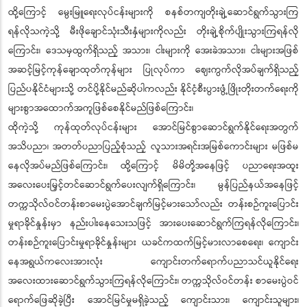
ထို့ကြောင့် မွေးမြူရေးလုပ်ငန်းများကို စနစ်တကျတိုးချဲ့ဆောင်ရွက်သွားကြ
ရန်လိုသကဲ့သို့ မီးဖိုချောင်သုံးသီးနှံများကိုလည်း တိုးချဲ့စိုက်ပျိုးသွားကြရန်လို
ကြောင်း၊ ဒေသမှထွက်ရှိသည့် အသား၊ ငါးများကို အေးခဲအသား၊ ငါးများအဖြစ်
အဆင့်မြင့်ကုန်ချောထုတ်ကုန်များ ပြုလုပ်ကာ ဈေးကွက်လိုအပ်ချက်ရှိသည့်
ပြည်ပနိုင်ငံများသို့ တင်ပို့နိုင်မည်ဆိုပါကလည်း နိုင်ငံ့စီးပွားဖွံ့ဖြိုးတိုးတက်ရေးကို
များစွာအထောက်အကူဖြစ်စေနိုင်မည်ဖြစ်ကြောင်း၊
ထိုကဲ့သို့ ကုန်ထုတ်လုပ်ငန်းများ အောင်မြင်စွာဆောင်ရွက်နိုင်ရေးအတွက်
အသိပညာ၊ အတတ်ပညာပြည့်စုံသည့် လူသားအရင်းအမြစ်ကောင်းများ မဖြစ်မ
နေလိုအပ်မည်ဖြစ်ကြောင်း၊ ထို့ကြောင့် မိမိတို့အနေဖြင့် ပညာရေးအထူး
အလေးပေးမြှင့်တင်ဆောင်ရွက်ပေးလျက်ရှိကြောင်း၊ မွန်ပြည်နယ်အနေဖြင့်
တက္ကသိုလ်ဝင်တန်းစာမေးပွဲအောင်ချက်မြင့်မားသော်လည်း တန်းစဉ်ကူးပြောင်း
မှုရာခိုင်နှုန်းမှာ နည်းပါးနေသေးသဖြင့် အားပေးဆောင်ရွက်ကြရန်လိုကြောင်း၊
တန်းစဉ်ကူးပြောင်းမှုရာခိုင်နှုန်းများ ယခင်ကထက်မြင့်မားလာစေရေး၊ ကျောင်း
နေအရွယ်ကလေးအားလုံး ကျောင်းတက်ရောက်ပညာသင်ယူနိုင်ရေး
အလေးထားဆောင်ရွက်သွားကြရန်လိုကြောင်း၊ တက္ကသိုလ်ဝင်တန်း စာမေးပွဲဝင်
ရောက်ဖြေဆိုခဲ့ပြီး အောင်မြင်မှုမရှိခဲ့သည့် ကျောင်းသား၊ ကျောင်းသူများ၊