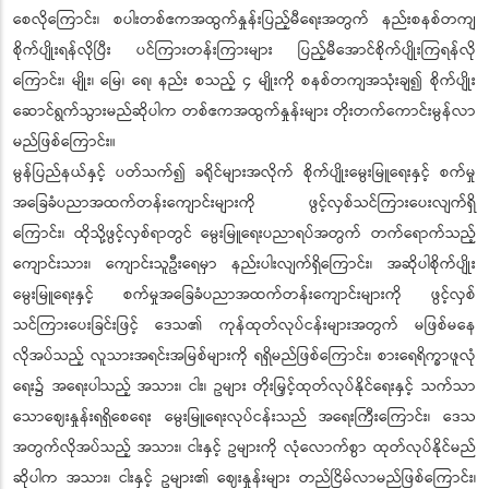
စေလိုကြောင်း၊ စပါးတစ်ဧကအထွက်နှုန်းပြည့်မီရေးအတွက် နည်းစနစ်တကျ
စိုက်ပျိုးရန်လိုပြီး ပင်ကြားတန်းကြားများ ပြည့်မီအောင်စိုက်ပျိုးကြရန်လို
ကြောင်း၊ မျိုး၊ မြေ၊ ရေ၊ နည်း စသည့် ၄ မျိုးကို စနစ်တကျအသုံးချ၍ စိုက်ပျိုး
ဆောင်ရွက်သွားမည်ဆိုပါက
တစ်ဧကအထွက်နှုန်းများ တိုးတက်ကောင်းမွန်လာ
မည်ဖြစ်ကြောင်း။
မွန်ပြည်နယ်နှင့် ပတ်သက်၍ ခရိုင်များအလိုက် စိုက်ပျိုးမွေးမြူရေးနှင့် စက်မှု
အခြေခံပညာအထက်တန်းကျောင်းများကို ဖွင့်လှစ်သင်ကြားပေးလျက်ရှိ
ကြောင်း၊ ထိုသို့ဖွင့်လှစ်ရာတွင် မွေးမြူရေးပညာရပ်အတွက် တက်ရောက်သည့်
ကျောင်းသား၊ ကျောင်းသူဦးရေမှာ နည်းပါးလျက်ရှိကြောင်း၊ အဆိုပါစိုက်ပျိုး
မွေးမြူရေးနှင့် စက်မှုအခြေခံပညာအထက်တန်းကျောင်းများကို ဖွင့်လှစ်
သင်ကြားပေးခြင်းဖြင့် ဒေသ၏ ကုန်ထုတ်လုပ်ငန်းများအတွက် မဖြစ်မနေ
လိုအပ်သည့် လူသားအရင်းအမြစ်များကို ရရှိမည်ဖြစ်ကြောင်း၊ စားရေရိက္ခာဖူလုံ
ရေး၌ အရေးပါသည့် အသား၊ ငါး၊ ဥများ တိုးမြှင့်ထုတ်လုပ်နိုင်ရေးနှင့် သက်သာ
သောဈေးနှုန်းရရှိစေရေး မွေးမြူရေးလုပ်ငန်းသည် အရေးကြီးကြောင်း၊ ဒေသ
အတွက်လိုအပ်သည့် အသား၊ ငါးနှင့် ဥများကို လုံလောက်စွာ ထုတ်လုပ်နိုင်မည်
ဆိုပါက အသား၊ ငါးနှင့် ဥများ၏ ဈေးနှုန်းများ တည်ငြိမ်လာမည်ဖြစ်ကြောင်း၊