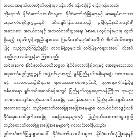
အလေးအနက်ထားတိုက်တွန်းမှာကြားလိုကြောင်းဖြင့် ပြောကြားသည်။
ထို့နောက် နိုင်ငံတော်ယာယီသမ္မတ နိုင်ငံတော်လုံခြုံရေးနှင့် အေးချမ်းသာယာ
ရေးကော်မရှင်ဥက္ကဋ္ဌသည် ခင်းကျင်းပြသထားသည့် မွန်ပြည်နယ်အတွင်းရှိ
အသေးစား၊ အငယ်စားနှင့် အလတ်စားစီးပွားရေး (MSME) လုပ်ငန်းများမှ ထွက်
ရှိသည့် ထုတ်ကုန်ပစ္စည်းများအား ပြခန်းတစ်ခုချင်းစီအလိုက် စိတ်ပါဝင်စားစွာ
ဖြင့် လှည့်လည်ကြည့်ရှုပြီး တာဝန်ရှိသူများ၏ တင်ပြချက်များအပေါ် လိုအပ်
သည်များ လမ်းညွှန်မှာကြားသည်။
ယင်းနောက် နိုင်ငံတော်ယာယီသမ္မတ နိုင်ငံတော်လုံခြုံရေးနှင့် အေးချမ်းသာယာ
ရေးကော်မရှင်ဥက္ကဋ္ဌနှင့် အဖွဲ့ဝင်များသည် မွန်ပြည်နယ်အစိုးရအဖွဲ့၊ အားကစား
နှင့် ကာယပညာဦးစီးဌာန၊ ရာမညအားကစားကွင်းသို့ သွားရောက်ကြည့်ရှု
စစ်ဆေးရာ ရှင်းလင်းဆောင်ခန်းမတွင် ပြည်နယ်လူမှုရေးရာဝန်ကြီးက ရာမည
အားကစားကွင်းတည်ဆောက်ထားရှိမှု အခြေအနေများ၊ ပြည်နယ်ကျောင်းသား
အားကစားကွင်း တည်ဆောက်ထားရှိမှုအခြေအနေများ၊ လူငယ်စင်တာဖွင့်လှစ်
နိုင်ရေးဆောင်ရွက်ထားရှိမှု အခြေအနေများနှင့် ပြည်နယ်အားကစားဥယျာဉ်
တည်ဆောက်ထားရှိမှုအခြေအနေများကို ရှင်းလင်းတင်ပြသည်။
ရှင်းလင်းတင်ပြမှုများအပေါ် နိုင်ငံတော်ယာယီသမ္မတ နိုင်ငံတော်လုံခြုံရေးနှင့်