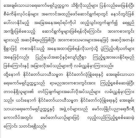
အေးချမ်းသာယာရေးကော်မရှင်ဥက္ကဋ္ဌက သိရှိလိုသည်များ ပြန်လည်မေးမြန်းပြီး
စီမံကိန်းလုပ်ငန်းများ အကောင်အထည်ဖော်ဆောင်ရွက်ရာတွင် နောင်တွင်ဖြစ်
ပေါ်လာနိုင်မည့် အခြေအနေအရပ်ရပ်ကိုပါ ထည့်သွင်းတွက်ချက်၍ ရေရှည်
အကျိုးဖြစ်စေသည့် ဆောင်ရွက်မှုများဖြစ်ရန်လိုကြောင်း၊ အားကစားကွင်း
များသည် အဆင့်မီရမည်ဖြစ်ပြီး အားကစားသမားများအနေဖြင့် အဆင့်အတန်း
ရှိစွာဖြင့် ကစားနိုင်သည့် အနေအထားဖြစ်ရန်လိုသကဲ့သို့ ပွဲကြည့်ပရိသတ်များ
အနေဖြင့်လည်း ပြည်နယ်အဆင့်နှင့်လျော်ညီစွာ ကြည့်ရှုအားပေးနိုင်ရမည်
ဖြစ်ကြောင်းနှင့် အခြားလိုအပ်သည်များကို လမ်းညွှန်မှာကြားသည်။
ထို့နောက် နိုင်ငံတော်ယာယီသမ္မတ နိုင်ငံတော်လုံခြုံရေးနှင့် အေးချမ်းသာယာ
ရေးကော်မရှင်ဥက္ကဋ္ဌသည် ရာမညအားကစားကွင်းအား ကြည့်ရှုစစ်ဆေးခဲ့ပြီး
တာဝန်ရှိသူများ၏ တင်ပြချက်များအပေါ်လိုအပ်သည်များ လမ်းညွှန်မှာကြား
သည်။ ယင်းနောက် နိုင်ငံတော်ယာယီသမ္မတ နိုင်ငံတော်လုံခြုံရေးနှင့် အေးချမ်း
သာယာရေးကော်မရှင်ဥက္ကဋ္ဌနှင့် အဖွဲ့ဝင်များသည် မော်လမြိုင်ပညာရေးဒီဂရီ
ကောလိပ်အတွင်း မော်တော်ယာဉ်များဖြင့် လှည့်လည်ကြည့်ရှုစစ်ဆေးခဲ့
ကြောင်း သတင်းရရှိသည်။