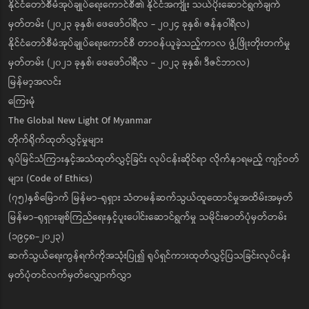
နိုင်ငံတော်စီမံအုပ်ချုပ်ရေးကောင်စီ၏ နိုင်ငံအကျိုး သယ်ပိုးဆောင်ရွက်ချက်
မှတ်တမ်း (၂၀၂၃ ခုနှစ်၊ ဖေဖော်ဝါရီလ - ၂၀၂၄ ခုနှစ်၊ ဇန်နဝါရီလ)
နိုင်ငံတော်စီမံအုပ်ချုပ်ရေးကောင်စီ တာဝန်ယူခဲ့သည့်ကာလ ဖွံ့ဖြိုးတိုးတက်မှု
မှတ်တမ်း (၂၀၂၁ ခုနှစ်၊ ဖေဖော်ဝါရီလ - ၂၀၂၃ ခုနှစ်၊ ဒီဇင်ဘာလ)
မြန်မာ့အလင်း
ကြေးမုံ
The Global New Light Of Myanmar
တိုက်ရိုက်ထုတ်လွှင့်မှုများ
ရုပ်မြင်သံကြားနှင့်အသံထုတ်လွှင့်ခြင်း လုပ်ငန်းဆိုင်ရာ လိုက်နာရမည့် ကျင့်ဝတ်
များ (Code of Ethics)
(၇၅)နှစ်မြောက် မြန်မာ-ရုရှား သံတမန်ဆက်သွယ်ထူထောင်မှုအထိမ်းအမှတ်
မြန်မာ-ရုရှားချစ်ကြည်ရေးနှင့်ပူးပေါင်းဆောင်ရွက်မှု သမိုင်းဓာတ်ပုံမှတ်တမ်း
(၁၉၄၈-၂၀၂၃)
ဆက်သွယ်ရေးကွန်ရက်ကိုအသုံးပြု၍ ရုပ်ရှင်ကားထုတ်လွှင့်ပြသခြင်းလုပ်ငန်း
မှတ်ပုံတင်လက်မှတ်လျှောက်လွှာ