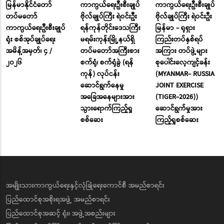
မြန်မာနိုင်ငံတော်
ကာကွယ်ရေးဦးစီးချုပ်
ကာကွယ်ရေးဦးစီးချုပ်
တပ်မတော်
ဗိုလ်ချုပ်ကြီး ရဲဝင်းဦး
ဗိုလ်ချုပ်ကြီး ရဲဝင်းဦး
ကာကွယ်ရေးဦးစီးချုပ်
ရန်ကုန်တိုင်းဒေသကြီး
မြန်မာ - ရုရှား
ရုံး စစ်အုပ်ချုပ်ရေး
မရမ်းကုန်းမြို့နယ်ရှိ
ကြည်းတပ်နှစ်ရပ်
အမိန့်အမှတ်၊ ၄ /
တပ်မတော်အကြီးစား
အကြား တပ်ဖွဲ့များ
၂၀၂၆
စက်ရုံ၊ စက်ရုံခွဲ (ရန်
စုပေါင်းလေ့ကျင့်ခန်း
ကုန်) လုပ်ငန်း
(MYANMAR- RUSSIA
ဆောင်ရွက်နေမှု
JOINT EXERCISE
အခြေအနေများအား
(TIGER-2026))
သွားရောက်ကြည့်ရှု
ဆောင်ရွက်မှုအား
စစ်ဆေး
ကြည့်ရှုစစ်ဆေး
အမျိုးသားကာကွယ်ရေးနှင့်လုံခြုံရေးကောင်စီ အမည်စာရင်း
ပြည်ထောင်စုအစိုးရအဖွဲ့ အမည်စာရင်း
ပြည်ထောင်စုအဆင့် ရုံး၊ အဖွဲ့အစည်းများ