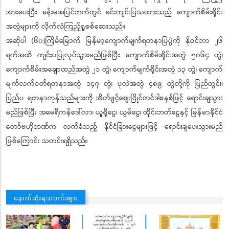
အားပေးပြီး ခန်းမအပြင်ဘက်တွင် ခင်းကျင်းပြသထားသည့် ကျောက်စိမ်းရိုင်း
အတွဲများကို လိုက်လံကြည့်ရှုစစ်ဆေးသည်။
အဆိုပါ (၆၀)ကြိမ်မြောက် မြန်မာ့ကျောက်မျက်ရတနာပြပွဲကို နိုဝင်ဘာ ၂၆
ရက်အထိ ကျင်းပပြုလုပ်သွားမည်ဖြစ်ပြီး ကျောက်စိမ်းရိုင်းအတွဲ ၅၀၆၄ တွဲ၊
ကျောက်စိမ်းအချောထည်အတွဲ ၂၁ တွဲ၊ ကျောက်မျက်ရိုင်းအတွဲ ၁၃ တွဲ၊ ကျောက်
မျက်လက်ဝတ်ရတနာအတွဲ ၁၄၇ တွဲ၊ ပုလဲအတွဲ ၄၈၉ တွဲတို့ကို ပြည်တွင်း၊
ပြည်ပ ရတနာကုန်သည်များကို အိတ်ဖွင့်ဈေးပြိုင်တင်ဒါစနစ်ဖြင့် ရောင်းချသွား
မည်ဖြစ်ပြီး အမေရိကန်ဒေါ်လာ၊ ယူရိုငွေ၊ ယွမ်ငွေ၊ ထိုင်းဘတ်ငွေနှင့် မြန်မာနိုင်ငံ
တော်ဗဟိုဘဏ်က လက်ခံသည့် နိုင်ငံခြားငွေများဖြင့် ‌ရောင်းချပေးသွားမည်
ဖြစ်ကြောင်း သတင်းရရှိသည်။
နောက်ဆုံးရသတင်းများ