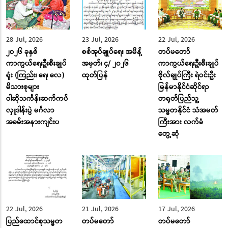
28 Jul, 2026
23 Jul, 2026
22 Jul, 2026
၂ဝ၂၆ ခုနှစ်
စစ်အုပ်ချုပ်ရေး အမိန့်
တပ်မတော်
ကာကွယ်ရေးဦးစီးချုပ်
အမှတ်၊ ၄/ ၂၀၂၆
ကာကွယ်ရေးဦးစီးချုပ်
ရုံး (ကြည်း၊ ရေ၊ လေ)
ထုတ်ပြန်
ဗိုလ်ချုပ်ကြီး ရဲဝင်းဦး
မိသားစုများ
မြန်မာနိုင်ငံဆိုင်ရာ
ဝါဆိုသင်္ကန်းဆက်ကပ်
တရုတ်ပြည်သူ့
လှူဒါန်းပွဲ မင်္ဂလာ
သမ္မတနိုင်ငံ သံအမတ်
အခမ်းအနားကျင်းပ
ကြီးအား လက်ခံ
တွေ့ဆုံ
22 Jul, 2026
21 Jul, 2026
17 Jul, 2026
ပြည်ထောင်စုသမ္မတ
တပ်မတော်
တပ်မတော်