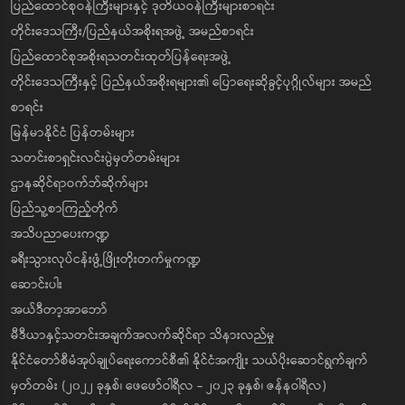
ပြည်ထောင်စုဝန်ကြီးများနှင့် ဒုတိယဝန်ကြီးများစာရင်း
တိုင်းဒေသကြီး/ပြည်နယ်အစိုးရအဖွဲ့ အမည်စာရင်း
ပြည်ထောင်စုအစိုးရသတင်းထုတ်ပြန်ရေးအဖွဲ့
တိုင်းဒေသကြီးနှင့် ပြည်နယ်အစိုးရများ၏ ပြောရေးဆိုခွင့်ပုဂ္ဂိုလ်များ အမည်
စာရင်း
မြန်မာနိုင်ငံ ပြန်တမ်းများ
သတင်းစာရှင်းလင်းပွဲမှတ်တမ်းများ
ဌာနဆိုင်ရာဝက်ဘ်ဆိုက်များ
ပြည်သူ့စာကြည့်တိုက်
အသိပညာပေးကဏ္ဍ
ခရီးသွားလုပ်ငန်းဖွံ့ဖြိုးတိုးတက်မှုကဏ္ဍ
ဆောင်းပါး
အယ်ဒီတာ့အာဘော်
မီဒီယာနှင့်သတင်းအချက်အလက်ဆိုင်ရာ သိနားလည်မှု
နိုင်ငံတော်စီမံအုပ်ချုပ်ရေးကောင်စီ၏ နိုင်ငံအကျိုး သယ်ပိုးဆောင်ရွက်ချက်
မှတ်တမ်း (၂၀၂၂ ခုနှစ်၊ ဖေဖော်ဝါရီလ - ၂၀၂၃ ခုနှစ်၊ ဇန်နဝါရီလ)