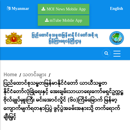
Skip
Myanmar
English
to
MOI News Mobile App
main
mTube Mobile App
content
Home
သတင်းများ
/
/
Breadcrumb
ပြည်ထောင်စုသမ္မတမြန်မာနိုင်ငံတော် ယာယီသမ္မတ
နိုင်ငံတော်လုံခြုံရေးနှင့် အေးချမ်းသာယာရေးကော်မရှင်ဥက္ကဋ္ဌ
ဗိုလ်ချုပ်မှူးကြီး မင်းအောင်လှိုင် (၆၀)ကြိမ်မြောက် မြန်မာ့
ကျောက်မျက်ရတနာပြပွဲ ဖွင့်ပွဲအခမ်းအနားသို့ တက်ရောက်
ချီးမြှင့်