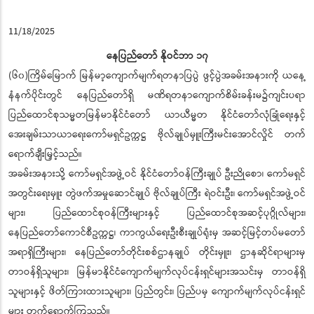
11/18/2025
နေပြည်တော် နိုဝင်ဘာ ၁၇
(၆၀)ကြိမ်မြောက် မြန်မာ့ကျောက်မျက်ရတနာပြပွဲ ဖွင့်ပွဲအခမ်းအနားကို ယနေ့
နံနက်ပိုင်းတွင် နေပြည်တော်ရှိ မဏိရတနာကျောက်စိမ်းခန်းမ၌ကျင်းပရာ
ပြည်ထောင်စုသမ္မတမြန်မာနိုင်ငံတော် ယာယီမ္မတ နိုင်ငံတော်လုံခြုံရေးနှင့်
အေးချမ်းသာယာရေးကော်မရှင်ဥက္ကဋ္ဌ ဗိုလ်ချုပ်မှူးကြီးမင်းအောင်လှိုင် တက်
ရောက်ချီးမြှင့်သည်။
အခမ်းအနားသို့ ကော်မရှင်အဖွဲ့ဝင် နိုင်ငံတော်ဝန်ကြီးချုပ် ဦးညိုစော၊ ကော်မရှင်
အတွင်းရေးမှူး တွဲဖက်အမှုဆောင်ချုပ် ဗိုလ်ချုပ်ကြီး ရဲဝင်းဦး၊ ကော်မရှင်အဖွဲ့ဝင်
များ၊ ပြည်ထောင်စုဝန်ကြီးများနှင့် ပြည်ထောင်စုအဆင့်ပုဂ္ဂိုလ်များ၊
နေပြည်တော်ကောင်စီဥက္ကဋ္ဌ၊ ကာကွယ်ရေးဦးစီးချုပ်ရုံးမှ အဆင့်မြင့်တပ်မတော်
အရာရှိကြီးများ၊ နေပြည်တော်တိုင်းစစ်ဌာနချုပ် တိုင်းမှူး၊ ဌာနဆိုင်ရာများမှ
တာဝန်ရှိသူများ၊ မြန်မာနိုင်ငံကျောက်မျက်လုပ်ငန်းရှင်များအသင်းမှ တာဝန်ရှိ
သူများနှင့် ဖိတ်ကြားထားသူများ၊ ပြည်တွင်း၊ ပြည်ပမှ ကျောက်မျက်လုပ်ငန်းရှင်
များ တက်ရောက်ကြသည်။