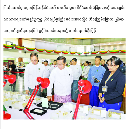
ပြည်ထောင်စုသမ္မတမြန်မာနိုင်ငံတော် ယာယီသမ္မတ နိုင်ငံတော်လုံခြုံရေးနှင့် အေးချမ်း
သာယာရေးကော်မရှင်ဥက္ကဋ္ဌ ဗိုလ်ချုပ်မှူးကြီး မင်းအောင်လှိုင် (၆၀)ကြိမ်မြောက် မြန်မာ့
ကျောက်မျက်ရတနာပြပွဲ ဖွင့်ပွဲအခမ်းအနားသို့ တက်ရောက်ချီးမြှင့်