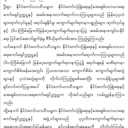
ဦးစွာ နိုင်ငံတော်ယာယီသမ္မတ နိုင်ငံတော်လုံခြုံရေးနှင့်အေးချမ်းသာယာရေး
ကော်မရှင်ဥက္ကဋ္ဌနှင့် အခမ်းအနားတက်ရောက်လာကြသူများသည် မြန်မာ့ပုလဲ
များထုတ်လုပ်မှုနှင့် ရောင်းချနိုင်မှု၊ ကျောက်မျက်ရတနာပစ္စည်းများ ထုတ်လုပ်မှု
နှင့် (၆၀)ကြိမ်မြောက်မြန်မာ့ကျောက်မျက်ရတနာပြပွဲ အခမ်းအနားကျင်းပနိုင်
ရေး ပြင်ဆင်ဆောင်ရွက်ခဲ့မှု ဗီဒီယိုမှတ်တမ်းအား ကြည့်ရှုကြသည်။
ယင်းနောက် နိုင်ငံတော်ယာယီသမ္မတ နိုင်ငံတော်လုံခြုံရေးနှင့် အေးချမ်းသာယာ
ရေးကော်မရှင်ဥက္ကဋ္ဌနှင့် အခမ်းအနားတက်ရောက်လာကြသူများသည်
(၆၀)ကြိမ်မြောက် မြန်မာ့ကျောက်မျက်ရတနာပြပွဲ၌ ရောင်းချရန် မဏိရတနာ
ကျောက်စိမ်းခန်းမအတွင်း ပြသထားသော ကျောက်စိမ်း၊ ကျောက်မျက်အတွဲ
များနှင့် ပုလဲအတွဲများကို လိုက်လံကြည့်ရှုစစ်ဆေးပြီး တာဝန်ရှိသူများ၏
ရှင်းလင်းတင်ပြမှုအပေါ် နိုင်ငံတော်ယာယီသမ္မတ နိုင်ငံတော်လုံခြုံရေးနှင့်
အေးချမ်းသာယာရေးကော်မရှင်ဥက္ကဋ္ဌက လိုအပ်သည်များ လမ်းညွှန်မှာကြား
သည်။
ထို့နောက် နိုင်ငံတော်ယာယီသမ္မတ နိုင်ငံတော်လုံခြုံရေးနှင့်အေးချမ်းသာယာရေး
ကော်မရှင်ဥက္ကဋ္ဌနှင့် အဖွဲ့ဝင်များသည် ပုဂ္ဂလိကကျောက်မျက်ရတနာ
အချောထည်အရောင်းပြခန်းများ ဖွင့်လှစ်ရောင်းချနေမှုကို လိုက်လံကြည့်ရှု