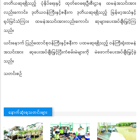
တတိယဆုရရှိသည့် ပုံနှိပ်ရေးနှင့် ထုတ်ဝေရေးဦးစီးဌာန ထမနဲအသင်းအား
လည်းကောင်း၊ ဒုတိယဝန်ကြီးနှင့်ဇနီးက ဒုတိယဆုရရှိသည့် မြန်မာ့အသံနှင့်
ရုပ်မြင်သံကြား ထမနဲအသင်းအားလည်းကောင်း ဆုများပေးအပ်ချီးမြှင့်ကြ
သည်။
ယင်းနောက် ပြည်ထောင်စုဝန်ကြီးနှင့်ဇနီးက ပထမဆုရရှိသည့် ဝန်ကြီးရုံးထမနဲ
အသင်းအား ဆုပေးအပ်ချီးမြှင့်ပြီးကံစမ်းမဲများကို မဲဖောက်ပေးအပ်ချီးမြှင့်ခဲ့
သည်။
သတင်းစဉ်
နောက်ဆုံးရသတင်းများ