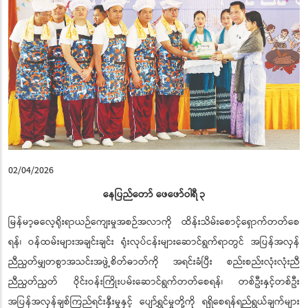
02/04/2026
နေပြည်တော် ဖေဖော်ဝါရီ
၃
မြန်မာ့ဓလေ့ရိုးရာယဉ်ကျေးမှုအစဉ်အလာကို ထိန်းသိမ်းစောင့်ရှောက်တတ်စေ
ရန်၊ ဝန်ထမ်းများအချင်းချင်း ရုံးလုပ်ငန်းများဆောင်ရွက်ရာတွင် အပြန်အလှန်
ညီညွတ်မျှတစွာအသင်းအဖွဲ့စိတ်ဓာတ်ကို အရင်းခံပြီး စည်းစည်းလုံးလုံးညီ
ညီညွတ်ညွတ် ဝိုင်းဝန်းကြိုးပမ်းဆောင်ရွက်တတ်စေရန်၊ တစ်ဦးနှင့်တစ်ဦး
အပြန်အလှန်ချစ်ကြည်ရင်းနှီးမှုနှင့် ပျော်ရွှင်မှုတို့ကို ရရှိစေရန်ရည်ရွယ်ချက်များ