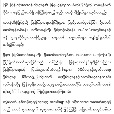
ဖြင့် ပြန်ကြားရေးဝန်ကြီးဌာန၏ မြန်မာ့ရိုးရာထမနဲထိုးပြိုင်ပွဲကို ယနေ့နံနက်
ပိုင်းက နေပြည်တော်ရှိ ဝန်ကြီးရုံးရှေ့၌ စည်ကားသိုက်မြိုက်စွာ ကျင်းပသည်။
ထမနဲထိုးပြိုင်ပွဲသို့ ပြန်ကြားရေးဝန်ကြီးဌာန ပြည်ထောင်စုဝန်ကြီး ဦးမောင်
မောင်အုန်းနှင့်ဇနီး၊ ဒုတိယဝန်ကြီး ဦးရဲတင့်နှင့်ဇနီး၊ အမြဲတမ်းအတွင်းဝန်နှင့်
ဇနီး၊ ဌာနဆိုင်ရာတာဝန်ရှိသူများ၊ အရာထမ်း၊ အမှုထမ်းများ ပျော်ရွှင်စွာပါဝင်
ဆင်နွှဲကြသည်။
ဦးစွာ
ပြည်ထောင်စုဝန်ကြီး ဦးမောင်မောင်အုန်းက အမှာစကားပြောကြားပြီး
ပြိုင်ပွဲဝင်အသင်းများဖြစ်သည့် ဝန်ကြီးရုံး၊ မြန်မာ့အသံနှင့်ရုပ်မြင်သံကြား၊
ပြန်ကြားရေးနှင့် ပြည်သူ့ဆက်ဆံရေးဦးစီးဌာန၊ ပုံနှိပ်ရေးနှင့်ထုတ်ဝေရေး
ဦးစီးဌာန၊ မီဒီယာဖွံ့ဖြိုးတိုးတက် ရေးဦးစီးဌာနနှင့်
သတင်းနှင့်စာနယ်ဇင်း
လုပ်ငန်းတို့မှ မြန်မာ့ရိုးရာယဉ်ကျေးမှုအစဉ်အလာအတိုင်း တပျော်တပါး ထမနဲ
ထိုးယှဉ်ပြိုင်နေမှုများကို ကြည့်ရှုအားပေးကြသည်။
ထို့နောက် နှစ်သိမ့်ဆုရရှိကြသည့် အသင်းများနှင့် ပရိသတ်အားအပေးဆုံးဆုရရှိ
သည့် အသင်းများအတွက်
ဆုများပေးအပ်ချီးမြှင့်ကြပြီး အမြဲတမ်းအတွင်းဝန်က