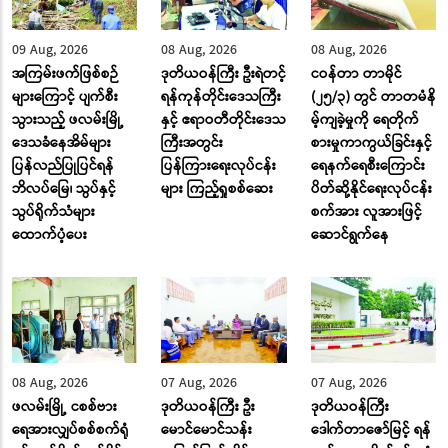
09 Aug, 2026
08 Aug, 2026
08 Aug, 2026
အကြမ်းဖက်ဖြစ်စဉ်
ဒုတိယဝန်ကြီး ဦးရဲတင့်
ငဝန်တာ တာမိုင်
များကြောင့် ပျက်စီး
ရန်ကုန်တိုင်းဒေသကြီး
(၂၅/၃) တွင် တာတမံနိ
သွားသည့် ဖလမ်းမြို့
နှင့် ဧရာဝတီတိုင်းဒေသ
မ့်ကျခဲ့မှုကို ရေတိုက်
ဒေသခံနေအိမ်များ
ကြီးအတွင်း
စားမှုကာကွယ်ခြင်းနှင့်
ပြန်လည်ပြုပြင်ရန်
ပြန်ကြားရေးလုပ်ငန်း
ရေနက်ရေစီးကြောင်း
ဘိလပ်မြေ၊ သွပ်နှင့်
များ ကြည့်ရှုစစ်ဆေး
ပိတ်ဆို့နိုင်ရေးလုပ်ငန်း
သွပ်ရိုက်သံများ
စက်အား လူအားဖြင့်
ထောက်ပံ့ပေး
ဆောင်ရွက်နေ
08 Aug, 2026
07 Aug, 2026
07 Aug, 2026
ဖလမ်းမြို့ ငစစ်ဗား
ဒုတိယဝန်ကြီး ဦး
ဒုတိယဝန်ကြီး
ရေအားလျှပ်စစ်စက်ရုံ
မောင်မောင်သန်း
ဒေါက်တာဇော်မြင့် ရန်