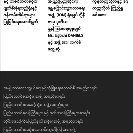
နှင့် တစ်စိတ်တစ်ပိုင်း
အပြည်ပြည်ဆိုင်ရာ
ကုန်တက္ကသိုလ်နှင့် ဒဂုံ
ပျက်စီးခဲ့ရသည့်ရုံးနှင့်
ရွှေ့ပြောင်းသွားလာရေး
တက္ကသိုလ် ကြည့်ရှု
ဝန်ထမ်းအိမ်ရာများ
အဖွဲ့ (IOM) ရုံးချုပ် ဂျီနီ
စစ်ဆေး
ပြုပြင်ရေးဆောင်ရွက်
ဗာမှ ဒုတိယ
ညွှန်ကြားရေးမှူးချုပ်
Ms. Ugochi DANIELS
နှင့် အဖွဲ့အား လက်ခံ
တွေ့ဆုံ
အမျိုးသားကာကွယ်ရေးနှင့်လုံခြုံရေးကောင်စီ အမည်စာရင်း
ပြည်ထောင်စုအစိုးရအဖွဲ့ အမည်စာရင်း
ပြည်ထောင်စုအဆင့် ရုံး၊ အဖွဲ့အစည်းများ
ပြည်ထောင်စုဝန်ကြီးများနှင့် ဒုတိယဝန်ကြီးများစာရင်း
တိုင်းဒေသကြီး/ပြည်နယ်အစိုးရအဖွဲ့ အမည်စာရင်း
ပြည်ထောင်စုအစိုးရသတင်းထုတ်ပြန်ရေးအဖွဲ့