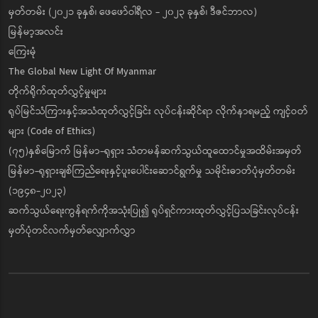
မှတ်တမ်း (၂၀၂၁ ခုနှစ်၊ ဖေဖော်ဝါရီလ - ၂၀၂၃ ခုနှစ်၊ ဒီဇင်ဘာလ)
မြန်မာ့အလင်း
ကြေးမုံ
The Global New Light Of Myanmar
တိုက်ရိုက်ထုတ်လွှင့်မှုများ
ရုပ်မြင်သံကြားနှင့်အသံထုတ်လွှင့်ခြင်း လုပ်ငန်းဆိုင်ရာ လိုက်နာရမည့် ကျင့်ဝတ်
များ (Code of Ethics)
(၇၅)နှစ်မြောက် မြန်မာ-ရုရှား သံတမန်ဆက်သွယ်ထူထောင်မှုအထိမ်းအမှတ်
မြန်မာ-ရုရှားချစ်ကြည်ရေးနှင့်ပူးပေါင်းဆောင်ရွက်မှု သမိုင်းဓာတ်ပုံမှတ်တမ်း
(၁၉၄၈-၂၀၂၃)
ဆက်သွယ်ရေးကွန်ရက်ကိုအသုံးပြု၍ ရုပ်ရှင်ကားထုတ်လွှင့်ပြသခြင်းလုပ်ငန်း
မှတ်ပုံတင်လက်မှတ်လျှောက်လွှာ