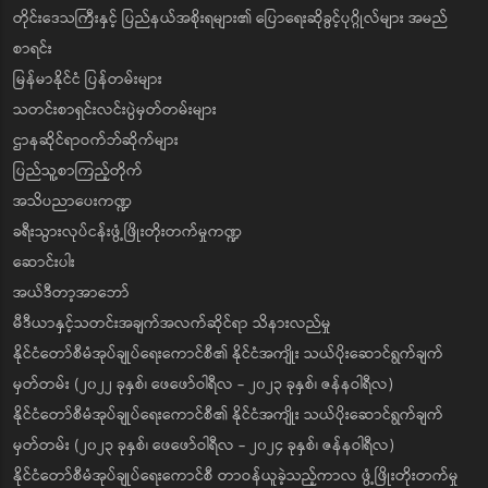
တိုင်းဒေသကြီးနှင့် ပြည်နယ်အစိုးရများ၏ ပြောရေးဆိုခွင့်ပုဂ္ဂိုလ်များ အမည်
စာရင်း
မြန်မာနိုင်ငံ ပြန်တမ်းများ
သတင်းစာရှင်းလင်းပွဲမှတ်တမ်းများ
ဌာနဆိုင်ရာဝက်ဘ်ဆိုက်များ
ပြည်သူ့စာကြည့်တိုက်
အသိပညာပေးကဏ္ဍ
ခရီးသွားလုပ်ငန်းဖွံ့ဖြိုးတိုးတက်မှုကဏ္ဍ
ဆောင်းပါး
အယ်ဒီတာ့အာဘော်
မီဒီယာနှင့်သတင်းအချက်အလက်ဆိုင်ရာ သိနားလည်မှု
နိုင်ငံတော်စီမံအုပ်ချုပ်ရေးကောင်စီ၏ နိုင်ငံအကျိုး သယ်ပိုးဆောင်ရွက်ချက်
မှတ်တမ်း (၂၀၂၂ ခုနှစ်၊ ဖေဖော်ဝါရီလ - ၂၀၂၃ ခုနှစ်၊ ဇန်နဝါရီလ)
နိုင်ငံတော်စီမံအုပ်ချုပ်ရေးကောင်စီ၏ နိုင်ငံအကျိုး သယ်ပိုးဆောင်ရွက်ချက်
မှတ်တမ်း (၂၀၂၃ ခုနှစ်၊ ဖေဖော်ဝါရီလ - ၂၀၂၄ ခုနှစ်၊ ဇန်နဝါရီလ)
နိုင်ငံတော်စီမံအုပ်ချုပ်ရေးကောင်စီ တာဝန်ယူခဲ့သည့်ကာလ ဖွံ့ဖြိုးတိုးတက်မှု