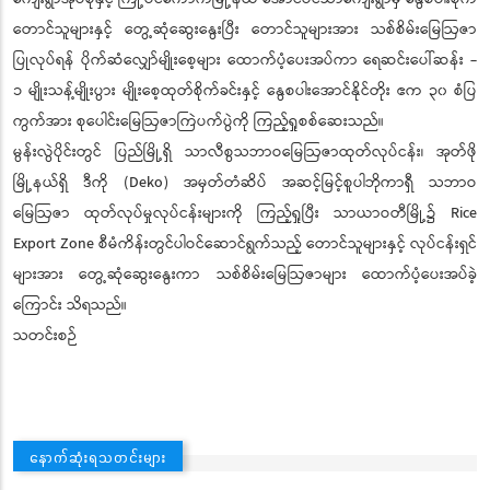
တောင်သူများနှင့် တွေ့ဆုံဆွေးနွေးပြီး တောင်သူများအား သစ်စိမ်းမြေဩဇာ
ပြုလုပ်ရန် ပိုက်ဆံလျှော်မျိုးစေ့များ ထောက်ပံ့ပေးအပ်ကာ ရေဆင်းပေါ်ဆန်း -
၁ မျိုးသန့်မျိုးပွား မျိုးစေ့ထုတ်စိုက်ခင်းနှင့် နွေစပါးအောင်နိုင်တိုး ဧက ၃၀ စံပြ
ကွက်အား စုပေါင်းမြေဩဇာကြဲပက်ပွဲကို ကြည့်ရှုစစ်ဆေးသည်။
မွန်းလွဲပိုင်းတွင် ပြည်မြို့ရှိ သာလီစွသဘာဝမြေဩဇာထုတ်လုပ်ငန်း၊ အုတ်ဖို
မြို့နယ်ရှိ ဒီကို (Deko) အမှတ်တံဆိပ် အဆင့်မြင့်စူပါဘိုကာရှီ သဘာဝ
မြေဩဇာ ထုတ်လုပ်မှုလုပ်ငန်းများကို ကြည့်ရှုပြီး သာယာဝတီမြို့၌ Rice
Export Zone စီမံကိန်းတွင်ပါဝင်ဆောင်ရွက်သည့် တောင်သူများနှင့် လုပ်ငန်းရှင်
များအား တွေ့ဆုံဆွေးနွေးကာ သစ်စိမ်းမြေဩဇာများ ထောက်ပံ့ပေးအပ်ခဲ့
ကြောင်း သိရသည်။
သတင်းစဉ်
နောက်ဆုံးရသတင်းများ