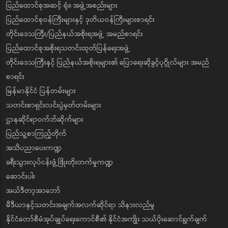
ပြည်ထောင်စုအဆင့် ရုံး၊ အဖွဲ့အစည်းများ
ပြည်ထောင်စုဝန်ကြီးများနှင့် ဒုတိယဝန်ကြီးများစာရင်း
တိုင်းဒေသကြီး/ပြည်နယ်အစိုးရအဖွဲ့ အမည်စာရင်း
ပြည်ထောင်စုအစိုးရသတင်းထုတ်ပြန်ရေးအဖွဲ့
တိုင်းဒေသကြီးနှင့် ပြည်နယ်အစိုးရများ၏ ပြောရေးဆိုခွင့်ပုဂ္ဂိုလ်များ အမည်
စာရင်း
မြန်မာနိုင်ငံ ပြန်တမ်းများ
သတင်းစာရှင်းလင်းပွဲမှတ်တမ်းများ
ဌာနဆိုင်ရာဝက်ဘ်ဆိုက်များ
ပြည်သူ့စာကြည့်တိုက်
အသိပညာပေးကဏ္ဍ
ခရီးသွားလုပ်ငန်းဖွံ့ဖြိုးတိုးတက်မှုကဏ္ဍ
ဆောင်းပါး
အယ်ဒီတာ့အာဘော်
မီဒီယာနှင့်သတင်းအချက်အလက်ဆိုင်ရာ သိနားလည်မှု
နိုင်ငံတော်စီမံအုပ်ချုပ်ရေးကောင်စီ၏ နိုင်ငံအကျိုး သယ်ပိုးဆောင်ရွက်ချက်