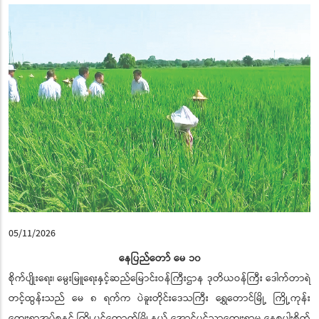
05/11/2026
နေပြည်တော် မေ ၁၀
စိုက်ပျိုးရေး၊ မွေးမြူရေးနှင့်ဆည်မြောင်းဝန်ကြီးဌာန ဒုတိယဝန်ကြီး ဒေါက်တာရဲ
တင့်ထွန်းသည် မေ ၈ ရက်က ပဲခူးတိုင်းဒေသကြီး ရွှေတောင်မြို့ ကြို့ကုန်း
ကျေးရွာအုပ်စုနှင့် ကြို့ပင်ကောက်မြို့နယ် အောင်ပင်သာကျေးရွာမှ နွေစပါးစိုက်