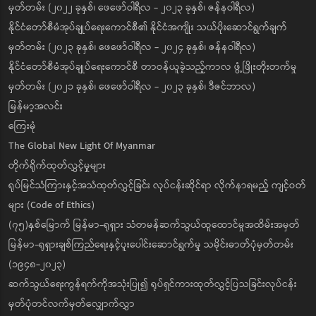
မှတ်တမ်း (၂၀၂၂ ခုနှစ်၊ ဖေဖော်ဝါရီလ - ၂၀၂၃ ခုနှစ်၊ ဇန်နဝါရီလ)
နိုင်ငံတော်စီမံအုပ်ချုပ်ရေးကောင်စီ၏ နိုင်ငံအကျိုး သယ်ပိုးဆောင်ရွက်ချက်
မှတ်တမ်း (၂၀၂၃ ခုနှစ်၊ ဖေဖော်ဝါရီလ - ၂၀၂၄ ခုနှစ်၊ ဇန်နဝါရီလ)
နိုင်ငံတော်စီမံအုပ်ချုပ်ရေးကောင်စီ တာဝန်ယူခဲ့သည့်ကာလ ဖွံ့ဖြိုးတိုးတက်မှု
မှတ်တမ်း (၂၀၂၁ ခုနှစ်၊ ဖေဖော်ဝါရီလ - ၂၀၂၃ ခုနှစ်၊ ဒီဇင်ဘာလ)
မြန်မာ့အလင်း
ကြေးမုံ
The Global New Light Of Myanmar
တိုက်ရိုက်ထုတ်လွှင့်မှုများ
ရုပ်မြင်သံကြားနှင့်အသံထုတ်လွှင့်ခြင်း လုပ်ငန်းဆိုင်ရာ လိုက်နာရမည့် ကျင့်ဝတ်
များ (Code of Ethics)
(၇၅)နှစ်မြောက် မြန်မာ-ရုရှား သံတမန်ဆက်သွယ်ထူထောင်မှုအထိမ်းအမှတ်
မြန်မာ-ရုရှားချစ်ကြည်ရေးနှင့်ပူးပေါင်းဆောင်ရွက်မှု သမိုင်းဓာတ်ပုံမှတ်တမ်း
(၁၉၄၈-၂၀၂၃)
ဆက်သွယ်ရေးကွန်ရက်ကိုအသုံးပြု၍ ရုပ်ရှင်ကားထုတ်လွှင့်ပြသခြင်းလုပ်ငန်း
မှတ်ပုံတင်လက်မှတ်လျှောက်လွှာ