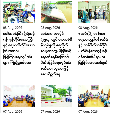
08 Aug, 2026
08 Aug, 2026
08 Aug, 2026
ဒုတိယဝန်ကြီး ဦးရဲတင့်
ငဝန်တာ တာမိုင်
ဖလမ်းမြို့ ငစစ်ဗား
ရန်ကုန်တိုင်းဒေသကြီး
(၂၅/၃) တွင် တာတမံနိ
ရေအားလျှပ်စစ်စက်ရုံ
နှင့် ဧရာဝတီတိုင်းဒေသ
မ့်ကျခဲ့မှုကို ရေတိုက်
နှင့် တစ်စိတ်တစ်ပိုင်း
ကြီးအတွင်း
စားမှုကာကွယ်ခြင်းနှင့်
ပျက်စီးခဲ့ရသည့်ရုံးနှင့်
ပြန်ကြားရေးလုပ်ငန်း
ရေနက်ရေစီးကြောင်း
ဝန်ထမ်းအိမ်ရာများ
များ ကြည့်ရှုစစ်ဆေး
ပိတ်ဆို့နိုင်ရေးလုပ်ငန်း
ပြုပြင်ရေးဆောင်ရွက်
စက်အား လူအားဖြင့်
ဆောင်ရွက်နေ
07 Aug, 2026
07 Aug, 2026
07 Aug, 2026