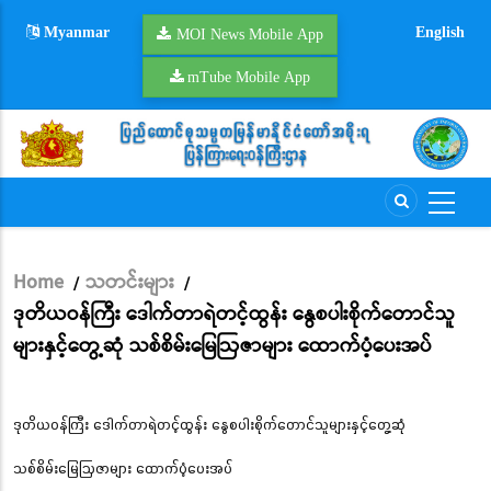
Skip
Myanmar
English
to
MOI News Mobile App
main
mTube Mobile App
content
Home
သတင်းများ
/
/
Breadcrumb
ဒုတိယဝန်ကြီး ဒေါက်တာရဲတင့်ထွန်း နွေစပါးစိုက်တောင်သူ
များနှင့်တွေ့ဆုံ သစ်စိမ်းမြေဩဇာများ ထောက်ပံ့ပေးအပ်
ဒုတိယဝန်ကြီး ဒေါက်တာရဲတင့်ထွန်း နွေစပါးစိုက်တောင်သူများနှင့်တွေ့ဆုံ
သစ်စိမ်းမြေဩဇာများ ထောက်ပံ့ပေးအပ်