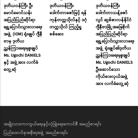
ဒုတိယဝန်ကြီး ဦး
ဒုတိယဝန်ကြီး
ဒုတိယဝန်ကြီး
မောင်မောင်သန်း
ဒေါက်တာဇော်မြင့် ရန်
ဒေါက်တာသန့်ဇော်
အပြည်ပြည်ဆိုင်ရာ
ကုန်တက္ကသိုလ်နှင့် ဒဂုံ
လွင် ဆွစ်ဇာလန်နိုင်ငံ
ရွှေ့ပြောင်းသွားလာရေး
တက္ကသိုလ် ကြည့်ရှု
ဂျီနီဗာမြို့အခြေစိုက်
အဖွဲ့ (IOM) ရုံးချုပ် ဂျီနီ
စစ်ဆေး
အပြည်ပြည်ဆိုင်ရာ
ဗာမှ ဒုတိယ
ရွှေ့ပြောင်းသွားလာရေး
ညွှန်ကြားရေးမှူးချုပ်
အဖွဲ့ ရုံးချုပ်၏ဒုတိယ
Ms. Ugochi DANIELS
ညွှန်ကြားရေးမှူးချုပ်
နှင့် အဖွဲ့အား လက်ခံ
Ms. Ugochi DANIELS
တွေ့ဆုံ
ဦးဆောင်သော
ကိုယ်စားလှယ်အဖွဲ့
အား လက်ခံတွေ့ဆုံ
အမျိုးသားကာကွယ်ရေးနှင့်လုံခြုံရေးကောင်စီ အမည်စာရင်း
ပြည်ထောင်စုအစိုးရအဖွဲ့ အမည်စာရင်း