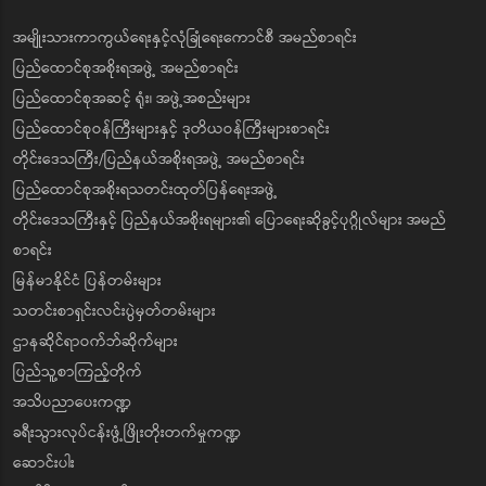
အမျိုးသားကာကွယ်ရေးနှင့်လုံခြုံရေးကောင်စီ အမည်စာရင်း
ပြည်ထောင်စုအစိုးရအဖွဲ့ အမည်စာရင်း
ပြည်ထောင်စုအဆင့် ရုံး၊ အဖွဲ့အစည်းများ
ပြည်ထောင်စုဝန်ကြီးများနှင့် ဒုတိယဝန်ကြီးများစာရင်း
တိုင်းဒေသကြီး/ပြည်နယ်အစိုးရအဖွဲ့ အမည်စာရင်း
ပြည်ထောင်စုအစိုးရသတင်းထုတ်ပြန်ရေးအဖွဲ့
တိုင်းဒေသကြီးနှင့် ပြည်နယ်အစိုးရများ၏ ပြောရေးဆိုခွင့်ပုဂ္ဂိုလ်များ အမည်
စာရင်း
မြန်မာနိုင်ငံ ပြန်တမ်းများ
သတင်းစာရှင်းလင်းပွဲမှတ်တမ်းများ
ဌာနဆိုင်ရာဝက်ဘ်ဆိုက်များ
ပြည်သူ့စာကြည့်တိုက်
အသိပညာပေးကဏ္ဍ
ခရီးသွားလုပ်ငန်းဖွံ့ဖြိုးတိုးတက်မှုကဏ္ဍ
ဆောင်းပါး