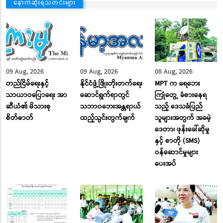
နောက်ဆုံးရသတင်းများ
09 Aug, 2026
09 Aug, 2026
08 Aug, 2026
တည်ငြိမ်ရေးနှင့်
နိုင်ငံဖွံ့ဖြိုးတိုးတက်ရေး
MPT က ရေဘေး
သာယာဝပြောရေး အာ
ဆောင်ရွက်ရာတွင်
ကြုံတွေ့ ခံစားနေရ
ဆီယံ၏ မိသားစု
သဘာဝဘေးအန္တရာယ်
သည့် ဒေသခံပြည်
စိတ်ဓာတ်
ထည့်သွင်းတွက်ချက်
သူများအတွက် အခမဲ့
ဒေတာ၊ ဖုန်းခေါ်ဆိုမှု
နှင့် စာတို (SMS)
ဝန်ဆောင်မှုများ
ပေးအပ်