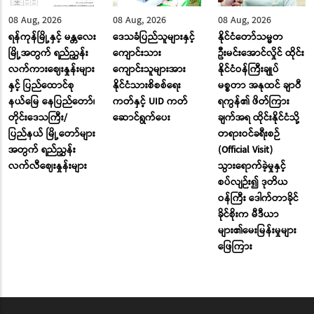
08 Aug, 2026
08 Aug, 2026
08 Aug, 2026
ရန်ကုန်မြို့နှင့် မန္တလေး
ဒေသခံပြည်သူများနှင့်
နိုင်ငံတော်သမ္မတ
မြို့အတွက် ရည်ညွှန်း
ကျောင်းသား
ဦးမင်းအောင်လှိုင် ထိုင်း
လက်ကားဈေးနှုန်းများ
ကျောင်းသူများအား
နိုင်ငံဝန်ကြီးချုပ်
နှင့် ပြည်ထောင်စု
နိုင်ငံသားစိစစ်ရေး
မစ္စတာ အနုထင် ချာဝီ
နယ်မြေ နေပြည်တော်၊
ကတ်နှင့် UID ကတ်
ရကွန်၏ ဖိတ်ကြား
တိုင်းဒေသကြီး/
ဆောင်ရွက်ပေး
ချက်အရ ထိုင်းနိုင်ငံသို့
ပြည်နယ် မြို့တော်များ
တရားဝင်ခရီးစဉ်
အတွက် ရည်ညွှန်း
(Official Visit)
လက်လီဈေးနှုန်းများ
သွားရောက်ခဲ့မှုနှင့်
စပ်လျဉ်း၍ ဒုတိယ
ဝန်ကြီး ဒေါက်တာခိုင်
ခိုင်စိုးက မီဒီယာ
များ၏မေးမြန်းမှုများ
ဖြေကြား