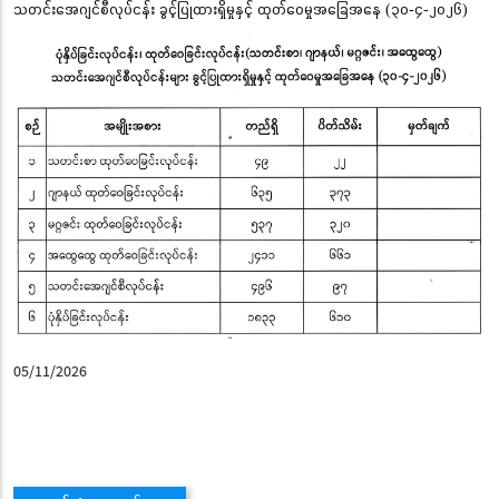
သတင်းအေဂျင်စီလုပ်ငန်း ခွင့်ပြုထားရှိမှုနှင့် ထုတ်ဝေမှုအခြေအနေ (၃၀-၄-၂၀၂၆)
05/11/2026