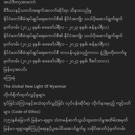
အယ်ဒီတာ့အာဘော်
မီဒီယာနှင့်သတင်းအချက်အလက်ဆိုင်ရာ သိနားလည်မှု
နိုင်ငံတော်စီမံအုပ်ချုပ်ရေးကောင်စီ၏ နိုင်ငံအကျိုး သယ်ပိုးဆောင်ရွက်ချက်
မှတ်တမ်း (၂၀၂၂ ခုနှစ်၊ ဖေဖော်ဝါရီလ - ၂၀၂၃ ခုနှစ်၊ ဇန်နဝါရီလ)
နိုင်ငံတော်စီမံအုပ်ချုပ်ရေးကောင်စီ၏ နိုင်ငံအကျိုး သယ်ပိုးဆောင်ရွက်ချက်
မှတ်တမ်း (၂၀၂၃ ခုနှစ်၊ ဖေဖော်ဝါရီလ - ၂၀၂၄ ခုနှစ်၊ ဇန်နဝါရီလ)
နိုင်ငံတော်စီမံအုပ်ချုပ်ရေးကောင်စီ တာဝန်ယူခဲ့သည့်ကာလ ဖွံ့ဖြိုးတိုးတက်မှု
မှတ်တမ်း (၂၀၂၁ ခုနှစ်၊ ဖေဖော်ဝါရီလ - ၂၀၂၃ ခုနှစ်၊ ဒီဇင်ဘာလ)
မြန်မာ့အလင်း
ကြေးမုံ
The Global New Light Of Myanmar
တိုက်ရိုက်ထုတ်လွှင့်မှုများ
ရုပ်မြင်သံကြားနှင့်အသံထုတ်လွှင့်ခြင်း လုပ်ငန်းဆိုင်ရာ လိုက်နာရမည့် ကျင့်ဝတ်
များ (Code of Ethics)
(၇၅)နှစ်မြောက် မြန်မာ-ရုရှား သံတမန်ဆက်သွယ်ထူထောင်မှုအထိမ်းအမှတ်
မြန်မာ-ရုရှားချစ်ကြည်ရေးနှင့်ပူးပေါင်းဆောင်ရွက်မှု သမိုင်းဓာတ်ပုံမှတ်တမ်း