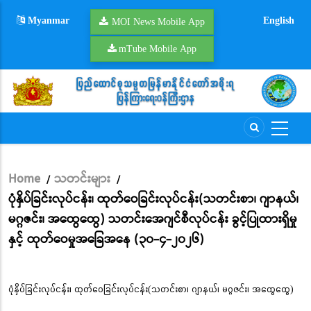
Skip
Myanmar
English
to
MOI News Mobile App
main
mTube Mobile App
content
Home
သတင်းများ
/
/
Breadcrumb
ပုံနှိပ်ခြင်းလုပ်ငန်း၊ ထုတ်ဝေခြင်းလုပ်ငန်း(သတင်းစာ၊ ဂျာနယ်၊
မဂ္ဂဇင်း၊ အထွေထွေ) သတင်းအေဂျင်စီလုပ်ငန်း ခွင့်ပြုထားရှိမှု
နှင့် ထုတ်ဝေမှုအခြေအနေ (၃၀-၄-၂၀၂၆)
ပုံနှိပ်ခြင်းလုပ်ငန်း၊ ထုတ်ဝေခြင်းလုပ်ငန်း(သတင်းစာ၊ ဂျာနယ်၊ မဂ္ဂဇင်း၊ အထွေထွေ)