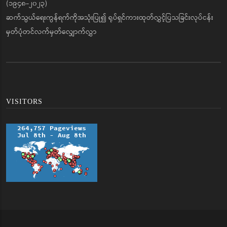
(၁၉၄၈-၂၀၂၃)
ဆက်သွယ်ရေးကွန်ရက်ကိုအသုံးပြု၍ ရုပ်ရှင်ကားထုတ်လွှင့်ပြသခြင်းလုပ်ငန်း
မှတ်ပုံတင်လက်မှတ်လျှောက်လွှာ
VISITORS