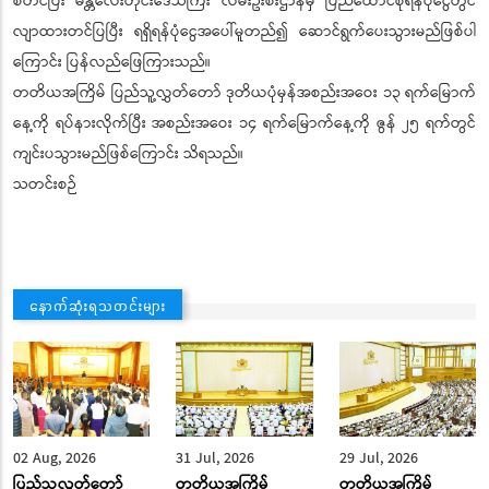
စတင်ပြီး မန္တလေးတိုင်းဒေသကြီး လမ်းဦးစီးဌာနမှ ပြည်ထောင်စုရန်ပုံငွေတွင်
လျာထားတင်ပြပြီး ရရှိရန်ပုံငွေအပေါ်မူတည်၍ ဆောင်ရွက်ပေးသွားမည်ဖြစ်ပါ
ကြောင်း ပြန်လည်ဖြေကြားသည်။
တတိယအကြိမ် ပြည်သူ့လွှတ်တော် ဒုတိယပုံမှန်အစည်းအဝေး ၁၃ ရက်မြောက်
နေ့ကို ရပ်နားလိုက်ပြီး အစည်းအဝေး ၁၄ ရက်မြောက်နေ့ကို ဇွန် ၂၅ ရက်တွင်
ကျင်းပသွားမည်ဖြစ်ကြောင်း သိရသည်။
သတင်းစဉ်
နောက်ဆုံးရသတင်းများ
02 Aug, 2026
31 Jul, 2026
29 Jul, 2026
ပြည်သူ့လွှတ်တော်
တတိယအကြိမ်
တတိယအကြိမ်