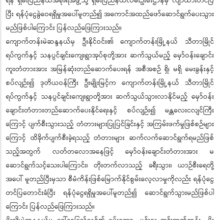
ရန် ရှမ်းပြည်နယ်အစိုးရအဖွဲ့သို့ ရှမ်းပြည်နယ်လမ်းဦးစီးဌာနမှ လျာထားတင်ပြ
ပြီး ရန်ပုံငွေခွဲဝေရရှိမှုအပေါ်မူတည်၍ အကောင်အထည်ဖော်ဆောင်ရွက်ပေးသွား
မည်ဖြစ်ပါကြောင်း ပြန်လည်ဖြေကြားသည်။
ကျောက်တန်းမဲဆန္ဒနယ်မှ ဦးနိုင်ဝင်း၏ ကျောက်တန်းမြို့နယ် သီတာမြိုင်
ရပ်ကွက်နှင့် သနပ္ပင်ချင်းကျေးရွာအုပ်စုတို့အား ဆက်သွယ်မည့် မှော်ဝန်းချောင်း
ကူးတံတားအား အမြန်ဆုံးတည်ဆောက်ပေးရန် အစီအစဉ် ရှိ၊ မရှိ မေးခွန်းနှင့်
စပ်လျဉ်း၍ ဒုတိယဝန်ကြီး ဦးမျိုးမြင့်က ကျောက်တန်းမြို့နယ် သီတာမြိုင်
ရပ်ကွက်နှင့် သနပ္ပင်ချင်းကျေးရွာတို့အား ဆက်သွယ်သွားလာနိုင်မည့် မှော်ဝန်း
ချောင်းတံတားတည်ဆောက်ပေးနိုင်ရေးနှင့် စပ်လျဉ်း၍ မန္တလေးငလျင်ကြီး
ကြောင့် ပျက်စီးသွားသည့် တံတားများပြုပြင်ခြင်းနှင့် အကြမ်းဖက်မှုဖြစ်စဉ်များ
ကြောင့် ထိခိုက်ပျက်စီးခဲ့ရသည့် တံတားများ ဆက်လက်ဆောင်ရွက်ရမည်ဖြစ်
သည့်အတွက် လတ်တလောအနေဖြင့် မှော်ဝန်းချောင်းတံတားအား မ
ဆောင်ရွက်သင့်သေးပါကြောင်း၊ တိုးတက်လာသည့် ခရီးသွား၊ ယာဉ်စီးရေတို့
အပေါ် မူတည်ပြီးမှသာ စီမံကိန်းဖြစ်မြောက်နိုင်စွမ်းလေ့လာမှုကိုလည်း ရန်ပုံငွေ
တင်ပြတောင်းခံပြီး ရန်ပုံငွေရရှိမှုအပေါ်မူတည်၍ ဆောင်ရွက်သွားမည်ဖြစ်ပါ
ကြောင်း ပြန်လည်ဖြေကြားသည်။