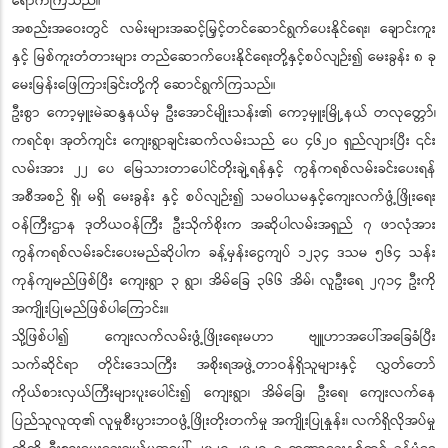
ရောက်ကြသည်။
အစည်းအဝေးတွင် လမ်းများအဆင့်မြှင့်တင်ဆောင်ရွက်ပေးနိုင်ရေး၊ ချောင်းကူး
နှင့် မြစ်ကူးတံတားများ တည်ဆောက်ပေးနိုင်ရေးတို့နှင့်စပ်လျဉ်း၍ မေးခွန်း ၈ ခု
မေးမြန်းဖြေကြားခြင်းတို့ကို ဆောင်ရွက်ကြသည်။
ဦးစွာ ကော့မှူးမဲဆန္ဒနယ်မှ ဦးအောင်မျိုးသန်း၏ ကော့မှူးမြို့နယ် တလုတ္တော်၊
ကရင်စု၊ အုတ်ကျင်း ကျေးရွာချင်းဆက်လမ်းသည် ပေ ၄၆၂ဝ ရှည်လျားပြီး ၎င်း
လမ်းအား ၂၂ ပေ မြေသားတာပေါင်တိုးချဲ့ရန်နှင့် ကွန်ကရစ်လမ်းခင်းပေးရန်
အစီအစဉ် ရှိ၊ မရှိ မေးခွန်း နှင့် စပ်လျဉ်း၍ သမဝါယမနှင့်ကျေးလက်ဖွံ့ဖြိုးရေး
ဝန်ကြီးဌာန ဒုတိယဝန်ကြီး ဦးသိုက်စိုးက အဆိုပါလမ်းအရှည် ၇ ဖာလုံအား
ကွန်ကရစ်လမ်းခင်းပေးမည်ဆိုပါက ခန့်မှန်းငွေကျပ် ၁၂၃၄ ဒသမ ၅၆၄ သန်း
ကုန်ကျမည်ဖြစ်ပြီး ကျေးရွာ ၃ ရွာ၊ အိမ်ခြေ ၃၆၆ အိမ်၊ လူဦးရေ ၂၇၁၄ ဦးကို
အကျိုးပြုမည်ဖြစ်ပါကြောင်း။
သို့ဖြစ်ပါ၍ ကျေးလက်လမ်းဖွံ့ဖြိုးရေးမဟာ ဗျူဟာအပေါ်အခြေခံပြီး
သက်ဆိုင်ရာ တိုင်းဒေသကြီး အစိုးရအဖွဲ့တာဝန်ရှိသူများနှင့် လွှတ်တော်
ကိုယ်စားလှယ်ကြီးများပူးပေါင်း၍ ကျေးရွာ၊ အိမ်ခြေ၊ ဦးရေ၊ ကျေးလက်နေ
ပြည်သူလူထု၏ လူမှုစီးပွားဘဝဖွံ့ဖြိုးတိုးတက်မှု အကျိုးပြုနှုန်း၊ လက်ရှိလိုအပ်မှု