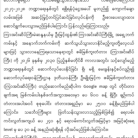
တောက်မှုမရှိဘဲ ရာသီမရွေးသွားလာနိုင်သော လမ်းဖြစ်ပါကြောင်း၊
၂၀၂၇-၂၀၂၈ ဘဏ္ဍာရေးနှစ်တွင် ရရှိရန်ပုံငွေအပေါ် မူတည်၍ ကျောက်ချော
လမ်းအဖြစ် အဆင့်မြှင့်တင်ပြင်ဆင်ခြင်းလုပ်ငန်းကို ဦးစားပေးလျာထား
ဆောင်ရွက်ပေးသွားမည်ဖြစ်ပါကြောင်း ပြန်လည်ဖြေကြားသည်။
ကြာအင်းဆိပ်ကြီးမဲဆန္ဒနယ်မှ ဦးမြင့်ထွန်း၏ ကြာအင်းဆိပ်ကြီးမြို့ အရှေ့ဘက်
ကမ်းနှင့် အနောက်ဘက်ကမ်းကို ဆက်သွယ်သွားလာနိုင်မည့်ကူးတို့လှေငယ်
များဖြင့် သွားလာနေကြရသောနေရာတွင် ဇမိမြစ်ကူးတံတား (ကြာအင်းဆိပ်
ကြီး) ကို ၂ဝ၂၆ ခုနှစ်မှ ၂ဝ၃ဝ ပြည့်နှစ်မတိုင်မီ ကာလအတွင်း သင့်လျော်မည့်
ဘဏ္ဍာရေးနှစ်တွင် ဆောက်လုပ်ပေးနိုင်ခြင်း ရှိ၊ မရှိ မေးခွန်းနှင့်စပ်လျဉ်း၍
ဆောက်လုပ်ရေးဝန်ကြီးဌာန ဒုတိယဝန်ကြီး ဦးမျိုးမြင့်က ဇမိမြစ်ကူးတံတား
(ကြာအင်းဆိပ်ကြီး) တည်ဆောက်မည်ဆိုပါက Google map တွင် တိုင်းတာ
ချက်အရ မြစ်ကမ်းပါးနှစ်ဖက်အကွာအဝေးမှာ ပေ ၆၀၀ ခန့် ရှိပြီး ချဉ်းကပ်
တံတားအပါအဝင် စုစုပေါင်း တံတားအရှည်မှာ ပေ ၂၅၀၀ ခန့်ရှိမည်ဖြစ်ပါ
ကြောင်း၊ သင်္ဘောကြီးများ ဖြတ်သန်းသွားလာသည့်မြစ်ဖြစ်၍ ရေလမ်း
ကင်းလွတ်အကျယ် ပေ ၂၄၀ နှင့် ရေလမ်းကင်းလွတ်အမြင့်မှာ အမြင့်ဆုံးရေ
level မှ ပေ ၃၀ ခန့် အနည်းဆုံးရှိရန် လိုအပ်မည်ဖြစ်ပါကြောင်း။