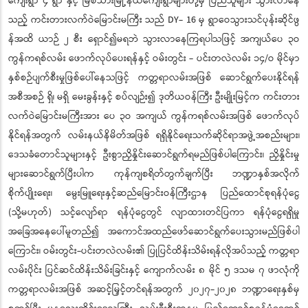
ကျေးရွာ ၄ ရွာ နှင့် မြစ်သားမြို့နယ်ကျေးရွာများတို့မှ ပြည်သူများ သွားလာနေ
သည့် ကင်းတားလက်ဝဲမြောင်းမကြီး သည် DY- 16 မှ ရွာဝေသွားသင်ပုန်းဆိုင်ဖွ
န်အထိ ယာဉ် ၂ စီး ရှောင်၍မရဘဲ သွားလာနေကြရပါသဖြင့် အကျယ်ပေ ၃ဝ
ကွန်ကရစ်လမ်း ဖောက်လုပ်ပေးရန်နှင့် ဝမ်းတွင်း - ပင်းတလဲလမ်း ၁၄/ဝ မိုင်မှာ
နှစ်စဉ်ပျက်စီးမှုဖြစ်ပေါ်နေသဖြင့် ကတ္တရာလမ်းအဖြစ် ဆောင်ရွက်ပေးနိုင်ရန်
အစီအစဉ် ရှိ၊ မရှိ မေးခွန်းနှင့် စပ်လျဉ်း၍ ဒုတိယဝန်ကြီး ဦးမျိုးမြင့်က ကင်းတား
လက်ဝဲမြောင်းမကြီးအား ပေ ၃ဝ အကျယ် ကွန်ကရစ်လမ်းအဖြစ် ဖောက်လုပ်
နိုင်ရန်အတွက် လမ်းနယ်နိမိတ်အဖြစ် ရရှိနိုင်ရေးသက်ဆိုင်ရာအဖွဲ့အစည်းများ၊
ဒေသခံတောင်သူများနှင့် ဦးစွာညှိနှိုင်းဆောင်ရွက်ရမည်ဖြစ်ပါကြောင်း၊ ညှိနှိုင်းမှု
များဆောင်ရွက်ပြီးပါက ကုန်ကျစရိတ်တွက်ချက်ပြီး ဘဏ္ဍာနှစ်အလိုက်
စိုက်ပျိုးရေး၊ မွေးမြူရေးနှင့်ဆည်မြောင်းဝန်ကြီးဌာန ပြည်ထောင်စုရန်ပုံငွေ
(သို့မဟုတ်) သင့်လျော်ရာ ရန်ပုံငွေတွင် လျာထားတင်ပြကာ ရန်ပုံငွေရရှိမှု
အခြေအနေပေါ်မူတည်၍ အကောင်အထည်ဖော်ဆောင်ရွက်ပေးသွားမည်ဖြစ်ပါ
ကြောင်း၊ ဝမ်းတွင်း-ပင်းတလဲလမ်း၏ ပြုပြင်ထိန်းသိမ်းရန်လိုအပ်သည့် ကတ္တရာ
လမ်းပိုင်း ပြင်ဆင်ထိန်းသိမ်းခြင်းနှင့် ကျောက်လမ်း ၈ မိုင် ၅ ဒသမ ၇ ဖာလုံကို
ကတ္တရာလမ်းအဖြစ် အဆင့်မြှင့်တင်ရန်အတွက် ၂၀၂၇-၂၀၂၈ ဘဏ္ဍာရေးနှစ်မှ