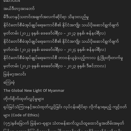
ဆောင်းပါး
အယ်ဒီတာ့အာဘော်
မီဒီယာနှင့်သတင်းအချက်အလက်ဆိုင်ရာ သိနားလည်မှု
နိုင်ငံတော်စီမံအုပ်ချုပ်ရေးကောင်စီ၏ နိုင်ငံအကျိုး သယ်ပိုးဆောင်ရွက်ချက်
မှတ်တမ်း (၂၀၂၂ ခုနှစ်၊ ဖေဖော်ဝါရီလ - ၂၀၂၃ ခုနှစ်၊ ဇန်နဝါရီလ)
နိုင်ငံတော်စီမံအုပ်ချုပ်ရေးကောင်စီ၏ နိုင်ငံအကျိုး သယ်ပိုးဆောင်ရွက်ချက်
မှတ်တမ်း (၂၀၂၃ ခုနှစ်၊ ဖေဖော်ဝါရီလ - ၂၀၂၄ ခုနှစ်၊ ဇန်နဝါရီလ)
နိုင်ငံတော်စီမံအုပ်ချုပ်ရေးကောင်စီ တာဝန်ယူခဲ့သည့်ကာလ ဖွံ့ဖြိုးတိုးတက်မှု
မှတ်တမ်း (၂၀၂၁ ခုနှစ်၊ ဖေဖော်ဝါရီလ - ၂၀၂၃ ခုနှစ်၊ ဒီဇင်ဘာလ)
မြန်မာ့အလင်း
ကြေးမုံ
The Global New Light Of Myanmar
တိုက်ရိုက်ထုတ်လွှင့်မှုများ
ရုပ်မြင်သံကြားနှင့်အသံထုတ်လွှင့်ခြင်း လုပ်ငန်းဆိုင်ရာ လိုက်နာရမည့် ကျင့်ဝတ်
များ (Code of Ethics)
(၇၅)နှစ်မြောက် မြန်မာ-ရုရှား သံတမန်ဆက်သွယ်ထူထောင်မှုအထိမ်းအမှတ်