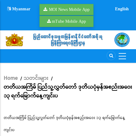
Skip
Myanmar
English
to
MOI News Mobile App
main
mTube Mobile App
content
Home
သတင်းများ
/
/
Breadcrumb
တတိယအကြိမ် ပြည်သူ့လွှတ်တော် ဒုတိယပုံမှန်အစည်းအဝေး
၁၃ ရက်မြောက်နေ့ကျင်းပ
တတိယအကြိမ် ပြည်သူ့လွှတ်တော် ဒုတိယပုံမှန်အစည်းအဝေး ၁၃ ရက်မြောက်နေ့
ကျင်းပ