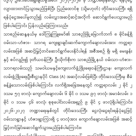
တို့ကို ဦးစားပေးရွေးချယ်မှုအပေါ် ၂၀၂၇-၂၀၂၈ ခု ဘဏ္ဍာရေးနှစ်တွင် ရန်ပုံငွေ
လျာထားတင်ပြသွားမည်ဖြစ်ပြီး ပြည်ထောင်စု (သို့မဟုတ်) တိုင်းဒေသကြီး ရရှိ
ရန်ပုံငွေအပေါ်မူတည်၍ လမ်းလွှာအဆင့်ဆင့်အလိုက် ဆောင်ရွက်ပေးသွားမည်
ဖြစ်ပါကြောင်း ပြန်လည်ဖြေကြားသည်။
သာစည်မဲဆန္ဒနယ်မှ ဒေါ်ကြူကြူမော်၏ သာစည်မြို့မြောက်ဘက် ၈ မိုင်ခန့်ရှိ
ဝမ်းသာ-ဟံဇား- သာဂရ ကျေးရွာချင်းဆက်ကျောက်ချောလမ်းအား ကတ္တရာ
လမ်းအဖြစ် အဆင့်မြှင့်တင်ဆောင်ရွက်ပေးနိုင်ပါရန် အစီအစဉ် ရှိ၊ မရှိ မေးခွန်း
နှင့် စပ်လျဉ်း၍ ဒုတိယဝန်ကြီး ဦးသိုက်စိုးက သာစည်မြို့နယ် ဝမ်းသာ-ဟံဇား-
သာဂရလမ်းသည် သမဝါယမနှင့်ကျေးလက်ဖွံ့ဖြိုးရေးဝန်ကြီးဌာန၊ ကျေးလက်
လမ်းဖွံ့ဖြိုးရေးဦးစီးဌာနပိုင် Class (A) အဆင့်လမ်းဖြစ်ပြီး တိုင်းဒေသကြီးမှ စီမံ
ခန့်ခွဲသောလမ်းဖြစ်ပါကြောင်း၊ လက်ရှိအခြေအနေတွင် ကတ္တရာလမ်း ၂ မိုင် ၂
ဒသမ ၅၇ ဖာလုံ၊ ကျောက်ချောလမ်း ၆ မိုင် ၀ ဒသမ ၉၇ ဖာလုံ၊ အမာခံလမ်း ၁
မိုင် ၀ ဒသမ ၄၆ ဖာလုံ၊ စုစုပေါင်းလမ်းအရှည် ၉ မိုင် ၄ ဖာလုံရှိပါကြောင်း၊
၂၀၂၆-၂၀၂၇ ဘဏ္ဍာရေးနှစ်တွင် တိုင်းဒေသကြီး ငွေလုံးငွေရင်းရန်ပုံငွေဖြင့်
ဝမ်းသာရွာနှင့် ဟံဇားရွာကြားရှိ ၄ ဖာလုံအား ကျောက်ချောလမ်းအဖြစ် အဆင့်
မြှင့်တင်ခြင်းဆောင်ရွက်သွားမည်ဖြစ်ပါကြောင်း။