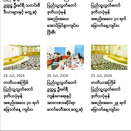
ဥက္ကဋ္ဌ ဦးခင်ရီ သတင်းမီ
ပြည်သူ့လွှတ်တော်
ပြည်သူ့လွှတ်တော်
ဒီယာများနှင့် တွေ့ဆုံ
ဒုတိယပုံမှန်
ဒုတိယပုံမှန်
အစည်းအဝေး
အစည်းအဝေး ၃၁ ရက်
အောင်မြင်စွာကျင်းပ
မြောက်နေ့ကျင်းပ
ပြီးစီး
28 Jul, 2026
28 Jul, 2026
25 Jul, 2026
တတိယအကြိမ်
ပြည်သူ့လွှတ်တော်
တတိယအကြိမ်
ပြည်သူ့လွှတ်တော်
ဥက္ကဋ္ဌ ဦးခင်ရီ
ပြည်သူ့လွှတ်တော်
ဒုတိယပုံမှန်
ကျန်းမာရေးနှင့်
ဒုတိယပုံမှန်
အစည်းအဝေး ၃၀ ရက်
အားကစားဆိုင်ရာ
အစည်းအဝေး ၂၉ ရက်
မြောက်နေ့ ကျင်းပ
ကော်မတီအား တွေ့ဆုံ
မြောက်နေ့ကျင်းပ