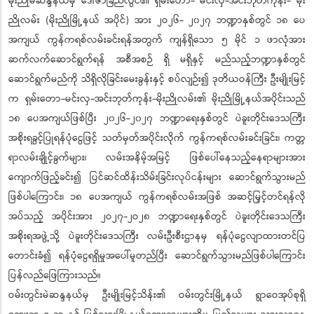
မိုးညိုမဲဆန္ဒနယ်မှ ဒေါ်ဇာခြည်လွင်၏ ရှမ်းတော- မင်းလှ-အင်းဘုတ်ကုန်း- မိုး
ညိုလမ်း (မိုးညိုမြို့နယ် အပိုင်) အား ၂ဝ၂၆- ၂၀၂၇ ဘဏ္ဍာနှစ်တွင် ၁၈ ပေ
အကျယ် ကွန်ကရစ်လမ်းခင်းရန်အတွက် ကျန်ရှိသော ၅ မိုင် ၁ ဖာလုံအား
ဆက်လက်ဆောင်ရွက်ရန် အစီအစဉ် ရှိ မရှိနှင့် မည်သည့်ဘဏ္ဍာနှစ်တွင်
ဆောင်ရွက်မည်ကို သိရှိလိုခြင်းမေးခွန်းနှင့် စပ်လျဉ်း၍ ဒုတိယဝန်ကြီး ဦးမျိုးမြင့်
က ရှမ်းတော-မင်းလှ-အင်းဘုတ်ကုန်း-မိုးညိုလမ်း၏ မိုးညိုမြို့နယ်အပိုင်းသည်
၁၈ ပေအကျယ်ဖြစ်ပြီး ၂၀၂၆-၂၀၂၇ ဘဏ္ဍာရေးနှစ်တွင် ပဲခူးတိုင်းဒေသကြီး
အစိုးရခွင့်ပြုရန်ပုံငွေဖြင့် သတ်မှတ်အပိုင်းလိုက် ကွန်ကရစ်လမ်းခင်းခြင်း၊ ကတ္တ
ရာလမ်းချိုင့်ခွက်များ၊ လမ်းအနိမ့်အမြင့် ဖြစ်ပေါ်နေသည့်နေရာများအား
ကျောက်ဖြည့်ခင်း၍ ပြင်ဆင်ထိန်းသိမ်းခြင်းလုပ်ငန်းများ ဆောင်ရွက်သွားမည်
ဖြစ်ပါကြောင်း၊ ၁၈ ပေအကျယ် ကွန်ကရစ်လမ်းအဖြစ် အဆင့်မြှင့်တင်ရန်လို
အပ်သည့် အပိုင်းအား ၂ဝ၂၇-၂ဝ၂၈ ဘဏ္ဍာရေးနှစ်တွင် ပဲခူးတိုင်းဒေသကြီး
အစိုးရအဖွဲ့သို့ ပဲခူးတိုင်းဒေသကြီး လမ်းဦးစီးဌာနမှ ရန်ပုံငွေလျာထားတင်ပြ
တောင်းခံ၍ ရန်ပုံငွေရရှိမှုအပေါ်မူတည်ပြီး ဆောင်ရွက်သွားမည်ဖြစ်ပါကြောင်း
ပြန်လည်ဖြေကြားသည်။
ဝမ်းတွင်းမဲဆန္ဒနယ်မှ ဦးမျိုးမြင့်သိန်း၏ ဝမ်းတွင်းမြို့နယ် ရွာဝေအုပ်စုရှိ