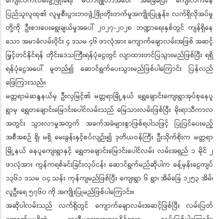
ကျေးလက်လမ်းဖွံ့ဖြိုးရေး မဟာဗျူဟာအပေါ် အခြေခံပြီး ကျေးလက်နေ
ပြည်သူလူထု၏ လူမှုစီးပွားဘဝဖွံ့ဖြိုးတိုးတက်မှုအကျိုးပြုနှုန်း၊ လက်ရှိလိုအပ်မှု
တို့ကို ဦးစားပေးရွေးချယ်မှုအပေါ် ၂၀၂၇-၂၀၂၈ ဘဏ္ဍာရေးနှစ်တွင် ကျန်ရှိနေ
သော အမာခံလမ်းပိုင်း ၄ ဒသမ ၄၆ ဖာလုံအား ကျောက်ချောလမ်းအဖြစ် အဆင့်
မြှင့်တင်နိုင်ရန် တိုင်းဒေသကြီးရန်ပုံငွေတွင် လျာထားတင်ပြသွားမည်ဖြစ်ပြီး ရရှိ
ရန်ပုံငွေအပေါ် မူတည်၍ ဆောင်ရွက်ပေးသွားမည်ဖြစ်ပါကြောင်း ပြန်လည်
ဖြေကြားသည်။
မတ္တရာမဲဆန္ဒနယ်မှ ဦးလှမြင့်၏ မတ္တရာမြို့နယ် ရွှေချောင်းကျေးရွာအုပ်စုနေပူ
ရွာမှ ရွှေတချောင်းမြောင်းပေါင်လမ်းသည် မြေသားလမ်းဖြစ်ပြီး မိုးရာသီကာလ
အတွင်း သွားလာမှုအတွက် အခက်အခဲများစွာဖြစ်ရပါသဖြင့် ပြုပြင်ပေးမည့်
အစီအစဉ် ရှိ၊ မရှိ မေးခွန်းနှင့်စပ်လျဉ်း၍ ဒုတိယဝန်ကြီး ဦးသိုက်စိုးက မတ္တရာ
မြို့နယ် နေပူကျေးရွာနှင့် ရွှေတချောင်းမြောင်းပေါင်လမ်း လမ်းအရှည် ၁ မိုင် ၂
ဖာလုံအား ကွန်ကရစ်ခင်းခြင်းလုပ်ငန်း ဆောင်ရွက်မည်ဆိုပါက ခန့်မှန်းငွေကျပ်
၁၃၆၁ ဒသမ ၀၄ သန်း ကုန်ကျမည်ဖြစ်ပြီး ကျေးရွာ ၆ ရွာ၊ အိမ်ခြေ ၁၂၅၃ အိမ်၊
လူဦးရေ ၅၇၆၀ ကို အကျိုးပြုမည်ဖြစ်ပါကြောင်း။
အဆိုပါလမ်းသည် လက်ရှိတွင် ကျောက်ချောလမ်းအဆင့်ဖြစ်ပြီး လမ်းပြတ်