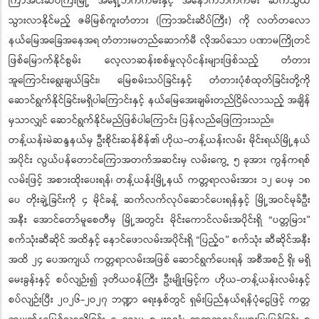
ကြာအင်းဆိပ်ကြီးမြို့ အရှေ့ဘက်ကမ်းနှင့် အနောက်ဘက်ကမ်း ဆက်သွယ်
သွားလာနိုင်မည့် ဇမိမြစ်ကူးတံတား (ကြာအင်းဆိပ်ကြီး) ကို လတ်တလော
နယ်မြေအခြေအနေအရ တံတားမတည်ဆောက်မီ လိုအပ်သော ပဏာမကြိုတင်
ဖြစ်မြောက်နိုင်စွမ်း လေ့လာဆန်းစစ်မှုလုပ်ငန်းများဖြစ်သည့် တံတား
အူကြောင်းရွေးချယ်ခြင်း၊ မြေစမ်းသပ်ခြင်းနှင့် တံတားပုံစံထုတ်ခြင်းတို့ကို
ဆောင်ရွက်နိုင်ခြင်းမရှိပါကြောင်းနှင့် နယ်မြေအေးချမ်းတည်ငြိမ်လာသည့် အချိန်
မှသာလျှင် ဆောင်ရွက်နိုင်မည်ဖြစ်ပါကြောင်း ပြန်လည်ဖြေကြားသည်။
တန့်ယန်းမဲဆန္ဒနယ်မှ ဦးစိုင်းဆန်စိန်၏ ဟိုယ-တန့်ယန်းလမ်း မိုင်းရယ်မြို့နယ်
အပိုင်း လွယ်ပန်တောင်ကြောအတက်အဆင်းမှ လမ်းကွေ့ ၅ ခုအား ကွန်ကရစ်
လမ်းဖြင့် အစားထိုးပေးရန်၊ တန့်ယန်းမြို့နယ် ကတ္တရာလမ်းအား ၁၂ ပေမှ ၁၈
ပေ တိုးချဲ့ခြင်းကို ၄ မိုင်ခန့် ဆက်လက်လုပ်ဆောင်ပေးရန်နှင့် မြို့အဝင်မုခ်ဦး
အနီး အောင်တော်မူစေတီမှ မြို့အတွင်း မိုင်းကောင်လမ်းအပိုင်းရှိ “ပတ္တမြား”
စက်သုံးဆီဆိုင် အထိနှင့် နောင်ဖောလမ်းအပိုင်းရှိ “ပြည့်ဝ” စက်သုံး ဆီဆိုင်အနီး
အထိ ၂၄ ပေအကျယ် ကတ္တရာလမ်းအဖြစ် ဆောင်ရွက်ပေးရန် အစီအစဉ် ရှိ၊ မရှိ
မေးခွန်းနှင့် စပ်လျဉ်း၍ ဒုတိယဝန်ကြီး ဦးမျိုးမြင့်က ဟိုယ-တန့်ယန်းလမ်းနှင့်
စပ်လျဉ်းပြီး ၂၀၂၆-၂ဝ၂၇ ဘဏ္ဍာ ရေးနှစ်တွင် ရှမ်းပြည်နယ်ရန်ပုံငွေဖြင့် ကတ္တ