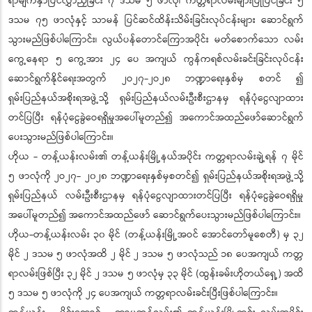
ရာမျက်နှာပြင်လွှာညှိခြင်း ၇ ဒသမ ၅ ဖာလုံ၊ ကတ္တရာလမ်းများပြုပြင်ခြင်း ၅
ဒသမ ၇၅ ဖာလုံနှင့် သာမန် ပြင်ဆင်ထိန်းသိမ်းခြင်းလုပ်ငန်းများ ဆောင်ရွက်
သွားမည်ဖြစ်ပါကြောင်း၊ လွယ်ပန်တောင်ကြောအပိုင်း မတ်စောက်သော လမ်း
ကွေ့နေရာ ၅ ကွေ့အား ၂၄ ပေ အကျယ် ကွန်ကရစ်လမ်းခင်းခြင်းလုပ်ငန်း
ဆောင်ရွက်နိုင်ရေးအတွက် ၂ဝ၂၇-၂ဝ၂၈ ဘဏ္ဍာရေးနှစ်မှ စတင် ၍
ရှမ်းပြည်နယ်အစိုးရအဖွဲ့သို့ ရှမ်းပြည်နယ်လမ်းဦးစီးဌာနမှ ရန်ပုံငွေလျာထား
တင်ပြပြီး ရန်ပုံငွေခွဲဝေရရှိမှုအပေါ်မူတည်၍ အကောင်အထည်ဖော်ဆောင်ရွက်
ပေးသွားမည်ဖြစ်ပါကြောင်း။
ဟိုယ - တန့်ယန်းလမ်း၏ တန့်ယန်းမြို့နယ်အပိုင်း ကတ္တရာလမ်းချဲ့ရန် ၇ မိုင်
၅ ဖာလုံကို ၂ဝ၂၇- ၂၀၂၈ ဘဏ္ဍာရေးနှစ်မှစတင်၍ ရှမ်းပြည်နယ်အစိုးရအဖွဲ့သို့
ရှမ်းပြည်နယ် လမ်းဦးစီးဌာနမှ ရန်ပုံငွေလျာထားတင်ပြပြီး ရန်ပုံငွေခွဲဝေရရှိမှု
အပေါ်မူတည်၍ အကောင်အထည်ဖော် ဆောင်ရွက်ပေးသွားမည်ဖြစ်ပါကြောင်း။
ဟိုယ-တန့်ယန်းလမ်း ၃၀ မိုင် (တန့်ယန်းမြို့အဝင် အောင်တော်မူစေတီ) မှ ၃၂
မိုင် ၂ ဒသမ ၅ ဖာလုံအထိ ၂ မိုင် ၂ ဒသမ ၅ ဖာလုံသည် ၁၈ ပေအကျယ် ကတ္တ
ရာလမ်းဖြစ်ပြီး ၃၂ မိုင် ၂ ဒသမ ၅ ဖာလုံမှ ၃၃ မိုင် (ထွန်းခမ်းဟိုတယ်ရှေ့) အထိ
၅ ဒသမ ၅ ဖာလုံကို ၂၄ ပေအကျယ် ကတ္တရာလမ်းခင်းပြီးဖြစ်ပါကြောင်း။