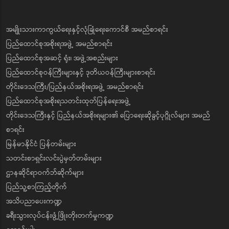
အမျိုးသားကာကွယ်ရေးနှင့်လုံခြုံရေးကောင်စီ အမည်စာရင်း
ပြည်ထောင်စုအစိုးရအဖွဲ့ အမည်စာရင်း
ပြည်ထောင်စုအဆင့် ရုံး၊ အဖွဲ့အစည်းများ
ပြည်ထောင်စုဝန်ကြီးများနှင့် ဒုတိယဝန်ကြီးများစာရင်း
တိုင်းဒေသကြီး/ပြည်နယ်အစိုးရအဖွဲ့ အမည်စာရင်း
ပြည်ထောင်စုအစိုးရသတင်းထုတ်ပြန်ရေးအဖွဲ့
တိုင်းဒေသကြီးနှင့် ပြည်နယ်အစိုးရများ၏ ပြောရေးဆိုခွင့်ပုဂ္ဂိုလ်များ အမည်
စာရင်း
မြန်မာနိုင်ငံ ပြန်တမ်းများ
သတင်းစာရှင်းလင်းပွဲမှတ်တမ်းများ
ဌာနဆိုင်ရာဝက်ဘ်ဆိုက်များ
ပြည်သူ့စာကြည့်တိုက်
အသိပညာပေးကဏ္ဍ
ခရီးသွားလုပ်ငန်းဖွံ့ဖြိုးတိုးတက်မှုကဏ္ဍ