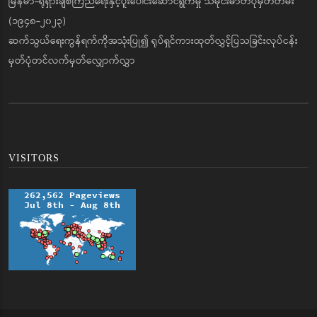
မြန်မာ-ရုရှားချစ်ကြည်ရေးနှင့်ပူးပေါင်းဆောင်ရွက်မှု သမိုင်းဓာတ်ပုံမှတ်တမ်း
(၁၉၄၈-၂၀၂၃)
ဆက်သွယ်ရေးကွန်ရက်ကိုအသုံးပြု၍ ရုပ်ရှင်ကားထုတ်လွှင့်ပြသခြင်းလုပ်ငန်း
မှတ်ပုံတင်လက်မှတ်လျှောက်လွှာ
VISITORS