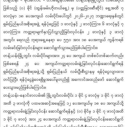
တန့်ယန်း - မိုင်းကောင် - တာမဆွန်လမ်း၏ တန့်ယန်းမြို့တွင်း လမ်းအပိုင်း
ဖြစ်သည့် (၀) မိုင် (ထွန်းခမ်းဟိုတယ်ရှေ့) မှ (ပတ္တမြားဆီဆိုင်) ရှေ့အထိ ၇
ဖာလုံမှာ ၁၈ ပေအကျယ် လမ်းပိုင်းပေါ်တွင် ၂၀၂၆-၂၀၂၇ ဘဏ္ဍာရေးနှစ်တွင်
ရှမ်းပြည်နယ်အစိုးရအဖွဲ့ ရန်ပုံငွေဖြင့် ၁ ဖာလုံနှင့် ၂ ဖာလုံကြား၊ ၆ ဖာလုံနှင့် ၇
ဖာလုံကြား ကတ္တရာမျက်နှာပြင်လွှာညှိခြင်းလုပ်ငန်း၊ ၂ ဖာလုံနှင့် ၃ ဖာလုံ
အတွင်း ရေလည် ဘုရားရှေ့နေရာ ပေ ၅၅၀ အား ၁၈ ပေအကျယ် ကွန်ကရစ်
လမ်းခင်းခြင်းလုပ်ငန်းများ ဆောင်ရွက်သွားမည်ဖြစ်ပါကြောင်း။
တန့်ယန်းမြို့တွင်း လမ်းပိုင်းများအား ၂၄ ပေ အကျယ် တစ်စပ်တစ်ဆက်တည်း
ဖြစ်စေရန် ၂၄ ပေ အကျယ်ကတ္တရာလမ်းချဲ့ခြင်းလုပ်ငန်းဆောင်ရွက်ရန်
ရှမ်းပြည်နယ်အစိုးရအဖွဲ့သို့ ရှမ်းပြည်နယ် လမ်းဦးစီးဌာနမှ ရန်ပုံငွေလျာထား
တင်ပြပြီး ရန်ပုံငွေခွဲဝေရရှိမှုအပေါ်မူတည်၍ အကောင်အထည်ဖော် ဆောင်ရွက်
ပေးသွားမည်ဖြစ်ပါကြောင်း။
တန့်ယန်း-နောင်ဖာလမ်း၏ မြို့တွင်းလမ်းပိုင်း ၁ မိုင် ၄ ဖာလုံမှ ၁ မိုင် ၇ ဖာလုံ
အထိ ၃ ဖာလုံကို ပထမအဆင့်အနေဖြင့် ၁၂ ပေအကျယ်မှ ၁၈ ပေ အကျယ်သို့
ကတ္တရာလမ်းချဲ့ခြင်းလုပ်ငန်း ဆောင်ရွက်ရန်နှင့် (၀) မိုင်မှ ၁ မိုင် ၇ ဖာလုံအထိ
၁ မိုင် ၇ ဖာလုံ အား ၂၄ ပေအကျယ် ကတ္တရာလမ်းချဲ့ခြင်းလုပ်ငန်းဆောင်ရွက်