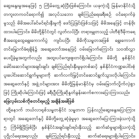
ဆွေးနွေးမှုအနေဖြင့် ၅ ကြိမ်တွေ့ဆုံပြီးဖြစ်ကြောင်း၊ ယခုကဲ့သို့ မြန်မာနိုင်ငံသို့
တကူးတကဝင်ရောက်၍ အလုပ်သဘော ချစ်ကြည်ရေးခရီးစဉ် ဝင်ရောက်ခဲ့
မှုသည် မိမိအပေါ်ခင်မင်ရင်းနှီးမှုကို ဖော်ပြခြင်းဖြစ်သဖြင့် မိမိအနေဖြင့် တန်ဖိုး
ထားပါကြောင်း၊ မိမိတို့နိုင်ငံတွင် လွတ်လပ်ပြီး တရားမျှတသည့် ပါတီစုံဒီမိုကရေ
စီအထွေထွေရွေးကောက်ပွဲ ကျင်းပပြီး မိမိကိုသမ္မတအဖြစ် ရွေးကောက်
တင်မြှောက်ခံရချိန်၌ အဆွေတော်အနေဖြင့် ဝမ်းမြောက်ကြောင်း သဝဏ်လွှာ
ပေးပို့ခဲ့မှုအတွက်လည်း အထူးပင်ကျေးဇူးတင်ရှိပါကြောင်း၊ မိမိတို့ နှစ်နိုင်ငံ
ခေါင်းဆောင်များအချင်းချင်း ချစ်ကြည်ရင်းနှီးမှုမှတစ်ဆင့် နှစ်နိုင်ငံကဏ္ဍပေါင်းစုံ
ပူးပေါင်းဆောင်ရွက်မှုများကို ဆက်လက်မြှင့်တင်ဆောင်ရွက်သွားလိုပါကြောင်း၊
အဆွေတော်နှင့် အဖွဲ့ဝင်များအား မိမိတို့မြန်မာနိုင်ငံမှ ဝမ်းမြောက်လှိုက်လှဲစွာ
ဖြင့် ကြိုဆိုပါကြောင်းဖြင့် ခရီးဦးကြိုဆိုနှုတ်ခွန်းဆက်စကားပြောကြားသည်။
ခြေလှမ်းသစ်ကိုစတင်ရမည့် အချိန်အခါဖြစ်
ထို့နောက် ဘယ်လာရုစ်သမ္မတနိုင်ငံ သမ္မတက ပြန်လည်ဆွေးနွေးပြောကြား
ရာတွင် အဆွေတော်နှင့် မိမိတို့တွေ့ဆုံခဲ့မှုမှာ အဆွေတော်ပြောကြားခဲ့သကဲ့သို့
၅ ကြိမ်ရှိပြီဖြစ်ပြီး နှစ်နိုင်ငံအချင်းချင်းရင်းနှီးသည့် ဆက်ဆံမှုများရှိသကဲ့သို့
ပုဂ္ဂိုလ်ရေးအရလည်း ချစ်ကြည်ရင်းနှီးသည့် ဆက်ဆံရေးများရှိပါကြောင်း၊