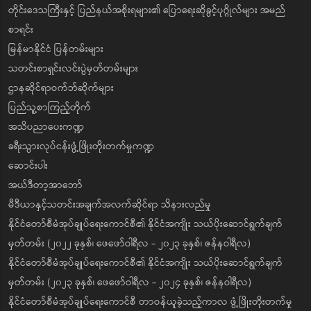
တိုင်းဒေသကြီးနှင့် ပြည်နယ်အစိုးရများ၏ ပြောရေးဆိုခွင့်ပုဂ္ဂိုလ်များ အမည်
စာရင်း
မြန်မာနိုင်ငံ ပြန်တမ်းများ
သတင်းစာရှင်းလင်းပွဲမှတ်တမ်းများ
ဌာနဆိုင်ရာဝက်ဘ်ဆိုက်များ
ပြည်သူ့စာကြည့်တိုက်
အသိပညာပေးကဏ္ဍ
ခရီးသွားလုပ်ငန်းဖွံ့ဖြိုးတိုးတက်မှုကဏ္ဍ
ဆောင်းပါး
အယ်ဒီတာ့အာဘော်
မီဒီယာနှင့်သတင်းအချက်အလက်ဆိုင်ရာ သိနားလည်မှု
နိုင်ငံတော်စီမံအုပ်ချုပ်ရေးကောင်စီ၏ နိုင်ငံအကျိုး သယ်ပိုးဆောင်ရွက်ချက်
မှတ်တမ်း (၂၀၂၂ ခုနှစ်၊ ဖေဖော်ဝါရီလ - ၂၀၂၃ ခုနှစ်၊ ဇန်နဝါရီလ)
နိုင်ငံတော်စီမံအုပ်ချုပ်ရေးကောင်စီ၏ နိုင်ငံအကျိုး သယ်ပိုးဆောင်ရွက်ချက်
မှတ်တမ်း (၂၀၂၃ ခုနှစ်၊ ဖေဖော်ဝါရီလ - ၂၀၂၄ ခုနှစ်၊ ဇန်နဝါရီလ)
နိုင်ငံတော်စီမံအုပ်ချုပ်ရေးကောင်စီ တာဝန်ယူခဲ့သည့်ကာလ ဖွံ့ဖြိုးတိုးတက်မှု