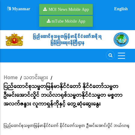
Skip
Myanmar
English
to
MOI News Mobile App
main
mTube Mobile App
content
Home
သတင်းများ
/
/
Breadcrumb
ပြည်ထောင်စုသမ္မတမြန်မာနိုင်ငံတော် နိုင်ငံတော်သမ္မတ
ဦးမင်းအောင်လှိုင် ဘယ်လာရုစ်သမ္မတနိုင်ငံသမ္မတ မစ္စတာ
အလက်ဇန္ဒား လူကာရှန်ကိုနှင့် တွေ့ဆုံဆွေးနွေး
ပြည်ထောင်စုသမ္မတမြန်မာနိုင်ငံတော် နိုင်ငံတော်သမ္မတ ဦးမင်းအောင်လှိုင် ဘယ်လာရု