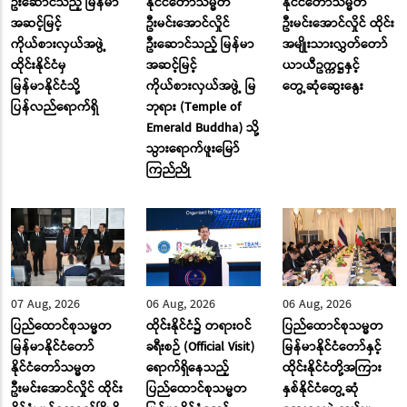
ဦးဆောင်သည့် မြန်မာ
နိုင်ငံတော်သမ္မတ
နိုင်ငံတော်သမ္မတ
အဆင့်မြင့်
ဦးမင်းအောင်လှိုင်
ဦးမင်းအောင်လှိုင် ထိုင်း
ကိုယ်စားလှယ်အဖွဲ့
ဦးဆောင်သည့် မြန်မာ
အမျိုးသားလွှတ်တော်
ထိုင်းနိုင်ငံမှ
အဆင့်မြင့်
ယာယီဥက္ကဋ္ဌနှင့်
မြန်မာနိုင်ငံသို့
ကိုယ်စားလှယ်အဖွဲ့ မြ
တွေ့ဆုံဆွေးနွေး
ပြန်လည်ရောက်ရှိ
ဘုရား (Temple of
Emerald Buddha) သို့
သွားရောက်ဖူးမြော်
ကြည်ညို
07 Aug, 2026
06 Aug, 2026
06 Aug, 2026
ပြည်ထောင်စုသမ္မတ
ထိုင်းနိုင်ငံ၌ တရားဝင်
ပြည်ထောင်စုသမ္မတ
မြန်မာနိုင်ငံတော်
ခရီးစဉ် (Official Visit)
မြန်မာနိုင်ငံတော်နှင့်
နိုင်ငံတော်သမ္မတ
ရောက်ရှိနေသည့်
ထိုင်းနိုင်ငံတို့အကြား
ဦးမင်းအောင်လှိုင် ထိုင်း
ပြည်ထောင်စုသမ္မတ
နှစ်နိုင်ငံတွေ့ဆုံ