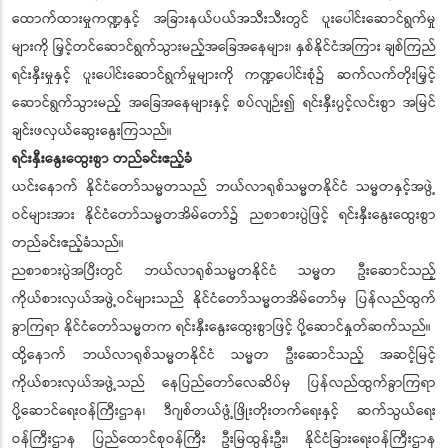
ထောက်ထားမှုကဏ္ဍနှင့် အခြားနယ်ပယ်အသီးသီးတွင် ပူးပေါင်းဆောင်ရွက်မှု
များကို မြှင့်တင်ဆောင်ရွက်သွားမည့်အခြေအနေများ၊ နှစ်နိုင်ငံအကြား ချစ်ကြည်
ရင်းနှီးမှုနှင့် ပူးပေါင်းဆောင်ရွက်မှုများကို ကဏ္ဍပေါင်းစုံ၌ ဆက်လက်တိုးမြှင့်
ဆောင်ရွက်သွားမည့် အခြေအနေများနှင့် စပ်လျဉ်း၍ ရင်းနှီးပွင့်လင်းစွာ အမြင်
ချင်းဖလှယ်ဆွေးနွေးကြသည်။
ရင်းနှီးနွေးထွေးစွာ တည်ခင်းဧည့်ခံ
ယင်းနောက် နိုင်ငံတော်သမ္မတသည် ဘယ်လာရုစ်သမ္မတနိုင်ငံ သမ္မတနှင့်အဖွဲ့
ဝင်များအား နိုင်ငံတော်သမ္မတအိမ်တော်၌ ညစာစားပွဲဖြင့် ရင်းနှီးနွေးထွေးစွာ
တည်ခင်းဧည့်ခံသည်။
ညစာစားပွဲအပြီးတွင် ဘယ်လာရုစ်သမ္မတနိုင်ငံ သမ္မတ ဦးဆောင်သည့်
ကိုယ်စားလှယ်အဖွဲ့ဝင်များသည် နိုင်ငံတော်သမ္မတအိမ်တော်မှ ပြန်လည်ထွက်
ခွာကြရာ နိုင်ငံတော်သမ္မတက ရင်းနှီးနွေးထွေးစွာဖြင့် ပို့ဆောင်နှုတ်ဆက်သည်။
ထို့နောက် ဘယ်လာရုစ်သမ္မတနိုင်ငံ သမ္မတ ဦးဆောင်သည့် အဆင့်မြင့်
ကိုယ်စားလှယ်အဖွဲ့သည် နေပြည်တော်လေဆိပ်မှ ပြန်လည်ထွက်ခွာကြရာ
ပို့ဆောင်ရေးဝန်ကြီးဌာန၊ ဒီဂျစ်တယ်ဖွံ့ဖြိုးတိုးတက်ရေးနှင့် ဆက်သွယ်ရေး
ဝန်ကြီးဌာန ပြည်ထောင်စုဝန်ကြီး ဦးမြထွန်းဦး၊ နိုင်ငံခြားရေးဝန်ကြီးဌာန