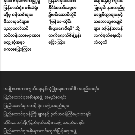
နိုင်ငံ၊ ဗန်ကောက်မြို့ရှိ
မြန်မာနိုင်ငံတော်
ဆွေးနွေးပွဲ ကျင်းပ
မြန်မာသံရုံး၊ စစ်သံရုံး
နိုင်ငံတော်သမ္မတ
ပြုလုပ်၊ နားလည်မှု
တို့မှ ဝန်ထမ်းများ၊
ဦးမင်းအောင်လှိုင်
စာချွန်လွှာများနှင့်
မိသားစုဝင်များ၊
"မြန်မာ-ထိုင်း
သဘောတူစာချုပ်
ပညာတော်သင်
စီးပွားရေးဖိုရမ်" သို့
များ အပြန်အလှန်
သင်တန်းသားများအား
တက်ရောက်မိန့်ခွန်း
လက်မှတ်ရေးထိုး
တွေ့ဆုံအမှာ
ပြောကြား
လဲလှယ်
စကားပြောကြား
အမျိုးသားကာကွယ်ရေးနှင့်လုံခြုံရေးကောင်စီ အမည်စာရင်း
ပြည်ထောင်စုအစိုးရအဖွဲ့ အမည်စာရင်း
ပြည်ထောင်စုအဆင့် ရုံး၊ အဖွဲ့အစည်းများ
ပြည်ထောင်စုဝန်ကြီးများနှင့် ဒုတိယဝန်ကြီးများစာရင်း
တိုင်းဒေသကြီး/ပြည်နယ်အစိုးရအဖွဲ့ အမည်စာရင်း
ပြည်ထောင်စုအစိုးရသတင်းထုတ်ပြန်ရေးအဖွဲ့