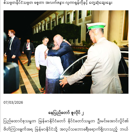
စ်သမ္မတနိုင်ငံသမ္မတ မစ္စတာ အလက်ဇန္ဒား လူကာရှန်ကိုနှင့် တွေ့ဆုံဆွေးနွေး
07/03/2026
နေပြည်တော် ဇူလိုင် ၂
ပြည်ထောင်စုသမ္မတ မြန်မာနိုင်ငံတော် နိုင်ငံတော်သမ္မတ ဦးမင်းအောင်လှိုင်၏
ဖိတ်ကြားချက်အရ မြန်မာနိုင်ငံသို့ အလုပ်သဘောခရီးရောက်ရှိလာသည့် ဘယ်