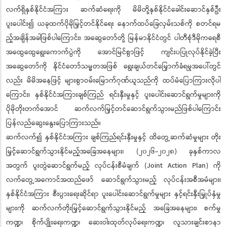
လက်ရှိနှစ်နိုင်ငံအကြား ဆက်ဆံရေးကို မိမိတို့နှစ်နိုင်ငံခေါင်းဆောင်နှစ်ဦး
ပူးပေါင်း၍ ယခုထက်ပိုမိုမြှင့်တင်နိုင်ရေး နောက်ထပ်ခြေလှမ်းသစ်ကို စတင်ရမ
ည့်အချိန်အခါဖြစ်ပါကြောင်း၊ အဆွေတော်တို့ မြန်မာနိုင်ငံတွင် ပါတီစုံဒီမိုကရေစီ
အထွေထွေရွေးကောက်ပွဲကို အောင်မြင်စွာဖြင့် ကျင်းပပြုလုပ်နိုင်ခဲ့ပြီး
အဆွေတော်ကို နိုင်ငံတော်သမ္မတအဖြစ် ရွေးချယ်တင်မြှောက်ခံရမှုအပေါ်တွင်
လည်း မိမိအနေဖြင့် များစွာဝမ်းမြောက်ဂုဏ်ယူသည်ကို ထပ်မံပြောကြားလိုပါ
ကြောင်း၊ နှစ်နိုင်ငံအကြားချစ်ကြည် ရင်းနှီးမှုနှင့် ပူးပေါင်းဆောင်ရွက်မှုများကို
ပိုမိုတိုးတက်အောင် ဆက်လက်မြှင့်တင်ဆောင်ရွက်သွားမည်ဖြစ်ပါကြောင်း
ပြန်လည်ဆွေးနွေးပြောကြားသည်။
ဆက်လက်၍ နှစ်နိုင်ငံအကြား ချစ်ကြည်ရင်းနှီးမှုနှင့် ထိတွေ့ဆက်ဆံမှုများ တိုး
မြှင့်ဆောင်ရွက်သွားနိုင်မည့်အခြေအနေများ၊ (၂၀၂၆-၂၀၂၈) ခုနှစ်ကာလ
အတွက် ပူးတွဲဆောင်ရွက်မည့် လုပ်ငန်းစီမံချက် (Joint Action Plan) ကို
လက်တွေ့အကောင်အထည်ဖော် ဆောင်ရွက်သွားမည့် လုပ်ငန်းအစီအမံများ၊
နှစ်နိုင်ငံအကြား စီးပွားရေးဆိုင်ရာ ပူးပေါင်းဆောင်ရွက်မှုများ နှင့်ရင်းနှီးမြှုပ်နှံမှု
များကို ဆက်လက်တိုးမြှင့်ဆောင်ရွက်သွားနိုင်မည့် အခြေအနေများ၊ စက်မှု
ကဏ္ဍ၊ စိုက်ပျိုးရေးကဏ္ဍ၊ ဆေးဝါးထုတ်လုပ်ရေးကဏ္ဍ၊ လူသားချင်းစာနာ