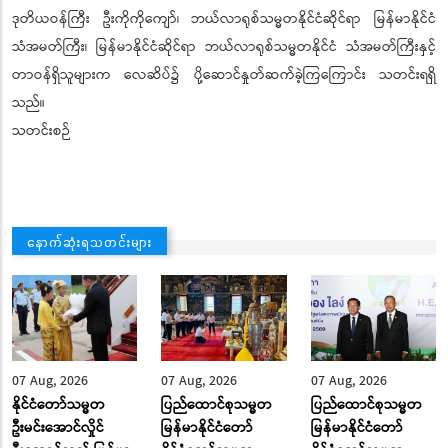
ဒုတိယဝန်ကြီး ဦးကိုကိုကျော်၊ ဘယ်လာရုစ်သမ္မတနိုင်ငံဆိုင်ရာ မြန်မာနိုင်ငံ
သံအမတ်ကြီး၊ မြန်မာနိုင်ငံဆိုင်ရာ ဘယ်လာရုစ်သမ္မတနိုင်ငံ သံအမတ်ကြီးနှင့်
တာဝန်ရှိသူများက လေဆိပ်၌ ပို့ဆောင်နှုတ်ဆက်ခဲ့ကြကြောင်း သတင်းရရှိ
သည်။
သတင်းစဉ်
နောက်ဆုံးရသတင်းများ
07 Aug, 2026
07 Aug, 2026
07 Aug, 2026
နိုင်ငံတော်သမ္မတ
ပြည်ထောင်စုသမ္မတ
ပြည်ထောင်စုသမ္မတ
ဦးမင်းအောင်လှိုင်
မြန်မာနိုင်ငံတော်
မြန်မာနိုင်ငံတော်