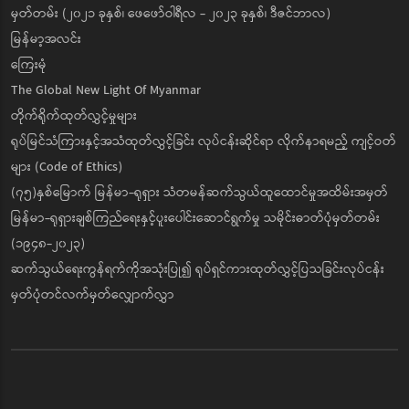
မှတ်တမ်း (၂၀၂၁ ခုနှစ်၊ ဖေဖော်ဝါရီလ - ၂၀၂၃ ခုနှစ်၊ ဒီဇင်ဘာလ)
မြန်မာ့အလင်း
ကြေးမုံ
The Global New Light Of Myanmar
တိုက်ရိုက်ထုတ်လွှင့်မှုများ
ရုပ်မြင်သံကြားနှင့်အသံထုတ်လွှင့်ခြင်း လုပ်ငန်းဆိုင်ရာ လိုက်နာရမည့် ကျင့်ဝတ်
များ (Code of Ethics)
(၇၅)နှစ်မြောက် မြန်မာ-ရုရှား သံတမန်ဆက်သွယ်ထူထောင်မှုအထိမ်းအမှတ်
မြန်မာ-ရုရှားချစ်ကြည်ရေးနှင့်ပူးပေါင်းဆောင်ရွက်မှု သမိုင်းဓာတ်ပုံမှတ်တမ်း
(၁၉၄၈-၂၀၂၃)
ဆက်သွယ်ရေးကွန်ရက်ကိုအသုံးပြု၍ ရုပ်ရှင်ကားထုတ်လွှင့်ပြသခြင်းလုပ်ငန်း
မှတ်ပုံတင်လက်မှတ်လျှောက်လွှာ