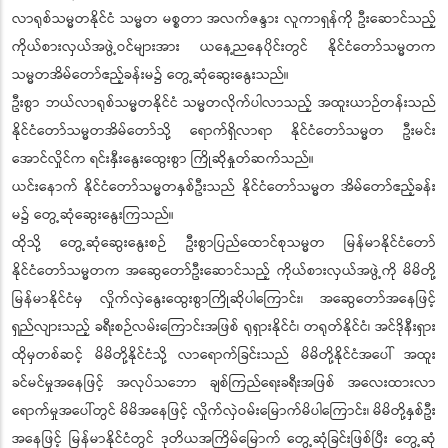
လာရုစ်သမ္မတနိုင်ငံ သမ္မတ မစ္စတာ အလက်ဇန္ဒား လူကာရှန်ကို ဦးဆောင်သည့်
ကိုယ်စားလှယ်အဖွဲ့ဝင်များအား ယနေ့ညနေပိုင်းတွင် နိုင်ငံတော်သမ္မတက
သမ္မတအိမ်တော်ဧည့်ခန်းမ၌ တွေ့ဆုံဆွေးနွေးသည်။
ဦးစွာ ဘယ်လာရုစ်သမ္မတနိုင်ငံ သမ္မတလိုက်ပါလာသည့် အထူးယာဉ်တန်းသည်
နိုင်ငံတော်သမ္မတအိမ်တော်သို့ ရောက်ရှိလာရာ နိုင်ငံတော်သမ္မတ ဦးမင်း
အောင်လှိုင်က ရင်းနှီးနွေးထွေးစွာ ကြိုဆိုနှုတ်ဆက်သည်။
ယင်းနောက် နိုင်ငံတော်သမ္မတနှစ်ဦးသည် နိုင်ငံတော်သမ္မတ အိမ်တော်ဧည့်ခန်း
မ၌ တွေ့ဆုံဆွေးနွေးကြသည်။
ထိုသို့ တွေ့ဆုံဆွေးနွေးစဉ် ဦးစွာပြည်ထောင်စုသမ္မတ မြန်မာနိုင်ငံတော်
နိုင်ငံတော်သမ္မတက အဆွေတော်ဦးဆောင်သည့် ကိုယ်စားလှယ်အဖွဲ့ကို မိမိတို့
မြန်မာနိုင်ငံမှ လှိုက်လှဲနွေးထွေးစွာကြိုဆိုပါကြောင်း၊ အဆွေတော်အနေဖြင့်
ရှည်လျားသည့် ခရီးစဉ်လမ်းကြောင်းအဖြစ် ရုရှားနိုင်ငံ၊ တရုတ်နိုင်ငံ၊ အင်ဒိုနီးရှား
ထိုမှတစ်ဆင့် မိမိတို့နိုင်ငံသို့ လာရောက်ခြင်းသည် မိမိတို့နိုင်ငံအပေါ် အထူး
ခင်မင်မှုအနေဖြင့် အလုပ်သဘော ချစ်ကြည်ရေးခရီးအဖြစ် အလေးထားလာ
ရောက်မှုအပေါ်တွင် မိမိအနေဖြင့် လှိုက်လှဲဝမ်းမြောက်မိပါကြောင်း၊ မိမိတို့နှစ်ဦး
အနေဖြင့် မြန်မာနိုင်ငံတွင် ဒုတိယအကြိမ်မြောက် တွေ့ဆုံခြင်းဖြစ်ပြီး တွေ့ဆုံ