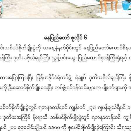
နေပြည်တော် ဇူလိုင် ၆
စ်ပင်စိုက်ပျိုးပွဲကို ယနေ့နံနက်ပိုင်းတွင် နေပြည်တော်ကောင်စီနယ်မြေ
 ဒုတိယဗိုလ်ချုပ်ကြီး ညွန့်ဝင်းဆွေ၊ ပြည်ထောင်စုဝန်ကြီးရုံးနှင့် ကွ
ပြောကြားပြီး မြန်မာနိုင်ငံရဲတပ်ဖွဲ့ ရဲချုပ် ဒုတိယဗိုလ်ချုပ်ကြီး စိုး
 ဦးဆောင်စိုက်ပျိုးပေးပြီး တပ်ဖွဲ့ဝင်ဝန်ထမ်းများက ပျိုးပင်များကို အမျို
င်စိုက်ပျိုးပွဲတွင် ရတနာတန်းဝင် ကျွန်းပင် ၂၇၀၊ ဂျပန်ချယ်ရီပင် ၁၀
့ပြီး ဒုတိယအကြိမ် မိုးရာသီ သစ်ပင်စိုက်ပျိုးပွဲတွင် ရတနာတန်းဝင် က
် ၂၀၀ စုစုပေါင်းပျိုးပင် ၁၁၀၀ ကို စုပေါင်းစိုက်ပျိုးခဲ့ကြောင်း သိရသ