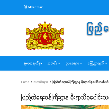
Skip
Myanmar
to
main
content
MAIN
မူလစာမျက်နှာ
သတင်း
ဥပဒေများ
ကြေညာချက်
NAVIGATION
Home
/
သတင်းများ
/
ပြည်ထဲရေးဝန်ကြီးဌာန မိုးရာသီစုပေါင်းသစ်ပင်စို
Breadcrumb
ပြည်ထဲရေးဝန်ကြီးဌာန မိုးရာသီစုပေါင်းသစ်ပ