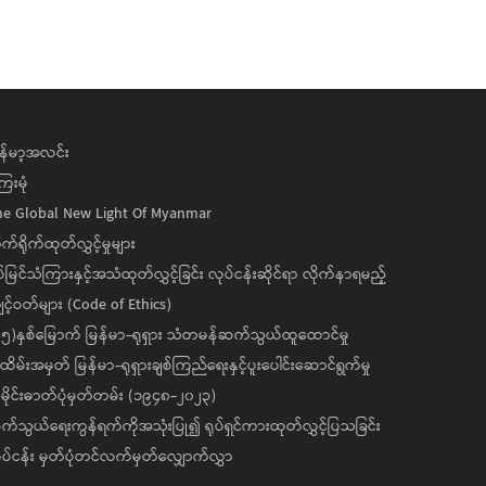
န်မာ့အလင်း
ေးမုံ
he Global New Light Of Myanmar
ုက်ရိုက်ထုတ်လွှင့်မှုများ
ပ်မြင်သံကြားနှင့်အသံထုတ်လွှင့်ခြင်း လုပ်ငန်းဆိုင်ရာ လိုက်နာရမည့်
င့်ဝတ်များ (Code of Ethics)
၅)နှစ်မြောက် မြန်မာ-ရုရှား သံတမန်ဆက်သွယ်ထူထောင်မှု
ိမ်းအမှတ် မြန်မာ-ရုရှားချစ်ကြည်ရေးနှင့်ပူးပေါင်းဆောင်ရွက်မှု
ိုင်းဓာတ်ပုံမှတ်တမ်း (၁၉၄၈-၂၀၂၃)
်သွယ်ရေးကွန်ရက်ကိုအသုံးပြု၍ ရုပ်ရှင်ကားထုတ်လွှင့်ပြသခြင်း
ပ်ငန်း မှတ်ပုံတင်လက်မှတ်လျှောက်လွှာ