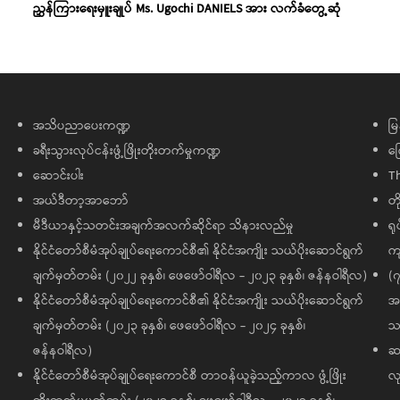
ညွှန်ကြားရေးမှူးချုပ် Ms. Ugochi DANIELS အား လက်ခံတွေ့ဆုံ
အသိပညာပေးကဏ္ဍ
မြ
ခရီးသွားလုပ်ငန်းဖွံ့ဖြိုးတိုးတက်မှုကဏ္ဍ
ကြ
ဆောင်းပါး
T
အယ်ဒီတာ့အာဘော်
တိ
မီဒီယာနှင့်သတင်းအချက်အလက်ဆိုင်ရာ သိနားလည်မှု
ရု
နိုင်ငံတော်စီမံအုပ်ချုပ်ရေးကောင်စီ၏ နိုင်ငံအကျိုး သယ်ပိုးဆောင်ရွက်
ကျ
ချက်မှတ်တမ်း (၂၀၂၂ ခုနှစ်၊ ဖေဖော်ဝါရီလ - ၂၀၂၃ ခုနှစ်၊ ဇန်နဝါရီလ)
(၇
နိုင်ငံတော်စီမံအုပ်ချုပ်ရေးကောင်စီ၏ နိုင်ငံအကျိုး သယ်ပိုးဆောင်ရွက်
အထ
ချက်မှတ်တမ်း (၂၀၂၃ ခုနှစ်၊ ဖေဖော်ဝါရီလ - ၂၀၂၄ ခုနှစ်၊
သမ
ဇန်နဝါရီလ)
ဆက
နိုင်ငံတော်စီမံအုပ်ချုပ်ရေးကောင်စီ တာဝန်ယူခဲ့သည့်ကာလ ဖွံ့ဖြိုး
လု