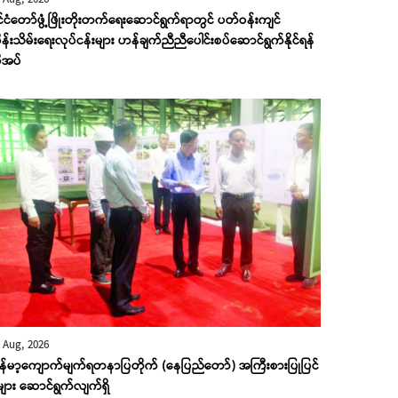
ုင်ငံတော်ဖွံ့ဖြိုးတိုးတက်ရေးဆောင်ရွက်ရာတွင် ပတ်ဝန်းကျင်
န်းသိမ်းရေးလုပ်ငန်းများ ဟန်ချက်ညီညီပေါင်းစပ်ဆောင်ရွက်နိုင်ရန်
ုအပ်
 Aug, 2026
ြန်မာ့ကျောက်မျက်ရတနာပြတိုက် (နေပြည်တော်) အကြီးစားပြုပြင်
ုများ ဆောင်ရွက်လျက်ရှိ