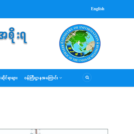
English
ဆိုင်ရာများ
ဝန်ကြီးဌာနအကြောင်း