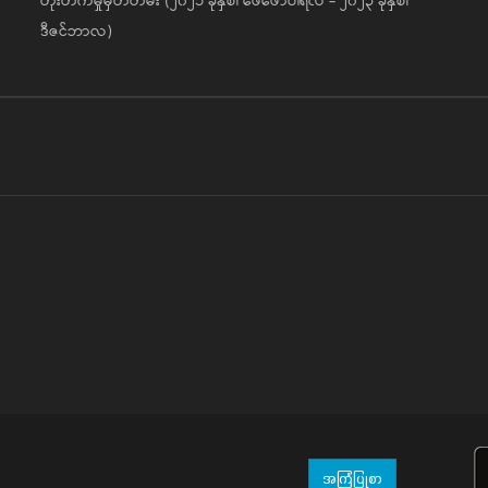
တိုးတက်မှုမှတ်တမ်း (၂၀၂၁ ခုနှစ်၊ ဖေဖော်ဝါရီလ - ၂၀၂၃ ခုနှစ်၊
ဒီဇင်ဘာလ)
အကြံပြုစာ