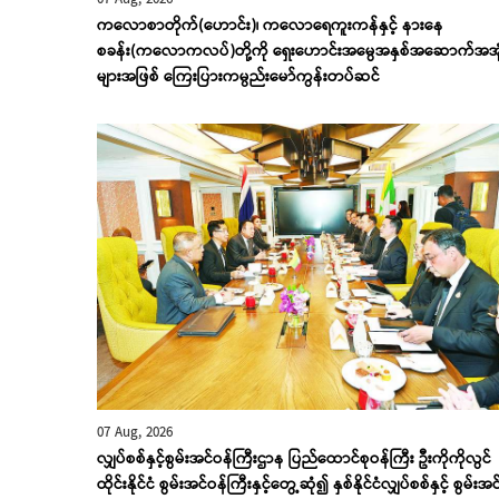
ကလောစာတိုက်(ဟောင်း)၊ ကလောရေကူးကန်နှင့် နားနေ
စခန်း(ကလောကလပ်)တို့ကို ရှေးဟောင်းအမွေအနှစ်အဆောက်အအု
များအဖြစ် ကြေးပြားကမ္ပည်းမော်ကွန်းတပ်ဆင်
07 Aug, 2026
လျှပ်စစ်နှင့်စွမ်းအင်ဝန်ကြီးဌာန ပြည်ထောင်စုဝန်ကြီး ဦးကိုကိုလွင်
ထိုင်းနိုင်ငံ စွမ်းအင်ဝန်ကြီးနှင့်တွေ့ဆုံ၍ နှစ်နိုင်ငံလျှပ်စစ်နှင့် စွမ်းအင