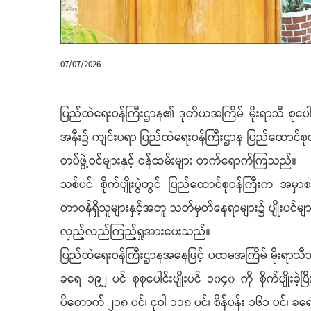
07/07/2026
ပြည်ထဲရေးဝန်ကြီးဌာန၏ ဒုတိယအကြိမ် မိုးရာသီ စုပေါင်းသ
အနီး၌ ကျင်းပရာ ပြည်ထဲရေးဝန်ကြီးဌာန ပြည်ထောင်စုဝန်ကြီး
တပ်ဖွဲ့ဝင်များနှင့် ဝန်ထမ်းများ တက်ရောက်ကြသည်။
သစ်ပင် စိုက်ပျိုးပွဲတွင် ပြည်ထောင်စုဝန်ကြီးက အမှာစကား
တာဝန်ရှိသူများနှင့်အတူ သတ်မှတ်နေရာများ၌ ပျိုးပင်များကို
လှည့်လည်ကြည့်ရှုအားပေးသည်။
ပြည်ထဲရေးဝန်ကြီးဌာနအနေဖြင့် ပထမအကြိမ် မိုးရာသီသစ်ပ
ခရေ ၁၉၂ ပင် စုစုပေါင်းပျိုးပင် ၁၀၄၀ ကို စိုက်ပျိုးခဲ
ပိတောက် ၂၁၈ ပင်၊ ငုဝါ ၁၁၈ ပင်၊ စိန်ပန်း ၁၆၁ ပင်၊ ခရေပင