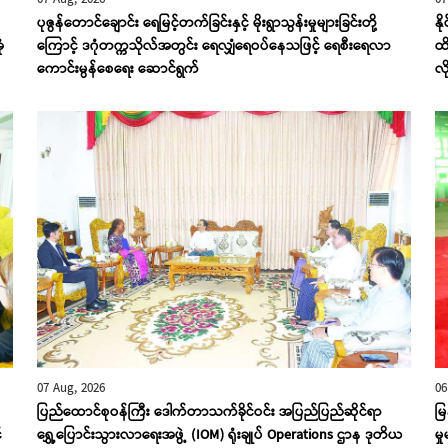
ပုဇွန်တောင်ချောင်း ရေမြင့်တက်ခြင်းနှင့် မိုးရွာသွန်းမှုများခြင်းတို့
နိ
ံ
ကြောင့် ဒဂုံတက္ကသိုလ်အတွင်း ရေလျှံရေဝပ်နေသဖြင့် ရေစီးရေလာ
ထိ
ကောင်းမွန်စေရေး ဆောင်ရွက်
လိ
07 Aug, 2026
06
ပြည်ထောင်စုဝန်ကြီး ဒေါက်တာသက်ခိုင်ဝင်း အပြည်ပြည်ဆိုင်ရာ
မ
်
ရွှေ့ပြောင်းသွားလာရေးအဖွဲ့ (IOM) ရုံးချုပ် Operations ဌာန ဒုတိယ
မှ