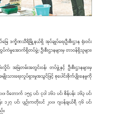
 ဒက္ခိဏသီရိမြို့နယ်ရှိ အုပ်ချုပ်ရေးဦးစီးဌာန ရုံးဝင်း
ပ်ကဲမှုအောက်ရှိတပ်ဖွဲ့၊ ဦးစီးဌာနများမှ တာဝန်ရှိသူများ၊
လှိုင်၊ အမြဲတမ်းအတွင်းဝန်၊ တပ်ဖွဲ့နှင့် ဦးစီးဌာနများမှ
းသားရေးလှုပ်ရှားမှုအသွင်ဖြင့် စုပေါင်းစိုက်ပျိုးနေမှုကို
၀၊ ပိတောက် ၁၅၄ ပင်၊ ငုဝါ ၁၆၁ ပင်၊ စိန်ပန်း ၁၆၃ ပင်၊
ျွန်း ၁၂၇ ပင်၊ ပျဉ်းကတိုးပင် ၂၀၀၊ ဂျပန်ချယ်ရီ ၇၆ ပင်၊
ည်။