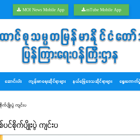
MOI News Mobile App
mTube Mobile App
ဆောင်းပါး
ကျန်းမာရေးဆိုင်ရာများ
နယ်မြေဒေသဆိုင်ရာများ
ရွေးကောက်ပွဲ
က်ပျိုးပွဲ ကျင်းပ
င်စိုက်ပျိုးပွဲ ကျင်းပ