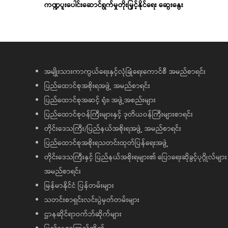
ကဏ္ဍပူးပေါင်းဆောင်ရွက်မှုတိုးမြှင့်နိုင်ရေး ဆွေးနွေး
အမျိုးသားကာကွယ်ရေးနှင့်လုံခြုံရေးကောင်စီ အမည်စာရင်း
ပြည်ထောင်စုအစိုးရအဖွဲ့ အမည်စာရင်း
ပြည်ထောင်စုအဆင့် ရုံး၊ အဖွဲ့အစည်းများ
ပြည်ထောင်စုဝန်ကြီးများနှင့် ဒုတိယဝန်ကြီးများစာရင်း
တိုင်းဒေသကြီး/ပြည်နယ်အစိုးရအဖွဲ့ အမည်စာရင်း
ပြည်ထောင်စုအစိုးရသတင်းထုတ်ပြန်ရေးအဖွဲ့
တိုင်းဒေသကြီးနှင့် ပြည်နယ်အစိုးရများ၏ ပြောရေးဆိုခွင့်ပုဂ္ဂိုလ်များ
အမည်စာရင်း
မြန်မာနိုင်ငံ ပြန်တမ်းများ
သတင်းစာရှင်းလင်းပွဲမှတ်တမ်းများ
ဌာနဆိုင်ရာဝက်ဘ်ဆိုက်များ