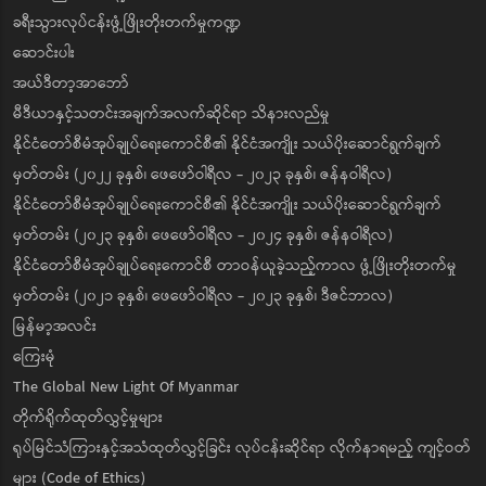
ခရီးသွားလုပ်ငန်းဖွံ့ဖြိုးတိုးတက်မှုကဏ္ဍ
ဆောင်းပါး
အယ်ဒီတာ့အာဘော်
မီဒီယာနှင့်သတင်းအချက်အလက်ဆိုင်ရာ သိနားလည်မှု
နိုင်ငံတော်စီမံအုပ်ချုပ်ရေးကောင်စီ၏ နိုင်ငံအကျိုး သယ်ပိုးဆောင်ရွက်ချက်
မှတ်တမ်း (၂၀၂၂ ခုနှစ်၊ ဖေဖော်ဝါရီလ - ၂၀၂၃ ခုနှစ်၊ ဇန်နဝါရီလ)
နိုင်ငံတော်စီမံအုပ်ချုပ်ရေးကောင်စီ၏ နိုင်ငံအကျိုး သယ်ပိုးဆောင်ရွက်ချက်
မှတ်တမ်း (၂၀၂၃ ခုနှစ်၊ ဖေဖော်ဝါရီလ - ၂၀၂၄ ခုနှစ်၊ ဇန်နဝါရီလ)
နိုင်ငံတော်စီမံအုပ်ချုပ်ရေးကောင်စီ တာဝန်ယူခဲ့သည့်ကာလ ဖွံ့ဖြိုးတိုးတက်မှု
မှတ်တမ်း (၂၀၂၁ ခုနှစ်၊ ဖေဖော်ဝါရီလ - ၂၀၂၃ ခုနှစ်၊ ဒီဇင်ဘာလ)
မြန်မာ့အလင်း
ကြေးမုံ
The Global New Light Of Myanmar
တိုက်ရိုက်ထုတ်လွှင့်မှုများ
ရုပ်မြင်သံကြားနှင့်အသံထုတ်လွှင့်ခြင်း လုပ်ငန်းဆိုင်ရာ လိုက်နာရမည့် ကျင့်ဝတ်
များ (Code of Ethics)