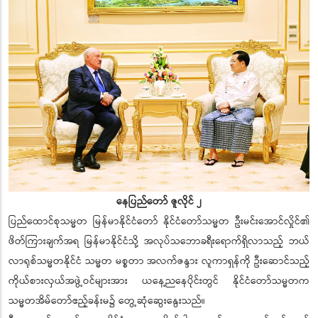
နေပြည်တော် ဇူလိုင် ၂
ပြည်ထောင်စုသမ္မတ မြန်မာနိုင်ငံတော် နိုင်ငံတော်သမ္မတ ဦးမင်းအောင်လှိုင်၏
ဖိတ်ကြားချက်အရ မြန်မာနိုင်ငံသို့ အလုပ်သဘောခရီးရောက်ရှိလာသည့် ဘယ်
လာရုစ်သမ္မတနိုင်ငံ သမ္မတ မစ္စတာ အလက်ဇန္ဒား လူကာရှန်ကို ဦးဆောင်သည့်
ကိုယ်စားလှယ်အဖွဲ့ဝင်များအား ယနေ့ညနေပိုင်းတွင် နိုင်ငံတော်သမ္မတက
သမ္မတအိမ်တော်ဧည့်ခန်းမ၌ တွေ့ဆုံဆွေးနွေးသည်။