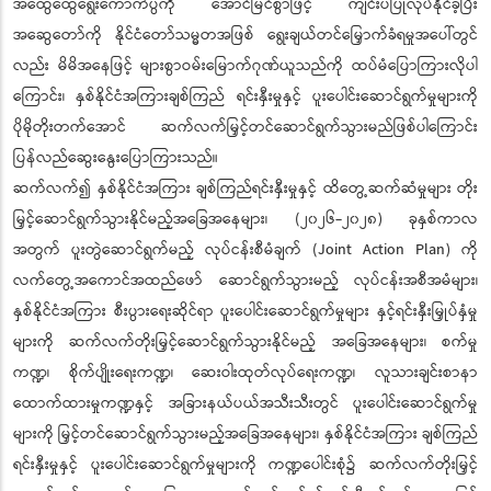
အထွေထွေရွေးကောက်ပွဲကို အောင်မြင်စွာဖြင့် ကျင်းပပြုလုပ်နိုင်ခဲ့ပြီး
အဆွေတော်ကို နိုင်ငံတော်သမ္မတအဖြစ် ရွေးချယ်တင်မြှောက်ခံရမှုအပေါ်တွင်
လည်း မိမိအနေဖြင့် များစွာဝမ်းမြောက်ဂုဏ်ယူသည်ကို ထပ်မံပြောကြားလိုပါ
ကြောင်း၊ နှစ်နိုင်ငံအကြားချစ်ကြည် ရင်းနှီးမှုနှင့် ပူးပေါင်းဆောင်ရွက်မှုများကို
ပိုမိုတိုးတက်အောင် ဆက်လက်မြှင့်တင်ဆောင်ရွက်သွားမည်ဖြစ်ပါကြောင်း
ပြန်လည်ဆွေးနွေးပြောကြားသည်။
ဆက်လက်၍ နှစ်နိုင်ငံအကြား ချစ်ကြည်ရင်းနှီးမှုနှင့် ထိတွေ့ဆက်ဆံမှုများ တိုး
မြှင့်ဆောင်ရွက်သွားနိုင်မည့်အခြေအနေများ၊ (၂၀၂၆-၂၀၂၈) ခုနှစ်ကာလ
အတွက် ပူးတွဲဆောင်ရွက်မည့် လုပ်ငန်းစီမံချက် (Joint Action Plan) ကို
လက်တွေ့အကောင်အထည်ဖော် ဆောင်ရွက်သွားမည့် လုပ်ငန်းအစီအမံများ၊
နှစ်နိုင်ငံအကြား စီးပွားရေးဆိုင်ရာ ပူးပေါင်းဆောင်ရွက်မှုများ နှင့်ရင်းနှီးမြှုပ်နှံမှု
များကို ဆက်လက်တိုးမြှင့်ဆောင်ရွက်သွားနိုင်မည့် အခြေအနေများ၊ စက်မှု
ကဏ္ဍ၊ စိုက်ပျိုးရေးကဏ္ဍ၊ ဆေးဝါးထုတ်လုပ်ရေးကဏ္ဍ၊ လူသားချင်းစာနာ
ထောက်ထားမှုကဏ္ဍနှင့် အခြားနယ်ပယ်အသီးသီးတွင် ပူးပေါင်းဆောင်ရွက်မှု
များကို မြှင့်တင်ဆောင်ရွက်သွားမည့်အခြေအနေများ၊ နှစ်နိုင်ငံအကြား ချစ်ကြည်
ရင်းနှီးမှုနှင့် ပူးပေါင်းဆောင်ရွက်မှုများကို ကဏ္ဍပေါင်းစုံ၌ ဆက်လက်တိုးမြှင့်