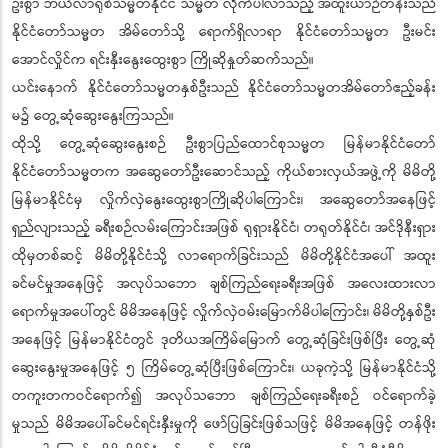
ဦးစွာ ဘယ်လာရုစ်သမ္မတနိုင်ငံ သမ္မတ လိုက်ပါလာသည့် အထူးယာဉ်တန်းသည်
နိုင်ငံတော်သမ္မတ အိမ်တော်သို့ ရောက်ရှိလာရာ နိုင်ငံတော်သမ္မတ ဦးမင်း
အောင်လှိုင်က ရင်းနှီးနွေးထွေးစွာ ကြိုဆိုနှုတ်ဆက်သည်။
ယင်းနောက် နိုင်ငံတော်သမ္မတနှစ်ဦးသည် နိုင်ငံတော်သမ္မတအိမ်တော်ဧည့်ခန်း
မ၌ တွေ့ဆုံဆွေးနွေးကြသည်။
ထိုသို့ တွေ့ဆုံဆွေးနွေးစဉ် ဦးစွာပြည်ထောင်စုသမ္မတ မြန်မာနိုင်ငံတော်
နိုင်ငံတော်သမ္မတက အဆွေတော်ဦးဆောင်သည့် ကိုယ်စားလှယ်အဖွဲ့ကို မိမိတို့
မြန်မာနိုင်ငံမှ လှိုက်လှဲနွေးထွေးစွာကြိုဆိုပါကြောင်း၊ အဆွေတော်အနေဖြင့်
ရှည်လျားသည့် ခရီးစဉ်လမ်းကြောင်းအဖြစ် ရုရှားနိုင်ငံ၊ တရုတ်နိုင်ငံ၊ အင်ဒိုနီးရှား
ထိုမှတစ်ဆင့် မိမိတို့နိုင်ငံသို့ လာရောက်ခြင်းသည် မိမိတို့နိုင်ငံအပေါ် အထူး
ခင်မင်မှုအနေဖြင့် အလုပ်သဘော ချစ်ကြည်ရေးခရီးအဖြစ် အလေးထားလာ
ရောက်မှုအပေါ်တွင် မိမိအနေဖြင့် လှိုက်လှဲဝမ်းမြောက်မိပါကြောင်း၊ မိမိတို့နှစ်ဦး
အနေဖြင့် မြန်မာနိုင်ငံတွင် ဒုတိယအကြိမ်မြောက် တွေ့ဆုံခြင်းဖြစ်ပြီး တွေ့ဆုံ
ဆွေးနွေးမှုအနေဖြင့် ၅ ကြိမ်တွေ့ဆုံပြီးဖြစ်ကြောင်း၊ ယခုကဲ့သို့ မြန်မာနိုင်ငံသို့
တကူးတကဝင်ရောက်၍ အလုပ်သဘော ချစ်ကြည်ရေးခရီးစဉ် ဝင်ရောက်ခဲ့
မှုသည် မိမိအပေါ်ခင်မင်ရင်းနှီးမှုကို ဖော်ပြခြင်းဖြစ်သဖြင့် မိမိအနေဖြင့် တန်ဖိုး