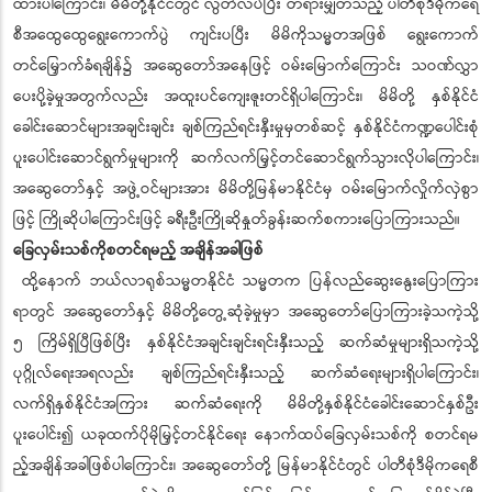
ထားပါကြောင်း၊ မိမိတို့နိုင်ငံတွင် လွတ်လပ်ပြီး တရားမျှတသည့် ပါတီစုံဒီမိုကရေ
စီအထွေထွေရွေးကောက်ပွဲ ကျင်းပပြီး မိမိကိုသမ္မတအဖြစ် ရွေးကောက်
တင်မြှောက်ခံရချိန်၌ အဆွေတော်အနေဖြင့် ဝမ်းမြောက်ကြောင်း သဝဏ်လွှာ
ပေးပို့ခဲ့မှုအတွက်လည်း အထူးပင်ကျေးဇူးတင်ရှိပါကြောင်း၊ မိမိတို့ နှစ်နိုင်ငံ
ခေါင်းဆောင်များအချင်းချင်း ချစ်ကြည်ရင်းနှီးမှုမှတစ်ဆင့် နှစ်နိုင်ငံကဏ္ဍပေါင်းစုံ
ပူးပေါင်းဆောင်ရွက်မှုများကို ဆက်လက်မြှင့်တင်ဆောင်ရွက်သွားလိုပါကြောင်း၊
အဆွေတော်နှင့် အဖွဲ့ဝင်များအား မိမိတို့မြန်မာနိုင်ငံမှ ဝမ်းမြောက်လှိုက်လှဲစွာ
ဖြင့် ကြိုဆိုပါကြောင်းဖြင့် ခရီးဦးကြိုဆိုနှုတ်ခွန်းဆက်စကားပြောကြားသည်။
ခြေလှမ်းသစ်ကိုစတင်ရမည့် အချိန်အခါဖြစ်
ထို့နောက် ဘယ်လာရုစ်သမ္မတနိုင်ငံ သမ္မတက ပြန်လည်ဆွေးနွေးပြောကြား
ရာတွင် အဆွေတော်နှင့် မိမိတို့တွေ့ဆုံခဲ့မှုမှာ အဆွေတော်ပြောကြားခဲ့သကဲ့သို့
၅ ကြိမ်ရှိပြီဖြစ်ပြီး နှစ်နိုင်ငံအချင်းချင်းရင်းနှီးသည့် ဆက်ဆံမှုများရှိသကဲ့သို့
ပုဂ္ဂိုလ်ရေးအရလည်း ချစ်ကြည်ရင်းနှီးသည့် ဆက်ဆံရေးများရှိပါကြောင်း၊
လက်ရှိနှစ်နိုင်ငံအကြား ဆက်ဆံရေးကို မိမိတို့နှစ်နိုင်ငံခေါင်းဆောင်နှစ်ဦး
ပူးပေါင်း၍ ယခုထက်ပိုမိုမြှင့်တင်နိုင်ရေး နောက်ထပ်ခြေလှမ်းသစ်ကို စတင်ရမ
ည့်အချိန်အခါဖြစ်ပါကြောင်း၊ အဆွေတော်တို့ မြန်မာနိုင်ငံတွင် ပါတီစုံဒီမိုကရေစီ