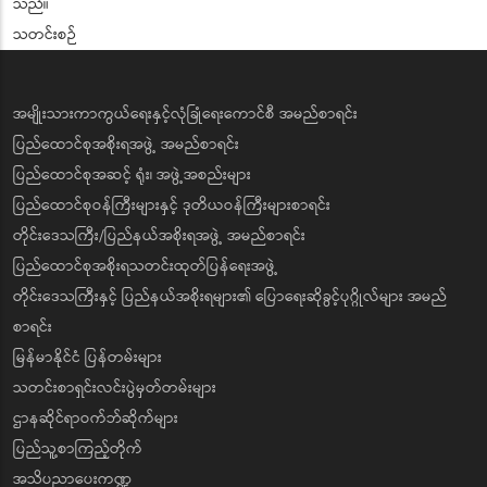
သည်။
သတင်းစဉ်
အမျိုးသားကာကွယ်ရေးနှင့်လုံခြုံရေးကောင်စီ အမည်စာရင်း
ပြည်ထောင်စုအစိုးရအဖွဲ့ အမည်စာရင်း
ပြည်ထောင်စုအဆင့် ရုံး၊ အဖွဲ့အစည်းများ
ပြည်ထောင်စုဝန်ကြီးများနှင့် ဒုတိယဝန်ကြီးများစာရင်း
တိုင်းဒေသကြီး/ပြည်နယ်အစိုးရအဖွဲ့ အမည်စာရင်း
ပြည်ထောင်စုအစိုးရသတင်းထုတ်ပြန်ရေးအဖွဲ့
တိုင်းဒေသကြီးနှင့် ပြည်နယ်အစိုးရများ၏ ပြောရေးဆိုခွင့်ပုဂ္ဂိုလ်များ အမည်
စာရင်း
မြန်မာနိုင်ငံ ပြန်တမ်းများ
သတင်းစာရှင်းလင်းပွဲမှတ်တမ်းများ
ဌာနဆိုင်ရာဝက်ဘ်ဆိုက်များ
ပြည်သူ့စာကြည့်တိုက်
အသိပညာပေးကဏ္ဍ