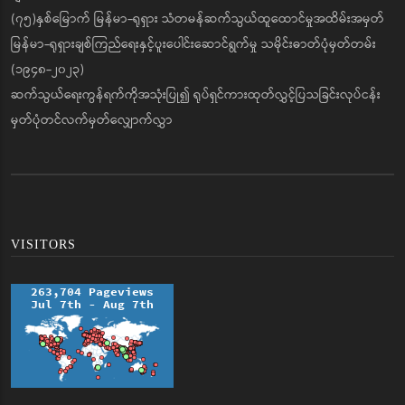
(၇၅)နှစ်မြောက် မြန်မာ-ရုရှား သံတမန်ဆက်သွယ်ထူထောင်မှုအထိမ်းအမှတ်
မြန်မာ-ရုရှားချစ်ကြည်ရေးနှင့်ပူးပေါင်းဆောင်ရွက်မှု သမိုင်းဓာတ်ပုံမှတ်တမ်း
(၁၉၄၈-၂၀၂၃)
ဆက်သွယ်ရေးကွန်ရက်ကိုအသုံးပြု၍ ရုပ်ရှင်ကားထုတ်လွှင့်ပြသခြင်းလုပ်ငန်း
မှတ်ပုံတင်လက်မှတ်လျှောက်လွှာ
VISITORS