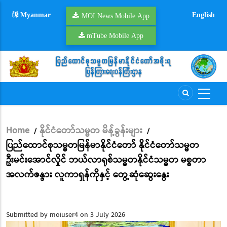
Skip
Myanmar
English
to
MOI News Mobile App
main
mTube Mobile App
content
Home
နိုင်ငံတော်သမ္မတ မိန့်ခွန်းများ
/
/
Breadcrumb
ပြည်ထောင်စုသမ္မတမြန်မာနိုင်ငံတော် နိုင်ငံတော်သမ္မတ
ဦးမင်းအောင်လှိုင် ဘယ်လာရုစ်သမ္မတနိုင်ငံသမ္မတ မစ္စတာ
အလက်ဇန္ဒား လူကာရှန်ကိုနှင့် တွေ့ဆုံဆွေးနွေး
Submitted by
moiuser4
on 3 July 2026