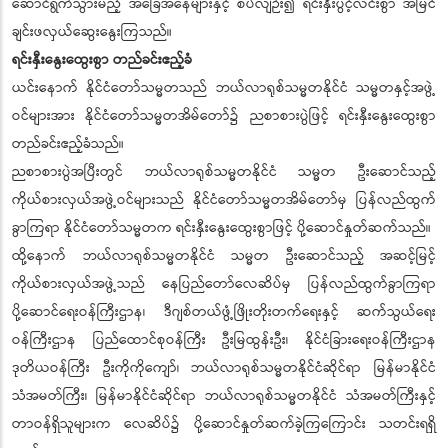
ဆောင်ရွက်သွားမည့် အခြေအနေများနှင့် စပ်လျဉ်း၍ ရင်းနှီးပွင့်လင်းစွာ အမြင်
ချင်းဖလှယ်ဆွေးနွေးကြသည်။
ရင်းနှီးနွေးထွေးစွာ တည်ခင်းဧည့်ခံ
ယင်းနောက် နိုင်ငံတော်သမ္မတသည် ဘယ်လာရုစ်သမ္မတနိုင်ငံ သမ္မတနှင့်အဖွဲ့
ဝင်များအား နိုင်ငံတော်သမ္မတအိမ်တော်၌ ညစာစားပွဲဖြင့် ရင်းနှီးနွေးထွေးစွာ
တည်ခင်းဧည့်ခံသည်။
ညစာစားပွဲအပြီးတွင် ဘယ်လာရုစ်သမ္မတနိုင်ငံ သမ္မတ ဦးဆောင်သည့်
ကိုယ်စားလှယ်အဖွဲ့ဝင်များသည် နိုင်ငံတော်သမ္မတအိမ်တော်မှ ပြန်လည်ထွက်
ခွာကြရာ နိုင်ငံတော်သမ္မတက ရင်းနှီးနွေးထွေးစွာဖြင့် ပို့ဆောင်နှုတ်ဆက်သည်။
ထို့နောက် ဘယ်လာရုစ်သမ္မတနိုင်ငံ သမ္မတ ဦးဆောင်သည့် အဆင့်မြင့်
ကိုယ်စားလှယ်အဖွဲ့သည် နေပြည်တော်လေဆိပ်မှ ပြန်လည်ထွက်ခွာကြရာ
ပို့ဆောင်ရေးဝန်ကြီးဌာန၊ ဒီဂျစ်တယ်ဖွံ့ဖြိုးတိုးတက်ရေးနှင့် ဆက်သွယ်ရေး
ဝန်ကြီးဌာန ပြည်ထောင်စုဝန်ကြီး ဦးမြထွန်းဦး၊ နိုင်ငံခြားရေးဝန်ကြီးဌာန
ဒုတိယဝန်ကြီး ဦးကိုကိုကျော်၊ ဘယ်လာရုစ်သမ္မတနိုင်ငံဆိုင်ရာ မြန်မာနိုင်ငံ
သံအမတ်ကြီး၊ မြန်မာနိုင်ငံဆိုင်ရာ ဘယ်လာရုစ်သမ္မတနိုင်ငံ သံအမတ်ကြီးနှင့်
တာဝန်ရှိသူများက လေဆိပ်၌ ပို့ဆောင်နှုတ်ဆက်ခဲ့ကြကြောင်း သတင်းရရှိ