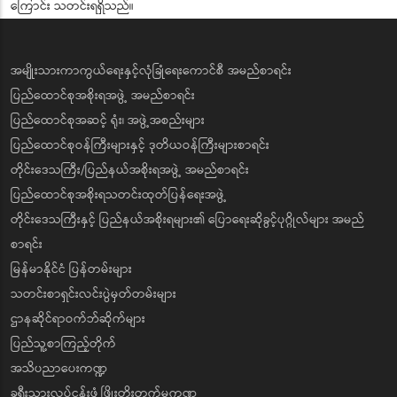
ကြောင်း သတင်းရရှိသည်။
အမျိုးသားကာကွယ်ရေးနှင့်လုံခြုံရေးကောင်စီ အမည်စာရင်း
ပြည်ထောင်စုအစိုးရအဖွဲ့ အမည်စာရင်း
ပြည်ထောင်စုအဆင့် ရုံး၊ အဖွဲ့အစည်းများ
ပြည်ထောင်စုဝန်ကြီးများနှင့် ဒုတိယဝန်ကြီးများစာရင်း
တိုင်းဒေသကြီး/ပြည်နယ်အစိုးရအဖွဲ့ အမည်စာရင်း
ပြည်ထောင်စုအစိုးရသတင်းထုတ်ပြန်ရေးအဖွဲ့
တိုင်းဒေသကြီးနှင့် ပြည်နယ်အစိုးရများ၏ ပြောရေးဆိုခွင့်ပုဂ္ဂိုလ်များ အမည်
စာရင်း
မြန်မာနိုင်ငံ ပြန်တမ်းများ
သတင်းစာရှင်းလင်းပွဲမှတ်တမ်းများ
ဌာနဆိုင်ရာဝက်ဘ်ဆိုက်များ
ပြည်သူ့စာကြည့်တိုက်
အသိပညာပေးကဏ္ဍ
ခရီးသွားလုပ်ငန်းဖွံ့ဖြိုးတိုးတက်မှုကဏ္ဍ