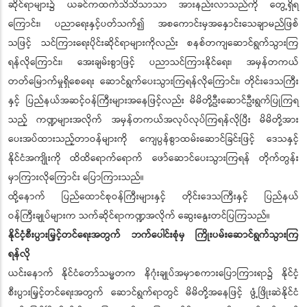
ဆိုင်ရာများ၌ ယခင်ကထက်သိသိသာသာ အားနည်းလာသည်ကို တွေ့ရှိရ
ကြောင်း၊ ပညာရေးနှင့်ပတ်သက်၍ အစကောင်းမှအနှောင်းသေချာမည်ဖြစ်
သဖြင့် သင်ကြားရေးပိုင်းဆိုင်ရာများကိုလည်း စနစ်တကျဆောင်ရွက်သွားကြ
ရန်လိုကြောင်း၊ အေးချမ်းစွာဖြင့် ပညာသင်ကြားနိုင်ရေး၊ အမှန်တကယ်
တတ်မြောက်မှုရှိစေရေး ဆောင်ရွက်ပေးသွားကြရန်လိုကြောင်း၊ တိုင်းဒေသကြီး
နှင့် ပြည်နယ်အဆင့်ဝန်ကြီးများအနေဖြင့်လည်း မိမိတို့ဦးဆောင်ဦးရွက်ပြုကြရ
သည့် ကဏ္ဍများအလိုက် အမှန်တကယ်အလုပ်လုပ်ကြရန်လိုပြီး မိမိတို့အား
ပေးအပ်ထားသည့်တာဝန်များကို ကျေပွန်စွာထမ်းဆောင်ခြင်းဖြင့် ဒေသနှင့်
နိုင်ငံအကျိုးကို ထိထိရောက်ရောက် ဖော်ဆောင်ပေးသွားကြရန် တိုက်တွန်း
မှာကြားလိုကြောင်း ပြောကြားသည်။
ထို့နောက် ပြည်ထောင်စုဝန်ကြီးများနှင့် တိုင်းဒေသကြီးနှင့် ပြည်နယ်
ဝန်ကြီးချုပ်များက သက်ဆိုင်ရာကဏ္ဍအလိုက် ဆွေးနွေးတင်ပြကြသည်။
နိုင်ငံ့စီးပွားမြှင့်တင်ရေးအတွက် ဘက်ပေါင်းစုံမှ ကြိုးပမ်းဆောင်ရွက်သွားကြ
ရန်လို
ယင်းနောက် နိုင်ငံတော်သမ္မတက နိဂုံးချုပ်အမှာစကားပြောကြားရာ၌ နိုင်ငံ့
စီးပွားမြှင့်တင်ရေးအတွက် ဆောင်ရွက်ရာတွင် မိမိတို့အနေဖြင့် ဖွံ့ဖြိုးဆဲနိုင်ငံ