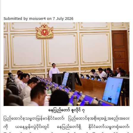
Submitted by
moiuser4
on 7 July 2026
နေပြည်တော် ဇူလိုင် ၇
ပြည်ထောင်စုသမ္မတမြန်မာနိုင်ငံတော်၊ ပြည်ထောင်စုအစိုးရအဖွဲ့အစည်းအဝေး
ကို ယနေ့မွန်းလွဲပိုင်းတွင် နေပြည်တော်ရှိ နိုင်ငံတော်သမ္မတရုံးတော်၊