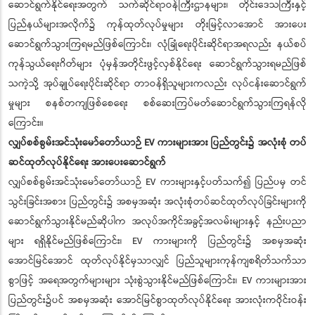
ဆောင်ရွက်နိုင်ရေးအတွက် သက်ဆိုင်ရာဝန်ကြီးဌာနများ၊ တိုင်းဒေသကြီးနှင့်
ပြည်နယ်များအလိုက်၌ ကုန်ထုတ်လုပ်မှုများ တိုးမြင့်လာအောင် အားပေး
ဆောင်ရွက်သွားကြရမည်ဖြစ်ကြောင်း၊ လုံခြုံရေးပိုင်းဆိုင်ရာအရလည်း နယ်စပ်
ကုန်သွယ်ရေးဂိတ်များ ပုံမှန်အတိုင်းဖွင့်လှစ်နိုင်ရေး ဆောင်ရွက်သွားရမည်ဖြစ်
သကဲ့သို့ အုပ်ချုပ်ရေးပိုင်းဆိုင်ရာ တာဝန်ရှိသူများကလည်း လုပ်ငန်းဆောင်ရွက်
မှုများ စနစ်တကျဖြစ်စေရေး စစ်ဆေးကြပ်မတ်ဆောင်ရွက်သွားကြရန်လို
ကြောင်း။
လျှပ်စစ်စွမ်းအင်သုံးမော်တော်ယာဉ် EV ကားများအား ပြည်တွင်း၌ အလုံးစုံ တပ်
ဆင်ထုတ်လုပ်နိုင်ရေး အားပေးဆောင်ရွက်
လျှပ်စစ်စွမ်းအင်သုံးမော်တော်ယာဉ် EV ကားများနှင့်ပတ်သက်၍ ပြည်ပမှ တင်
သွင်းခြင်းအစား ပြည်တွင်း၌ အစမှအဆုံး အလုံးစုံတပ်ဆင်ထုတ်လုပ်ခြင်းများကို
ဆောင်ရွက်သွားနိုင်မည်ဆိုပါက အလုပ်အကိုင်အခွင့်အလမ်းများနှင့် နည်းပညာ
များ ရရှိနိုင်မည်ဖြစ်ကြောင်း၊ EV ကားများကို ပြည်တွင်း၌ အစမှအဆုံး
အောင်မြင်အောင် ထုတ်လုပ်နိုင်မှသာလျှင် ပြည်သူများကုန်ကျစရိတ်သက်သာ
စွာဖြင့် အရေအတွက်များများ သုံးစွဲသွားနိုင်မည်ဖြစ်ကြောင်း၊ EV ကားများအား
ပြည်တွင်း၌ပင် အစမှအဆုံး အောင်မြင်စွာထုတ်လုပ်နိုင်ရေး အားလုံးကဝိုင်းဝန်း