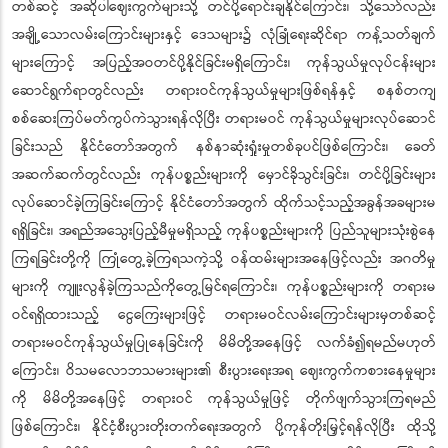
တစ်ဆင့် အဆိုပါဈေးကွက်များသို့ တင်ပို့ရောင်းချနိုင်ကြောင်း၊ သို့သော်လည်း
အချို့သောလမ်းကြောင်းများနှင့် ဒေသများ၌ လုံခြုံရေးဆိုင်ရာ ကန့်သတ်ချက်
များကြောင့် အပြည့်အဝတင်ပို့နိုင်ခြင်းမရှိကြောင်း၊ ကုန်သွယ်မှုလုပ်ငန်းများ
ဆောင်ရွက်ရာတွင်လည်း တရားဝင်ကုန်သွယ်မှုများဖြစ်ရန်နှင့် စနစ်တကျ
စစ်ဆေးကြပ်မတ်ကွပ်ကဲသွားရန်လိုပြီး တရားမဝင် ကုန်သွယ်မှုများလုပ်ဆောင်
ခြင်းသည် နိုင်ငံတော်အတွက် နစ်နာဆုံးရှုံးမှုတစ်ခုပင်ဖြစ်ကြောင်း၊ ခေတ်
အဆက်ဆက်တွင်လည်း ကုန်ပစ္စည်းများကို မှောင်ခိုသွင်းခြင်း၊ တင်ပို့ခြင်းများ
လုပ်ဆောင်ခဲ့ကြခြင်းကြောင့် နိုင်ငံတော်အတွက် ထိုက်သင့်သည့်အခွန်အခများမ
ရရှိခြင်း၊ အရည်အသွေးပြည့်မီမှုမရှိသည့် ကုန်ပစ္စည်းများကို ပြည်သူများသုံးစွဲနေ
ကြရခြင်းတို့ကို ကြုံတွေ့ခဲ့ကြရသကဲ့သို့ ဝန်ထမ်းများအနေဖြင့်လည်း အဂတိမှု
များကို ကျူးလွန်ခဲ့ကြသည်ကိုတွေ့မြင်ရကြောင်း၊ ကုန်ပစ္စည်းများကို တရားမ
ဝင်ရရှိထားသည့် ငွေကြေးများဖြင့် တရားမဝင်လမ်းကြောင်းများမှတစ်ဆင့်
တရားမဝင်ကုန်သွယ်မှုပြုနေခြင်းကို မိမိတို့အနေဖြင့် လက်ခံ၍ရမည်မဟုတ်
ကြောင်း၊ ဝိသမလောဘသမားများ၏ စီးပွားရေးအရ ဈေးကွက်ကစားနေမှုများ
ကို မိမိတို့အနေဖြင့် တရားဝင် ကုန်သွယ်မှုဖြင့် တိုက်ဖျက်သွားကြရမည်
ဖြစ်ကြောင်း၊ နိုင်ငံ့စီးပွားတိုးတက်ရေးအတွက် ပို့ကုန်တိုးမြှင့်ရန်လိုပြီး ထိုသို့