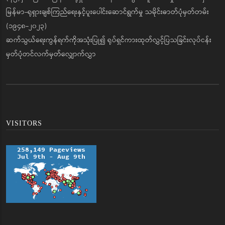
မြန်မာ-ရုရှားချစ်ကြည်ရေးနှင့်ပူးပေါင်းဆောင်ရွက်မှု သမိုင်းဓာတ်ပုံမှတ်တမ်း
(၁၉၄၈-၂၀၂၃)
ဆက်သွယ်ရေးကွန်ရက်ကိုအသုံးပြု၍ ရုပ်ရှင်ကားထုတ်လွှင့်ပြသခြင်းလုပ်ငန်း
မှတ်ပုံတင်လက်မှတ်လျှောက်လွှာ
VISITORS