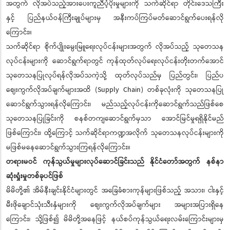
အတွက် လိုအပ်သည့်အားပေးကူညီပံ့ပိုးမှုများကို သက်ဆိုင်ရာ တိုင်းဒေသကြီး
နှင့် ပြည်နယ်ဝန်ကြီးချုပ်များမှ အနီးကပ်ကြပ်မတ်ဆောင်ရွက်ပေးရန်လို
ကြောင်း။
သက်ဆိုင်ရာ စိုက်ပျိုးမွေးမြူရေးလုပ်ငန်းများအတွက် လိုအပ်သည့် သုတေသန
လုပ်ငန်းများကို ဆောင်ရွက်ရာတွင် ကုန်ထုတ်လုပ်ရေးလုပ်ငန်းတိုးတက်အောင်
သုတေသနပြုလုပ်ရန်လိုအပ်သကဲ့သို့ ထုတ်လုပ်သည်မှ ပြည်တွင်း၊ ပြည်ပ
ဈေးကွက်လိုအပ်ချက်များအထိ (Supply Chain) တစ်ခုလုံးကို သုတေသနပြု
ဆောင်ရွက်သွားရန်လိုကြောင်း၊ မည်သည့်လုပ်ငန်းကိုဆောင်ရွက်သည်ဖြစ်စေ
သုတေသနပြုခြင်းကို စနစ်တကျဆောင်ရွက်မှသာ အောင်မြင်မှုရရှိနိုင်မည်
ဖြစ်ကြောင်း၊ ထို့ကြောင့် သက်ဆိုင်ရာကဏ္ဍအလိုက် သုတေသနလုပ်ငန်းများကို
မဖြစ်မနေဆောင်ရွက်သွားကြရန်လိုကြောင်း။
တရားမဝင် ကုန်သွယ်မှုများလုပ်ဆောင်ခြင်းသည် နိုင်ငံတော်အတွက် နစ်နာ
ဆုံးရှုံးမှုတစ်ခုပင်ဖြစ်
မိမိတို့၏ အိမ်နီးချင်းနိုင်ငံများတွင် အခြေခံစားကုန်များဖြစ်သည့် အသား၊ ငါးနှင့်
မီးဖိုချောင်သုံးသီးနှံများကို ဈေးကွက်လိုအပ်ချက်များ အများအပြားရှိနေ
ကြောင်း၊ သို့ဖြစ်၍ မိမိတို့အနေဖြင့် နယ်စပ်ကုန်သွယ်ရေးလမ်းကြောင်းများမှ