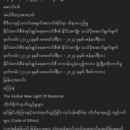
ဆောင်းပါး
အယ်ဒီတာ့အာဘော်
မီဒီယာနှင့်သတင်းအချက်အလက်ဆိုင်ရာ သိနားလည်မှု
နိုင်ငံတော်စီမံအုပ်ချုပ်ရေးကောင်စီ၏ နိုင်ငံအကျိုး သယ်ပိုးဆောင်ရွက်ချက်
မှတ်တမ်း (၂၀၂၂ ခုနှစ်၊ ဖေဖော်ဝါရီလ - ၂၀၂၃ ခုနှစ်၊ ဇန်နဝါရီလ)
နိုင်ငံတော်စီမံအုပ်ချုပ်ရေးကောင်စီ၏ နိုင်ငံအကျိုး သယ်ပိုးဆောင်ရွက်ချက်
မှတ်တမ်း (၂၀၂၃ ခုနှစ်၊ ဖေဖော်ဝါရီလ - ၂၀၂၄ ခုနှစ်၊ ဇန်နဝါရီလ)
နိုင်ငံတော်စီမံအုပ်ချုပ်ရေးကောင်စီ တာဝန်ယူခဲ့သည့်ကာလ ဖွံ့ဖြိုးတိုးတက်မှု
မှတ်တမ်း (၂၀၂၁ ခုနှစ်၊ ဖေဖော်ဝါရီလ - ၂၀၂၃ ခုနှစ်၊ ဒီဇင်ဘာလ)
မြန်မာ့အလင်း
ကြေးမုံ
The Global New Light Of Myanmar
တိုက်ရိုက်ထုတ်လွှင့်မှုများ
ရုပ်မြင်သံကြားနှင့်အသံထုတ်လွှင့်ခြင်း လုပ်ငန်းဆိုင်ရာ လိုက်နာရမည့် ကျင့်ဝတ်
များ (Code of Ethics)
(၇၅)နှစ်မြောက် မြန်မာ-ရုရှား သံတမန်ဆက်သွယ်ထူထောင်မှုအထိမ်းအမှတ်