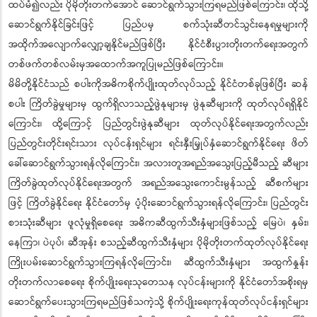
ထပ်မံ၍လည်း ပိုမိုတိုးတက်အောင် ဆောင်ရွက်သွားကြရမည်ဖြစ်ကြောင်း၊ ထိုသို့
ဆောင်ရွက်နိုင်ခြင်းဖြင့် ပြည်ပမှ စက်သုံးဆီတင်သွင်းနေရမှုများကို
အထိုက်အလျောက်လျှော့ချနိုင်မည်ဖြစ်ပြီး နိုင်ငံစီးပွားတိုးတက်ရေးအတွက်
တစ်ဖက်တစ်လမ်းမှအထောက်အကူပြုမည်ဖြစ်ကြောင်း။
မိမိတို့နိုင်ငံသည် စပါးကိုအဓိကစိုက်ပျိုးထုတ်လုပ်သည့် နိုင်ငံတစ်ခုဖြစ်ပြီး ဆန်
စပါး ကြိတ်ခွဲမှုများမှ ထွက်ရှိလာသည့်ဖွဲနုများမှ ဖွဲနုဆီများကို ထုတ်လုပ်ရရှိနိုင်
ကြောင်း၊ ထို့ကြောင့် ပြည်တွင်းဖွဲနုဆီများ ထုတ်လုပ်နိုင်ရေးအတွက်လည်း
ပြည်တွင်းတိုင်းရင်းသား လုပ်ငန်းရှင်များ ရင်းနှီးမြှုပ်နှံဆောင်ရွက်နိုင်ရေး ဖိတ်
ခေါ်ဆောင်ရွက်သွားရန်လိုကြောင်း၊ အလားတူအရည်အသွေးပြည့်မီသည့် ဆီများ
ကြိတ်ခွဲထုတ်လုပ်နိုင်ရေးအတွက် အရည်အသွေးကောင်းမွန်သည့် ဆီစက်များ
ဖြင့် ကြိတ်ခွဲနိုင်ရေး နိုင်ငံတော်မှ ပံ့ပိုးဆောင်ရွက်သွားရန်လိုကြောင်း၊ ပြည်တွင်း
စားသုံးဆီများ ဖူလုံမှုရှိစေရေး အဓိကဆီထွက်သီးနှံများဖြစ်သည့် မြေပဲ၊ နှမ်း၊
နေကြာ၊ ပဲပုပ်၊ ဆီအုန်း စသည့်ဆီထွက်သီးနှံများ ပိုမိုတိုးတက်ထုတ်လုပ်နိုင်ရေး
ကြိုးပမ်းဆောင်ရွက်သွားကြရန်လိုကြောင်း၊ ဆီထွက်သီးနှံများ အထွက်နှုန်း
တိုးတက်လာစေရေး စိုက်ပျိုးရေးသုတေသန လုပ်ငန်းများကို နိုင်ငံတော်အစိုးရမှ
ဆောင်ရွက်ပေးသွားကြရမည်ဖြစ်သကဲ့သို့ စိုက်ပျိုးရေးကုန်ထုတ်လုပ်ငန်းရှင်များ