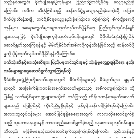
သည့်နှစ်အတွင်း စိုက်ပျိုးရေးပို့ကုန်များ ပြည်ပသို့တင်ပို့နိုင်မှု လျော့နည်းခဲ့
ကြောင်း၊ အဓိက သီးနှံဖြစ်သည့် ဆန်တင်ပို့မှုလျော့နည်းခဲ့သကဲ့သို့ အခြား
စိုက်ပျိုးသီးနှံအချို့ တင်ပို့နိုင်မှုလျော့နည်းခဲ့ကြောင်း၊ ထို့ကြောင့် စိုက်ပျိုးရေးပို့
ကုန်များ အရေအတွက်များများထုတ်လုပ်တင်ပို့နိုင်ရေး ပြည်တွင်းလုပ်ငန်းရှင်
များအနေဖြင့် စိုက်ပျိုးရေးကုန်ထုတ်လုပ်ငန်းများတွင် ပိုမိုပါဝင်ရင်းနှီးမြှုပ်နှံ
ဆောင်ရွက်သွားကြရန်နှင့် မိမိတို့နိုင်ငံ၏အဓိကပို့ကုန်သီးနှံဖြစ်သည့် ဆန်တင်ပို့
မှုကို ပိုမိုထုတ်လုပ်တင်ပို့နိုင်ရန်လိုကြောင်း။
စက်သုံးဆီနှင့်စားသုံးဆီများ ပြည်ပမှတင်သွင်းမှုနှင့် သုံးစွဲမှုလျှော့ချနိုင်ရေး နည်း
လမ်းများရှာဖွေဆောင်ရွက်သွားကြရန်လို
နိုင်ငံစီးပွားဖွံ့ဖြိုးတိုးတက်ရေးအတွက် စီမံကိန်းများနှင့် စီမံချက်များ ချမှတ်
ရာတွင် အခြေခံကိန်းဂဏန်းအချက်အလက်များသည် အဓိကကျကြောင်း၊ သို့
ဖြစ်၍ သက်ဆိုင်ရာကဏ္ဍများအလိုက် တင်ပြသည့် ကိန်းဂဏန်းအချက်အလက်
များသည် မြေပြင်နှင့် ကိုက်ညီမှုရှိရန်နှင့် မှန်မှန်ကန်ကန်ဖြစ်ရန်လိုကြောင်း၊
အလားတူလုပ်ငန်းများ အောင်မြင်မှုရှိစေရေးအတွက် ကာလတိုဆောင်ရွက်ခဲ့
သည့် သုတေသနများနှင့် ကာလရှည်ဆောင်ရွက်ခဲ့သည့် သုတေသနလုပ်ငန်းများ
ကိုလည်း မဖြစ်မနေသုံးသပ်ဆောင်ရွက်သွားကြရန်လိုကြောင်း၊ သွင်းကုန်နှင့်