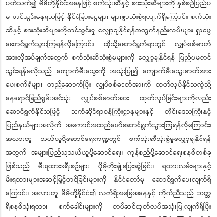
ပတ်သက်၍ မိမိတို့နိုင်ငံအနေဖြင့် စက်သုံးဆီနှင့် စားသုံးဆီများကို နှစ်စဉ်ပြည်ပ
မှ တင်သွင်းနေရသဖြင့် နိုင်ငံခြားငွေများ များစွာသုံးစွဲရလျက်ရှိကြောင်း၊ စက်သုံး
ဆီနှင့် စားသုံးဆီများကိုတင်သွင်းမှု လျှော့ချနိုင်ရန်အတွက်နည်းလမ်းများ ရှာဖွေ
ဆောင်ရွက်သွားကြရန်လိုကြောင်း၊ ထိုသို့ဆောင်ရွက်ရာတွင် လျှပ်စစ်ဓာတ်
အားလိုအပ်ချက်အတွက် စက်သုံးဆီသုံးစွဲမှုများကို လျှော့ချနိုင်ရန် ပြည်ပမှတင်
သွင်းရန်မလိုသည့် ကျောက်မီးသွေးကို အသုံးပြု၍ ကျောက်မီးသွေးဓာတ်အား
ပေးစက်ရုံများ တည်ဆောက်ပြီး လျှပ်စစ်ဓာတ်အားကို ထုတ်လုပ်နိုင်သကဲ့သို့
နေရောင်ခြည်စွမ်းအင်သုံး လျှပ်စစ်ဓာတ်အား ထုတ်လုပ်ခြင်းများကိုလည်း
ဆောင်ရွက်နိုင်သဖြင့် သက်ဆိုင်ရာဝန်ကြီးဌာနများနှင့် တိုင်းဒေသကြီးနှင့်
ပြည်နယ်များအလိုက် အကောင်အထည်ဖော်ဆောင်ရွက်သွားကြရန်လိုကြောင်း၊
အလားတူ သယ်ယူပို့ဆောင်ရေးကဏ္ဍတွင် စက်သုံးဆီသုံးစွဲမှုလျှော့ချနိုင်ရန်
အတွက် အများပြည်သူသယ်ယူပို့ဆောင်ရေး၊ ကုန်စည်ပို့ဆောင်ရေးစနစ်တစ်ခု
ဖြစ်သည့် မီးရထားခရီးစဉ်များ ပိုမိုတိုးချဲ့ပြေးဆွဲခြင်း၊ ရထားလမ်းများနှင့်
မီးရထားများအဆင့်မြှင့်တင်ခြင်းများကို နိုင်ငံတော်မှ ဆောင်ရွက်ပေးလျက်ရှိ
ကြောင်း၊ အလားတူ မိမိတို့နိုင်ငံ၏ လက်ရှိအခြေအနေနှင့် ကိုက်ညီသည့် ဘတ္ထ
ရီစနစ်သုံးရထား စက်ခေါင်းများကို တပ်ဆင်ထုတ်လုပ်အသုံးပြုလျက်ရှိပြီး