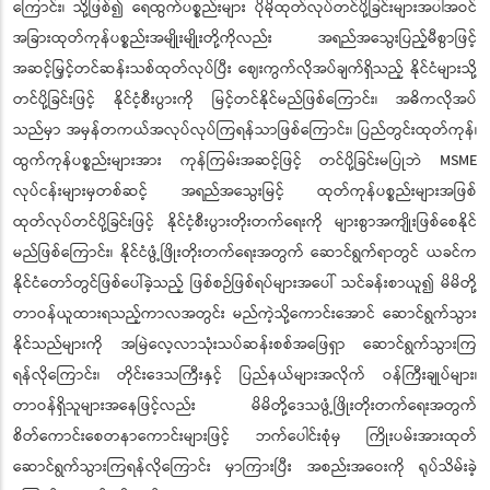
ကြောင်း၊ သို့ဖြစ်၍ ရေထွက်ပစ္စည်းများ ပိုမိုထုတ်လုပ်တင်ပို့ခြင်းများအပါအဝင်
အခြားထုတ်ကုန်ပစ္စည်းအမျိုးမျိုးတို့ကိုလည်း အရည်အသွေးပြည့်မီစွာဖြင့်
အဆင့်မြှင့်တင်ဆန်းသစ်ထုတ်လုပ်ပြီး ဈေးကွက်လိုအပ်ချက်ရှိသည့် နိုင်ငံများသို့
တင်ပို့ခြင်းဖြင့် နိုင်ငံ့စီးပွားကို မြင့်တင်နိုင်မည်ဖြစ်ကြောင်း၊ အဓိကလိုအပ်
သည်မှာ အမှန်တကယ်အလုပ်လုပ်ကြရန်သာဖြစ်ကြောင်း၊ ပြည်တွင်းထုတ်ကုန်၊
ထွက်ကုန်ပစ္စည်းများအား ကုန်ကြမ်းအဆင့်ဖြင့် တင်ပို့ခြင်းမပြုဘဲ MSME
လုပ်ငန်းများမှတစ်ဆင့် အရည်အသွေးမြင့် ထုတ်ကုန်ပစ္စည်းများအဖြစ်
ထုတ်လုပ်တင်ပို့ခြင်းဖြင့် နိုင်ငံ့စီးပွားတိုးတက်ရေးကို များစွာအကျိုးဖြစ်စေနိုင်
မည်ဖြစ်ကြောင်း၊ နိုင်ငံဖွံ့ဖြိုးတိုးတက်ရေးအတွက် ဆောင်ရွက်ရာတွင် ယခင်က
နိုင်ငံတော်တွင်ဖြစ်ပေါ်ခဲ့သည့် ဖြစ်စဉ်ဖြစ်ရပ်များအပေါ် သင်ခန်းစာယူ၍ မိမိတို့
တာဝန်ယူထားရသည့်ကာလအတွင်း မည်ကဲ့သို့ကောင်းအောင် ဆောင်ရွက်သွား
နိုင်သည်များကို အမြဲလေ့လာသုံးသပ်ဆန်းစစ်အဖြေရှာ ဆောင်ရွက်သွားကြ
ရန်လိုကြောင်း၊ တိုင်းဒေသကြီးနှင့် ပြည်နယ်များအလိုက် ဝန်ကြီးချုပ်များ၊
တာဝန်ရှိသူများအနေဖြင့်လည်း မိမိတို့ဒေသဖွံ့ဖြိုးတိုးတက်ရေးအတွက်
စိတ်ကောင်းစေတနာကောင်းများဖြင့် ဘက်ပေါင်းစုံမှ ကြိုးပမ်းအားထုတ်
ဆောင်ရွက်သွားကြရန်လိုကြောင်း မှာကြားပြီး အစည်းအဝေးကို ရုပ်သိမ်းခဲ့