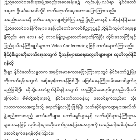
ပြည်ထောင်စုအစိုးရအဖွဲ့အစည်းအဝေးခန်းမ၌ ကျင်းပပြုလုပ်ရာ နိုင်ငံတော်
သမ္မတ ဦးမင်းအောင်လှိုင် တက်ရောက်အမှာစကားပြောကြားသည်။
အစည်းအဝေးသို့ ဒုတိယသမ္မတများဖြစ်ကြသည့် ဦးညိုစောနှင့် ဒေါ်နန်းနီနီအေး၊
ပြည်ထောင်စုဝန်ကြီးများ၊ နေပြည်တော်ကောင်စီဥက္ကဋ္ဌနှင့် ညှိနှိုင်းကွပ်ကဲရေးမှူး
(ကြည်း၊ ရေ၊ လေ) နှင့် တာဝန်ရှိသူများတက်ရောက်ကြပြီး တိုင်းဒေသကြီးနှင့်
ပြည်နယ်ဝန်ကြီးချုပ်များက Video Conferencing ဖြင့် တက်ရောက်ကြသည်။
နိုင်ငံ့စီးပွားတိုးတက်ရေးအတွက် ပို့ကုန်များအရေအတွက်များများ ထုတ်လုပ်နိုင်
ရန်လို
ဦးစွာ နိုင်ငံတော်သမ္မတက အဖွင့်အမှာစကားပြောကြားရာတွင် နိုင်ငံတော်ဖွံ့ဖြိုး
တိုးတက်ရန်အတွက် အစိုးရ၏တာဝန်ဖြစ်ပြီး မဖြစ်မနေကြိုးပမ်းဆောင်ရွက်ရ
မည်ဖြစ်ပြီး ထိုသို့ဆောင်ရွက်နိုင်ရန်အတွက် တည်ငြိမ်အေးချမ်းမှုလည်းလိုအပ်
ကြောင်း၊ မိမိတို့အစိုးရအဖွဲ့ နိုင်ငံတော်တာဝန်ယူ ဆောင်ရွက်သည်မှာ သုံး
လတာကာလအတွင်းသို့ ရောက်ရှိလာပြီးဖြစ်ပြီး သက်ဆိုင်ရာကဏ္ဍများအလိုက်
ဖွဲ့စည်းထားသည့် ကော်မတီများ၊ ကော်မရှင်များနှင့် သက်ဆိုင်ရာဝန်ကြီးဌာန
များအနေဖြင့် လုပ်ငန်းများတိုးတက်မှုအခြေအနေများကို လစဉ်ဆန်းစစ်သုံးသပ်
ဆောင်ရွက်နေရန်လိုကြောင်း။