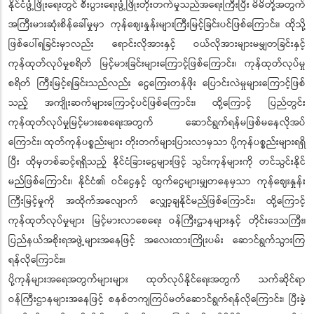
နိုင်ငံဖွံ့ဖြိုးရေးတွင် စီးပွားရေးဖွံ့ဖြိုးတိုးတက်မှုသည်အရေးကြီးပြီး မိမိတို့အတွက်
အကြီးမားဆုံးစိန်ခေါ်မှုမှာ ကုန်ဈေးနှုန်းများကြီးမြင့်ခြင်းပင်ဖြစ်ကြောင်း၊ ထိုသို့
ဖြစ်ပေါ်ရခြင်းမှာလည်း ရောင်းလိုအားနှင့် ဝယ်လိုအားများမမျှတခြင်းနှင့်
ကုန်ထုတ်လုပ်မှုစရိတ် မြင့်မားခြင်းများကြောင့်ဖြစ်ကြောင်း၊ ကုန်ထုတ်လုပ်မှု
စရိတ် ကြီးမြင့်ရခြင်းသည်လည်း ငွေကြေးတန်ဖိုး ပြောင်းလဲမှုများကြောင့်ဖြစ်
သည့် အကျိုးဆက်များကြောင့်ပင်ဖြစ်ကြောင်း၊ ထို့ကြောင့် ပြည်တွင်း
ကုန်ထုတ်လုပ်မှုမြင့်မားစေရေးအတွက် ဆောင်ရွက်ရန်မဖြစ်မနေလိုအပ်
ကြောင်း၊ ထုတ်ကုန်ပစ္စည်းများ တိုးတက်များပြားလာမှသာ ပို့ကုန်ပစ္စည်းများရရှိ
ပြီး ထိုမှတစ်ဆင့်ရရှိသည့် နိုင်ငံခြားငွေများဖြင့် သွင်းကုန်များကို တင်သွင်းနိုင်
မည်ဖြစ်ကြောင်း၊ နိုင်ငံ၏ ဝင်ငွေနှင့် ထွက်ငွေများမျှတနေမှသာ ကုန်ဈေးနှုန်း
ကြီးမြင့်မှုကို အထိုက်အလျောက် လျှော့ချနိုင်မည်ဖြစ်ကြောင်း၊ ထို့ကြောင့်
ကုန်ထုတ်လုပ်မှုများ မြင့်မားလာစေရေး ဝန်ကြီးဌာနများနှင့် တိုင်းဒေသကြီး၊
ပြည်နယ်အစိုးရအဖွဲ့များအနေဖြင့် အလေးထားကြိုးပမ်း ဆောင်ရွက်သွားကြ
ရန်လိုကြောင်း။
ပို့ကုန်များအရေအတွက်များများ ထုတ်လုပ်နိုင်ရေးအတွက် သက်ဆိုင်ရာ
ဝန်ကြီးဌာနများအနေဖြင့် စနစ်တကျကြပ်မတ်ဆောင်ရွက်ရန်လိုကြောင်း၊ ပြီးခဲ့