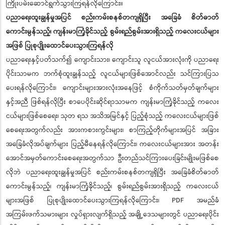
ကြိုးပမ်းဆောင်ရွက်သွားကြရန်လိုကြောင်း။
ပညာရေးထူးချွန်မှုအပြင် စည်းကမ်းစနစ်တကျရှိပြီး အခြေခံ စိတ်ဓာတ်
ကောင်းမွန်သည့်၊ ကျန်းမာကြံ့ခိုင်သည့် စွမ်းရည်စွမ်းအားရှိသည့် ကလေးငယ်များ
အဖြစ် ပြုစုပျိုးထောင်ပေးသွားကြရန်လို
ပညာရေးနှင့်ပတ်သက်၍ ကျောင်းသား၊ ကျောင်းသူ လူငယ်အားလုံးကို ပညာရေး
ပိုင်းသာမက ဘက်စုံထူးချွန်သည့် လူငယ်များဖြစ်အောင်လည်း သင်ကြားပြသ
ပေးရန်လိုကြောင်း၊ ကျောင်းများအားလုံးအနေဖြင့် စံကိုက်သတ်မှတ်ချက်များ
နှင့်အညီ ဖြစ်ရန်လိုပြီး စာပေပိုင်းဆိုင်ရာသာမက ကျန်းမာကြံ့ခိုင်သည့် ကလေး
ငယ်များဖြစ်စေရေး၊ သုတ ရသ အသိအမြင်နှင့် ပြည့်စုံသည့် ကလေးငယ်များဖြစ်
စေရေးအတွက်လည်း အားကစားကွင်းများ၊ စာကြည့်တိုက်များအပြင် အခြား
အခြေခံလိုအပ်ချက်များ ပြည့်မီနေရန်လိုကြောင်း၊ ကလေးငယ်များအား အတန်း
အောင်အမှတ်ကောင်းစေရေးအတွက်သာ ဦးတည်သင်ကြားပေးခြင်းမျိုးမဖြစ်စေ
လိုဘဲ ပညာရေးထူးချွန်မှုအပြင် စည်းကမ်းစနစ်တကျရှိပြီး အခြေခံစိတ်ဓာတ်
ကောင်းမွန်သည့်၊ ကျန်းမာကြံ့ခိုင်သည့်၊ စွမ်းရည်စွမ်းအားရှိသည့် ကလေးငယ်
များအဖြစ် ပြုစုပျိုးထောင်ပေးသွားကြရန်လိုကြောင်း၊ PDF အမည်ခံ
အကြမ်းဖက်သမားများ လှုပ်ရှားလျက်ရှိသည့် အချို့ဒေသများတွင် ပညာရေးပိုင်း