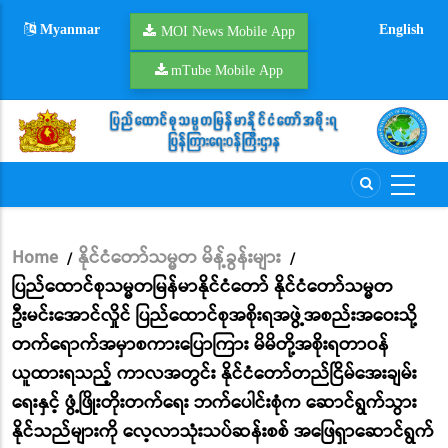
Skip
Myanmar
English
to
MOI News Mobile App
main
mTube Mobile App
content
Home
နိုင်ငံတော်သမ္မတ မိန့်ခွန်းများ
/
/
Breadcrumb
ပြည်ထောင်စုသမ္မတမြန်မာနိုင်ငံတော် နိုင်ငံတော်သမ္မတ
ဦးမင်းအောင်လှိုင် ပြည်ထောင်စုအစိုးရအဖွဲ့အစည်းအဝေးသို့
တက်ရောက်အမှာစကားပြောကြား မိမိတို့အစိုးရတာဝန်
ယူထားရသည့် ကာလအတွင်း နိုင်ငံတော်တည်ငြိမ်အေးချမ်း
ရေးနှင့် ဖွံ့ဖြိုးတိုးတက်ရေး ဘက်ပေါင်းစုံက ဆောင်ရွက်သွား
နိုင်သည်များကို လေ့လာသုံးသပ်ဆန်းစစ် အဖြေရှာဆောင်ရွက်