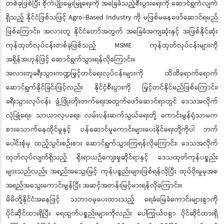
တစ်ခုဖြစ်ပြီး စိုက်ပျိုးမွေးမြူရေးကို အခြေခံသည့်စီးပွားရေးကို ဆောင်ရွက်လျက်
ရှိသည့် နိုင်ငံဖြစ်သဖြင့် Agro-Based Industry ကို မဖြစ်မနေဖော်ဆောင်ရမည်
ဖြစ်ကြောင်း၊ အလားတူ နိုင်ငံတော်အတွက် အခြေခံအကျဆုံးနှင့် အဖြစ်နိုင်ဆုံး
ကုန်ထုတ်လုပ်ငန်းတစ်ခုဖြစ်သည့် MSME ကုန်ထုတ်လုပ်ငန်းများကို
အရှိန်အဟုန်ဖြင့် ဆောင်ရွက်သွားရန်လိုကြောင်း။
အလားတူခရီးသွားကဏ္ဍမြှင့်တင်ရေးလုပ်ငန်းများကို ထိထိရောက်ရောက်
ဆောင်ရွက်နိုင်ခြင်းဖြင့်လည်း နိုင်ငံ့စီးပွားကို မြှင့်တင်နိုင်မည်ဖြစ်ကြောင်း၊
ခရီးသွားလုပ်ငန်း ဖွံ့ဖြိုးတိုးတက်ရေးအတွက်ဖော်ဆောင်ရာတွင် ဒေသအလိုက်
လုံခြုံရေး၊ သာယာလှပရေး၊ လမ်းပန်းဆက်သွယ်ရေးတို့ ကောင်းမွန်ရုံသာမက
စားသောက်နေထိုင်မှုနှင့် ဝန်ဆောင်မှုကောင်းများပေးနိုင်ရေးတို့ကိုပါ ဘက်
ပေါင်းစုံမှ ထည့်သွင်းစဉ်းစား ဆောင်ရွက်သွားကြရန်လိုကြောင်း၊ ဒေသအလိုက်
ထုတ်လုပ်လျက်ရှိသည့် ရိုးရာယဉ်ကျေးမှုဆိုင်ရာနှင့် ဒေသထုတ်ကုန်ပစ္စည်း
များသည်လည်း အရည်အသွေးမြင့် ကုန်ပစ္စည်းများဖြစ်ရန်လိုပြီး ထုပ်ပိုးမှုမှအစ
အရည်အသွေးကောင်းမွန်ပြီး အဆင့်အတန်းမြင့်မားရန်လိုကြောင်း။
မိမိတို့နိုင်ငံအနေဖြင့် သဘာဝမှပေးထားသည့် ရေခံမြေခံကောင်းများစွာကို
ပိုင်ဆိုင်ထားရှိပြီး ရေထွက်ပစ္စည်းများကိုလည်း ပေါကြွယ်ဝစွာ ပိုင်ဆိုင်ထားရှိ