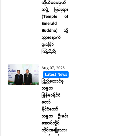
ကိုယ်စားလှယ်
အဖွဲ့ မြဘုရား
(Temple of
Emerald
Buddha) သို့
သွားရောက်
ဖူးမြော်
ကြည်ညို
Aug 07, 2026
Latest News
ပြည်ထောင်စု
သမ္မတ
မြန်မာနိုင်ငံ
တော်
နိုင်ငံတော်
သမ္မတ ဦးမင်း
အောင်လှိုင်
ထိုင်းအမျိုးသား