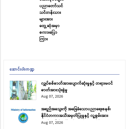
ပညာတော်သင်
သင်တန်းသား
များအား
တွေ့ဆုံအမှာ
စကားပြော
ကြား
ဆောင်းပါးကဏ္ဍ
လျှပ်စစ်ဓာတ်အားပျောက်ဆုံးမှုနှင့် တရားမဝင်
ဓာတ်အားသုံးစွဲမှု
Aug 07, 2026
အရည်အသွေးကို အခြေခံသောပညာရေးစနစ်၊
နိုင်ငံတကာအသိအမှတ်ပြုမှုနှင့် လူ့စွမ်းအား
အရင်းအမြစ် ဖွံ့ဖြိုးတိုးတက်ရေး အပိုင်း (၂)
Aug 07, 2026