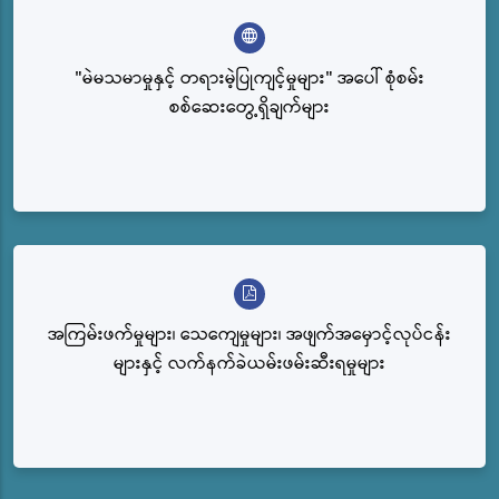
"မဲမသမာမှုနှင့် တရားမဲ့ပြုကျင့်မှုများ" အပေါ် စုံစမ်း
စစ်ဆေးတွေ့ရှိချက်များ
အကြမ်းဖက်မှုများ၊ သေကျေမှုများ၊ အဖျက်အမှောင့်လုပ်ငန်း
များနှင့် လက်နက်ခဲယမ်းဖမ်းဆီးရမှုများ