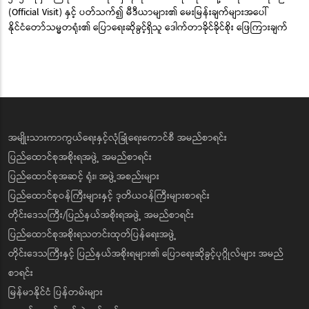
(Official Visit) နှင့် ပတ်သက်၍ မီဒီယာများ၏ မေးမြန်းချက်များအပေါ်
နိုင်ငံတော်သမ္မတရုံး၏ ပြောရေးဆိုခွင့်ရှိသူ ဒေါက်တာခိုင်ခိုင်စိုး ဖြေကြားချက်
အမျိုးသားကာကွယ်ရေးနှင့်လုံခြုံရေးကောင်စီ အမည်စာရင်း
ပြည်ထောင်စုအစိုးရအဖွဲ့ အမည်စာရင်း
ပြည်ထောင်စုအဆင့် ရုံး၊ အဖွဲ့အစည်းများ
ပြည်ထောင်စုဝန်ကြီးများနှင့် ဒုတိယဝန်ကြီးများစာရင်း
တိုင်းဒေသကြီး/ပြည်နယ်အစိုးရအဖွဲ့ အမည်စာရင်း
ပြည်ထောင်စုအစိုးရသတင်းထုတ်ပြန်ရေးအဖွဲ့
တိုင်းဒေသကြီးနှင့် ပြည်နယ်အစိုးရများ၏ ပြောရေးဆိုခွင့်ပုဂ္ဂိုလ်များ အမည်
စာရင်း
မြန်မာနိုင်ငံ ပြန်တမ်းများ