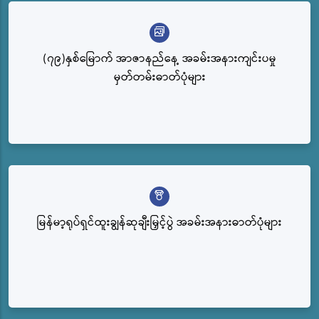
(၇၉)နှစ်မြောက် အာဇာနည်နေ့ အခမ်းအနားကျင်းပမှု
မှတ်တမ်းဓာတ်ပုံများ
မြန်မာ့ရုပ်ရှင်ထူးချွန်ဆုချီးမြှင့်ပွဲ အခမ်းအနားဓာတ်ပုံများ