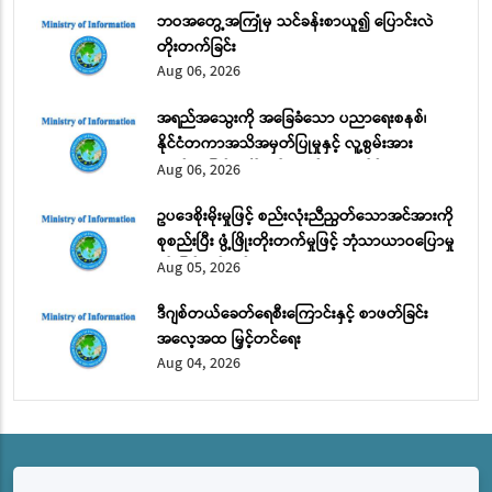
ဘဝအတွေ့အကြုံမှ သင်ခန်းစာယူ၍ ပြောင်းလဲ
တိုးတက်ခြင်း
Aug 06, 2026
အရည်အသွေးကို အခြေခံသော ပညာရေးစနစ်၊
နိုင်ငံတကာအသိအမှတ်ပြုမှုနှင့် လူ့စွမ်းအား
အရင်းအမြစ် ဖွံ့ဖြိုးတိုးတက်ရေး အပိုင်း (၁)
Aug 06, 2026
ဥပဒေစိုးမိုးမှုဖြင့် စည်းလုံးညီညွတ်သောအင်အားကို
စုစည်းပြီး ဖွံ့ဖြိုးတိုးတက်မှုဖြင့် ဘုံသာယာဝပြောမှု
ကို မြှင့်တင်မည်
Aug 05, 2026
ဒီဂျစ်တယ်ခေတ်ရေစီးကြောင်းနှင့် စာဖတ်ခြင်း
အလေ့အထ မြှင့်တင်ရေး
Aug 04, 2026