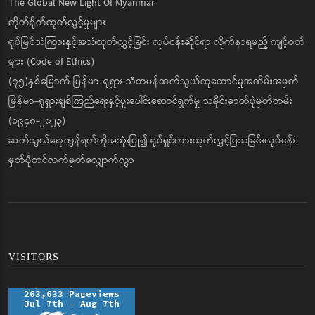
The Global New Light Of Myanmar
တိုက်ရိုက်ထုတ်လွှင့်မှုများ
ရုပ်မြင်သံကြားနှင့်အသံထုတ်လွှင့်ခြင်း လုပ်ငန်းဆိုင်ရာ လိုက်နာရမည့် ကျင့်ဝတ်
များ (Code of Ethics)
(၇၅)နှစ်မြောက် မြန်မာ-ရုရှား သံတမန်ဆက်သွယ်ထူထောင်မှုအထိမ်းအမှတ်
မြန်မာ-ရုရှားချစ်ကြည်ရေးနှင့်ပူးပေါင်းဆောင်ရွက်မှု သမိုင်းဓာတ်ပုံမှတ်တမ်း
(၁၉၄၈-၂၀၂၃)
ဆက်သွယ်ရေးကွန်ရက်ကိုအသုံးပြု၍ ရုပ်ရှင်ကားထုတ်လွှင့်ပြသခြင်းလုပ်ငန်း
မှတ်ပုံတင်လက်မှတ်လျှောက်လွှာ
VISITORS