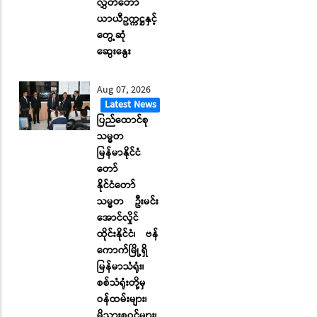
လွှတ်တော်
ယာယီဥက္ကဋ္ဌနှင့်
တွေ့ဆုံ
ဆွေးနွေး
Aug 07, 2026
Latest News
ပြည်ထောင်စု
သမ္မတ
မြန်မာနိုင်ငံ
တော်
နိုင်ငံတော်
သမ္မတ ဦးမင်း
အောင်လှိုင်
ထိုင်းနိုင်ငံ၊ ဗန်
ကောက်မြို့ရှိ
မြန်မာသံရုံး၊
စစ်သံရုံးတို့မှ
ဝန်ထမ်းများ၊
မိသားစုဝင်များ၊