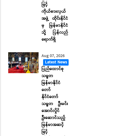
မြင့်
ကိုယ်စားလှယ်
အဖွဲ့ ထိုင်းနိုင်ငံ
မှ မြန်မာနိုင်ငံ
သို့ ပြန်လည်
ရောက်ရှိ
Aug 07, 2026
Latest News
ပြည်ထောင်စု
သမ္မတ
မြန်မာနိုင်ငံ
တော်
နိုင်ငံတော်
သမ္မတ ဦးမင်း
အောင်လှိုင်
ဦးဆောင်သည့်
မြန်မာအဆင့်
မြင့်