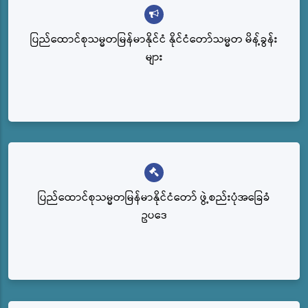
ပြည်ထောင်စုသမ္မတမြန်မာနိုင်ငံ နိုင်ငံတော်သမ္မတ မိန့်ခွန်း
များ
ပြည်‌ထောင်စုသမ္မတမြန်မာနိုင်ငံတော် ဖွဲ့စည်းပုံအခြေခံ
ဥပဒေ