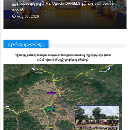
ညွှန်ကြားရေးမှူးချုပ် Ms. Ugochi DANIELS နှင့် အဖွဲ့အား လက်ခံ
တွေ့ဆုံ
Aug 07, 2026
နောက်ဆုံးရသတင်းများ