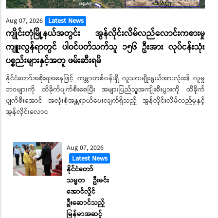
Aug 07, 2026
Latest News
ကျိုင်းတုံမြို့နယ်အတွင်း အွန်လိုင်းလိမ်လည်လောင်းကစားမှု
ကျူးလွန်ရာတွင် ပါဝင်ပတ်သက်သူ ၁၅၆ ဦးအား လုပ်ငန်းသုံး
ပစ္စည်းများနှင့်အတူ ဖမ်းဆီးရမိ
နိုင်ငံတော်အစိုးရအနေဖြင့် ကမ္ဘာတစ်ဝန်းရှိ လူသားမျိုးနွယ်အားလုံး၏ လူမှု
ဘဝများကို ထိခိုက်ပျက်စီးစေပြီး အများပြည်သူအကျိုးစီးပွားကို ထိခိုက်
ပျက်စီးအောင် အလုံးစုံအန္တရာယ်ပေးလျက်ရှိသည့် အွန်လိုင်းလိမ်လည်မှုနှင့်
အွန်လိုင်းလောင
Aug 07, 2026
Latest News
နိုင်ငံတော်
သမ္မတ ဦးမင်း
အောင်လှိုင်
ဦးဆောင်သည့်
မြန်မာအဆင့်