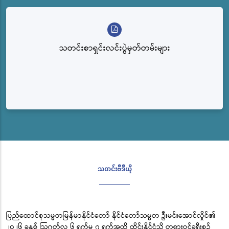
သတင်းစာရှင်းလင်းပွဲမှတ်တမ်းများ
သတင်းဗီဒီယို
ပြည်ထောင်စုသမ္မတမြန်မာနိုင်ငံတော် နိုင်ငံတော်သမ္မတ ဦးမင်းအောင်လှိုင်၏
၂၀၂၆ ခုနှစ် ဩဂုတ်လ ၆ ရက်မှ ၇ ရက်အထိ ထိုင်းနိုင်ငံသို့ တရားဝင်ခရီးစဉ်