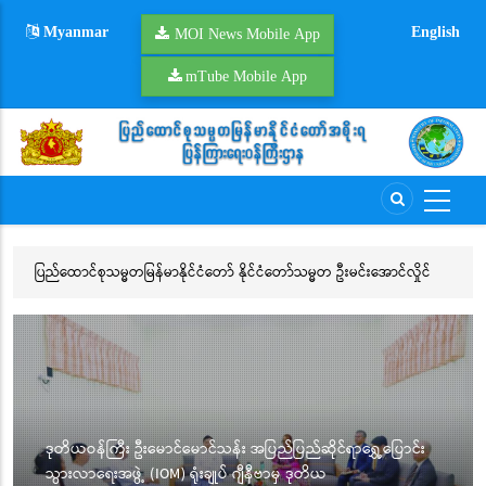
Skip
Myanmar
English
to
MOI News Mobile App
main
mTube Mobile App
content
ပြည်ထောင်စုသမ္မတမြန်မာနိုင်ငံတော် နိုင်ငံတော်သမ္မတ ဦးမင်းအောင်လှိုင်
ကျ
ဦးဆောင်သည့် မြန်မာအဆင့်မြင့်ကိုယ်စားလှယ်အဖွဲ့ မြဘုရား (Temple of
ပါ
Emerald Buddha) သို့ သွားရောက်ဖူးမြော်ကြည်ညို
ဒုတိယဝန်ကြီး ဦးမောင်မောင်သန်း အပြည်ပြည်ဆိုင်ရာရွှေ့ပြောင်း
သွားလာရေးအဖွဲ့ (IOM) ရုံးချုပ် ဂျီနီဗာမှ ဒုတိယ