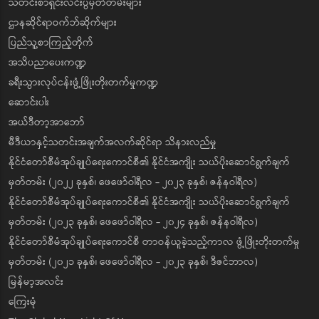
သတင်းစာရှင်းလင်းပွဲမှတ်တမ်းများ
ဌာနဆိုင်ရာဝက်ဘ်ဆိုက်များ
ပြည်သူ့စာကြည့်တိုက်
အသိပညာပေးကဏ္ဍ
ခရီးသွားလုပ်ငန်းဖွံ့ဖြိုးတိုးတက်မှုကဏ္ဍ
ဆောင်းပါး
အယ်ဒီတာ့အာဘော်
မီဒီယာနှင့်သတင်းအချက်အလက်ဆိုင်ရာ သိနားလည်မှု
နိုင်ငံတော်စီမံအုပ်ချုပ်ရေးကောင်စီ၏ နိုင်ငံအကျိုး သယ်ပိုးဆောင်ရွက်ချက်
မှတ်တမ်း (၂၀၂၂ ခုနှစ်၊ ဖေဖော်ဝါရီလ - ၂၀၂၃ ခုနှစ်၊ ဇန်နဝါရီလ)
နိုင်ငံတော်စီမံအုပ်ချုပ်ရေးကောင်စီ၏ နိုင်ငံအကျိုး သယ်ပိုးဆောင်ရွက်ချက်
မှတ်တမ်း (၂၀၂၃ ခုနှစ်၊ ဖေဖော်ဝါရီလ - ၂၀၂၄ ခုနှစ်၊ ဇန်နဝါရီလ)
နိုင်ငံတော်စီမံအုပ်ချုပ်ရေးကောင်စီ တာဝန်ယူခဲ့သည့်ကာလ ဖွံ့ဖြိုးတိုးတက်မှု
မှတ်တမ်း (၂၀၂၁ ခုနှစ်၊ ဖေဖော်ဝါရီလ - ၂၀၂၃ ခုနှစ်၊ ဒီဇင်ဘာလ)
မြန်မာ့အလင်း
ကြေးမုံ