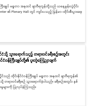
်ကြီးချုပ် မစ္စတာ အနုထင် ချာဝီရကွန်တို့သည် ယနေ့မွန်းလွဲပိုင်း
Center ၏ Plenary Hall တွင် ကျင်းပသည့် မြန်မာ–ထိုင်းစီးပွားရေး
ုင်ငံသို့ သွားရောက်သည့် တရားဝင်ခရီးစဉ်အတွင်း
ိုင်ငံဝန်ကြီးချုပ်တို့၏ ပူးတွဲကြေညာချက်
င်သည် ထိုင်းနိုင်ငံဝန်ကြီးချုပ် မစ္စတာ အနုထင် ချာဝီရကွန်၏
ို့ တရားဝင်ခရီးစဉ် သွားရောက်ခဲ့ပါသည်။ ခရီးစဉ်အတွင်း နှစ်
ေးမှုများကို ပြုလုပ်ခဲ့ကြသည်။