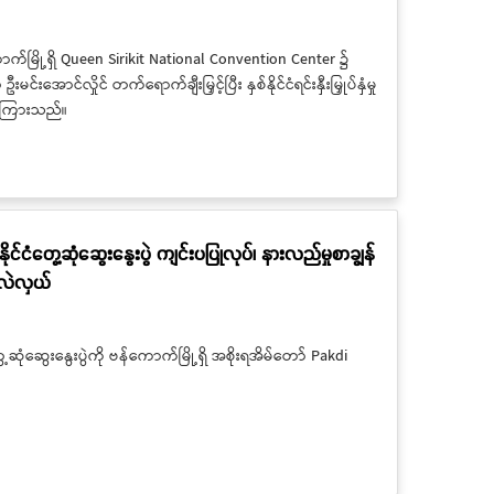
ဗန်ကောက်မြို့ရှိ Queen Sirikit National Convention Center ၌
ောင်လှိုင် တက်ရောက်ချီးမြှင့်ပြီး နှစ်နိုင်ငံရင်းနှီးမြှုပ်နှံမှု
ပြောကြားသည်။
နိုင်ငံတွေ့ဆုံဆွေးနွေးပွဲ ကျင်းပပြုလုပ်၊ နားလည်မှုစာချွန်
းလဲလှယ်
တွေ့ဆုံဆွေးနွေးပွဲကို ဗန်ကောက်မြို့ရှိ အစိုးရအိမ်တော် Pakdi