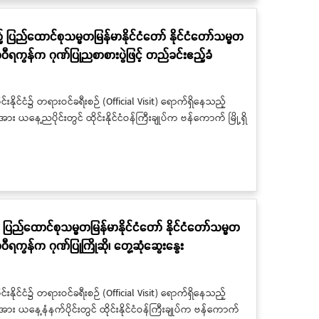
် ပြည်ထောင်စုသမ္မတမြန်မာနိုင်ငံတော် နိုင်ငံတော်သမ္မတ
ချာဝီရကွန်က ဂုဏ်ပြုညစာစားပွဲဖြင့် တည်ခင်းဧည့်ခံ
်းနိုင်ငံ၌ တရားဝင်ခရီးစဉ် (Official Visit) ရောက်ရှိနေသည့်
း ယနေ့ညပိုင်းတွင် ထိုင်းနိုင်ငံဝန်ကြီးချုပ်က ဗန်ကောက် မြို့ရှိ
 ပြည်ထောင်စုသမ္မတမြန်မာနိုင်ငံတော် နိုင်ငံတော်သမ္မတ
ာဝီရကွန်က ဂုဏ်ပြုကြိုဆို၊ တွေ့ဆုံဆွေးနွေး
်းနိုင်ငံ၌ တရားဝင်ခရီးစဉ် (Official Visit) ရောက်ရှိနေသည့်
အား ယနေ့နံနက်ပိုင်းတွင် ထိုင်းနိုင်ငံဝန်ကြီးချုပ်က ဗန်ကောက်