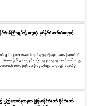
်ငံဝန်ကြီးချုပ်တို့ တွေ့ဆုံ၊ နှစ်နိုင်ငံဆက်ဆံရေးနှင့်
ုင်ငံဝန်ကြီးချုပ် မစ္စတာ အနုထင် ချာဝီရကွန်တို့သည် ယနေ့ ဩဂုတ် ၆
eption Room ၌ စီးပွားရေးနှင့် ယဉ်ကျေးမှုကဏ္ဍများအပါအဝင် ကဏ္ဍ
ွားရေးနှင့် စပ်လျဉ်း၍ ရင်းနှီးပွင့်လင်းစွာ အမြင်ချင်းဖလှယ်ခဲ့
့် ပြည်ထောင်စုသမ္မတ မြန်မာနိုင်ငံတော် နိုင်ငံတော်