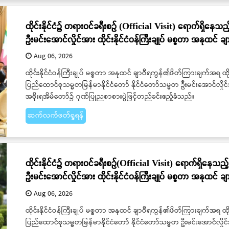
ထိုင်းနိုင်ငံ၌ တရားဝင်ခရီးစဉ် (Official Visit) ရောက်ရှိနေသည့
ဦးမင်းအောင်လှိုင်အား ထိုင်းနိုင်ငံဝန်ကြီးချုပ် မစ္စတာ အနုထင် 
Aug 06, 2026
ထိုင်းနိုင်ငံဝန်ကြီးချုပ် မစ္စတာ အနုထင် ချာဝီရကွန်၏ဖိတ်ကြားချက်အရ ထိုင
ပြည်ထောင်စုသမ္မတမြန်မာနိုင်ငံတော် နိုင်ငံတော်သမ္မတ ဦးမင်းအောင်လှိုင်အာ
အစိုးရအိမ်တော်၌ ဂုဏ်ပြုညစာစားပွဲဖြင့်တည်ခင်းဧည့်ခံသည်။
ဆက်လက်ဖတ်ရှုရန်
ထိုင်းနိုင်ငံ၌ တရားဝင်ခရီးစဉ်(Official Visit) ရောက်ရှိနေသည့်
ဦးမင်းအောင်လှိုင်အား ထိုင်းနိုင်ငံဝန်ကြီးချုပ် မစ္စတာ အနုထင် ချ
Aug 06, 2026
ထိုင်းနိုင်ငံဝန်ကြီးချုပ် မစ္စတာ အနုထင် ချာဝီရကွန်၏ဖိတ်ကြားချက်အရ ထိုင
ပြည်ထောင်စုသမ္မတမြန်မာနိုင်ငံတော် နိုင်ငံတော်သမ္မတ ဦးမင်းအောင်လှိုင်