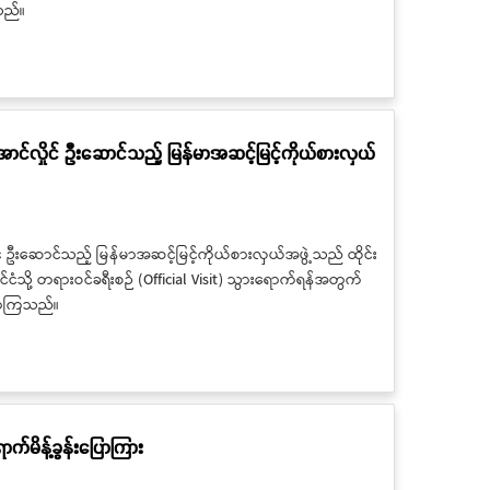
ြသည်။
ောင်လှိုင် ဦးဆောင်သည့် မြန်မာအဆင့်မြင့်ကိုယ်စားလှယ်
ုင် ဦးဆောင်သည့် မြန်မာအဆင့်မြင့်ကိုယ်စားလှယ်အဖွဲ့သည် ထိုင်း
ုင်ငံသို့ တရားဝင်ခရီးစဉ် (Official Visit) သွားရောက်ရန်အတွက်
ခွာကြသည်။
ာက်မိန့်ခွန်းပြောကြား