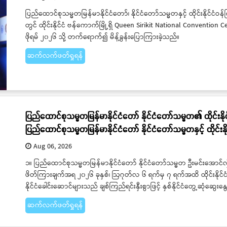
ပြည်ထောင်စုသမ္မတမြန်မာနိုင်ငံတော်၊ နိုင်ငံတော်သမ္မတနှင့် ထိုင်းနိုင်ငံဝန
တွင် ထိုင်းနိုင်ငံ ဗန်ကောက်မြို့ရှိ Queen Sirikit National Convention 
ဖိုရမ် ၂၀၂၆ သို့ တက်ရောက်၍ မိန့်ခွန်းပြောကြားခဲ့သည်။
ဆက်လက်ဖတ်ရှုရန်
ပြည်ထောင်စုသမ္မတမြန်မာနိုင်ငံတော် နိုင်ငံတော်သမ္မတ၏ ထိုင်းနိ
ပြည်ထောင်စုသမ္မတမြန်မာနိုင်ငံတော် နိုင်ငံတော်သမ္မတနှင့် ထိုင်းန
Aug 06, 2026
၁။ ပြည်ထောင်စုသမ္မတမြန်မာနိုင်ငံတော် နိုင်ငံတော်သမ္မတ ဦးမင်းအောင်လှို
ဖိတ်ကြားချက်အရ ၂၀၂၆ ခုနှစ်၊ ဩဂုတ်လ ၆ ရက်မှ ၇ ရက်အထိ ထိုင်းနိုင်ငံသ
နိုင်ငံခေါင်းဆောင်များသည် ချစ်ကြည်ရင်းနှီးစွာဖြင့် နှစ်နိုင်ငံတွေ့ဆုံဆွေးနွ
ဆက်လက်ဖတ်ရှုရန်