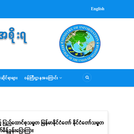
English
ဆိုင်ရာများ
ဝန်ကြီးဌာနအကြောင်း
် ပြည်ထောင်စုသမ္မတ မြန်မာနိုင်ငံတော် နိုင်ငံတော်သမ္မတ
မိန့်ခွန်းပြောကြား