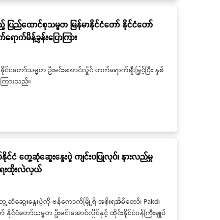
့် ပြည်ထောင်စုသမ္မတ မြန်မာနိုင်ငံတော် နိုင်ငံတော်
က်ရောက်မိန့်ခွန်းပြောကြား
နိုင်ငံတော်သမ္မတ ဦးမင်းအောင်လှိုင် တက်ရောက်ချီးမြှင့်ပြီး နှစ်
်းပြောကြားသည်။
်နိုင်ငံ တွေ့ဆုံဆွေးနွေးပွဲ ကျင်းပပြုလုပ်၊ နားလည်မှု
ရေးထိုးလဲလှယ်
 တွေ့ဆုံဆွေးနွေးပွဲကို ဗန်ကောက်မြို့ရှိ အစိုးရအိမ်တော်၊ Pakdi
င်ငံတော်သမ္မတ ဦးမင်းအောင်လှိုင်နှင့် ထိုင်းနိုင်ငံဝန်ကြီးချုပ်