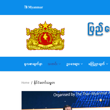
Skip
Myanmar
to
main
content
MAIN
မူလစာမျက်နှာ
သတင်း
ဥပဒေများ
ကြေညာချက်
NAVIGATION
Home
/
နိုင်ငံတော်သမ္မတ
Breadcrumb