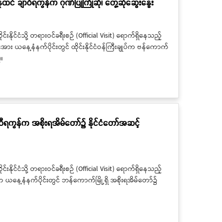
နုထင် ချာဝီရကွန်က ဂုဏ်ပြုကြိုဆို၊ တွေ့ဆုံဆွေးနွေး
းနိုင်ငံသို့ တရားဝင်ခရီးစဉ် (Official Visit) ရောက်ရှိနေသည့်
အား ယနေ့နံနက်ပိုင်းတွင် ထိုင်းနိုင်ငံဝန်ကြီးချုပ်က ဗန်ကောက်
်။
ချာဝီရကွန်က အစိုးရအိမ်တော်၌ နိုင်ငံတော်အဆင့်
ိုင်းနိုင်ငံသို့ တရားဝင်ခရီးစဉ် (Official Visit) ရောက်ရှိနေသည့်
န်က ယနေ့နံနက်ပိုင်းတွင် ဘန်ကောက်မြို့ရှိ အစိုးရအိမ်တော်၌