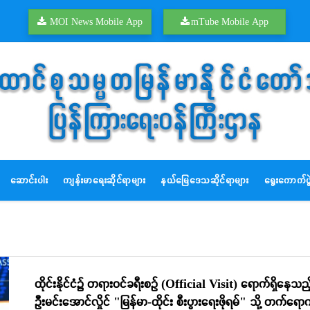
MOI News Mobile App
mTube Mobile App
ဆောင်းပါး
ကျန်းမာရေးဆိုင်ရာများ
နယ်မြေဒေသဆိုင်ရာများ
ရွေးကောက်ပွဲ
ထိုင်းနိုင်ငံ၌ တရားဝင်ခရီးစဉ် (Official Visit) ရောက်ရှိနေသည့
ဦးမင်းအောင်လှိုင် "မြန်မာ-ထိုင်း စီးပွားရေးဖိုရမ်" သို့ တက်ရောက်