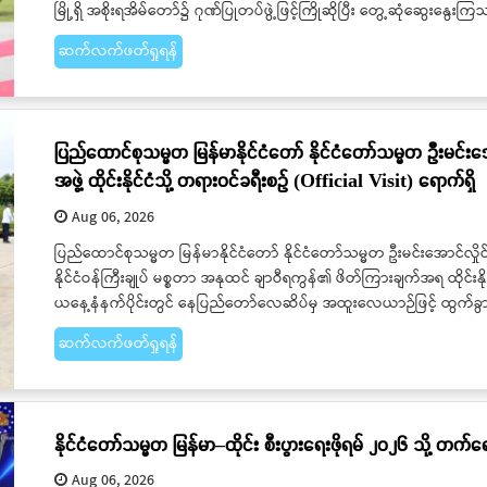
မြို့ရှိ အစိုးရအိမ်တော်၌ ဂုဏ်ပြုတပ်ဖွဲ့ဖြင့်ကြိုဆိုပြီး တွေ့ဆုံဆွေးနွေးက
ဆက်လက်ဖတ်ရှုရန်
ပြည်ထောင်စုသမ္မတ မြန်မာနိုင်ငံတော် နိုင်ငံတော်သမ္မတ ဦးမင်းအ
အဖွဲ့ ထိုင်းနိုင်ငံသို့ တရားဝင်ခရီးစဉ် (Official Visit) ရောက်ရှိ
Aug 06, 2026
ပြည်ထောင်စုသမ္မတ မြန်မာနိုင်ငံတော် နိုင်ငံတော်သမ္မတ ဦးမင်းအောင်လှိ
နိုင်ငံဝန်ကြီးချုပ် မစ္စတာ အနုထင် ချာဝီရကွန်၏ ဖိတ်ကြားချက်အရ ထိုင်းနိ
ယနေ့နံနက်ပိုင်းတွင် နေပြည်တော်လေဆိပ်မှ အထူးလေယာဉ်ဖြင့် ထွက်
ဆက်လက်ဖတ်ရှုရန်
နိုင်ငံတော်သမ္မတ မြန်မာ–ထိုင်း စီးပွားရေးဖိုရမ် ၂၀၂၆ သို့ တက်ရေ
Aug 06, 2026