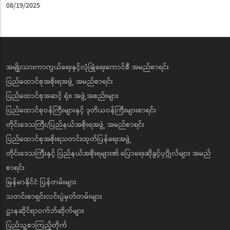
08/19/2025
အမျိုးသားကာကွယ်ရေးနှင့်လုံခြုံရေးကောင်စီ အမည်စာရင်း
ပြည်ထောင်စုအစိုးရအဖွဲ့ အမည်စာရင်း
ပြည်ထောင်စုအဆင့် ရုံး၊ အဖွဲ့အစည်းများ
ပြည်ထောင်စုဝန်ကြီးများနှင့် ဒုတိယဝန်ကြီးများစာရင်း
တိုင်းဒေသကြီး/ပြည်နယ်အစိုးရအဖွဲ့ အမည်စာရင်း
ပြည်ထောင်စုအစိုးရသတင်းထုတ်ပြန်ရေးအဖွဲ့
တိုင်းဒေသကြီးနှင့် ပြည်နယ်အစိုးရများ၏ ပြောရေးဆိုခွင့်ပုဂ္ဂိုလ်များ အမည်
စာရင်း
မြန်မာနိုင်ငံ ပြန်တမ်းများ
သတင်းစာရှင်းလင်းပွဲမှတ်တမ်းများ
ဌာနဆိုင်ရာဝက်ဘ်ဆိုက်များ
ပြည်သူ့စာကြည့်တိုက်