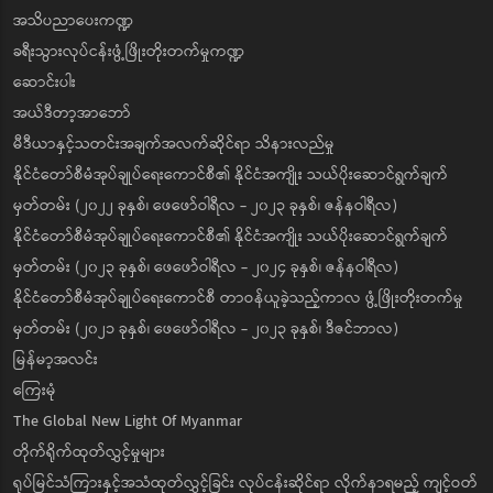
အသိပညာပေးကဏ္ဍ
ခရီးသွားလုပ်ငန်းဖွံ့ဖြိုးတိုးတက်မှုကဏ္ဍ
ဆောင်းပါး
အယ်ဒီတာ့အာဘော်
မီဒီယာနှင့်သတင်းအချက်အလက်ဆိုင်ရာ သိနားလည်မှု
နိုင်ငံတော်စီမံအုပ်ချုပ်ရေးကောင်စီ၏ နိုင်ငံအကျိုး သယ်ပိုးဆောင်ရွက်ချက်
မှတ်တမ်း (၂၀၂၂ ခုနှစ်၊ ဖေဖော်ဝါရီလ - ၂၀၂၃ ခုနှစ်၊ ဇန်နဝါရီလ)
နိုင်ငံတော်စီမံအုပ်ချုပ်ရေးကောင်စီ၏ နိုင်ငံအကျိုး သယ်ပိုးဆောင်ရွက်ချက်
မှတ်တမ်း (၂၀၂၃ ခုနှစ်၊ ဖေဖော်ဝါရီလ - ၂၀၂၄ ခုနှစ်၊ ဇန်နဝါရီလ)
နိုင်ငံတော်စီမံအုပ်ချုပ်ရေးကောင်စီ တာဝန်ယူခဲ့သည့်ကာလ ဖွံ့ဖြိုးတိုးတက်မှု
မှတ်တမ်း (၂၀၂၁ ခုနှစ်၊ ဖေဖော်ဝါရီလ - ၂၀၂၃ ခုနှစ်၊ ဒီဇင်ဘာလ)
မြန်မာ့အလင်း
ကြေးမုံ
The Global New Light Of Myanmar
တိုက်ရိုက်ထုတ်လွှင့်မှုများ
ရုပ်မြင်သံကြားနှင့်အသံထုတ်လွှင့်ခြင်း လုပ်ငန်းဆိုင်ရာ လိုက်နာရမည့် ကျင့်ဝတ်