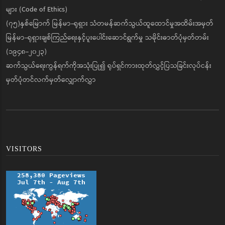
များ (Code of Ethics)
(၇၅)နှစ်မြောက် မြန်မာ-ရုရှား သံတမန်ဆက်သွယ်ထူထောင်မှုအထိမ်းအမှတ်
မြန်မာ-ရုရှားချစ်ကြည်ရေးနှင့်ပူးပေါင်းဆောင်ရွက်မှု သမိုင်းဓာတ်ပုံမှတ်တမ်း
(၁၉၄၈-၂၀၂၃)
ဆက်သွယ်ရေးကွန်ရက်ကိုအသုံးပြု၍ ရုပ်ရှင်ကားထုတ်လွှင့်ပြသခြင်းလုပ်ငန်း
မှတ်ပုံတင်လက်မှတ်လျှောက်လွှာ
VISITORS