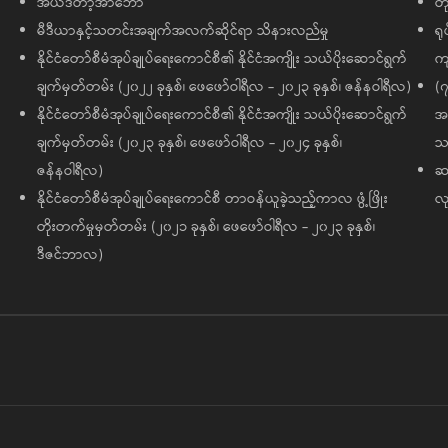
အယ်ဒီတာ့အာဘော်
တိ
မီဒီယာနှင့်သတင်းအချက်အလက်ဆိုင်ရာ သိနားလည်မှု
ရု
နိုင်ငံတော်စီမံအုပ်ချုပ်ရေးကောင်စီ၏ နိုင်ငံအကျိုး သယ်ပိုးဆောင်ရွက်
ကျ
ချက်မှတ်တမ်း (၂၀၂၂ ခုနှစ်၊ ဖေဖော်ဝါရီလ - ၂၀၂၃ ခုနှစ်၊ ဇန်နဝါရီလ)
(၇
နိုင်ငံတော်စီမံအုပ်ချုပ်ရေးကောင်စီ၏ နိုင်ငံအကျိုး သယ်ပိုးဆောင်ရွက်
အထ
ချက်မှတ်တမ်း (၂၀၂၃ ခုနှစ်၊ ဖေဖော်ဝါရီလ - ၂၀၂၄ ခုနှစ်၊
သမ
ဇန်နဝါရီလ)
ဆက
နိုင်ငံတော်စီမံအုပ်ချုပ်ရေးကောင်စီ တာဝန်ယူခဲ့သည့်ကာလ ဖွံ့ဖြိုး
လု
တိုးတက်မှုမှတ်တမ်း (၂၀၂၁ ခုနှစ်၊ ဖေဖော်ဝါရီလ - ၂၀၂၃ ခုနှစ်၊
ဒီဇင်ဘာလ)