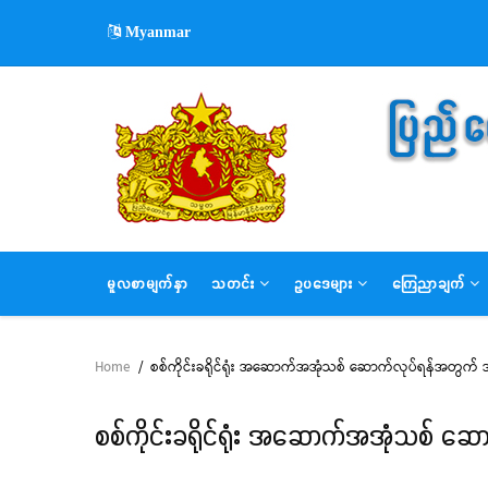
Skip
Myanmar
to
main
content
MAIN
မူလစာမျက်နှာ
သတင်း
ဥပဒေများ
ကြေညာချက်
NAVIGATION
Home
/
စစ်ကိုင်းခရိုင်ရုံး အဆောက်အအုံသစ် ဆောက်လုပ်ရန်အတွက် အိတ
Breadcrumb
စစ်ကိုင်းခရိုင်ရုံး အဆောက်အအုံသစ် ဆော