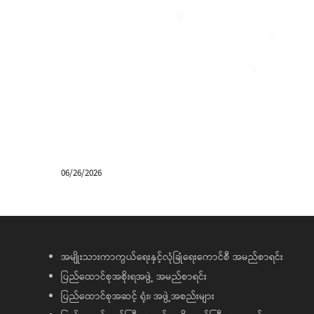
06/26/2026
အမျိုးသားကာကွယ်ရေးနှင့်လုံခြုံရေးကောင်စီ အမည်စာရင်း
ပြည်ထောင်စုအစိုးရအဖွဲ့ အမည်စာရင်း
ပြည်ထောင်စုအဆင့် ရုံး၊ အဖွဲ့အစည်းများ