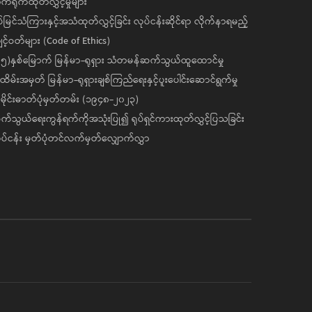
ုက်ရိုက်ထုတ်လွှင့်မှုများ
ပ်မြင်သံကြားနှင့်အသံထုတ်လွှင့်ခြင်း လုပ်ငန်းဆိုင်ရာ လိုက်နာရမည့်
င့်ဝတ်များ (Code of Ethics)
၅)နှစ်မြောက် မြန်မာ-ရုရှား သံတမန်ဆက်သွယ်ထူထောင်မှု
ိမ်းအမှတ် မြန်မာ-ရုရှားချစ်ကြည်ရေးနှင့်ပူးပေါင်းဆောင်ရွက်မှု
ိုင်းဓာတ်ပုံမှတ်တမ်း (၁၉၄၈-၂၀၂၃)
်သွယ်ရေးကွန်ရက်ကိုအသုံးပြု၍ ရုပ်ရှင်ကားထုတ်လွှင့်ပြသခြင်း
ပ်ငန်း မှတ်ပုံတင်လက်မှတ်လျှောက်လွှာ