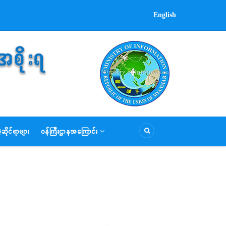
English
ဆိုင်ရာများ
ဝန်ကြီးဌာနအကြောင်း