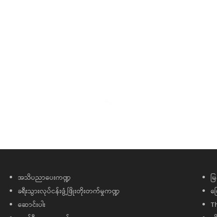
အသိပညာပေးကဏ္ဍ
မြ
ခရီးသွားလုပ်ငန်းဖွံ့ဖြိုးတိုးတက်မှုကဏ္ဍ
ကြ
ဆောင်းပါး
T