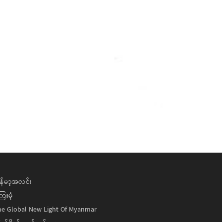
န်မာ့အလင်း
ေးမုံ
he Global New Light Of Myanmar