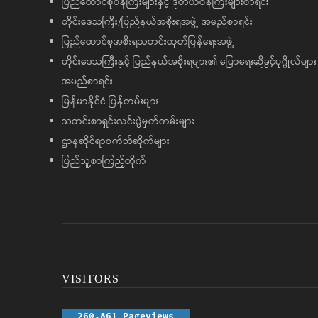
ပြည်ထောင်စုဝန်ကြီးများနှင့် ဒုတိယဝန်ကြီးများစာရင်း
တိုင်းဒေသကြီး/ပြည်နယ်အစိုးရအဖွဲ့ အမည်စာရင်း
ပြည်ထောင်စုအစိုးရသတင်းထုတ်ပြန်ရေးအဖွဲ့
တိုင်းဒေသကြီးနှင့် ပြည်နယ်အစိုးရများ၏ ပြောရေးဆိုခွင့်ပုဂ္ဂိုလ်များ
အမည်စာရင်း
မြန်မာနိုင်ငံ ပြန်တမ်းများ
သတင်းစာရှင်းလင်းပွဲမှတ်တမ်းများ
ဌာနဆိုင်ရာဝက်ဘ်ဆိုက်များ
ပြည်သူ့စာကြည့်တိုက်
VISITORS