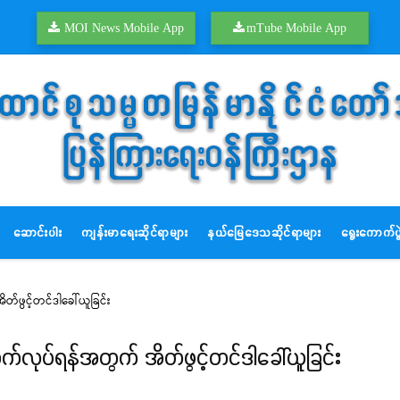
MOI News Mobile App
mTube Mobile App
ဆောင်းပါး
ကျန်းမာရေးဆိုင်ရာများ
နယ်မြေဒေသဆိုင်ရာများ
ရွေးကောက်ပွဲ
်ဖွင့်တင်ဒါခေါ်ယူခြင်း
က်လုပ်ရန်အတွက် အိတ်ဖွင့်တင်ဒါခေါ်ယူခြင်း