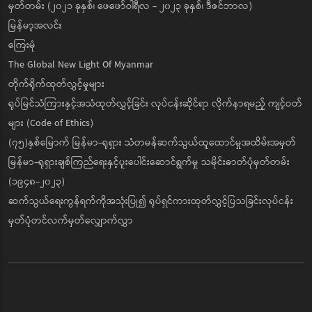
မှတ်တမ်း (၂၀၂၁ ခုနှစ်၊ ဖေဖော်ဝါရီလ - ၂၀၂၃ ခုနှစ်၊ ဒီဇင်ဘာလ)
မြန်မာ့အလင်း
ကြေးမုံ
The Global New Light Of Myanmar
တိုက်ရိုက်ထုတ်လွှင့်မှုများ
ရုပ်မြင်သံကြားနှင့်အသံထုတ်လွှင့်ခြင်း လုပ်ငန်းဆိုင်ရာ လိုက်နာရမည့် ကျင့်ဝတ်
များ (Code of Ethics)
(၇၅)နှစ်မြောက် မြန်မာ-ရုရှား သံတမန်ဆက်သွယ်ထူထောင်မှုအထိမ်းအမှတ်
မြန်မာ-ရုရှားချစ်ကြည်ရေးနှင့်ပူးပေါင်းဆောင်ရွက်မှု သမိုင်းဓာတ်ပုံမှတ်တမ်း
(၁၉၄၈-၂၀၂၃)
ဆက်သွယ်ရေးကွန်ရက်ကိုအသုံးပြု၍ ရုပ်ရှင်ကားထုတ်လွှင့်ပြသခြင်းလုပ်ငန်း
မှတ်ပုံတင်လက်မှတ်လျှောက်လွှာ