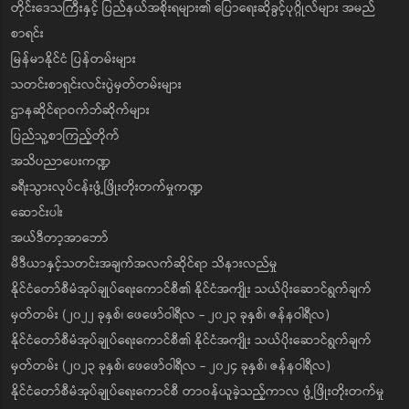
တိုင်းဒေသကြီးနှင့် ပြည်နယ်အစိုးရများ၏ ပြောရေးဆိုခွင့်ပုဂ္ဂိုလ်များ အမည်
စာရင်း
မြန်မာနိုင်ငံ ပြန်တမ်းများ
သတင်းစာရှင်းလင်းပွဲမှတ်တမ်းများ
ဌာနဆိုင်ရာဝက်ဘ်ဆိုက်များ
ပြည်သူ့စာကြည့်တိုက်
အသိပညာပေးကဏ္ဍ
ခရီးသွားလုပ်ငန်းဖွံ့ဖြိုးတိုးတက်မှုကဏ္ဍ
ဆောင်းပါး
အယ်ဒီတာ့အာဘော်
မီဒီယာနှင့်သတင်းအချက်အလက်ဆိုင်ရာ သိနားလည်မှု
နိုင်ငံတော်စီမံအုပ်ချုပ်ရေးကောင်စီ၏ နိုင်ငံအကျိုး သယ်ပိုးဆောင်ရွက်ချက်
မှတ်တမ်း (၂၀၂၂ ခုနှစ်၊ ဖေဖော်ဝါရီလ - ၂၀၂၃ ခုနှစ်၊ ဇန်နဝါရီလ)
နိုင်ငံတော်စီမံအုပ်ချုပ်ရေးကောင်စီ၏ နိုင်ငံအကျိုး သယ်ပိုးဆောင်ရွက်ချက်
မှတ်တမ်း (၂၀၂၃ ခုနှစ်၊ ဖေဖော်ဝါရီလ - ၂၀၂၄ ခုနှစ်၊ ဇန်နဝါရီလ)
နိုင်ငံတော်စီမံအုပ်ချုပ်ရေးကောင်စီ တာဝန်ယူခဲ့သည့်ကာလ ဖွံ့ဖြိုးတိုးတက်မှု