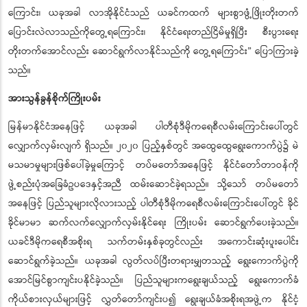
ကြောင်း၊ ယခုအခါ လာအိုနိုင်ငံသည် ယခင်ကထက် များစွာဖွံ့ဖြိုးတိုးတက်
ပြောင်းလဲလာသည်ကိုတွေ့ရကြောင်း၊ နိုင်ငံရေးတည်ငြိမ်မှုရှိပြီး စီးပွားရေး
တိုးတက်အောင်လည်း ဆောင်ရွက်လာနိုင်သည်ကို တွေ့ရကြောင်း” ပြောကြားခဲ့
သည်။
အားသွန်ခွန်စိုက်ကြိုးပမ်း
မြန်မာနိုင်ငံအနေဖြင့် ယခုအခါ ပါတီစုံဒီမိုကရေစီလမ်းကြောင်းပေါ်တွင်
လျှောက်လှမ်းလျက် ရှိသည်။ ၂၀၂၀ ပြည့်နှစ်တွင် အထွေထွေရွေးကောက်ပွဲ၌ မဲ
မသမာမှုများဖြစ်ပေါ်ခဲ့မှုကြောင့် တပ်မတော်အနေဖြင့် နိုင်ငံတော်တာဝန်ကို
ဖွဲ့စည်းပုံအခြေခံဥပဒေနှင့်အညီ ထမ်းဆောင်ခဲ့ရသည်။ သို့သော် တပ်မတော်
အနေဖြင့် ပြည်သူများလိုလားသည့် ပါတီစုံဒီမိုကရေစီလမ်းကြောင်းပေါ်တွင် ခိုင်
ခိုင်မာမာ ဆက်လက်လျှောက်လှမ်းနိုင်ရေး ကြိုးပမ်း ဆောင်ရွက်ပေးခဲ့သည်။
ယခင်ဒီမိုကရေစီအစိုးရ သက်တမ်းနှစ်ခုတွင်လည်း အကောင်းဆုံးပူးပေါင်း
ဆောင်ရွက်ခဲ့သည်။ ယခုအခါ လွတ်လပ်ပြီးတရားမျှတသည့် ရွေးကောက်ပွဲကို
အောင်မြင်စွာကျင်းပနိုင်ခဲ့သည်။ ပြည်သူများကရွေးချယ်သည့် ရွေးကောက်ခံ
ကိုယ်စားလှယ်များဖြင့် လွှတ်တော်ကျင်းပ၍ ရွေးချယ်ခံအစိုးရအဖွဲ့က နိုင်ငံ့