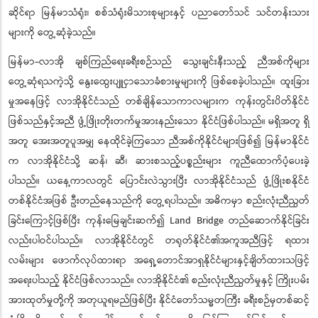
ဆိုင်ရာ မြန်မာသံရုံး၊ စစ်သံရုံးမိသားစုများနှင့် ပညာတော်သင် သင်တန်းသား
များကို တွေ့ဆုံခဲ့သည်။
မြန်မာ-လာအို ချစ်ကြည်ရေးခရီးစဉ်သည် သွေးချင်းနီးသည့် ညီအစ်ကိုများ
တွေ့ဆုံရသကဲ့သို့ နွေးထွေးပျူငှာသောခံစားမှုများကို ဖြစ်စေခဲ့ပါသည်။ ထူးခြား
မှုအနေဖြင့် လာအိုနိုင်ငံသည် တစ်ချိန်သောကာလများက ကုန်းတွင်းပိတ်နိုင်ငံ
ဖြစ်သည်နှင့်အညီ ဖွံ့ဖြိုးတိုးတက်မှုအားနည်းသော နိုင်ငံဖြစ်ပါသည်။ မရှိအတူ ရှိ
အတူ အေးအတူပူအမျှ နေထိုင်ခဲ့ကြသော ညီအစ်ကိုနိုင်ငံများဖြစ်၍ မြန်မာနိုင်ငံ
က လာအိုနိုင်ငံသို့ ဆန်၊ ဆီ၊ ဆားစသည့်ပစ္စည်းများ ကူညီထောက်ပံ့ပေးခဲ့
ပါသည်။ ယနေ့ကာလတွင် ပြောင်းလဲသွားပြီး လာအိုနိုင်ငံသည် ဖွံ့ဖြိုးစနိုင်ငံ
တစ်နိုင်ငံအဖြစ် ဦးတည်နေသည်ကို တွေ့ရပါသည်။ အဓိကမှာ စည်းလုံးညီညွတ်
ခြင်းကြောင့်ဖြစ်ပြီး ကုန်းမြေချင်းဆက်၍ Land Bridge တည်ဆောက်နိုင်ခြင်း
လည်းပါဝင်ပါသည်။ လာအိုနိုင်ငံတွင် တရုတ်နိုင်ငံ၏အကူအညီဖြင့် ရထား
လမ်းများ ဖောက်လုပ်ထားရာ အရှေ့တောင်အာရှနိုင်ငံများနှင့်ချိတ်ထားသဖြင့်
အရေးပါသည့် နိုင်ငံဖြစ်လာသည်။ လာအိုနိုင်ငံ၏ စည်းလုံးညီညွတ်မှုနှင့် ကြိုးပမ်း
အားထုတ်မှုတို့ကို အတုယူရမည်ဖြစ်ပြီး နိုင်ငံတော်သမ္မတကြီး ခရီးစဉ်မှတစ်ဆင့်