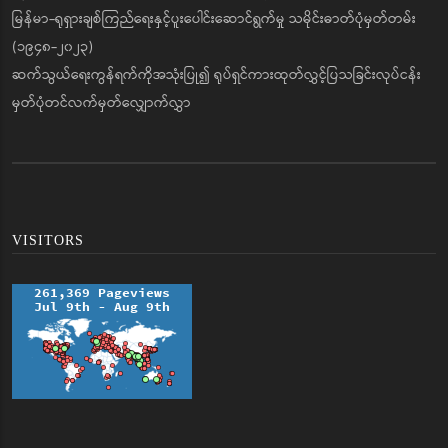
မြန်မာ-ရုရှားချစ်ကြည်ရေးနှင့်ပူးပေါင်းဆောင်ရွက်မှု သမိုင်းဓာတ်ပုံမှတ်တမ်း
(၁၉၄၈-၂၀၂၃)
ဆက်သွယ်ရေးကွန်ရက်ကိုအသုံးပြု၍ ရုပ်ရှင်ကားထုတ်လွှင့်ပြသခြင်းလုပ်ငန်း
မှတ်ပုံတင်လက်မှတ်လျှောက်လွှာ
VISITORS