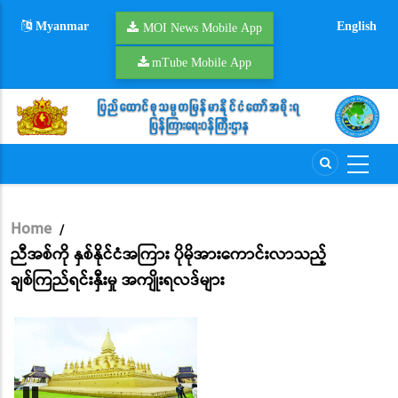
Skip
Myanmar
English
to
MOI News Mobile App
main
mTube Mobile App
content
Home
/
Breadcrumb
ညီအစ်ကို နှစ်နိုင်ငံအကြား ပိုမိုအားကောင်းလာသည့်
ချစ်ကြည်ရင်းနှီးမှု အကျိုးရလဒ်များ