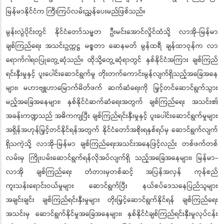
မြန်မာနိုင်ငံက ကြီးကြပ်လမ်းညွှန်ပေးမည်ဖြစ်သည်။
မွန်းလွဲပိုင်းတွင် နိုင်ငံတော်သမ္မတ ဦးမင်းအောင်လှိုင်ထံသို့ လာအို-မြန်မာ
ချစ်ကြည်ရေး အသင်းဥက္ကဋ္ဌ မစ္စတာ ဆေနမတ် မွန်ထရီ ချန်ထာဝုန်က လာ
ရောက်ဂါရဝပြုတွေ့ဆုံသည်။ ထိုသို့တွေ့ဆုံရာတွင် နှစ်နိုင်ငံအကြား ချစ်ကြည်
ရင်းနှီးမှုနှင့် ပူးပေါင်းဆောင်ရွက်မှု တိုးတက်ကောင်းမွန်လျက်ရှိသည့်အခြေအနေ
များ၊ မဟာဗျူဟာမြောက်မိတ်ဖက် ဆက်ဆံရေးကို မြှင့်တင်ဆောင်ရွက်သွား
မည့်အခြေအနေများ၊ နှစ်နိုင်ငံဆက်ဆံရေးအတွက် ချစ်ကြည်ရေး အသင်း၏
အခန်းကဏ္ဍသည် အဓိကကျပြီး ချစ်ကြည်ရင်းနှီးမှုနှင့် ပူးပေါင်းဆောင်ရွက်မှုများ
အရှိန်အဟုန်မြှင့်တင်နိုင်ရန်အတွက် နိုင်ငံတော်အစိုးရနှစ်ရပ်မှ ဆောင်ရွက်လျက်
ရှိသကဲ့သို့ လာအို-မြန်မာ ချစ်ကြည်ရေးအသင်းအနေဖြင့်လည်း တစ်ဖက်တစ်
လမ်းမှ ကြိုးပမ်းဆောင်ရွက်ရန်လိုအပ်လျက်ရှိ သည့်အခြေအနေများ၊ မြန်မာ-
လာအို ချစ်ကြည်ရေး တံတားမှတစ်ဆင့် အပြန်အလှန် ကုန်စည်
ကူးသန်းရောင်းဝယ်မှုများ ဆောင်ရွက်ပြီး နယ်စပ်ဒေသနေပြည်သူများ
အချင်းချင်း ချစ်ကြည်ရင်းနှီးမှုများ တိုးမြှင့်ဆောင်ရွက်နိုင်ရန် ချစ်ကြည်ရေး
အသင်းမှ ဆောင်ရွက်နိုင်မှုအခြေအနေများ၊ နှစ်နိုင်ငံချစ်ကြည်ရင်းနှီးမှုလုပ်ငန်း