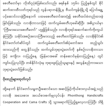
စေတီတော်မှာ လိုဏ်ဂူပုံစံဖြစ်သော်လည်း ခရစ်နှစ် ၁၅၆၀ ပြည့်နှစ်တွင် စိုင်
ဆက်ထာထီလတ်ဘုရင်သည် လွန်ပရာဘန်မြို့မှ ဗီယင်ကျန်းမြို့သို့ ပြောင်းရွှေ့
ပင့်ဆောင်လာခဲ့ပြီးနောက် ပထမစေတီတော်အားငုံ၍ စေတီထပ်မံတည်ထားခဲ့
ခြင်းဖြစ်သည်။ လာအိုဘာသာဖြင့် ထက်လွမ်စေတီဟုခေါ်ဆိုပြီး အဓိပ္ပာယ်မှာ
“ကြီးမားသောစေတီတော်” ဟူ၍ဖြစ်သည်။ လာအိုဘုရင်အဆက်ဆက်ကိုးကွယ်
ခဲ့ကြပြီး သမိုင်းအစဉ်အလာကြီးမားသည့် စေတီတော်ဖြစ်သည်။ လာအိုနိုင်ငံ၏
နိုင်ငံတော်တံဆိပ်တွင် ထက်လွမ်စေတီတော်၏ပုံတော်အား ထည့်သွင်း
ထားသည်ကို တွေ့နိုင်သည်။ ထက်လွမ်ဘုရားပွဲတော်ကို နှစ်စဉ်လာအိုဘာသာ
ဖြင့် ဖကျိလ၊ လပြည့်နေ့ (မြန်မာအခေါ် တန်ဆောင်မုန်းလပြည့်နေ့) တွင်
ကျင်းပပြုလုပ်ပြီး တစ်နိုင်ငံလုံးမှ ဘုရားဖူးပြည်သူများနှင့် အလွန်စည်ကားသော
ဘုရားပွဲတော်ဖြစ်သည်။
ပိုးထည်များထုတ်လုပ်
ထို့နောက် နိုင်ငံတော်သမ္မတဦးဆောင်သော အဆင့်မြင့်ကိုယ်စားလှယ်အဖွဲ့သည်
လာအို အသေးစား၊ အငယ်စားစက်မှလုပ်ငန်း Phonthong Handicrafts
Cooperation and Cama Crafts သို သွားရောက်ကြည့်ရှုလေ့လာကပြီး သိရှိ