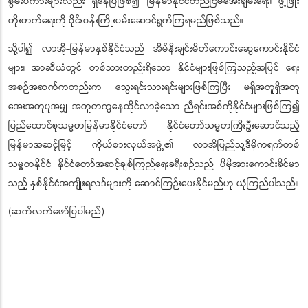
စွမ်းပကားများလည်း ရှိနေပြီဖြစ်၍ မြန်မာနိုင်ငံတည်ငြိမ်အေးချမ်းရေး၊ ဖွံ့ဖြိုး
တိုးတက်ရေးကို ဝိုင်းဝန်းကြိုးပမ်းဆောင်ရွက်ကြရမည်ဖြစ်သည်။
သို့ပါ၍ လာအို-မြန်မာနှစ်နိုင်ငံသည် အိမ်နီးချင်းမိတ်ကောင်းဆွေကောင်းနိုင်ငံ
များ၊ အာဆီယံတွင် တစ်သားတည်းရှိသော နိုင်ငံများဖြစ်ကြသည့်အပြင် ရှေး
အစဉ်အဆက်ကတည်းက သွေးရင်းသားရင်းများဖြစ်ကြပြီး မရှိအတူရှိအတူ
အေးအတူပူအမျှ အတူတကွနေထိုင်လာခဲ့သော ညီရင်းအစ်ကိုနိုင်ငံများဖြစ်ကြ၍
ပြည်ထောင်စုသမ္မတမြန်မာနိုင်ငံတော် နိုင်ငံတော်သမ္မတကြီးဦးဆောင်သည့်
မြန်မာအဆင့်မြင့် ကိုယ်စားလှယ်အဖွဲ့၏ လာအိုပြည်သူ့ဒီမိုကရက်တစ်
သမ္မတနိုင်ငံ နိုင်ငံတော်အဆင့်ချစ်ကြည်ရေးခရီးစဉ်သည် ပိုမိုအားကောင်းခိုင်မာ
သည့် နှစ်နိုင်ငံအကျိုးရလဒ်များကို ဆောင်ကြဉ်းပေးနိုင်မည်ဟု ယုံကြည်ပါသည်။
(ဆက်လက်ဖော်ပြပါမည်)