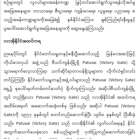
စဉ်များတွင် လူငယ်များအခန်းကဏ္ဍ မြှင့်တင်ဆောင်ရွက်သွားရန်လိုအပ်မှု
အခြေအနေများ၊ ဘာသာရေး၊ စီးပွားရေး၊ ကျန်းမာရေး၊ လူမှုရေး၊ ပညာရေး စ
သည့်အခန်းကဏ္ဍများကိုအခြေခံ၍ နှစ်နိုင်ငံအကြား ချစ်ကြည်ရင်းနှီးမှုနှင့်
ပူးပေါင်းဆောင်ရွက်မှုအခြေအနေများကို ဆွေးနွေးခဲ့ကြသည်။
လာအိုနိုင်ငံအထင်ကရ
ညနေပိုင်းတွင် နိုင်ငံတော်သမ္မတနှင့်ဇနီးဦးဆောင်သည့် မြန်မာအဆင့်မြင့်
ကိုယ်စားလှယ် အဖွဲ့သည် ဗီယင်ကျန်းမြို့ရှိ Patuxai (Victory Gate) သို
သွားရောက်လေ့လာကြရာ သက်ဆိုင်ရာတာဝန်ရှိသူများက လိုက်လံရှင်းလင်း
တင်ပြကြပြီး နိုင်ငံတော်သမ္မတနှင့်အဖွဲ့ဝင်များသည် Patuxai (Victory Gate)
ရှေ့၌ စုပေါင်းမှတ်တမ်းတင်ဓာတ်ပုံ ရိုက်ကူးကြသည်။ အဆိုပါဗီယင်ကျန်းမြို့
တွင် တည်ရှိသော Patuxai (Victory Gate) သည် လာအိုနိုင်ငံ၏ အထင်ကရ
အထိမ်းအမှတ် အဆောက်အအုံတစ်ခု ဖြစ်သည်။ အဆိုပါ Patuxai (Victory
Gate)ကို ၁၉၅၇ ခုနှစ်တွင် စတင်တည်ဆောက်ခဲ့ပီး ၁၉၆၈ ခုနှစ်တွင် ပီးစီးခဲ့
သည်။ Patuxai (Victory Gate) သည် လာအိုနိုင်ငံ၏ လွတ်လပ်ရေးနှင့် နိုင်ငံ
အတွက်အသက်ပေးခဲ့သော စစ်သည်များကို ဂုဏ်ပြုတည်ဆောက်ထားခြင်း