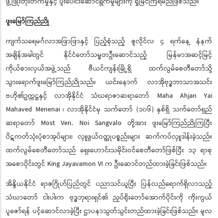
ဖွံ့ဖြိုးတိုးတက်မှုနှင့် ပူးပေါင်းဆောင်ရွက်မှုများကို ရှုမြင်ကြရမည်ဖြစ်သည်။
ဖူးမြော်ကြည်ညို
ကျက်သရေမင်္ဂလာအဖြာဖြာနှင့် ပြည့်စုံသည့် ဇူလိုင်လ ၄ ရက်နေ့ နံနက်
အချိန်အခါတွင် နိုင်ငံတော်သမ္မတဦးဆောင်သည့် မြန်မာအဆင့်မြင့်
ကိုယ်စားလှယ်အဖွဲ့သည် ဗီယင်ကျန်းမြို့ရှိ ထက်လွမ်စေတီတော်သို့
သွားရောက်ဖူးမြော်ကြည်ညိုသည်။ ယင်းနောက် လာအိုဗုဒဘာသာအသင်း
ဗဟို၏ဥက္ကဋ္ဌနှင့် လာအိုနိုင်ငံ သံဃရာဇာဆရာတော် Maha Ahjan Yai
Mahaved Menenai ၊ လာအိုနိုင်ငံမှ သက်တော် (၁၀၆) နှစ်ရှိ သက်တော်ရှည်
ဆရာတော် Most Ven. Noi Sangvalo တိုအား ဖူးမြော်ကည်ညိကပီး
ပိဋကတ်သုံးပုံစာအုပ်များ၊ လှဖွယ်ဝတ္ထုပစ္စည်းများ ဆက်ကပ်လှူဒါန်းခဲ့သည်။
ထက်လွမ်စေတီတော်သည် ရှေးဟောင်းသမိုင်းဝင်စေတီတော်ဖြစ်ပြီး ၁၃ ရာစု
အစောပိုင်းတွင် King Jayavamon VI က ဦးဆောင်တည်ထားခဲ့ခြင်းဖြစ်သည်။
အိန္ဒိယနိုင်ငံ ရာဇဂြိုဟ်ပြည်တွင် ပညာသင်ယူပြီး ပြန်လည်ရောက်ရှိလာသည့်
သံဃာတော် ငါးပါးက ဗုဒ္ဓဘုရားရှင်၏ ညှပ်ရိုးတော်အောက်ပိုင်းကို ကိုးကွယ်
ပူဇော်ရန် ပင့်ဆောင်လာခဲ့ပြီး ဌာပနာသွတ်သွင်းတည်ထားခဲ့ခြင်းဖြစ်သည်။ မူလ