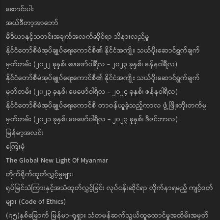
ဆောင်းပါး
အယ်ဒီတာ့အာဘော်
မီဒီယာနှင့်သတင်းအချက်အလက်ဆိုင်ရာ သိနားလည်မှု
နိုင်ငံတော်စီမံအုပ်ချုပ်ရေးကောင်စီ၏ နိုင်ငံအကျိုး သယ်ပိုးဆောင်ရွက်ချက်
မှတ်တမ်း (၂၀၂၂ ခုနှစ်၊ ဖေဖော်ဝါရီလ - ၂၀၂၃ ခုနှစ်၊ ဇန်နဝါရီလ)
နိုင်ငံတော်စီမံအုပ်ချုပ်ရေးကောင်စီ၏ နိုင်ငံအကျိုး သယ်ပိုးဆောင်ရွက်ချက်
မှတ်တမ်း (၂၀၂၃ ခုနှစ်၊ ဖေဖော်ဝါရီလ - ၂၀၂၄ ခုနှစ်၊ ဇန်နဝါရီလ)
နိုင်ငံတော်စီမံအုပ်ချုပ်ရေးကောင်စီ တာဝန်ယူခဲ့သည့်ကာလ ဖွံ့ဖြိုးတိုးတက်မှု
မှတ်တမ်း (၂၀၂၁ ခုနှစ်၊ ဖေဖော်ဝါရီလ - ၂၀၂၃ ခုနှစ်၊ ဒီဇင်ဘာလ)
မြန်မာ့အလင်း
ကြေးမုံ
The Global New Light Of Myanmar
တိုက်ရိုက်ထုတ်လွှင့်မှုများ
ရုပ်မြင်သံကြားနှင့်အသံထုတ်လွှင့်ခြင်း လုပ်ငန်းဆိုင်ရာ လိုက်နာရမည့် ကျင့်ဝတ်
များ (Code of Ethics)
(၇၅)နှစ်မြောက် မြန်မာ-ရုရှား သံတမန်ဆက်သွယ်ထူထောင်မှုအထိမ်းအမှတ်