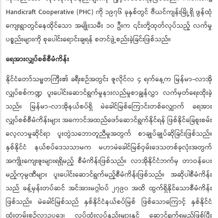
Handicraft Cooperative (PHC) ကို ၁၉၇၆ ခုနှစ်တွင် ဗီယင်ကျန်းမြို့ရှိ ဖွန်ထုံ
ကျေးရွာတွင်နေထိုင်သော အမျိုးသမီး ၁၀ ဦးက ၎င်းတို့ထုတ်လုပ်သည့် လက်မှု
ပစ္စည်းများကို စုပေါင်းရောင်းချရန် စတင်ဖွဲ့စည်းခဲ့ခြင်းဖြစ်သည်။
ရေအားလျှပ်စစ်စီမံကိန်း
နိုင်ငံတော်သမ္မတကြီး၏ ခရီးစဉ်အတွင်း ဇူလိုင်လ ၄ ရက်နေ့က မြန်မာ-လာအို
လျှပ်စစ်ကဏ္ဍ ပူးပေါင်းဆောင်ရွက်မှုနားလည်မှုစာချွန်လွှာ လက်မှတ်ရေးထိုးခဲ့
သည်။ မြန်မာ-လာအိုနယ်စပ်ရှိ မဲခေါင်မြစ်ကြောင်းတစ်လျှောက် ရေအား
လျှပ်စစ်စီမံကိန်းများ အကောင်အထည်ဖော်ဆောင်ရွက်နိုင်ရန် ဖြစ်နိုင်ခြေစူးစမ်း
လေ့လာမှုဆိုင်ရာ ပူးတွဲသဘောတူညီမှုအတွက် စာချုပ်ချုပ်ဆိုခြင်းဖြစ်သည်။
နှစ်နိုင်ငံ နယ်စပ်ဒေသသာမက မဟာမဲခေါင်မြစ်ဝှမ်းဒေသတစ်ခုလုံးအတွက်
အကျိုးကျေးဇူးများရရှိမည့် စီမံကိန်းဖြစ်သည်။ လာအိုနိုင်ငံဘက်မှ တာဝန်ပေး
မည့်ကုမ္ပဏီများ ပူးပေါင်းဆောင်ရွက်မည့်စီမံကိန်းဖြစ်သည်။ အဆိုပါစီမံကိန်း
သည် ခန့်မှန်းတပ်ဆင် အင်အားမဂ္ဂါဝပ် ၂၇၉၀ အထိ ထွက်ရှိနိုင်သောစီမံကိန်း
ဖြစ်သည်။ မဲခေါင်မြစ်သည် နှစ်နိုင်ငံနယ်စပ်မြစ် ဖြစ်သောကြောင့် နှစ်နိုင်ငံ
ထုံးတမ်းစဉ်လာဥပဒေ၊ လုပ်ထုံးလုပ်နည်းများနှင့် ဆောင်ရွက်ရမည်ဖြစ်ပြီး