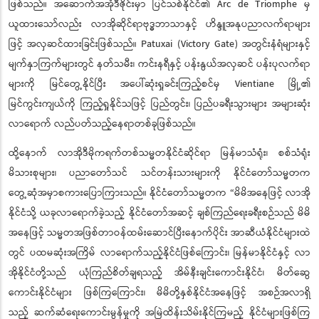
ဖြစ်သည်။ အဆောက်အအုံဒီဇိုင်းမှာ ပြင်သစ်နိုင်ငံ၏ Arc de Triomphe မှ
ယူထားသော်လည်း လာအိုဆိုင်ရာဗုဒဘာသာနှင့် ဟိန္ဒူအနုပညာလက်ရာများ
ဖြင့် အလှဆင်ထားခြင်းဖြစ်သည်။ Patuxai (Victory Gate) အတွင်းနံရံများနှင့်
မျက်နှာကြက်များတွင် နတ်သမီး၊ ကင်းနရီနှင့် ပန်းနွယ်အလှဆင် ပန်းပုလက်ရာ
များကို မြင်တွေ့နိုင်ပြီး အပေါ်ဆုံးရှုခင်းကြည့်စင်မှ Vientiane မြို့၏
မြင်ကွင်းကျယ်ကို ကြည့်ရှုနိုင်သဖြင့် ပြည်တွင်း၊ ပြည်ပခရီးသွားများ အများဆုံး
လာရောက် လည်ပတ်သည့်နေရာတစ်ခုဖြစ်သည်။
ထို့နောက် လာအိုဒီမိုကရက်တစ်သမ္မတနိုင်ငံဆိုင်ရာ မြန်မာသံရုံး၊ စစ်သံရုံး
မိသားစုများ၊ ပညာတော်သင် သင်တန်းသားများကို နိုင်ငံတော်သမ္မတက
တွေ့ဆုံအမှာစကားပြောကြားသည်။ နိုင်ငံတော်သမ္မတက “မိမိအနေဖြင့် လာအို
နိုင်ငံသို့ ယခုလာရောက်ခဲ့သည့် နိုင်ငံတော်အဆင့် ချစ်ကြည်ရေးခရီးစဉ်သည် မိမိ
အနေဖြင့် သမ္မတအဖြစ်တာဝန်ထမ်းဆောင်ပြီးနောက်ပိုင်း အာဆီယံနိုင်ငံများထဲ
တွင် ပထမဆုံးအကြိမ် လာရောက်သည့်နိုင်ငံဖြစ်ကြောင်း၊ မြန်မာနိုင်ငံနှင့် လာ
အိုနိုင်ငံတို့သည် ယုံကြည်စိတ်ချရသည့် အိမ်နီးချင်းကောင်းနိုင်ငံ၊ မိတ်ဆွေ
ကောင်းနိုင်ငံများ ဖြစ်ကြကြောင်း၊ မိမိတို့နှစ်နိုင်ငံအနေဖြင့် အစဉ်အလာရှိ
သည့် ဆက်ဆံရေးကောင်းမွန်မှုကို အမြဲထိန်းသိမ်းနိုင်ကြမည့် နိုင်ငံများဖြစ်ကြ