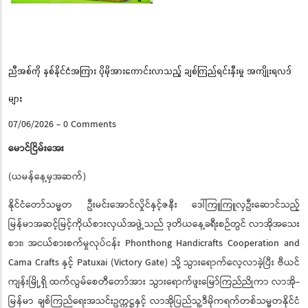
Pause
ညီအစ်ကို နှစ်နိုင်ငံအကြား ပိုမိုအားကောင်းလာသည့် ချစ်ကြည်ရင်းနှီးမှု အကျိုးရလဒ်
များ
07/06/2026
-
0 Comments
မောင်ငြိမ်းအေး
(ယမန်နေ့မှအဆက်)
နိုင်ငံတော်သမ္မတ ဦးမင်းအောင်လှိုင်နှင့်ဇနီး ဒေါ်ကြူကြူလှဦးဆောင်သည့်
မြန်မာအဆင့်မြင့်ကိုယ်စားလှယ်အဖွဲ့သည် ဒုတိယနေ့ခရီးစဉ်တွင် လာအိုအသေး
စား၊ အငယ်စားစက်မှုလုပ်ငန်း Phonthong Handicrafts Cooperation and
Cama Crafts နှင့် Patuxai (Victory Gate) သို့ သွားရောက်လေ့လာခဲ့ပြီး ဗီယင်
ကျန်းမြို့ရှိ ထက်လွမ်စေတီတော်အား သွားရောက်ဖူးမြော်ကြည်ညိုကာ လာအို-
မြန်မာ ချစ်ကြည်ရေးအသင်းဥက္ကဋ္ဌနှင့် လာအိုပြည်သူ့ဒီမိုကရက်တစ်သမ္မတနိုင်ငံ