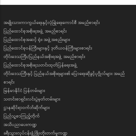
အမျိုးသားကာကွယ်ရေးနှင့်လုံခြုံရေးကောင်စီ အမည်စာရင်း
ပြည်ထောင်စုအစိုးရအဖွဲ့ အမည်စာရင်း
ပြည်ထောင်စုအဆင့် ရုံး၊ အဖွဲ့အစည်းများ
ပြည်ထောင်စုဝန်ကြီးများနှင့် ဒုတိယဝန်ကြီးများစာရင်း
တိုင်းဒေသကြီး/ပြည်နယ်အစိုးရအဖွဲ့ အမည်စာရင်း
ပြည်ထောင်စုအစိုးရသတင်းထုတ်ပြန်ရေးအဖွဲ့
တိုင်းဒေသကြီးနှင့် ပြည်နယ်အစိုးရများ၏ ပြောရေးဆိုခွင့်ပုဂ္ဂိုလ်များ အမည်
စာရင်း
မြန်မာနိုင်ငံ ပြန်တမ်းများ
သတင်းစာရှင်းလင်းပွဲမှတ်တမ်းများ
ဌာနဆိုင်ရာဝက်ဘ်ဆိုက်များ
ပြည်သူ့စာကြည့်တိုက်
အသိပညာပေးကဏ္ဍ
ခရီးသွားလုပ်ငန်းဖွံ့ဖြိုးတိုးတက်မှုကဏ္ဍ