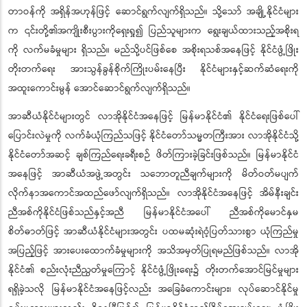
တာဝန်ကို အရှိန်အဟုန်ဖြင့် ဆောင်ရွက်လျက်ရှိသည်။ သို့သော် အချို့နိုင်ငံများ
က ၎င်းတို့၏အကျိုးစီးပွားကိုရှေးရှု၍ ပြည်သူများက ရွေးချယ်ထားသည့်အစိုးရ
ကို လက်မခံမှုများ ရှိသည်။ မည်သို့ပင်ဖြစ်စေ အစိုးရသစ်အနေဖြင့် နိုင်ငံဖွံ့ဖြိုး
တိုးတက်ရေး အားသွန်ခွန်စိုက်ကြိုးပမ်းနေပြီး နိုင်ငံများနှင့်ဆက်ဆံရေးကို
အထူးကောင်းမွန် အောင်ဆောင်ရွက်လျက်ရှိသည်။
အာဆီယံနိုင်ငံများတွင် လာအိုနိုင်ငံအနေဖြင့် မြန်မာနိုင်ငံ၏ နိုင်ငံရေးဖြစ်ပေါ်
ပြောင်းလဲမှုကို လက်ခံယုံကြည်သဖြင့် နိုင်ငံတော်သမ္မတကြီးအား လာအိုနိုင်ငံသို့
နိုင်ငံတော်အဆင့် ချစ်ကြည်ရေးခရီးစဉ် ဖိတ်ကြားခဲ့ခြင်းဖြစ်သည်။ မြန်မာနိုင်ငံ
အနေဖြင့် အာဆီယံအဖွဲ့အတွင်း သဘောတူညီချက်များကို မိတ်ဝတ်မပျက်
လိုက်နာအကောင်အထည်ဖော်လျက်ရှိသည်။ လာအိုနိုင်ငံအနေဖြင့် အိမ်နီးချင်း
ညီအစ်ကိုနိုင်ငံဖြစ်သည်နှင့်အညီ မြန်မာနိုင်ငံအပေါ် ညီအစ်ကိုမောင်နှမ
စိတ်ဓာတ်ဖြင့် အာဆီယံနိုင်ငံများအတွင်း ပထမဆုံးရဲဝံ့ပြတ်သားစွာ ယုံကြည်မှု
အပြည့်ဖြင့် အားပေးထောက်ခံမှုများကို အသိအမှတ်ပြုရမည်ဖြစ်သည်။ လာအို
နိုင်ငံ၏ စည်းလုံးညီညွတ်မှုကြောင့် နိုင်ငံဖွံ့ဖြိုးရေး၌ တိုးတက်အောင်မြင်မှုများ
ရရှိခဲ့သလို မြန်မာနိုင်ငံအနေဖြင့်လည်း အခြေခံကောင်းများ၊ လုပ်ဆောင်နိုင်မှု