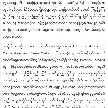
လိုသည်များကို မေးမြန်းဆွေးနွေးကြသည်။ ဆက်လက်၍ ပိုးထည်များ
ထုတ်လုပ်မှုနှင့် နိုင်ငံတကာပြိုင်ပွဲများတွင် ဆုရရှိမှုမှတ်တမ်းများကို ကြည့်ရှုကြ
ပြီး ပိုးများမွေးမြူထားရှိမှုနှင့် ပိုးထည်များကို ရက်ကန်းစင်များဖြင့် ရက်လုပ်နေ
မှု လုပ်ငန်းအဆင့်ဆင့်ကို ကြည့်ရှုလေ့လာကြကာ တာဝန်ရှိသူများ၏ ရှင်းလင်း
တင်ပြမှုများအပေါ် နိုင်ငံတော်သမ္မတက သိရှိလိုသည်များကို ပြန်လည်မေးမြန်း
ဆွေးနွေးသည်။
အဆိုပါ လာအိုအသေးစား၊ အငယ်စားစက်မှုလုပ်ငန်း Phontong Handicrafts
Cooperation and Cama Crafts သည် လာအိုကျေးလက်နေပြည်သူများ၏
အသက်မွေးဝမ်းကျောင်းလုပ်ငန်းများကိုမြှင့်တင်၍ လာအိုရိုးရာလက်မှုပညာများ
ကို ပြန်လည်ဖော်ထုတ်ထိန်းသိမ်းမှုအတွက် တစ်ဖက်တစ်လမ်းမှ ကူညီ
ဆောင်ရွက်ပေးရန်ဖြစ်သည့်အပြင် လက်မှုပညာဆိုင်ရာ သင်တန်းများဖွင့်လှစ်
ပေးခြင်းနှင့် ဈေးကွက်အခွင့်အလမ်းများ ရှာဖွေပေးခြင်းတို့ကို ဆောင်ရွက်ပေး
လျက်ရှိသည်။ အဆိုပါလုပ်ငန်းများ၏ မျှော်မှန်းချက်မှာ ရေရှည်တည်တံ့သော
အသက်မွေးဝမ်းကျောင်းအခွင့်အလမ်းများ ဖန်တီးပေးရန်နှင့် ၎င်းတို့နှင့်ဆက်စပ်
သည့် လူမှုအသိုင်းအဝိုင်းများတွင် ပတ်ဝန်းကျင်နှင့်ယဉ်ကျေးမှုအရ သင့်လျော်
ကိုက်ညီသော လုပ်ထုံးလုပ်နည်းများကို မြှင့်တင်ပေးရန်ဖြစ်သည်။ Phontong