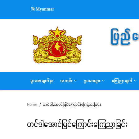
Skip
Myanmar
to
main
content
MAIN
မူလစာမျက်နှာ
သတင်း
ဥပဒေများ
ကြေညာချက်
NAVIGATION
Home
/
တင်ဒါအောင်မြင်ကြောင်းကြေညာခြင်း
Breadcrumb
တင်ဒါအောင်မြင်ကြောင်းကြေညာခြင်း