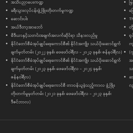
အသိပညာပေးကဏ္ဍ
မြ
ခရီးသွားလုပ်ငန်းဖွံ့ဖြိုးတိုးတက်မှုကဏ္ဍ
ကြ
ဆောင်းပါး
T
အယ်ဒီတာ့အာဘော်
တိ
မီဒီယာနှင့်သတင်းအချက်အလက်ဆိုင်ရာ သိနားလည်မှု
ရု
နိုင်ငံတော်စီမံအုပ်ချုပ်ရေးကောင်စီ၏ နိုင်ငံအကျိုး သယ်ပိုးဆောင်ရွက်
ကျ
ချက်မှတ်တမ်း (၂၀၂၂ ခုနှစ်၊ ဖေဖော်ဝါရီလ - ၂၀၂၃ ခုနှစ်၊ ဇန်နဝါရီလ)
(၇
နိုင်ငံတော်စီမံအုပ်ချုပ်ရေးကောင်စီ၏ နိုင်ငံအကျိုး သယ်ပိုးဆောင်ရွက်
အထ
ချက်မှတ်တမ်း (၂၀၂၃ ခုနှစ်၊ ဖေဖော်ဝါရီလ - ၂၀၂၄ ခုနှစ်၊
သမ
ဇန်နဝါရီလ)
ဆက
နိုင်ငံတော်စီမံအုပ်ချုပ်ရေးကောင်စီ တာဝန်ယူခဲ့သည့်ကာလ ဖွံ့ဖြိုး
လု
တိုးတက်မှုမှတ်တမ်း (၂၀၂၁ ခုနှစ်၊ ဖေဖော်ဝါရီလ - ၂၀၂၃ ခုနှစ်၊
ဒီဇင်ဘာလ)