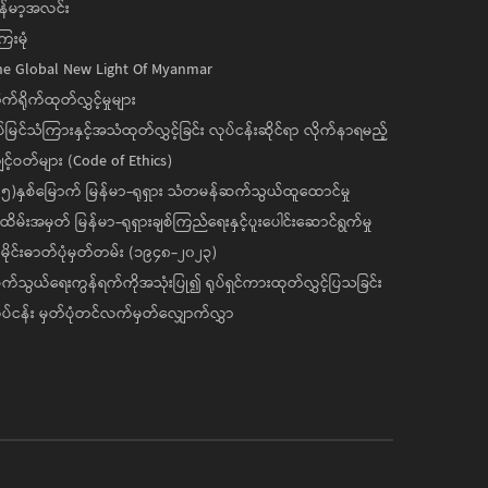
န်မာ့အလင်း
ေးမုံ
he Global New Light Of Myanmar
ုက်ရိုက်ထုတ်လွှင့်မှုများ
ပ်မြင်သံကြားနှင့်အသံထုတ်လွှင့်ခြင်း လုပ်ငန်းဆိုင်ရာ လိုက်နာရမည့်
င့်ဝတ်များ (Code of Ethics)
၅)နှစ်မြောက် မြန်မာ-ရုရှား သံတမန်ဆက်သွယ်ထူထောင်မှု
ိမ်းအမှတ် မြန်မာ-ရုရှားချစ်ကြည်ရေးနှင့်ပူးပေါင်းဆောင်ရွက်မှု
ိုင်းဓာတ်ပုံမှတ်တမ်း (၁၉၄၈-၂၀၂၃)
်သွယ်ရေးကွန်ရက်ကိုအသုံးပြု၍ ရုပ်ရှင်ကားထုတ်လွှင့်ပြသခြင်း
ပ်ငန်း မှတ်ပုံတင်လက်မှတ်လျှောက်လွှာ