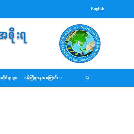
English
ဆိုင်ရာများ
ဝန်ကြီးဌာနအကြောင်း