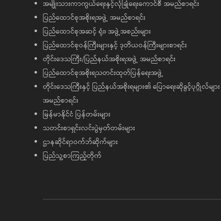
အမျိုးသားကာကွယ်ရေးနှင့်လုံခြုံရေးကောင်စီ အမည်စာရင်း
ပြည်ထောင်စုအစိုးရအဖွဲ့ အမည်စာရင်း
ပြည်ထောင်စုအဆင့် ရုံး၊ အဖွဲ့အစည်းများ
ပြည်ထောင်စုဝန်ကြီးများနှင့် ဒုတိယဝန်ကြီးများစာရင်း
တိုင်းဒေသကြီး/ပြည်နယ်အစိုးရအဖွဲ့ အမည်စာရင်း
ပြည်ထောင်စုအစိုးရသတင်းထုတ်ပြန်ရေးအဖွဲ့
တိုင်းဒေသကြီးနှင့် ပြည်နယ်အစိုးရများ၏ ပြောရေးဆိုခွင့်ပုဂ္ဂိုလ်များ
အမည်စာရင်း
မြန်မာနိုင်ငံ ပြန်တမ်းများ
သတင်းစာရှင်းလင်းပွဲမှတ်တမ်းများ
ဌာနဆိုင်ရာဝက်ဘ်ဆိုက်များ
ပြည်သူ့စာကြည့်တိုက်