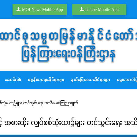
MOI News Mobile App
mTube Mobile App
ဆောင်းပါး
ကျန်းမာရေးဆိုင်ရာများ
နယ်မြေဒေသဆိုင်ရာများ
ရွေးကောက်ပွဲ
်စစ်သုံးယာဉ်များ တင်သွင်းရေး အသိပေးကြေညာချက်
င့် အစားထိုး လျှပ်စစ်သုံးယာဉ်များ တင်သွင်းရေး