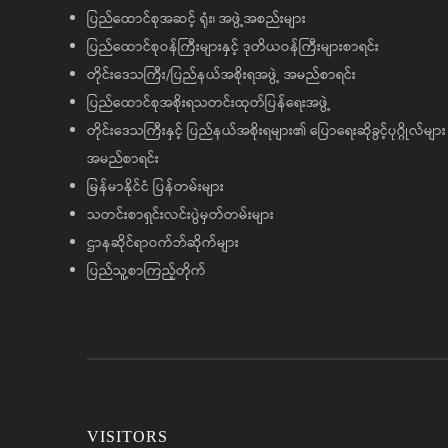
ပြည်ထောင်စုအဆင့် ရုံး၊ အဖွဲ့အစည်းများ
ပြည်ထောင်စုဝန်ကြီးများနှင့် ဒုတိယဝန်ကြီးများစာရင်း
တိုင်းဒေသကြီး/ပြည်နယ်အစိုးရအဖွဲ့ အမည်စာရင်း
ပြည်ထောင်စုအစိုးရသတင်းထုတ်ပြန်ရေးအဖွဲ့
တိုင်းဒေသကြီးနှင့် ပြည်နယ်အစိုးရများ၏ ပြောရေးဆိုခွင့်ပုဂ္ဂိုလ်များ
အမည်စာရင်း
မြန်မာနိုင်ငံ ပြန်တမ်းများ
သတင်းစာရှင်းလင်းပွဲမှတ်တမ်းများ
ဌာနဆိုင်ရာဝက်ဘ်ဆိုက်များ
ပြည်သူ့စာကြည့်တိုက်
VISITORS