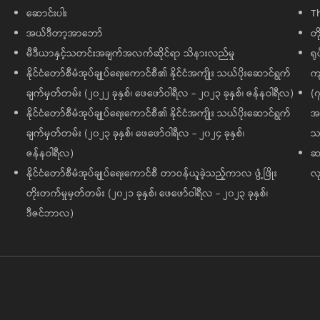
ဆောင်းပါး
T
အယ်ဒီတာ့အာဘော်
တိ
မီဒီယာနှင့်သတင်းအချက်အလက်ဆိုင်ရာ သိနားလည်မှု
ရု
နိုင်ငံတော်စီမံအုပ်ချုပ်ရေးကောင်စီ၏ နိုင်ငံအကျိုး သယ်ပိုးဆောင်ရွက်
ကျ
ချက်မှတ်တမ်း (၂၀၂၂ ခုနှစ်၊ ဖေဖော်ဝါရီလ - ၂၀၂၃ ခုနှစ်၊ ဇန်နဝါရီလ)
(၇
နိုင်ငံတော်စီမံအုပ်ချုပ်ရေးကောင်စီ၏ နိုင်ငံအကျိုး သယ်ပိုးဆောင်ရွက်
အထ
ချက်မှတ်တမ်း (၂၀၂၃ ခုနှစ်၊ ဖေဖော်ဝါရီလ - ၂၀၂၄ ခုနှစ်၊
သမ
ဇန်နဝါရီလ)
ဆက
နိုင်ငံတော်စီမံအုပ်ချုပ်ရေးကောင်စီ တာဝန်ယူခဲ့သည့်ကာလ ဖွံ့ဖြိုး
လု
တိုးတက်မှုမှတ်တမ်း (၂၀၂၁ ခုနှစ်၊ ဖေဖော်ဝါရီလ - ၂၀၂၃ ခုနှစ်၊
ဒီဇင်ဘာလ)