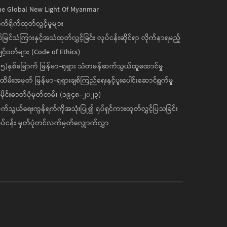
he Global New Light Of Myanmar
ုက်ရိုက်ထုတ်လွှင့်မှုများ
ပ်မြင်သံကြားနှင့်အသံထုတ်လွှင့်ခြင်း လုပ်ငန်းဆိုင်ရာ လိုက်နာရမည့်
င့်ဝတ်များ (Code of Ethics)
၅)နှစ်မြောက် မြန်မာ-ရုရှား သံတမန်ဆက်သွယ်ထူထောင်မှု
ိမ်းအမှတ် မြန်မာ-ရုရှားချစ်ကြည်ရေးနှင့်ပူးပေါင်းဆောင်ရွက်မှု
ိုင်းဓာတ်ပုံမှတ်တမ်း (၁၉၄၈-၂၀၂၃)
်သွယ်ရေးကွန်ရက်ကိုအသုံးပြု၍ ရုပ်ရှင်ကားထုတ်လွှင့်ပြသခြင်း
ပ်ငန်း မှတ်ပုံတင်လက်မှတ်လျှောက်လွှာ