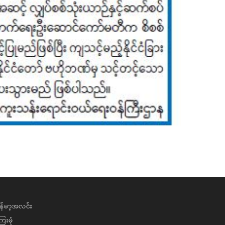
န်မာ့အလင်း
ေးမုံ