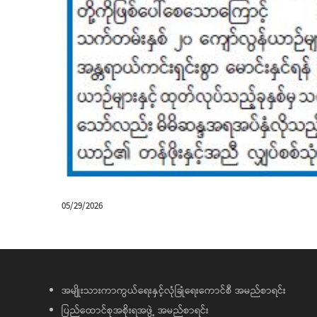
05/29/2026
အမျိုးသားကာကွယ်ရေးနှင့်လုံခြုံရေးကောင်စီ အမည်စာရင်း
ပြည်ထောင်စုအစိုးရအဖွဲ့ အမည်စာရင်း