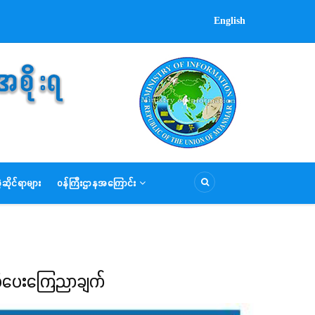
English
ဆိုင်ရာများ
ဝန်ကြီးဌာနအကြောင်း
 အသိပေးကြေညာချက်