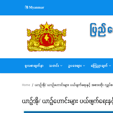
Skip
Myanmar
to
main
content
MAIN
မူလစာမျက်နှာ
သတင်း
ဥပဒေများ
ကြေညာချက်
NAVIGATION
Home
/
ယာဉ်အို/ ယာဉ်ဟောင်းများ ပယ်ဖျက်ရေးနှင့် အစားထိုး လျှပ
Breadcrumb
ယာဉ်အို/ ယာဉ်ဟောင်းများ ပယ်ဖျက်ရေးနှ