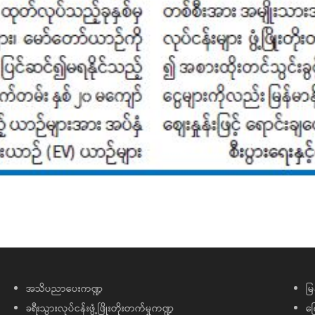
အသိပညာပေးကဏ္ဍ
မြ
ခရီးသွားလုပ်ငန်းဖွံ့ဖြိုးတိုးတက်မှုကဏ္ဍ
ကြ