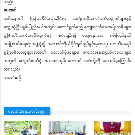
သည်။
ပေးအပ်
ယင်းနောက် မြန်မာနိုင်ငံလုံးဆိုင်ရာ အမျိုးသမီးကော်မတီအဖွဲ့ဝင်များနှင့်
တွေ့ဆုံပြီး ရှမ်းပြည်နယ်အတွင်း ဆောင်ရွက်မည့် ကျေးလက်နေအမျိုးသမီးများ
ဖွံ့ဖြိုးတိုးတက်ရေးစီမံချက်နှင့် စပ်လျဉ်း၍ ဆွေးနွေးကာ ရှမ်းပြည်နယ်
အမျိုးသမီးရေးရာအဖွဲ့ရုံး၌ ပလောင်ကိုယ်ပိုင်အုပ်ချုပ်ခွင့်ရဒေသမှ ယာယီနေရပ်
စွန့်ခွာမိသားစုများအတွက် ထောက်ပံ့ငွေများ၊ ကျောင်းနေအရွယ်ကလေးများ
အတွက် ကျောင်းဝတ်စုံ၊ ဗလာစာအုပ်၊ ဘောပင်၊ ခဲတံတို့ကို ပေးအပ်ခဲ့ကြောင်း
သိရသည်။
သတင်းစဉ်
နောက်ဆုံးရသတင်းများ