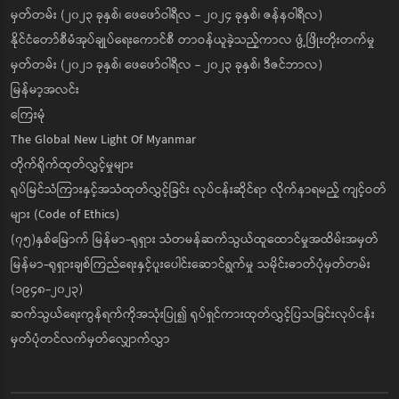
မှတ်တမ်း (၂၀၂၃ ခုနှစ်၊ ဖေဖော်ဝါရီလ - ၂၀၂၄ ခုနှစ်၊ ဇန်နဝါရီလ)
နိုင်ငံတော်စီမံအုပ်ချုပ်ရေးကောင်စီ တာဝန်ယူခဲ့သည့်ကာလ ဖွံ့ဖြိုးတိုးတက်မှု
မှတ်တမ်း (၂၀၂၁ ခုနှစ်၊ ဖေဖော်ဝါရီလ - ၂၀၂၃ ခုနှစ်၊ ဒီဇင်ဘာလ)
မြန်မာ့အလင်း
ကြေးမုံ
The Global New Light Of Myanmar
တိုက်ရိုက်ထုတ်လွှင့်မှုများ
ရုပ်မြင်သံကြားနှင့်အသံထုတ်လွှင့်ခြင်း လုပ်ငန်းဆိုင်ရာ လိုက်နာရမည့် ကျင့်ဝတ်
များ (Code of Ethics)
(၇၅)နှစ်မြောက် မြန်မာ-ရုရှား သံတမန်ဆက်သွယ်ထူထောင်မှုအထိမ်းအမှတ်
မြန်မာ-ရုရှားချစ်ကြည်ရေးနှင့်ပူးပေါင်းဆောင်ရွက်မှု သမိုင်းဓာတ်ပုံမှတ်တမ်း
(၁၉၄၈-၂၀၂၃)
ဆက်သွယ်ရေးကွန်ရက်ကိုအသုံးပြု၍ ရုပ်ရှင်ကားထုတ်လွှင့်ပြသခြင်းလုပ်ငန်း
မှတ်ပုံတင်လက်မှတ်လျှောက်လွှာ