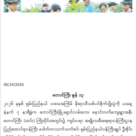
06/14/2026
တောင်ကြီး ဇွန် ၁၃
၂၀၂၆ ခုနှစ် ရှမ်းပြည်နယ် ပထမအကြိမ် မိုးရာသီသစ်ပင်စိုက်ပျိုးပွဲကို ယနေ့
နံနက် ၇ နာရီခွဲက တောင်ကြီးမြို့ရှောင်လမ်းဘေး နောင်တလိကျေးရွာအနီး
တောင်ကြီး (ထင်း) ကြိုးဝိုင်းအတွင်း၌ ကျင်းပရာ အမျိုးသမီးရေးရာဝန်ကြီးဌာန
ပြည်ထောင်စုဝန်ကြီး ဒေါက်တာသက်သက်ဇင်၊ ရှမ်းပြည်နယ်ဝန်ကြီးချုပ် ဦးစိုင်း