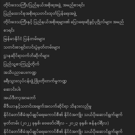
တိုင်းဒေသကြီး/ပြည်နယ်အစိုးရအဖွဲ့ အမည်စာရင်း
ပြည်ထောင်စုအစိုးရသတင်းထုတ်ပြန်ရေးအဖွဲ့
တိုင်းဒေသကြီးနှင့် ပြည်နယ်အစိုးရများ၏ ပြောရေးဆိုခွင့်ပုဂ္ဂိုလ်များ အမည်
စာရင်း
မြန်မာနိုင်ငံ ပြန်တမ်းများ
သတင်းစာရှင်းလင်းပွဲမှတ်တမ်းများ
ဌာနဆိုင်ရာဝက်ဘ်ဆိုက်များ
ပြည်သူ့စာကြည့်တိုက်
အသိပညာပေးကဏ္ဍ
ခရီးသွားလုပ်ငန်းဖွံ့ဖြိုးတိုးတက်မှုကဏ္ဍ
ဆောင်းပါး
အယ်ဒီတာ့အာဘော်
မီဒီယာနှင့်သတင်းအချက်အလက်ဆိုင်ရာ သိနားလည်မှု
နိုင်ငံတော်စီမံအုပ်ချုပ်ရေးကောင်စီ၏ နိုင်ငံအကျိုး သယ်ပိုးဆောင်ရွက်ချက်
မှတ်တမ်း (၂၀၂၂ ခုနှစ်၊ ဖေဖော်ဝါရီလ - ၂၀၂၃ ခုနှစ်၊ ဇန်နဝါရီလ)
နိုင်ငံတော်စီမံအုပ်ချုပ်ရေးကောင်စီ၏ နိုင်ငံအကျိုး သယ်ပိုးဆောင်ရွက်ချက်