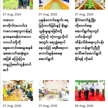
07 Aug, 2026
07 Aug, 2026
07 Aug, 2026
ကလော
ပုဇွန်တောင်ချောင်း ရေ
နိုင်ငံတော်ဖွံ့ဖြိုး
စာတိုက်(ဟောင်း)၊
မြင့်တက်ခြင်းနှင့် မိုးရွာ
တိုးတက်ရေး
ကလောရေကူးကန်နှင့်
သွန်းမှုများခြင်းတို့
ဆောင်ရွက်ရာတွင်
နားနေစခန်း(ကလော
ကြောင့် ဒဂုံတက္ကသိုလ်
ပတ်ဝန်းကျင်
ကလပ်)တို့ကို
အတွင်း ရေလျှံရေဝပ်
ထိန်းသိမ်းရေးလုပ်ငန်း
ရှေးဟောင်းအမွေအနှစ်
နေသဖြင့် ရေစီးရေလာ
များ ဟန်ချက်ညီညီ
အဆောက်အအုံများ
ကောင်းမွန်စေရေး
ပေါင်းစပ်ဆောင်ရွက်
အဖြစ် ကြေးပြား
ဆောင်ရွက်
နိုင်ရန် လိုအပ်
ကမ္ပည်းမော်ကွန်းတပ်
ဆင်
07 Aug, 2026
07 Aug, 2026
06 Aug, 2026