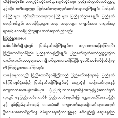
ထိန်စိုးနှင့်ဇနီး၊ အရှေ့ပိုင်းတိုင်းစစ်ဌာနချုပ်တိုင်းမှူး၊ ပြည်နယ်လွှတ်တော်ဥက္ကဋ္ဌ
နှင့်ဇနီး၊ ဒုတိယဥက္ကဋ္ဌ၊ ပြည်နယ်တရားလွှတ်တော်တရားသူကြီးချုပ်၊ ပြည်နယ်
ဝန်ကြီးများ၊ တိုင်းရင်းသားရေးရာဝန်ကြီးများ၊ ပြည်နယ်ဥပဒေချုပ်၊ ပြည်နယ်
စာရင်းစစ်ချုပ်၊ တာဝန်ရှိသူများ၊ ဆရာ ဆရာမများ၊ ကျောင်းသား ကျောင်းသူ
များနှင့် ဒေသခံပြည်သူများ တက်ရောက်ကြသည်။
ကြည့်ရှုအားပေး
သစ်ပင်စိုက်ပျိုးပွဲတွင် ပြည်နယ်ဝန်ကြီးချုပ်က အမှာစကားပြောကြားပြီး
ပြည်ထောင်စုဝန်ကြီး၊ ပြည်နယ်ဝန်ကြီးချုပ်၊ ပြည်နယ်လွှတ်တော်ဥက္ကဋ္ဌတို့က
တက်ရောက်လာသူများအား ပျိုးပင်များပေးအပ်ကြပြီး စုပေါင်းသစ်ပင်စိုက်ပျိုးမှု
ကို ကြည့်ရှုအားပေးကြသည်။
ယမန်နေ့ကလည်း ပြည်ထောင်စုဝန်ကြီးသည် ပြည်နယ်အစိုးရအဖွဲ့ ပြည်နယ်
ဝန်ကြီးချုပ်ရုံးခန်း၌ ပြည်နယ်ဝန်ကြီးချုပ်နှင့် တွေ့ဆုံ၍ အမျိုးသမီးများနှင့်
ကျေးလက်နေအမျိုးသမီးများ ဖွံ့ဖြိုးတိုးတက်ရေးအရှိန်အဟုန်မြှင့်ဆောင်ရွက်
ရာတွင် နေပြည်တော်ကောင်စီ ပြည်ထောင်စုနယ်မြေ၊ မန္တလေးတိုင်းဒေသကြီး
နှင့် ရှမ်းပြည်နယ်စသည့် ဒေသသုံးခုရှိ ကျေးလက်နေအမျိုးသမီးများအတွက်
ဦးစားပေးဆောင်ရွက်ရန် စီမံချက်ရေးဆွဲထားရှိမှုနှင့် စပ်လျဉ်း၍ ဆွေးနွေးကြ