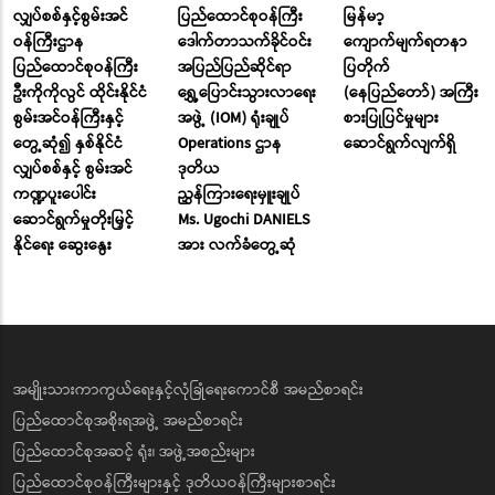
လျှပ်စစ်နှင့်စွမ်းအင်
ပြည်ထောင်စုဝန်ကြီး
မြန်မာ့
ဝန်ကြီးဌာန
ဒေါက်တာသက်ခိုင်ဝင်း
ကျောက်မျက်ရတနာ
ပြည်ထောင်စုဝန်ကြီး
အပြည်ပြည်ဆိုင်ရာ
ပြတိုက်
ဦးကိုကိုလွင် ထိုင်းနိုင်ငံ
ရွှေ့ပြောင်းသွားလာရေး
(နေပြည်တော်) အကြီး
စွမ်းအင်ဝန်ကြီးနှင့်
အဖွဲ့ (IOM) ရုံးချုပ်
စားပြုပြင်မှုများ
တွေ့ဆုံ၍ နှစ်နိုင်ငံ
Operations ဌာန
ဆောင်ရွက်လျက်ရှိ
လျှပ်စစ်နှင့် စွမ်းအင်
ဒုတိယ
ကဏ္ဍပူးပေါင်း
ညွှန်ကြားရေးမှူးချုပ်
ဆောင်ရွက်မှုတိုးမြှင့်
Ms. Ugochi DANIELS
နိုင်ရေး ဆွေးနွေး
အား လက်ခံတွေ့ဆုံ
အမျိုးသားကာကွယ်ရေးနှင့်လုံခြုံရေးကောင်စီ အမည်စာရင်း
ပြည်ထောင်စုအစိုးရအဖွဲ့ အမည်စာရင်း
ပြည်ထောင်စုအဆင့် ရုံး၊ အဖွဲ့အစည်းများ
ပြည်ထောင်စုဝန်ကြီးများနှင့် ဒုတိယဝန်ကြီးများစာရင်း