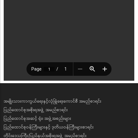
အမျိုးသားကာကွယ်ရေးနှင့်လုံခြုံရေးကောင်စီ အမည်စာရင်း
ပြည်ထောင်စုအစိုးရအဖွဲ့ အမည်စာရင်း
ပြည်ထောင်စုအဆင့် ရုံး၊ အဖွဲ့အစည်းများ
ပြည်ထောင်စုဝန်ကြီးများနှင့် ဒုတိယဝန်ကြီးများစာရင်း
တိုင်းဒေသကြီး/ပြည်နယ်အစိုးရအဖွဲ့ အမည်စာရင်း