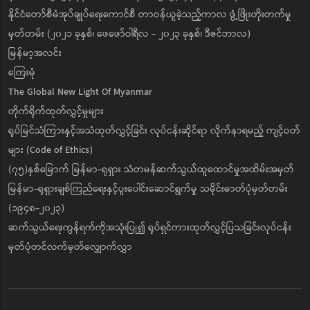
နိုင်ငံတော်စီမံအုပ်ချုပ်ရေးကောင်စီ တာဝန်ယူခဲ့သည့်ကာလ ဖွံ့ဖြိုးတိုးတက်မှု
မှတ်တမ်း (၂၀၂၁ ခုနှစ်၊ ဖေဖော်ဝါရီလ - ၂၀၂၃ ခုနှစ်၊ ဒီဇင်ဘာလ)
မြန်မာ့အလင်း
ကြေးမုံ
The Global New Light Of Myanmar
တိုက်ရိုက်ထုတ်လွှင့်မှုများ
ရုပ်မြင်သံကြားနှင့်အသံထုတ်လွှင့်ခြင်း လုပ်ငန်းဆိုင်ရာ လိုက်နာရမည့် ကျင့်ဝတ်
များ (Code of Ethics)
(၇၅)နှစ်မြောက် မြန်မာ-ရုရှား သံတမန်ဆက်သွယ်ထူထောင်မှုအထိမ်းအမှတ်
မြန်မာ-ရုရှားချစ်ကြည်ရေးနှင့်ပူးပေါင်းဆောင်ရွက်မှု သမိုင်းဓာတ်ပုံမှတ်တမ်း
(၁၉၄၈-၂၀၂၃)
ဆက်သွယ်ရေးကွန်ရက်ကိုအသုံးပြု၍ ရုပ်ရှင်ကားထုတ်လွှင့်ပြသခြင်းလုပ်ငန်း
မှတ်ပုံတင်လက်မှတ်လျှောက်လွှာ