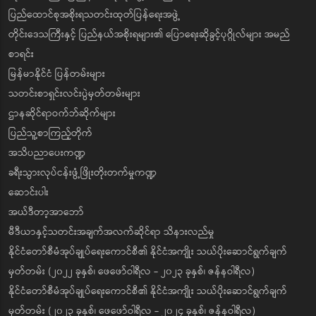
ပြည်ထောင်စုအစိုးရသတင်းထုတ်ပြန်ရေးအဖွဲ့
တိုင်းဒေသကြီးနှင့် ပြည်နယ်အစိုးရများ၏ ပြောရေးဆိုခွင့်ပုဂ္ဂိုလ်များ အမည်
စာရင်း
မြန်မာနိုင်ငံ ပြန်တမ်းများ
သတင်းစာရှင်းလင်းပွဲမှတ်တမ်းများ
ဌာနဆိုင်ရာဝက်ဘ်ဆိုက်များ
ပြည်သူ့စာကြည့်တိုက်
အသိပညာပေးကဏ္ဍ
ခရီးသွားလုပ်ငန်းဖွံ့ဖြိုးတိုးတက်မှုကဏ္ဍ
ဆောင်းပါး
အယ်ဒီတာ့အာဘော်
မီဒီယာနှင့်သတင်းအချက်အလက်ဆိုင်ရာ သိနားလည်မှု
နိုင်ငံတော်စီမံအုပ်ချုပ်ရေးကောင်စီ၏ နိုင်ငံအကျိုး သယ်ပိုးဆောင်ရွက်ချက်
မှတ်တမ်း (၂၀၂၂ ခုနှစ်၊ ဖေဖော်ဝါရီလ - ၂၀၂၃ ခုနှစ်၊ ဇန်နဝါရီလ)
နိုင်ငံတော်စီမံအုပ်ချုပ်ရေးကောင်စီ၏ နိုင်ငံအကျိုး သယ်ပိုးဆောင်ရွက်ချက်
မှတ်တမ်း (၂၀၂၃ ခုနှစ်၊ ဖေဖော်ဝါရီလ - ၂၀၂၄ ခုနှစ်၊ ဇန်နဝါရီလ)