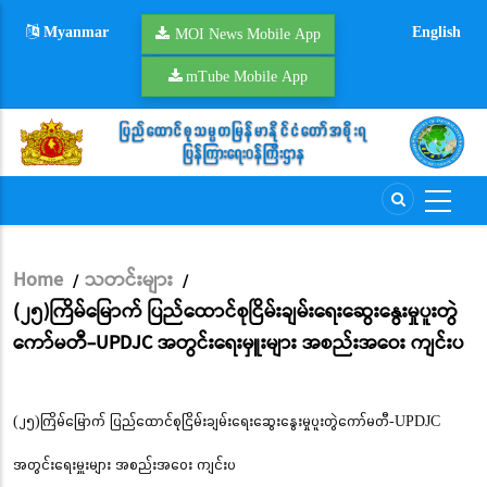
Skip
Myanmar
English
to
MOI News Mobile App
main
mTube Mobile App
content
Home
သတင်းများ
/
/
Breadcrumb
(၂၅)ကြိမ်မြောက် ပြည်ထောင်စုငြိမ်းချမ်းရေးဆွေးနွေးမှုပူးတွဲ
ကော်မတီ-UPDJC အတွင်းရေးမှူးများ အစည်းအဝေး ကျင်းပ
(၂၅)ကြိမ်မြောက် ပြည်ထောင်စုငြိမ်းချမ်းရေးဆွေးနွေးမှုပူးတွဲကော်မတီ-UPDJC
အတွင်းရေးမှူးများ အစည်းအဝေး ကျင်းပ