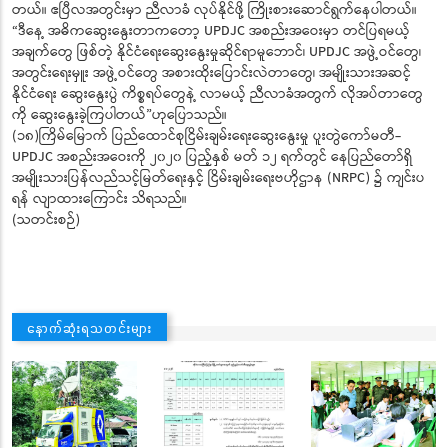
တယ်။ ဧပြီလအတွင်းမှာ ညီလာခံ လုပ်နိုင်ဖို့ ကြိုးစားဆောင်ရွက်နေပါတယ်။
“ဒီနေ့ အဓိကဆွေးနွေးတာကတော့ UPDJC အစည်းအဝေးမှာ တင်ပြရမယ့်
အချက်တွေ ဖြစ်တဲ့ နိုင်ငံရေးဆွေးနွေးမှုဆိုင်ရာမူဘောင်၊ UPDJC အဖွဲ့ဝင်တွေ၊
အတွင်းရေးမှူး အဖွဲ့ဝင်တွေ အစားထိုးပြောင်းလဲတာတွေ၊ အမျိုးသားအဆင့်
နိုင်ငံရေး ဆွေးနွေးပွဲ ကိစ္စရပ်တွေနဲ့ လာမယ့် ညီလာခံအတွက် လိုအပ်တာတွေ
ကို ဆွေးနွေးခဲ့ကြပါတယ်”ဟုပြောသည်။
(၁၈)ကြိမ်မြောက် ပြည်ထောင်စုငြိမ်းချမ်းရေးဆွေးနွေးမှု ပူးတွဲကော်မတီ-
UPDJC အစည်းအဝေးကို ၂၀၂၀ ပြည့်နှစ် မတ် ၁၂ ရက်တွင် နေပြည်တော်ရှိ
အမျိုးသားပြန်လည်သင့်မြတ်ရေးနှင့် ငြိမ်းချမ်းရေးဗဟိုဌာန (NRPC) ၌ ကျင်းပ
ရန် လျာထားကြောင်း သိရသည်။
(သတင်းစဉ်)
နောက်ဆုံးရသတင်းများ