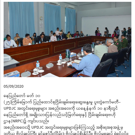
05/09/2020
နေပြည်တော် မတ် ၁၀
(၂၅)ကြိမ်မြောက် ပြည်ထောင်စုငြိမ်းချမ်းရေးဆွေးနွေးမှု ပူးတွဲကော်မတီ-
UPDJC အတွင်းရေးမှူးများ အစည်းအဝေးကို ယနေ့နံနက် ၁၀ နာရီတွင်
နေပြည်တော်ရှိ အမျိုးသားပြန်လည်သင့်မြတ်ရေးနှင့် ငြိမ်းချမ်းရေးဗဟို
ဌာန(NRPC)၌ ကျင်းပသည်။
အစည်းအဝေးသို့ UPDJC အတွင်းရေးမှူးများဖြစ်ကြသည့် အစိုးရအစုအဖွဲ့မှ
ဒုတိယ ဗိုလ်ချုပ်ကြီး ခင်ဇော်ဦး(ငြိမ်း)၊ ဗိုလ်ချုပ်စိုးနိုင်ဦး၊ ဗိုလ်မှူးချုပ် ရဲရင့်ဝင်း၊