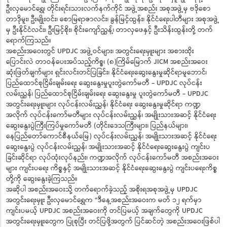
ဦးလှမောင်ရွှေ၊ တိုင်းရင်းသားလက်နက်ကိုင် အဖွဲ့အစည်း အစုအဖွဲ့မှ ဗဒိုစော
တာဒိုမူး၊ ဦးမျိုးဝင်း၊ စောမြရာဇာလင်း၊ ခွန်မြင့်ထွန်း၊ နိုင်ငံရေးပါတီများ အစုအဖွဲ့
မှ ဦးနိုင်ငံလင်း၊ ဦးမြင့်စိုး၊ စိုင်းကျော်ညွှန့်၊ တာလှဖေနှင့် ဦးသိန်းထွန်းတို့ တက်
ရောက်ကြသည်။
အစည်းအဝေးတွင် UPDJC အဖွဲ့ဝင်များ၊ အတွင်းရေးမှူးများ အစားထိုး
ပြောင်းလဲ တာဝန်ပေးအပ်သည့်ကိစ္စ၊ (၈)ကြိမ်မြောက် JICM အစည်းအဝေး
ဆုံးဖြတ်ချက်များ ရှင်းလင်းတင်ပြခြင်း၊ နိုင်ငံရေးဆွေးနွေးမှုဆိုင်ရာမူဘောင်၊
ပြည်ထောင်စုငြိမ်းချမ်းရေး ဆွေးနွေးမှုပူးတွဲကော်မတီ - UPDJC လုပ်ငန်း
လမ်းညွှန်၊ ပြည်ထောင်စုငြိမ်းချမ်းရေး ဆွေးနွေးမှု ပူးတွဲကော်မတီ - UPDJC
အတွင်းရေးမှူးများ လုပ်ငန်းလမ်းညွှန်၊ နိုင်ငံရေး ဆွေးနွေးမှုဆိုင်ရာ ကဏ္ဍ
အလိုက် လုပ်ငန်းကော်မတီများ လုပ်ငန်းလမ်းညွှန်၊ အမျိုးသားအဆင့် နိုင်ငံရေး
ဆွေးနွေးပွဲကြီးကြပ်မှုကော်မတီ (တိုင်းဒေသကြီးများ၊ ပြည်နယ်များ၊
နေပြည်တော်ကောင်စီနယ်မြေ) လုပ်ငန်းလမ်းညွှန်၊ အမျိုးသားအဆင့် နိုင်ငံရေး
ဆွေးနွေးပွဲ လုပ်ငန်းလမ်းညွှန်၊ အမျိုးသားအဆင့် နိုင်ငံရေးဆွေးနွေးပွဲ ကျင်းပ
ခြင်းဆိုင်ရာ လုပ်ထုံးလုပ်နည်း၊ ကဏ္ဍအလိုက် လုပ်ငန်းကော်မတီ အစည်းအဝေး
များ ကျင်းပရေး ကိစ္စနှင့် အမျိုးသားအဆင့် နိုင်ငံရေးဆွေးနွေးပွဲ ကျင်းပရေးကိစ္စ
တို့ကို ဆွေးနွေးခဲ့ကြသည်။
အဆိုပါ အစည်းအဝေးသို့ တက်ရောက်ခဲ့သည့် အစိုးရအစုအဖွဲ့မှ UPDJC
အတွင်းရေးမှူး ဦးလှမောင်ရွှေက “ဒီနေ့အစည်းအဝေးက မတ် ၁၂ ရက်မှာ
ကျင်းပမယ့် UPDJC အစည်းအဝေးကို တင်ပြမယ့် အချက်တွေကို UPDJC
အတွင်းရေးမှူးတွေက ပြုစုပြီး တင်ပြဖို့အတွက် ပြင်ဆင်တဲ့ အစည်းအဝေးဖြစ်ပါ