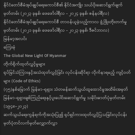
နိုင်ငံတော်စီမံအုပ်ချုပ်ရေးကောင်စီ၏ နိုင်ငံအကျိုး သယ်ပိုးဆောင်ရွက်ချက်
မှတ်တမ်း (၂၀၂၃ ခုနှစ်၊ ဖေဖော်ဝါရီလ - ၂၀၂၄ ခုနှစ်၊ ဇန်နဝါရီလ)
နိုင်ငံတော်စီမံအုပ်ချုပ်ရေးကောင်စီ တာဝန်ယူခဲ့သည့်ကာလ ဖွံ့ဖြိုးတိုးတက်မှု
မှတ်တမ်း (၂၀၂၁ ခုနှစ်၊ ဖေဖော်ဝါရီလ - ၂၀၂၃ ခုနှစ်၊ ဒီဇင်ဘာလ)
မြန်မာ့အလင်း
ကြေးမုံ
The Global New Light Of Myanmar
တိုက်ရိုက်ထုတ်လွှင့်မှုများ
ရုပ်မြင်သံကြားနှင့်အသံထုတ်လွှင့်ခြင်း လုပ်ငန်းဆိုင်ရာ လိုက်နာရမည့် ကျင့်ဝတ်
များ (Code of Ethics)
(၇၅)နှစ်မြောက် မြန်မာ-ရုရှား သံတမန်ဆက်သွယ်ထူထောင်မှုအထိမ်းအမှတ်
မြန်မာ-ရုရှားချစ်ကြည်ရေးနှင့်ပူးပေါင်းဆောင်ရွက်မှု သမိုင်းဓာတ်ပုံမှတ်တမ်း
(၁၉၄၈-၂၀၂၃)
ဆက်သွယ်ရေးကွန်ရက်ကိုအသုံးပြု၍ ရုပ်ရှင်ကားထုတ်လွှင့်ပြသခြင်းလုပ်ငန်း
မှတ်ပုံတင်လက်မှတ်လျှောက်လွှာ