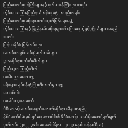
ပြည်ထောင်စုဝန်ကြီးများနှင့် ဒုတိယဝန်ကြီးများစာရင်း
တိုင်းဒေသကြီး/ပြည်နယ်အစိုးရအဖွဲ့ အမည်စာရင်း
ပြည်ထောင်စုအစိုးရသတင်းထုတ်ပြန်ရေးအဖွဲ့
တိုင်းဒေသကြီးနှင့် ပြည်နယ်အစိုးရများ၏ ပြောရေးဆိုခွင့်ပုဂ္ဂိုလ်များ အမည်
စာရင်း
မြန်မာနိုင်ငံ ပြန်တမ်းများ
သတင်းစာရှင်းလင်းပွဲမှတ်တမ်းများ
ဌာနဆိုင်ရာဝက်ဘ်ဆိုက်များ
ပြည်သူ့စာကြည့်တိုက်
အသိပညာပေးကဏ္ဍ
ခရီးသွားလုပ်ငန်းဖွံ့ဖြိုးတိုးတက်မှုကဏ္ဍ
ဆောင်းပါး
အယ်ဒီတာ့အာဘော်
မီဒီယာနှင့်သတင်းအချက်အလက်ဆိုင်ရာ သိနားလည်မှု
နိုင်ငံတော်စီမံအုပ်ချုပ်ရေးကောင်စီ၏ နိုင်ငံအကျိုး သယ်ပိုးဆောင်ရွက်ချက်
မှတ်တမ်း (၂၀၂၂ ခုနှစ်၊ ဖေဖော်ဝါရီလ - ၂၀၂၃ ခုနှစ်၊ ဇန်နဝါရီလ)