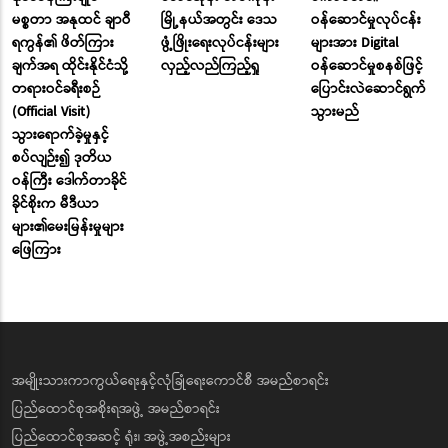
မစ္စတာ အနုထင် ချာဝီ
မြို့နယ်အတွင်း ဒေသ
ဝန်ဆောင်မှုလုပ်ငန်း
ရကွန်၏ ဖိတ်ကြား
ဖွံ့ဖြိုးရေးလုပ်ငန်းများ
များအား Digital
ချက်အရ ထိုင်းနိုင်ငံသို့
လှည့်လည်ကြည့်ရှု
ဝန်ဆောင်မှုစနစ်ဖြင့်
တရားဝင်ခရီးစဉ်
ပြောင်းလဲဆောင်ရွက်
(Official Visit)
သွားမည်
သွားရောက်ခဲ့မှုနှင့်
စပ်လျဉ်း၍ ဒုတိယ
ဝန်ကြီး ဒေါက်တာခိုင်
ခိုင်စိုးက မီဒီယာ
များ၏မေးမြန်းမှုများ
ဖြေကြား
အမျိုးသားကာကွယ်ရေးနှင့်လုံခြုံရေးကောင်စီ အမည်စာရင်း
ပြည်ထောင်စုအစိုးရအဖွဲ့ အမည်စာရင်း
ပြည်ထောင်စုအဆင့် ရုံး၊ အဖွဲ့အစည်းများ