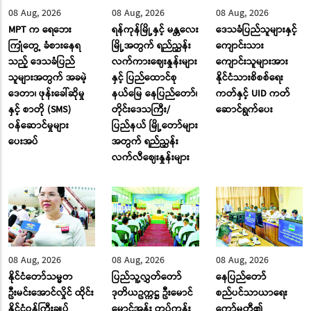
08 Aug, 2026
08 Aug, 2026
08 Aug, 2026
MPT က ရေဘေး
ရန်ကုန်မြို့နှင့် မန္တလေး
ဒေသခံပြည်သူများနှင့်
ကြုံတွေ့ ခံစားနေရ
မြို့အတွက် ရည်ညွှန်း
ကျောင်းသား
သည့် ဒေသခံပြည်
လက်ကားဈေးနှုန်းများ
ကျောင်းသူများအား
သူများအတွက် အခမဲ့
နှင့် ပြည်ထောင်စု
နိုင်ငံသားစိစစ်ရေး
ဒေတာ၊ ဖုန်းခေါ်ဆိုမှု
နယ်မြေ နေပြည်တော်၊
ကတ်နှင့် UID ကတ်
နှင့် စာတို (SMS)
တိုင်းဒေသကြီး/
ဆောင်ရွက်ပေး
ဝန်ဆောင်မှုများ
ပြည်နယ် မြို့တော်များ
ပေးအပ်
အတွက် ရည်ညွှန်း
လက်လီဈေးနှုန်းများ
08 Aug, 2026
08 Aug, 2026
08 Aug, 2026
နိုင်ငံတော်သမ္မတ
ပြည်သူ့လွှတ်တော်
နေပြည်တော်
ဦးမင်းအောင်လှိုင် ထိုင်း
ဒုတိယဥက္ကဋ္ဌ ဦးမောင်
စည်ပင်သာယာရေး
နိုင်ငံဝန်ကြီးချုပ်
မောင်အုန်း တပ်ကုန်း
ကော်မတီ၏