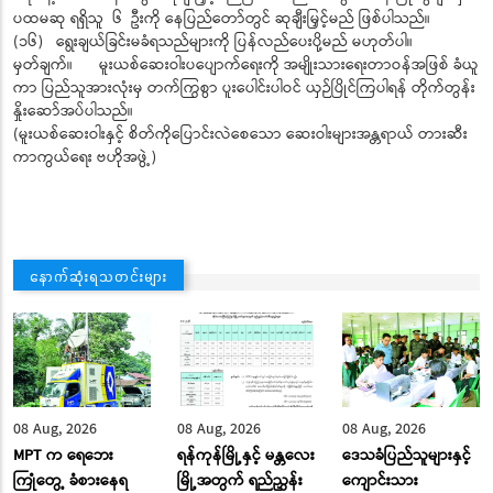
ပထမဆု ရရှိသူ ၆ ဦးကို နေပြည်တော်တွင် ဆုချီးမြှင့်မည် ဖြစ်ပါသည်။
(၁၆) ရွေးချယ်ခြင်းမခံရသည်များကို ပြန်လည်ပေးပို့မည် မဟုတ်ပါ။
မှတ်ချက်။ မူးယစ်ဆေးဝါးပပျောက်ရေးကို အမျိုးသားရေးတာဝန်အဖြစ် ခံယူ
ကာ ပြည်သူအားလုံးမှ တက်ကြွစွာ ပူးပေါင်းပါဝင် ယှဉ်ပြိုင်ကြပါရန် တိုက်တွန်း
နှိုးဆော်အပ်ပါသည်။
(မူးယစ်ဆေးဝါးနှင့် စိတ်ကိုပြောင်းလဲစေသော ဆေးဝါးများအန္တရာယ် တားဆီး
ကာကွယ်ရေး ဗဟိုအဖွဲ့)
နောက်ဆုံးရသတင်းများ
08 Aug, 2026
08 Aug, 2026
08 Aug, 2026
MPT က ရေဘေး
ရန်ကုန်မြို့နှင့် မန္တလေး
ဒေသခံပြည်သူများနှင့်
ကြုံတွေ့ ခံစားနေရ
မြို့အတွက် ရည်ညွှန်း
ကျောင်းသား