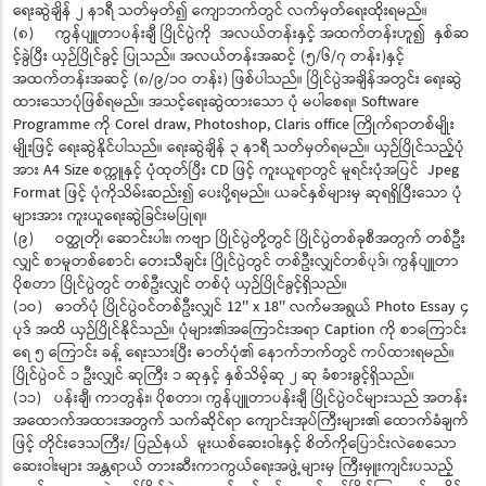
ရေးဆွဲချိန် ၂ နာရီ သတ်မှတ်၍ ကျောဘက်တွင် လက်မှတ်ရေးထိုးရမည်။
(၈) ကွန်ပျူတာပန်းချီ ပြိုင်ပွဲကို အလယ်တန်းနှင့် အထက်တန်းဟူ၍ နှစ်ဆ
င့်ခွဲပြီး ယှဉ်ပြိုင်ခွင့် ပြုသည်။ အလယ်တန်းအဆင့် (၅/၆/၇ တန်း)နှင့်
အထက်တန်းအဆင့် (၈/၉/၁ဝ တန်း) ဖြစ်ပါသည်။ ပြိုင်ပွဲအချိန်အတွင်း ရေးဆွဲ
ထားသောပုံဖြစ်ရမည်။ အသင့်ရေးဆွဲထားသော ပုံ မပါစေရ။ Software
Programme ကို Corel draw, Photoshop, Claris office ကြိုက်ရာတစ်မျိုး
မျိုးဖြင့် ရေးဆွဲနိုင်ပါသည်။ ရေးဆွဲချိန် ၃ နာရီ သတ်မှတ်ရမည်။ ယှဉ်ပြိုင်သည့်ပုံ
အား A4 Size စက္ကူနှင့် ပုံထုတ်ပြီး CD ဖြင့် ကူးယူရာတွင် မူရင်းပုံအပြင် Jpeg
Format ဖြင့် ပုံကိုသိမ်းဆည်း၍ ပေးပို့ရမည်။ ယခင်နှစ်များမှ ဆုရရှိပြီးသော ပုံ
များအား ကူးယူရေးဆွဲခြင်းမပြုရ။
(၉) ဝတ္ထုတို၊ ဆောင်းပါး၊ ကဗျာ ပြိုင်ပွဲတို့တွင် ပြိုင်ပွဲတစ်ခုစီအတွက် တစ်ဦး
လျှင် စာမူတစ်စောင်၊ တေးသီချင်း ပြိုင်ပွဲတွင် တစ်ဦးလျှင်တစ်ပုဒ်၊ ကွန်ပျူတာ
ပိုစတာ ပြိုင်ပွဲတွင် တစ်ဦးလျှင် တစ်ပုံ ယှဉ်ပြိုင်ခွင့်ရှိသည်။
(၁ဝ) ဓာတ်ပုံ ပြိုင်ပွဲဝင်တစ်ဦးလျှင် 12'' x 18'' လက်မအရွယ် Photo Essay ၄
ပုဒ် အထိ ယှဉ်ပြိုင်နိုင်သည်။ ပုံများ၏အကြောင်းအရာ Caption ကို စာကြောင်း
ရေ ၅ ကြောင်း ခန့် ရေးသားပြီး ဓာတ်ပုံ၏ နောက်ဘက်တွင် ကပ်ထားရမည်။
ပြိုင်ပွဲဝင် ၁ ဦးလျှင် ဆုကြီး ၁ ဆုနှင့် နှစ်သိမ့်ဆု ၂ ဆု ခံစားခွင့်ရှိသည်။
(၁၁) ပန်းချီ၊ ကာတွန်း၊ ပိုစတာ၊ ကွန်ပျူတာပန်းချီ ပြိုင်ပွဲဝင်များသည် အတန်း
အထောက်အထားအတွက် သက်ဆိုင်ရာ ကျောင်းအုပ်ကြီးများ၏ ထောက်ခံချက်
ဖြင့် တိုင်းဒေသကြီး/ ပြည်နယ် မူးယစ်ဆေးဝါးနှင့် စိတ်ကိုပြောင်းလဲစေသော
ဆေးဝါးများ အန္တရာယ် တားဆီးကာကွယ်ရေးအဖွဲ့များမှ ကြီးမှူးကျင်းပသည့်