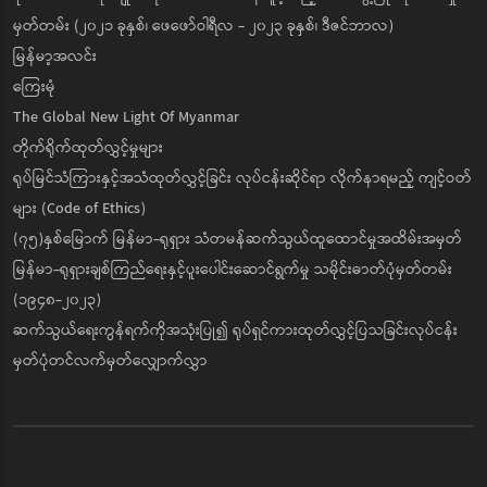
မှတ်တမ်း (၂၀၂၁ ခုနှစ်၊ ဖေဖော်ဝါရီလ - ၂၀၂၃ ခုနှစ်၊ ဒီဇင်ဘာလ)
မြန်မာ့အလင်း
ကြေးမုံ
The Global New Light Of Myanmar
တိုက်ရိုက်ထုတ်လွှင့်မှုများ
ရုပ်မြင်သံကြားနှင့်အသံထုတ်လွှင့်ခြင်း လုပ်ငန်းဆိုင်ရာ လိုက်နာရမည့် ကျင့်ဝတ်
များ (Code of Ethics)
(၇၅)နှစ်မြောက် မြန်မာ-ရုရှား သံတမန်ဆက်သွယ်ထူထောင်မှုအထိမ်းအမှတ်
မြန်မာ-ရုရှားချစ်ကြည်ရေးနှင့်ပူးပေါင်းဆောင်ရွက်မှု သမိုင်းဓာတ်ပုံမှတ်တမ်း
(၁၉၄၈-၂၀၂၃)
ဆက်သွယ်ရေးကွန်ရက်ကိုအသုံးပြု၍ ရုပ်ရှင်ကားထုတ်လွှင့်ပြသခြင်းလုပ်ငန်း
မှတ်ပုံတင်လက်မှတ်လျှောက်လွှာ