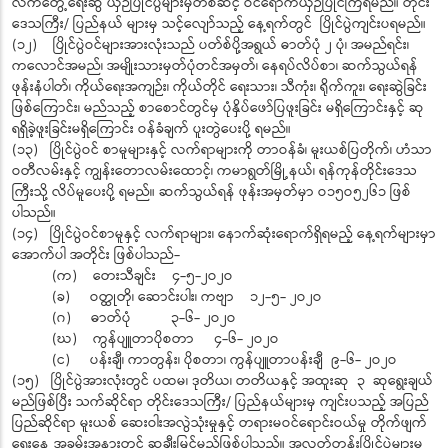
လက်တွေ့ရေးဆွဲ ယှဉ်ပြိုင်ပွဲများမှတစ်ဆင့် ဝင်ရောက်ယှဉ်ပြိုင်ကြရမည်။ တိုင်း
ဒေသကြီး/ ပြည်နယ် များမှ သင့်လျော်သည့် နေ့ရက်တွင် ပြိုင်ပွဲကျင်းပရမည်။
(၁၂) ပြိုင်ပွဲဝင်များအားလုံးသည် ပတ်စ်ပို့အရွယ် ဓာတ်ပုံ ၂ ပုံ၊ အမည်ရင်း၊
ကလောင်အမည်၊ အမျိုးသားမှတ်ပုံတင်အမှတ်၊ နေရပ်လိပ်စာ၊ ဆက်သွယ်ရန်
ဖုန်းနံပါတ်၊ ကိုယ်ရေးအကျဉ်း၊ ကိုယ်တိုင် ရေးသား၊ သီကုံး၊ ရိုက်ကူး၊ ရေးဆွဲခြင်း
ဖြစ်ကြောင်း၊ မည်သည့် စာစောင်တွင်မှ ပုံနှိပ်ဖော်ပြဖူးခြင်း မရှိကြောင်းနှင့် ဆု
ရရှိခဲ့ဖူးခြင်းမရှိကြောင်း ဝန်ခံချက် ပူးတွဲပေးပို့ ရမည်။
(၁၃) ပြိုင်ပွဲဝင် စာမူများနှင့် လက်ရာများကို တာဝန်ခံ၊ မူးယစ်ပြတိုက်၊ ဟံသာ
ဝတီလမ်းနှင့် ကျွန်းတောလမ်းထောင့်၊ ကမာရွတ်မြို့နယ်၊ ရန်ကုန်တိုင်းဒေသ
ကြီးသို့ လိပ်မူပေးပို့ ရမည်။ ဆက်သွယ်ရန် ဖုန်းအမှတ်မှာ ဝ၁၅ဝ၅၂၆၁ ဖြစ်
ပါသည်။
(၁၄) ပြိုင်ပွဲဝင်စာမူနှင့် လက်ရာများ၊ နောက်ဆုံးရောက်ရှိရမည့် နေ့ရက်များမှာ
အောက်ပါ အတိုင်း ဖြစ်ပါသည်-
(က) တေးသီချင်း ၄-၅-၂ဝ၂ဝ
(ခ) ဝတ္ထုတို၊ ဆောင်းပါး၊ ကဗျာ ၁၂-၅- ၂ဝ၂ဝ
(ဂ) ဓာတ်ပုံ ၃-၆- ၂ဝ၂ဝ
(ဃ) ကွန်ပျူတာပိုစတာ ၄-၆- ၂ဝ၂ဝ
(င) ပန်းချီ၊ ကာတွန်း၊ ပိုစတာ၊ ကွန်ပျူတာပန်းချီ ၉-၆- ၂ဝ၂ဝ
(၁၅) ပြိုင်ပွဲအားလုံးတွင် ပထမ၊ ဒုတိယ၊ တတိယနှင့် အထူးဆု ၃ ဆုရွေးချယ်
မည်ဖြစ်ပြီး သက်ဆိုင်ရာ တိုင်းဒေသကြီး/ ပြည်နယ်များမှ ကျင်းပသည့် အပြည်
ပြည်ဆိုင်ရာ မူးယစ် ဆေးဝါးအလွဲသုံးမှုနှင့် တရားမဝင်ရောင်းဝယ်မှု တိုက်ဖျက်
ရေးနေ့ အခမ်းအနားတွင် ဆုချီးမြှင့်မည်ဖြစ်ပါသည်။ အလွတ်တန်းပြိုင်ပွဲများမှ