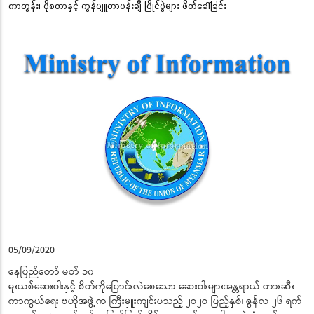
ကာတွန်း၊ ပိုစတာနှင့် ကွန်ပျူတာပန်းချီ ပြိုင်ပွဲများ ဖိတ်ခေါ်ခြင်း
05/09/2020
နေပြည်တော် မတ် ၁၀
မူးယစ်ဆေးဝါးနှင့် စိတ်ကိုပြောင်းလဲစေသော ဆေးဝါးများအန္တရာယ် တားဆီး
ကာကွယ်ရေး ဗဟိုအဖွဲ့က ကြီးမှူးကျင်းပသည့် ၂ဝ၂ဝ ပြည့်နှစ်၊ ဇွန်လ ၂၆ ရက်