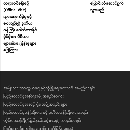
တရားဝင်ခရီးစဉ်
ပြောင်းလဲဆောင်ရွက်
(Official Visit)
သွားမည်
သွားရောက်ခဲ့မှုနှင့်
စပ်လျဉ်း၍ ဒုတိယ
ဝန်ကြီး ဒေါက်တာခိုင်
ခိုင်စိုးက မီဒီယာ
များ၏မေးမြန်းမှုများ
ဖြေကြား
အမျိုးသားကာကွယ်ရေးနှင့်လုံခြုံရေးကောင်စီ အမည်စာရင်း
ပြည်ထောင်စုအစိုးရအဖွဲ့ အမည်စာရင်း
ပြည်ထောင်စုအဆင့် ရုံး၊ အဖွဲ့အစည်းများ
ပြည်ထောင်စုဝန်ကြီးများနှင့် ဒုတိယဝန်ကြီးများစာရင်း
တိုင်းဒေသကြီး/ပြည်နယ်အစိုးရအဖွဲ့ အမည်စာရင်း
ပြည်ထောင်စုအစိုးရသတင်းထုတ်ပြန်ရေးအဖွဲ့