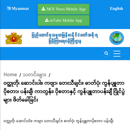
Skip
Myanmar
English
to
MOI News Mobile App
main
mTube Mobile App
content
Home
သတင်းများ
/
/
Breadcrumb
ဝတ္ထုတို၊ ဆောင်းပါး၊ ကဗျာ၊ တေးသီချင်း၊ ဓာတ်ပုံ၊ ကွန်ပျူတာ
ပိုစတာ၊ ပန်းချီ၊ ကာတွန်း၊ ပိုစတာနှင့် ကွန်ပျူတာပန်းချီ ပြိုင်ပွဲ
များ ဖိတ်ခေါ်ခြင်း
ဝတ္ထုတို၊ ဆောင်းပါး၊ ကဗျာ၊ တေးသီချင်း၊ ဓာတ်ပုံ၊ ကွန်ပျူတာပိုစတာ၊ ပန်းချီ၊