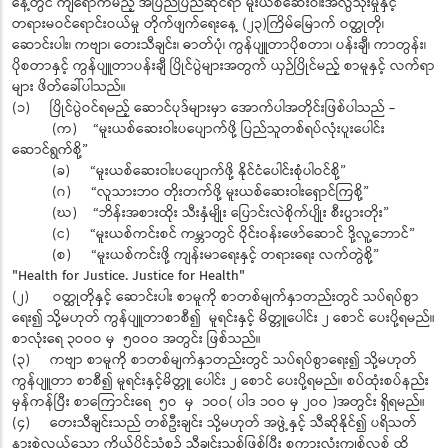
နေ့တွင် ကျရောက်မည့် အပြည်ပြည်ဆိုင်ရာ မူးယစ်ဆေးဝါးအလွဲသုံးမှုနှင့်
တရားမဝင်ရောင်းဝယ်မှု တိုက်ဖျက်ရေးနေ့ (၂၃)ကြိမ်မြောက် ဝတ္ထုတို၊
ဆောင်းပါး၊ ကဗျာ၊ တေးသီချင်း၊ ဓာတ်ပုံ၊ ကွန်ပျူတာပိုစတာ၊ ပန်းချီ၊ ကာတွန်း၊
ပိုစတာနှင့် ကွန်ပျူတာပန်းချီ ပြိုင်ပွဲများအတွက် ယှဉ်ပြိုင်မည့် စာမူနှင့် လက်ရာ
များ ဖိတ်ခေါ်ပါသည်။
(၁) ပြိုင်ပွဲဝင်ရမည့် ဆောင်ပုဒ်များမှာ အောက်ပါအတိုင်းဖြစ်ပါသည် -
(က) “မူးယစ်ဆေးဝါးပပျောက်ဖို့ ပြည်သူတစ်ရပ်လုံးပူးပေါင်း
ဆောင်ရွက်စို့”
(ခ) “မူးယစ်ဆေးဝါးပပျောက်ဖို့ နိုင်ငံပေါင်းစုံပါဝင်စို့”
(ဂ) “လူသားဘဝ တိုးတက်ဖို့ မူးယစ်ဆေးဝါးရှောင်ကြစို့”
(ဃ) “ဘိန်းအစားထိုး သီးနှံမျိုး ပြောင်းလဲစိုက်ပျိုး စီးပွားတိုး”
(င) “မူးယစ်ကင်းစင် ကမ္ဘာတွင် ဝိုင်းဝန်းဖော်ဆောင် ဒို့လူ့ဘောင်”
(စ) “မူးယစ်ကင်းဖို့ ကျန်းမာရေးနှင့် တရားရေး လက်တွဲစို့”
"Health for Justice. Justice for Health"
(၂) ဝတ္ထုတိုနှင့် ဆောင်းပါး စာမူကို စာတစ်မျက်နှာတည်းတွင် သပ်ရပ်စွာ
ရေး၍ သို့မဟုတ် ကွန်ပျူတာစာစီ၍ မူရင်းနှင့် မိတ္တူပေါင်း ၂ စောင် ပေးပို့ရမည်။
စာလုံးရေ ၃ဝဝဝ မှ ၅ဝဝဝ အတွင်း ဖြစ်သည်။
(၃) ကဗျာ စာမူကို စာတစ်မျက်နှာတည်းတွင် သပ်ရပ်စွာရေး၍ သို့မဟုတ်
ကွန်ပျူတာ စာစီ၍ မူရင်းနှင့်မိတ္တူ ပေါင်း ၂ စောင် ပေးပို့ရမည်။ စပ်ထုံးစပ်နည်း
မှန်ကန်ပြီး စာကြောင်းရေ ၅ဝ မှ ၁ဝဝ( ပါဒ ၁ဝဝ မှ ၂ဝဝ )အတွင်း ရှိရမည်။
(၄) တေးသီချင်းသည် တစ်ဦးချင်း သို့မဟုတ် အဖွဲ့နှင့် သီဆိုနိုင်၍ ပရိသတ်
နားစွဲလွယ်သော ကိုယ်ပိုင်သံစဉ် သီချင်းသစ်ဖြစ်ပြီး စကားလုံးကျစ်လစ် ထိ