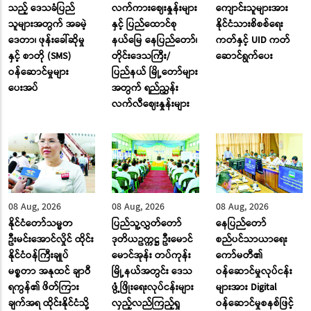
သည့် ဒေသခံပြည်
လက်ကားဈေးနှုန်းများ
ကျောင်းသူများအား
သူများအတွက် အခမဲ့
နှင့် ပြည်ထောင်စု
နိုင်ငံသားစိစစ်ရေး
ဒေတာ၊ ဖုန်းခေါ်ဆိုမှု
နယ်မြေ နေပြည်တော်၊
ကတ်နှင့် UID ကတ်
နှင့် စာတို (SMS)
တိုင်းဒေသကြီး/
ဆောင်ရွက်ပေး
ဝန်ဆောင်မှုများ
ပြည်နယ် မြို့တော်များ
ပေးအပ်
အတွက် ရည်ညွှန်း
လက်လီဈေးနှုန်းများ
08 Aug, 2026
08 Aug, 2026
08 Aug, 2026
နိုင်ငံတော်သမ္မတ
ပြည်သူ့လွှတ်တော်
နေပြည်တော်
ဦးမင်းအောင်လှိုင် ထိုင်း
ဒုတိယဥက္ကဋ္ဌ ဦးမောင်
စည်ပင်သာယာရေး
နိုင်ငံဝန်ကြီးချုပ်
မောင်အုန်း တပ်ကုန်း
ကော်မတီ၏
မစ္စတာ အနုထင် ချာဝီ
မြို့နယ်အတွင်း ဒေသ
ဝန်ဆောင်မှုလုပ်ငန်း
ရကွန်၏ ဖိတ်ကြား
ဖွံ့ဖြိုးရေးလုပ်ငန်းများ
များအား Digital
ချက်အရ ထိုင်းနိုင်ငံသို့
လှည့်လည်ကြည့်ရှု
ဝန်ဆောင်မှုစနစ်ဖြင့်