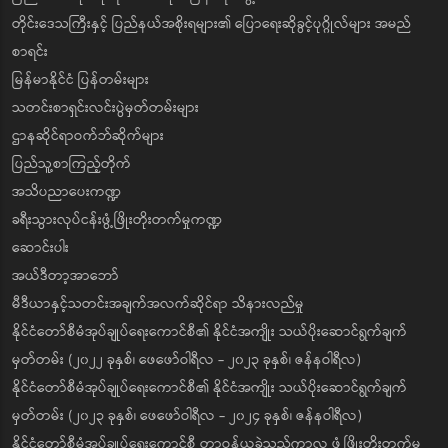
တိုင်းဒေသကြီးနှင့် ပြည်နယ်အစိုးရများ၏ ပြောရေးဆိုခွင့်ပုဂ္ဂိုလ်များ အမည်
စာရင်း
မြန်မာနိုင်ငံ ပြန်တမ်းများ
သတင်းစာရှင်းလင်းပွဲမှတ်တမ်းများ
ဌာနဆိုင်ရာဝက်ဘ်ဆိုက်များ
ပြည်သူ့စာကြည့်တိုက်
အသိပညာပေးကဏ္ဍ
ခရီးသွားလုပ်ငန်းဖွံ့ဖြိုးတိုးတက်မှုကဏ္ဍ
ဆောင်းပါး
အယ်ဒီတာ့အာဘော်
မီဒီယာနှင့်သတင်းအချက်အလက်ဆိုင်ရာ သိနားလည်မှု
နိုင်ငံတော်စီမံအုပ်ချုပ်ရေးကောင်စီ၏ နိုင်ငံအကျိုး သယ်ပိုးဆောင်ရွက်ချက်
မှတ်တမ်း (၂၀၂၂ ခုနှစ်၊ ဖေဖော်ဝါရီလ - ၂၀၂၃ ခုနှစ်၊ ဇန်နဝါရီလ)
နိုင်ငံတော်စီမံအုပ်ချုပ်ရေးကောင်စီ၏ နိုင်ငံအကျိုး သယ်ပိုးဆောင်ရွက်ချက်
မှတ်တမ်း (၂၀၂၃ ခုနှစ်၊ ဖေဖော်ဝါရီလ - ၂၀၂၄ ခုနှစ်၊ ဇန်နဝါရီလ)
နိုင်ငံတော်စီမံအုပ်ချုပ်ရေးကောင်စီ တာဝန်ယူခဲ့သည့်ကာလ ဖွံ့ဖြိုးတိုးတက်မှု