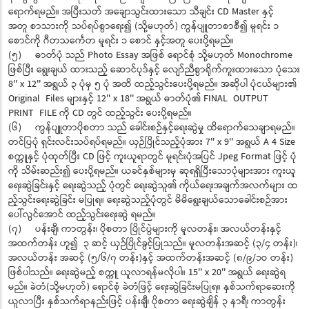
ရောက်ရမည်။ အပြီးသတ် အချောသွင်းထားသော သီချင်း CD Master နှင့်
အတူ စာသားကို သပ်ရပ်စွာရေး၍ (သို့မဟုတ်) ကွန်ပျူတာစာစီ၍ မူရင်း ၁
စောင်ကို ဂီတသင်္ကေတ မူရင်း ၁ စောင် နှင့်အတူ ပေးပို့ရမည်။
(၅) ဓာတ်ပုံ သည် Photo Essay အဖြစ် ရောင်စုံ သို့မဟုတ် Monochrome
ဖြစ်ပြီး ရွေးချယ် ထားသည့် ဆောင်ပုဒ်နှင့် လျော်ညီစွာရိုက်ကူးထားသော ပုံသေး
8'' x 12'' အရွယ် ၃ ပုံမှ ၅ ပုံ အထိ ထည့်သွင်းပေးပို့ရမည်။ အဆိုပါ ပုံငယ်များ၏
Original Files များနှင့် 12'' x 18'' အရွယ် ဓာတ်ပုံ၏ FINAL OUTPUT
PRINT FILE ကို CD တွင် ထည့်သွင်း ပေးပို့ရမည်။
(၆) ကွန်ပျူတာပိုစတာ သည် ခေါင်းစဉ်နှင့်ရေးဆွဲမှု ထိရောက်သေချာရမည်။
တင်ပြပုံ ရှင်းလင်းသပ်ရပ်ရမည်။ ယှဉ်ပြိုင်သည့်ပုံအား 7'' x 9'' အရွယ် A 4 Size
စက္ကူနှင့် ပုံထုတ်ပြီး CD ဖြင့် ကူးယူရာတွင် မူရင်းပုံအပြင် Jpeg Format ဖြင့် ပုံ
ကို သိမ်းဆည်း၍ ပေးပို့ရမည်။ ယခင်နှစ်များမှ ဆုရရှိပြီးသောပုံများအား ကူးယူ
ရေးဆွဲခြင်းနှင့် ရေးဆွဲသည့် ပုံတွင် ရေးဆွဲသူ၏ ကိုယ်ရေးအချက်အလက်များ ထ
ည့်သွင်းရေးဆွဲခြင်း မပြုရ။ ရေးဆွဲသည့်ပုံတွင် မိမိရွေးချယ်သောခေါင်းစဉ်အား
ပေါ်လွင်အောင် ထည့်သွင်းရေးဆွဲ ရမည်။
(၇) ပန်းချီ၊ ကာတွန်း၊ ပိုစတာ ပြိုင်ပွဲများကို မူလတန်း၊ အလယ်တန်းနှင့်
အထက်တန်း ဟူ၍ ၃ ဆင့် ယှဉ်ပြိုင်ခွင့်ပြုသည်။ မူလတန်းအဆင့် (၃/၄ တန်း)၊
အလယ်တန်း အဆင့် (၅/၆/၇ တန်း)နှင့် အထက်တန်းအဆင့် (၈/၉/၁ဝ တန်း)
ဖြစ်ပါသည်။ ရေးဆွဲမည့် စက္ကူ ယူလာရန်မလိုပါ။ 15'' x 20'' အရွယ် ရေးဆွဲရ
မည်။ ခဲတံ(သို့မဟုတ်) ရောင်စုံ ခဲတံဖြင့် ရေးဆွဲခြင်းမပြုရ။ နှစ်သက်ရာဆေးကို
ယူလာပြီး နှစ်သက်ရာနည်းဖြင့် ပန်းချီ၊ ပိုစတာ ရေးဆွဲချိန် ၃ နာရီ၊ ကာတွန်း