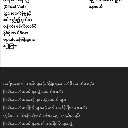
တရားဝင်ခရီးစဉ်
ပြောင်းလဲဆောင်ရွက်
(Official Visit)
သွားမည်
သွားရောက်ခဲ့မှုနှင့်
စပ်လျဉ်း၍ ဒုတိယ
ဝန်ကြီး ဒေါက်တာခိုင်
ခိုင်စိုးက မီဒီယာ
များ၏မေးမြန်းမှုများ
ဖြေကြား
အမျိုးသားကာကွယ်ရေးနှင့်လုံခြုံရေးကောင်စီ အမည်စာရင်း
ပြည်ထောင်စုအစိုးရအဖွဲ့ အမည်စာရင်း
ပြည်ထောင်စုအဆင့် ရုံး၊ အဖွဲ့အစည်းများ
ပြည်ထောင်စုဝန်ကြီးများနှင့် ဒုတိယဝန်ကြီးများစာရင်း
တိုင်းဒေသကြီး/ပြည်နယ်အစိုးရအဖွဲ့ အမည်စာရင်း
ပြည်ထောင်စုအစိုးရသတင်းထုတ်ပြန်ရေးအဖွဲ့