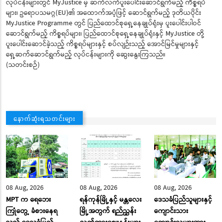
လုပ်ငန်းများတွင် MyJustice မှ ဆက်လက်ပူးပေါင်းဆောင်ရွက်မည့် ကိစ္စရပ်
များ၊ ဥရောပသမဂ္ဂ(EU)၏ အထောက်အပံ့ဖြင့် ဆောင်ရွက်မည့် ဒုတိယပိုင်း
MyJustice Programme တွင် ပြည်ထောင်စုရှေ့နေချုပ်ရုံးမှ ပူးပေါင်းပါဝင်
ဆောင်ရွက်မည့် ကိစ္စရပ်များ၊ ပြည်ထောင်စုရှေ့နေချုပ်ရုံးနှင့် MyJustice တို့
ပူးပေါင်းဆောင်ခဲ့သည့် ကိစ္စရပ်များနှင့် စပ်လျဉ်းသည့် အောင်မြင်မှုများနှင့်
ရှေ့ဆက်ဆောင်ရွက်မည့် လုပ်ငန်းများကို ဆွေးနွေးကြသည်။
(သတင်းစဉ်)
နောက်ဆုံးရသတင်းများ
08 Aug, 2026
08 Aug, 2026
08 Aug, 2026
MPT က ရေဘေး
ရန်ကုန်မြို့နှင့် မန္တလေး
ဒေသခံပြည်သူများနှင့်
ကြုံတွေ့ ခံစားနေရ
မြို့အတွက် ရည်ညွှန်း
ကျောင်းသား