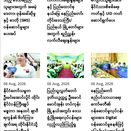
သည့် ဒေသခံပြည်
လက်ကားဈေးနှုန်းများ
ကျောင်းသူများအား
သူများအတွက် အခမဲ့
နှင့် ပြည်ထောင်စု
နိုင်ငံသားစိစစ်ရေး
ဒေတာ၊ ဖုန်းခေါ်ဆိုမှု
နယ်မြေ နေပြည်တော်၊
ကတ်နှင့် UID ကတ်
နှင့် စာတို (SMS)
တိုင်းဒေသကြီး/
ဆောင်ရွက်ပေး
ဝန်ဆောင်မှုများ
ပြည်နယ် မြို့တော်များ
ပေးအပ်
အတွက် ရည်ညွှန်း
လက်လီဈေးနှုန်းများ
08 Aug, 2026
08 Aug, 2026
08 Aug, 2026
နိုင်ငံတော်သမ္မတ
ပြည်သူ့လွှတ်တော်
နေပြည်တော်
ဦးမင်းအောင်လှိုင် ထိုင်း
ဒုတိယဥက္ကဋ္ဌ ဦးမောင်
စည်ပင်သာယာရေး
နိုင်ငံဝန်ကြီးချုပ်
မောင်အုန်း တပ်ကုန်း
ကော်မတီ၏
မစ္စတာ အနုထင် ချာဝီ
မြို့နယ်အတွင်း ဒေသ
ဝန်ဆောင်မှုလုပ်ငန်း
ရကွန်၏ ဖိတ်ကြား
ဖွံ့ဖြိုးရေးလုပ်ငန်းများ
များအား Digital
ချက်အရ ထိုင်းနိုင်ငံသို့
လှည့်လည်ကြည့်ရှု
ဝန်ဆောင်မှုစနစ်ဖြင့်