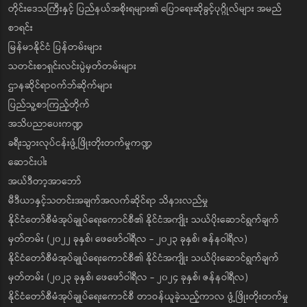
တိုင်းဒေသကြီးနှင့် ပြည်နယ်အစိုးရများ၏ ပြောရေးဆိုခွင့်ပုဂ္ဂိုလ်များ အမည်
စာရင်း
မြန်မာနိုင်ငံ ပြန်တမ်းများ
သတင်းစာရှင်းလင်းပွဲမှတ်တမ်းများ
ဌာနဆိုင်ရာဝက်ဘ်ဆိုက်များ
ပြည်သူ့စာကြည့်တိုက်
အသိပညာပေးကဏ္ဍ
ခရီးသွားလုပ်ငန်းဖွံ့ဖြိုးတိုးတက်မှုကဏ္ဍ
ဆောင်းပါး
အယ်ဒီတာ့အာဘော်
မီဒီယာနှင့်သတင်းအချက်အလက်ဆိုင်ရာ သိနားလည်မှု
နိုင်ငံတော်စီမံအုပ်ချုပ်ရေးကောင်စီ၏ နိုင်ငံအကျိုး သယ်ပိုးဆောင်ရွက်ချက်
မှတ်တမ်း (၂၀၂၂ ခုနှစ်၊ ဖေဖော်ဝါရီလ - ၂၀၂၃ ခုနှစ်၊ ဇန်နဝါရီလ)
နိုင်ငံတော်စီမံအုပ်ချုပ်ရေးကောင်စီ၏ နိုင်ငံအကျိုး သယ်ပိုးဆောင်ရွက်ချက်
မှတ်တမ်း (၂၀၂၃ ခုနှစ်၊ ဖေဖော်ဝါရီလ - ၂၀၂၄ ခုနှစ်၊ ဇန်နဝါရီလ)
နိုင်ငံတော်စီမံအုပ်ချုပ်ရေးကောင်စီ တာဝန်ယူခဲ့သည့်ကာလ ဖွံ့ဖြိုးတိုးတက်မှု