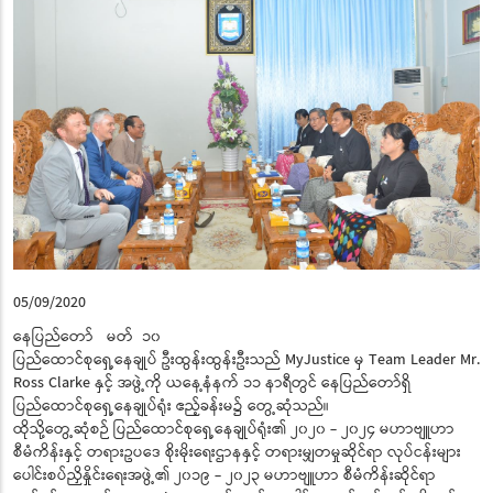
05/09/2020
နေပြည်တော် မတ် ၁၀
ပြည်ထောင်စုရှေ့နေချုပ် ဦးထွန်းထွန်းဦးသည် MyJustice မှ Team Leader Mr.
Ross Clarke နှင့် အဖွဲ့ကို ယနေ့နံနက် ၁၁ နာရီတွင် နေပြည်တော်ရှိ
ပြည်ထောင်စုရှေ့နေချုပ်ရုံး ဧည့်ခန်းမ၌ တွေ့ဆုံသည်။
ထိုသို့တွေ့ဆုံစဉ် ပြည်ထောင်စုရှေ့နေချုပ်ရုံး၏ ၂၀၂၀ - ၂၀၂၄ မဟာဗျူဟာ
စီမံကိန်းနှင့် တရားဥပဒေ စိုးမိုးရေးဌာနနှင့် တရားမျှတမှုဆိုင်ရာ လုပ်ငန်းများ
ပေါင်းစပ်ညှိနှိုင်းရေးအဖွဲ့၏ ၂၀၁၉ - ၂၀၂၃ မဟာဗျူဟာ စီမံကိန်းဆိုင်ရာ