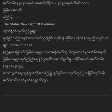
မှတ်တမ်း (၂၀၂၁ ခုနှစ်၊ ဖေဖော်ဝါရီလ - ၂၀၂၃ ခုနှစ်၊ ဒီဇင်ဘာလ)
မြန်မာ့အလင်း
ကြေးမုံ
The Global New Light Of Myanmar
တိုက်ရိုက်ထုတ်လွှင့်မှုများ
ရုပ်မြင်သံကြားနှင့်အသံထုတ်လွှင့်ခြင်း လုပ်ငန်းဆိုင်ရာ လိုက်နာရမည့် ကျင့်ဝတ်
များ (Code of Ethics)
(၇၅)နှစ်မြောက် မြန်မာ-ရုရှား သံတမန်ဆက်သွယ်ထူထောင်မှုအထိမ်းအမှတ်
မြန်မာ-ရုရှားချစ်ကြည်ရေးနှင့်ပူးပေါင်းဆောင်ရွက်မှု သမိုင်းဓာတ်ပုံမှတ်တမ်း
(၁၉၄၈-၂၀၂၃)
ဆက်သွယ်ရေးကွန်ရက်ကိုအသုံးပြု၍ ရုပ်ရှင်ကားထုတ်လွှင့်ပြသခြင်းလုပ်ငန်း
မှတ်ပုံတင်လက်မှတ်လျှောက်လွှာ