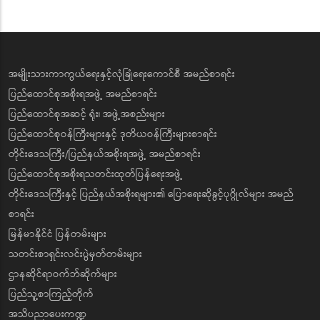
အမျိုးသားကာကွယ်ရေးနှင့်လုံခြုံရေးကောင်စီ အမည်စာရင်း
ပြည်ထောင်စုအစိုးရအဖွဲ့ အမည်စာရင်း
ပြည်ထောင်စုအဆင့် ရုံး၊ အဖွဲ့အစည်းများ
ပြည်ထောင်စုဝန်ကြီးများနှင့် ဒုတိယဝန်ကြီးများစာရင်း
တိုင်းဒေသကြီး/ပြည်နယ်အစိုးရအဖွဲ့ အမည်စာရင်း
ပြည်ထောင်စုအစိုးရသတင်းထုတ်ပြန်ရေးအဖွဲ့
တိုင်းဒေသကြီးနှင့် ပြည်နယ်အစိုးရများ၏ ပြောရေးဆိုခွင့်ပုဂ္ဂိုလ်များ အမည်
စာရင်း
မြန်မာနိုင်ငံ ပြန်တမ်းများ
သတင်းစာရှင်းလင်းပွဲမှတ်တမ်းများ
ဌာနဆိုင်ရာဝက်ဘ်ဆိုက်များ
ပြည်သူ့စာကြည့်တိုက်
အသိပညာပေးကဏ္ဍ