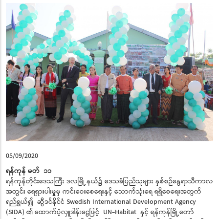
05/09/2020
ရန်ကုန်
မတ်
၁
၁
ရန်ကုန်တိုင်းဒေသကြီး ဒလမြို့နယ်၌ ဒေသခံပြည်သူများ နှစ်စဉ်နွေရာသီကာလ
အတွင်း ရေရှားပါးမှုမှ ကင်းဝေးစေရေးနှင့် သောက်သုံးရေ ရရှိစေရေးအတွက်
ရည်ရွယ်၍ ဆွီဒင်နိုင်ငံ Swedish International Development Agency
(SIDA) ၏ ထောက်ပံ့လှူဒါန်းငွေဖြင့် UN-Habitat နှင့် ရန်ကုန်မြို့တော်