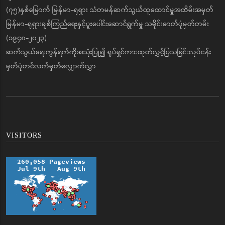
(၇၅)နှစ်မြောက် မြန်မာ-ရုရှား သံတမန်ဆက်သွယ်ထူထောင်မှုအထိမ်းအမှတ်
မြန်မာ-ရုရှားချစ်ကြည်ရေးနှင့်ပူးပေါင်းဆောင်ရွက်မှု သမိုင်းဓာတ်ပုံမှတ်တမ်း
(၁၉၄၈-၂၀၂၃)
ဆက်သွယ်ရေးကွန်ရက်ကိုအသုံးပြု၍ ရုပ်ရှင်ကားထုတ်လွှင့်ပြသခြင်းလုပ်ငန်း
မှတ်ပုံတင်လက်မှတ်လျှောက်လွှာ
VISITORS