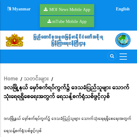
Skip
Myanmar
English
to
MOI News Mobile App
main
mTube Mobile App
content
Home
သတင်းများ
/
/
Breadcrumb
ဒလမြို့နယ် မှော်စက်ရပ်ကွက်၌ ဒေသခံပြည်သူများ သောက်
သုံးရေရရှိစေရေးအတွက် ရေသန့်စက်ရုံသစ်ဖွင့်လှစ်
ဒလမြို့နယ် မှော်စက်ရပ်ကွက်၌ ဒေသခံပြည်သူများ သောက်သုံးရေရရှိစေရေးအတွက်
ရေသန့်စက်ရုံသစ်ဖွင့်လှစ်