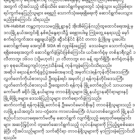
အတွက် လိုအပ်သည့် ထိန်းသိမ်း ဆောင်ရွက်မှုများတွင် သုံးစွဲသွား မည်ဖြစ်ရာ၊
ရပ်ကွက်နေပြည်သူများ ရေရှည် သောက်သုံးရေရရှိရေးကို ဆောင်ရွက်ပေးသွား
မည်ဖြစ်ကြောင်း သိရသည်။
UN-Habitat ကမ္ဘာ့ကုလသမဂ္ဂမြို့ရွာနှင့် အိုးအိမ်ပြန်လည်ထူထောင်ရေးအဖွဲ့မှ
ဒလမြို့နယ်အတွင်းရှိ နှစ်စဉ်နွေရာသီ၌ ရေရှားပါးမှု ကြုံတွေ့နေရသည့် မှော်
စက်ရပ်ကွက်အား ရွေးချယ်ခဲ့ပြီး ဆွီဒင်နိုင်ငံ နိုင်ငံ တကာ ဖွံ့ဖြိုးမှု ပူးပေါင်း
ဆောင်ရွက်ရေး အေဂျင်စီ SIDA ၏ လှူဒါန်းငွေဖြင့် ဒေသခံများ သောက်သုံးရေ
ရရှိစေရေးအတွက် ဆောင်ရွက်ခဲ့ခြင်းဖြစ်ကြောင်း၊ ယင်းစက်ရုံမှ တစ်နာရီလျှင် ၁
လီတာဘူး ၁၆၀၀ (သို့မဟုတ်) ၂၀ လီတာဘူး ၈၀ ခန့် ထွက်ရှိပြီး စက်ရုံတန်ဖိုး
မှာ စုစုပေါင်းငွေကျပ်(၇၅၅)သိန်းခန့် ကုန်ကျခဲ့ကြောင်းသိရသည်။
အဆိုပါ ရေသန့်စက်ရုံဖွင့်ပွဲအခမ်းအနားသို့ အမှတ်(၁)ရန်ကုန်တိုင်းဒေသကြီး
လွှတ်တော်ကိုယ်စားလှယ် ဦးထွန်းရင်၊ အမှတ်(၂) ရန်ကုန်တိုင်းဒေသကြီး
လွှတ်တော်ကိုယ်စားလှယ် ဦးထွေးတင်၊ ရန်ကုန် မြို့တော်စည်ပင် သာယာရေး
ကော်မတီ ခရိုင်၊ မြို့နယ်များမှ တာဝန်ရှိသူများ၊ မြို့နယ်ဌာနဆိုင်ရာများနှင့်
မြို့မိမြို့ဖများ၊ ဒေသခံပြည်သူများ တက်ရောက်ခဲ့ကြသည်။
ဆက်လက်၍ ရန်ကုန်မြို့တော်ဝန်‌ ဦးမောင်မောင်စိုးနှင့် တာဝန်ရှိသူများသည် ဒ
လမြို့နယ်အတွင်း ဒလ-တွံတေး ကားလမ်းမကြီး ဝဲ/ယာတစ်လျှောက် မြို့နယ်
စည်ပင်သာယာရေးကော်မတီမှ ဆောင်ရွက် လျက်ရှိသည့် ရေထုတ်ရေမြောင်း
များ အဆင့်မြှင့်တင် တူးဖော်ဆောင်ရွက်သည့် လုပ်ငန်းများကို ကြည့်ရှုစစ်ဆေး
ခဲ့ပြီး လိုအပ်သည်များကို သက်ဆိုင်ရာ တာဝန်ရှိသူများကို မှာကြားခဲ့ကြောင်းသိ
ရသည်။