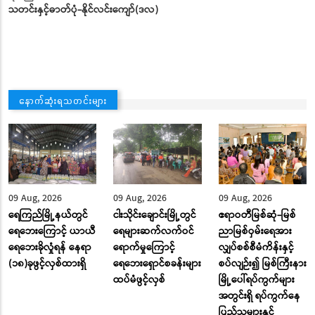
သတင်းနှင့်ဓာတ်ပုံ
-
နိုင်လင်းကျော်
(
ဒလ
)
နောက်ဆုံးရသတင်းများ
09 Aug, 2026
09 Aug, 2026
09 Aug, 2026
ရေကြည်မြို့နယ်တွင်
ငါးသိုင်းချောင်းမြို့တွင်
ဧရာဝတီမြစ်ဆုံ-မြစ်
ရေဘေးကြောင့် ယာယီ
ရေများဆက်လက်ဝင်
ညာမြစ်ဝှမ်းရေအား
ရေဘေးခိုလှုံရန် နေရာ
ရောက်မှုကြောင့်
လျှပ်စစ်စီမံကိန်းနှင့်
(၁၈)ခုဖွင့်လှစ်ထားရှိ
ရေဘေးရှောင်စခန်းများ
စပ်လျဉ်း၍ မြစ်ကြီးနား
ထပ်မံဖွင့်လှစ်
မြို့ပေါ်ရပ်ကွက်များ
အတွင်းရှိ ရပ်ကွက်နေ
ပြည်သူများနှင့်