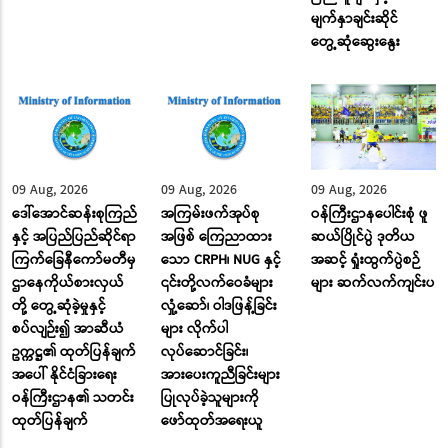
မျက်နှာချင်းဆိုင်
တွေ့ဆုံဆွေးနွေး
09 Aug, 2026
09 Aug, 2026
09 Aug, 2026
ဒေါ်အောင်ဆန်းစုကြည်
အကြမ်းဖက်အုပ်စု
ဝန်ကြီးဌာနပေါင်းစုံ ဖူ
နှင့် အပြည်ပြည်ဆိုင်ရာ
အဖြစ် ကြေညာထား
ဆယ်ပြိုင်ပွဲ ဒုတိယ
ကြက်ခြေနီကော်မတီမှ
သော CRPH၊ NUG နှင့်
အဆင့် ရှုံးထွက်ပွဲစဉ်
ဌာနေကိုယ်စားလှယ်
၎င်းတို့လက်ဝေခံများ
များ ဆက်လက်ကျင်းပ
တို့ တွေ့ဆုံခဲ့မှုနှင့်
လှုံ့ဆော်၊ ဝါဒဖြန့်ခြင်း
စပ်လျဉ်း၍ အာဆီယံ
များ လိုက်ပါ
ဥက္ကဋ္ဌ၏ ထုတ်ပြန်ချက်
လုပ်ဆောင်ခြင်း၊
အပေါ် နိုင်ငံခြားရေး
အားပေးကူညီခြင်းများ
ဝန်ကြီးဌာန၏ သတင်း
ပြုလုပ်ခဲ့သူများကို
ထုတ်ပြန်ချက်
ဖော်ထုတ်အရေးယူ