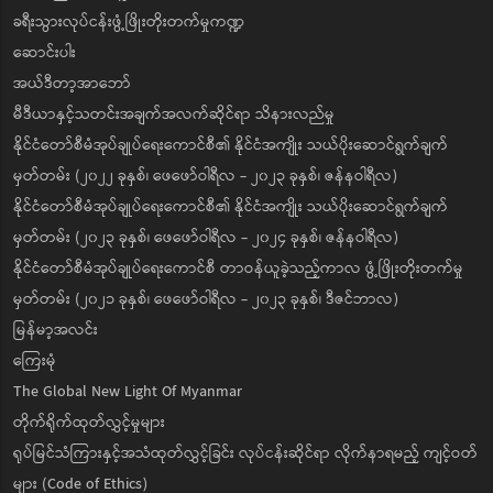
ခရီးသွားလုပ်ငန်းဖွံ့ဖြိုးတိုးတက်မှုကဏ္ဍ
ဆောင်းပါး
အယ်ဒီတာ့အာဘော်
မီဒီယာနှင့်သတင်းအချက်အလက်ဆိုင်ရာ သိနားလည်မှု
နိုင်ငံတော်စီမံအုပ်ချုပ်ရေးကောင်စီ၏ နိုင်ငံအကျိုး သယ်ပိုးဆောင်ရွက်ချက်
မှတ်တမ်း (၂၀၂၂ ခုနှစ်၊ ဖေဖော်ဝါရီလ - ၂၀၂၃ ခုနှစ်၊ ဇန်နဝါရီလ)
နိုင်ငံတော်စီမံအုပ်ချုပ်ရေးကောင်စီ၏ နိုင်ငံအကျိုး သယ်ပိုးဆောင်ရွက်ချက်
မှတ်တမ်း (၂၀၂၃ ခုနှစ်၊ ဖေဖော်ဝါရီလ - ၂၀၂၄ ခုနှစ်၊ ဇန်နဝါရီလ)
နိုင်ငံတော်စီမံအုပ်ချုပ်ရေးကောင်စီ တာဝန်ယူခဲ့သည့်ကာလ ဖွံ့ဖြိုးတိုးတက်မှု
မှတ်တမ်း (၂၀၂၁ ခုနှစ်၊ ဖေဖော်ဝါရီလ - ၂၀၂၃ ခုနှစ်၊ ဒီဇင်ဘာလ)
မြန်မာ့အလင်း
ကြေးမုံ
The Global New Light Of Myanmar
တိုက်ရိုက်ထုတ်လွှင့်မှုများ
ရုပ်မြင်သံကြားနှင့်အသံထုတ်လွှင့်ခြင်း လုပ်ငန်းဆိုင်ရာ လိုက်နာရမည့် ကျင့်ဝတ်
များ (Code of Ethics)