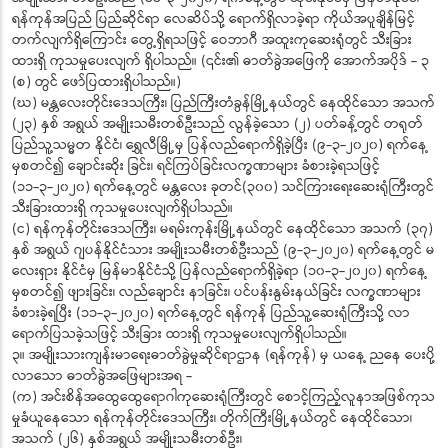
ရန်ကုန်အပြည် ပြည်ဆိုင်ရာ လေဆိပ်သို့ ရောက်ရှိလာခဲ့ရာ ကိုယ်အပူချိန်မြင့်
တက်လျက်ရှိကြောင်း တွေ့ရှိရသဖြင့် ဝေဘာဂီ အထူးကုဆေးရုံတွင် သီးခြား
ထားရှိ ကုသမှုပေးလျက် ရှိပါသည်။ (၎င်း၏ ဓာတ်ခွဲအဖြေကို အောက်အပိုဒ် - ၃
(စ) တွင် ဖော်ပြထားရှိပါသည်။)
(ဃ) မန္တလေးတိုင်းဒေသကြီး၊ ပြည်ကြီးတံခွန်မြို့နယ်တွင် နေထိုင်သော အသက်
(၂၃) နှစ် အရွယ် အမျိုးသမီးတစ်ဦးသည် လွန်ခဲ့သော (၂) ပတ်ခန့်တွင် တရုတ်
ပြည်သူ့သမ္မတ နိုင်ငံ၊ ရွှေလီမြို့မှ ပြန်လည်ရောက်ရှိခဲ့ပြီး (၉-၃-၂၀၂၀) ရက်နေ့
မှစတင်၍ ချောင်းဆိုး ခြင်း၊ ရင်ကြပ်ခြင်းလက္ခဏာများ ခံစားခဲ့ရသဖြင့်
(၁၁-၃-၂၀၂၀) ရက်နေ့တွင် မန္တလေး ခုတင်(၃၀၀) သင်ကြားရေးဆေးရုံကြီးတွင်
သီးခြားထားရှိ ကုသမှုပေးလျက်ရှိပါသည်။
(င) ရန်ကုန်တိုင်းဒေသကြီး၊ မရမ်းကုန်းမြို့နယ်တွင် နေထိုင်သော အသက် (၃၇)
နှစ် အရွယ် ဂျပန်နိုင်ငံသား အမျိုးသမီးတစ်ဦးသည် (၉-၃-၂၀၂၀) ရက်နေ့တွင် မ
လေးရှား နိုင်ငံမှ မြန်မာနိုင်ငံသို့ ပြန်လည်ရောက်ရှိခဲ့ရာ (၁၀-၃-၂၀၂၀) ရက်နေ့
မှစတင်၍ ဖျားခြင်း၊ လည်ချောင်း နာခြင်း၊ ပင်ပန်းနွမ်းနယ်ခြင်း လက္ခဏာများ
ခံစားခဲ့ရပြီး (၁၁-၃-၂၀၂၀) ရက်နေ့တွင် ရန်ကုန် ပြည်သူ့ဆေးရုံကြီးသို့ လာ
ရောက်ပြသခဲ့သဖြင့် သီးခြား ထားရှိ ကုသမှုပေးလျက်ရှိပါသည်။
၃။ အမျိုးသားကျန်းမာရေးဓာတ်ခွဲမှုဆိုင်ရာဌာန (ရန်ကုန်) မှ ယနေ့ ညနေ ပေးပို့
လာသော ဓာတ်ခွဲအဖြေများအရ -
(က) အင်းစိန်အထွေထွေရောဂါကုဆေးရုံကြီးတွင် စောင့်ကြည့်လူနာအဖြစ်ကုသ
မှုခံယူနေသော ရန်ကုန်တိုင်းဒေသကြီး၊ တိုက်ကြီးမြို့နယ်တွင် နေထိုင်သော၊
အသက် (၂၆) နှစ်အရွယ် အမျိုးသမီးတစ်ဦး၊