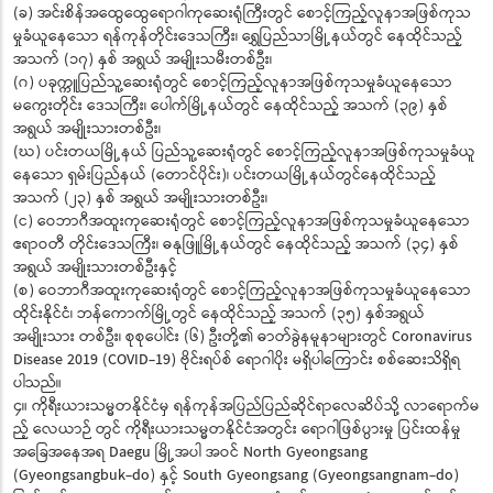
(ခ) အင်းစိန်အထွေထွေရောဂါကုဆေးရုံကြီးတွင် စောင့်ကြည့်လူနာအဖြစ်ကုသ
မှုခံယူနေသော ရန်ကုန်တိုင်းဒေသကြီး၊ ရွှေပြည်သာမြို့နယ်တွင် နေထိုင်သည့်
အသက် (၁၇) နှစ် အရွယ် အမျိုးသမီးတစ်ဦး၊
(ဂ) ပခုက္ကူပြည်သူ့ဆေးရုံတွင် စောင့်ကြည့်လူနာအဖြစ်ကုသမှုခံယူနေသော
မကွေးတိုင်း ဒေသကြီး၊ ပေါက်မြို့နယ်တွင် နေထိုင်သည့် အသက် (၃၉) နှစ်
အရွယ် အမျိုးသားတစ်ဦး၊
(ဃ) ပင်းတယမြို့နယ် ပြည်သူ့ဆေးရုံတွင် စောင့်ကြည့်လူနာအဖြစ်ကုသမှုခံယူ
နေသော ရှမ်းပြည်နယ် (တောင်ပိုင်း)၊ ပင်းတယမြို့နယ်တွင်နေထိုင်သည့်
အသက် (၂၃) နှစ် အရွယ် အမျိုးသားတစ်ဦး၊
(င) ဝေဘာဂီအထူးကုဆေးရုံတွင် စောင့်ကြည့်လူနာအဖြစ်ကုသမှုခံယူနေသော
ဧရာဝတီ တိုင်းဒေသကြီး၊ ဓနုဖြူမြို့နယ်တွင် နေထိုင်သည့် အသက် (၃၄) နှစ်
အရွယ် အမျိုးသားတစ်ဦးနှင့်
(စ) ဝေဘာဂီအထူးကုဆေးရုံတွင် စောင့်ကြည့်လူနာအဖြစ်ကုသမှုခံယူနေသော
ထိုင်းနိုင်ငံ၊ ဘန်ကောက်မြို့တွင် နေထိုင်သည့် အသက် (၃၅) နှစ်အရွယ်
အမျိုးသား တစ်ဦး၊ စုစုပေါင်း (၆) ဦးတို့၏ ဓာတ်ခွဲနမူနာများတွင် Coronavirus
Disease 2019 (COVID-19) ဗိုင်းရပ်စ် ရောဂါပိုး မရှိပါကြောင်း စစ်ဆေးသိရှိရ
ပါသည်။
၄။ ကိုရီးယားသမ္မတနိုင်ငံမှ ရန်ကုန်အပြည်ပြည်ဆိုင်ရာလေဆိပ်သို့ လာရောက်မ
ည့် လေယာဉ် တွင် ကိုရီးယားသမ္မတနိုင်ငံအတွင်း ရောဂါဖြစ်ပွားမှု ပြင်းထန်မှု
အခြေအနေအရ Daegu မြို့အပါ အဝင် North Gyeongsang
(Gyeongsangbuk-do) နှင့် South Gyeongsang (Gyeongsangnam-do)