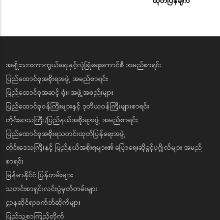
ထုတ်ပြန်ချက်
အမျိုးသားကာကွယ်ရေးနှင့်လုံခြုံရေးကောင်စီ အမည်စာရင်း
ပြည်ထောင်စုအစိုးရအဖွဲ့ အမည်စာရင်း
ပြည်ထောင်စုအဆင့် ရုံး၊ အဖွဲ့အစည်းများ
ပြည်ထောင်စုဝန်ကြီးများနှင့် ဒုတိယဝန်ကြီးများစာရင်း
တိုင်းဒေသကြီး/ပြည်နယ်အစိုးရအဖွဲ့ အမည်စာရင်း
ပြည်ထောင်စုအစိုးရသတင်းထုတ်ပြန်ရေးအဖွဲ့
တိုင်းဒေသကြီးနှင့် ပြည်နယ်အစိုးရများ၏ ပြောရေးဆိုခွင့်ပုဂ္ဂိုလ်များ အမည်
စာရင်း
မြန်မာနိုင်ငံ ပြန်တမ်းများ
သတင်းစာရှင်းလင်းပွဲမှတ်တမ်းများ
ဌာနဆိုင်ရာဝက်ဘ်ဆိုက်များ
ပြည်သူ့စာကြည့်တိုက်