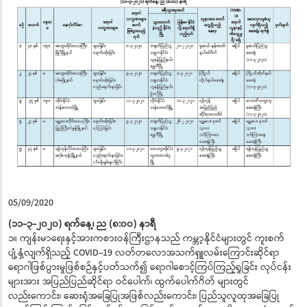
05/09/2020
(၁၁-၃-၂၀၂၀) ရက်နေ့၊ ည (၈:၀၀) နာရီ
၁။ ကျန်းမာရေးနှင့်အားကစားဝန်ကြီးဌာနသည် ကမ္ဘာ့နိုင်ငံများတွင် ကူးစက်
ပျံ့နှံ့လျက်ရှိသည့် COVID-19 လတ်တလောအသက်ရှူလမ်းကြောင်းဆိုင်ရာ
ရောဂါဖြစ်ပွားမှုဖြစ်စဉ်နှင့်ပတ်သက်၍ ရောဂါစောင့်ကြပ်ကြည့်ရှုခြင်း လုပ်ငန်း
များအား အပြည်ပြည်ဆိုင်ရာ ဝင်ပေါက်၊ ထွက်ပေါက်ဂိတ် များတွင်
လည်းကောင်း၊ ဆေးရုံအခြေပြုအဖြစ်လည်းကောင်း၊ ပြည်သူလူထုအခြေပြု