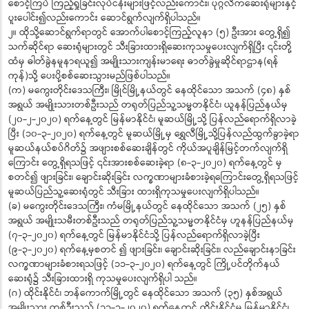
စောင့်ကြပ် ကြည့်ရှုခြင်းလုပ်ငန်းများဖြင့်လည်းကောင်း၊ ပုဂ္ဂလိကဆေးရုံများနှင့်
ပူးပေါင်း၍လည်းကောင်း ဆောင်ရွက်လျက်ရှိပါသည်။
၂။ ထိုသို့ဆောင်ရွက်ရာတွင် အောက်ပါစောင့်ကြည့်လူနာ (၅) ဦးအား တွေ့ရှိ၍
သက်ဆိုင်ရာ ဆေးရုံများတွင် သီးခြားထားရှိဆေးကုသမှုပေးလျက်ရှိပြီး ၎င်းတို့
ထံမှ ဓါတ်ခွဲနမူနာရယူ၍ အမျိုးသားကျန်းမာရေး ဓာတ်ခွဲမှုဆိုင်ရာဌာန(ရန်
ကုန်)သို့ ပေးပို့စစ်ဆေးသွားမည်ဖြစ်ပါသည်။
(က) မကွေးတိုင်းဒေသကြီး၊ မြိုင်မြို့နယ်တွင် နေထိုင်သော အသက် (၄၈) နှစ်
အရွယ် အမျိုးသားတစ်ဦးသည် တရုတ်ပြည်သူ့သမ္မတနိုင်ငံ၊ ယူနန်ပြည်နယ်မှ
(၂၀-၂-၂၀၂၀) ရက်နေ့တွင် မြန်မာနိုင်ငံ၊ မူဆယ်မြို့သို့ ပြန်လည်ရောက်ရှိလာခဲ့
ပြီး (၁၀-၃-၂၀၂၀) ရက်နေ့တွင် မူဆယ်မြို့မှ ရွှေလီမြို့သို့ပြန်လည်ထွက်ခွာခဲ့ရာ
မူဆယ်နယ်စပ်ဂိတ်၌ အဖျားစစ်ဆေးချိန်တွင် ကိုယ်အပူချိန်မြင့်တက်လျက်ရှိ
ကြောင်း တွေ့ရှိရသဖြင့် ၎င်းအားစစ်ဆေးခဲ့ရာ (၈-၃-၂၀၂၀) ရက်နေ့တွင် မှ
စတင်၍ ဖျားခြင်း၊ ချောင်းဆိုးခြင်း လက္ခဏာများခံစားခဲ့ရကြောင်းတွေ့ရှိရသဖြင့်
မူဆယ်ပြည်သူ့ဆေးရုံတွင် သီးခြား ထားရှိကုသမှုပေးလျက်ရှိပါသည်။
(ခ) မကွေးတိုင်းဒေသကြီး၊ ကံမမြို့နယ်တွင် နေထိုင်သော အသက် (၂၅) နှစ်
အရွယ် အမျိုးသမီးတစ်ဦးသည် တရုတ်ပြည်သူ့သမ္မတနိုင်ငံမှ ဟူနန်ပြည်နယ်မှ
(၇-၃-၂၀၂၀) ရက်နေ့တွင် မြန်မာနိုင်ငံသို့ ပြန်လည်ရောက်ရှိလာခဲ့ပြီး
(၉-၃-၂၀၂၀) ရက်နေ့မှစတင် ၍ ဖျားခြင်း၊ ချောင်းဆိုးခြင်း၊ လည်ချောင်းနာခြင်း
လက္ခဏာများခံစားရသဖြင့် (၁၁-၃-၂၀၂၀) ရက်နေ့တွင် ကြို့ပင်တိုက်နယ်
ဆေးရုံ၌ သီးခြားထားရှိ ကုသမှုပေးလျက်ရှိပါ သည်။
(ဂ) ထိုင်းနိုင်ငံ၊ ဘန်ကောက်မြို့တွင် နေထိုင်သော အသက် (၃၅) နှစ်အရွယ်
အမျိုးသား တစ်ဦးသည် (၁၁-၃-၂၀၂၀) ရက်နေ့တွင် ထိုင်းနိုင်ငံမှ မြန်မာနိုင်ငံ၊