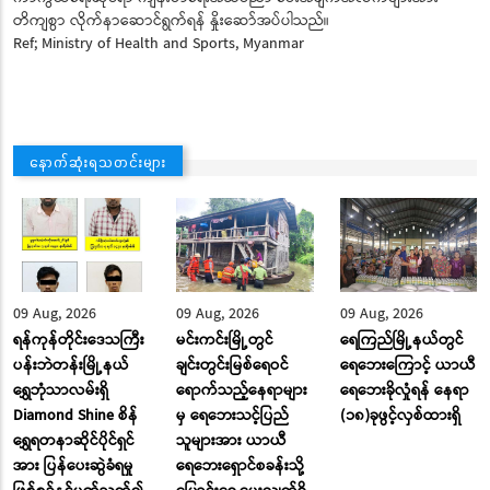
တိကျစွာ လိုက်နာဆောင်ရွက်ရန် နှိုးဆော်အပ်ပါသည်။
Ref; Ministry of Health and Sports, Myanmar
နောက်ဆုံးရသတင်းများ
09 Aug, 2026
09 Aug, 2026
09 Aug, 2026
ရန်ကုန်တိုင်းဒေသကြီး
မင်းကင်းမြို့တွင်
ရေကြည်မြို့နယ်တွင်
ပန်းဘဲတန်းမြို့နယ်
ချင်းတွင်းမြစ်ရေဝင်
ရေဘေးကြောင့် ယာယီ
ရွှေဘုံသာလမ်းရှိ
ရောက်သည့်နေရာများ
ရေဘေးခိုလှုံရန် နေရာ
Diamond Shine စိန်
မှ ရေဘေးသင့်ပြည်
(၁၈)ခုဖွင့်လှစ်ထားရှိ
ရွှေရတနာဆိုင်ပိုင်ရှင်
သူများအား ယာယီ
အား ပြန်ပေးဆွဲခံရမှု
ရေဘေးရှောင်စခန်းသို့