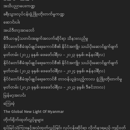
အသိပညာပေးကဏ္ဍ
ခရီးသွားလုပ်ငန်းဖွံ့ဖြိုးတိုးတက်မှုကဏ္ဍ
ဆောင်းပါး
အယ်ဒီတာ့အာဘော်
မီဒီယာနှင့်သတင်းအချက်အလက်ဆိုင်ရာ သိနားလည်မှု
နိုင်ငံတော်စီမံအုပ်ချုပ်ရေးကောင်စီ၏ နိုင်ငံအကျိုး သယ်ပိုးဆောင်ရွက်ချက်
မှတ်တမ်း (၂၀၂၂ ခုနှစ်၊ ဖေဖော်ဝါရီလ - ၂၀၂၃ ခုနှစ်၊ ဇန်နဝါရီလ)
နိုင်ငံတော်စီမံအုပ်ချုပ်ရေးကောင်စီ၏ နိုင်ငံအကျိုး သယ်ပိုးဆောင်ရွက်ချက်
မှတ်တမ်း (၂၀၂၃ ခုနှစ်၊ ဖေဖော်ဝါရီလ - ၂၀၂၄ ခုနှစ်၊ ဇန်နဝါရီလ)
နိုင်ငံတော်စီမံအုပ်ချုပ်ရေးကောင်စီ တာဝန်ယူခဲ့သည့်ကာလ ဖွံ့ဖြိုးတိုးတက်မှု
မှတ်တမ်း (၂၀၂၁ ခုနှစ်၊ ဖေဖော်ဝါရီလ - ၂၀၂၃ ခုနှစ်၊ ဒီဇင်ဘာလ)
မြန်မာ့အလင်း
ကြေးမုံ
The Global New Light Of Myanmar
တိုက်ရိုက်ထုတ်လွှင့်မှုများ
ရုပ်မြင်သံကြားနှင့်အသံထုတ်လွှင့်ခြင်း လုပ်ငန်းဆိုင်ရာ လိုက်နာရမည့် ကျင့်ဝတ်