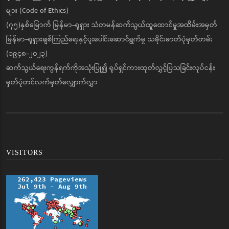
များ (Code of Ethics)
(၇၅)နှစ်မြောက် မြန်မာ-ရုရှား သံတမန်ဆက်သွယ်ထူထောင်မှုအထိမ်းအမှတ်
မြန်မာ-ရုရှားချစ်ကြည်ရေးနှင့်ပူးပေါင်းဆောင်ရွက်မှု သမိုင်းဓာတ်ပုံမှတ်တမ်း
(၁၉၄၈-၂၀၂၃)
ဆက်သွယ်ရေးကွန်ရက်ကိုအသုံးပြု၍ ရုပ်ရှင်ကားထုတ်လွှင့်ပြသခြင်းလုပ်ငန်း
မှတ်ပုံတင်လက်မှတ်လျှောက်လွှာ
VISITORS