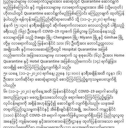
ပြည်နယ်များမှ လာရောက်သူများအား ဆေးရုံတွင် Quarantine ဆောင်ရွက်
မည်ဖြစ်ကြောင်း နှင့် ကျန်ဒေသများမှ လာရောက်သူများအား အိမ် (သို့မဟုတ်)
ဟိုတယ်တွင် Quarantine ဆောင်ရွက်မည်ဖြစ်ကြောင်း ကြေညာချက် ထုတ်ပြန်
ခဲ့ပါသည်။ ရန်ကုန်အပြည်ပြည်ဆိုင်ရာလေဆိပ် သို့ (၁၁-၃-၂၀၂၀) ရက်နေ့၊
နံနက် (၅း၃၀) နာရီအချိန်တွင် ဆိုက်ရောက်လာသော လေယာဉ်တွင် ပါရှိသည့်
ခရီးသည် (၆၉) ဦးအနက် COVID-19 ကူးစက် ဖြစ်ပွားမှု ပြင်းထန်နေသည့်
ဒေသများဖြစ် သည့် Daegu မြို့၊ Chengwon မြို့၊ Miyann မြို့နှင့် Gimhae မြို့
တို့မှ လာရောက်သည့် မြန်မာနိုင်ငံ သား (၆) ဦးတို့အား တောင်ဥက္ကလာပ
အမျိုးသမီး နှင့်ကလေးဆေးရုံကြီးတွင် Hospital Quarantine အဖြစ်
လည်းကောင်း၊ အခြားဒေသများမှ လာရောက် သူ စုစုပေါင်း (၆၃) ဦးအား Home
Quarantine နှင့် Hotel Quarantine အဖြစ်လည်းကောင်း (၁၄) ရက်ခွဲခြား
ထားရှိ၍ စောင့်ကြပ်ကြည့်ရှုလျက်ရှိပါ သည်။
၅။ ယနေ့ (၁၁-၃-၂၀၂၀) ရက်နေ့၊ ညနေ (၄း၀၀) နာရီအချိန်အထိ လူနာ (၆)
ဉီးအား သက်ဆိုင်ရာ ဆေးရုံများတွင် စောင့်ကြပ်ကြည့်ရှုကုသမှုပေးလျက်ရှိ
ပါသည်။
၆။ (၁၁-၃-၂၀၂၀) ရက်နေ့အထိ မြန်မာနိုင်ငံတွင် COVID-19 ရောဂါ ဓာတ်ခွဲ
အတည်ပြုလူနာ မတွေ့ရှိသေးသော်လည်း ရောဂါစောင့်ကြပ်ကြည့်ရှုခြင်း
လုပ်ငန်းများကို အရှိန်အဟုန်မြှင့်၍ ဆောင်ရွက် လျက်ရှိပါသည်။ ယခုအခါ
တရုတ်ပြည်သူ့သမ္မတနိုင်ငံနှင့် အိမ်နီးချင်းနိုင်ငံအချို့ အပါအဝင် ကမ္ဘာ့နိုင်ငံ
(၁၁၀) နိုင်ငံတွင် COVID-19 ရောဂါ ကူးစက်ဖြစ်ပွားလျက်ရှိသဖြင့် ပြည်သူလူထု
အနေဖြင့် ကျန်းမာရေး နှင့်အားကစားဝန်ကြီးဌာနမှ ထုတ်ပြန်ထားသော ရောဂါ
ကာကွယ်ရေးဆိုင်ရာ ကျန်းမာရေးအသိပညာ ပေးအချက်အလက်များအား