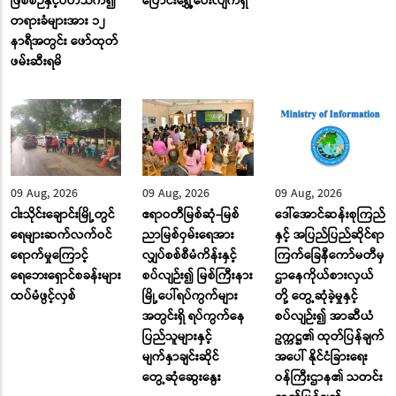
ဖြစ်စဉ်နှင့်ပတ်သက်၍
ပြောင်း‌ရွှေ့ပေးလျက်ရှိ
တရားခံများအား ၁၂
နာရီအတွင်း ဖော်ထုတ်
ဖမ်းဆီးရမိ
09 Aug, 2026
09 Aug, 2026
09 Aug, 2026
ငါးသိုင်းချောင်းမြို့တွင်
ဧရာဝတီမြစ်ဆုံ-မြစ်
ဒေါ်အောင်ဆန်းစုကြည်
ရေများဆက်လက်ဝင်
ညာမြစ်ဝှမ်းရေအား
နှင့် အပြည်ပြည်ဆိုင်ရာ
ရောက်မှုကြောင့်
လျှပ်စစ်စီမံကိန်းနှင့်
ကြက်ခြေနီကော်မတီမှ
ရေဘေးရှောင်စခန်းများ
စပ်လျဉ်း၍ မြစ်ကြီးနား
ဌာနေကိုယ်စားလှယ်
ထပ်မံဖွင့်လှစ်
မြို့ပေါ်ရပ်ကွက်များ
တို့ တွေ့ဆုံခဲ့မှုနှင့်
အတွင်းရှိ ရပ်ကွက်နေ
စပ်လျဉ်း၍ အာဆီယံ
ပြည်သူများနှင့်
ဥက္ကဋ္ဌ၏ ထုတ်ပြန်ချက်
မျက်နှာချင်းဆိုင်
အပေါ် နိုင်ငံခြားရေး
တွေ့ဆုံဆွေးနွေး
ဝန်ကြီးဌာန၏ သတင်း