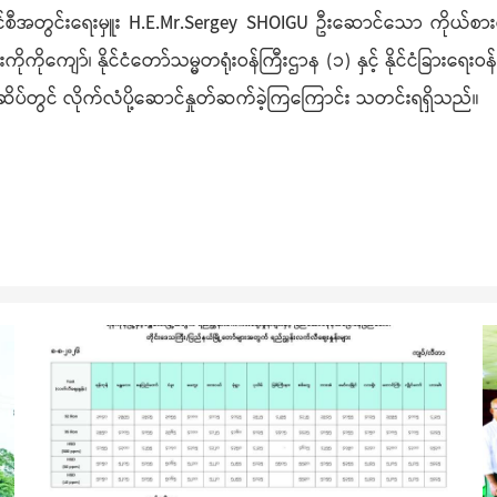
ြုံရေးကောင်စီအတွင်းရေးမှူး H.E.Mr.Sergey SHOIGU ဦးဆောင်သော က
ကိုကျော်၊ နိုင်ငံတော်သမ္မတရုံးဝန်ကြီးဌာန (၁) နှင့် နိုင်ငံခြားရေးဝန်
ေဆိပ်တွင် လိုက်လံပို့ဆောင်နှုတ်ဆက်ခဲ့ကြကြောင်း သတင်းရရှိသည်။