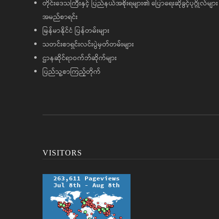
တိုင်းဒေသကြီးနှင့် ပြည်နယ်အစိုးရများ၏ ပြောရေးဆိုခွင့်ပုဂ္ဂိုလ်များ
အမည်စာရင်း
မြန်မာနိုင်ငံ ပြန်တမ်းများ
သတင်းစာရှင်းလင်းပွဲမှတ်တမ်းများ
ဌာနဆိုင်ရာဝက်ဘ်ဆိုက်များ
ပြည်သူ့စာကြည့်တိုက်
VISITORS