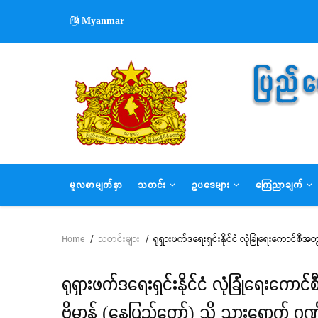
Skip
Myanmar
to
main
content
MAIN
မူလစာမျက်နှာ
သတင်း
ဥပဒေများ
ကြေညာချက်
NAVIGATION
Home
/
သတင်းများ
/
ရုရှားဖက်ဒရေးရှင်းနိုင်ငံ လုံခြုံရေးကောင်
Breadcrumb
ရုရှားဖက်ဒရေးရှင်းနိုင်ငံ လုံခြုံရေး
ဗိမာန် (နေပြည်တော်) သို့ သွားရောက် ဂုဏ