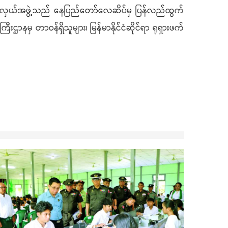
ိုယ်စားလှယ်အဖွဲ့သည် နေပြည်တော်လေဆိပ်မှ ပြန်လည်ထွက်
ကြီးဌာနမှ တာဝန်ရှိသူများ၊ မြန်မာနိုင်ငံဆိုင်ရာ ရုရှားဖက်