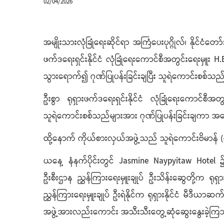
02/04/2026
အမျိုးသားလုံခြုံရေးဆိုင်ရာ အကြံပေးပုဂ္ဂိုလ်၊ နိုင်င
ဖက်ဒရေးရှင်းနိုင်ငံ လုံခြုံရေးကောင်စီအတွင်းရေးမှူ
သွားရောက်၍ ဂုဏ်ပြုပန်းခြင်းချပြီး သူရဲကောင်းစစ
ဦးစွာ ရုရှားဖက်ဒရေးရှင်းနိုင်ငံ လုံခြုံရေးကောင်စီအတွ
သူရဲကောင်းစစ်သည်များအား ဂုဏ်ပြုပန်းခြင်းချကာ အ
ထို့နောက် ကိုယ်စားလှယ်အဖွဲ့သည် သူရဲကောင်းဗိမာန်
ယနေ့ နံနက်ပိုင်းတွင် Jasmine Naypyitaw Hotel ၌
ဦးစီးဌာန ညွှန်ကြားရေးမှူးချုပ် ဦးသိန်းဆွေတို့က ရု
ညွှန်ကြားရေးမှူးချုပ် ဦးရဲနိုင်က ရုရှားနိုင်ငံ မီဒ
အဖွဲ့အားလည်းကောင်း အသီးသီးတွေ့ဆုံဆွေးနွေးခဲ့က