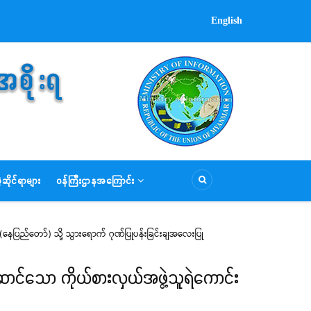
English
ဆိုင်ရာများ
ဝန်ကြီးဌာနအကြောင်း
(နေပြည်တော်) သို့ သွားရောက် ဂုဏ်ပြုပန်းခြင်းချအလေးပြု
ောင်သော ကိုယ်စားလှယ်အဖွဲ့သူရဲကောင်း