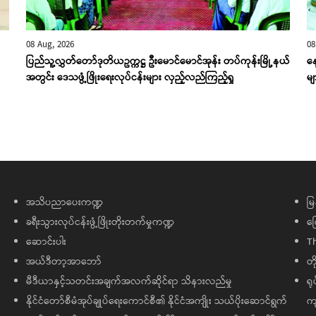
08 Aug, 2026
08
ပြည်သူ့လွှတ်တော်ဒုတိယဥက္ကဋ္ဌ ဦးမောင်မောင်အုန်း တပ်ကုန်းမြို့နယ်
န
အတွင်း ဒေသဖွံ့ဖြိုးရေးလုပ်ငန်းများ လှည့်လည်ကြည့်ရှု
မျ
အသိပညာပေးကဏ္ဍ
မြ
ခရီးသွားလုပ်ငန်းဖွံ့ဖြိုးတိုးတက်မှုကဏ္ဍ
ကြ
ဆောင်းပါး
T
အယ်ဒီတာ့အာဘော်
တိ
မီဒီယာနှင့်သတင်းအချက်အလက်ဆိုင်ရာ သိနားလည်မှု
ရု
နိုင်ငံတော်စီမံအုပ်ချုပ်ရေးကောင်စီ၏ နိုင်ငံအကျိုး သယ်ပိုးဆောင်ရွက်
ကျ