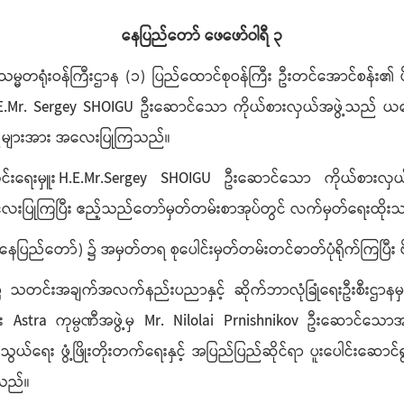
နေပြည်တော် ဖေဖော်ဝါရီ ၃
ံတော်သမ္မတရုံးဝန်ကြီးဌာန (၁) ပြည်ထောင်စုဝန်ကြီး ဦးတင်အောင်စန်း၏ 
း H.E.Mr. Sergey SHOIGU ဦးဆောင်သော ကိုယ်စားလှယ်အဖွဲ့သည် ယနေ့
်သည်များအား အလေးပြုကြသည်။
င်းရေးမှူး
H.E.Mr.Sergey SHOIGU ဦးဆောင်သော ကိုယ်စားလှယ်အ
လေးပြုကြပြီး ဧည့်သည်တော်မှတ်တမ်းစာအုပ်တွင် လက်မှတ်ရေးထိုး
 (နေပြည်တော်) ၌ အမှတ်တရ စုပေါင်းမှတ်တမ်းတင်ဓာတ်ပုံရိုက်ကြပြ
 သတင်းအချက်အလက်နည်းပညာနှင့် ဆိုက်ဘာလုံခြုံရေးဦးစီးဌာနမှ ညွ
ရှား Astra ကုမ္ပဏီအဖွဲ့မှ Mr. Nilolai Prnishnikov ဦးဆောင်သောအဖ
ီယာဆက်သွယ်ရေး ဖွံ့ဖြိုးတိုးတက်ရေးနှင့် အပြည်ပြည်ဆိုင်ရာ ပူးပေါ
ြသည်။