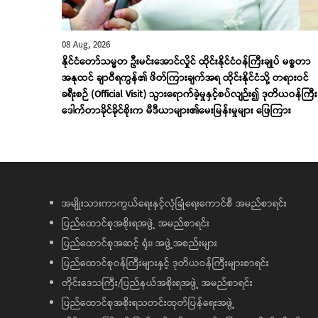
08 Aug, 2026
နိုင်ငံတော်သမ္မတ ဦးမင်းအောင်လှိုင် ထိုင်းနိုင်ငံဝန်ကြီးချုပ် မစ္စတာ
အနုထင် ချာဝီရကွန်၏ ဖိတ်ကြားချက်အရ ထိုင်းနိုင်ငံသို့ တရားဝင်
ခရီးစဉ် (Official Visit) သွားရောက်ခဲ့မှုနှင့်စပ်လျဉ်း၍ ဒုတိယဝန်ကြီး
ဒေါက်တာခိုင်ခိုင်စိုးက မီဒီယာများ၏မေးမြန်းမှုများ ဖြေကြား
အမျိုးသားကာကွယ်ရေးနှင့်လုံခြုံရေးကောင်စီ အမည်စာရင်း
ပြည်ထောင်စုအစိုးရအဖွဲ့ အမည်စာရင်း
ပြည်ထောင်စုအဆင့် ရုံး၊ အဖွဲ့အစည်းများ
ပြည်ထောင်စုဝန်ကြီးများနှင့် ဒုတိယဝန်ကြီးများစာရင်း
တိုင်းဒေသကြီး/ပြည်နယ်အစိုးရအဖွဲ့ အမည်စာရင်း
ပြည်ထောင်စုအစိုးရသတင်းထုတ်ပြန်ရေးအဖွဲ့