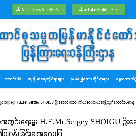
MOI News Mobile App
mTube Mobile App
ဆောင်းပါး
ကျန်းမာရေးဆိုင်ရာများ
နယ်မြေဒေသဆိုင်ရာများ
ရွေးကောက်ပွဲ
စီအတွင်းရေးမှူး H.E.Mr.Sergey SHOIGU ဦးဆောင်သော ကိုယ်စားလှယ်အဖွဲ့သူရဲကောင်းဗိမာန် 
ကောင်စီအတွင်းရေးမှူး H.E.Mr.Sergey SHOIGU ဦးဆ
်ပြုပန်းခြင်းချအလေးပြု