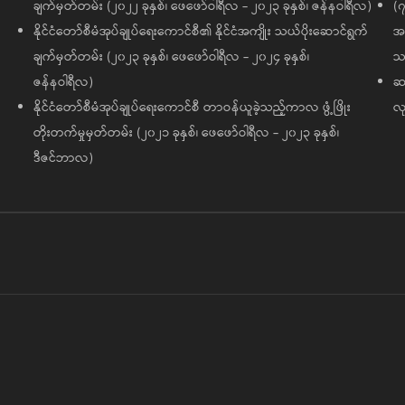
ချက်မှတ်တမ်း (၂၀၂၂ ခုနှစ်၊ ဖေဖော်ဝါရီလ - ၂၀၂၃ ခုနှစ်၊ ဇန်နဝါရီလ)
(၇
နိုင်ငံတော်စီမံအုပ်ချုပ်ရေးကောင်စီ၏ နိုင်ငံအကျိုး သယ်ပိုးဆောင်ရွက်
အထ
ချက်မှတ်တမ်း (၂၀၂၃ ခုနှစ်၊ ဖေဖော်ဝါရီလ - ၂၀၂၄ ခုနှစ်၊
သမ
ဇန်နဝါရီလ)
ဆက
နိုင်ငံတော်စီမံအုပ်ချုပ်ရေးကောင်စီ တာဝန်ယူခဲ့သည့်ကာလ ဖွံ့ဖြိုး
လု
တိုးတက်မှုမှတ်တမ်း (၂၀၂၁ ခုနှစ်၊ ဖေဖော်ဝါရီလ - ၂၀၂၃ ခုနှစ်၊
ဒီဇင်ဘာလ)