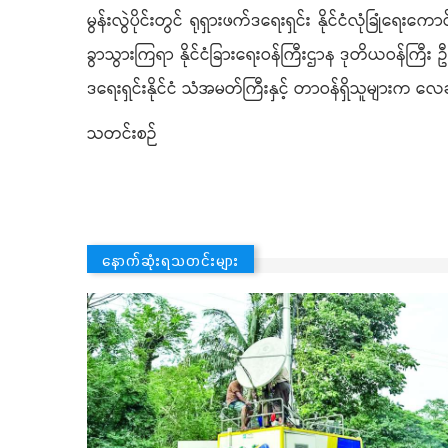
မွန်းလွဲပိုင်းတွင် ရုရှားဖက်ဒရေးရှင်း နိုင်ငံလုံခ
ခွာသွားကြရာ နိုင်ငံခြားရေးဝန်ကြီးဌာန ဒုတိယဝန်ကြီး ဦးကို
ဒရေးရှင်းနိုင်ငံ သံအမတ်ကြီးနှင့် တာဝန်ရှိသူများက လ
သတင်းစဉ်
နောက်ဆုံးရသတင်းများ