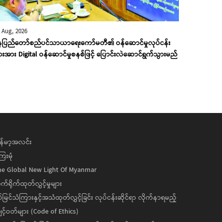
 Aug, 2026
ေပြည်တော်စည်ပင်သာယာရေးကော်မတီ၏ ဝန်ဆောင်မှုလုပ်ငန်း
ားအား Digital ဝန်ဆောင်မှုစနစ်ဖြင့် ပြောင်းလဲဆောင်ရွက်သွားမည်
န်မာ့အလင်း
ေးမုံ
he Global New Light Of Myanmar
ုက်ရိုက်ထုတ်လွှင့်မှုများ
ပ်မြင်သံကြားနှင့်အသံထုတ်လွှင့်ခြင်း လုပ်ငန်းဆိုင်ရာ လိုက်နာရမည့်
င့်ဝတ်များ (Code of Ethics)