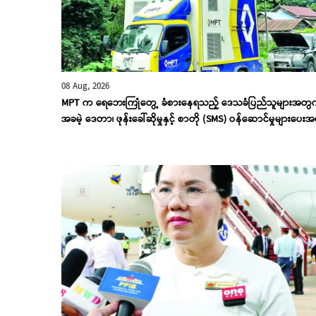
08 Aug, 2026
MPT က ရေဘေးကြုံတွေ့ ခံစားနေရသည့် ဒေသခံပြည်သူများအတွ
အခမဲ့ ဒေတာ၊ ဖုန်းခေါ်ဆိုမှုနှင့် စာတို (SMS) ဝန်ဆောင်မှုများပေးအ