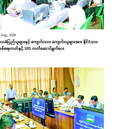
 Aug, 2026
သခံပြည်သူများနှင့် ကျောင်းသား ကျောင်းသူများအား နိုင်ငံသား
ိစစ်ရေးကတ်နှင့် UID ကတ်ဆောင်ရွက်ပေး