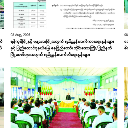
08 Aug, 2026
08
က်
ရန်ကုန်မြို့နှင့် မန္တလေးမြို့အတွက် ရည်ညွှန်းလက်ကားဈေးနှုန်းများ
ဒေ
ပ်
နှင့် ပြည်ထောင်စုနယ်မြေ နေပြည်တော်၊ တိုင်းဒေသကြီး/ပြည်နယ်
စ
မြို့တော်များအတွက် ရည်ညွှန်းလက်လီဈေးနှုန်းများ