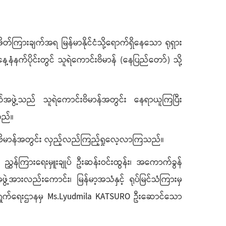
ဖိတ်ကြားချက်အရ မြန်မာနိုင်ငံသို့ရောက်ရှိနေသော ရုရှား
နံနက်ပိုင်းတွင် သူရဲကောင်းဗိမာန် (နေပြည်တော်) သို့
ဖွဲ့သည် သူရဲကောင်းဗိမာန်အတွင်း နေရာယူကြပြီး
သည်။
ီး ဗိမာန်အတွင်း လှည့်လည်ကြည့်ရှုလေ့လာကြသည်။
ှန်ကြားရေးမှူးချုပ် ဦးဆန်းဝင်းထွန်း၊ အကောက်ခွန်
ွဲ့အားလည်းကောင်း၊ မြန်မာ့အသံနှင့် ရုပ်မြင်သံကြားမှ
င်းဆောင်ရွက်ရေးဌာနမှ Ms.Lyudmila KATSURO ဦးဆောင်သော