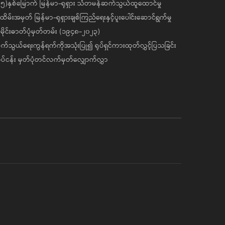
၅)နှစ်မြောက် မြန်မာ-ရုရှား သံတမန်ဆက်သွယ်ထူထောင်မှု
ိမ်းအမှတ် မြန်မာ-ရုရှားချစ်ကြည်ရေးနှင့်ပူးပေါင်းဆောင်ရွက်မှု
ိုင်းဓာတ်ပုံမှတ်တမ်း (၁၉၄၈-၂၀၂၃)
်သွယ်ရေးကွန်ရက်ကိုအသုံးပြု၍ ရုပ်ရှင်ကားထုတ်လွှင့်ပြသခြင်း
ပ်ငန်း မှတ်ပုံတင်လက်မှတ်လျှောက်လွှာ