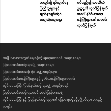
အတွင်းရှိ ရပ်ကွက်နေ
စပ်လျဉ်း၍ အာဆီယံ
ပြည်သူများနှင့်
ဥက္ကဋ္ဌ၏ ထုတ်ပြန်ချက်
မျက်နှာချင်းဆိုင်
အပေါ် နိုင်ငံခြားရေး
တွေ့ဆုံဆွေးနွေး
ဝန်ကြီးဌာန၏ သတင်း
ထုတ်ပြန်ချက်
အမျိုးသားကာကွယ်ရေးနှင့်လုံခြုံရေးကောင်စီ အမည်စာရင်း
ပြည်ထောင်စုအစိုးရအဖွဲ့ အမည်စာရင်း
ပြည်ထောင်စုအဆင့် ရုံး၊ အဖွဲ့အစည်းများ
ပြည်ထောင်စုဝန်ကြီးများနှင့် ဒုတိယဝန်ကြီးများစာရင်း
တိုင်းဒေသကြီး/ပြည်နယ်အစိုးရအဖွဲ့ အမည်စာရင်း
ပြည်ထောင်စုအစိုးရသတင်းထုတ်ပြန်ရေးအဖွဲ့
တိုင်းဒေသကြီးနှင့် ပြည်နယ်အစိုးရများ၏ ပြောရေးဆိုခွင့်ပုဂ္ဂိုလ်များ အမည်
စာရင်း