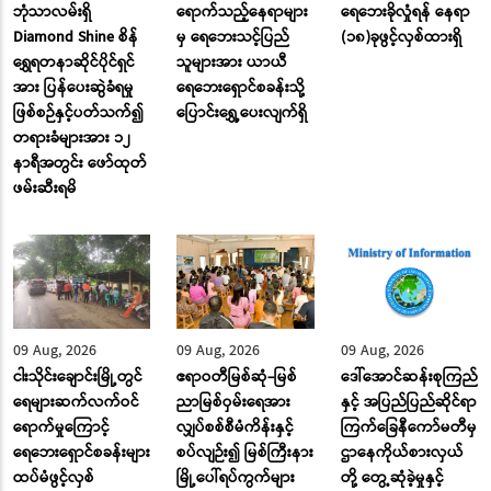
ဘုံသာလမ်းရှိ
ရောက်သည့်နေရာများ
ရေဘေးခိုလှုံရန် နေရာ
Diamond Shine စိန်
မှ ရေဘေးသင့်ပြည်
(၁၈)ခုဖွင့်လှစ်ထားရှိ
ရွှေရတနာဆိုင်ပိုင်ရှင်
သူများအား ယာယီ
အား ပြန်ပေးဆွဲခံရမှု
ရေဘေးရှောင်စခန်းသို့
ဖြစ်စဉ်နှင့်ပတ်သက်၍
ပြောင်း‌ရွှေ့ပေးလျက်ရှိ
တရားခံများအား ၁၂
နာရီအတွင်း ဖော်ထုတ်
ဖမ်းဆီးရမိ
09 Aug, 2026
09 Aug, 2026
09 Aug, 2026
ငါးသိုင်းချောင်းမြို့တွင်
ဧရာဝတီမြစ်ဆုံ-မြစ်
ဒေါ်အောင်ဆန်းစုကြည်
ရေများဆက်လက်ဝင်
ညာမြစ်ဝှမ်းရေအား
နှင့် အပြည်ပြည်ဆိုင်ရာ
ရောက်မှုကြောင့်
လျှပ်စစ်စီမံကိန်းနှင့်
ကြက်ခြေနီကော်မတီမှ
ရေဘေးရှောင်စခန်းများ
စပ်လျဉ်း၍ မြစ်ကြီးနား
ဌာနေကိုယ်စားလှယ်
ထပ်မံဖွင့်လှစ်
မြို့ပေါ်ရပ်ကွက်များ
တို့ တွေ့ဆုံခဲ့မှုနှင့်