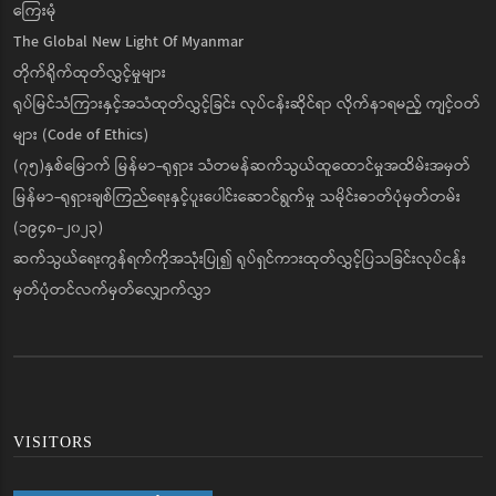
ကြေးမုံ
The Global New Light Of Myanmar
တိုက်ရိုက်ထုတ်လွှင့်မှုများ
ရုပ်မြင်သံကြားနှင့်အသံထုတ်လွှင့်ခြင်း လုပ်ငန်းဆိုင်ရာ လိုက်နာရမည့် ကျင့်ဝတ်
များ (Code of Ethics)
(၇၅)နှစ်မြောက် မြန်မာ-ရုရှား သံတမန်ဆက်သွယ်ထူထောင်မှုအထိမ်းအမှတ်
မြန်မာ-ရုရှားချစ်ကြည်ရေးနှင့်ပူးပေါင်းဆောင်ရွက်မှု သမိုင်းဓာတ်ပုံမှတ်တမ်း
(၁၉၄၈-၂၀၂၃)
ဆက်သွယ်ရေးကွန်ရက်ကိုအသုံးပြု၍ ရုပ်ရှင်ကားထုတ်လွှင့်ပြသခြင်းလုပ်ငန်း
မှတ်ပုံတင်လက်မှတ်လျှောက်လွှာ
VISITORS