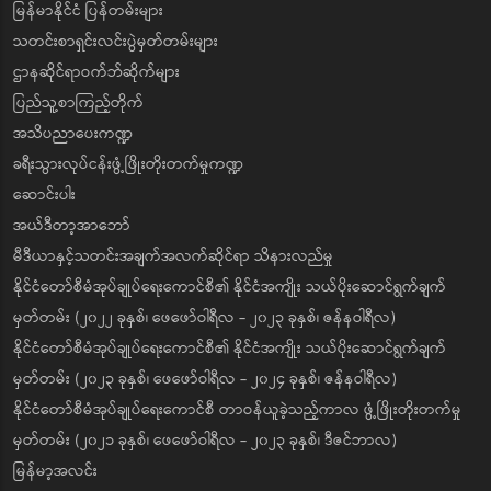
မြန်မာနိုင်ငံ ပြန်တမ်းများ
သတင်းစာရှင်းလင်းပွဲမှတ်တမ်းများ
ဌာနဆိုင်ရာဝက်ဘ်ဆိုက်များ
ပြည်သူ့စာကြည့်တိုက်
အသိပညာပေးကဏ္ဍ
ခရီးသွားလုပ်ငန်းဖွံ့ဖြိုးတိုးတက်မှုကဏ္ဍ
ဆောင်းပါး
အယ်ဒီတာ့အာဘော်
မီဒီယာနှင့်သတင်းအချက်အလက်ဆိုင်ရာ သိနားလည်မှု
နိုင်ငံတော်စီမံအုပ်ချုပ်ရေးကောင်စီ၏ နိုင်ငံအကျိုး သယ်ပိုးဆောင်ရွက်ချက်
မှတ်တမ်း (၂၀၂၂ ခုနှစ်၊ ဖေဖော်ဝါရီလ - ၂၀၂၃ ခုနှစ်၊ ဇန်နဝါရီလ)
နိုင်ငံတော်စီမံအုပ်ချုပ်ရေးကောင်စီ၏ နိုင်ငံအကျိုး သယ်ပိုးဆောင်ရွက်ချက်
မှတ်တမ်း (၂၀၂၃ ခုနှစ်၊ ဖေဖော်ဝါရီလ - ၂၀၂၄ ခုနှစ်၊ ဇန်နဝါရီလ)
နိုင်ငံတော်စီမံအုပ်ချုပ်ရေးကောင်စီ တာဝန်ယူခဲ့သည့်ကာလ ဖွံ့ဖြိုးတိုးတက်မှု
မှတ်တမ်း (၂၀၂၁ ခုနှစ်၊ ဖေဖော်ဝါရီလ - ၂၀၂၃ ခုနှစ်၊ ဒီဇင်ဘာလ)
မြန်မာ့အလင်း