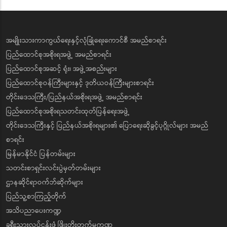
အမျိုးသားကာကွယ်ရေးနှင့်လုံခြုံရေးကောင်စီ အမည်စာရင်း
ပြည်ထောင်စုအစိုးရအဖွဲ့ အမည်စာရင်း
ပြည်ထောင်စုအဆင့် ရုံး၊ အဖွဲ့အစည်းများ
ပြည်ထောင်စုဝန်ကြီးများနှင့် ဒုတိယဝန်ကြီးများစာရင်း
တိုင်းဒေသကြီး/ပြည်နယ်အစိုးရအဖွဲ့ အမည်စာရင်း
ပြည်ထောင်စုအစိုးရသတင်းထုတ်ပြန်ရေးအဖွဲ့
တိုင်းဒေသကြီးနှင့် ပြည်နယ်အစိုးရများ၏ ပြောရေးဆိုခွင့်ပုဂ္ဂိုလ်များ အမည်
စာရင်း
မြန်မာနိုင်ငံ ပြန်တမ်းများ
သတင်းစာရှင်းလင်းပွဲမှတ်တမ်းများ
ဌာနဆိုင်ရာဝက်ဘ်ဆိုက်များ
ပြည်သူ့စာကြည့်တိုက်
အသိပညာပေးကဏ္ဍ
ခရီးသွားလုပ်ငန်းဖွံ့ဖြိုးတိုးတက်မှုကဏ္ဍ