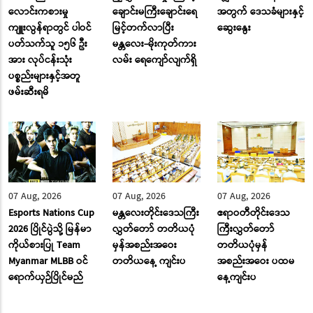
လောင်းကစားမှု
ချောင်းမကြီးချောင်းရေ
အတွက် ဒေသခံများနှင့်
ကျူးလွန်ရာတွင် ပါဝင်
မြင့်တက်လာပြီး
ဆွေးနွေး
ပတ်သက်သူ ၁၅၆ ဦး
မန္တလေး-မိုးကုတ်ကား
အား လုပ်ငန်းသုံး
လမ်း ‌ရေ‌ကျော်လျက်ရှိ
ပစ္စည်းများနှင့်အတူ
ဖမ်းဆီးရမိ
07 Aug, 2026
07 Aug, 2026
07 Aug, 2026
Esports Nations Cup
မန္တလေးတိုင်းဒေသကြီး
ဧရာဝတီတိုင်းဒေသ
2026 ပြိုင်ပွဲသို့ မြန်မာ
လွှတ်တော် တတိယပုံ
ကြီးလွှတ်တော်
ကိုယ်စားပြု Team
မှန်အစည်းအဝေး
တတိယပုံမှန်
Myanmar MLBB ဝင်
တတိယနေ့ ကျင်းပ
အစည်းအဝေး ပထမ
ရောက်ယှဉ်ပြိုင်မည်
နေ့ကျင်းပ