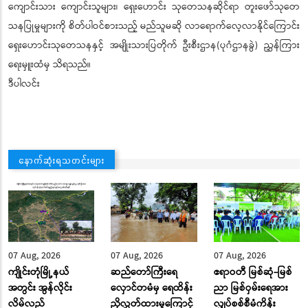
ကျောင်းသား ကျောင်းသူများ၊ ရှေးဟောင်း သုတေသနဆိုင်ရာ တူးဖော်သုတေ
သနပြုမှုများကို ‌စိတ်ပါဝင်စားသည့် မည်သူမဆို လာရောက်လေ့လာနိုင်ကြောင်း
ရှေးဟောင်းသုတေသနနှင့် အမျိုးသားပြတိုက် ဦးစီးဌာန(ပုဂံဌာနခွဲ) ညွှန်ကြား
ရေးမှူးထံမှ သိရသည်။
ဒီပါလင်း
နောက်ဆုံးရသတင်းများ
07 Aug, 2026
07 Aug, 2026
07 Aug, 2026
ကျိုင်းတုံမြို့နယ်
ဆည်တော်ကြီးရေ
ဧရာဝတီ မြစ်ဆုံ-မြစ်
အတွင်း အွန်လိုင်း
လှောင်တမံမှ ရေထိန်း
ညာ မြစ်ဝှမ်းရေအား
လိမ်လည်
ညှိလွှတ်ထားမှုကြောင့်
လျှပ်စစ်စီမံကိန်း