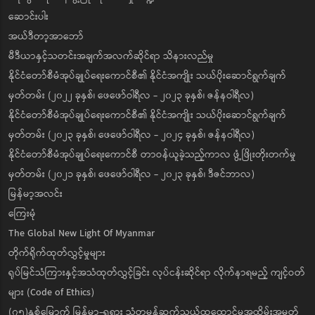
ဆောင်းပါး
အယ်ဒီတာ့အာဘော်
မီဒီယာနှင့်သတင်းအချက်အလက်ဆိုင်ရာ သိနားလည်မှု
နိုင်ငံတော်စီမံအုပ်ချုပ်ရေးကောင်စီ၏ နိုင်ငံအကျိုး သယ်ပိုးဆောင်ရွက်ချက်
မှတ်တမ်း (၂၀၂၂ ခုနှစ်၊ ဖေဖော်ဝါရီလ - ၂၀၂၃ ခုနှစ်၊ ဇန်နဝါရီလ)
နိုင်ငံတော်စီမံအုပ်ချုပ်ရေးကောင်စီ၏ နိုင်ငံအကျိုး သယ်ပိုးဆောင်ရွက်ချက်
မှတ်တမ်း (၂၀၂၃ ခုနှစ်၊ ဖေဖော်ဝါရီလ - ၂၀၂၄ ခုနှစ်၊ ဇန်နဝါရီလ)
နိုင်ငံတော်စီမံအုပ်ချုပ်ရေးကောင်စီ တာဝန်ယူခဲ့သည့်ကာလ ဖွံ့ဖြိုးတိုးတက်မှု
မှတ်တမ်း (၂၀၂၁ ခုနှစ်၊ ဖေဖော်ဝါရီလ - ၂၀၂၃ ခုနှစ်၊ ဒီဇင်ဘာလ)
မြန်မာ့အလင်း
ကြေးမုံ
The Global New Light Of Myanmar
တိုက်ရိုက်ထုတ်လွှင့်မှုများ
ရုပ်မြင်သံကြားနှင့်အသံထုတ်လွှင့်ခြင်း လုပ်ငန်းဆိုင်ရာ လိုက်နာရမည့် ကျင့်ဝတ်
များ (Code of Ethics)
(၇၅)နှစ်မြောက် မြန်မာ-ရုရှား သံတမန်ဆက်သွယ်ထူထောင်မှုအထိမ်းအမှတ်