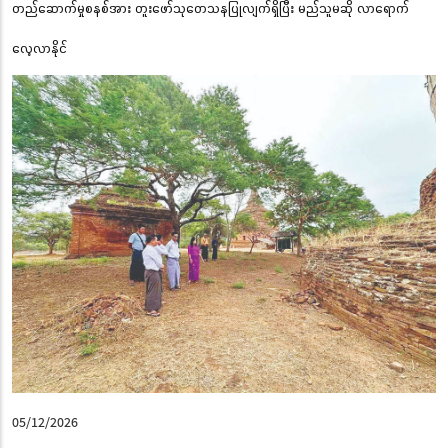
တည်ဆောက်မှုစနစ်အား တူးဖော်သုတေသနပြုလျက်ရှိပြီး မည်သူမဆို လာရောက်
လေ့လာနိုင်
05/12/2026