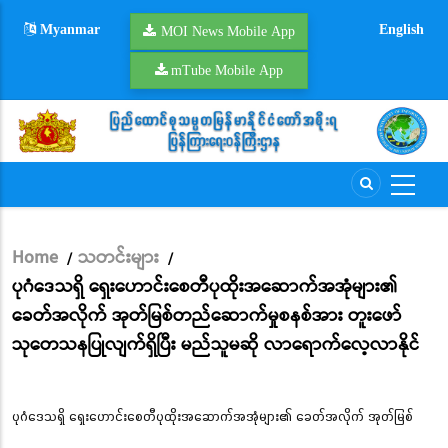
Skip
Myanmar
English
to
MOI News Mobile App
main
mTube Mobile App
content
Home
သတင်းများ
/
/
Breadcrumb
ပုဂံဒေသရှိ ရှေးဟောင်းစေတီပုထိုးအဆောက်အအုံများ၏
ခေတ်အလိုက် အုတ်မြစ်တည်ဆောက်မှုစနစ်အား တူးဖော်
သုတေသနပြုလျက်ရှိပြီး မည်သူမဆို လာရောက်လေ့လာနိုင်
ပုဂံဒေသရှိ ရှေးဟောင်းစေတီပုထိုးအဆောက်အအုံများ၏ ခေတ်အလိုက် အုတ်မြစ်