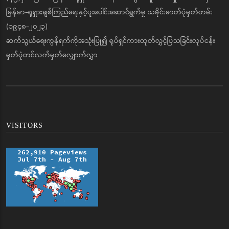
မြန်မာ-ရုရှားချစ်ကြည်ရေးနှင့်ပူးပေါင်းဆောင်ရွက်မှု သမိုင်းဓာတ်ပုံမှတ်တမ်း
(၁၉၄၈-၂၀၂၃)
ဆက်သွယ်ရေးကွန်ရက်ကိုအသုံးပြု၍ ရုပ်ရှင်ကားထုတ်လွှင့်ပြသခြင်းလုပ်ငန်း
မှတ်ပုံတင်လက်မှတ်လျှောက်လွှာ
VISITORS