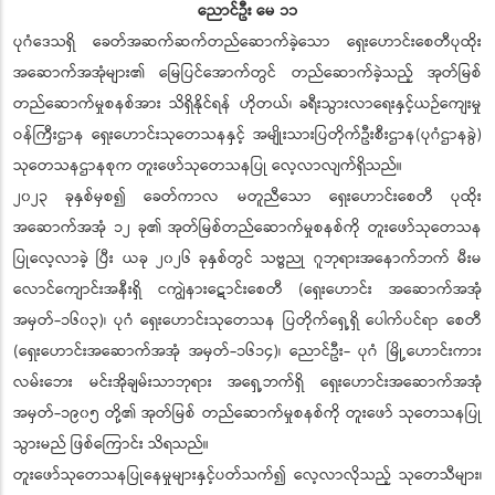
ညောင်ဦး မေ ၁၁
ပုဂံဒေသရှိ ခေတ်အဆက်ဆက်တည်ဆောက်ခဲ့သော ရှေးဟောင်းစေတီပုထိုး
အဆောက်အအုံများ၏ မြေပြင်အောက်တွင် တည်ဆောက်ခဲ့သည့် အုတ်မြစ်
တည်ဆောက်မှုစနစ်အား သိရှိနိုင်ရန် ဟိုတယ်၊ ခရီးသွားလာရေးနှင့်ယဉ်ကျေးမှု
ဝန်ကြီးဌာန ရှေးဟောင်းသုတေသနနှင့် အမျိုးသားပြတိုက်ဦးစီးဌာန(ပုဂံဌာနခွဲ)
သုတေသနဌာနစုက တူးဖော်သုတေသနပြု လေ့လာလျက်ရှိသည်။
၂၀၂၃ ခုနှစ်မှစ၍ ခေတ်ကာလ မတူညီသော ရှေးဟောင်းစေတီ ပုထိုး
အဆောက်အအုံ ၁၂ ခု၏ အုတ်မြစ်တည်ဆောက်မှုစနစ်ကို တူးဖော်သုတေသန
ပြုလေ့လာခဲ့ ပြီး ယခု ၂၀၂၆ ခုနှစ်တွင် သဗ္ဗညု ဂူဘုရားအနောက်ဘက် မီးမ
လောင်ကျောင်းအနီးရှိ ငကျွဲနားဋောင်းစေတီ (ရှေးဟောင်း အဆောက်အအုံ
အမှတ်-၁၆၀၃)၊ ပုဂံ ရှေးဟောင်းသုတေသန ပြတိုက်ရှေ့ရှိ ပေါက်ပင်ရာ စေတီ
(ရှေးဟောင်းအဆောက်အအုံ အမှတ်-၁၆၁၄)၊ ညောင်ဦး- ပုဂံ မြို့ဟောင်းကား
လမ်းဘေး မင်းအိုချမ်းသာဘုရား အရှေ့ဘက်ရှိ ရှေးဟောင်းအဆောက်အအုံ
အမှတ်-၁၉၀၅ တို့၏ အုတ်မြစ် တည်ဆောက်မှုစနစ်ကို တူးဖော် သုတေသနပြု
သွားမည် ဖြစ်ကြောင်း သိရသည်။
တူးဖော်သုတေသနပြုနေမှုများနှင့်ပတ်သက်၍ လေ့လာလိုသည့် သုတေသီများ၊