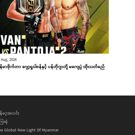
 Aug, 2026
န်မာဖိုက်တာ ဂျော့ရှုဝါဗန်နှင့် ပန်တိုဂျာတို့ မကျေပွဲ ထိုးသတ်မည်
န်မာ့အလင်း
ေးမုံ
he Global New Light Of Myanmar