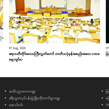
07 Aug, 2026
07
ဧရာဝတီတိုင်းဒေသကြီးလွှတ်တော် တတိယပုံမှန်အစည်းအဝေး ပထမ
မြ
နေ့ကျင်းပ
အသိပညာပေးကဏ္ဍ
မြ
ခရီးသွားလုပ်ငန်းဖွံ့ဖြိုးတိုးတက်မှုကဏ္ဍ
ကြ
ဆောင်းပါး
T