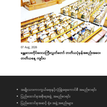
07 Aug, 2026
မန္တလေးတိုင်းဒေသကြီးလွှတ်တော် တတိယပုံမှန်အစည်းအဝေး
တတိယနေ့ ကျင်းပ
အမျိုးသားကာကွယ်ရေးနှင့်လုံခြုံရေးကောင်စီ အမည်စာရင်း
ပြည်ထောင်စုအစိုးရအဖွဲ့ အမည်စာရင်း
ပြည်ထောင်စုအဆင့် ရုံး၊ အဖွဲ့အစည်းများ