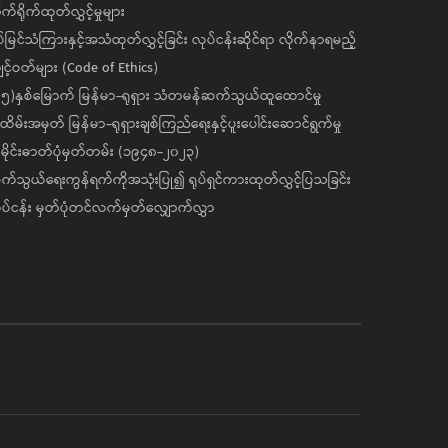
ုက်ရိုက်ထုတ်လွှင့်မှုများ
ပ်မြင်သံကြားနှင့်အသံထုတ်လွှင့်ခြင်း လုပ်ငန်းဆိုင်ရာ လိုက်နာရမည့်
င့်ဝတ်များ (Code of Ethics)
၅)နှစ်မြောက် မြန်မာ-ရုရှား သံတမန်ဆက်သွယ်ထူထောင်မှု
ိမ်းအမှတ် မြန်မာ-ရုရှားချစ်ကြည်ရေးနှင့်ပူးပေါင်းဆောင်ရွက်မှု
ိုင်းဓာတ်ပုံမှတ်တမ်း (၁၉၄၈-၂၀၂၃)
်သွယ်ရေးကွန်ရက်ကိုအသုံးပြု၍ ရုပ်ရှင်ကားထုတ်လွှင့်ပြသခြင်း
ပ်ငန်း မှတ်ပုံတင်လက်မှတ်လျှောက်လွှာ