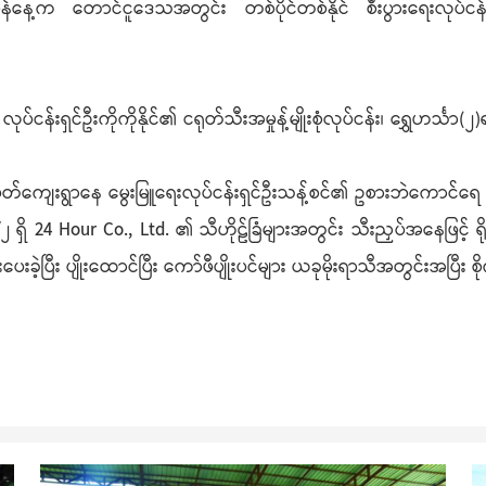
မန်နေ့က တောင်ငူဒေသအတွင်း တစ်ပိုင်တစ်နိုင် စီးပွားရေးလုပ်ငန်းမ
ပ်ငန်းရှင်ဦးကိုကိုနိုင်၏ ငရုတ်သီးအမှုန့်မျိုးစုံလုပ်ငန်း၊ ရွှေဟင်္သာ(၂
်းပုတ်ကျေးရွာနေ မွေးမြူရေးလုပ်ငန်းရှင်ဦးသန့်စင်၏ ဥစားဘဲကောင်
/၂ ရှိ 24 Hour Co., Ltd. ၏ သီဟိုဠ်ခြံများအတွင်း သီးညှပ်အနေဖြင့် 
ားပေးခဲ့ပြီး ပျိုးထောင်ပြီး ကော်ဖီပျိုးပင်များ ယခုမိုးရာသီအတွင်းအပြီး