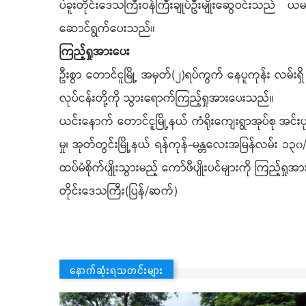
ပဲခူးတိုင်းဒေသကြီးဝန်ကြီးချုပ်ဦးမျိုးဆွေဝင်းသည် ယ
ဆောင်ရွက်ပေးသည်။
ကြည့်ရှုအားပေး
ဦးစွာ တောင်ငူမြို့ အမှတ်(၂)ရပ်ကွက် နေပူကုန်း လမ်းရှိ လု
လုပ်ငန်းတို့ကို သွားရောက်ကြည့်ရှုအားပေးသည်။
ယင်းနောက် တောင်ငူမြို့နယ် ကံရိုးကျေးရွာအုပ်စု အင
မှု၊ အုတ်တွင်းမြို့နယ် ရန်ကုန်-မန္တလေးအမြန်လမ်း ၁၃၀
ထပ်မံစိုက်ပျိုးသွားမည့် ကော်ဖီပျိုးပင်များကို ကြည့်ရှုအ
တိုင်းဒေသကြီး(ပြန်/ဆက်)
နောက်ဆုံးရသတင်းများ