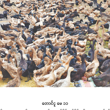
တောင်ငူ မေ ၁၁