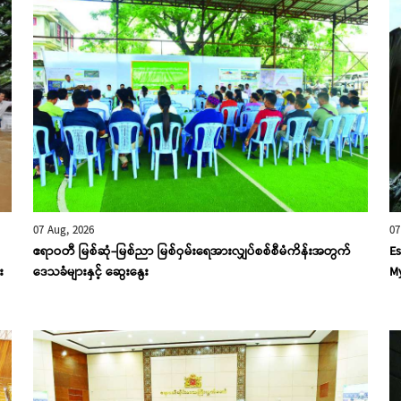
07 Aug, 2026
07
ဧရာဝတီ မြစ်ဆုံ-မြစ်ညာ မြစ်ဝှမ်းရေအားလျှပ်စစ်စီမံကိန်းအတွက်
Es
း
ဒေသခံများနှင့် ဆွေးနွေး
My