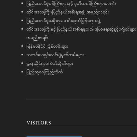
ပြည်ထောင်စုဝန်ကြီးများနှင့် ဒုတိယဝန်ကြီးများစာရင်း
တိုင်းဒေသကြီး/ပြည်နယ်အစိုးရအဖွဲ့ အမည်စာရင်း
ပြည်ထောင်စုအစိုးရသတင်းထုတ်ပြန်ရေးအဖွဲ့
တိုင်းဒေသကြီးနှင့် ပြည်နယ်အစိုးရများ၏ ပြောရေးဆိုခွင့်ပုဂ္ဂိုလ်များ
အမည်စာရင်း
မြန်မာနိုင်ငံ ပြန်တမ်းများ
သတင်းစာရှင်းလင်းပွဲမှတ်တမ်းများ
ဌာနဆိုင်ရာဝက်ဘ်ဆိုက်များ
ပြည်သူ့စာကြည့်တိုက်
VISITORS