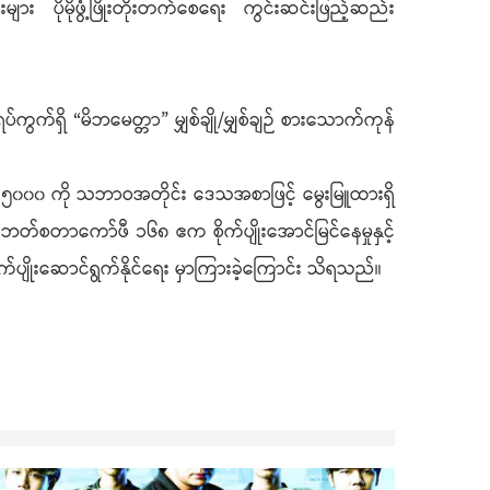
ျား ပိုမိုဖွံ့ဖြိုးတိုးတက်စေရေး ကွင်းဆင်းဖြည့်ဆည်း
)ရပ်ကွက်ရှိ “မိဘမေတ္တာ” မျှစ်ချို/မျှစ်ချဉ် စားသောက်ကုန်
ရေ ၅၀၀၀ ကို သဘာဝအတိုင်း ဒေသအစာဖြင့် မွေးမြူထားရှိ
ရိုဘတ်စတာကော်ဖီ ၁၆၈ ဧက စိုက်ပျိုးအောင်မြင်နေမှုနှင့်
 စိုက်ပျိုးဆောင်ရွက်နိုင်ရေး မှာကြားခဲ့ကြောင်း သိရသည်။