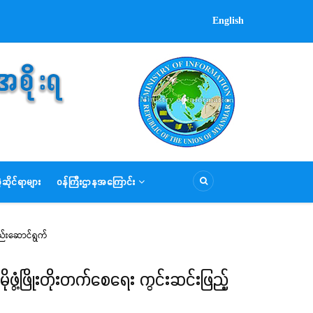
English
ဆိုင်ရာများ
ဝန်ကြီးဌာနအကြောင်း
ဆည်းဆောင်ရွက်
ိုဖွံ့ဖြိုးတိုးတက်စေရေး ကွင်းဆင်းဖြည့်