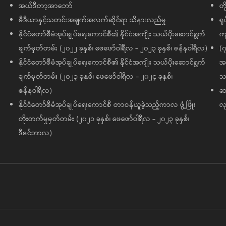
အယ်ဒီတာ့အာဘော်
တိ
မီဒီယာနှင့်သတင်းအချက်အလက်ဆိုင်ရာ သိနားလည်မှု
ရု
နိုင်ငံတော်စီမံအုပ်ချုပ်ရေးကောင်စီ၏ နိုင်ငံအကျိုး သယ်ပိုးဆောင်ရွက်
ကျ
ချက်မှတ်တမ်း (၂၀၂၂ ခုနှစ်၊ ဖေဖော်ဝါရီလ - ၂၀၂၃ ခုနှစ်၊ ဇန်နဝါရီလ)
(၇
နိုင်ငံတော်စီမံအုပ်ချုပ်ရေးကောင်စီ၏ နိုင်ငံအကျိုး သယ်ပိုးဆောင်ရွက်
အထ
ချက်မှတ်တမ်း (၂၀၂၃ ခုနှစ်၊ ဖေဖော်ဝါရီလ - ၂၀၂၄ ခုနှစ်၊
သမ
ဇန်နဝါရီလ)
ဆက
နိုင်ငံတော်စီမံအုပ်ချုပ်ရေးကောင်စီ တာဝန်ယူခဲ့သည့်ကာလ ဖွံ့ဖြိုး
လု
တိုးတက်မှုမှတ်တမ်း (၂၀၂၁ ခုနှစ်၊ ဖေဖော်ဝါရီလ - ၂၀၂၃ ခုနှစ်၊
ဒီဇင်ဘာလ)