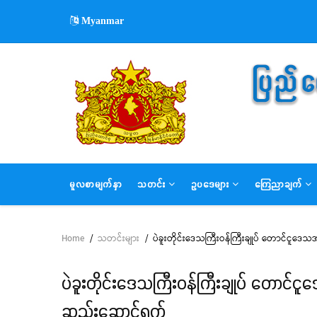
Skip
Myanmar
to
main
content
MAIN
မူလစာမျက်နှာ
သတင်း
ဥပဒေများ
ကြေညာချက်
NAVIGATION
Home
/
သတင်းများ
/
ပဲခူးတိုင်းဒေသကြီးဝန်ကြီးချုပ် တောင်ငူဒေသအတွ
Breadcrumb
ပဲခူးတိုင်းဒေသကြီးဝန်ကြီးချုပ် တောင်ငူဒေသ
ဆည်းဆောင်ရွက်