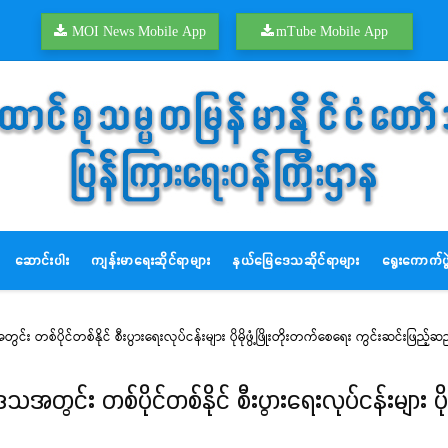
MOI News Mobile App
mTube Mobile App
ဆောင်းပါး
ကျန်းမာရေးဆိုင်ရာများ
နယ်မြေဒေသဆိုင်ရာများ
ရွေးကောက်ပွဲ
င်း တစ်ပိုင်တစ်နိုင် စီးပွားရေးလုပ်ငန်းများ ပိုမိုဖွံ့ဖြိုးတိုးတက်စေရေး ကွင်းဆင်းဖြည့်
အတွင်း တစ်ပိုင်တစ်နိုင် စီးပွားရေးလုပ်ငန်းများ ပိုမ