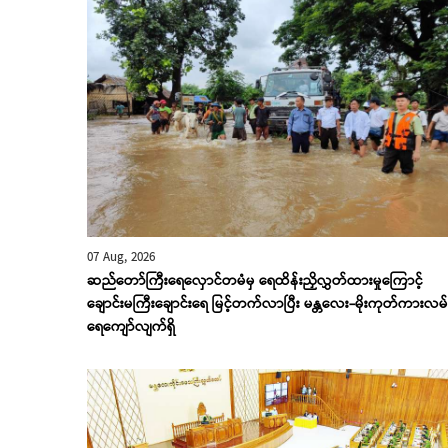
07 Aug, 2026
ဆည်တော်ကြီးရေလှောင်တမံမှ ရေထိန်းညှိလွှတ်ထားမှုကြောင့်
ချောင်းမကြီးချောင်းရေ မြင့်တက်လာပြီး မန္တလေး-မိုးကုတ်ကားလမ်
‌ရေ‌ကျော်လျက်ရှိ