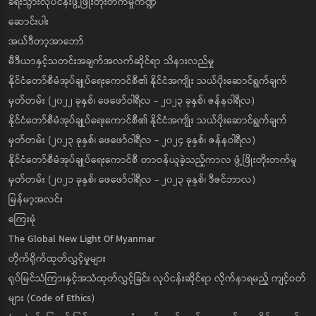
ခရီးသွားလုပ်ငန်းဖွံ့ဖြိုးတိုးတက်မှုကဏ္ဍ
ဆောင်းပါး
အယ်ဒီတာ့အာဘော်
မီဒီယာနှင့်သတင်းအချက်အလက်ဆိုင်ရာ သိနားလည်မှု
နိုင်ငံတော်စီမံအုပ်ချုပ်ရေးကောင်စီ၏ နိုင်ငံအကျိုး သယ်ပိုးဆောင်ရွက်ချက်
မှတ်တမ်း (၂၀၂၂ ခုနှစ်၊ ဖေဖော်ဝါရီလ - ၂၀၂၃ ခုနှစ်၊ ဇန်နဝါရီလ)
နိုင်ငံတော်စီမံအုပ်ချုပ်ရေးကောင်စီ၏ နိုင်ငံအကျိုး သယ်ပိုးဆောင်ရွက်ချက်
မှတ်တမ်း (၂၀၂၃ ခုနှစ်၊ ဖေဖော်ဝါရီလ - ၂၀၂၄ ခုနှစ်၊ ဇန်နဝါရီလ)
နိုင်ငံတော်စီမံအုပ်ချုပ်ရေးကောင်စီ တာဝန်ယူခဲ့သည့်ကာလ ဖွံ့ဖြိုးတိုးတက်မှု
မှတ်တမ်း (၂၀၂၁ ခုနှစ်၊ ဖေဖော်ဝါရီလ - ၂၀၂၃ ခုနှစ်၊ ဒီဇင်ဘာလ)
မြန်မာ့အလင်း
ကြေးမုံ
The Global New Light Of Myanmar
တိုက်ရိုက်ထုတ်လွှင့်မှုများ
ရုပ်မြင်သံကြားနှင့်အသံထုတ်လွှင့်ခြင်း လုပ်ငန်းဆိုင်ရာ လိုက်နာရမည့် ကျင့်ဝတ်
များ (Code of Ethics)