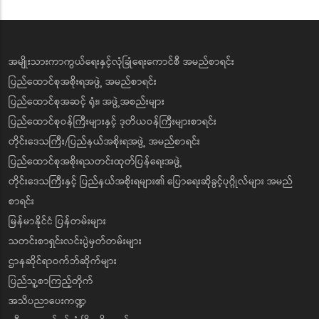
အမျိုးသားကာကွယ်ရေးနှင့်လုံခြုံရေးကောင်စီ အမည်စာရင်း
ပြည်ထောင်စုအစိုးရအဖွဲ့ အမည်စာရင်း
ပြည်ထောင်စုအဆင့် ရုံး၊ အဖွဲ့အစည်းများ
ပြည်ထောင်စုဝန်ကြီးများနှင့် ဒုတိယဝန်ကြီးများစာရင်း
တိုင်းဒေသကြီး/ပြည်နယ်အစိုးရအဖွဲ့ အမည်စာရင်း
ပြည်ထောင်စုအစိုးရသတင်းထုတ်ပြန်ရေးအဖွဲ့
တိုင်းဒေသကြီးနှင့် ပြည်နယ်အစိုးရများ၏ ပြောရေးဆိုခွင့်ပုဂ္ဂိုလ်များ အမည်
စာရင်း
မြန်မာနိုင်ငံ ပြန်တမ်းများ
သတင်းစာရှင်းလင်းပွဲမှတ်တမ်းများ
ဌာနဆိုင်ရာဝက်ဘ်ဆိုက်များ
ပြည်သူ့စာကြည့်တိုက်
အသိပညာပေးကဏ္ဍ