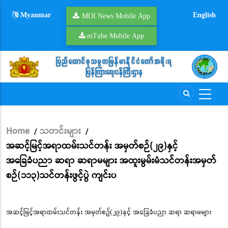
Skip
Myanmar
English
to
MOI News Mobile App
main
mTube Mobile App
content
Home
သတင်းများ
/
/
Breadcrumb
အဆင့်မြင့်အရာထမ်းသင်တန်း အမှတ်စဉ်(၂၉)နှင့်
အခြေခံပညာ ဆရာ ဆရာမများ အထူးမွမ်းမံသင်တန်းအမှတ်
စဉ်(၁၁၃)သင်တန်းဖွင့်ပွဲ ကျင်းပ
အဆင့်မြင့်အရာထမ်းသင်တန်း အမှတ်စဉ်(၂၉)နှင့် အခြေခံပညာ ဆရာ ဆရာမများ