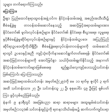
သူများ တက်ရောက်ကြသည်။
ပြောကြား
ဦးစွာ ပြည်ထောင်စုရာထူးဝန်အဖွဲ့ဝင်က နိုင်ငံ့ဝန်ထမ်းအဖွဲ့ အစည်းအသီးသီး၌
စီမံခန့်ခွဲမှု တာဝန်ထမ်းဆောင်နေသည့် အဆင့်မြင့်အရာထမ်းများအား
နိုင်ငံတော်၏ မူဝါဒလုပ်ငန်းစဉ်များ၊ နိုင်ငံတော်၏ နိုင်ငံရေး၊ စီးပွားရေး၊ လူမှုရေး
နှင့်စီမံခန့်ခွဲမှုဆိုင်ရာလုပ်ငန်းစဉ်များနှင့် နိုင်ငံ့ဝန်ထမ်းဥပဒေ၊ အပြည်ပြည်
ဆိုင်ရာဥပဒေတို့ကိုသိရှိပြီး စီမံခန့်ခွဲရေးလုပ်ငန်းတာဝန်များကို ထမ်းဆောင်
ရာတွင် ဥပဒေနှင့်အညီ ကျင့်သုံးလိုက်နာဆောင်ရွက်တတ်စေရန်၊ နိုင်ငံတော်၏
အဆင့်မြင့်တာဝန်များကို အောင်မြင်စွာ သယ်ပိုးထမ်းရွက်နိုင်သည့် အနာဂတ်
နိုင်ငံ့ဝန်ထမ်းကောင်းများဖြစ်စေရေး ရည်ရွယ်လေ့ကျင့်ပေးသည့်သင်တန်း
ဖြစ်ကြောင်း ပြောကြားသည်။
အဆင့်မြင့်အရာထမ်းသင်တန်း အမှတ်စဉ်(၂၉)ကို မေ ၁၁ ရက်မှ ဇူလိုင် ၃ ရက်
အထိ သင်တန်းသား ၂၇ ဦး၊ သင်တန်းသူ ၂၂ ဦး စုစုပေါင်း ၄၉ ဦးဖြင့် ရှစ်ပတ်
ကြာ ဖွင့်လှစ်မည်ဖြစ်သည်။
နံနက် ၉ နာရီတွင် အခြေခံပညာ ဆရာ ဆရာမများ အထူးမွမ်းမံသင်တန်း
အမှတ်စဉ်(၁၁၃)၏ သင်တန်းဖွင့်ပွဲကို ရတနာသိင်္ဃခန်းမ၌ ဆက်လက်ကျင်းပရာ