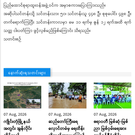
ပြည်ထောင်စုရာထူးဝန်အဖွဲ့ဝင်က အမှာစကားပြောကြားသည်။
အဆိုပါသင်တန်းသို့ သင်တန်းသား ၅၀၊ သင်တန်းသူ ၄၄၈ ဦး စုစုပေါင်း ၄၉၈ ဦး
တက်ရောက်ကြပြီး သင်တန်းကာလမှာ မေ ၁၁ ရက်မှ ဇွန် ၁၂ ရက်အထိ ရက်
သတ္တ ငါးပတ်ကြာ ဖွင့်လှစ်မည်ဖြစ်ကြောင်း သိရသည်။
သတင်းစဉ်
နောက်ဆုံးရသတင်းများ
07 Aug, 2026
07 Aug, 2026
07 Aug, 2026
ကျိုင်းတုံမြို့နယ်
ဆည်တော်ကြီးရေ
ဧရာဝတီ မြစ်ဆုံ-မြစ်
အတွင်း အွန်လိုင်း
လှောင်တမံမှ ရေထိန်း
ညာ မြစ်ဝှမ်းရေအား