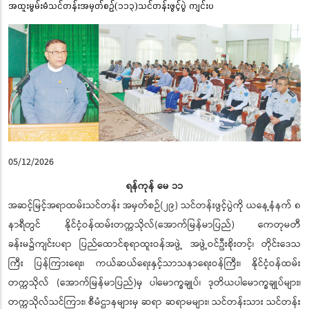
အထူးမွမ်းမံသင်တန်းအမှတ်စဉ်(၁၁၃)သင်တန်းဖွင့်ပွဲ ကျင်းပ
05/12/2026
ရန်ကုန် မေ ၁၁
အဆင့်မြင့်အရာထမ်းသင်တန်း အမှတ်စဉ်(၂၉) သင်တန်းဖွင့်ပွဲကို ယနေ့နံနက် ၈
နာရီတွင် နိုင်ငံ့ဝန်ထမ်းတက္ကသိုလ်(အောက်မြန်မာပြည်) ကေတုမတီ
ခန်းမ၌ကျင်းပရာ ပြည်ထောင်စုရာထူးဝန်အဖွဲ့ အဖွဲ့ဝင်ဦးစိုးတင့်၊ တိုင်းဒေသ
ကြီး ပြန်ကြားရေး၊ ကယ်ဆယ်ရေးနှင့်သာသနာရေးဝန်ကြီး၊ နိုင်ငံ့ဝန်ထမ်း
တက္ကသိုလ် (အောက်မြန်မာပြည်)မှ ပါမောက္ခချုပ်၊ ဒုတိယပါမောက္ခချုပ်များ၊
တက္ကသိုလ်သင်ကြား၊ စီမံဌာနများမှ ဆရာ ဆရာမများ၊ သင်တန်းသား သင်တန်း