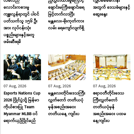
လိမ်လည်
ညှိလွှတ်ထားမှုကြောင့်
လျှပ်စစ်စီမံကိန်း
လောင်းကစားမှု
ချောင်းမကြီးချောင်းရေ
အတွက် ဒေသခံများနှင့်
ကျူးလွန်ရာတွင် ပါဝင်
မြင့်တက်လာပြီး
ဆွေးနွေး
ပတ်သက်သူ ၁၅၆ ဦး
မန္တလေး-မိုးကုတ်ကား
အား လုပ်ငန်းသုံး
လမ်း ‌ရေ‌ကျော်လျက်ရှိ
ပစ္စည်းများနှင့်အတူ
ဖမ်းဆီးရမိ
07 Aug, 2026
07 Aug, 2026
07 Aug, 2026
Esports Nations Cup
မန္တလေးတိုင်းဒေသကြီး
ဧရာဝတီတိုင်းဒေသ
2026 ပြိုင်ပွဲသို့ မြန်မာ
လွှတ်တော် တတိယပုံ
ကြီးလွှတ်တော်
ကိုယ်စားပြု Team
မှန်အစည်းအဝေး
တတိယပုံမှန်
Myanmar MLBB ဝင်
တတိယနေ့ ကျင်းပ
အစည်းအဝေး ပထမ
ရောက်ယှဉ်ပြိုင်မည်
နေ့ကျင်းပ