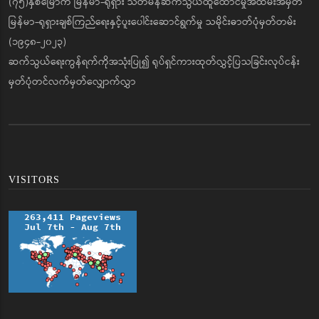
(၇၅)နှစ်မြောက် မြန်မာ-ရုရှား သံတမန်ဆက်သွယ်ထူထောင်မှုအထိမ်းအမှတ်
မြန်မာ-ရုရှားချစ်ကြည်ရေးနှင့်ပူးပေါင်းဆောင်ရွက်မှု သမိုင်းဓာတ်ပုံမှတ်တမ်း
(၁၉၄၈-၂၀၂၃)
ဆက်သွယ်ရေးကွန်ရက်ကိုအသုံးပြု၍ ရုပ်ရှင်ကားထုတ်လွှင့်ပြသခြင်းလုပ်ငန်း
မှတ်ပုံတင်လက်မှတ်လျှောက်လွှာ
VISITORS