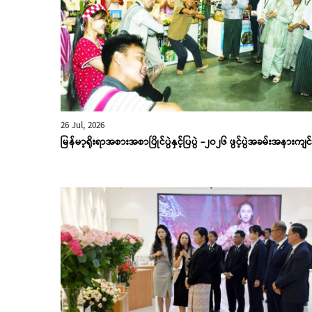
26 Jul, 2026
မြန်မာ့ရိုးရာအစားအစာပြိုင်ပွဲနှင့်ပြပွဲ -၂၀၂၆ ဖွင့်ပွဲအခမ်းအနားကျင