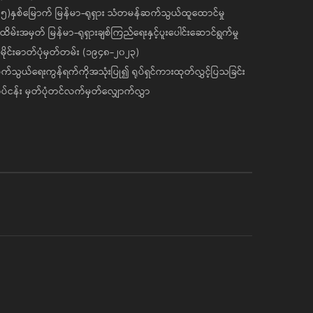
၅)နှစ်မြောက် မြန်မာ-ရုရှား သံတမန်ဆက်သွယ်ထူထောင်မှု
ိမ်းအမှတ် မြန်မာ-ရုရှားချစ်ကြည်ရေးနှင့်ပူးပေါင်းဆောင်ရွက်မှု
ိုင်းဓာတ်ပုံမှတ်တမ်း (၁၉၄၈-၂၀၂၃)
်သွယ်ရေးကွန်ရက်ကိုအသုံးပြု၍ ရုပ်ရှင်ကားထုတ်လွှင့်ပြသခြင်း
ပ်ငန်း မှတ်ပုံတင်လက်မှတ်လျှောက်လွှာ