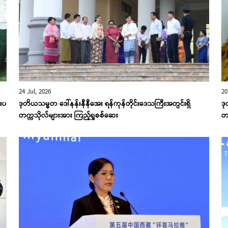
24 Jul, 2026
20
်းပ
ဒုတိယသမ္မတ ဒေါ်နန်းနီနီအေး ရန်ကုန်တိုင်းဒေသကြီးအတွင်းရှိ
ဒ
တက္ကသိုလ်များအား ကြည့်ရှုစစ်ဆေး
တရ