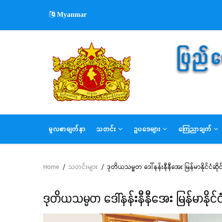
Skip
Myanmar
to
main
content
MAIN
မူလစာမျက်နှာ
သတင်း
ဥပဒေများ
ကြေညာချက်
NAVIGATION
Home
/
သတင်းများ
/
ဒုတိယသမ္မတ ဒေါ်နန်းနီနီအေး မြန်မာနိုင်ငံဆိ
Breadcrumb
ဒုတိယသမ္မတ ဒေါ်နန်းနီနီအေး မြန်မာနိုင