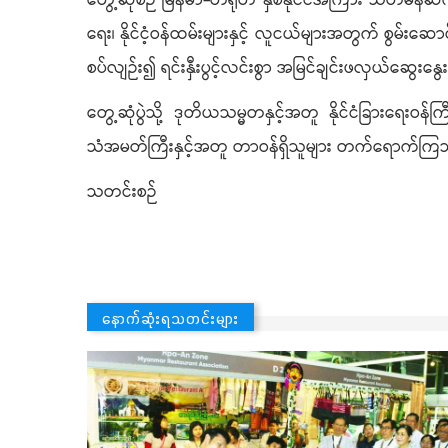
တွေ့ဆုံစဉ် မြန်မာ-တရုတ် နှစ်နိုင်ငံအကြား သံတမန်ဆက်ဆံ
ရေး၊ နိုင်ငံ့ဝန်ထမ်းများနှင့် လူငယ်များအတွက် စွမ်းဆောင
စပ်လျဉ်း၍ ရင်းနှီးပွင့်လင်းစွာ အမြင်ချင်းဖလှယ်ဆွေးန
တွေ့ဆုံပွဲသို့ ဒုတိယသမ္မတနှင့်အတူ နိုင်ငံခြားရေးဝန်
သံအမတ်ကြီးနှင့်အတူ တာဝန်ရှိသူများ တက်ရောက်က
သတင်းစဉ်
နောက်ဆုံးရသတင်းများ