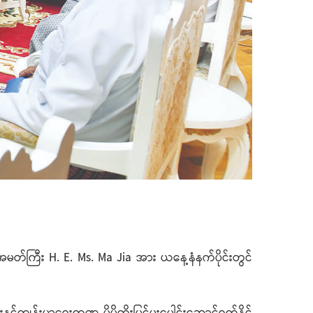
ံအမတ်ကြီး H. E. Ms. Ma Jia အား ယနေ့နံနက်ပိုင်းတွင်