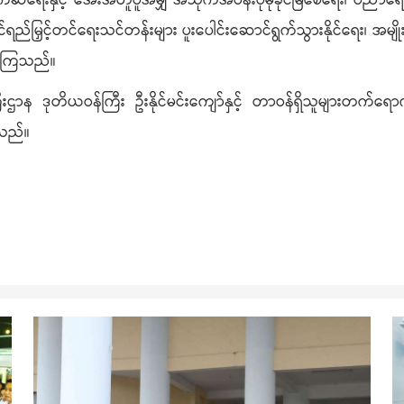
ရေးနှင့် အေးအတူပူအမျှ အသိုက်အဝန်းပိုမိုခိုင်မြဲစေရေး၊ ပညာရေးနှင့်က
်ရည်မြှင့်တင်ရေးသင်တန်းများ ပူးပေါင်းဆောင်ရွက်သွားနိုင်ရေး၊ အမျိုးသမီ
ွေးကြသည်။
ကြီးဌာန ဒုတိယဝန်ကြီး ဦးနိုင်မင်းကျော်နှင့် တာဝန်ရှိသူများတက်ရောက်
ြသည်။