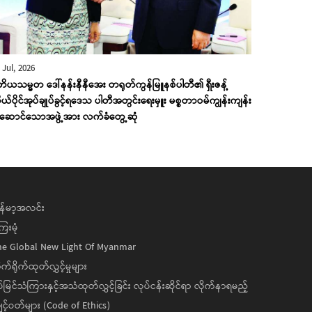
 Jul, 2026
တိယသမ္မတ ဒေါ်နန်းနီနီအေး တရုတ်ကွန်မြူနစ်ပါတီ၏ ရှီးဇန့်
ုယ်ပိုင်အုပ်ချုပ်ခွင့်ရဒေသ ပါတီအတွင်းရေးမှူး မစ္စတာဝမ်ကျွန်းကျန်း
းဆောင်သောအဖွဲ့အား လက်ခံတွေ့ဆုံ
န်မာ့အလင်း
ေးမုံ
he Global New Light Of Myanmar
ုက်ရိုက်ထုတ်လွှင့်မှုများ
ပ်မြင်သံကြားနှင့်အသံထုတ်လွှင့်ခြင်း လုပ်ငန်းဆိုင်ရာ လိုက်နာရမည့်
င့်ဝတ်များ (Code of Ethics)