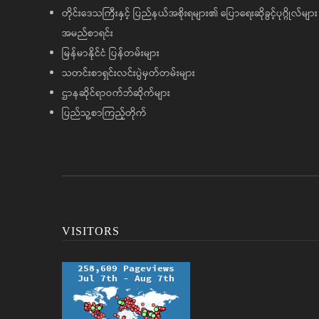
တိုင်းဒေသကြီးနှင့် ပြည်နယ်အစိုးရများ၏ ပြောရေးဆိုခွင့်ပုဂ္ဂိုလ်များ
အမည်စာရင်း
မြန်မာနိုင်ငံ ပြန်တမ်းများ
သတင်းစာရှင်းလင်းပွဲမှတ်တမ်းများ
ဌာနဆိုင်ရာဝက်ဘ်ဆိုက်များ
ပြည်သူ့စာကြည့်တိုက်
VISITORS