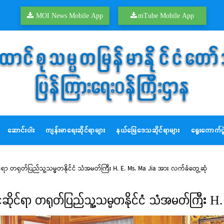
MOI News Mobile App
mTube Mobile App
ဆောင်းပါး
ကျန်းမာရေးဆိုင်ရာများ
နယ်မြေဒေသဆိုင်ရာများ
ရွေးကောက်ပွဲ
ုင်ရာ တရုတ်ပြည်သူ့သမ္မတနိုင်ငံ သံအမတ်ကြီး H. E. Ms. Ma Jia အား လက်ခံတွေ့ဆုံ
်ငံဆိုင်ရာ တရုတ်ပြည်သူ့သမ္မတနိုင်ငံ သံအမတ်ကြီး