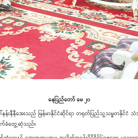
နေပြည်တော် မေ ၂၀
နန်းနီနီအေးသည် မြန်မာနိုင်ငံဆိုင်ရာ တရုတ်ပြည်သူ့သမ္မတနိုင်ငံ သ
 လက်ခံတွေ့ဆုံသည်။