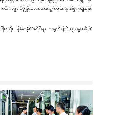
ျန်းမာရေးကဏ္ဍ ပိုမိုတိုးမြှင့်ပူးပေါင်းဆောင်ရွက်နိုင်
းကဏ္ဍ ပိုမိုမြှင့်တင်ဆောင်ရွက်နိုင်ရေးကိစ္စရပ်များနှင့်
ကြပြီး မြန်မာနိုင်ငံဆိုင်ရာ တရုတ်ပြည်သူ့သမ္မတနိုင်ငံ