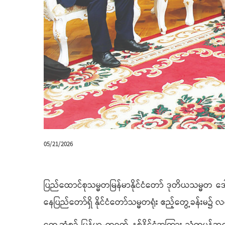
05/21/2026
ပြည်ထောင်စုသမ္မတမြန်မာနိုင်ငံတော် ဒုတိယသမ္မတ ဒေါ်
နေပြည်တော်ရှိ နိုင်ငံတော်သမ္မတရုံး ဧည့်တွေ့ခန်းမ၌