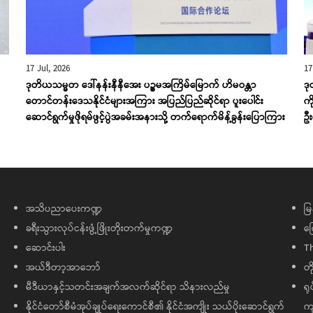
17 Jul, 2026
17
ဒုတိယသမ္မတ ဒေါ်နန်းနီနီအေး ပဉ္စမအကြိမ်မြောက် ဟိမဝန္တာ
ဒု
တောင်တန်းဒေသနိုင်ငံများအကြား အပြည်ပြည်ဆိုင်ရာ ပူးပေါင်း
ကိ
ဆောင်ရွက်မှုဖိုရမ်ဖွင့်ပွဲအခမ်းအနားသို့ တက်ရောက်မိန့်ခွန်းပြောကြား
ဦ
အသိပညာပေးကဏ္ဍ
မြ
ခရီးသွားလုပ်ငန်းဖွံ့ဖြိုးတိုးတက်မှုကဏ္ဍ
ကြ
ဆောင်းပါး
T
အယ်ဒီတာ့အာဘော်
တိ
မီဒီယာနှင့်သတင်းအချက်အလက်ဆိုင်ရာ သိနားလည်မှု
ရု
နိုင်ငံတော်စီမံအုပ်ချုပ်ရေးကောင်စီ၏ နိုင်ငံအကျိုး သယ်ပိုးဆောင်ရွက်
ကျ