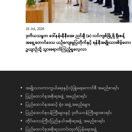
18 Jul, 2026
ဒုတိယသမ္မတ ဒေါ်နန်းနီနီအေး ညင်ချီ (ခ) လင်ကျစ်မြို့ရှိ ရှီးဇန့်
အရှေ့တောင်ဒေသ ယဉ်ကျေးမှုပြတိုက်နှင့် ရန်နီအမျိုးသားစိမ့်တော
ဥယျာဉ်သို့ သွားရောက်ကြည့်ရှုလေ့လာ
အမျိုးသားကာကွယ်ရေးနှင့်လုံခြုံရေးကောင်စီ အမည်စာရင်း
ပြည်ထောင်စုအစိုးရအဖွဲ့ အမည်စာရင်း
ပြည်ထောင်စုအဆင့် ရုံး၊ အဖွဲ့အစည်းများ
ပြည်ထောင်စုဝန်ကြီးများနှင့် ဒုတိယဝန်ကြီးများစာရင်း
တိုင်းဒေသကြီး/ပြည်နယ်အစိုးရအဖွဲ့ အမည်စာရင်း
ပြည်ထောင်စုအစိုးရသတင်းထုတ်ပြန်ရေးအဖွဲ့