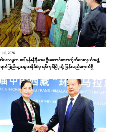
 Jul, 2026
ုတိယသမ္မတ ဒေါ်နန်းနီနီအေး ဦးဆောင်သောကိုယ်စားလှယ်အဖွဲ့
ုတ်ပြည်သူ့သမ္မတနိုင်ငံမှ ရန်ကုန်မြို့သို့ ပြန်လည်ရောက်ရှိ