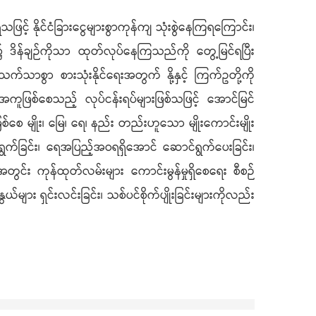
နေရသဖြင့် နိုင်ငံခြားငွေများစွာကုန်ကျ သုံးစွဲနေကြရကြောင်း၊
ိုင်ငံ၌ ဒိန်ချဉ်ကိုသာ ထုတ်လုပ်နေကြသည်ကို တွေ့မြင်ရပြီး
န်းသက်သာစွာ စားသုံးနိုင်ရေးအတွက် နို့နှင့် ကြက်ဥတို့ကို
ူဖြစ်စေသည့် လုပ်ငန်းရပ်များဖြစ်သဖြင့် အောင်မြင်
စေ မျိုး၊ မြေ၊ ရေ၊ နည်း တည်းဟူသော မျိုးကောင်းမျိုး
ာင်ရွက်ခြင်း၊ ရေအပြည့်အဝရရှိအောင် ဆောင်ရွက်ပေးခြင်း၊
းအတွင်း ကုန်ထုတ်လမ်းများ ကောင်းမွန်မှုရှိစေရေး စီစဉ်
များ ရှင်းလင်းခြင်း၊ သစ်ပင်စိုက်ပျိုးခြင်းများကိုလည်း