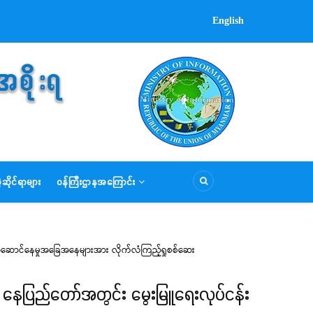
English
ဆိုင်ရာများ
ဝန်ကြီးဌာနအကြောင်း
ာ်ဆောင်နေမှုအခြေအနေများအား လိုက်လံကြည့်ရှုစစ်ဆေး
ြေ နေပြည်တော်အတွင်း မွေးမြူရေးလုပ်ငန်း