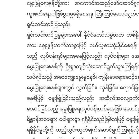
မွေးမြူရေးဇုန်တို့အား အကောင်အထည်ဖော်ဆောင်ရွက်လျ
ကူးစက်ရောဂါဖြစ်ပွားမှုမရှိစေရေး ကြီးကြပ်ဆောင်ရွက်လ
ရှင်းလင်းတင်ပြသည်။
ရှင်းလင်းတင်ပြမှုများအပေါ် နိုင်ငံတော်သမ္မတက တစ်နိ
အား ဈေးနှုန်းသက်သာစွာဖြင့် ဝယ်ယူစားသုံးနိုင်စေရန
သည့် လုပ်ငန်းရှင်များအနေဖြင့်လည်း လုပ်ငန်းများ အေ
မွေးမြူရေးစနစ်ကို ဦးစွာကျင့်သုံးဆောင်ရွက်သွားကြရန
သပ်ရပ်သည့် အစာကျွေးမွေးမှုစနစ်၊ ကျန်းမာရေးစောင့်
မွေးမြူရေးစနစ်များတွင် လွှတ်ခြင်း၊ လှန်ခြင်း၊ လှောင
စနစ်ဖြင့် မွေးမြူခြင်းသည်လည်း အထိုက်အလျောက်အာ
အောင်မြင်သည့် မွေးမြူရေးလုပ်ငန်းတစ်ခုအဖြစ် ဆောင်ရွက်
ရိစ္ဆာန်အစာများ ပေါများစွာ ရရှိနိုင်သည်ဖြစ်သဖြင့် မ
ရရှိနိုင်မှုတို့ကို ထည့်သွင်းတွက်ချက်ဆောင်ရွက်ကြရန်လို