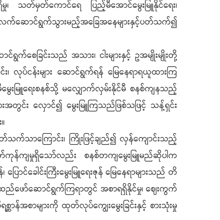
မှု၊ သတ်မှတ်ကောင်ရေ ပြည့်မီအောင်မွေးမြူနိုင်ရေး၊
ှင့် ဆက်လက်ဆောင်ရွက်သွားမည့်အခြေအနေများနှင့်ပတ်သက်၍
်ရွက်စေခြင်းသည် အသား၊ ငါးများနှင့် ဥအမျိုးမျိုးတို့
ြောင်း၊ လုပ်ငန်းများ ဆောင်ရွက်ရန် မြေနေရာရယူထားကြ
ွေးမြူရေးစနစ်သို့ မလျှောက်လှမ်းနိုင်မီ စနစ်ကျနသည့်
ျားအတွင်း လှောင်၍ မွေးမြူကြသည်ဖြစ်သဖြင့် သန့်ရှင်း
း။
စားရိတ်သက်သာကြောင်း၊ ကြိုးဖြင့်ချည်၍ လှန်ကျောင်းသည့်
တ်ကုန်ကျမှုရှိသော်လည်း စနစ်တကျမွေးမြူမည်ဆိုပါက
ုန်၊ ပြောင်ခေါင်းကြီးမွေးမြူရေးဇုန် မြေနေရာများသည် တိ
င်အထည်ဖော်ဆောင်ရွက်ကြရာတွင် အစာရရှိနိုင်မှု၊ ဈေးကွက်
စ္ဆာန်အစာများကို ထုတ်လုပ်ကျွေးမွေးခြင်းနှင့် စားသုံးမှု