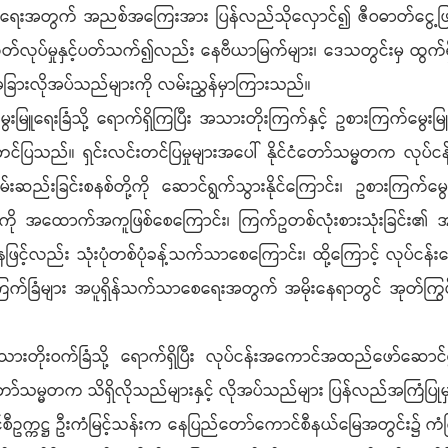
ေရေးအတွက် အညစ်အကြေးအား ပြန်လည်သိုလှောင်၍ ဇီဝဓာတ်ငွေ့ဖြင့် လျ
လုပ်မှုနှင့်ပတ်သက်၍လည်း နေဗီယာမြက်များ၊ ဒေသတွင်းမှ ထွက်ရှိသ
့် အခြားလိုအပ်သည်များကို လမ်းညွှန်မှာကြားသည်။
မြူရေးခြံသို့ ရောက်ရှိကြပြီး အသားတိုးကြက်နှင့် ဥစားကြက်မွေးမြ
င်ပြသည်။ ရှင်းလင်းတင်ပြမှုများအပေါ် နိုင်ငံတော်သမ္မတက လုပ်ငန
်းခြင်းစနစ်တို့ကို ဆောင်ရွက်သွားနိုင်ကြောင်း၊ ဥစားကြက်မွေးမြ
င်းတို့ကို အထောက်အကူဖြစ်စေကြောင်း၊ ကြက်ဥတစ်လုံးစားသုံးခြင်
ြင့်လည်း သုံးပုံတစ်ပုံခန့်သက်သာစေကြောင်း၊ ထို့ကြောင့် လုပ်ငန်း
း၊ ကြက်ခြံများ အပူရှိန်သက်သာစေရေးအတွက် အမိုးနေရာတွင် အုတ်ကြွပ်မ
ားတိုးဝက်ခြံသို့ ရောက်ရှိပြီး လုပ်ငန်းအကောင်အထည်ဖော်ဆောင်ရ
ငံတော်သမ္မတက သိရှိလိုသည်များနှင့် လိုအပ်သည်များ ပြန်လည်အကြံပြ
္ကဋ္ဌ ဦးကံမြင့်သန်းက နေပြည်တော်ကောင်စီနယ်မြေအတွင်း၌ ကံကြီးမွေးမ