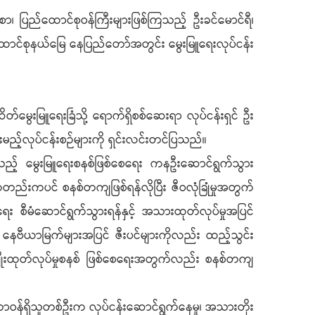
ော၊ ပြည်ထောင်စုဝန်ကြီးများဖြစ်ကြသည့် ဦးခင်မောင်ရီ၊
ည်ထောင်စုနယ်မြေ နေပြည်တော်အတွင်း မွေးမြူရေးလုပ်ငန်း
်မွေးမြူရေးခြံသို့ ရောက်ရှိစစ်ဆေးရာ လုပ်ငန်းရှင် ဦး
့်လုပ်ငန်းစဉ်များကို ရှင်းလင်းတင်ပြသည်။
သည့် မွေးမြူရေးစနစ်ဖြစ်စေရေး ကနဦးဆောင်ရွက်သွား
ကတည်းကပင် စနစ်တကျဖြစ်ရန်လိုပြီး ဇီဝလုံခြုံမှုအတွက်
 စီမံဆောင်ရွက်သွားရန်နှင့် အသားထုတ်လုပ်မှုအပြင်
ာ နေဗီယာမြက်များအပြင် ဇီးပင်များကိုလည်း ထည့်သွင်း
ုက်ပျိုးထုတ်လုပ်မှုစနစ် ဖြစ်စေရေးအတွက်လည်း စနစ်တကျ
ရာ တာဝန်ရှိသူတစ်ဦးက လုပ်ငန်းဆောင်ရွက်နေမှု၊ အသားတိုး