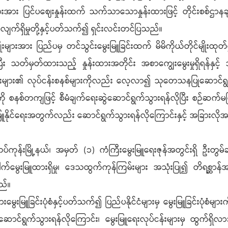
များအား ပြင်ပဈေးနှုန်းထက် သက်သာသောနှုန်းထားဖြင့် တိုင်းစစ်ဌာနခ
လျက်ရှိမှုတို့နှင့်ပတ်သက်၍ ရှင်းလင်းတင်ပြသည်။
ုးများအား ပြည်ပမှ တင်သွင်းမွေးမြူခြင်းထက် မိမိကိုယ်တိုင်မျိုးထုတ်
တ်မှတ်ထားသည့် နှုန်းထားအတိုင်း အစာကျွေးမွေးမှုရှိရန်နှင့
န်းများ၏ လုပ်ငန်းစနစ်များကိုလည်း လေ့လာ၍ သုတေသနပြုဆောင်ရွက်သွာ
့ကို စနစ်တကျဖြင့် စီမံချက်ရေးဆွဲဆောင်ရွက်သွားရန်လိုပြီး စဉ်ဆက
းမြူနိုင်ရေးအတွက်လည်း ဆောင်ရွက်သွားရန်လိုကြောင်းနှင့် အခြားလိ
ကုန်းမြို့နယ်၊ အမှတ် (၁) ကံကြီးမွေးမြူရေးဇုန်အတွင်းရှိ ဦးတွမ်ခင်
ေါက်မွေးမြူထားရှိမှု၊ ဒေသထွက်ကုန်ကြမ်းများ အသုံးပြု၍ တိရစ္ဆာန်အစာထု
ည်။
ားမွေးမြူခြင်းပုံစံနှင့်ပတ်သက်၍ ပြည်ပနိုင်ငံများမှ မွေးမြူခြင်းပုံစ
ာင်ရွက်သွားရန်လိုကြောင်း၊ မွေးမြူရေးလုပ်ငန်းများမှ ထွက်ရ