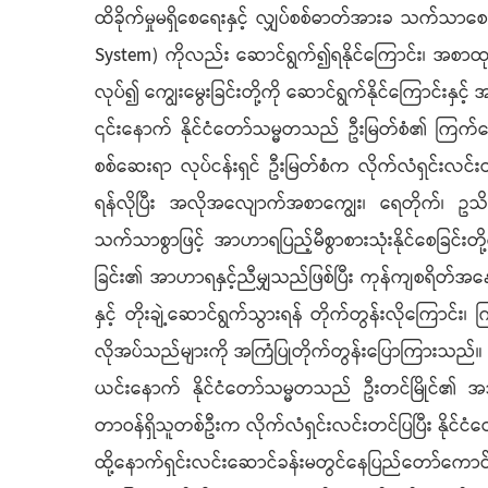
ထိခိုက်မှုမရှိစေရေးနှင့် လျှပ်စစ်ဓာတ်အားခ သက်သာစ
System) ကိုလည်း ဆောင်ရွက်၍ရနိုင်ကြောင်း၊ အစာထုတ်
လုပ်၍ ကျွေးမွေးခြင်းတို့ကို ဆောင်ရွက်နိုင်ကြောင်းနှင
၎င်းနောက် နိုင်ငံတော်သမ္မတသည် ဦးမြတ်စံ၏ ကြက်မွေး
စစ်ဆေးရာ လုပ်ငန်းရှင် ဦးမြတ်စံက လိုက်လံရှင်းလင်းတ
ရန်လိုပြီး အလိုအလျောက်အစာကျွေး၊ ရေတိုက်၊ ဥသိမ်းဆည
သက်သာစွာဖြင့် အာဟာရပြည့်မီစွာစားသုံးနိုင်စေခြ
ခြင်း၏ အာဟာရနှင့်ညီမျှသည်ဖြစ်ပြီး ကုန်ကျစရိတ်အနေဖ
နှင့် တိုးချဲ့ဆောင်ရွက်သွားရန် တိုက်တွန်းလိုကြောင်
လိုအပ်သည်များကို အကြံပြုတိုက်တွန်းပြောကြားသည်။
ယင်းနောက် နိုင်ငံတော်သမ္မတသည် ဦးတင်မြိုင်၏ အသ
တာဝန်ရှိသူတစ်ဦးက လိုက်လံရှင်းလင်းတင်ပြပြီး နိုင်
ထို့နောက်ရှင်းလင်းဆောင်ခန်းမတွင်နေပြည်တော်ကောင်စီဥက