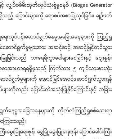
ှပ်စစ်မီးထုတ်လုပ်သုံးစွဲမှုစနစ် (Biogas Generator
ည့် ပြောင်းများကို ရောစပ်အစာပြုလုပ်ခြင်း၊ ချဉ်ဖတ်
ူရေးလုပ်ငန်းဆောင်ရွက်နေမှုအခြေအနေများကို ကြည့်ရှု
်းဆောင်ရွက်မှုများအား အဆင့်ဆင့် အဆင့်မြှင့်တင်သွား
ူခြင်းသည် စားရေရိက္ခာပေါများစေခြင်းနှင့် ဈေးနှုန်း
း၏ အစာအာဟာရရရှိမှုသည် ကြက်သား ၅ ကျပ်သားစားသုံး
ဆောင်ရွက်မှုများကို အောင်မြင်အောင်ဆောင်ရွက်သွားရန်
ျားကိုလည်း ပြောင်းလဲအသုံးပြုနိုင်ကြောင်းနှင့် အခြား
ွက်နေမှုအခြေအနေများကို လိုက်လံကြည့်ရှုစစ်ဆေးရာ
ုမှာကြားသည်။
ြူရေးဇုန်၊ ရွှေမြို့မွေးမြူရေးဇုန်၊ ပြောင်ခေါင်းကြီး