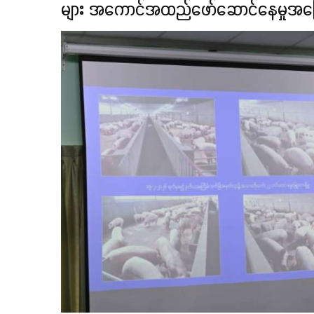
များ အကောင်အထည်ဖော်ဆောင်နေမှုအခြေ