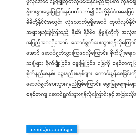
ဖူလုံအောင် မွေးမြူထုတ်လုပ်ပေးနိုင်မည်ဆိုပါက ကုန်ဈေးနှ
နို့စားနွားမွေးမြူခြင်းနှင့်ပတ်သက်၍ မိမိတို့နိုင်ငံအနေဖြင
မိမိတို့နိုင်ငံအတွင်း လုံလောက်မှုရှိအောင် ထုတ်လုပ်နို
အများစုသုံးစွဲကြသည့် နို့ဆီ၊ နို့စိမ်း၊ နို့မှုန့်တို့
အပြည့်အဝရရှိအောင် ဆောင်ရွက်ပေးသွားရန်လိုကြောင်
အောင် ဆောင်ရွက်သွားကြစေလိုကြောင်း၊ စိုက်ပျိုးရေးလ
သန့်များ စိုက်ပျိုးခြင်း၊ မွေးမြူခြင်း၊ မြေကို စနစ်
စိုက်နည်းစနစ်၊ မွေးနည်းစနစ်များ ကောင်းမွန်စေခြင်းတိ
ဆောင်ရွက်ပေးသွားရမည်ဖြစ်ကြောင်း၊ မွေးမြူရေးဇုန်များအ
စနစ်တကျ ဆောင်ရွက်သွားရန်လိုကြောင်းနှင့် အခြားလို
နောက်ဆုံးရသတင်းများ