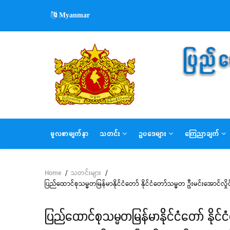
Skip
Myanmar
to
main
content
MAIN
မူလစာမျက်နှာ
သတင်း
ဥပဒေများ
ကြေညာချက်
NAVIGATION
Home
/
သတင်းများ
/
Breadcrumb
ပြည်ထောင်စုသမ္မတမြန်မာနိုင်ငံတော် နိုင်ငံတော်သမ္မတ ဦးမင်းအောင်
ပြည်ထောင်စုသမ္မတမြန်မာနိုင်ငံတော် နို