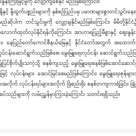
ုန်းကြီးမြင့်မှုကို လျော့ကျစေနိုင် မည်ဖြစ်ကြောင်း။
့် နို့နှင့် နို့ထွက်ပစ္စည်းများကို နှစ်စဉ်ပြည်ပမှ ပမာဏများစွာတင်သွင်း
င်မည်ဆိုပါက တင်သွင်းမှုကို လျှော့ချနိုင်မည်ဖြစ်ကြောင်း၊ မိမိတို့န
ကို အလုံအလောက်ထုတ်လုပ်နိုင်ရန်လိုကြောင်း၊ အာဟာရပြည့်မီစွာနှင့် ဈေးနှု
း၊ နေပြည်တော်ကောင်စီနယ်မြေနှင့် နိုင်ငံတော်အတွက် အထောက်အက
ုပ်ငန်းဆောင်ရွက်သည်ဖြစ်စေ၊ မွေးမြူရေးလုပ်ငန်း ဆောင်ရွက်သည်ဖြစ်
တကျပြုပြင်စိုက်ပျိုးသကဲ့သို့ စနစ်ကျသည့် မွေးမြူရေးစနစ်ဖြစ်အောင်ဆေ
ု့ဖြင့် လုပ်ငန်းများ အောင်မြင်စေမည်ဖြစ်ကြောင်း၊ မွေးမြူရေးဇုန်မျာ
လိုက် လုပ်ငန်းရပ်များအလိုက် ခြံစည်းရိုး စနစ်တကျကာရံခြင်း၊ ခြုံနွယ်
အပ်သည်များကို လမ်းညွှန်မှာကြားခဲ့ကြောင်း သတင်းရရှိသည်။