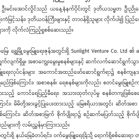
တ ဦးမင်းအောင်လှိုင်သည် ယနေ့နံနက်ပိုင်းတွင် ဒုတိယသမ္မတ ဦးညိုစ
းကံမြင့်သန်း၊ ဒုတိယဝန်ကြီးများနှင့် တာဝန်ရှိသူများ လိုက်ပါ၍ ပြ
ကို လိုက်လံကြည့်ရှုစစ်ဆေးသည်။
 ရွှေမြို့မွေးမြူရေးဇုန်အတွင်းရှိ Sunlight Venture Co. Ltd ၏ ဆိတ
်ရှိမှု၊ အစာကျွေးမွေးမှုစနစ်များနှင့် ဆက်လက်ဆောင်ရွက်သွားမည
မွေးမြူရေးလုပ်ငန်းများ အကောင်အထည်ဖော်ဆောင်ရွက်ရာ၌ စနစ်ကျန
သွားရမည်ဖြစ်ကြောင်း၊ အစာစနစ်၊ ရေစနစ်များကိုလည်း စတင်မွေးမြူစဉ်
းသည့် ကောင်ရေပြည့်မီရေး၊ အသားထုတ်လုပ်မှု စနစ်တကျဖြစ်စေရေး
ြောင်း၊ မိမိတို့အားခွင့်ပြုပေးထားသည့် မြေဧရိယာအတွင်း ဆိတ်အစ
မည်ဖြစ်ကြောင်း၊ ဆိတ်အစာမြက် စိုက်ပျိုးရာ၌ စဉ်ဆက်မပြတ်သည့် စိ
်သည်များကို လမ်းညွှန်မှာကြားသည်။
န်အတွင်းရှိ နယ်မြေခံတပ်ရင်း၊ ဝက်မွေးမြူရေးခြံသို့ ရောက်ရှိစစ်ဆေး