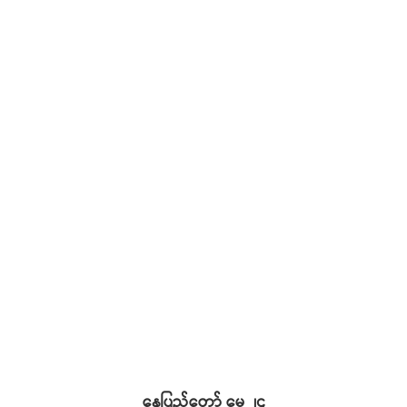
နေပြည်တော် မေ ၂၄