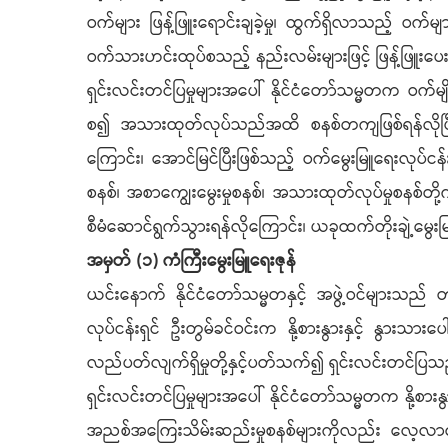
ဝက်များ ဖြန့်ဖြူးရောင်းချခဲ့မှု၊ ထွက်ရှိလာသည့် ဝက်
ဝက်သားဟင်းထုပ်စသည့် နည်းလမ်းများဖြင့် ဖြန့်ဖြူးပေး
ရှင်းလင်းတင်ပြမှုများအပေါ် နိုင်ငံတော်သမ္မတက ဝက်မျိ
စ၍ အသားထုတ်လုပ်သည်အထိ စနစ်တကျဖြစ်ရန်လိုပြီး သ
ကြောင်း၊ အောင်မြင်ပြီးဖြစ်သည့် ဝက်မွေးမြူရေးလုပ်င
စနစ်၊ အစာကျွေးမွေးမှုစနစ်၊ အသားထုတ်လုပ်မှုစနစ်တို
စီမံဆောင်ရွက်သွားရန်လိုကြောင်း၊ ယခုထက်တိုးချဲ့မွေ
အမှတ် (၁) ကံကြီးမွေးမြူရေးဇုန်
ယင်းနောက် နိုင်ငံတော်သမ္မတနှင့် အဖွဲ့ဝင်များသည် တပ်
လုပ်ငန်းရှင် ဦးတွမ်ခင်ဝင်းက နို့စားနွားနှင့် နွားသားပ
လည်ပတ်လျက်ရှိမှုတို့နှင့်ပတ်သက်၍ ရှင်းလင်းတင်ပြသ
ရှင်းလင်းတင်ပြမှုများအပေါ် နိုင်ငံတော်သမ္မတက နို့စားနွ
အညစ်အကြေးသိမ်းဆည်းမှုစနစ်များကိုလည်း လေ့လာဆေ