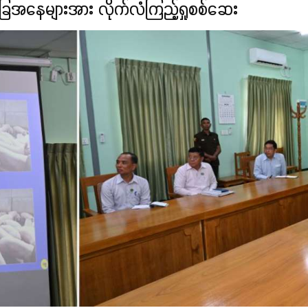
အနေများအား လိုက်လံကြည့်ရှုစစ်ဆေး