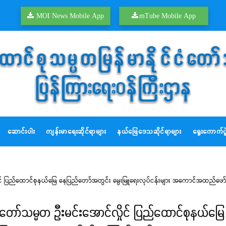
MOI News Mobile App
mTube Mobile App
ဆောင်းပါး
ကျန်းမာရေးဆိုင်ရာများ
နယ်မြေဒေသဆိုင်ရာများ
ရွေးကောက်ပွဲ
လှိုင် ပြည်ထောင်စုနယ်မြေ နေပြည်တော်အတွင်း မွေးမြူရေးလုပ်ငန်းများ အကောင်အထည်ဖေ
င်ငံတော်သမ္မတ ဦးမင်းအောင်လှိုင် ပြည်ထောင်စုနယ်မ