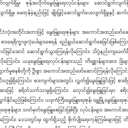
က်ရှိမှု၊ ဇုန်အလိုက်မွေးမြူရေးလုပ်ငန်းများ ဆောင်ရွက်လျက်ရှိ
ျက်ရှိမှု၊ မေထုန်မဲ့နည်းဖြင့် မျိုးမြှင့်ဆောင်ရွက်ပေးလျက်ရှိမှုန
ုင်ငံလုံးအတိုင်းအတာဖြင့် မွေးမြူရေးဇုန်များ အကောင်အထည်ဖော်ဆောင
်၊ စားရေရိက္ခာဖူလုံပေါများစေရန် ရည်ရွယ်ဆောင်ရွက်စေခြင်းဖြစ်က
ာင်မြင်အောင် ဆောင်ရွက်သွားကြရန်လိုကြောင်း၊ သိပ္ပံနည်းကျခေတ်မီမ
်လိုကြောင်း၊ ယခုမွေးမြူရေးလုပ်ငန်းများသည် တိရစ္ဆာန်များအား ခြံမ
ရှောက်မှုစနစ်တို့ကို ဦးစွာ အကောင်အထည်ဖော်ဆောင်ကြရန်လိုကြောင်
်ခြင်းဟူ၍ရှိကြောင်း၊ စားကျက်များအတွင်း လွှတ်၍မွေးမြူခြင်းဖြင့် 
းဖြင့် စရိတ်သက်သာမှုရှိကြောင်း၊ လှောင်၍မွေးမြူခြင်းမှာ စရိ
နိုင်မည်ဖြစ်ကြောင်း၊ ယခုကံကြီးမွေးမြူရေးဇုန်၊ ရွှေမြို့မွေးမြူရေးဇ
ွေးမြူရေးဇုန်များ သတ်မှတ်မွေးမြူစေခြင်းဖြစ်ပြီး လုပ်ငန်းများ အကော
ကြောင်း၊ ဒေသတွင်းမှ ထွက်ရှိသည့် စိုက်ပျိုးရေးကုန်ကြမ်းများဖြင့် တိရ