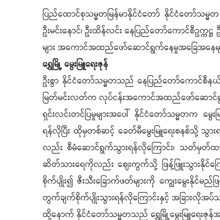
ပြည်ထောင်စုသမ္မတမြန်မာနိုင်ငံတော် နိုင်ငံတော်သမ္မ
ဦးမင်းနောင်၊ ဦးထိန်လင်း နေပြည်တော်ကောင်စီဥက္ကဋ္ဌ ဦ
များ အကောင်အထည်ဖော်ဆောင်ရွက်နေမှုအခြေအနေများ
ရွှေမြို့ မွေးမြူရေးဇုန်
ဦးစွာ နိုင်ငံတော်သမ္မတသည် နေပြည်တော်ကောင်စီနယ်မြေ၊
မြတ်မင်းလတ်က လုပ်ငန်းအကောင်အထည်ဖော်ဆောင်ရွက်လျက
ရှင်းလင်းတင်ပြမှုများအပေါ် နိုင်ငံတော်သမ္မတက 
ရန်လိုပြီး ထိုမှတစ်ဆင့် ခေတ်မီမွေးမြူရေးစနစ်သို့ 
လည်း စီမံဆောင်ရွက်သွားရန်လိုကြောင်း၊ သတ်မှတ်ထာ
ဆိတ်သားရေကိုလည်း ဈေးကွက်သို့ ဖြန့်ဖြူးသွားနိုင်က
စိုက်ပျိုး၍ ဇီးသီးခြောက်ဖတ်များကို ကျွေးမွေးနိုင်
တွက်ချက်စိုက်ပျိုးသွားရန်လိုကြောင်းနှင့် အခြားလိုအပ
ထို့နောက် နိုင်ငံတော်သမ္မတသည် ရွှေမြို့မွေးမြူရေးဇု