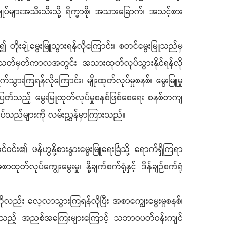
ျုပ်များအသီးသီးသို့ ရိက္ခာစို၊ အသားခြောက်၊ အသင့်စား
၍ တိုးချဲ့မွေးမြူသွားရန်လိုကြောင်း၊ စတင်မွေးမြူသည်မှ
် သတ်မှတ်ကာလအတွင်း အသားထုတ်လုပ်သွားနိုင်ရန်လို
းကြရန်လိုကြောင်း၊ မျိုးထုတ်လုပ်မှုစနစ်၊ မွေးမြူမှု
်မပြတ်သည့် မွေးမြူထုတ်လုပ်မှုစနစ်ဖြစ်စေရေး စနစ်တကျ
ုအပ်သည်များကို လမ်းညွှန်မှာကြားသည်။
ဝင်း၏ ဖန်ဟွနို့စားနွားမွေးမြူရေးခြံသို့ ရောက်ရှိကြရာ
တ်လုပ်ကျွေးမွေးမှု၊ နို့ချက်စက်ရုံနှင့် ဒိန်ချဉ်စက်ရုံ
ံများကိုလည်း လေ့လာသွားကြရန်လိုပြီး အစာကျွေးမွေးမှုစနစ်၊
ှိလာသည့် အညစ်အကြေးများကြောင့် သဘာဝပတ်ဝန်းကျင်