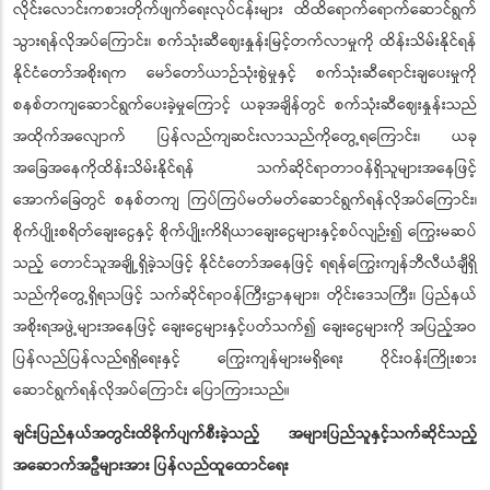
လိုင်းလောင်းကစားတိုက်ဖျက်ရေးလုပ်ငန်းများ ထိထိရောက်ရောက်ဆောင်ရွက်
သွားရန်လိုအပ်ကြောင်း၊ စက်သုံးဆီဈေးနှုန်းမြင့်တက်လာမှုကို ထိန်းသိမ်းနိုင်ရန်
နိုင်ငံတော်အစိုးရက မော်တော်ယာဉ်သုံးစွဲမှုနှင့် စက်သုံးဆီရောင်းချပေးမှုကို
စနစ်တကျဆောင်ရွက်ပေးခဲ့မှုကြောင့် ယခုအချိန်တွင် စက်သုံးဆီဈေးနှုန်းသည်
အထိုက်အလျောက် ပြန်လည်ကျဆင်းလာသည်ကိုတွေ့ရကြောင်း၊ ယခု
အခြေအနေကိုထိန်းသိမ်းနိုင်ရန် သက်ဆိုင်ရာတာဝန်ရှိသူများအနေဖြင့်
အောက်ခြေတွင် စနစ်တကျ ကြပ်ကြပ်မတ်မတ်ဆောင်ရွက်ရန်လိုအပ်ကြောင်း၊
စိုက်ပျိုးစရိတ်ချေးငွေနှင့် စိုက်ပျိုးကိရိယာချေးငွေများနှင့်စပ်လျဉ်း၍ ကြွေးမဆပ်
သည့် တောင်သူအချို့ရှိခဲ့သဖြင့် နိုင်ငံတော်အနေဖြင့် ရရန်ကြွေးကျန်ဘီလီယံချီရှိ
သည်ကိုတွေ့ရှိရသဖြင့် သက်ဆိုင်ရာဝန်ကြီးဌာနများ၊ တိုင်းဒေသကြီး၊ ပြည်နယ်
အစိုးရအဖွဲ့များအနေဖြင့် ချေးငွေများနှင့်ပတ်သက်၍ ချေးငွေများကို အပြည့်အဝ
ပြန်လည်ပြန်လည်ရရှိရေးနှင့် ကြွေးကျန်များမရှိရေး ဝိုင်းဝန်းကြိုးစား
ဆောင်ရွက်ရန်လိုအပ်ကြောင်း ပြောကြားသည်။
ချင်းပြည်နယ်အတွင်းထိခိုက်ပျက်စီးခဲ့သည့် အများပြည်သူနှင့်သက်ဆိုင်သည့်
အဆောက်အဦများအား ပြန်လည်ထူထောင်ရေး