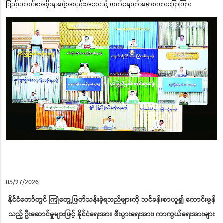
ပြည်ထောင်စုအစိုးရအဖွဲ့အစည်းအဝေးသို့ တက်ရောက်အမှာစကားပြောကြား
05/27/2026
နိုင်ငံတော်တွင် ကြုံတွေ့ဖြတ်သန်းခဲ့ရသည်များကို သင်ခန်းစာယူ၍ ကောင်းမွန်
သည့် ဦးဆောင်မှုများဖြင့် နိုင်ငံရေးအား၊ စီးပွားရေးအား၊ ကာကွယ်ရေးအားများ