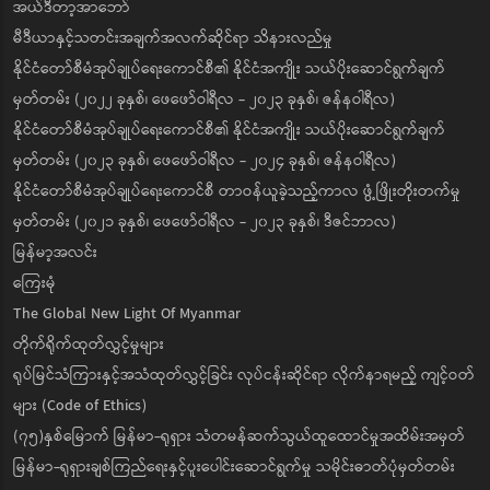
အယ်ဒီတာ့အာဘော်
မီဒီယာနှင့်သတင်းအချက်အလက်ဆိုင်ရာ သိနားလည်မှု
နိုင်ငံတော်စီမံအုပ်ချုပ်ရေးကောင်စီ၏ နိုင်ငံအကျိုး သယ်ပိုးဆောင်ရွက်ချက်
မှတ်တမ်း (၂၀၂၂ ခုနှစ်၊ ဖေဖော်ဝါရီလ - ၂၀၂၃ ခုနှစ်၊ ဇန်နဝါရီလ)
နိုင်ငံတော်စီမံအုပ်ချုပ်ရေးကောင်စီ၏ နိုင်ငံအကျိုး သယ်ပိုးဆောင်ရွက်ချက်
မှတ်တမ်း (၂၀၂၃ ခုနှစ်၊ ဖေဖော်ဝါရီလ - ၂၀၂၄ ခုနှစ်၊ ဇန်နဝါရီလ)
နိုင်ငံတော်စီမံအုပ်ချုပ်ရေးကောင်စီ တာဝန်ယူခဲ့သည့်ကာလ ဖွံ့ဖြိုးတိုးတက်မှု
မှတ်တမ်း (၂၀၂၁ ခုနှစ်၊ ဖေဖော်ဝါရီလ - ၂၀၂၃ ခုနှစ်၊ ဒီဇင်ဘာလ)
မြန်မာ့အလင်း
ကြေးမုံ
The Global New Light Of Myanmar
တိုက်ရိုက်ထုတ်လွှင့်မှုများ
ရုပ်မြင်သံကြားနှင့်အသံထုတ်လွှင့်ခြင်း လုပ်ငန်းဆိုင်ရာ လိုက်နာရမည့် ကျင့်ဝတ်
များ (Code of Ethics)
(၇၅)နှစ်မြောက် မြန်မာ-ရုရှား သံတမန်ဆက်သွယ်ထူထောင်မှုအထိမ်းအမှတ်
မြန်မာ-ရုရှားချစ်ကြည်ရေးနှင့်ပူးပေါင်းဆောင်ရွက်မှု သမိုင်းဓာတ်ပုံမှတ်တမ်း