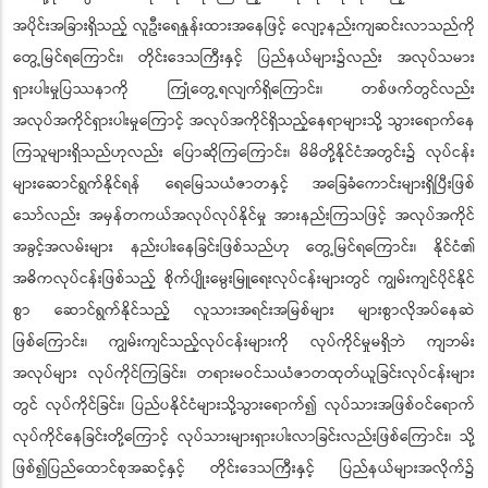
အပိုင်းအခြားရှိသည့် လူဦးရေနှုန်းထားအနေဖြင့် လျော့နည်းကျဆင်းလာသည်ကို
တွေ့မြင်ရကြောင်း၊ တိုင်းဒေသကြီးနှင့် ပြည်နယ်များ၌လည်း အလုပ်သမား
ရှားပါးမှုပြဿနာကို ကြုံတွေ့ရလျက်ရှိကြောင်း၊ တစ်ဖက်တွင်လည်း
အလုပ်အကိုင်ရှားပါးမှုကြောင့် အလုပ်အကိုင်ရှိသည့်နေရာများသို့ သွားရောက်နေ
ကြသူများရှိသည်ဟုလည်း ပြောဆိုကြကြောင်း၊ မိမိတို့နိုင်ငံအတွင်း၌ လုပ်ငန်း
များဆောင်ရွက်နိုင်ရန် ရေမြေသယံဇာတနှင့် အခြေခံကောင်းများရှိပြီးဖြစ်
သော်လည်း အမှန်တကယ်အလုပ်လုပ်နိုင်မှု အားနည်းကြသဖြင့် အလုပ်အကိုင်
အခွင့်အလမ်းများ နည်းပါးနေခြင်းဖြစ်သည်ဟု တွေ့မြင်ရကြောင်း၊ နိုင်ငံ၏
အဓိကလုပ်ငန်းဖြစ်သည့် စိုက်ပျိုးမွေးမြူရေးလုပ်ငန်းများတွင် ကျွမ်းကျင်ပိုင်နိုင်
စွာ ဆောင်ရွက်နိုင်သည့် လူသားအရင်းအမြစ်များ များစွာလိုအပ်နေဆဲ
ဖြစ်ကြောင်း၊ ကျွမ်းကျင်သည့်လုပ်ငန်းများကို လုပ်ကိုင်မှုမရှိဘဲ ကျဘမ်း
အလုပ်များ လုပ်ကိုင်ကြခြင်း၊ တရားမဝင်သယံဇာတထုတ်ယူခြင်းလုပ်ငန်းများ
တွင် လုပ်ကိုင်ခြင်း၊ ပြည်ပနိုင်ငံများသို့သွားရောက်၍ လုပ်သားအဖြစ်ဝင်ရောက်
လုပ်ကိုင်နေခြင်းတို့ကြောင့် လုပ်သားများရှားပါးလာခြင်းလည်းဖြစ်ကြောင်း၊ သို့
ဖြစ်၍ပြည်ထောင်စုအဆင့်နှင့် တိုင်းဒေသကြီးနှင့် ပြည်နယ်များအလိုက်၌