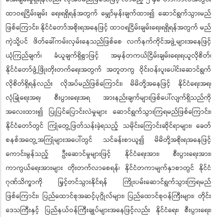
ထာဝရငြိမ်းချမ်း ရေးရရှိရန်အတွက် မျှော်မှန်းချက်ထား၍ ဆောင်ရွက်သွားမည်
ဖြစ်ကြောင်း၊ နိုင်ငံတော်အစိုးရအနေဖြင့် ထာဝရငြိမ်းချမ်းရေးရရှိရန်အတွက် မည်
ကဲ့သို့ပင် ဖိတ်ခေါ်ကမ်းလှမ်းနေသည်ဖြစ်စေ လက်နက်ကိုင်အဖွဲ့များအနေဖြင့်
ယုံကြည်ချက်၊ ခံယူချက်ရှိစွာဖြင့် အမှန်တကယ်ငြိမ်းချမ်းရေးရယူလိုစိတ်၊
နိုင်ငံတော်ဖွံ့ဖြိုးတိုးတက်ရေးအတွက် အတူတကွ ဝိုင်းဝန်းပူးပေါင်းဆောင်ရွက်
လိုစိတ်ရှိရန်လည်း လိုအပ်မည်ဖြစ်ကြောင်း၊ မိမိတို့အနေဖြင့် နိုင်ငံရေးအရ၊
လုံခြုံရေးအရ၊ စီးပွားရေးအရ အားနည်းချက်များဖြစ်ပေါ်လျက်ရှိသည်ကို
အလေးထား၍ ပြုပြင်ပြောင်းလဲမှုများ ဆောင်ရွက်သွားကြရမည်ဖြစ်ကြောင်း၊
နိုင်ငံတော်တွင် ကြုံတွေ့ဖြတ်သန်းခဲ့ရသည့် သမိုင်းကြောင်းဆိုင်ရာများ၊ ခေတ်
စနစ်အတွေ့အကြုံများအပေါ်တွင် သင်ခန်းစာယူ၍ မိမိတို့အစိုးရအနေဖြင့်
ကောင်းမွန်သည့် ဦးဆောင်မှုများဖြင့် နိုင်ငံရေးအား၊ စီးပွားရေးအား၊
ကာကွယ်ရေးအားများ တိုးတက်လာစေရန်၊ နိုင်ငံတကာမျက်နှာစာတွင် နိုင်ငံ
ဂုဏ်သိက္ခာကို မြှင့်တင်သွားနိုင်ရန် ကြိုးပမ်းဆောင်ရွက်သွားကြရမည်
ဖြစ်ကြောင်း၊ ပြည်ထောင်စုအဆင့်ပုဂ္ဂိုလ်များ၊ ပြည်ထောင်စုဝန်ကြီးများ၊ တိုင်း
ဒေသကြီးနှင့် ပြည်နယ်ဝန်ကြီးချုပ်များအနေဖြင့်လည်း နိုင်ငံရေး၊ စီးပွားရေး၊