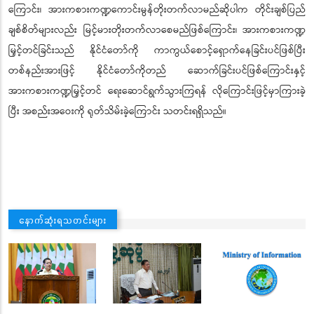
ကြောင်း၊ အားကစားကဏ္ဍကောင်းမွန်တိုးတက်လာမည်ဆိုပါက တိုင်းချစ်ပြည်
ချစ်စိတ်များလည်း မြင့်မားတိုးတက်လာစေမည်ဖြစ်ကြောင်း၊ အားကစားကဏ္ဍ
မြှင့်တင်ခြင်းသည် နိုင်ငံတော်ကို ကာကွယ်စောင့်ရှောက်နေခြင်းပင်ဖြစ်ပြီး
တစ်နည်းအားဖြင့် နိုင်ငံတော်ကိုတည် ဆောက်ခြင်းပင်ဖြစ်ကြောင်းနှင့်
အားကစားကဏ္ဍမြှင့်တင် ရေးဆောင်ရွက်သွားကြရန် လိုကြောင်းဖြင့်မှာကြားခဲ့
ပြီး အစည်းအဝေးကို ရုတ်သိမ်းခဲ့ကြောင်း သတင်းရရှိသည်။
နောက်ဆုံးရသတင်းများ