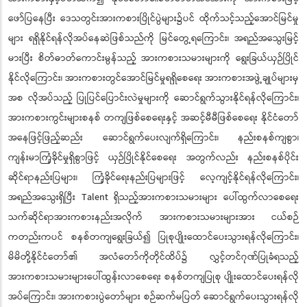
ဖော်ပြနေပြီး ဒေသတွင်းအားကစားပြိုင်ပွဲများ၌ပင် ထိုက်သင့်သည့်အောင်မြင်မှု
များ ရရှိနိုင်ရန်လိုအပ်နေဆဲဖြစ်သည်ကို မြင်တွေ့ရကြောင်း၊ အရည်အသွေးမြင့်
မားပြီး စိတ်ဓာတ်ကောင်းမွန်သည့် အားကစားသမားများကို ရွေးခြယ်ယှဉ်ပြိုင်
နိုင်လိုကြောင်း၊ အားကစားတွင်အောင်မြင်မှုရရှိစေရေး အားကစားအဖွဲ့ချုပ်များမှ
အစ လိုအပ်သည့် ပြုပြင်ပြောင်းလဲမှုများကို ဆောင်ရွက်သွားနိုင်ရန်လိုကြောင်း၊
အားကစားကွင်းများစနစ် တကျဖြစ်စေရေးနှင့် အဆင့်မီမီဖြစ်စေရေး နိုင်ငံတော်
အနေဖြင့်ဖြည့်ဆည်း ဆောင်ရွက်ပေးလျက်ရှိကြောင်း၊ နည်းစနစ်ကျစွာ၊
ကျန်းမာကြံ့ခိုင်မှုရှိစွာဖြင့် ယှဉ်ပြိုင်နိုင်စေရေး အတွက်လည်း နည်းစနစ်ပိုင်း
ဆိုင်ရာနည်းပြများ၊ ကြံ့ခိုင်ရေးနည်းပြများဖြင့် လေ့ကျင့်နိုင်ရန်လိုကြောင်း၊
အရည်အသွေးရှိပြီး Talent ရှိသည့်အားကစားသမားများ ပေါ်ထွက်လာစေရေး
သက်ဆိုင်ရာအားကစားနည်းအလိုက် အားကစားသမားများအား ငယ်စဉ်
ကတည်းကပင် စနစ်တကျရွေးခြယ်၍ ပြုစုပျိုးထောင်ပေးသွားရန်လိုကြောင်း၊
မိမိတို့နိုင်ငံတော်၏ အလံတော်ကိုတိုင်ထိပ်၌ လွှင့်တင်ဂုဏ်ပြုခံရသည့်
အားကစားသမားများပေါ်ထွန်းလာစေရေး စနစ်တကျပြုစု ပျိုးထောင်ပေးရန်လို
အပ်ကြောင်း၊ အားကစားပွဲတော်များ စဉ်ဆက်မပြတ် ဆောင်ရွက်ပေးသွားရန်လို