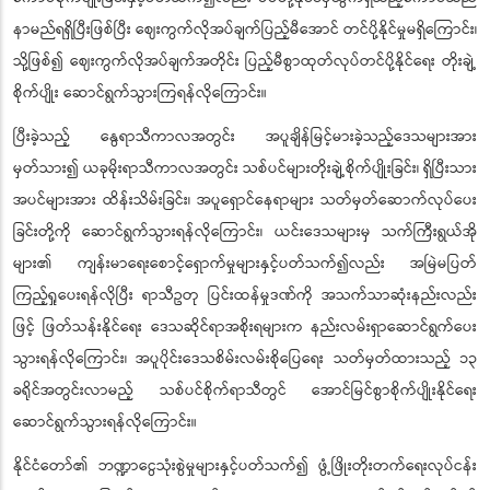
နာမည်ရရှိပြီးဖြစ်ပြီး ဈေးကွက်လိုအပ်ချက်ပြည့်မီအောင် တင်ပို့နိုင်မှုမရှိကြောင်း၊
သို့ဖြစ်၍ ဈေးကွက်လိုအပ်ချက်အတိုင်း ပြည့်မီစွာထုတ်လုပ်တင်ပို့နိုင်ရေး တိုးချဲ့
စိုက်ပျိုး ဆောင်ရွက်သွားကြရန်လိုကြောင်း။
ပြီးခဲ့သည့် နွေရာသီကာလအတွင်း အပူချိန်မြင့်မားခဲ့သည့်ဒေသများအား
မှတ်သား၍ ယခုမိုးရာသီကာလအတွင်း သစ်ပင်များတိုးချဲ့စိုက်ပျိုးခြင်း၊ ရှိပြီးသား
အပင်များအား ထိန်းသိမ်းခြင်း၊ အပူရှောင်နေရာများ သတ်မှတ်ဆောက်လုပ်ပေး
ခြင်းတို့ကို ဆောင်ရွက်သွားရန်လိုကြောင်း၊ ယင်းဒေသများမှ သက်ကြီးရွယ်အို
များ၏ ကျန်းမာရေးစောင့်ရှောက်မှုများနှင့်ပတ်သက်၍လည်း အမြဲမပြတ်
ကြည့်ရှုပေးရန်လိုပြီး ရာသီဥတု ပြင်းထန်မှုဒဏ်ကို အသက်သာဆုံးနည်းလည်း
ဖြင့် ဖြတ်သန်းနိုင်ရေး ဒေသဆိုင်ရာအစိုးရများက နည်းလမ်းရှာဆောင်ရွက်ပေး
သွားရန်လိုကြောင်း၊ အပူပိုင်းဒေသစိမ်းလမ်းစိုပြေရေး သတ်မှတ်ထားသည့် ၁၃
ခရိုင်အတွင်းလာမည့် သစ်ပင်စိုက်ရာသီတွင် အောင်မြင်စွာစိုက်ပျိုးနိုင်ရေး
ဆောင်ရွက်သွားရန်လိုကြောင်း။
နိုင်ငံတော်၏ ဘဏ္ဍာငွေသုံးစွဲမှုများနှင့်ပတ်သက်၍ ဖွံ့ဖြိုးတိုးတက်ရေးလုပ်ငန်း