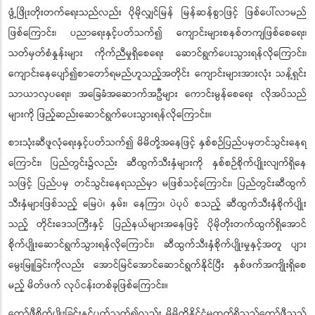
ဖွံ့ဖြိုးတိုးတက်ရေးသည်လည်း ပိုမိုလျှင်မြန် မြန်ဆန်စွာဖြင့် ဖြစ်ပေါ်လာမည်
ဖြစ်ကြောင်း၊ ပညာရေးနှင့်ပတ်သက်၍ ကျောင်းများစနစ်တကျဖြစ်စေရေး၊
သတ်မှတ်စံနှုန်းများ ကိုက်ညီမှုရှိစေရေး ဆောင်ရွက်ပေးသွားရန်လိုကြောင်း၊
ကျောင်းနေပျော်၍စာတော်ရမည်ဟူသည့်အတိုင်း ကျောင်းများအားလုံး သန့်ရှင်း
သာယာလှပရေး၊ အခြေခံအဆောက်အဦများ ကောင်းမွန်စေရေး လိုအပ်သည်
များကို ဖြည့်ဆည်းဆောင်ရွက်ပေးသွားရန်လိုကြောင်း။
စားသုံးဆီဖူလုံရေးနှင့်ပတ်သက်၍ မိမိတို့အနေဖြင့် နှစ်စဉ်ပြည်ပမှတင်သွင်းနေရ
ကြောင်း၊ ပြည်တွင်း၌လည်း ဆီထွက်သီးနှံများကို နှစ်စဉ်စိုက်ပျိုးလျက်ရှိနေ
သဖြင့် ပြည်ပမှ တင်သွင်းနေရသည်မှာ မဖြစ်သင့်ကြောင်း၊ ပြည်တွင်းဆီထွက်
သီးနှံများဖြစ်သည့် မြေပဲ၊ နှမ်း၊ နေကြာ၊ ပဲပုပ် စသည့် ဆီထွက်သီးနှံစိုက်ပျိုး
သည့် တိုင်းဒေသကြီးနှင့် ပြည်နယ်များအနေဖြင့် ပိုမိုတိုးတက်ထွက်ရှိအောင်
စိုက်ပျိုးဆောင်ရွက်သွားရန်လိုကြောင်း၊ ဆီထွက်သီးနှံစိုက်ပျိုးမှုနှင့်အတူ ပျား
မွေးမြူခြင်းကိုလည်း အောင်မြင်အောင်ဆောင်ရွက်နိုင်ပြီး နှစ်ဖက်အကျိုးရှိစေ
မည့် မိတ်ဖက် လုပ်ငန်းတစ်ခုဖြစ်ကြောင်း။
ကော်ဖီစိုက်ပျိုးခြင်းနှင့်ပတ်သက်၍လည်း မိမိတို့နိုင်ငံမှထွက်ရှိသည့်ကော်ဖီသည်