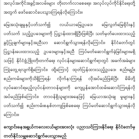
အလုပ်အကိုင်အခွင့်အလမ်းများ တိုးတက်လာစေရေး၊ အလုပ်လုပ်ကိုင်နိုင်ရေးတို့
အတွက် ဖော်ဆောင်ပေးသွားကြရန်လိုကြောင်း။
မြေအသုံးချမှုနှင့်ပတ်သက်၍ လယ်ယာမြေဥပဒေ၊ မြေလွတ်မြေရိုင်းနှင့်
ပတ်သက် သည့်ဥပဒေများကို ပြဋ္ဌာန်းထားရှိပြီးဖြစ်ပြီး သတ်မှတ်ပေးထားသည့်
ခွင့်ပြုချက်များနှင့်အညီသာ ဆောင်ရွက်သွားရန်လိုကြောင်း၊ နိုင်ငံတော်တွင်
ပြဋ္ဌာန်းပေးထားသည့် ဥပဒေများနှင့်အညီ ကြပ်မတ်ဆောင်ရွက်ခဲ့ခြင်းများမရှိ
သဖြင့် နိုင်ငံဖွံ့ဖြိုးတိုးတက်ရေး လုပ်ငန်းများဆောင်ရွက်ရာတွင် အခက်အခဲများ
ကြုံတွေ့ရလျက်ရှိကြောင်း၊ ထို့ကြောင့် ထုတ်ပြန်ထားသည့်ဥပဒေ၊ စည်းမျဉ်း
စည်းကမ်းများကိုသိရှိကြရန်၊ လိုက်နာကြရန် လိုအပ်မည်ဖြစ်ပြီး မိမိတို့
လုပ်ဆောင်ရမည့်လုပ်ငန်းတာဝန်များကို ကျေပွန်အောင်ထမ်းဆောင်ကြရန်လို
အပ်မည်ဖြစ်ကြောင်း၊ တာဝန်ရှိသူများအနေဖြင့် မြေယာအသုံးချ မှုများနှင့်
ပတ်သက်၍ စည်းကမ်းစနစ်တကျဖြစ်စေရေး ကြပ်မတ်ဆောင်ရွက်သွားရန်လို
ကြောင်း။
ကျောင်းနေအရွယ်ကလေးငယ်များအားလုံး ပညာသင်ကြားနိုင်ရေး နိုင်ငံတော်မှ
တတ်နိုင်သမျှဆောင်ရွက်ပေးသွားမည်