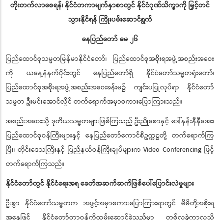
တိုးတက်လာစေရန်၊ နိုင်ငံတကာမျက်နှာစာတွင် နိုင်ငံဂုဏ်သိက္ခာကို မြှင့်တင်
သွားနိုင်ရန် ကြိုးပမ်းဆောင်ရွက်
နေပြည်တော် မေ ၂၆
ပြည်ထောင်စုသမ္မတမြန်မာနိုင်ငံတော်၊ ပြည်ထောင်စုအစိုးရအဖွဲ့အစည်းအဝေး
ကို ယနေ့နံနက်ပိုင်းတွင် နေပြည်တော်ရှိ နိုင်ငံတော်သမ္မတရုံးတော်၊
ပြည်ထောင်စုအစိုးရအဖွဲ့အစည်းအဝေးခန်းမ၌ ကျင်းပပြုလုပ်ရာ နိုင်ငံတော်
သမ္မတ ဦးမင်းအောင်လှိုင် တက်ရောက်အမှာစကားပြောကြားသည်။
အစည်းအဝေးသို့ ဒုတိယသမ္မတများဖြစ်ကြသည့် ဦးညိုစောနှင့် ဒေါ်နန်းနီနီအေး၊
ပြည်ထောင်စုဝန်ကြီးများနှင့် နေပြည်တော်ကောင်စီဥက္ကဋ္ဌတို့ တက်ရောက်ကြ
ပြီး၊ တိုင်းဒေသကြီးနှင့် ပြည်နယ်ဝန်ကြီးချုပ်များက Video Conferencing ဖြင့်
တက်ရောက်ကြသည်။
နိုင်ငံတော်တွင် နိုင်ငံရေးအရ ခေတ်အဆက်ဆက်ဖြစ်ပေါ်ပြောင်းလဲမှုများ
ဦးစွာ နိုင်ငံတော်သမ္မတက အဖွင့်အမှာစကားပြောကြားရာတွင် မိမိတို့အစိုးရ
အနေဖြင့် နိုင်ငံတော်တာဝန်ကိုထမ်းဆောင်ခဲ့သည်မှာ တစ်လခွဲကာလသို့