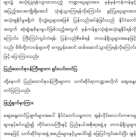
များ၌ အသုံးပြုရန်လျာထားသည့် ဘဏ္ဍာငွေများအား မှန်မှန်ကန်ကန်နှင့်
အပြည့်အဝအကျိုးရှိအောင် သုံးစွဲသွားကြရန်လိုကြောင်း၊ ခွင့်ပြုငွေများအား
အသုံးချနိုင်မှုမရှိဘဲ ပိုလျှံငွေများအဖြစ် ပြန်လည်အပ်နှံခြင်းသည် နိုင်ငံတော်
အတွက် ဆုံးရှုံးနစ်နာမှုပင်ဖြစ်သည့်အတွက် မှန်ကန်စွာသုံးစွဲအသုံးချနိုင်ရန်လို
ကြောင်း၊ ကြီးကြပ်ကွပ်ကဲရန်၊ ပြန်လည်စိစစ်ရန် တာဝန်ရှိသူများအနေဖြင့်
လည်း မိမိတို့တာဝန်များကို ကျေပွန်အောင် ထမ်းဆောင်သွားကြရန်လိုကြောင်း
ဖြင့် ပြောကြားသည်။
ပြည်ထောင်စုဝန်ကြီးများက ရှင်းလင်းတင်ပြ
ထို့နောက် ပြည်ထောင်စုဝန်ကြီးများက သက်ဆိုင်ရာကဏ္ဍအလိုက် ဆွေးနွေး
တင်ပြကြသည်။
ဖြည့်စွက်မှာကြား
ဆွေးနွေးတင်ပြချက်များအပေါ် နိုင်ငံတော်သမ္မတက အွန်လိုင်းလောင်းကစားမှု
များနှင့်စပ်လျဉ်း၍ တိုင်းဒေသကြီးနှင့် ပြည်နယ်အစိုးရအဖွဲ့မှ တာဝန်ရှိသူများ
အနေဖြင့် သက်ဆိုင်ရာအဖွဲ့အစည်းများနှင့်ပူးပေါင်း၍ မြေပြင်ကွင်းဆင်းပြီး အွန်