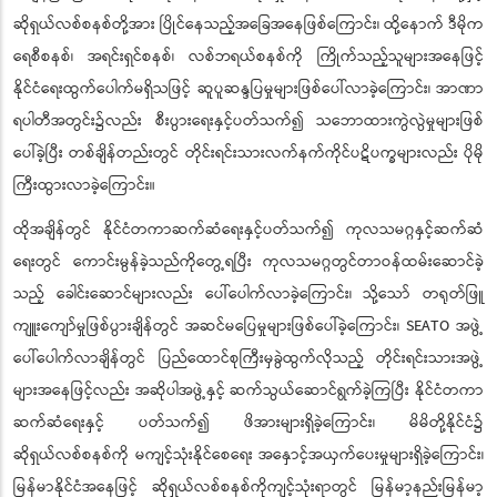
ဆိုရှယ်လစ်စနစ်တို့အား ပြိုင်နေသည့်အခြေအနေဖြစ်ကြောင်း၊ ထို့နောက် ဒီမိုက
ရေစီစနစ်၊ အရင်းရှင်စနစ်၊ လစ်ဘရယ်စနစ်ကို ကြိုက်သည့်သူများအနေဖြင့်
နိုင်ငံရေးထွက်ပေါက်မရှိသဖြင့် ဆူပူဆန္ဒပြမှုများဖြစ်ပေါ်လာခဲ့ကြောင်း၊ အာဏာ
ရပါတီအတွင်း၌လည်း စီးပွားရေးနှင့်ပတ်သက်၍ သဘောထားကွဲလွဲမှုများဖြစ်
ပေါ်ခဲ့ပြီး တစ်ချိန်တည်းတွင် တိုင်းရင်းသားလက်နက်ကိုင်ပဋိပက္ခများလည်း ပိုမို
ကြီးထွားလာခဲ့ကြောင်း။
ထိုအချိန်တွင် နိုင်ငံတကာဆက်ဆံရေးနှင့်ပတ်သက်၍ ကုလသမဂ္ဂနှင့်ဆက်ဆံ
ရေးတွင် ကောင်းမွန်ခဲ့သည်ကိုတွေ့ရပြီး ကုလသမဂ္ဂတွင်တာဝန်ထမ်းဆောင်ခဲ့
သည့် ခေါင်းဆောင်များလည်း ပေါ်ပေါက်လာခဲ့ကြောင်း၊ သို့သော် တရုတ်ဖြူ
ကျူးကျော်မှုဖြစ်ပွားချိန်တွင် အဆင်မပြေမှုများဖြစ်ပေါ်ခဲ့ကြောင်း၊ SEATO အဖွဲ့
ပေါ်ပေါက်လာချိန်တွင် ပြည်ထောင်စုကြီးမှခွဲထွက်လိုသည့် တိုင်းရင်းသားအဖွဲ့
များအနေဖြင့်လည်း အဆိုပါအဖွဲ့နှင့် ဆက်သွယ်ဆောင်ရွက်ခဲ့ကြပြီး နိုင်ငံတကာ
ဆက်ဆံရေးနှင့် ပတ်သက်၍ ဖိအားများရှိခဲ့ကြောင်း၊ မိမိတို့နိုင်ငံ၌
ဆိုရှယ်လစ်စနစ်ကို မကျင့်သုံးနိုင်စေရေး အနှောင့်အယှက်ပေးမှုများရှိခဲ့ကြောင်း၊
မြန်မာနိုင်ငံအနေဖြင့် ဆိုရှယ်လစ်စနစ်ကိုကျင့်သုံးရာတွင် မြန်မာ့နည်းမြန်မာ့