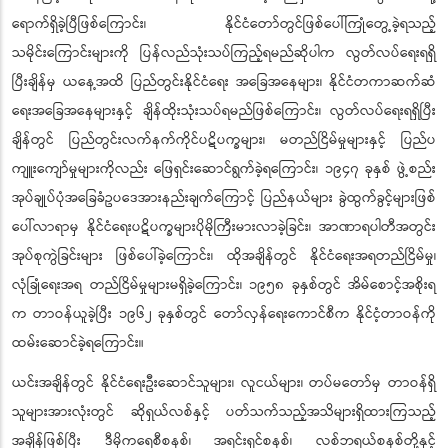
ရောက်ရှိခဲ့ပြီဖြစ်ကြောင်း၊ နိုင်ငံတော်တွင်ဖြစ်ပေါ်ကြုံတွေ့ခဲ့ရသည့်
သမိုင်းကြောင်းများကို ပြန်လည်သုံးသပ်ကြည့်ရမည်ဆိုပါက လွတ်လပ်ရေးရရှိ
ပြီးချိန်မှ ယနေ့အထိ ပြည်တွင်းနိုင်ငံရေး အခြေအနေများ၊ နိုင်ငံတကာဆက်ဆံ
ရေးအခြေအနေများနှင့် ချိန်ထိုးသုံးသပ်ရမည်ဖြစ်ကြောင်း၊ လွတ်လပ်ရေးရရှိပြီး
ချိန်တွင် ပြည်တွင်းလက်နက်ကိုင်ပဋိပက္ခများ၊ မတည်ငြိမ်မှုများနှင့် ပြည်ပ
ကျူးကျော်မှုများကိုလည်း ဖြေရှင်းဆောင်ရွက်ခဲ့ရကြောင်း၊ ၁၉၄၇ ခုနှစ် ဖွဲ့စည်း
အုပ်ချုပ်ပုံအခြေခံဥပဒေအားနည်းချက်ကြောင့် ပြည်နယ်များ ခွဲထွက်ခွင့်များဖြစ်
ပေါ်လာရာမှ နိုင်ငံရေးပဋိပက္ခများပိုမိုကြီးမားလာခဲ့ခြင်း၊ အာဏာရပါတီအတွင်း
အုပ်စုကွဲခြင်းများ ဖြစ်ပေါ်ခဲ့ကြောင်း၊ ထိုအချိန်တွင် နိုင်ငံရေးအရတည်ငြိမ်မှု၊
လုံခြုံရေးအရ တည်ငြိမ်မှုများမရှိခဲ့ကြောင်း၊ ၁၉၅၈ ခုနှစ်တွင် အိမ်စောင့်အစိုးရ
က တာဝန်ယူခဲ့ပြီး ၁၉၆၂ ခုနှစ်တွင် တော်လှန်ရေးကောင်စီက နိုင်ငံ့တာဝန်ကို
ထမ်းဆောင်ခဲ့ရကြောင်း။
ယင်းအချိန်တွင် နိုင်ငံရေးဦးဆောင်သူများ၊ လူငယ်များ၊ တပ်မတော်မှ တာဝန်ရှိ
သူများအားလုံးတွင် ဆိုရှယ်လစ်နှင့် ပတ်သက်သည့်အသိများရှိထားကြသည့်
အချိန်ဖြစ်ပြီး ဒီမိုကရေစီစနစ်၊ အရင်းရှင်စနစ်၊ လစ်ဘရယ်စနစ်တို့နှင့်