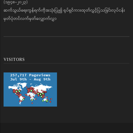
(၁၉၄၈-၂၀၂၃)
ဆက်သွယ်ရေးကွန်ရက်ကိုအသုံးပြု၍ ရုပ်ရှင်ကားထုတ်လွှင့်ပြသခြင်းလုပ်ငန်း
မှတ်ပုံတင်လက်မှတ်လျှောက်လွှာ
VISITORS