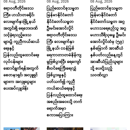
08 Aug, 2026
08 Aug, 2026
08 Aug, 2026
ဧရာဝတီတိုင်းဒေသ
ပြည်ထောင်စုသမ္မတ
ပြည်ထောင်စုသမ္မတ
ကြီး၊ ဟင်္သာတခရိုင်၊
မြန်မာနိုင်ငံတော်
မြန်မာနိုင်ငံတော်
လေးမျက်နှာမြို့နယ်
နိုင်ငံတော်သမ္မတ
နိုင်ငံတော်သမ္မတ အဂ္ဂ
အတွင်းရှိ ရေဘေးဒဏ်
ဦးမင်းအောင်လှိုင်
မဟာသရေစည်သူ အဂ္ဂ
သင့်ခဲ့ရသည့်ဒေသ
ဧရာဝတီတိုင်းဒေသ
မဟာသီရိသုဓမ္မ ဦးမင်း
များ၌ ကူညီကယ်ဆယ်
ကြီး လေးမျက်နှာ
အောင်လှိုင်ထံမှ (၅၉)
ရေးနှင့်
မြို့နယ်၊ ငဝန်မြစ်
နှစ်မြောက် အာဆီယံ
ပြန်လည်ထူထောင်ရေး
ရေကာတာတမံနိမ့်ကျ
နှစ်ပတ်လည်နေ့တွင်
လုပ်ငန်းများ
မှုဖြစ်ပွားပြီး ရေကျော်
အာဆီယံပြည်သူများ
ဆောင်ရွက်ရန်အတွက်
စီးဝင်ရေကြီးရေလျှံ
သို့ ပေးပို့သည့်
စေတနာရှင်၊ အလှူရှင်
ဖြစ်ပွားမှုနှင့်
သဝဏ်လွှာ
များက အလှူငွေများ
ပတ်သက်၍ ကူညီ
ပေးအပ်လှူဒါန်း
ကယ်ဆယ်ရေးနှင့်
ပြန်လည်ထူထောင်ရေး
အစည်းအဝေးသို့ တက်
ရောက်အမှာ
စကားပြောကြား