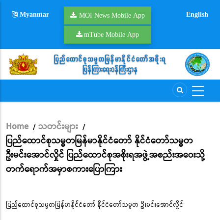
Skip
Myanmar
English
to
MOI News Mobile App
main
mTube Mobile App
content
Home
သတင်းများ
/
/
Breadcrumb
ပြည်ထောင်စုသမ္မတမြန်မာနိုင်ငံတော် နိုင်ငံတော်သမ္မတ
ဦးမင်းအောင်လှိုင် ပြည်ထောင်စုအစိုးရအဖွဲ့အစည်းအဝေးသို့
တက်ရောက်အမှာစကားပြောကြား
ပြည်ထောင်စုသမ္မတမြန်မာနိုင်ငံတော် နိုင်ငံတော်သမ္မတ ဦးမင်းအောင်လှိုင်