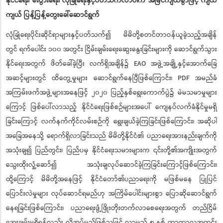
နိုင်ငံရေး၊ စီးပွားရေး၊ လုံခြုံရေးနှင့်ပတ်သက်လာပါက အမြင်ကျယ်စွာဖြင့် ကျယ်
ကျယ် ပြန့်ပြန့်တွေးခေါ်ဆောင်ရွက်
လုံခြုံရေးပိုင်းဆိုင်ရာများနှင့်ပတ်သက်၍ မိမိတို့စတင်တာဝန်ယူခဲ့သည့်အချိန်
တွင် ရက်ပေါင်း ၁၀၀ အတွင်း ငြိမ်းချမ်းရေးဆွေးနွေးခြင်းများကို ဆောင်ရွက်သွား
နိုင်ရေးအတွက် ဖိတ်ခေါ်ခဲ့ပြီး လက်ရှိအချိန်၌ EAO အဖွဲ့အချို့နှင့်အောက်ခြေ
အဆင့်များတွင် ထိတွေ့မှုများ ဆောင်ရွက်နေပြီဖြစ်ကြောင်း၊ PDF အမည်ခံ
အကြမ်းဖက်အဖွဲ့များအနေဖြင့် ၂၀၂၀ ပြည့်နှစ်ရွေးကောက်ပွဲ၌ မဲမသမာမှုများ
ကြောင့် ဖြစ်ပေါ်လာသည့် နိုင်ငံရေးဖြစ်စဉ်များအပေါ် ကျေနပ်လက်ခံနိုင်မှုမရှိ
ခြင်းကြောင့် လက်နက်ကိုင်လမ်းစဉ်ကို ရွေးချယ်ခဲ့ကြခြင်းဖြစ်ကြောင်း၊ အဆိုပါ
အခြေအနေသို့ ရောက်ရှိလာခြင်းသည် မိမိတို့နိုင်ငံ၏ ပညာရေးအားနည်းချက်ကို
အသုံးချ၍ ပြည်တွင်း၊ ပြည်ပမှ နိုင်ငံရေးသမားများက ၎င်းတို့၏အကျိုးအတွက်
သွေးထိုးလှုံ့ဆော်၍ အသုံးချလုပ်ဆောင်ခဲ့ကြခြင်းကြောင့်ဖြစ်ကြောင်း၊
ထို့ကြောင့် မိမိတို့အနေဖြင့် နိုင်ငံတော်၏ပညာရေးကို မဖြစ်မနေ ပြုပြင်
ပြောင်းလဲမှုများ လုပ်ဆောင်ရမည်ဟု အကြိမ်ပေါင်းများစွာ ပြောဆိုဆောင်ရွက်
နေရခြင်းဖြစ်ကြောင်း၊ ပညာရေးဖွံ့ဖြိုးတိုးတက်လာစေရေးအတွက် တည်ငြိမ်
အေးချမ်းမှုရှိရန်လည်း လိုအပ်မည်ဖြစ်သဖြင့် လာမည့် ၅ နှစ် တာကာလအတွင်း