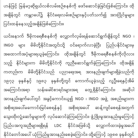
ဟန်ဖြင့် မြန်မာ့ဆိုရှယ်လစ်လမ်းစဉ်စနစ်ကို ဖော်ဆောင်ခဲ့ခြင်းဖြစ်ကြောင်း၊ ထို
အချိန်တွင် ကမ္ဘာပေါ်၌ နိုင်ငံရေးလမ်းစဉ်များနှင့်ပတ်သက်၍ အားပြိုင်မှုများ
ပြင်းထန်နေသည့်အချိန်ဖြစ်ကြောင်း။
ယင်းနောက် ဒီမိုကရေစီစနစ်ကို လျှောက်လှမ်းရန်ဆောင်ရွက်ချိန်တွင် NGO ၊
INGO များ မိမိတို့နိုင်ငံအတွင်းသို့ ဝင်ရောက်လာခဲ့ပြီး ပြည်ပနိုင်ငံများမှ
အထောက်အပံ့များရယူခဲ့ကြောင်း၊ ထိုအချိန်တွင် ဒီမိုကရေစီစနစ်ကိုလိုလား
သည့် နိုင်ငံများက မိမိတို့နိုင်ငံကို ကူညီဆောင်ရွက်ခဲ့ကြကြောင်း၊ ထိုအချိန်
ကတည်းက မိမိတို့နိုင်ငံသည် ပညာရေးအရ အားနည်းချက်များရှိခဲ့သည်ကို
၁၉၇၃ ခုနှစ်နှင့် ၁၉၈၃ ခုနှစ်တို့တွင် ကောက်ယူခဲ့သည့် လူဦးရေနှင့်အိမ်
အကြောင်းအရာ သန်းခေါင်စာရင်းများအရ တွေ့ရှိနိုင်ကြောင်း၊ အဆိုပါ
အားနည်းချက်ပေါ်တွင် အခွင့်ကောင်းယူ၍ NGO ၊ INGO အဖွဲ့ အစည်းများက
အစိုးရအပေါ်မကောင်းမြင်စေရန်နှင့် အစိုးရအပေါ် ဆန့်ကျင်စေရန်အတွက်
သွေးထိုးလှုံ့ဆော်မှုများကို လုပ်ဆောင်ခဲ့ကြကြောင်း၊ ဖွံ့ဖြိုးမှုအားနည်းမှုကြောင့်
ပြည်ပအကူအညီများရရှိရန် LDC နိုင်ငံအဖြစ်သို့ လျှောက်ထားခဲ့မှုအပေါ်
နိုင်ငံတော်အပေါ် ယုံကြည်မှုအားနည်းစေခဲ့ကြောင်း၊ ထို့ကြောင့် ၁၉၈၈ ခုနှစ်တွင်