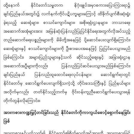
ထို့နောက် နိုင်ငံတော်သမ္မတက နိဂုံးချုပ်အမှာစကားပြောကြားရာ၌
ချင်းပြည်နယ်အတွင်း၌ လက်နက်ကိုင်ပဋိပက္ခများကြောင့် ထိခိုက်ပျက်စီးဆုံးရှုံး
ခဲ့ရသည့် ဆေးရုံများ၊ စာသင်ကျောင်းများ၊ အစိုးရရုံးဌာနများ၊ ဘာသာရေး
အဆောက်အအုံများအား အမြန်ဆုံးပြန်လည်ပြုပြင်နိုင်ရေးအတွက်လိုအပ်သည့်
တည်ဆောက်ရေးပစ္စည်းများကို မိမိတို့အနေဖြင့် ပို့ဆောင်ပေးလျက်ရှိကြောင်း၊
ဆေးရုံများနှင့် စာသင်ကျောင်းများကို ဦးစားပေးအနေဖြင့် ပြုပြင်ပေးသွားမည်
ဖြစ်ကြောင်း၊ အများပြည်သူများနှင့်သက် ဆိုင်သည့်ဈေးနှင့် အခြားရုံးဌာန
အဆောက်အဦများကိုလည်း ပြန်လည်ပြင်ဆင်ပေးသွားမည်ဖြစ်ကြောင်း၊
ချင်းပြည်နယ် ပြန်လည်ထူထောင်ရေးလုပ်ငန်းများ ဆောင်ရွက်ရာတွင်
နိုင်ငံတော်မှ ဆောင်ရွက်ပေးလျက်ရှိသကဲ့သို့ တိုင်းဒေသကြီးနှင့် ပြည်နယ်များ
အလိုက်မှလည်း တတ်နိုင်သည့်ဘက်မှ ဝိုင်းဝန်းကူညီဆောင်ရွက်ပေးသွားရန်
တိုက်တွန်းလိုကြောင်း။
အားကစားကဏ္ဍမြှင့်တင်ခြင်းသည် နိုင်ငံတော်ကိုကာကွယ်စောင့်ရှောက်နေခြင်း
ဖြစ်
အားကစားနှင့်ပတ်သက်၍ နိုင်ငံတော်၏စိတ်ဓာတ်အင်အားကို အားကစားဖြင့်