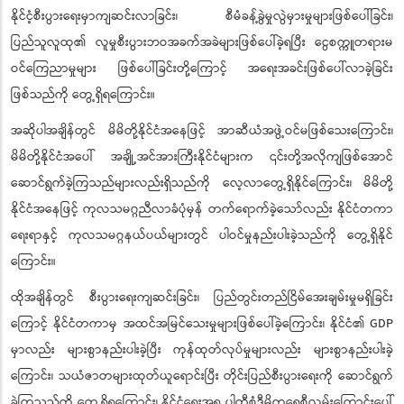
နိုင်ငံ့စီးပွားရေးမှာကျဆင်းလာခြင်း၊ စီမံခန့်ခွဲမှုလွဲမှားမှုများဖြစ်ပေါ်ခြင်း၊
ပြည်သူလူထု၏ လူမှုစီးပွားဘဝအခက်အခဲများဖြစ်ပေါ်ခဲ့ရပြီး ငွေစက္ကူတရားမ
ဝင်ကြေညာမှုများ ဖြစ်ပေါ်ခြင်းတို့ကြောင့် အရေးအခင်းဖြစ်ပေါ်လာခဲ့ခြင်း
ဖြစ်သည်ကို တွေ့ရှိရကြောင်း။
အဆိုပါအချိန်တွင် မိမိတို့နိုင်ငံအနေဖြင့် အာဆီယံအဖွဲ့ဝင်မဖြစ်သေးကြောင်း၊
မိမိတို့နိုင်ငံအပေါ် အချို့အင်အားကြီးနိုင်ငံများက ၎င်းတို့အလိုကျဖြစ်အောင်
ဆောင်ရွက်ခဲ့ကြသည်များလည်းရှိသည်ကို လေ့လာတွေ့ရှိနိုင်ကြောင်း၊ မိမိတို့
နိုင်ငံအနေဖြင့် ကုလသမဂ္ဂညီလာခံပုံမှန် တက်ရောက်ခဲ့သော်လည်း နိုင်ငံတကာ
ရေးရာနှင့် ကုလသမဂ္ဂနယ်ပယ်များတွင် ပါဝင်မှုနည်းပါးခဲ့သည်ကို တွေ့ရှိနိုင်
ကြောင်း။
ထိုအချိန်တွင် စီးပွားရေးကျဆင်းခြင်း၊ ပြည်တွင်းတည်ငြိမ်အေးချမ်းမှုမရှိခြင်း
ကြောင့် နိုင်ငံတကာမှ အထင်အမြင်သေးမှုများဖြစ်ပေါ်ခဲ့ကြောင်း၊ နိုင်ငံ၏ GDP
မှာလည်း များစွာနည်းပါးခဲ့ပြီး ကုန်ထုတ်လုပ်မှုများလည်း များစွာနည်းပါးခဲ့
ကြောင်း၊ သယံဇာတများထုတ်ယူရောင်းပြီး တိုင်းပြည်စီးပွားရေးကို ဆောင်ရွက်
ခဲ့ကြသည်ကို တွေ့ရှိရကြောင်း၊ နိုင်ငံရေးအရ ပါတီစုံဒီမိုကရေစီလမ်းကြောင်းပေါ်