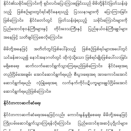
နိုင်ငံ၏သမိုင်းကြောင်းကို ရှင်းလင်းပြောကြားရခြင်းသည် မိမိတို့နိုင်ငံဖြတ်သန်းခဲ့
သည့် ဖြစ်စဉ်များတွင်ရင်ဆိုင်နေရသည့် ပြဿနာများကို ပြောကြားခြင်း
ဖြစ်ကြောင်း၊ နိုင်ငံတော်တွင် ဖြတ်သန်းခဲ့ရသည့် သမိုင်းကြောင်းများကို
ပြည်ထောင်စုဝန်ကြီးများနှင့် တိုင်းဒေသကြီးနှင့် ပြည်နယ်ဝန်ကြီးချုပ်များ
အနေဖြင့် သတိချပ်ကြစေလိုကြောင်း။
မိမိတို့အနေဖြင့် အတိတ်တွင်ဖြစ်ပေါ်ခဲ့သည့် ဖြစ်စဉ်ဖြစ်ရပ်များအပေါ်တွင်
သင်ခန်းစာယူ၍ နောင်အနာဂတ်တွင် ထိုကဲ့သို့သော ဖြစ်ရပ်မျိုးဖြစ်ပေါ်လာခြင်း
မရှိစေရေး ဆက်လက်ဆောင်ရွက်သွားကြရမည်ဖြစ်ကြောင်း၊ နိုင်ငံရေးအရ
တည်ငြိမ်အေးချမ်း အောင်ဆောင်ရွက်ရမည်၊ စီးပွားရေးအရ အားကောင်းအောင်
ဆောင်ရွက်ရမည်၊ လုံခြုံရေးအရ လက်နက်ကိုင်ပဋိပက္ခများချုပ်ငြိမ်းအောင်
ဆောင်ရွက်ရမည်ဖြစ်ကြောင်း။
နိုင်ငံတကာဆက်ဆံရေး
နိုင်ငံတကာဆက်ဆံရေးအနေဖြင့်လည်း ကောင်းမွန်မှုရှိစေရေး မိမိတို့အနေဖြင့်
ကြိုးပမ်းဆောင်ရွက်သွားကြရန်လိုကြောင်း၊ ပြည်ထောင်စုအဆင့်ပုဂ္ဂိုလ်များ၊