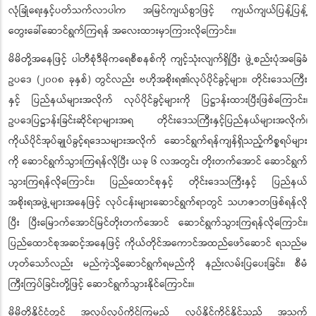
လုံခြုံရေးနှင့်ပတ်သက်လာပါက အမြင်ကျယ်စွာဖြင့် ကျယ်ကျယ်ပြန့်ပြန့်
တွေးခေါ်ဆောင်ရွက်ကြရန် အလေးထားမှာကြားလိုကြောင်း။
မိမိတို့အနေဖြင့် ပါတီစုံဒီမိုကရေစီစနစ်ကို ကျင့်သုံးလျက်ရှိပြီး ဖွဲ့စည်းပုံအခြေခံ
ဥပဒေ (၂၀၀၈ ခုနှစ်) တွင်လည်း ဗဟိုအစိုးရ၏လုပ်ပိုင်ခွင့်များ၊ တိုင်းဒေသကြီး
နှင့် ပြည်နယ်များအလိုက် လုပ်ပိုင်ခွင့်များကို ပြဋ္ဌာန်းထားပြီးဖြစ်ကြောင်း၊
ဥပဒေပြဋ္ဌာန်းခြင်းဆိုင်ရာများအရ တိုင်းဒေသကြီးနှင့်ပြည်နယ်များအလိုက်၊
ကိုယ်ပိုင်အုပ်ချုပ်ခွင့်ရဒေသများအလိုက် ဆောင်ရွက်ရန်ကျန်ရှိသည့်ကိစ္စရပ်များ
ကို ဆောင်ရွက်သွားကြရန်လိုပြီး ယခု ၆ လအတွင်း တိုးတက်အောင် ဆောင်ရွက်
သွားကြရန်လိုကြောင်း၊ ပြည်ထောင်စုနှင့် တိုင်းဒေသကြီးနှင့် ပြည်နယ်
အစိုးရအဖွဲ့များအနေဖြင့် လုပ်ငန်းများဆောင်ရွက်ရာတွင် သဟဇာတဖြစ်ရန်လို
ပြီး ပြီးမြောက်အောင်မြင်တိုးတက်အောင် ဆောင်ရွက်သွားကြရန်လိုကြောင်း၊
ပြည်ထောင်စုအဆင့်အနေဖြင့် ကိုယ်တိုင်အကောင်အထည်ဖော်ဆောင် ရသည်မ
ဟုတ်သော်လည်း မည်ကဲ့သို့ဆောင်ရွက်ရမည်ကို နည်းလမ်းပြပေးခြင်း၊ စီမံ
ကြီးကြပ်ခြင်းတို့ဖြင့် ဆောင်ရွက်သွားနိုင်ကြောင်း။
မိမိတို့နိုင်ငံတွင် အလုပ်လုပ်ကိုင်ကြမည့် လုပ်နိုင်ကိုင်နိုင်သည့် အသက်