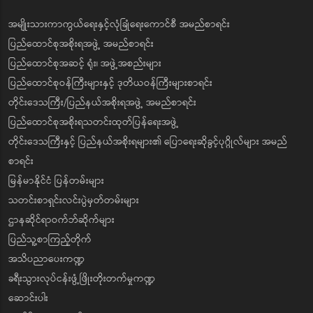
အမျိုးသားကာကွယ်ရေးနှင့်လုံခြုံရေးကောင်စီ အမည်စာရင်း
ပြည်ထောင်စုအစိုးရအဖွဲ့ အမည်စာရင်း
ပြည်ထောင်စုအဆင့် ရုံး၊ အဖွဲ့အစည်းများ
ပြည်ထောင်စုဝန်ကြီးများနှင့် ဒုတိယဝန်ကြီးများစာရင်း
တိုင်းဒေသကြီး/ပြည်နယ်အစိုးရအဖွဲ့ အမည်စာရင်း
ပြည်ထောင်စုအစိုးရသတင်းထုတ်ပြန်ရေးအဖွဲ့
တိုင်းဒေသကြီးနှင့် ပြည်နယ်အစိုးရများ၏ ပြောရေးဆိုခွင့်ပုဂ္ဂိုလ်များ အမည်
စာရင်း
မြန်မာနိုင်ငံ ပြန်တမ်းများ
သတင်းစာရှင်းလင်းပွဲမှတ်တမ်းများ
ဌာနဆိုင်ရာဝက်ဘ်ဆိုက်များ
ပြည်သူ့စာကြည့်တိုက်
အသိပညာပေးကဏ္ဍ
ခရီးသွားလုပ်ငန်းဖွံ့ဖြိုးတိုးတက်မှုကဏ္ဍ
ဆောင်းပါး