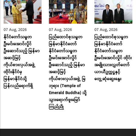
07 Aug, 2026
07 Aug, 2026
07 Aug, 2026
နိုင်ငံတော်သမ္မတ
ပြည်ထောင်စုသမ္မတ
ပြည်ထောင်စုသမ္မတ
ဦးမင်းအောင်လှိုင်
မြန်မာနိုင်ငံတော်
မြန်မာနိုင်ငံတော်
ဦးဆောင်သည့် မြန်မာ
နိုင်ငံတော်သမ္မတ
နိုင်ငံတော်သမ္မတ
အဆင့်မြင့်
ဦးမင်းအောင်လှိုင်
ဦးမင်းအောင်လှိုင် ထိုင်း
ကိုယ်စားလှယ်အဖွဲ့
ဦးဆောင်သည့် မြန်မာ
အမျိုးသားလွှတ်တော်
ထိုင်းနိုင်ငံမှ
အဆင့်မြင့်
ယာယီဥက္ကဋ္ဌနှင့်
မြန်မာနိုင်ငံသို့
ကိုယ်စားလှယ်အဖွဲ့ မြ
တွေ့ဆုံဆွေးနွေး
ပြန်လည်ရောက်ရှိ
ဘုရား (Temple of
Emerald Buddha) သို့
သွားရောက်ဖူးမြော်
ကြည်ညို