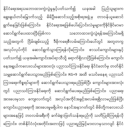
နိုင်ငံရေးအရသဘောထားကွဲလွဲမှုနှင့်ပတ်သက်၍ ယခုအခါ ပြည်သူများက
ရွေးချယ်တင်မြှောက်သည့် မိမိဦးဆောင်သည့်အစိုးရအဖွဲ့မှ တာဝန်ယူဆောင်
ရွက်နေခြင်းဖြစ်ကြောင်း၊ နိုင်ငံရေးအရဖြစ်ပေါ်ပြောင်းလဲမှုများကိုခိုင်ခိုင်မာမာ
ဆောင်ရွက်ပေးထားပြီးဖြစ်ကာ သဘောထားကွဲလွဲရန်အကြောင်းမရှိ
သည့်အတွက် ငြိမ်းချမ်းသည့် ဒီမိုကရေစီလမ်းကြောင်းပေါ်တွင် အတူတကွ
အလုပ်လုပ်ကိုင် ဆောင်ရွက်သွားကြရန်လိုကြောင်း၊ စာသင်ကျောင်းများနှင့်
ပတ်သက်၍ ယခုအခါကျောင်းအပ်ရာသီသို့ ရောက်ရှိလာပြီဖြစ်ကြောင်း၊ ကျောင်း
နေအရွယ်ကလေးငယ်များအားလုံး ပညာသင်ကြားနိုင်ရေး နိုင်ငံတော်မှ တတ်နိုင်
သမျှဆောင်ရွက်ပေးသွားမည်ဖြစ်ကြောင်း၊ KG+9 အထိ မသင်မနေရ ပညာသင်
ကြားရေးကိစ္စရပ်များကို ဆောင်ရွက်ပေးသွားရမည်ဖြစ်ပြီး ကျောင်းများအားလုံး
တွင် ပညာသင်ကြားနိုင်ရေးကို ဆောင်ရွက်ပေးရမည်ဖြစ်ကြောင်း၊ ပညာရေး
အားပေးမှသာ ကျေးလက်တွင် အလုပ်အကိုင်အခွင့်အလမ်းရရှိလာမည်ဖြစ်ပြီး
ကျောင်းပညာရေးကို အားပေးမှုမရှိပါက နောင်အနာဂတ်တွင် မိမိတို့ကလေးငယ်
များအနေဖြင့် ဘဝလမ်းခရီးကို ခက်ခဲစွာဖြတ်သန်းရမည်ကို သတိပြုမိကြရန်လို
ကြောင်း၊ တစ်နိုင်ငံလုံးအတိုင်းအတာဖြင့် ပညာရည်မြင့်မားလာမှသာလျင် နိုင်ငံ