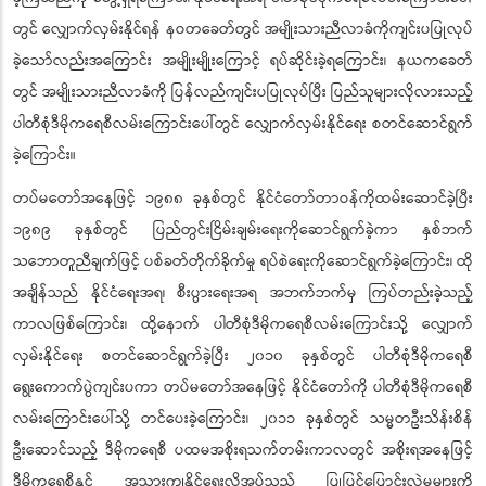
တွင် လျှောက်လှမ်းနိုင်ရန် နဝတခေတ်တွင် အမျိုးသားညီလာခံကိုကျင်းပပြုလုပ်
ခဲ့သော်လည်းအကြောင်း အမျိုးမျိုးကြောင့် ရပ်ဆိုင်းခဲ့ရကြောင်း၊ နယကခေတ်
တွင် အမျိုးသားညီလာခံကို ပြန်လည်ကျင်းပပြုလုပ်ပြီး ပြည်သူများလိုလားသည့်
ပါတီစုံဒီမိုကရေစီလမ်းကြောင်းပေါ်တွင် လျှောက်လှမ်းနိုင်ရေး စတင်ဆောင်ရွက်
ခဲ့ကြောင်း။
တပ်မတော်အနေဖြင့် ၁၉၈၈ ခုနှစ်တွင် နိုင်ငံတော်တာဝန်ကိုထမ်းဆောင်ခဲ့ပြီး
၁၉၈၉ ခုနှစ်တွင် ပြည်တွင်းငြိမ်းချမ်းရေးကိုဆောင်ရွက်ခဲ့ကာ နှစ်ဘက်
သဘောတူညီချက်ဖြင့် ပစ်ခတ်တိုက်ခိုက်မှု ရပ်စဲရေးကိုဆောင်ရွက်ခဲ့ကြောင်း၊ ထို
အချိန်သည် နိုင်ငံရေးအရ၊ စီးပွားရေးအရ အဘက်ဘက်မှ ကြပ်တည်းခဲ့သည့်
ကာလဖြစ်ကြောင်း၊
ထို့နောက် ပါတီစုံဒီမိုကရေစီလမ်းကြောင်းသို့ လျှောက်
လှမ်းနိုင်ရေး စတင်ဆောင်ရွက်ခဲ့ပြီး ၂၀၁၀ ခုနှစ်တွင် ပါတီစုံဒီမိုကရေစီ
ရွေးကောက်ပွဲကျင်းပကာ တပ်မတော်အနေဖြင့် နိုင်ငံတော်ကို ပါတီစုံဒီမိုကရေစီ
လမ်းကြောင်းပေါ်သို့ တင်ပေးခဲ့ကြောင်း၊ ၂၀၁၁ ခုနှစ်တွင် သမ္မတဦးသိန်းစိန်
ဦးဆောင်သည့် ဒီမိုကရေစီ ပထမအစိုးရသက်တမ်းကာလတွင် အစိုးရအနေဖြင့်
ဒီမိုကရေစီနှင့် အသားကျနိုင်ရေးလိုအပ်သည့် ပြုပြင်ပြောင်းလဲမှုများကို