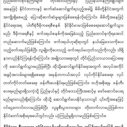
ပြည်ထောင်စုဝန်ကြီးများ၊ တိုင်းဒေသကြီးနှင့် ပြည်နယ်ဝန်ကြီးချုပ်များ
အနေဖြင့် နိုင်ငံတကာနှင့် ဆက်ဆံဆောင်ရွက်ရသည့်အခါ၌ မိမိတို့နိုင်ငံအတွက်
အကျိုးရှိစေမည့် ပြောဆိုဆက်ဆံမှုများဖြစ်စေရန်လိုကြောင်း၊ မိမိတို့အနေဖြင့်
နိုင်ငံရေးအရ ပါတီစုံဒီမိုကရေစီစနစ် ခိုင်ခိုင်မာမာဖြစ်စေရေးဆောင်ရွက်သွား
မည်၊ ဒီမိုကရေစီနှင့် ဖက်ဒရယ်စနစ်ကိုအခြေခံသည့် ပြည်ထောင်စုကိုရအောင်
တည်ဆောက်မည်ဖြစ်ကြောင်း၊ ဖက်ဒရယ်ဟုဆိုရာတွင် နယ်မြေဒေသကိုပေး
သည့်ဖက်ဒရယ်ဖြစ်ပြီး လူမျိုးကိုပေးသည့် ဖက်ဒရယ်မဟုတ်သည်ကိုလည်း သိရှိ
နားလည်နိုင်ကြရန်လိုကြောင်း၊ အမျိုးသားရေးတွင် တိုင်းပြည်သာယာဝပြောရေး
ကို ဆောင်ရွက်သွားမည်ဖြစ်ပြီး ထိုသို့ဆောင်ရွက်နိုင်ရေးအတွက် အလုပ်အကိုင်
အခွင့်အလမ်းများရရှိစေရေး၊ အမှန်တကယ်အလုပ် လုပ်ကိုင်နိုင်စေရေး၊ လုပ်
တတ်ကိုင်တတ်စေရေး ဖန်တီးပေးနိုင်ရမည်ဖြစ်ကြောင်း၊ ဗဟိုအစိုးရမှ ဖန်တီး
ပေးရမည်များရှိသကဲ့သို့ ပြည်နယ်နှင့် တိုင်းဒေသကြီးအဆင့်မှ ဖော်ဆောင်ပေးရ
မည်များလည်းရှိကြောင်း၊ ထိုသို့ ဆောင်ရွက်ပေးနိုင်မှသာလျင် ၎င်းတို့အနေဖြင့်
ဝင်ငွေကောင်းလာမည်ဖြစ်ပြီး လူမှုစီးပွားဘဝများ တိုးတက်လာမည်ဖြစ်ကာ
နိုင်ငံတော်အစိုးရအပေါ်တွင်လည်း ယုံကြည်မှုရှိလာမည်ဖြစ်ကြောင်း။