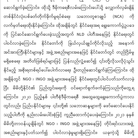
ဆောင်ရွက်ခဲ့ကြောင်း၊ ထိုသို့ ဒီမိုကရေစီလမ်းကြောင်းပေါ်သို့ လျှောက်လှမ်းချိန်
တစ်နိုင်ငံလုံးပစ်ခတ်တိုက်ခိုက်မှုရပ်စဲရေး သဘောတူစာချုပ် (NCA) ကို
လက်မှတ်ရေးထိုးနိုင်ခဲ့ကြောင်း၊ ထိုအချိန်တွင် နိုင်ငံရေးအရ ရွေးကောက်ပွဲဥပဒေ
ကို ပြင်ဆင်ဆောင်ရွက်ပေးခဲ့သည့်အတွက် NLD ပါတီအနေဖြင့် နိုင်ငံရေးတွင်
ပါဝင်လာခဲ့ကြောင်း၊ နိုင်ငံတော်ကို ခြယ်လှယ်ချုပ်ကိုင်လိုသည့် အနောက်
အင်အားကြီးနိုင်ငံများနှင့် အဖွဲ့အစည်းများအနေဖြင့် နိုင်ငံတော်တွင် တည်ငြိမ်မှု
မရှိစေရေး အတိတ်ဖြစ်ရပ်များဖြင့် ပြန်လည်လှုံ့ဆော်၍ ၎င်းတို့လိုသလိုပုံသွင်း
နိုင်မည့် အစိုးရတစ်ရပ်ပေါ်ပေါက်လာရေး ဦးတည်ဆောင်ရွက်ခဲ့ကြကြောင်း၊ ထို
အချိန်တွင် NGO ၊ INGO အဖွဲ့များအနေဖြင့် နိုင်ငံရေးတွင်ပါဝင်ပတ်သက်လာခဲ့
ပြီး မိမိတို့နိုင်ငံ၏ ပြည်တွင်းရေးကို ဝင်ရောက်စွက်ဖက်ခဲ့ကြသည်ကိုတွေ့ရ
ကြောင်း၊ ၂၀၂၀ ပြည့်နှစ် ပါတီစုံဒီမိုကရေစီ အထွေထွေရွေးကောက်ပွဲကာလ
တွင်လည်း ပြည်ပနိုင်ငံများမှ ၎င်းတို့၏ သဘောဆန္ဒများကို ဖော်ဆောင်ပေးနိုင်
သည့်ပါတီကို နည်းလမ်းပေါင်းစုံဖြင့် ကူညီထောက်ပံ့ပေးခဲ့ကြောင်း၊ ၂၀၂၁ ခုနှစ်
မိမိတို့တာဝန်ယူချိန်တွင် NGO ၊ INGO အဖွဲ့များအနေဖြင့် တိုင်းရင်းသားအဖွဲ့
အစည်းများနှင့်ပတ်သက်၍ ပါဝင်လာခဲ့မှုများရှိကြောင်း၊ ယခုကဲ့သို့ မိမိတို့