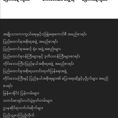
အမျိုးသားကာကွယ်ရေးနှင့်လုံခြုံရေးကောင်စီ အမည်စာရင်း
ပြည်ထောင်စုအစိုးရအဖွဲ့ အမည်စာရင်း
ပြည်ထောင်စုအဆင့် ရုံး၊ အဖွဲ့အစည်းများ
ပြည်ထောင်စုဝန်ကြီးများနှင့် ဒုတိယဝန်ကြီးများစာရင်း
တိုင်းဒေသကြီး/ပြည်နယ်အစိုးရအဖွဲ့ အမည်စာရင်း
ပြည်ထောင်စုအစိုးရသတင်းထုတ်ပြန်ရေးအဖွဲ့
တိုင်းဒေသကြီးနှင့် ပြည်နယ်အစိုးရများ၏ ပြောရေးဆိုခွင့်ပုဂ္ဂိုလ်များ အမည်
စာရင်း
မြန်မာနိုင်ငံ ပြန်တမ်းများ
သတင်းစာရှင်းလင်းပွဲမှတ်တမ်းများ
ဌာနဆိုင်ရာဝက်ဘ်ဆိုက်များ
ပြည်သူ့စာကြည့်တိုက်