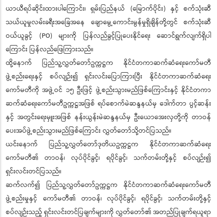
ယာယီရပ်ဆိုင်းထားပါကြောင်း၊ ရှမ်းပြည်နယ် (မြောက်ပိုင်း) နှင့် စက်သုံးဆီ
သယ်ယူမှုလမ်းခရီးအခြေအနေ ချောမွေ့ကောင်းမွန်မှုရှိချိန်တို့တွင် စက်သုံးဆီ
ဝယ်ယူခွင့် (PO) များကို ပြန်လည်ခွင့်ပြုပေးနိုင်ရေး ဆောင်ရွက်လျက်ရှိပါ
ကြောင်း ပြန်လည်ဖြေကြားသည်။
ထို့နောက် ပြည်သူ့လွှတ်တော်ဥက္ကဋ္ဌက နိုင်ငံတကာဆက်ဆံရေးကော်မတီ
ဖွဲ့စည်းရေးနှင့် စပ်လျဉ်း၍ ရှင်းလင်းပြောကြားပြီး နိုင်ငံတကာဆက်ဆံရေး
ကော်မတီကို အဖွဲ့ဝင် ၁၅ ဦးဖြင့် ဖွဲ့စည်းသွားမည်ဖြစ်ကြောင်းနှင့် နိုင်ငံတကာ
ဆက်ဆံရေးကော်မတီဥက္ကဋ္ဌအဖြစ် ရပ်စောက်မဲဆန္ဒနယ်မှ ဒေါက်တာ ပွင့်ဆန်း
နှင့် အတွင်းရေးမှူးအဖြစ် နန်းယွန်းမဲဆန္ဒနယ်မှ ဦးယောအေးလှတို့ကို တာဝန်
ပေးအပ်ဖွဲ့စည်းသွားမည်ဖြစ်ကြောင်း လွှတ်တော်သို့တင်ပြသည်။
ယင်းနောက် ပြည်သူ့လွှတ်တော်ဒုတိယဥက္ကဋ္ဌက နိုင်ငံတကာဆက်ဆံရေး
ကော်မတီ၏ တာဝန်၊ လုပ်ပိုင်ခွင့်၊ ရပိုင်ခွင့်၊ သက်တမ်းတို့နှင့် စပ်လျဉ်း၍
ရှင်းလင်းတင်ပြသည်။
ဆက်လက်၍ ပြည်သူ့လွှတ်တော်ဥက္ကဋ္ဌက နိုင်ငံတကာဆက်ဆံရေးကော်မတီ
ဖွဲ့စည်းမှုနှင့် ကော်မတီ၏ တာဝန်၊ လုပ်ပိုင်ခွင့်၊ ရပိုင်ခွင့်၊ သက်တမ်းတို့နှင့်
စပ်လျဉ်းသည့် ရှင်းလင်းတင်ပြချက်များကို လွှတ်တော်၏ အတည်ပြုချက်ရယူရာ