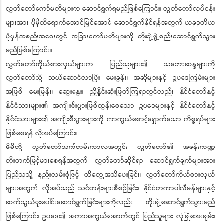
လွှတ်တော်ကော်မတီများက ဆောင်ရွက်ရမည်ဖြစ်ကြောင်း၊ လွှတ်တော်လုပ်ငန်း
များအား ပိုမိုထိရောက်အောင်မြင်အောင် ဆောင်ရွက်နိုင်ရန်အတွက် ယခုဒုတိယ
ပုံမှန်အစည်းအဝေးတွင် အခြားကော်မတီများကို တိုးချဲ့ဖွဲ့စည်းဆောင်ရွက်သွား
မည်ဖြစ်ကြောင်း။
လွှတ်တော်ကိုယ်စားလှယ်များက ပြည်သူများ၏ သဘောဆန္ဒများကို
လွှတ်တော်သို့ သယ်ဆောင်လာပြီး မေးခွန်း၊ အဆိုများနှင့် ဥပဒေကြမ်းများ
အဖြစ် မေးမြန်း၊ ဆွေးနွေး၊ ညှိနှိုင်းဆုံးဖြတ်ကြရာတွင်လည်း နိုင်ငံတော်နှင့်
နိုင်ငံသားများ၏ အကျိုးစီးပွားဖြစ်ထွန်းစေသော ဥပဒေများနှင့် နိုင်ငံတော်နှင့်
နိုင်ငံသားများ၏ အကျိုးစီးပွားများကို ကာကွယ်စောင့်ရှောက်သော ကိစ္စရပ်များ
ဖြစ်စေရန် လိုအပ်ကြောင်း။
မိမိတို့ လွှတ်တော်သက်တမ်းကာလအတွင်း လွှတ်တော်၏ အခန်းကဏ္ဍ
တိုးတက်မြင့်မားစေရန်အတွက် လွှတ်တော်ဆိုင်ရာ ဆောင်ရွက်ချက်များအား
ပြည်သူသို့ နည်းလမ်းစုံဖြင့် ထိတွေ့အသိပေးခြင်း၊ လွှတ်တော်ကိုယ်စားလှယ်
များအတွက် လိုအပ်သည့် သင်တန်းများစီစဉ်ခြင်း၊ နိုင်ငံတကာပါလီမန်များနှင့်
ဆက်သွယ်ပူးပေါင်းဆောင်ရွက်ခြင်းများကိုလည်း တိုးချဲ့ဆောင်ရွက်သွားမည်
ဖြစ်ကြောင်း၊ ဥပဒေ၏ အကာအကွယ်အောက်တွင် ပြည်သူများ လုံခြုံအေးချမ်း၊