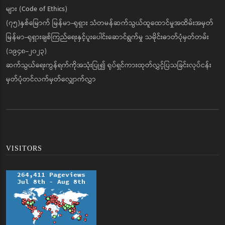
များ (Code of Ethics)
(၇၅)နှစ်မြောက် မြန်မာ-ရုရှား သံတမန်ဆက်သွယ်ထူထောင်မှုအထိမ်းအမှတ်
မြန်မာ-ရုရှားချစ်ကြည်ရေးနှင့်ပူးပေါင်းဆောင်ရွက်မှု သမိုင်းဓာတ်ပုံမှတ်တမ်း
(၁၉၄၈-၂၀၂၃)
ဆက်သွယ်ရေးကွန်ရက်ကိုအသုံးပြု၍ ရုပ်ရှင်ကားထုတ်လွှင့်ပြသခြင်းလုပ်ငန်း
မှတ်ပုံတင်လက်မှတ်လျှောက်လွှာ
VISITORS