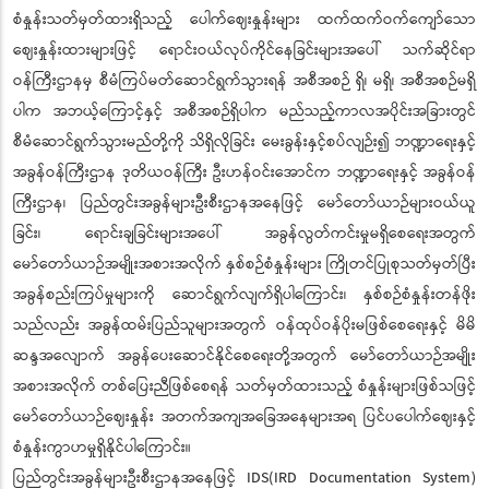
စံနှုန်းသတ်မှတ်ထားရှိသည့် ပေါက်ဈေးနှုန်းများ ထက်ထက်ဝက်ကျော်သော
ဈေးနှုန်းထားများဖြင့် ရောင်းဝယ်လုပ်ကိုင်နေခြင်းများအပေါ် သက်ဆိုင်ရာ
ဝန်ကြီးဌာနမှ စီမံကြပ်မတ်ဆောင်ရွက်သွားရန် အစီအစဉ် ရှိ၊ မရှိ၊ အစီအစဉ်မရှိ
ပါက အဘယ့်ကြောင့်နှင့် အစီအစဉ်ရှိပါက မည်သည့်ကာလအပိုင်းအခြားတွင်
စီမံဆောင်ရွက်သွားမည်တို့ကို သိရှိလိုခြင်း မေးခွန်းနှင့်စပ်လျဉ်း၍ ဘဏ္ဍာရေးနှင့်
အခွန်ဝန်ကြီးဌာန ဒုတိယဝန်ကြီး ဦးဟန်ဝင်းအောင်က ဘဏ္ဍာရေးနှင့် အခွန်ဝန်
ကြီးဌာန၊ ပြည်တွင်းအခွန်များဦးစီးဌာနအနေဖြင့် မော်တော်ယာဉ်များဝယ်ယူ
ခြင်း၊ ရောင်းချခြင်းများအပေါ် အခွန်လွတ်ကင်းမှုမရှိစေရေးအတွက်
မော်တော်ယာဉ်အမျိုးအစားအလိုက် နှစ်စဉ်စံနှုန်းများ ကြိုတင်ပြုစုသတ်မှတ်ပြီး
အခွန်စည်းကြပ်မှုများကို ဆောင်ရွက်လျက်ရှိပါကြောင်း၊ နှစ်စဉ်စံနှုန်းတန်ဖိုး
သည်လည်း အခွန်ထမ်းပြည်သူများအတွက် ဝန်ထုပ်ဝန်ပိုးမဖြစ်စေရေးနှင့် မိမိ
ဆန္ဒအလျောက် အခွန်ပေးဆောင်နိုင်စေရေးတို့အတွက် မော်တော်ယာဉ်အမျိုး
အစားအလိုက် တစ်ပြေးညီဖြစ်စေရန် သတ်မှတ်ထားသည့် စံနှုန်းများဖြစ်သဖြင့်
မော်တော်ယာဉ်ဈေးနှုန်း အတက်အကျအခြေအနေများအရ ပြင်ပပေါက်ဈေးနှင့်
စံနှုန်းကွာဟမှုရှိနိုင်ပါကြောင်း။
ပြည်တွင်းအခွန်များဦးစီးဌာနအနေဖြင့် IDS(IRD Documentation System)