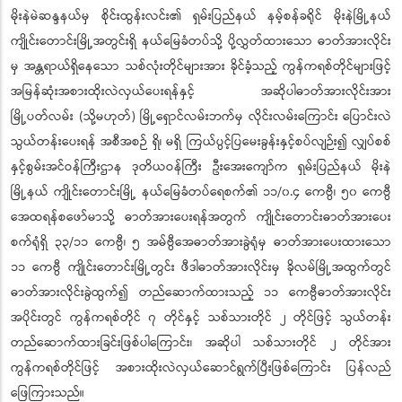
မိုးနဲမဲဆန္ဒနယ်မှ စိုင်းထွန်းလင်း၏ ရှမ်းပြည်နယ် နမ့်စန်ခရိုင် မိုးနဲမြို့နယ်
ကျိုင်းတောင်းမြို့အတွင်းရှိ နယ်မြေခံတပ်သို့ ပို့လွှတ်ထားသော ဓာတ်အားလိုင်း
မှ အန္တရာယ်ရှိနေသော သစ်လုံးတိုင်များအား ခိုင်ခံ့သည့် ကွန်ကရစ်တိုင်များဖြင့်
အမြန်ဆုံးအစားထိုးလဲလှယ်ပေးရန်နှင့် အဆိုပါဓာတ်အားလိုင်းအား
မြို့ပတ်လမ်း (သို့မဟုတ်) မြို့ရှောင်လမ်းဘက်မှ လိုင်းလမ်းကြောင်း ပြောင်းလဲ
သွယ်တန်းပေးရန် အစီအစဉ် ရှိ၊ မရှိ ကြယ်ပွင့်ပြမေးခွန်းနှင့်စပ်လျဉ်း၍ လျှပ်စစ်
နှင့်စွမ်းအင်ဝန်ကြီးဌာန ဒုတိယဝန်ကြီး ဦးအေးကျော်က ရှမ်းပြည်နယ် မိုးနဲ
မြို့နယ် ကျိုင်းတောင်းမြို့ နယ်မြေခံတပ်ရေစက်၏ ၁၁/၀.၄ ကေဗွီ၊ ၅၀ ကေဗွီ
အေထရန်စဖော်မာသို့ ဓာတ်အားပေးရန်အတွက် ကျိုင်းတောင်းဓာတ်အားပေး
စက်ရုံရှိ ၃၃/၁၁ ကေဗွီ၊
၅ အမ်ဗွီအေဓာတ်အားခွဲရုံမှ ဓာတ်အားပေးထားသော
၁၁ ကေဗွီ ကျိုင်းတောင်းမြို့တွင်း ဖီဒါဓာတ်အားလိုင်းမှ ခိုလမ်မြို့အထွက်တွင်
ဓာတ်အားလိုင်းခွဲထွက်၍ တည်ဆောက်ထားသည့် ၁၁ ကေဗွီဓာတ်အားလိုင်း
အပိုင်းတွင် ကွန်ကရစ်တိုင် ၇ တိုင်နှင့် သစ်သားတိုင် ၂ တိုင်ဖြင့် သွယ်တန်း
တည်ဆောက်ထားခြင်းဖြစ်ပါကြောင်း၊ အဆိုပါ သစ်သားတိုင် ၂ တိုင်အား
ကွန်ကရစ်တိုင်ဖြင့် အစားထိုးလဲလှယ်ဆောင်ရွက်ပြီးဖြစ်ကြောင်း ပြန်လည်
ဖြေကြားသည်။