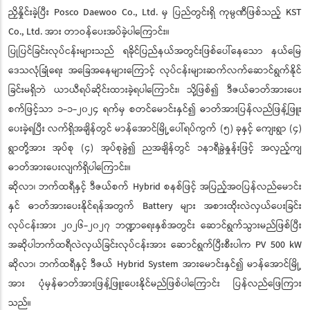
ညှိနှိုင်းခဲ့ပြီး Posco Daewoo Co., Ltd. မှ ပြည်တွင်းရှိ ကုမ္ပဏီဖြစ်သည့် KST
Co., Ltd. အား တာဝန်ပေးအပ်ခဲ့ပါကြောင်း။
ပြုပြင်ခြင်းလုပ်ငန်းများသည် ရခိုင်ပြည်နယ်အတွင်းဖြစ်ပေါ်နေသော နယ်မြေ
ဒေသလုံခြုံရေး အခြေအနေများကြောင့် လုပ်ငန်းများဆက်လက်ဆောင်ရွက်နိုင်
ခြင်းမရှိဘဲ ယာယီရပ်ဆိုင်းထားခဲ့ရပါကြောင်း၊ သို့ဖြစ်၍ ဒီဇယ်ဓာတ်အားပေး
စက်ဖြင့်သာ ၁-၁-၂၀၂၄ ရက်မှ စတင်မောင်းနှင်၍ ဓာတ်အားပြန်လည်ဖြန့်ဖြူး
ပေးခဲ့ရပြီး လက်ရှိအချိန်တွင် မာန်အောင်မြို့ပေါ်ရပ်ကွက် (၅) ခုနှင့် ကျေးရွာ (၄)
ရွာတို့အား အုပ်စု (၄) အုပ်စုခွဲ၍ ညအချိန်တွင် ၁နာရီခွဲနှုန်းဖြင့် အလှည့်ကျ
ဓာတ်အားပေးလျက်ရှိပါကြောင်း။
ဆိုလာ၊ ဘက်ထရီနှင့် ဒီဇယ်စက် Hybrid စနစ်ဖြင့် အပြည့်အဝပြန်လည်မောင်း
နှင် ဓာတ်အားပေးနိုင်ရန်အတွက် Battery များ အစားထိုးလဲလှယ်ပေးခြင်း
လုပ်ငန်းအား ၂၀၂၆-၂၀၂၇ ဘဏ္ဍာရေးနှစ်အတွင်း ဆောင်ရွက်သွားမည်ဖြစ်ပြီး
အဆိုပါဘက်ထရီလဲလှယ်ခြင်းလုပ်ငန်းအား ဆောင်ရွက်ပြီးစီးပါက PV 500 kW
ဆိုလာ၊ ဘက်ထရီနှင့် ဒီဇယ် Hybrid System အားမောင်းနှင်၍ မာန်အောင်မြို့
အား ပုံမှန်ဓာတ်အားဖြန့်ဖြူးပေးနိုင်မည်ဖြစ်ပါကြောင်း ပြန်လည်ဖြေကြား
သည်။