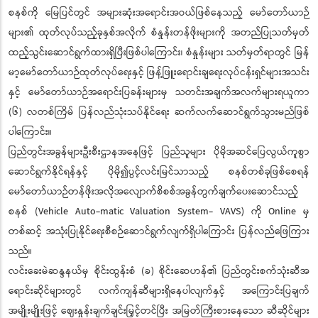
စနစ်ကို မြေပြင်တွင် အများဆုံးအရောင်းအဝယ်ဖြစ်နေသည့် မော်တော်ယာဉ်
များ၏ ထုတ်လုပ်သည့်ခုနှစ်အလိုက် စံနှုန်းတန်ဖိုးများကို အတည်ပြုသတ်မှတ်
ထည့်သွင်းဆောင်ရွက်ထားရှိပြီးဖြစ်ပါကြောင်း၊ စံနှုန်းများ သတ်မှတ်ရာတွင် မြန်
မာ့မော်တော်ယာဉ်ထုတ်လုပ်ရေးနှင့် ဖြန့်ဖြူးရောင်းချရေးလုပ်ငန်းရှင်များအသင်း
နှင့် မော်တော်ယာဉ်အရောင်းပြခန်းများမှ သတင်းအချက်အလက်များရယူကာ
(၆) လတစ်ကြိမ် ပြန်လည်သုံးသပ်နိုင်ရေး ဆက်လက်ဆောင်ရွက်သွားမည်ဖြစ်
ပါကြောင်း။
ပြည်တွင်းအခွန်များဦးစီးဌာနအနေဖြင့် ပြည်သူများ ပိုမိုအဆင်ပြေလွယ်ကူစွာ
ဆောင်ရွက်နိုင်ရန်နှင့် ပိုမို၍ပွင့်လင်းမြင်သာသည့် စနစ်တစ်ခုဖြစ်စေရန်
မော်တော်ယာဉ်တန်ဖိုးအလိုအလျောက်စိစစ်အခွန်တွက်ချက်ပေးဆောင်သည့်
စနစ် (Vehicle Auto-matic Valuation System- VAVS) ကို Online မှ
တစ်ဆင့် အသုံးပြုနိုင်ရေးစီစဉ်ဆောင်ရွက်လျက်ရှိပါကြောင်း ပြန်လည်ဖြေကြား
သည်။
လင်းခေးမဲဆန္ဒနယ်မှ စိုင်းထွန်းစံ (ခ) စိုင်းဆေဟန်၏ ပြည်တွင်းစက်သုံးဆီအ
ရောင်းဆိုင်များတွင် လက်ကျန်ဆီများရှိနေပါလျက်နှင့် အကြောင်းပြချက်
အမျိုးမျိုးဖြင့် ဈေးနှုန်းချက်ချင်းမြှင့်တင်ပြီး အမြတ်ကြီးစားနေသော ဆီဆိုင်များ