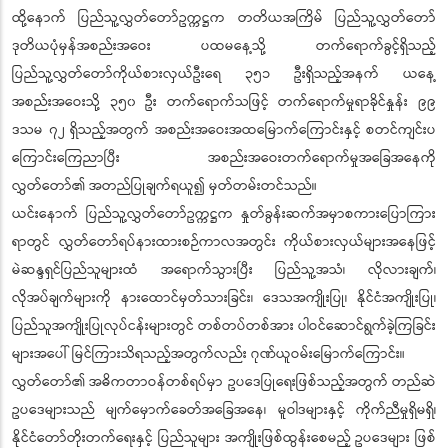
ထို့နောက် ပြည်သူ့လွှတ်တော်ဥက္ကဋ္ဌက တတိယအကြိမ် ပြည်သူ့လွှတ်တော်
ဒုတိယပုံမှန်အစည်းအဝေး ပထမနေ့သို့ တက်ရောက်ခွင့်ရှိသည့်
ပြည်သူ့လွှတ်တော်ကိုယ်စားလှယ်ဦးရေ ၃၅၁ ဦးရှိသည့်အနက် ယနေ့
အစည်းအဝေးသို့ ၃၅၀ ဦး တက်ရောက်သဖြင့် တက်ရောက်မှုရာခိုင်နှုန်း ၉၉
ဒသမ ၇၂ ရှိသည့်အတွက် အစည်းအဝေးအထမြောက်ကြောင်းနှင့် စတင်ကျင်းပ
ကြောင်းကြေညာပြီး အစည်းအဝေးတက်ရောက်မှုအခြေအနေကို
လွှတ်တော်၏ အတည်ပြုချက်ရယူ၍ မှတ်တမ်းတင်သည်။
ယင်းနောက် ပြည်သူ့လွှတ်တော်ဥက္ကဋ္ဌက နှုတ်ခွန်းဆက်အမှာစကားပြောကြား
ရာတွင် လွှတ်တော်ရပ်နားထားစဉ်ကာလအတွင်း ကိုယ်စားလှယ်များအနေဖြင့်
မဲဆန္ဒရှင်ပြည်သူများထံ အရောက်သွားပြီး ပြည်သူ့အသံ၊ လိုလားချက်၊
လိုအပ်ချက်များကို နားထောင်မှတ်သားခြင်း၊ ဒေသအကျိုးပြု၊ နိုင်ငံအကျိုးပြု၊
ပြည်သူအကျိုးပြုလုပ်ငန်းများတွင် တစ်တပ်တစ်အား ပါဝင်ဆောင်ရွက်ခဲ့ကြခြင်း
များအပေါ် မြင်ကြားသိရသည့်အတွက်လည်း ဂုဏ်ယူဝမ်းမြောက်ကြောင်း။
လွှတ်တော်၏ အဓိကတာဝန်တစ်ရပ်မှာ ဥပဒေပြုရေးဖြစ်သည့်အတွက် တည်ဆဲ
ဥပဒေများသည် မျက်မှောက်ခေတ်အခြေအနေ၊ မူဝါဒများနှင့် ကိုက်ညီမှုရှိမရှိ၊
နိုင်ငံတော်တိုးတက်ရေးနှင့် ပြည်သူများ အကျိုးဖြစ်ထွန်းစေမည့် ဥပဒေများ ဖြစ်