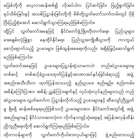
မဖြစ်တို့ကို လေ့လာဆန်းစစ်၍ လိုအပ်ပါက ပြင်ဆင်ခြင်း၊ ဖြည့်စွက်ခြင်း၊
ရုပ်သိမ်းခြင်းနှင့် အသစ်ပြဋ္ဌာန်းခြင်းတို့ကို မိမိတို့လွှတ်တော်သက်တမ်းတွင် ပိုမို
ပြီးပြည့်စုံအောင် ဆောင်ရွက်သွားကြရမည်ဖြစ်ကြောင်း။
ထို့ပြင် လွှတ်တော်အနေဖြင့် နိုင်ငံတော်ဖွံ့ဖြိုးတိုးတက်ရေး၊ ပြည်သူများ
အေးချမ်းလုံခြုံစွာ နေထိုင်နိုင်ရေး၊ ပြည်သူ့အကျိုးစီးပွားကို ကာကွယ်
စောင့်ရှောက်သည့် ဥပဒေများ ဖြစ်ထွန်းစေရေးကိုလည်း အရှိန်မြှင့်ဆောင်ရွက်
မည်ဖြစ်ကြောင်း။
လွှတ်တော်အနေဖြင့် ဥပဒေများပြဋ္ဌာန်းရုံသာမကဘဲ တည်ဆဲဥပဒေများမှ
တစ်ဆင့် တစ်ဆင့်ခံဥပဒေထုတ်ပြန်ခွင့်အာဏာအပ်နှင်းခြင်းခံရသည့် အဖွဲ့
အစည်းအသီးသီးက ထုတ်ပြန်ထားသည့် နည်းဥပဒေ၊ စည်းမျဉ်း၊ စည်းကမ်း၊
အမိန့်ကြော်ငြာစာ၊ အမိန့်၊ ညွှန်ကြားချက်နှင့် လုပ်ထုံးလုပ်နည်းများသည် တည်
ဆဲဥပဒေများ၊ လွှတ်တော်က ပြဋ္ဌာန်းလိုက်သည့် ဥပဒေများနှင့် ဆီလျော်ညီညွတ်
မှု ရှိမရှိ ဆန်းစစ်နေရမည်ဖြစ်သလို ဥပဒေများအား နိုင်ငံတော်အတွင်းရှိ အဖွဲ့
အစည်းများနှင့် နိုင်ငံသားအားလုံးက လိုက်နာကျင့်သုံးရေးနှင့် အပြန်အလှန်ထိန်း
ညှိကူညီရေးတို့ကို ဆောင်ရွက်ကြရမည်ဖြစ်ကြောင်း။
ထိုတာဝန်များကို လွှတ်တော်ကိုယ်စားလှယ်များဖြင့် ဖွဲ့စည်းထားသည့်