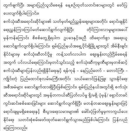
တွက်ချက်ပြီး အများပြည်သူသိစေရန် နေ့စဉ်ထုတ်သတင်းစာများတွင် ဖော်ပြ
ပေးလျက်ရှိပါကြောင်း။
စက်သုံးဆီအရောင်းဆိုင်များ၏ သတ်မှတ်ရည်ညွှန်းဈေးများအတိုင်း ရောင်းချနိုင်
ရေးညွှန်ကြားကြပ်မတ်ဆောင်ရွက်လျက်ရှိပြီး တိုင်ကြားလာမှုများအပေါ်
မှန်ကန်ကြောင်း စိစစ်တွေ့ရှိရပါက ဥပဒေနှင့်အညီ ထိရောက်စွာ အရေးယူ
ဆောင်ရွက်လျက်ရှိပါကြောင်း၊ ရှမ်းပြည်နယ်အရှေ့ပိုင်းရှိမြို့များတွင် အိမ်နီးချင်း
နိုင်ငံများမှ စက်သုံးဆီတင်ပို့မှု ကန့်သတ်လာပါက စျေးနှုန်းတည်ငြိမ်စေရန်
အတွက် ပင်လယ်ရေကြောင်းမှတင်သွင်းသည့် စက်သုံးဆီကုမ္ပဏီများမှတစ်ဆင့်
စက်သုံးဆီများပြန်လည်ရရှိနိုင်ရေးနှင့် ရန်ကုန် - နေပြည်တော် - တောင်ကြီး -
ကျိုင်းတုံ ပြည်ထောင်စုလမ်းမကြီးအတိုင်း သယ်ဆောင်ဖြန့်ဖြူး သွားနိုင်ရေး
အစီအမံများ ဆောင်ရွက်ထားရှိပြီးဖြစ်ကြောင်း၊ ရှမ်းပြည်နယ်အတွင်းရှိ စက်သုံး
ဆီအရောင်းဆိုင်များတွင် အမှန်တကယ်ဆီပြတ်လပ်မှု ရှိ/မရှိ ပုံမှန်/ ရှောင်တခင်
ကွင်းဆင်းစစ်ဆေးခြင်းများ ဆောင်ရွက်လျက်ရှိပြီး မတန်တဆစျေးနှုန်းများဖြင့်
ရောင်းချမှုမရှိစေရေးနှင့် စီးပွားရေးသမားများ၏ ခေါင်းပုံဖြတ်မှုမှကာကွယ်ပေး
နိုင်ရေး သတင်းစုံစမ်းဖော်ထုတ်ဆောင်ရွက်သွားမည်ဖြစ်ပါကြောင်း ပြန်လည်
ဖြေကြားသည်။