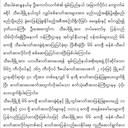
သီပေါမဲဆန္ဒနယ်မှ ဦးကောင်းသက်စံ၏ ရှမ်းပြည်နယ် (မြောက်ပိုင်း) ကျောက်မဲ
ခရိုင် သီပေါမြို့နယ်တွင် လျှပ်စစ်ဓာတ်အားများအား မည်သည့်အချိန်၌ရရှိမည်၊
မည်သို့မည်ပုံ ခွဲဝေဖြန့်ဖြူးနိုင်မည့်အစီအစဉ်သိရှိလိုခြင်း မေးခွန်းနှင့် စပ်လျဉ်း၍
ဒုတိယဝန်ကြီး ဦးအေးကျော်က သီပေါမြို့အား တပ်မတော်မှ ပြန်လည်
သိမ်းပိုက်ရရှိပြီးနောက် ဝန်ကြီးဌာနမှ အင်ဂျင်နီယာနှင့် ဝန်ထမ်းများသည် ၆၆
ကေဗွီ သီပေါဓာတ်အားခွဲရုံအားပြုပြင်ခဲ့ရာ ပြီးစီးခဲ့ပြီး ၆၆ ကေဗွီ မန်စံ-သီပေါ
ဓာတ်အားလိုင်းကို စစ်ဆေးပြုပြင်ထားပြီးဖြစ်ပါကြောင်း။
သီပေါမြို့အား ယာယီဓာတ်အားပေးရန် ရှမ်းပြည်နယ်အစိုးရအဖွဲ့ပိုင်ဆိုင်သော
၆၆၅ ကီလိုဝပ်နှင့် ၁၆၅ ကီလိုဝပ် ဒီဇယ်ဓာတ်အားပေးစက် ၂ လုံးဖြင့် မြို့ပေါ်
ဌာနဆိုင်ရာရုံး ၄၀ တို့အား တစ်နေ့လျှင် ၆ နာရီ ဓာတ်အားဖြန့်ဖြူးပေးလျက်ရှိ
ပြီး ဓာတ်အားပေးစက်အတွက်လိုအပ်သော စက်သုံးဆီအားဝန်ကြီးဌာနမှ ပံ့ပိုး
ပေးလျက်ရှိပါကြောင်း။
သီပေါမြို့ရှိ ၆၆ ကေဗွီ ဓာတ်အားခွဲရုံနှင့် မြို့တွင်းဓာတ်အားဖြန့်ဖြူးပေးမည့် ၁၁
ကေဗွီနှင့် ၄၀၀ ဗို့ ဓာတ်အားလိုင်းများနှင့် ၁၁/၀.၄ ကေဗွီ ထရန်စဖော်မာများကို
ပြန်လည်ပြုပြင်ထားပြီးဖြစ်ပါသဖြင့် သီပေါမြို့အား ၆၆ ကေဗွီ မန်စံ-သီပေါ
ဓာတ်အားလိုင်းမှတစ်ဆင့် ဓာတ်အားပြန်လည်ပေးနိုင်ရေး ကူညီဆောင်ရွက်ပေး