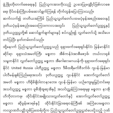
ဖွံ့ဖြိုးတိုးတက်စေရေးနှင့် ပြည်သူကအားကိုးသည့် ဥပဒေပြုမဏ္ဍိုင်ဖြစ်လာစေ
ရေး ဝိုင်းဝန်းကြိုးပမ်းဆောင်ရွက်ကြရန် တိုက်တွန်းပြောကြားသည်။
ဆက်လက်၍ တတိယအကြိမ် ပြည်သူ့လွှတ်တော်ပထမပုံမှန်အစည်းအဝေးနှင့်
ဒုတိယပုံမှန်အစည်းအဝေးကြားကာလအတွင်း ပြည်သူ့လွှတ်တော်ဥက္ကဋ္ဌနှင့်
ဒုတိယဥက္ကဋ္ဌတို့၏ ဆောင်ရွက်ချက်များနှင့် စပ်လျဉ်း၍ လွှတ်တော်သို့ အသိပေး
တင်ပြပြီး မှတ်တမ်းတင်သည်။
ထို့နောက် ပြည်သူ့လွှတ်တော်ဥက္ကဋ္ဌသည် ရုရှားဖက်ဒရေးရှင်းနိုင်ငံ၊ မြန်မာနိုင်ငံ
ဆိုင်ရာ ရုရှားသံအမတ်ကြီး မစ္စတာ အီစ်ကန်ဒဲအာဇီဇော့ဖ်၊ ဘယ်လာရုစ်
သမ္မတနိုင်ငံ လွှတ်တော်ဥက္ကဋ္ဌ မစ္စတာ အီဂေါဆာဂေယန်ကို၊ ရုရှားဖက်ဒရေးရှင်း
နိုင်ငံ United Russia ပါတီဥက္ကဋ္ဌ မစ္စတာ ဒီမီထရီမက်ဗီဒက်ဗ်၊ ဂျပန်-မြန်မာ
ပါလီမန်ချစ်ကြည်ရေးအသင်း ဒုတိယဥက္ကဋ္ဌ ဂျပန်နိုင်ငံ အောက်လွှတ်တော်
အမတ် မစ္စတာ ဟိရိုမိချိဝါတာနာဘေး၊ ဂျပန်-မြန်မာ ယဉ်ကျေးမှုမြှင့်တင်ရေး
အသင်းဥက္ကဋ္ဌ မစ္စတာ ဖူမီအိုအူဆုအိနှင့် အသင်းညွှန်ကြားရေးမှူး မစ္စတာ နာအို
ဟိကိုတာကခု၊ ထိုင်းနိုင်ငံအမျိုးသားလွှတ်တော်နှင့် အောက်လွှတ်တော်ဥက္ကဋ္ဌ
မစ္စတာ ဆိုဖွန်းဇာရမ်နှင့် ထိုင်းနိုင်ငံခြားရေးဝန်ကြီး၏ အကြံပေးမစ္စတာ
ကလျာဏဝိပတ္တိဘူမိပြထေရ်တို့က ပြည်သူ့လွှတ်တော်ဥက္ကဋ္ဌထံပေးပို့သည့် ဂုဏ်