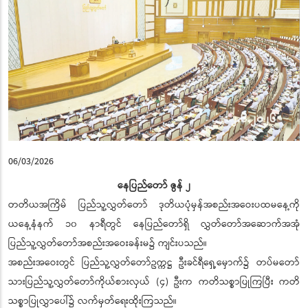
06/03/2026
နေပြည်တော် ဇွန် ၂
တတိယအကြိမ် ပြည်သူ့လွှတ်တော် ဒုတိယပုံမှန်အစည်းအဝေးပထမနေ့ကို
ယနေ့နံနက် ၁၀ နာရီတွင် နေပြည်တော်ရှိ လွှတ်တော်အဆောက်အအုံ
ပြည်သူ့လွှတ်တော်အစည်းအဝေးခန်းမ၌ ကျင်းပသည်။
အစည်းအဝေးတွင် ပြည်သူ့လွှတ်တော်ဥက္ကဋ္ဌ ဦးခင်ရီရှေ့မှောက်၌ တပ်မတော်
သားပြည်သူ့လွှတ်တော်ကိုယ်စားလှယ် (၄) ဦးက ကတိသစ္စာပြုကြပြီး ကတိ
သစ္စာပြုလွှာပေါ်၌ လက်မှတ်ရေးထိုးကြသည်။