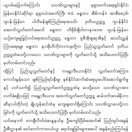
ယူဝမ်းမြောက်ကြောင်း သဝဏ်လွှာများနှင့် ရုရှားဖက်ဒရေးရှင်းနိုင်ငံ၊
မြန်မာနိုင်ငံဆိုင်ရာ ရုရှားသံအမတ်ကြီး H.E. မစ္စတာ အီစ်ကန်ဒဲ အာဇီဇော့ဖ်၊
ဂျပန်-မြန်မာ ပါလီမန်ချစ်ကြည်ရေးအသင်း ဒုတိယဥက္ကဋ္ဌ ဂျပန်နိုင်ငံ
အောက်လွှတ်တော်အမတ် မစ္စတာ ဟိရိုမိချိဝါတာနာဘေး၊ ဂျပန်-မြန်မာ
ယဉ်ကျေးမှုမြှင့်တင်ရေးအသင်းဥက္ကဋ္ဌ မစ္စတာ ဖူမီအိုအူဆုအိနှင့် အသင်းညွှန်
ကြားရေးမှူး မစ္စတာ နာအိုဟိကိုတာကခုတို့က ပြည်သူ့လွှတ်တော် ဒုတိယ
ဥက္ကဋ္ဌထံပေးပို့လာသော သဝဏ်လွှာများကို လွှတ်တော်သို့ အသိပေးတင်ပြပြီး
မှတ်တမ်းတင်သည်။
ထို့ပြင် ပြည်သူ့လွှတ်တော်နှင့် ကမ္ဘောဒီးယားနိုင်ငံ လွှတ်တော်အကြား
ကောင်းမွန်သော ချစ်ကြည်ရင်းနှီးမှု၊ နှစ်နိုင်ငံဆက်ဆံရေးပူးပေါင်းဆောင်ရွက်မှု
နှင့် ပတ်သက်၍ ပြည်သူ့လွှတ်တော်ဥက္ကဋ္ဌထံမှ ပေးပို့သော သဝဏ်လွှာအား
လက်ခံရရှိသဖြင့် ကမ္ဘောဒီးယား၊ အထက်လွှတ်တော်ဥက္ကဋ္ဌ ဆမ်ဒက်အာခါမိုဟာ
ဆီနာပါတိုင်းတဲ့ ချိုဟွန်ဆင်ထံမှ ကျေးဇူးတင်ရှိကြောင်း သဝဏ်လွှာပေးပို့လာ
ခြင်းကို လွှတ်တော်သို့ အသိပေးတင်ပြပြီး မှတ်တမ်းတင်သည်။
ယင်းနောက် တာချီလိတ်မဲဆန္ဒနယ်မှ ဦးကျော်ငြိမ်းအောင်၏ ပြည်တွင်းအခွန်
ဦးစီးဌာန၏ မော်တော်ကားဝယ်ယူ၊ ရောင်းချခြင်းများအပေါ် အခွန်စည်းကြပ်ရန်