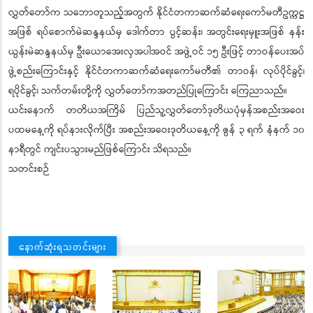
လွှတ်တော်က သဘောတူသည့်အတွက် နိုင်ငံတကာဆက်ဆံရေးကော်မတီဥက္ကဋ္ဌ
အဖြစ် ရပ်စောက်မဲဆန္ဒနယ်မှ ဒေါက်တာ ပွင့်ဆန်း၊ အတွင်းရေးမှူးအဖြစ် နန်း
ယွန်းမဲဆန္ဒနယ်မှ ဦးယောအေးလှအပါအဝင် အဖွဲ့ဝင် ၁၅ ဦးဖြင့် တာဝန်ပေးအပ်
ဖွဲ့စည်းကြောင်းနှင့် နိုင်ငံတကာဆက်ဆံရေးကော်မတီ၏ တာဝန်၊ လုပ်ပိုင်ခွင့်၊
ရပိုင်ခွင့်၊ သက်တမ်းတို့ကို လွှတ်တော်ကအတည်ပြုကြောင်း ကြေညာသည်။
ယင်းနောက် တတိယအကြိမ် ပြည်သူ့လွှတ်တော်ဒုတိယပုံမှန်အစည်းအဝေး
ပထမနေ့ကို ရပ်နားလိုက်ပြီး အစည်းအဝေးဒုတိယနေ့ကို ဇွန် ၃ ရက် နံနက် ၁၀
နာရီတွင် ကျင်းပသွားမည်ဖြစ်ကြောင်း သိရသည်။
သတင်းစဉ်
နောက်ဆုံးရသတင်းများ