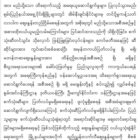
အား မည်သို့သော ထိရောက်သည့် အရေးယူဆောင်ရွက်မှုများ ပြုလုပ်သွားမည်၊
ရှမ်းပြည်နယ်အရှေ့ပိုင်းရှိမြို့များတွင် အိမ်နီးချင်းနိုင်ငံများမှ တင်ပို့မှုကန့်သတ်
လာပါက ဈေးနှုန်းတည်ငြိမ်စေရန်အတွက် အစိုးရတွင် မည်သို့သောအစီအစဉ်နှင့်
အစားထိုးဝယ်ယူမည့်လမ်းကြောင်းများ ပြင်ဆင်ထားသည်ကို သိရှိလိုခြင်း၊ စက်
သုံးဆီတင်သွင်း၊ သိုလှောင်၊ ဖြန့်ဖြူးခြင်းလုပ်ငန်းများ ကော်မတီအနေဖြင့် ဆီ
ဆိုင်များအား ကွင်းဆင်းစစ်ဆေးပြီး အမှန်တကယ်ပြတ်လပ်မှု ရှိ၊ မရှိ၊
မတန်တဆဈေးနှုန်းများအား ထိန်းညှိပေးရန်အစီအစဉ် ရှိ၊ မရှိနှင့်
စီးပွားရေးသမားများ၏ ခေါင်းပုံဖြတ်မှုမှ ပြည်သူလူထုကို ကာကွယ်ပေးရန်
အတွက် အရေးကြီးကုန်စည်နှင့် ဝန်ဆောင်မှုဥပဒေအရ ထိရောက်စွာအရေးယူ
ဆောင်ရွက်ပေးရန် အစီအစဉ် ရှိ၊ မရှိ မေးခွန်းတို့နှင့် စပ်လျဉ်း၍ လျှပ်စစ်နှင့်
စွမ်းအင်ဝန်ကြီးဌာန ဒုတိယဝန်ကြီး ဦးကျော်နိုင်ဝင်းက ဝန်ကြီးဌာနအနေဖြင့်
စက်သုံးဆီများ ပြတ်လပ်မှုမရှိစေရေးနှင့် ဖူလုံမှုရှိစေရန် အစီအမံများချမှတ်
ဆောင်ရွက်လျက်ရှိသောကြောင့် စက်သုံးဆီပြတ်လပ်မှုမရှိနိုင်ပါကြောင်း၊ ပြည်
သူများမှ စက်သုံးဆီဝယ်ယူသုံးစွဲရာတွင် အရောင်းဆိုင်များမှ ဈေးတင်ရောင်းချ
ခြင်းများမရှိစေရေးနှင့် ဖြစ်သင့်ဖြစ်ထိုက်သည့် ဈေးနှုန်းများဖြင့် ဝယ်ယူသုံးစွဲနိုင်
ရေးအတွက် မြို့နယ်များအလိုက် ရည်ညွှန်းလက်လီဈေးနှုန်းများကို စိစစ်