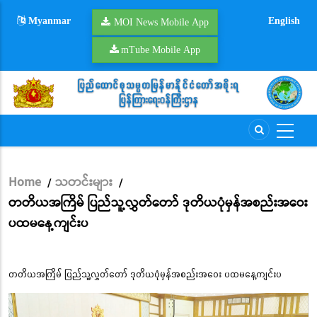
Skip
Myanmar
English
to
MOI News Mobile App
main
mTube Mobile App
content
Home
သတင်းများ
/
/
Breadcrumb
တတိယအကြိမ် ပြည်သူ့လွှတ်တော် ဒုတိယပုံမှန်အစည်းအဝေး
ပထမနေ့ကျင်းပ
တတိယအကြိမ် ပြည်သူ့လွှတ်တော် ဒုတိယပုံမှန်အစည်းအဝေး ပထမနေ့ကျင်းပ