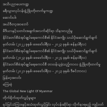
အသိပညာပေးကဏ္ဍ
ခရီးသွားလုပ်ငန်းဖွံ့ဖြိုးတိုးတက်မှုကဏ္ဍ
ဆောင်းပါး
အယ်ဒီတာ့အာဘော်
မီဒီယာနှင့်သတင်းအချက်အလက်ဆိုင်ရာ သိနားလည်မှု
နိုင်ငံတော်စီမံအုပ်ချုပ်ရေးကောင်စီ၏ နိုင်ငံအကျိုး သယ်ပိုးဆောင်ရွက်ချက်
မှတ်တမ်း (၂၀၂၂ ခုနှစ်၊ ဖေဖော်ဝါရီလ - ၂၀၂၃ ခုနှစ်၊ ဇန်နဝါရီလ)
နိုင်ငံတော်စီမံအုပ်ချုပ်ရေးကောင်စီ၏ နိုင်ငံအကျိုး သယ်ပိုးဆောင်ရွက်ချက်
မှတ်တမ်း (၂၀၂၃ ခုနှစ်၊ ဖေဖော်ဝါရီလ - ၂၀၂၄ ခုနှစ်၊ ဇန်နဝါရီလ)
နိုင်ငံတော်စီမံအုပ်ချုပ်ရေးကောင်စီ တာဝန်ယူခဲ့သည့်ကာလ ဖွံ့ဖြိုးတိုးတက်မှု
မှတ်တမ်း (၂၀၂၁ ခုနှစ်၊ ဖေဖော်ဝါရီလ - ၂၀၂၃ ခုနှစ်၊ ဒီဇင်ဘာလ)
မြန်မာ့အလင်း
ကြေးမုံ
The Global New Light Of Myanmar
တိုက်ရိုက်ထုတ်လွှင့်မှုများ
ရုပ်မြင်သံကြားနှင့်အသံထုတ်လွှင့်ခြင်း လုပ်ငန်းဆိုင်ရာ လိုက်နာရမည့် ကျင့်ဝတ်