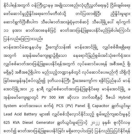
နိုင်ပါရန်အတွက် ဝန်ကြီးဌာနမှ အမျိုးသားစည်းလုံးညီညွတ်ရေးနှင့် ငြိမ်းချမ်းရေး
ဖော်ဆောင်မှုညှိနှိုင်းရေးကော်မတီထံသို့ တင်ပြထားရှိပြီး ညှိနှိုင်းမှုများ
ဆောင်ရွက်ပြီးစီးပါက သီပေါဓာတ်အားခွဲရုံမှတစ်ဆင့် သီပေါမြို့ပေါ် ရပ်ကွက်
၁၁ ခုအား ဓာတ်အားစနစ်ဖြင့် ဓာတ်အားဖြန့်ဖြူးပေးနိုင်မည်ဖြစ်ပါကြောင်း
ပြန်လည်ဖြေကြားသည်။
မာန်အောင်မဲဆန္ဒနယ်မှ ဦးကျော်သန်း၏ မာန်အောင်မြို့ လျှပ်စစ်မီးရရှိရေး
အတွက် ခအုန်းမော်ကျေးရွာ၌ရှိသော နေရောင်ခြည်စွမ်းအင်သုံးစက်ရုံအား
လျှပ်စစ်ဓာတ်အားဖြန့်ဖြူးပေးနိုင်ရန်အတွက် လုပ်ဆောင်ပေးရန် အစီအစဉ် ရှိ၊
မရှိနှင့် အစီအစဉ်ရှိပါက မည်သည့်ဘဏ္ဍာနှစ်တွင် လုပ်ဆောင်ပေးမည်ကို သိရှိလို
ခြင်းမေးခွန်းနှင့်စပ်လျဉ်း၍ ဒုတိယဝန်ကြီး ဦးအေးကျော်က ရခိုင်ပြည်နယ် မာန်
အောင်မြို့အား ၂၄ နာရီ လျှပ်စစ်ဓာတ်အားဖြန့်ဖြူးနိုင်ရေး မာန်အောင်မြို့ ခ
အုန်းမော်ကျေးရွာတွင် PV 500 kW ဆိုလာ၊ ဘက်ထရီနှင့် ဒီဇယ် Hybrid
System ဓာတ်အားပေး စက်ရုံ PCS (PV) Panel ရှိ Capacitor ချွတ်ယွင်းမှု၊
Lead Acid Battery များ၏ လျှပ်စစ်သိုလှောင်နိုင်သည့် စွမ်းရည်ကျဆင်းမှုနှင့်
625 KVA Diesel Generator ချွတ်ယွင်းမှုကြောင့် ၂၀၂၂ ခုနှစ်၊ ဇူလိုင်လမှ
စတင်၍ ဓာတ်အားဖြန့်ဖြူးပေးနိုင်ခြင်း မရှိတော့ပါသဖြင့် ပြန်လည်ပြုပြင်နိုင်ရန်