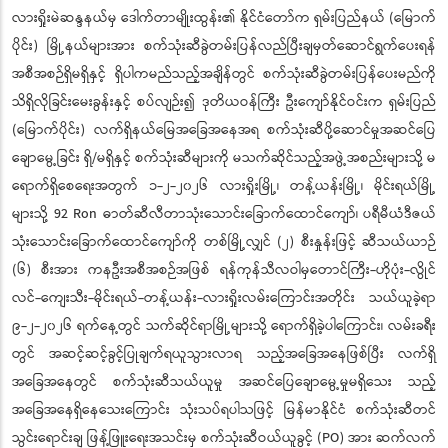
လားရှိုးမဲဆန္ဒနယ်မှ ဒေါက်တာမျိုးထွန်း၏ နိုင်ငံတော်က ရှမ်းပြည်နယ် (မြောက်
ပိုင်း) မြို့နယ်များအား စက်သုံးဆီခွဲတမ်းပြန်လည်ပြီးချမှတ်ဆောင်ရွက်ပေးရန်
အစီအစဉ်ရှိမရှိနှင့် ရှိပါကမည်သည့်အချိန်တွင် စက်သုံးဆီခွဲတမ်းပြန်ပေးမည်ကို
သိရှိလိုခြင်းမေးခွန်းနှင့် စပ်လျဉ်း၍ ဒုတိယဝန်ကြီး ဦးကျော်နိုင်ဝင်းက ရှမ်းပြည်
(မြောက်ပိုင်း) လက်ရှိနယ်မြေအခြေအနေအရ စက်သုံးဆီပို့ဆောင်မှုအဆင်ပြေ
ချောမွေ့ခြင်း ရှိ/မရှိနှင့် စက်သုံးဆီများကို မသက်ဆိုင်သည့်အဖွဲ့အစည်းများသို့ မ
ရောက်ရှိစေရေးအတွက် ၁-၂-၂၀၂၆ လားရှိုးမြို့၊ တန့်ယန်းမြို့၊ မိုင်းရယ်မြို့
များသို့ 92 Ron ဓာတ်ဆီလီတာသုံးသောင်းခြောက်ထောင်ကျော်၊ ပရီမီယံဒီဇယ်
သုံးသောင်းခြောက်ထောင်ကျော်ကို တစ်မြို့လျှင် (၂) စီးနှုန်းဖြင့် ဆီသယ်ယာဉ်
(၆) စီးအား ကနဦးအစီအစဉ်အဖြစ် ရန်ကုန်သီလဝါမှတောင်ကြီး-ဟိုပုံး-လွိုင်
လင်-ကျေးသီး-မိုင်းရယ်-တန့်ယန်း-လားရှိုးလမ်းကြောင်းအတိုင်း သယ်ယူခဲ့ရာ
၉-၂-၂၀၂၆ ရက်နေ့တွင် သက်ဆိုင်ရာမြို့များသို့ ရောက်ရှိခဲ့ပါကြောင်း၊ လမ်းခရီး
တွင် အဆင့်ဆင့်ခွင့်ပြုချက်ရယူသွားလာရ သည့်အခြေအနေဖြစ်ပြီး လက်ရှိ
အခြေအနေတွင် စက်သုံးဆီသယ်ယူမှု အဆင်ပြေချောမွေ့မှုမရှိသေး သည့်
အခြေအနေရှိနေသေးကြောင်း သုံးသပ်ရပါသဖြင့် မြန်မာနိုင်ငံ စက်သုံးဆီတင်
သွင်းရောင်းချ ဖြန့်ဖြူးရေးအသင်းမှ စက်သုံးဆီဝယ်ယူခွင့် (PO) အား ဆက်လက်